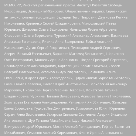
МЕМО. РУ, Институт региональной прессы, Институт Развития Свободы
Информации, Экозащита!-Женсовет, Общественный вердикт, Евразийская
антимонопольная ассоциация, Бедушев Петр Петрович, Дзугкоева Регина
Николаевна, Кривенко Сергей Владимирович, Милославский Павел
Юрьевич, Шнырова Ольга Вадимовна, Чанышева Лилия Айратовна,
Сидорович Ольга Борисовна, Туровский Александр Алексеевич, Васильева
Анастасия Евгеньевна, Ривина Анна Валерьевна, Бойко Анатолий
Николаевич, Дугин Сергей Георгиевич, Пивоваров Андрей Сергеевич,
Аверин Виталий Евгеньевич, Барахоев Магомед Бекханович, Шарипков
Олег Викторович, Мошель Ирина Ароновна, Шведов Григорий Сергеевич,
Пономарев Лев Александрович, Каргалицкий Борис Юльевич, Созаев
Валерий Валерьевич, Исламов Тимур Рифгатович, Романова Ольга
Евгеньевна, Щаров Сергей Алексадрович, Цирульников Борис Альбертович,
Гасан Ольга Павловна, Паутов Юрий Анатольевич, Верховский Александр
Маркович, Пислакова-Паркер Марина Петровна, Кочеткова Татьяна
Владимировна, Чуркина Наталья Валерьевна, Акимова Татьяна Николаевна,
Золотарева Екатерина Александровна, Рачинский Ян Збигневич, Жемкова
Елена Борисовна, Гудков Лев Дмитриевич, Илларионова Юлия Юрьевна,
Саранг Анна Васильевна, Захарова Светлана Сергеевна, Аверин Владимир
Анатольевич, Щур Татьяна Михайловна, Щур Николай Алексеевич,
Блинушов Андрей Юрьевич, Мосин Алексей Геннадьевич, Гефтер Валентин
Михайлович, Симонов Алексей Кириллович, Флиге Ирина Анатольевна,