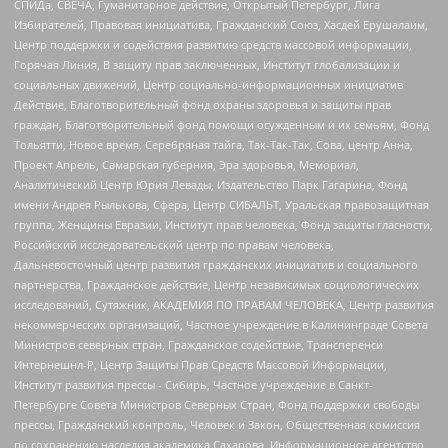
СПИДа, СВЕЧА, Гуманитарное действие, Открытый Петербург, Лига
Избирателей, Правовая инициатива, Гражданский Союз, Хасдей Ерушалаим,
Центр поддержки и содействия развитию средств массовой информации,
Горячая Линия, В защиту прав заключенных, Институт глобализации и
социальных движений, Центр социально-информационных инициатив
Действие, Благотворительный фонд охраны здоровья и защиты прав
граждан, Благотворительный фонд помощи осужденным и их семьям, Фонд
Тольятти, Новое время, Серебряная тайга, Так-Так-Так, Сова, центр Анна,
Проект Апрель, Самарская губерния, Эра здоровья, Мемориал,
Аналитический Центр Юрия Левады, Издательство Парк Гагарина, Фонд
имени Андрея Рылькова, Сфера, Центр СИБАЛЬТ, Уральская правозащитная
группа, Женщины Евразии, Институт прав человека, Фонд защиты гласности,
Российский исследовательский центр по правам человека,
Дальневосточный центр развития гражданских инициатив и социального
партнерства, Гражданское действие, Центр независимых социологических
исследований, Сутяжник, АКАДЕМИЯ ПО ПРАВАМ ЧЕЛОВЕКА, Центр развития
некоммерческих организаций, Частное учреждение в Калининграде Совета
Министров северных стран, Гражданское содействие, Трансперенси
Интернешнл-Р, Центр Защиты Прав Средств Массовой Информации,
Институт развития прессы - Сибирь, Частное учреждение в Санкт-
Петербурге Совета Министров Северных Стран, Фонд поддержки свободы
прессы, Гражданский контроль, Человек и Закон, Общественная комиссия
по сохранению наследия академика Сахарова, Информационное агентство