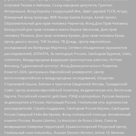
островов Тисима и Хабомаи, Съезд народных депутатов, Гринпис
Интернешнл, Фонд борьбы с коррупцией Инк, Завет церквей TCCN, Агора,
Всемирный фонд природы, BDR Novaja Gazeta-Europe, Алтай проект,
Образовательный дом прав человека Чернигов, Фонд Дом Прав Человека,
Белорусский дом прав человека имени Бориса Звозскова, Дом прав
человека Тбилиси, Дом прав человека Ереван, Дом прав человека Крым,
Центр дикого лосося, TVR Studios, ТВ Дождь, Центр европейских
исследований им Вилфрида Мартенса, Сетевое объединение журналистов
расследователей, АЛЛАТРА, За свободную Россию, Свободная Бурятия, Uralic,
UnKremlin, Международная федерация транспортных рабочих, ИстЧам
Финланд, Гудзоновский институт, Фонд Демократического Развития,
Комитет-2024, Центрально-Европейский университет, Центр
восточноевропейских и международных исследований, Общество
Сторожевой башни, Библии и трактатов Свидетелей Иеговы, Гражданский
Совет, Центр анализа европейской политики, Академическая сеть Восточная
Европа, Российский комитет действия, РЭНД корпорейшн, Русская Америка
за демократию в России, Настоящая Россия, Глобальная сеть журналистов-
расследователей, Служба поддержки, Свободная Россия Берлин, Свободная
Россия Северный Рейн-Вестфалия, Фонд глобальной помощи, Антивоенный
комитет России, Russie-Libertes, La Asocicion de Rusos Libres, Союз за
возвращение Северных территорий, Крымскотатарский Ресурсный Центр,
Глобальный союз IndustriALL, Russian Election Monitor, Article 19, Мнение