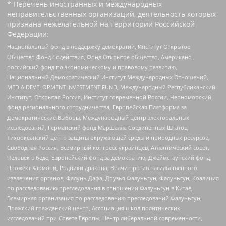
* Перечень иностранных и международных
неправительственных организаций, деятельность которых
признана нежелательной на территории Российской
Федерации:
Национальный фонд в поддержку демократии, Институт Открытое
Общество Фонд Содействия, Фонд Открытое общество, Американо-
российский фонд по экономическому и правовому развитию,
Национальный Демократический Институт Международных Отношений,
MEDIA DEVELOPMENT INVESTMENT FUND, Международный Республиканский
Институт, Открытая Россия, Институт современной России, Черноморский
фонд регионального сотрудничества, Европейская Платформа за
Демократические Выборы, Международный центр электоральных
исследований, Германский фонд Маршалла Соединенных Штатов,
Тихоокеанский центр защиты окружающей среды и природных ресурсов,
Свободная Россия, Всемирный конгресс украинцев, Атлантический совет,
Человек в беде, Европейский фонд за демократию, Джеймстаунский фонд,
Прожект Хармони, Родники дракона, Врачи против насильственного
извлечения органов, Фалунь Дафа, Друзья Фалуньгун, Фалуньгун, Коалиция
по расследованию преследования в отношении Фалуньгун в Китае,
Всемирная организация по расследованию преследований Фалуньгун,
Пражский гражданский центр, Ассоциация школ политических
исследований при Совете Европы, Центр либеральной современности,