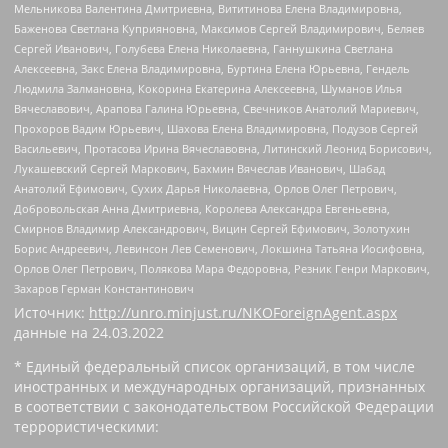
Мельникова Валентина Дмитриевна, Вититинова Елена Владимировна,
Баженова Светлана Куприяновна, Максимов Сергей Владимирович, Беляев
Сергей Иванович, Голубева Елена Николаевна, Ганнушкина Светлана
Алексеевна, Закс Елена Владимировна, Буртина Елена Юрьевна, Гендель
Людмила Залмановна, Кокорина Екатерина Алексеевна, Шуманов Илья
Вячеславович, Арапова Галина Юрьевна, Свечников Анатолий Мариевич,
Прохоров Вадим Юрьевич, Шахова Елена Владимировна, Подузов Сергей
Васильевич, Протасова Ирина Вячеславовна, Литинский Леонид Борисович,
Лукашевский Сергей Маркович, Бахмин Вячеслав Иванович, Шабад
Анатолий Ефимович, Сухих Дарья Николаевна, Орлов Олег Петрович,
Добровольская Анна Дмитриевна, Королева Александра Евгеньевна,
Смирнов Владимир Александрович, Вицин Сергей Ефимович, Золотухин
Борис Андреевич, Левинсон Лев Семенович, Локшина Татьяна Иосифовна,
Орлов Олег Петрович, Полякова Мара Федоровна, Резник Генри Маркович,
Захаров Герман Константинович
Источник:
http://unro.minjust.ru/NKOForeignAgent.aspx
данные на
24.03.2022
* Единый федеральный список организаций, в том числе
иностранных и международных организаций, признанных
в соответствии с законодательством Российской Федерации
террористическими: