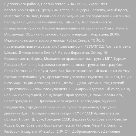
Щелковского района, Правый сектор, УНА - УНСО, Украинская
повстанческая армия, Тризуб им. Степана Бандеры, Братство, Белый Крест,
Misanthropic division, Религиозное объединение последователей инглиизма,
Народная Социальная Инициатива, TulaSkins, Этнополитическое
объединение Русские, Русское национальное объединение Атака, Мечеть
Мирмамеда, Община Коренного Русского народа г. Астрахани, ВОЛЯ,
Меджлис крымскотатарского народа, Рубеж Севера, ТОЙС, О
противодействии экстремистской деятельности, РЕВТАТПОД, Артподготовка,
Штольц, В честь иконы Божией Матери Державная, Сектор 16,
Независимость, Фирма, Молодежная правозащитная группа МПГ, Курсом
Правды и Единения, Каракольская инициативная группа, Автоград Крю,
Союз Славянских Сил Руси, Алля-Аят, Благотворительный пансионат Ак Умут,
Русская республика Русь, Арестантское уголовное единство, Башкорт, Нация
и свобода, Нация и свобода, W.H.С., Фалунь Дафа, Иртыш Ultras, Русский
Патриотический клуб-Новокузнецк/РПК, Сибирский державный союз, Фонд
борьбы с коррупцией, Фонд защиты прав граждан, Штабы Навального,
Совет граждан СССР Прикубанского округа г. Краснодара, Мужское
государство, Народное объединение русского движения, Народное
движение Адат, Народный совет граждан РСФСР СССР Архангельской
области, Проект Штурм, Граждане СССР, Держава Союз Советских Светлых
Родов, Совет Советских Социалистических Районов, Meta Platforms Inc,
Facebook, Instagram, WhatsApp, СИЧ-С14, Добровольческое Движение