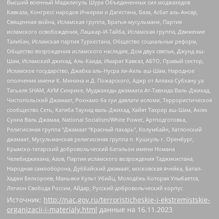
Высший военный Маджлисуль Шура Объединенных сил моджахедов
Кавказа, Конгресс народов Ичкерии и Дагестана, База, Асбат аль-Ансар,
Священная война, Исламская группа, Братья-мусульмане, Партия
исламского освобождения, Лашкар-И-Тайба, Исламская группа, Движение
Талибан, Исламская партия Туркестана, Общество социальных реформ,
Общество возрождения исламского наследия, Дом двух святых, Джунд аш-
Шам, Исламский джихад, Аль-Каида, Имарат Кавказ, АБТО, Правый сектор,
Исламское государство, Джабха аль-Нусра ли-Ахль аш-Шам, Народное
ополчение имени К. Минина и Д. Пожарского, Аджр от Аллаха Субхану уа
Тагьаля SHAM, АУМ Синрике, Муджахеды джамаата Ат-Тавхида Валь-Джихад,
Чистопольский Джамаат, Рохнамо ба суи давлати исломи, Террористическое
сообщество Сеть, Катиба Таухид валь-Джихад, Хайят Тахрир аш-Шам, Ахлю
Сунна Валь Джамаа, National Socialism/White Power, Артподготовка,
Религиозная группа “Джамаат “Красный пахарь”, Колумбайн, Хатлонский
джамаат, Мусульманская религиозная группа п. Кушкуль г. Оренбург,
Крымско-татарский добровольческий батальон имени Номана
Челебиджихана, Азов, Партия исламского возрождения Таджикистана,
Народная самооборона, Дуббайский джамаат, московская ячейка, Батал-
Хаджи Белхороев, Маньяки Культ Убийц, Молодёжь Которая Улыбается,
Легион Свобода России, Айдар, Русский добровольческий корпус
Источник:
http://nac.gov.ru/terroristicheskie-i-ekstremistskie-
organizacii-i-materialy.html
данные на
16.11.2023