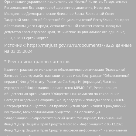
Организации украинских националистов, Черный Комитет, Татарстанское
Региональное Всетатарское общественное движение, Невоград,
Молодежное Демократическое Движение Весна, Верховный Совет
Татарской Автономной Советской Социалистической Республики, Конгресс
ойрат-калмыцкого народа, Исполнительный комитет совета народных
депутатов Красноярского края, Этническое национальное объединение,
ЛГБТ, Я.МЫ Сергей Фургал
Источник:
https://minjust.gov.ru/ru/documents/7822/
данные
на
03.05.2024
* Реестр иностранных агентов:
Калининградская региональная общественная организация "Экозащита!-Женсовет", Фонд содействия защите прав и свобод граждан "Общественный вердикт", Фонд "Институт Развития Свободы Информации", Частное учреждение "Информационное агентство МЕМО. РУ", Региональная общественная организация "Общественная комиссия по сохранению наследия академика Сахарова", Фонд поддержки свободы прессы, Санкт-Петербургская общественная правозащитная организация "Гражданский контроль", Межрегиональная общественная организация "Информационно-просветительский центр "Мемориал", Региональный Фонд "Центр Защиты Прав Средств Массовой Информации", с 05.12.2023 Фонд "Центр Защиты Прав Средств массовой информации", Региональная общественная благотворительная организация помощи беженцам и мигрантам "Гражданское содействие", Негосударственное образовательное учреждение дополнительного профессионального образования (повышение квалификации) специалистов "АКАДЕМИЯ ПО ПРАВАМ ЧЕЛОВЕКА", Свердловская региональная общественная организация "Сутяжник", Автономная некоммерческая организация "Центр независимых социологических исследований", Союз общественных объединений "Российский исследовательский центр по правам человека", Региональное общественное учреждение научно-информационный центр "МЕМОРИАЛ", Некоммерческая организация "Фонд защиты гласности", Автономная некоммерческая организация "Институт прав человека", Городская общественная организация "Екатеринбургское общество "МЕМОРИАЛ", Городская общественная организация "Рязанское историко-просветительское и правозащитное общество "Мемориал" (Рязанский Мемориал), Челябинский региональный орган общественной самодеятельности – женское общественное объединение "Женщины Евразии", Челябинский региональный орган общественной самодеятельности "Уральская правозащитная группа", Фонд содействия защите здоровья и социальной справедливости имени Андрея Рылькова, Автономная Некоммерческая Организация "Аналитический Центр Юрия Левады", Автономная некоммерческая организация социальной поддержки населения "Проект Апрель", Региональная общественная организация помощи женщинам и детям, находящимся в кризисной ситуации "Информационно-методический центр "Анна", Фонд содействия развитию массовых коммуникаций и правовому просвещению "Так-так-Так", Фонд содействия устойчивому развитию "Серебряная тайга", Свердловский региональный общественный фонд социальных проектов "Новое время", "Idel.Реалии", Кавказ.Реалии, Крым.Реалии, Телеканал Настоящее Время, Татаро-башкирская служба Радио Свобода (Azatliq Radiosi), Радио Свободная Европа/Радио Свобода (PCE/PC), "Сибирь.Реалии", "Фактограф", Благотворительный фонд помощи осужденным и их семьям, Автономная некоммерческая организация "Институт глобализации и социальных движений", Фонд "В защиту прав заключенных", Частное учреждение "Центр поддержки и содействия развитию средств массовой информации", Пензенский региональный общественный благотворительный фонд "Гражданский союз", "Север.Реалии", Некоммерческая организация Фонд "Правовая инициатива", Общество с ограниченной ответственностью "Радио Свободная Европа/Радио Свобода", Чешское информационное агентство "MEDIUM-ORIENT", Красноярская региональная общественная организация "Мы против СПИДа", Камалягин Денис Николаевич, Маркелов Сергей Евгеньевич, Пономарев Лев Александрович, Савицкая Людмила Алексеевна, Автономная некоммерческая организация "Центр по работе с проблемой насилия "НАСИЛИЮ.НЕТ", Межрегиональный профессиональный союз работников здравоохранения "Альянс врачей", Юридическое лицо, зарегистрированное в Латвийской Республике, SIA "Medusa Project" (регистрационный номер 40103797863, дата регистрации 10.06.2014), Некоммерческая организация "Фонд по борьбе с коррупцией", Автономная некоммерческая организация "Институт права и публичной политики", Баданин Роман Сергеевич, Гликин Максим Александрович, Железнова Мария Михайловна, Лукьянова Юлия Сергеевна, Маетная Елизавета Витальевна, Маняхин Петр Борисович, Чуракова Ольга Владимировна, Ярош Юлия Петровна, Юридическое лицо "The Insider SIA", зарегистрированное в Риге, Латвийская Республика (дата регистрации 26.06.2015), являющееся администратором доменного имени интернет-издания "The Insider SIA", https://theins.ru, Постернак Алексей Евгеньевич, Рубин Михаил Аркадьевич, Анин Роман Александрович, Юридическое лицо Istories fonds, зарегистрированное в Латвийской Республике (регистрационный номер 50008295751, дата регистрации 24.02.2020), Великовский Дмитрий Александрович, Долинина Ирина Николаевна, Мароховская Алеся Алексеевна, Шлейнов Роман Юрьевич, Шмагун Олеся Валентиновна, Общество с ограниченной ответственностью "Альтаир 2021", Общество с ограниченной ответственностью "Вега 2021", Общество с ограниченной ответственностью "Главный редактор 2021", Общество с ограниченной ответственностью "Ромашки монолит", Важенков Артем Валерьевич, Ивановская областная общественная организация "Центр гендерных исследований", Гурман Юрий Альбертович, Медиапроект "ОВД-Инфо", Егоров Владимир Владимирович, Жилинский Владимир Александрович, Общество с ограниченной ответственностью "ЗП", Иванова София Юрьевна, Карезина Инна Павловна, Кильтау Екатерина Викторовна, Петров Алексей Викторович, Пискунов Сергей Евгеньевич, Смирнов Сергей Сергеевич, Тихонов Михаил Сергеевич, Общество с ограниченной ответственностью "ЖУРНАЛИСТ-ИНОСТРАННЫЙ АГЕНТ", Арапова Галина Юрьевна, Вольтская Татьяна Анатольевна, Американская компания "Mason G.E.S. Anonymous Foundation" (США), являющаяся владельцем интернет-издания https://mnews.world/, Компания "Stichting Bellingcat", зарегистрированная в Нидерландах (дата регистрации 11.07.2018), Захаров Андрей Вячеславович, Клепиковская Екатерина Дмитриевна, Общество с ограниченной ответственностью "МЕМО", Перл Роман Александрович, Симонов Евгений Алексеевич, Соловьева Елена Анатольевна, Сотников Даниил Владимирович, Сурначева Елизавета Дмитриевна, Автономная некоммерческая организация по защите прав человека и информированию населения "Якутия – Наше Мнение", Общество с ограниченной ответственностью "Москоу диджитал медиа", с 26.01.2023 Общество с ограниченной ответственностью "Чайка Белые сады", Ветошкина Валерия Валерьевна, Заговора Максим Александрович, Межрегиональное общественное движение "Российская ЛГБТ - сеть", Оленичев Максим Владимирович, Павлов Иван Юрьевич, Скворцова Елена Сергеевна, Общество с ограниченной ответственностью "Как бы инагент", Кочетков Игорь Викторович, Общество с ограниченной ответственностью "Честные выборы", Еланчик Олег Александрович, Общество с ограниченной ответственностью "Нобелевский призыв", Гималова Регина Эмилевна, Григорьев Андрей Валерьевич, Григорьева Алина Александровна, Ассоциация по содействию защите прав призывников, альтернативнослужащих и военнослужащих "Правозащитная группа "Гражданин.Армия.Право", Хисамова Регина Фаритовна, Автономная некоммерческая организация по реализации социально-правовых программ "Лилит", Дальневосточное общественное движение "Маяк", Санкт-Петербургская ЛГБТ-инициативная группа "Выход", Инициативная группа ЛГБТ+ "Реверс", Алексеев Андрей Викторович, Бекбулатова Таисия Львовна, Беляев Иван Михайлович, Владыкина Елена Сергеевна, Гельман Марат Александрович, Никульшина Вероника Юрьевна, Толоконникова Надежда Андреевна, Шендерович Виктор Анатольевич, Общество с ограниченной ответственностью "Данное сообщение", Общество с ограниченной ответственностью Издательский дом "Новая глава", Айнбиндер Александра Александровна, Московский комьюнити-центр для ЛГБТ+инициатив, Благотворительный фонд развития филантропии, Deutsche Welle (Германия, Kurt-Schumacher-Strasse 3, 53113 Bonn), Борзунова Мария Михайловна, Воробьев Виктор Викторович, Голубева Анна Львовна, Константинова Алла Михайловна, Малкова Ирина Владимировна, Мурадов Мурад Абдулгалимович, Осетинская Елизавета Николаевна, Понасенков Евгений Николаевич, Ганапольский Матвей Юрьевич, Киселев Евгений Алексеевич, Борухович Ирина Григорьевна, Дремин Иван Тимофеевич, Дубровский Дмитрий Викторович, Красноярская региональная общественная организация поддержки и развития альтернативных образовательных технологий и межкультурных коммуникаций "ИНТЕРРА", Маяковская Екатерина Алексеевна, Фейгин Марк Захарович, Филимонов Андрей Викторович, Дзугкоева Регина Николаевна, Доброхотов Роман Александрович, Дудь Юрий Александрович, Елкин Сергей Владимирович, Кругликов Кирилл Игоревич, Сабунаева Мария Леонидовна, Семенов Алексей Владимирович, Шаинян Карен Багратович, Шульман Екатерина Михайловна, Асафьев Артур Валерьевич, Вахштайн Виктор Семенович, Венедиктов Алексей Алексеевич, Лушникова Екатерина Евгеньевна, Волков Леонид Михайлович, Невзоров Александр Глебович, Пархоменко Сергей Борисович, Сироткин Ярослав Николаевич, Кара-Мурза Владимир Владимирович, Баранова Наталья Владимировна, Гозман Леонид Яковлевич, Кагарлицкий Борис Юльевич, Климарев Михаил Валерьевич, Милов Владимир Станиславович, Автономная некоммерческая организация Краснодарский центр современного искусства "Типография", Моргенштерн Алишер Тагирович, Соболь Любовь Эдуардовна, Общество с ограниченной ответственностью "ЛИЗА НОРМ", Каспаров Гарри Кимович, Ходорковский Михаил Борисович, Общество с ограниченной ответственностью "Апрельские тезисы", Данилович Ирина Брониславовна, Кашин Олег Владимирович, Петров Николай Владимирович, Пивоваров Алексей Владимирович, Соколов Михаил Владимирович, Цветкова Юлия Владимировна, Чичваркин Евгений Александрович, Комитет против пыток/Команда против пыток, Общество с ограниченной ответственностью "Первый научный", Общество с ограниченной ответственностью "Вертолет и ко", Белоцерковская Вероника Борисовна, Кац Максим Евгеньевич, Лазарева Татьяна Юрьевна, Шаведдинов Руслан Табризович, Яшин Илья Валерьевич, Общество с ограниченной ответственностью "Иноагент ААВ", Алешковский Дмитрий Петрович, Альбац Евгения Марковна, Быков Дмитрий Львович, Галямина Юлия Евгеньевна, Лойко Сергей Леонидович, Мартынов Кирилл Константинович, Медведев Сергей Александрович, Крашенинников Федор Геннадиевич, Гордеева Катерина Вл