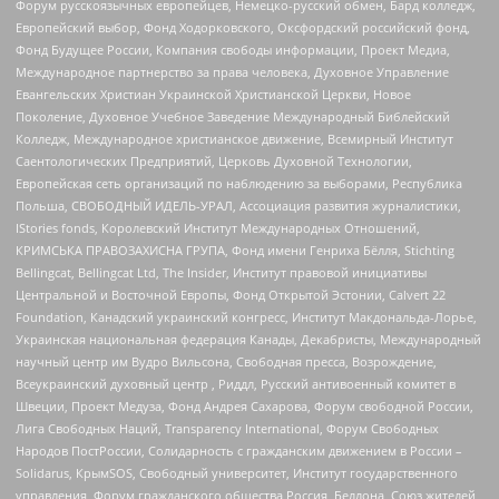
Форум русскоязычных европейцев, Немецко-русский обмен, Бард колледж,
Европейский выбор, Фонд Ходорковского, Оксфордский российский фонд,
Фонд Будущее России, Компания свободы информации, Проект Медиа,
Международное партнерство за права человека, Духовное Управление
Евангельских Христиан Украинской Христианской Церкви, Новое
Поколение, Духовное Учебное Заведение Международный Библейский
Колледж, Международное христианское движение, Всемирный Институт
Саентологических Предприятий, Церковь Духовной Технологии,
Европейская сеть организаций по наблюдению за выборами, Республика
Польша, СВОБОДНЫЙ ИДЕЛЬ-УРАЛ, Ассоциация развития журналистики,
IStories fonds, Королевский Институт Международных Отношений,
КРИМСЬКА ПРАВОЗАХИСНА ГРУПА, Фонд имени Генриха Бёлля, Stichting
Bellingcat, Bellingcat Ltd, The Insider, Институт правовой инициативы
Центральной и Восточной Европы, Фонд Открытой Эстонии, Calvert 22
Foundation, Канадский украинский конгресс, Институт Макдональда-Лорье,
Украинская национальная федерация Канады, Декабристы, Международный
научный центр им Вудро Вильсона, Свободная пресса, Возрождение,
Всеукраинский духовный центр , Риддл, Русский антивоенный комитет в
Швеции, Проект Медуза, Фонд Андрея Сахарова, Форум свободной России,
Лига Свободных Наций, Transparеncy International, Форум Свободных
Народов ПостРоссии, Солидарность с гражданским движением в России –
Solidarus, КрымSOS, Свободный университет, Институт государственного
управления, Форум гражданского общества Россия, Беллона, Союз жителей