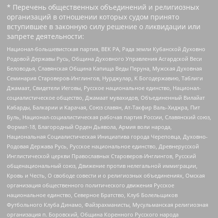
* Перечень общественных объединений и религиозных
организаций в отношении которых судом принято
вступившее в законную силу решение о ликвидации или
запрете деятельности:
Национал-большевистская партия, ВЕК РА, Рада земли Кубанской Духовно
Родовой Державы Русь, Община Духовного Управления Асгардской Веси
Беловодья, Славянская Община Капища Веды Перуна, Мужская Духовная
Семинария Староверов-Инглингов, Нурджулар, К Богодержавию, Таблиги
Джамаат, Свидетели Иеговы, Русское национальное единство, Национал-
социалистическое общество, Джамаат мувахидов, Объединенный Вилайат
Кабарды, Балкарии и Карачая, Союз славян, Ат-Такфир Валь-Хиджра, Пит
Буль, Национал-социалистическая рабочая партия России, Славянский союз,
Формат-18, Благородный Орден Дьявола, Армия воли народа,
Национальная Социалистическая Инициатива города Череповца, Духовно-
Родовая Держава Русь, Русское национальное единство, Древнерусской
Инглистической церкви Православных Староверов-Инглингов, Русский
общенациональный союз, Движение против нелегальной иммиграции,
Кровь и Честь, О свободе совести и о религиозных объединениях, Омская
организация общественного политического движения Русское
национальное единство, Северное Братство, Клуб Болельщиков
Футбольного Клуба Динамо, Файзрахманисты, Мусульманская религиозная
организация п. Боровский, Община Коренного Русского народа