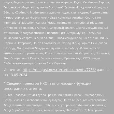
медиа, Федерация анархического черного креста, Радио Свободная Европа,
Германское общество изучения Восточной Европы, Фонд имени Фридриха
Эберта, XZ gGmbH, Мобильная академия поддержки гендерной демократии
и миротворчества, Форум имени Льва Копелева, American Councils for
International Education, Cultural Vistas, Institute of International Education,
Антивоенное движение Антальи, Открытый диалог, Школа международных
отношений и государственной политики им Питера Мунка, Российско-
канадский демократический альянс, Школа международных отношений им
Нормана Патерсона, Центр Гражданских Свобод, Фонд Бориса Немцова за
Свободу, Фонд имени Фридриха Науманна за свободу, Феминистское
антивоенное сопротивление, Комитет независимости Ингушетии, Прометей,
Stop Occupation of Karelia, Вернись живым, Фридом Хаус, СОТА медиа,
Либерально-демократическая Лига Украины
Источник:
https://minjust.gov.ru/ru/documents/7756/
данные
на
13.05.2024
* Сведения реестра НКО, выполняющих функции
иностранного агента:
Лилит, Правозащитная группа Гражданин.Армия.Право, Нижегородский
центр немецкой и европейской культуры, Центр гендерных исследований,
Фонд защиты прав граждан Штаб, Институт права и публичной политики,
Фонд борьбы с коррупцией, Альянс врачей, НАСИЛИЮ.НЕТ, Мы против