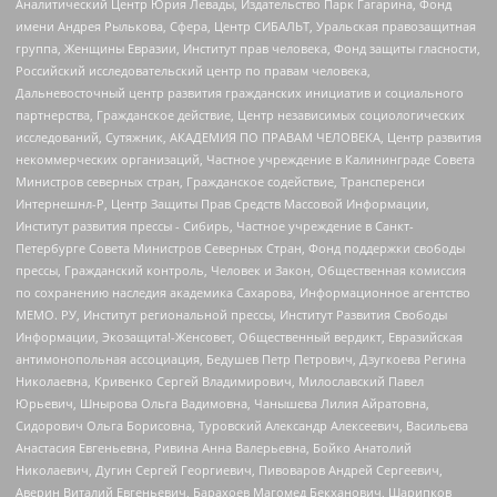
Аналитический Центр Юрия Левады, Издательство Парк Гагарина, Фонд
имени Андрея Рылькова, Сфера, Центр СИБАЛЬТ, Уральская правозащитная
группа, Женщины Евразии, Институт прав человека, Фонд защиты гласности,
Российский исследовательский центр по правам человека,
Дальневосточный центр развития гражданских инициатив и социального
партнерства, Гражданское действие, Центр независимых социологических
исследований, Сутяжник, АКАДЕМИЯ ПО ПРАВАМ ЧЕЛОВЕКА, Центр развития
некоммерческих организаций, Частное учреждение в Калининграде Совета
Министров северных стран, Гражданское содействие, Трансперенси
Интернешнл-Р, Центр Защиты Прав Средств Массовой Информации,
Институт развития прессы - Сибирь, Частное учреждение в Санкт-
Петербурге Совета Министров Северных Стран, Фонд поддержки свободы
прессы, Гражданский контроль, Человек и Закон, Общественная комиссия
по сохранению наследия академика Сахарова, Информационное агентство
МЕМО. РУ, Институт региональной прессы, Институт Развития Свободы
Информации, Экозащита!-Женсовет, Общественный вердикт, Евразийская
антимонопольная ассоциация, Бедушев Петр Петрович, Дзугкоева Регина
Николаевна, Кривенко Сергей Владимирович, Милославский Павел
Юрьевич, Шнырова Ольга Вадимовна, Чанышева Лилия Айратовна,
Сидорович Ольга Борисовна, Туровский Александр Алексеевич, Васильева
Анастасия Евгеньевна, Ривина Анна Валерьевна, Бойко Анатолий
Николаевич, Дугин Сергей Георгиевич, Пивоваров Андрей Сергеевич,
Аверин Виталий Евгеньевич, Барахоев Магомед Бекханович, Шарипков