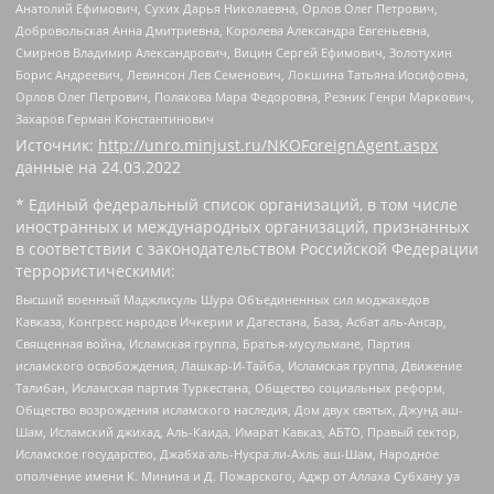
Анатолий Ефимович, Сухих Дарья Николаевна, Орлов Олег Петрович,
Добровольская Анна Дмитриевна, Королева Александра Евгеньевна,
Смирнов Владимир Александрович, Вицин Сергей Ефимович, Золотухин
Борис Андреевич, Левинсон Лев Семенович, Локшина Татьяна Иосифовна,
Орлов Олег Петрович, Полякова Мара Федоровна, Резник Генри Маркович,
Захаров Герман Константинович
Источник:
http://unro.minjust.ru/NKOForeignAgent.aspx
данные на
24.03.2022
* Единый федеральный список организаций, в том числе
иностранных и международных организаций, признанных
в соответствии с законодательством Российской Федерации
террористическими:
Высший военный Маджлисуль Шура Объединенных сил моджахедов
Кавказа, Конгресс народов Ичкерии и Дагестана, База, Асбат аль-Ансар,
Священная война, Исламская группа, Братья-мусульмане, Партия
исламского освобождения, Лашкар-И-Тайба, Исламская группа, Движение
Талибан, Исламская партия Туркестана, Общество социальных реформ,
Общество возрождения исламского наследия, Дом двух святых, Джунд аш-
Шам, Исламский джихад, Аль-Каида, Имарат Кавказ, АБТО, Правый сектор,
Исламское государство, Джабха аль-Нусра ли-Ахль аш-Шам, Народное
ополчение имени К. Минина и Д. Пожарского, Аджр от Аллаха Субхану уа