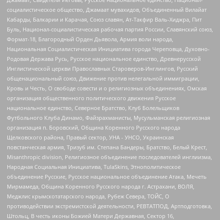
социалистическое общество, Джамаат мувахидов, Объединенный Вилайат
Кабарды, Балкарии и Карачая, Союз славян, Ат-Такфир Валь-Хиджра, Пит
Буль, Национал-социалистическая рабочая партия России, Славянский союз,
Формат-18, Благородный Орден Дьявола, Армия воли народа,
Национальная Социалистическая Инициатива города Череповца, Духовно-
Родовая Держава Русь, Русское национальное единство, Древнерусской
Инглистической церкви Православных Староверов-Инглингов, Русский
общенациональный союз, Движение против нелегальной иммиграции,
Кровь и Честь, О свободе совести и о религиозных объединениях, Омская
организация общественного политического движения Русское
национальное единство, Северное Братство, Клуб Болельщиков
Футбольного Клуба Динамо, Файзрахманисты, Мусульманская религиозная
организация п. Боровский, Община Коренного Русского народа
Щелковского района, Правый сектор, УНА - УНСО, Украинская
повстанческая армия, Тризуб им. Степана Бандеры, Братство, Белый Крест,
Misanthropic division, Религиозное объединение последователей инглиизма,
Народная Социальная Инициатива, TulaSkins, Этнополитическое
объединение Русские, Русское национальное объединение Атака, Мечеть
Мирмамеда, Община Коренного Русского народа г. Астрахани, ВОЛЯ,
Меджлис крымскотатарского народа, Рубеж Севера, ТОЙС, О
противодействии экстремистской деятельности, РЕВТАТПОД, Артподготовка,
Штольц, В честь иконы Божией Матери Державная, Сектор 16,