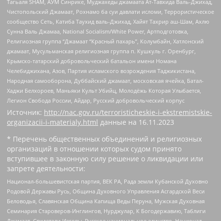
Тагьаля SHAM, АУМ Синрике, Муджахеды джамаата Ат-Тавхида Валь-Джихад,
Чистопольский Джамаат, Рохнамо ба суи давлати исломи, Террористическое
сообщество Сеть, Катиба Таухид валь-Джихад, Хайят Тахрир аш-Шам, Ахлю
Сунна Валь Джамаа, National Socialism/White Power, Артподготовка,
Религиозная группа “Джамаат “Красный пахарь”, Колумбайн, Хатлонский
джамаат, Мусульманская религиозная группа п. Кушкуль г. Оренбург,
Крымско-татарский добровольческий батальон имени Номана
Челебиджихана, Азов, Партия исламского возрождения Таджикистана,
Народная самооборона, Дуббайский джамаат, московская ячейка, Батал-
Хаджи Белхороев, Маньяки Культ Убийц, Молодёжь Которая Улыбается,
Легион Свобода России, Айдар, Русский добровольческий корпус
Источник:
http://nac.gov.ru/terroristicheskie-i-ekstremistskie-
organizacii-i-materialy.html
данные на
16.11.2023
* Перечень общественных объединений и религиозных
организаций в отношении которых судом принято
вступившее в законную силу решение о ликвидации или
запрете деятельности:
Национал-большевистская партия, ВЕК РА, Рада земли Кубанской Духовно
Родовой Державы Русь, Община Духовного Управления Асгардской Веси
Беловодья, Славянская Община Капища Веды Перуна, Мужская Духовная
Семинария Староверов-Инглингов, Нурджулар, К Богодержавию, Таблиги
Джамаат, Свидетели Иеговы, Русское национальное единство, Национал-