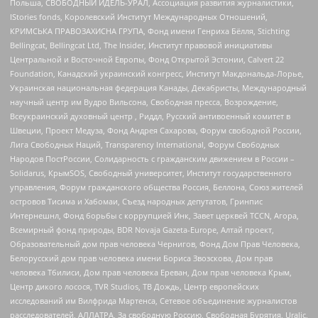
Польша, СВОБОДНЫЙ ИДЕЛЬ-УРАЛ, Ассоциация развития журналистики,
IStories fonds, Королевский Институт Международных Отношений,
КРИМСЬКА ПРАВОЗАХИСНА ГРУПА, Фонд имени Генриха Бёлля, Stichting
Bellingcat, Bellingcat Ltd, The Insider, Институт правовой инициативы
Центральной и Восточной Европы, Фонд Открытой Эстонии, Calvert 22
Foundation, Канадский украинский конгресс, Институт Макдональда-Лорье,
Украинская национальная федерация Канады, Декабристы, Международный
научный центр им Вудро Вильсона, Свободная пресса, Возрождение,
Всеукраинский духовный центр , Риддл, Русский антивоенный комитет в
Швеции, Проект Медуза, Фонд Андрея Сахарова, Форум свободной России,
Лига Свободных Наций, Transparеncy International, Форум Свободных
Народов ПостРоссии, Солидарность с гражданским движением в России –
Solidarus, КрымSOS, Свободный университет, Институт государственного
управления, Форум гражданского общества Россия, Беллона, Союз жителей
островов Тисима и Хабомаи, Съезд народных депутатов, Гринпис
Интернешнл, Фонд борьбы с коррупцией Инк, Завет церквей TCCN, Агора,
Всемирный фонд природы, BDR Novaja Gazeta-Europe, Алтай проект,
Образовательный дом прав человека Чернигов, Фонд Дом Прав Человека,
Белорусский дом прав человека имени Бориса Звозскова, Дом прав
человека Тбилиси, Дом прав человека Ереван, Дом прав человека Крым,
Центр дикого лосося, TVR Studios, ТВ Дождь, Центр европейских
исследований им Вилфрида Мартенса, Сетевое объединение журналистов
расследователей, АЛЛАТРА, За свободную Россию, Свободная Бурятия, Uralic,