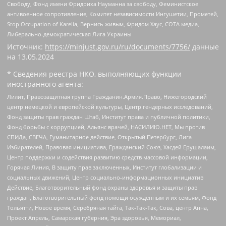
Свободу, Фонд имени Фридриха Науманна за свободу, Феминистское
антивоенное сопротивление, Комитет независимости Ингушетии, Прометей,
Stop Occupation of Karelia, Вернись живым, Фридом Хаус, СОТА медиа,
Либерально-демократическая Лига Украины
Источник:
https://minjust.gov.ru/ru/documents/7756/
данные
на
13.05.2024
* Сведения реестра НКО, выполняющих функции
иностранного агента:
Лилит, Правозащитная группа Гражданин.Армия.Право, Нижегородский
центр немецкой и европейской культуры, Центр гендерных исследований,
Фонд защиты прав граждан Штаб, Институт права и публичной политики,
Фонд борьбы с коррупцией, Альянс врачей, НАСИЛИЮ.НЕТ, Мы против
СПИДа, СВЕЧА, Гуманитарное действие, Открытый Петербург, Лига
Избирателей, Правовая инициатива, Гражданский Союз, Хасдей Ерушалаим,
Центр поддержки и содействия развитию средств массовой информации,
Горячая Линия, В защиту прав заключенных, Институт глобализации и
социальных движений, Центр социально-информационных инициатив
Действие, Благотворительный фонд охраны здоровья и защиты прав
граждан, Благотворительный фонд помощи осужденным и их семьям, Фонд
Тольятти, Новое время, Серебряная тайга, Так-Так-Так, Сова, центр Анна,
Проект Апрель, Самарская губерния, Эра здоровья, Мемориал,