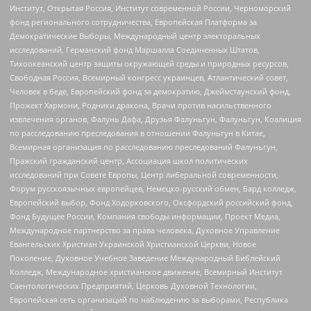
Институт, Открытая Россия, Институт современной России, Черноморский
фонд регионального сотрудничества, Европейская Платформа за
Демократические Выборы, Международный центр электоральных
исследований, Германский фонд Маршалла Соединенных Штатов,
Тихоокеанский центр защиты окружающей среды и природных ресурсов,
Свободная Россия, Всемирный конгресс украинцев, Атлантический совет,
Человек в беде, Европейский фонд за демократию, Джеймстаунский фонд,
Прожект Хармони, Родники дракона, Врачи против насильственного
извлечения органов, Фалунь Дафа, Друзья Фалуньгун, Фалуньгун, Коалиция
по расследованию преследования в отношении Фалуньгун в Китае,
Всемирная организация по расследованию преследований Фалуньгун,
Пражский гражданский центр, Ассоциация школ политических
исследований при Совете Европы, Центр либеральной современности,
Форум русскоязычных европейцев, Немецко-русский обмен, Бард колледж,
Европейский выбор, Фонд Ходорковского, Оксфордский российский фонд,
Фонд Будущее России, Компания свободы информации, Проект Медиа,
Международное партнерство за права человека, Духовное Управление
Евангельских Христиан Украинской Христианской Церкви, Новое
Поколение, Духовное Учебное Заведение Международный Библейский
Колледж, Международное христианское движение, Всемирный Институт
Саентологических Предприятий, Церковь Духовной Технологии,
Европейская сеть организаций по наблюдению за выборами, Республика