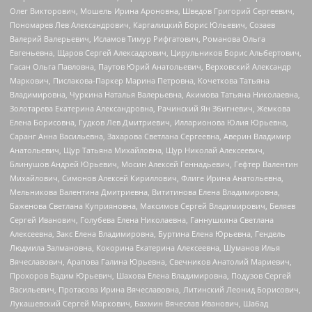
Олег Викторович, Мошель Ирина Ароновна, Шведов Григорий Сергеевич,
Пономарев Лев Александрович, Каргалицкий Борис Юльевич, Созаев
Валерий Валерьевич, Исламов Тимур Рифгатович, Романова Ольга
Евгеньевна, Щаров Сергей Алексадрович, Цирульников Борис Альбертович,
Гасан Ольга Павловна, Паутов Юрий Анатольевич, Верховский Александр
Маркович, Пислакова-Паркер Марина Петровна, Кочеткова Татьяна
Владимировна, Чуркина Наталья Валерьевна, Акимова Татьяна Николаевна,
Золотарева Екатерина Александровна, Рачинский Ян Збигневич, Жемкова
Елена Борисовна, Гудков Лев Дмитриевич, Илларионова Юлия Юрьевна,
Саранг Анна Васильевна, Захарова Светлана Сергеевна, Аверин Владимир
Анатольевич, Щур Татьяна Михайловна, Щур Николай Алексеевич,
Блинушов Андрей Юрьевич, Мосин Алексей Геннадьевич, Гефтер Валентин
Михайлович, Симонов Алексей Кириллович, Флиге Ирина Анатольевна,
Мельникова Валентина Дмитриевна, Вититинова Елена Владимировна,
Баженова Светлана Куприяновна, Максимов Сергей Владимирович, Беляев
Сергей Иванович, Голубева Елена Николаевна, Ганнушкина Светлана
Алексеевна, Закс Елена Владимировна, Буртина Елена Юрьевна, Гендель
Людмила Залмановна, Кокорина Екатерина Алексеевна, Шуманов Илья
Вячеславович, Арапова Галина Юрьевна, Свечников Анатолий Мариевич,
Прохоров Вадим Юрьевич, Шахова Елена Владимировна, Подузов Сергей
Васильевич, Протасова Ирина Вячеславовна, Литинский Леонид Борисович,
Лукашевский Сергей Маркович, Бахмин Вячеслав Иванович, Шабад