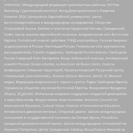
UnKremlin, Международная федерация транспортных рабочих, ИстЧам
Финланд, Гудзоновский институт, Фонд Демократического Развития,
Комитет-2024, Центрально-Европейский университет, Центр
восточноевропейских и международных исследований, Общество
Сторожевой башни, Библии и трактатов Свидетелей Иеговы, Гражданский
Совет, Центр анализа европейской политики, Академическая сеть Восточная
Европа, Российский комитет действия, РЭНД корпорейшн, Русская Америка
за демократию в России, Настоящая Россия, Глобальная сеть журналистов-
расследователей, Служба поддержки, Свободная Россия Берлин, Свободная
Россия Северный Рейн-Вестфалия, Фонд глобальной помощи, Антивоенный
комитет России, Russie-Libertes, La Asocicion de Rusos Libres, Союз за
возвращение Северных территорий, Крымскотатарский Ресурсный Центр,
Глобальный союз IndustriALL, Russian Election Monitor, Article 19, Мнение
медиа, Федерация анархического черного креста, Радио Свободная Европа,
Германское общество изучения Восточной Европы, Фонд имени Фридриха
Эберта, XZ gGmbH, Мобильная академия поддержки гендерной демократии
и миротворчества, Форум имени Льва Копелева, American Councils for
International Education, Cultural Vistas, Institute of International Education,
Антивоенное движение Антальи, Открытый диалог, Школа международных
отношений и государственной политики им Питера Мунка, Российско-
канадский демократический альянс, Школа международных отношений им
Нормана Патерсона, Центр Гражданских Свобод, Фонд Бориса Немцова за