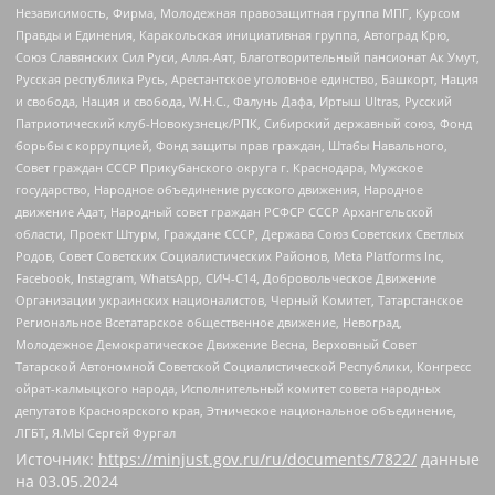
Независимость, Фирма, Молодежная правозащитная группа МПГ, Курсом
Правды и Единения, Каракольская инициативная группа, Автоград Крю,
Союз Славянских Сил Руси, Алля-Аят, Благотворительный пансионат Ак Умут,
Русская республика Русь, Арестантское уголовное единство, Башкорт, Нация
и свобода, Нация и свобода, W.H.С., Фалунь Дафа, Иртыш Ultras, Русский
Патриотический клуб-Новокузнецк/РПК, Сибирский державный союз, Фонд
борьбы с коррупцией, Фонд защиты прав граждан, Штабы Навального,
Совет граждан СССР Прикубанского округа г. Краснодара, Мужское
государство, Народное объединение русского движения, Народное
движение Адат, Народный совет граждан РСФСР СССР Архангельской
области, Проект Штурм, Граждане СССР, Держава Союз Советских Светлых
Родов, Совет Советских Социалистических Районов, Meta Platforms Inc,
Facebook, Instagram, WhatsApp, СИЧ-С14, Добровольческое Движение
Организации украинских националистов, Черный Комитет, Татарстанское
Региональное Всетатарское общественное движение, Невоград,
Молодежное Демократическое Движение Весна, Верховный Совет
Татарской Автономной Советской Социалистической Республики, Конгресс
ойрат-калмыцкого народа, Исполнительный комитет совета народных
депутатов Красноярского края, Этническое национальное объединение,
ЛГБТ, Я.МЫ Сергей Фургал
Источник:
https://minjust.gov.ru/ru/documents/7822/
данные
на
03.05.2024