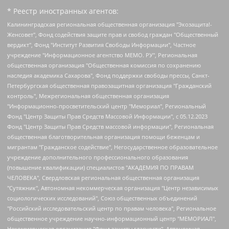
* Реестр иностранных агентов:
Калининградская региональная общественная организация "Экозащита!-Женсовет", Фонд содействия защите прав и свобод граждан "Общественный вердикт", Фонд "Институт Развития Свободы Информации", Частное учреждение "Информационное агентство МЕМО. РУ", Региональная общественная организация "Общественная комиссия по сохранению наследия академика Сахарова", Фонд поддержки свободы прессы, Санкт-Петербургская общественная правозащитная организация "Гражданский контроль", Межрегиональная общественная организация "Информационно-просветительский центр "Мемориал", Региональный Фонд "Центр Защиты Прав Средств Массовой Информации", с 05.12.2023 Фонд "Центр Защиты Прав Средств массовой информации", Региональная общественная благотворительная организация помощи беженцам и мигрантам "Гражданское содействие", Негосударственное образовательное учреждение дополнительного профессионального образования (повышение квалификации) специалистов "АКАДЕМИЯ ПО ПРАВАМ ЧЕЛОВЕКА", Свердловская региональная общественная организация "Сутяжник", Автономная некоммерческая организация "Центр независимых социологических исследований", Союз общественных объединений "Российский исследовательский центр по правам человека", Региональное общественное учреждение научно-информационный центр "МЕМОРИАЛ", Некоммерческая организация "Фонд защиты гласности", Автономная некоммерческая организация "Институт прав человека", Городская общественная организация "Екатеринбургское общество "МЕМОРИАЛ", Городская общественная организация "Рязанское историко-просветительское и правозащитное общество "Мемориал" (Рязанский Мемориал), Челябинский региональный орган общественной самодеятельности – женское общественное объединение "Женщины Евразии", Челябинский региональный орган общественной самодеятельности "Уральская правозащитная группа", Фонд содействия защите здоровья и социальной справедливости имени Андрея Рылькова, Автономная Некоммерческая Организация "Аналитический Центр Юрия Левады", Автономная некоммерческая организация социальной поддержки населения "Проект Апрель", Региональная общественная организация помощи женщинам и детям, находящимся в кризисной ситуации "Информационно-методический центр "Анна", Фонд содействия развитию массовых коммуникаций и правовому просвещению "Так-так-Так", Фонд содействия устойчивому развитию "Серебряная тайга", Свердловский региональный общественный фонд социальных проектов "Новое время", "Idel.Реалии", Кавказ.Реалии, Крым.Реалии, Телеканал Настоящее Время, Татаро-башкирская служба Радио Свобода (Azatliq Radiosi), Радио Свободная Европа/Радио Свобода (PCE/PC), "Сибирь.Реалии", "Фактограф", Благотворительный фонд помощи осужденным и их семьям, Автономная некоммерческая организация "Институт глобализации и социальных движений", Фонд "В защиту прав заключенных", Частное учреждение "Центр поддержки и содействия развитию средств массовой информации", Пензенский региональный общественный благотворительный фонд "Гражданский союз", "Север.Реалии", Некоммерческая организация Фонд "Правовая инициатива", Общество с ограниченной ответственностью "Радио Свободная Европа/Радио Свобода", Чешское информационное агентство "MEDIUM-ORIENT", Красноярская региональная общественная организация "Мы против СПИДа", Камалягин Денис Николаевич, Маркелов Сергей Евгеньевич, Пономарев Лев Александрович, Савицкая Людмила Алексеевна, Автономная некоммерческая организация "Центр по работе с проблемой насилия "НАСИЛИЮ.НЕТ", Межрегиональный профессиональный союз работников здравоохранения "Альянс врачей", Юридическое лицо, зарегистрированное в Латвийской Республике, SIA "Medusa Project" (регистрационный номер 40103797863, дата регистрации 10.06.2014), Некоммерческая организация "Фонд по борьбе с коррупцией", Автономная некоммерческая организация "Институт права и публичной политики", Баданин Роман Сергеевич, Гликин Максим Александрович, Железнова Мария Михайловна, Лукьянова Юлия Сергеевна, Маетная Елизавета Витальевна, Маняхин Петр Борисович, Чуракова Ольга Владимировна, Ярош Юлия Петровна, Юридическое лицо "The Insider SIA", зарегистрированное в Риге, Латвийская Республика (дата регистрации 26.06.2015), являющееся администратором доменного имени интернет-издания "The Insider SIA", https://theins.ru, Постернак Алексей Евгеньевич, Рубин Михаил Аркадьевич, Анин Роман Александрович, Юридическое лицо Istories fonds, зарегистрированное в Латвийской Республике (регистрационный номер 50008295751, дата регистрации 24.02.2020), Великовский Дмитрий Александрович, Долинина Ирина Николаевна, Мароховская Алеся Алексеевна, Шлейнов Роман Юрьевич, Шмагун Олеся Валентиновна, Общество с ограниченной ответственностью "Альтаир 2021", Общество с ограниченной ответственностью "Вега 2021", Общество с ограниченной ответственностью "Главный редактор 2021", Общество с ограниченной ответственностью "Ромашки монолит", Важенков Артем Валерьевич, Ивановская областная общественная организация "Центр гендерных исследований", Гурман Юрий Альбертович, Медиапроект "ОВД-Инфо", Егоров Владимир Владимирович, Жилинский Владимир Александрович, Общество с ограниченной ответственностью "ЗП", Иванова София Юрьевна, Карезина Инна Павловна, Кильтау Екатерина Викторовна, Петров Алексей Викторович, Пискунов Сергей Евгеньевич, Смирнов Сергей Сергеевич, Тихонов Михаил Сергеевич, Общество с ограниченной ответственностью "ЖУРНАЛИСТ-ИНОСТРАННЫЙ АГЕНТ", Арапова Галина Юрьевна, Вольтская Татьяна Анатольевна, Американская компания "Mason G.E.S. Anonymous Foundation" (США), являющаяся владельцем интернет-издания https://mnews.world/, Компания "Stichting Bellingcat", зарегистрированная в Нидерландах (дата регистрации 11.07.2018), Захаров Андрей Вячеславович, Клепиковская Екатерина Дмитриевна, Общество с ограниченной ответственностью "МЕМО", Перл Роман Александрович, Симонов Евгений Алексеевич, Соловьева Елена Анатольевна, Сотников Даниил Владимирович, Сурначева Елизавета Дмитриевна, Автономная некоммерческая организация по защите прав человека и информированию населения "Якутия – Наше Мнение", Общество с ограниченной ответственностью "Москоу диджитал медиа", с 26.01.2023 Общество с ограниченной ответственностью "Чайка Белые сады", Ветошкина Валерия Валерьевна, Заговора Максим Александрович, Межрегиональное общественное движение "Российская ЛГБТ - сеть", Оленичев Максим Владимирович, Павлов Иван Юрьевич, Скворцова Елена Сергеевна, Общество с ограниченной ответственностью "Как бы инагент", Кочетков Игорь Викторович, Общество с ограниченной ответственностью "Честные выборы", Еланчик Олег Александрович, Общество с ограниченной ответственностью "Нобелевский призыв", Гималова Регина Эмилевна, Григорьев Андрей Валерьевич, Григорьева Алина Александровна, Ассоциация по содействию защите прав призывников, альтернативнослужащих и военнослужащих "Правозащитная группа "Гражданин.Армия.Право", Хисамова Регина Фаритовна, Автономная некоммерческая организация по реализации социально-правовых программ "Лилит", Дальневосточное общественное движение "Маяк", Санкт-Петербургская ЛГБТ-инициативная группа "Выход", Инициативная группа ЛГБТ+ "Реверс", Алексеев Андрей Викторович, Бекбулатова Таисия Львовна, Беляев Иван Михайлович, Владыкина Елена Сергеевна, Гельман Марат Александрович, Никульшина Вероника Юрьевна, Толоконникова Надежда Андреевна, Шендерович Виктор Анатольевич, Общество с ограниченной ответственностью "Данное сообщение", Общество с ограниченной ответственностью Издательский дом "Новая глава", Айнбиндер Александра Александровна, Московский комьюнити-центр для ЛГБТ+инициатив, Благотворительный фонд развития филантропии, Deutsche Welle (Германия, Kurt-Schumacher-Strasse 3, 53113 Bonn), Борзунова Мария Михайловна, Воробьев Виктор Викторович, Голубева Анна Львовна, Константинова Алла Михайловна, Малкова Ирина Владимировна, Мурадов Мурад Абдулгалимович, Осетинская Елизавета Николаевна, Понасенков Евгений Николаевич, Ганапольский Матвей Юрьевич, Киселев Евгений Алексеевич, Борухович Ирина Григорьевна, Дремин Иван Тимофеевич, Дубровский Дмитрий Викторович, Красноярская региональная общественная организация поддержки и развития альтернативных образовательных технологий и межкультурных коммуникаций "ИНТЕРРА", Маяковская Екатерина Алексеевна, Фейгин Марк Захарович, Филимонов Андрей Викторович, Дзугкоева Регина Николаевна, Доброхотов Роман Александрович, Дудь Юрий Александрович, Елкин Сергей Владимирович, Кругликов Кирилл Игоревич, Сабунаева Мария Леонидовна, Семенов Алексей Владимирович, Шаинян Карен Багратович, Шульман Екатерина Михайловна, Асафьев Артур Валерьевич, Вахштайн Виктор Семенович, Венедиктов Алексей Алексеевич, Лушникова Екатерина Евгеньевна, Волков Леонид Михайлович, Невзоров Александр Глебович, Пархоменко Сергей Борисович, Сироткин Ярослав Николаевич, Кара-Мурза Владимир Владимирович, Баранова Наталья Владимировна, Гозман Леонид Яковлевич, Кагарлицкий Борис Юльевич, Климарев Михаил Валерьевич, Милов Владимир Станиславович, Автономная некоммерческая организация Краснодарский центр современного искусства "Типография", Моргенштерн Алишер Тагирович, Соболь Любовь Эдуардовна, Общество с ограниченной ответственностью "ЛИЗА НОРМ", Каспаров Гарри Кимович, Ходорковский Михаил Борисович, Общество с ограниченной ответственностью "Апрельские тезисы", Данилович Ирина Брониславовна, Кашин Олег Владимирович, Петров Николай Владимирович, Пивоваров Алексей Владимирович, Соколов Михаил Владимирович, Цветкова Юлия Владимировна, Чичваркин Евгений Александрович, Комитет против пыток/Команда против пыток, Общество с ограниченной ответственностью "Первый научный", Общество с ограниченной ответственностью "Вертолет и ко", Белоцерковская Вероника Борисовна, Кац Максим Евгеньевич, Лазарева Татьяна Юрьевна, Шаведдинов Руслан Табризович, Яшин Илья Валерьевич, Общество с ограниченной ответственностью "Иноагент ААВ", Алешковский Дмитрий Петрович, Альбац Евгения Марковна, Быков Дмитрий Львович, Галямина Юлия Евгеньевна, Лойко Сергей Леонидович, Мартынов Кирилл Константинович, Медведев Сергей Александрович, Крашенинников Федор Геннадиевич, Гордеева Катерина Вл