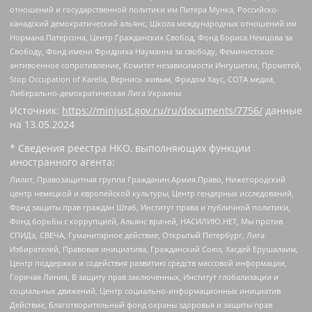
отношений и государственной политики им Питера Мунка, Российско-
канадский демократический альянс, Школа международных отношений им
Нормана Патерсона, Центр Гражданских Свобод, Фонд Бориса Немцова за
Свободу, Фонд имени Фридриха Науманна за свободу, Феминистское
антивоенное сопротивление, Комитет независимости Ингушетии, Прометей,
Stop Occupation of Karelia, Вернись живым, Фридом Хаус, СОТА медиа,
Либерально-демократическая Лига Украины
Источник:
https://minjust.gov.ru/ru/documents/7756/
данные
на
13.05.2024
* Сведения реестра НКО, выполняющих функции
иностранного агента:
Лилит, Правозащитная группа Гражданин.Армия.Право, Нижегородский
центр немецкой и европейской культуры, Центр гендерных исследований,
Фонд защиты прав граждан Штаб, Институт права и публичной политики,
Фонд борьбы с коррупцией, Альянс врачей, НАСИЛИЮ.НЕТ, Мы против
СПИДа, СВЕЧА, Гуманитарное действие, Открытый Петербург, Лига
Избирателей, Правовая инициатива, Гражданский Союз, Хасдей Ерушалаим,
Центр поддержки и содействия развитию средств массовой информации,
Горячая Линия, В защиту прав заключенных, Институт глобализации и
социальных движений, Центр социально-информационных инициатив
Действие, Благотворительный фонд охраны здоровья и защиты прав