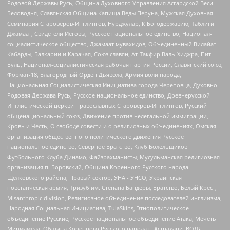
Родовой Державы Русь, Община Духовного Управления Асгардской Веси
Беловодья, Славянская Община Капища Веды Перуна, Мужская Духовная
Семинария Староверов-Инглингов, Нурджулар, К Богодержавию, Таблиги
Джамаат, Свидетели Иеговы, Русское национальное единство, Национал-
социалистическое общество, Джамаат мувахидов, Объединенный Вилайат
Кабарды, Балкарии и Карачая, Союз славян, Ат-Такфир Валь-Хиджра, Пит
Буль, Национал-социалистическая рабочая партия России, Славянский союз,
Формат-18, Благородный Орден Дьявола, Армия воли народа,
Национальная Социалистическая Инициатива города Череповца, Духовно-
Родовая Держава Русь, Русское национальное единство, Древнерусской
Инглистической церкви Православных Староверов-Инглингов, Русский
общенациональный союз, Движение против нелегальной иммиграции,
Кровь и Честь, О свободе совести и о религиозных объединениях, Омская
организация общественного политического движения Русское
национальное единство, Северное Братство, Клуб Болельщиков
Футбольного Клуба Динамо, Файзрахманисты, Мусульманская религиозная
организация п. Боровский, Община Коренного Русского народа
Щелковского района, Правый сектор, УНА - УНСО, Украинская
повстанческая армия, Тризуб им. Степана Бандеры, Братство, Белый Крест,
Misanthropic division, Религиозное объединение последователей инглиизма,
Народная Социальная Инициатива, TulaSkins, Этнополитическое
объединение Русские, Русское национальное объединение Атака, Мечеть
Мирмамеда, Община Коренного Русского народа г. Астрахани, ВОЛЯ,