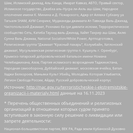
Шам, Исламский джихад, Аль-Каида, Имарат Кавказ, АБТО, Правый сектор,
Исламское государство, Джабха аль-Нусра ли-Ахль аш-Шам, Народное
ополчение имени К. Минина и Д. Пожарского, Аджр от Аллаха Субхану уа
Тагьаля SHAM, АУМ Синрике, Муджахеды джамаата Ат-Тавхида Валь-Джихад,
Чистопольский Джамаат, Рохнамо ба суи давлати исломи, Террористическое
сообщество Сеть, Катиба Таухид валь-Джихад, Хайят Тахрир аш-Шам, Ахлю
Сунна Валь Джамаа, National Socialism/White Power, Артподготовка,
Религиозная группа “Джамаат “Красный пахарь”, Колумбайн, Хатлонский
джамаат, Мусульманская религиозная группа п. Кушкуль г. Оренбург,
Крымско-татарский добровольческий батальон имени Номана
Челебиджихана, Азов, Партия исламского возрождения Таджикистана,
Народная самооборона, Дуббайский джамаат, московская ячейка, Батал-
Хаджи Белхороев, Маньяки Культ Убийц, Молодёжь Которая Улыбается,
Легион Свобода России, Айдар, Русский добровольческий корпус
Источник:
http://nac.gov.ru/terroristicheskie-i-ekstremistskie-
organizacii-i-materialy.html
данные на
16.11.2023
* Перечень общественных объединений и религиозных
организаций в отношении которых судом принято
вступившее в законную силу решение о ликвидации или
запрете деятельности:
Национал-большевистская партия, ВЕК РА, Рада земли Кубанской Духовно