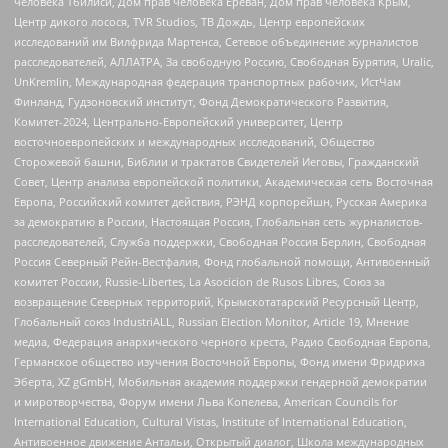
человека Тбилиси, Дом прав человека Ереван, Дом прав человека Крым,
Центр дикого лосося, TVR Studios, ТВ Дождь, Центр европейских
исследований им Вилфрида Мартенса, Сетевое объединение журналистов
расследователей, АЛЛАТРА, За свободную Россию, Свободная Бурятия, Uralic,
UnKremlin, Международная федерация транспортных рабочих, ИстЧам
Финланд, Гудзоновский институт, Фонд Демократического Развития,
Комитет-2024, Центрально-Европейский университет, Центр
восточноевропейских и международных исследований, Общество
Сторожевой башни, Библии и трактатов Свидетелей Иеговы, Гражданский
Совет, Центр анализа европейской политики, Академическая сеть Восточная
Европа, Российский комитет действия, РЭНД корпорейшн, Русская Америка
за демократию в России, Настоящая Россия, Глобальная сеть журналистов-
расследователей, Служба поддержки, Свободная Россия Берлин, Свободная
Россия Северный Рейн-Вестфалия, Фонд глобальной помощи, Антивоенный
комитет России, Russie-Libertes, La Asocicion de Rusos Libres, Союз за
возвращение Северных территорий, Крымскотатарский Ресурсный Центр,
Глобальный союз IndustriALL, Russian Election Monitor, Article 19, Мнение
медиа, Федерация анархического черного креста, Радио Свободная Европа,
Германское общество изучения Восточной Европы, Фонд имени Фридриха
Эберта, XZ gGmbH, Мобильная академия поддержки гендерной демократии
и миротворчества, Форум имени Льва Копелева, American Councils for
International Education, Cultural Vistas, Institute of International Education,
Антивоенное движение Антальи, Открытый диалог, Школа международных