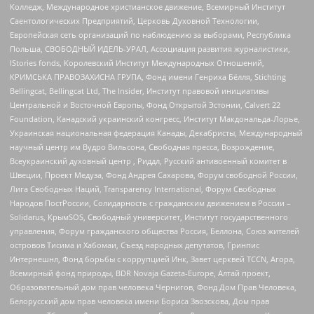
Колледж, Международное христианское движение, Всемирный Институт
Саентологических Предприятий, Церковь Духовной Технологии,
Европейская сеть организаций по наблюдению за выборами, Республика
Польша, СВОБОДНЫЙ ИДЕЛЬ-УРАЛ, Ассоциация развития журналистики,
IStories fonds, Королевский Институт Международных Отношений,
КРИМСЬКА ПРАВОЗАХИСНА ГРУПА, Фонд имени Генриха Бёлля, Stichting
Bellingcat, Bellingcat Ltd, The Insider, Институт правовой инициативы
Центральной и Восточной Европы, Фонд Открытой Эстонии, Calvert 22
Foundation, Канадский украинский конгресс, Институт Макдональда-Лорье,
Украинская национальная федерация Канады, Декабристы, Международный
научный центр им Вудро Вильсона, Свободная пресса, Возрождение,
Всеукраинский духовный центр , Риддл, Русский антивоенный комитет в
Швеции, Проект Медуза, Фонд Андрея Сахарова, Форум свободной России,
Лига Свободных Наций, Transparеncy International, Форум Свободных
Народов ПостРоссии, Солидарность с гражданским движением в России –
Solidarus, КрымSOS, Свободный университет, Институт государственного
управления, Форум гражданского общества Россия, Беллона, Союз жителей
островов Тисима и Хабомаи, Съезд народных депутатов, Гринпис
Интернешнл, Фонд борьбы с коррупцией Инк, Завет церквей TCCN, Агора,
Всемирный фонд природы, BDR Novaja Gazeta-Europe, Алтай проект,
Образовательный дом прав человека Чернигов, Фонд Дом Прав Человека,
Белорусский дом прав человека имени Бориса Звозскова, Дом прав