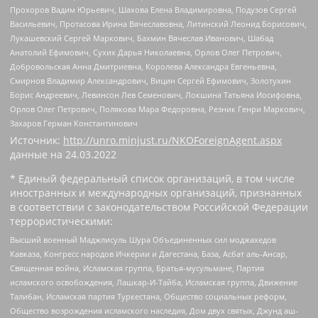
Прохоров Вадим Юрьевич, Шахова Елена Владимировна, Подузов Сергей
Васильевич, Протасова Ирина Вячеславовна, Литинский Леонид Борисович,
Лукашевский Сергей Маркович, Бахмин Вячеслав Иванович, Шабад
Анатолий Ефимович, Сухих Дарья Николаевна, Орлов Олег Петрович,
Добровольская Анна Дмитриевна, Королева Александра Евгеньевна,
Смирнов Владимир Александрович, Вицин Сергей Ефимович, Золотухин
Борис Андреевич, Левинсон Лев Семенович, Локшина Татьяна Иосифовна,
Орлов Олег Петрович, Полякова Мара Федоровна, Резник Генри Маркович,
Захаров Герман Константинович
Источник:
http://unro.minjust.ru/NKOForeignAgent.aspx
данные на
24.03.2022
* Единый федеральный список организаций, в том числе
иностранных и международных организаций, признанных
в соответствии с законодательством Российской Федерации
террористическими:
Высший военный Маджлисуль Шура Объединенных сил моджахедов
Кавказа, Конгресс народов Ичкерии и Дагестана, База, Асбат аль-Ансар,
Священная война, Исламская группа, Братья-мусульмане, Партия
исламского освобождения, Лашкар-И-Тайба, Исламская группа, Движение
Талибан, Исламская партия Туркестана, Общество социальных реформ,
Общество возрождения исламского наследия, Дом двух святых, Джунд аш-