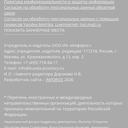
Политика конфиденциальности и защиты информации
Согласие на обработку персональных данных обратной
связи
Согласие на обработку персональных данных с помощью
сервисов Yandex.Metrika, LiveInternet, top.mail.ru
ПОКАЗАТЬ БАННЕРНЫЕ МЕСТА
Учредитель и издатель ООО ИА «Инфорос».
Адрес учредителя, издателя, редакции: 117218, Россия, г.
Москва, ул. Кржижановского, д.13, кор. 2
Телефон: +7 (495) 718-84-11
E-mail: info@kueda-prostory.ru
И.О. главного редактора Дорохова Н.В.
Разработчик сайта –
INFOROS
2026
* Перечень иностранных и международных
неправительственных организаций, деятельность которых
признана нежелательной на территории Российской
Федерации:
Национальный фонд в поддержку демократии, Институт Открытое
Общество Фонд Содействия, Фонд Открытое общество, Американо-