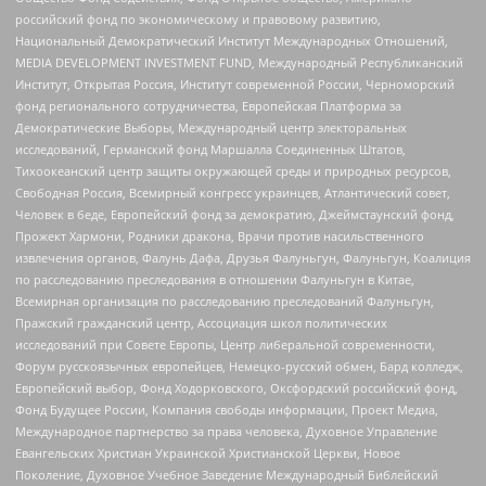
российский фонд по экономическому и правовому развитию,
Национальный Демократический Институт Международных Отношений,
MEDIA DEVELOPMENT INVESTMENT FUND, Международный Республиканский
Институт, Открытая Россия, Институт современной России, Черноморский
фонд регионального сотрудничества, Европейская Платформа за
Демократические Выборы, Международный центр электоральных
исследований, Германский фонд Маршалла Соединенных Штатов,
Тихоокеанский центр защиты окружающей среды и природных ресурсов,
Свободная Россия, Всемирный конгресс украинцев, Атлантический совет,
Человек в беде, Европейский фонд за демократию, Джеймстаунский фонд,
Прожект Хармони, Родники дракона, Врачи против насильственного
извлечения органов, Фалунь Дафа, Друзья Фалуньгун, Фалуньгун, Коалиция
по расследованию преследования в отношении Фалуньгун в Китае,
Всемирная организация по расследованию преследований Фалуньгун,
Пражский гражданский центр, Ассоциация школ политических
исследований при Совете Европы, Центр либеральной современности,
Форум русскоязычных европейцев, Немецко-русский обмен, Бард колледж,
Европейский выбор, Фонд Ходорковского, Оксфордский российский фонд,
Фонд Будущее России, Компания свободы информации, Проект Медиа,
Международное партнерство за права человека, Духовное Управление
Евангельских Христиан Украинской Христианской Церкви, Новое
Поколение, Духовное Учебное Заведение Международный Библейский