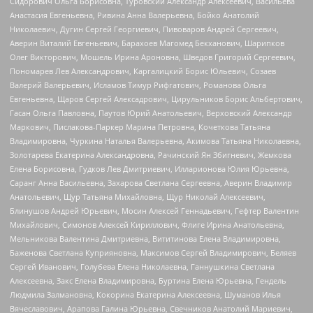
Сидорович Ольга Борисовна, Туровский Александр Алексеевич, Васильева
Анастасия Евгеньевна, Ривина Анна Валерьевна, Бойко Анатолий
Николаевич, Дугин Сергей Георгиевич, Пивоваров Андрей Сергеевич,
Аверин Виталий Евгеньевич, Барахоев Магомед Бекханович, Шарипков
Олег Викторович, Мошель Ирина Ароновна, Шведов Григорий Сергеевич,
Пономарев Лев Александрович, Каргалицкий Борис Юльевич, Созаев
Валерий Валерьевич, Исламов Тимур Рифгатович, Романова Ольга
Евгеньевна, Щаров Сергей Алексадрович, Цирульников Борис Альбертович,
Гасан Ольга Павловна, Паутов Юрий Анатольевич, Верховский Александр
Маркович, Пислакова-Паркер Марина Петровна, Кочеткова Татьяна
Владимировна, Чуркина Наталья Валерьевна, Акимова Татьяна Николаевна,
Золотарева Екатерина Александровна, Рачинский Ян Збигневич, Жемкова
Елена Борисовна, Гудков Лев Дмитриевич, Илларионова Юлия Юрьевна,
Саранг Анна Васильевна, Захарова Светлана Сергеевна, Аверин Владимир
Анатольевич, Щур Татьяна Михайловна, Щур Николай Алексеевич,
Блинушов Андрей Юрьевич, Мосин Алексей Геннадьевич, Гефтер Валентин
Михайлович, Симонов Алексей Кириллович, Флиге Ирина Анатольевна,
Мельникова Валентина Дмитриевна, Вититинова Елена Владимировна,
Баженова Светлана Куприяновна, Максимов Сергей Владимирович, Беляев
Сергей Иванович, Голубева Елена Николаевна, Ганнушкина Светлана
Алексеевна, Закс Елена Владимировна, Буртина Елена Юрьевна, Гендель
Людмила Залмановна, Кокорина Екатерина Алексеевна, Шуманов Илья
Вячеславович, Арапова Галина Юрьевна, Свечников Анатолий Мариевич,