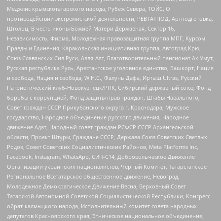
Меджлис крымскотатарского народа, Рубеж Севера, ТОЙС, О
противодействии экстремистской деятельности, РЕВТАТПОД, Артподготовка,
Штольц, В честь иконы Божией Матери Державная, Сектор 16,
Независимость, Фирма, Молодежная правозащитная группа МПГ, Курсом
Правды и Единения, Каракольская инициативная группа, Автоград Крю,
Союз Славянских Сил Руси, Алля-Аят, Благотворительный пансионат Ак Умут,
Русская республика Русь, Арестантское уголовное единство, Башкорт, Нация
и свобода, Нация и свобода, W.H.С., Фалунь Дафа, Иртыш Ultras, Русский
Патриотический клуб-Новокузнецк/РПК, Сибирский державный союз, Фонд
борьбы с коррупцией, Фонд защиты прав граждан, Штабы Навального,
Совет граждан СССР Прикубанского округа г. Краснодара, Мужское
государство, Народное объединение русского движения, Народное
движение Адат, Народный совет граждан РСФСР СССР Архангельской
области, Проект Штурм, Граждане СССР, Держава Союз Советских Светлых
Родов, Совет Советских Социалистических Районов, Meta Platforms Inc,
Facebook, Instagram, WhatsApp, СИЧ-С14, Добровольческое Движение
Организации украинских националистов, Черный Комитет, Татарстанское
Региональное Всетатарское общественное движение, Невоград,
Молодежное Демократическое Движение Весна, Верховный Совет
Татарской Автономной Советской Социалистической Республики, Конгресс
ойрат-калмыцкого народа, Исполнительный комитет совета народных
депутатов Красноярского края, Этническое национальное объединение,