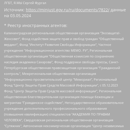
ЛГБТ, Я.МЫ Сергей Фургал
Источник:
https://minjust.gov.ru/ru/documents/7822/
данные
на
03.05.2024
* Реестр иностранных агентов:
Калининградская региональная общественная организация "Экозащита!-Женсовет", Фонд содействия защите прав и свобод граждан "Общественный вердикт", Фонд "Институт Развития Свободы Информации", Частное учреждение "Информационное агентство МЕМО. РУ", Региональная общественная организация "Общественная комиссия по сохранению наследия академика Сахарова", Фонд поддержки свободы прессы, Санкт-Петербургская общественная правозащитная организация "Гражданский контроль", Межрегиональная общественная организация "Информационно-просветительский центр "Мемориал", Региональный Фонд "Центр Защиты Прав Средств Массовой Информации", с 05.12.2023 Фонд "Центр Защиты Прав Средств массовой информации", Региональная общественная благотворительная организация помощи беженцам и мигрантам "Гражданское содействие", Негосударственное образовательное учреждение дополнительного профессионального образования (повышение квалификации) специалистов "АКАДЕМИЯ ПО ПРАВАМ ЧЕЛОВЕКА", Свердловская региональная общественная организация "Сутяжник", Автономная некоммерческая организация "Центр независимых социологических исследований", Союз общественных объединений "Российский исследовательский центр по правам человека", Региональное общественное учреждение научно-информационный центр "МЕМОРИАЛ", Некоммерческая организация "Фонд защиты гласности", Автономная некоммерческая организация "Институт прав человека", Городская общественная организация "Екатеринбургское общество "МЕМОРИАЛ", Городская общественная организация "Рязанское историко-просветительское и правозащитное общество "Мемориал" (Рязанский Мемориал), Челябинский региональный орган общественной самодеятельности – женское общественное объединение "Женщины Евразии", Челябинский региональный орган общественной самодеятельности "Уральская правозащитная группа", Фонд содействия защите здоровья и социальной справедливости имени Андрея Рылькова, Автономная Некоммерческая Организация "Аналитический Центр Юрия Левады", Автономная некоммерческая организация социальной поддержки населения "Проект Апрель", Региональная общественная организация помощи женщинам и детям, находящимся в кризисной ситуации "Информационно-методический центр "Анна", Фонд содействия развитию массовых коммуникаций и правовому просвещению "Так-так-Так", Фонд содействия устойчивому развитию "Серебряная тайга", Свердловский региональный общественный фонд социальных проектов "Новое время", "Idel.Реалии", Кавказ.Реалии, Крым.Реалии, Телеканал Настоящее Время, Татаро-башкирская служба Радио Свобода (Azatliq Radiosi), Радио Свободная Европа/Радио Свобода (PCE/PC), "Сибирь.Реалии", "Фактограф", Благотворительный фонд помощи осужденным и их семьям, Автономная некоммерческая организация "Институт глобализации и социальных движений", Фонд "В защиту прав заключенных", Частное учреждение "Центр поддержки и содействия развитию средств массовой информации", Пензенский региональный общественный благотворительный фонд "Гражданский союз", "Север.Реалии", Некоммерческая организация Фонд "Правовая инициатива", Общество с ограниченной ответственностью "Радио Свободная Европа/Радио Свобода", Чешское информационное агентство "MEDIUM-ORIENT", Красноярская региональная общественная организация "Мы против СПИДа", Камалягин Денис Николаевич, Маркелов Сергей Евгеньевич, Пономарев Лев Александрович, Савицкая Людмила Алексеевна, Автономная некоммерческая организация "Центр по работе с проблемой насилия "НАСИЛИЮ.НЕТ", Межрегиональный профессиональный союз работников здравоохранения "Альянс врачей", Юридическое лицо, зарегистрированное в Латвийской Республике, SIA "Medusa Project" (регистрационный номер 40103797863, дата регистрации 10.06.2014), Некоммерческая организация "Фонд по борьбе с коррупцией", Автономная некоммерческая организация "Институт права и публичной политики", Баданин Роман Сергеевич, Гликин Максим Александрович, Железнова Мария Михайловна, Лукьянова Юлия Сергеевна, Маетная Елизавета Витальевна, Маняхин Петр Борисович, Чуракова Ольга Владимировна, Ярош Юлия Петровна, Юридическое лицо "The Insider SIA", зарегистрированное в Риге, Латвийская Республика (дата регистрации 26.06.2015), являющееся администратором доменного имени интернет-издания "The Insider SIA", https://theins.ru, Постернак Алексей Евгеньевич, Рубин Михаил Аркадьевич, Анин Роман Александрович, Юридическое лицо Istories fonds, зарегистрированное в Латвийской Республике (регистрационный номер 50008295751, дата регистрации 24.02.2020), Великовский Дмитрий Александрович, Долинина Ирина Николаевна, Мароховская Алеся Алексеевна, Шлейнов Роман Юрьевич, Шмагун Олеся Валентиновна, Общество с ограниченной ответственностью "Альтаир 2021", Общество с ограниченной ответственностью "Вега 2021", Общество с ограниченной ответственностью "Главный редактор 2021", Общество с ограниченной ответственностью "Ромашки монолит", Важенков Артем Валерьевич, Ивановская областная общественная организация "Центр гендерных исследований", Гурман Юрий Альбертович, Медиапроект "ОВД-Инфо", Егоров Владимир Владимирович, Жилинский Владимир Александрович, Общество с ограниченной ответственностью "ЗП", Иванова София Юрьевна, Карезина Инна Павловна, Кильтау Екатерина Викторовна, Петров Алексей Викторович, Пискунов Сергей Евгеньевич, Смирнов Сергей Сергеевич, Тихонов Михаил Сергеевич, Общество с ограниченной ответственностью "ЖУРНАЛИСТ-ИНОСТРАННЫЙ АГЕНТ", Арапова Галина Юрьевна, Вольтская Татьяна Анатольевна, Американская компания "Mason G.E.S. Anonymous Foundation" (США), являющаяся владельцем интернет-издания https://mnews.world/, Компания "Stichting Bellingcat", зарегистрированная в Нидерландах (дата регистрации 11.07.2018), Захаров Андрей Вячеславович, Клепиковская Екатерина Дмитриевна, Общество с ограниченной ответственностью "МЕМО", Перл Роман Александрович, Симонов Евгений Алексеевич, Соловьева Елена Анатольевна, Сотников Даниил Владимирович, Сурначева Елизавета Дмитриевна, Автономная некоммерческая организация по защите прав человека и информированию населения "Якутия – Наше Мнение", Общество с ограниченной ответственностью "Москоу диджитал медиа", с 26.01.2023 Общество с ограниченной ответственностью "Чайка Белые сады", Ветошкина Валерия Валерьевна, Заговора Максим Александрович, Межрегиональное общественное движение "Российская ЛГБТ - сеть", Оленичев Максим Владимирович, Павлов Иван Юрьевич, Скворцова Елена Сергеевна, Общество с ограниченной ответственностью "Как бы инагент", Кочетков Игорь Викторович, Общество с ограниченной ответственностью "Честные выборы", Еланчик Олег Александрович, Общество с ограниченной ответственностью "Нобелевский призыв", Гималова Регина Эмилевна, Григорьев Андрей Валерьевич, Григорьева Алина Александровна, Ассоциация по содействию защите прав призывников, альтернативнослужащих и военнослужащих "Правозащитная группа "Гражданин.Армия.Право", Хисамова Регина Фаритовна, Автономная некоммерческая организация по реализации социально-правовых программ "Лилит", Дальневосточное общественное движение "Маяк", Санкт-Петербургская ЛГБТ-инициативная группа "Выход", Инициативная группа ЛГБТ+ "Реверс", Алексеев Андрей Викторович, Бекбулатова Таисия Львовна, Беляев Иван Михайлович, Владыкина Елена Сергеевна, Гельман Марат Александрович, Никульшина Вероника Юрьевна, Толоконникова Надежда Андреевна, Шендерович Виктор Анатольевич, Общество с ограниченной ответственностью "Данное сообщение", Общество с ограниченной ответственностью Издательский дом "Новая глава", Айнбиндер Александра Александровна, Московский комьюнити-центр для ЛГБТ+инициатив, Благотворительный фонд развития филантропии, Deutsche Welle (Германия, Kurt-Schumacher-Strasse 3, 53113 Bonn), Борзунова Мария Михайловна, Воробьев Виктор Викторович, Голубева Анна Львовна, Константинова Алла Михайловна, Малкова Ирина Владимировна, Мурадов Мурад Абдулгалимович, Осетинская Елизавета Николаевна, Понасенков Евгений Николаевич, Ганапольский Матвей Юрьевич, Киселев Евгений Алексеевич, Борухович Ирина Григорьевна, Дремин Иван Тимофеевич, Дубровский Дмитрий Викторович, Красноярская региональная общественная организация поддержки и развития альтернативных образовательных технологий и межкультурных коммуникаций "ИНТЕРРА", Маяковская Екатерина Алексеевна, Фейгин Марк Захарович, Филимонов Андрей Викторович, Дзугкоева Регина Николаевна, Доброхотов Роман Александрович, Дудь Юрий Александрович, Елкин Сергей Владимирович, Кругликов Кирилл Игоревич, Сабунаева Мария Леонидовна, Семенов Алексей Владимирович, Шаинян Карен Багратович, Шульман Екатерина Михайловна, Асафьев Артур Валерьевич, Вахштайн Виктор Семенович, Венедиктов Алексей Алексеевич, Лушникова Екатерина Евгеньевна, Волков Леонид Михайлович, Невзоров Александр Глебович, Пархоменко Сергей Борисович, Сироткин Ярослав Николаевич, Кара-Мурза Владимир Владимирович, Баранова Наталья Владимировна, Гозман Леонид Яковлевич, Кагарлицкий Борис Юльевич, Климарев Михаил Валерьевич, Милов Владимир Станиславович, Автономная некоммерческая организация Краснодарский центр современного искусства "Типография", Моргенштерн Алишер Тагирович, Соболь Любовь Эдуардовна, Общество с ограниченной ответственностью "ЛИЗА НОРМ", Каспаров Гарри Кимович, Ходорковский Михаил Борисович, Общество с ограниченной ответственностью "Апрельские тезисы", Данилович Ирина Брониславовна, Кашин Олег Владимирович, Петров Николай Владимирович, Пивоваров Алексей Владимирович, Соколов Михаил Владимирович, Цветкова Юлия Владимировна, Чичваркин Евгений Александрович, Комитет против пыток/Команда против пыток, Общество с ограниченной ответственностью "Первый научный", Общество с ограниченной ответственностью "Вертолет и ко", Белоцерковская Вероника Борисовна, Кац Максим Евгеньевич, Лазарева Татьяна Юрьевна, Шаведдинов Руслан Табризович, Яшин Илья Валерьевич, Общество с ограниченной ответственностью "Иноагент ААВ", Алешковский Дмитрий Петрович, Альбац Евгения Марковна, Быков Дмитрий Львович, Галямина Юлия Евгеньевна, Лойко Сергей Леонидович, Мартынов Кирилл Константинович, Медведев Сергей Александрович, Крашенинников Федор Геннадиевич, Гордеева Катерина Вл