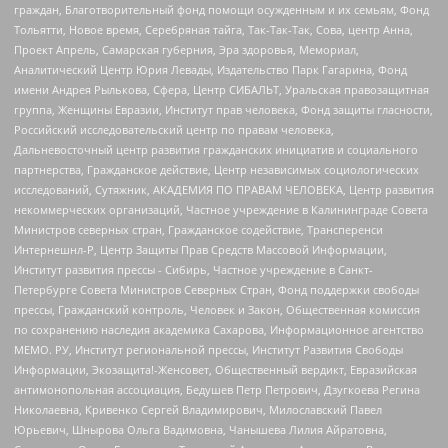
граждан, Благотворительный фонд помощи осужденным и их семьям, Фонд
Тольятти, Новое время, Серебряная тайга, Так-Так-Так, Сова, центр Анна,
Проект Апрель, Самарская губерния, Эра здоровья, Мемориал,
Аналитический Центр Юрия Левады, Издательство Парк Гагарина, Фонд
имени Андрея Рылькова, Сфера, Центр СИБАЛЬТ, Уральская правозащитная
группа, Женщины Евразии, Институт прав человека, Фонд защиты гласности,
Российский исследовательский центр по правам человека,
Дальневосточный центр развития гражданских инициатив и социального
партнерства, Гражданское действие, Центр независимых социологических
исследований, Сутяжник, АКАДЕМИЯ ПО ПРАВАМ ЧЕЛОВЕКА, Центр развития
некоммерческих организаций, Частное учреждение в Калининграде Совета
Министров северных стран, Гражданское содействие, Трансперенси
Интернешнл-Р, Центр Защиты Прав Средств Массовой Информации,
Институт развития прессы - Сибирь, Частное учреждение в Санкт-
Петербурге Совета Министров Северных Стран, Фонд поддержки свободы
прессы, Гражданский контроль, Человек и Закон, Общественная комиссия
по сохранению наследия академика Сахарова, Информационное агентство
МЕМО. РУ, Институт региональной прессы, Институт Развития Свободы
Информации, Экозащита!-Женсовет, Общественный вердикт, Евразийская
антимонопольная ассоциация, Бедушев Петр Петрович, Дзугкоева Регина
Николаевна, Кривенко Сергей Владимирович, Милославский Павел
Юрьевич, Шнырова Ольга Вадимовна, Чанышева Лилия Айратовна,