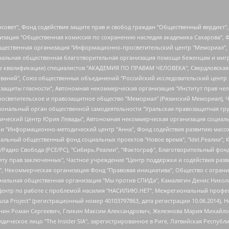
мная некоммерческая организация "Центр по работе с проблемой насилия "НАСИЛИЮ.НЕТ", Межрегиональный профессиональный союз работников здравоохранения "Альянс врачей", Юридическое лицо, зарегистрированное в Латвийской Республике, SIA "Medusa Project" (регистрационный номер 40103797863, дата регистрации 10.06.2014), Некоммерческая организация "Фонд по борьбе с коррупцией", Автономная некоммерческая организация "Институт права и публичной политики", Баданин Роман Сергеевич, Гликин Максим Александрович, Железнова Мария Михайловна, Лукьянова Юлия Сергеевна, Маетная Елизавета Витальевна, Маняхин Петр Борисович, Чуракова Ольга Владимировна, Ярош Юлия Петровна, Юридическое лицо "The Insider SIA", зарегистрированное в Риге, Латвийская Республика (дата регистрации 26.06.2015), являющееся администратором доменного имени интернет-издания "The Insider SIA", https://theins.ru, Постернак Алексей Евгеньевич, Рубин Михаил Аркадьевич, Анин Роман Александрович, Юридическое лицо Istories fonds, зарегистрированное в Латвийской Республике (регистрационный номер 50008295751, дата регистрации 24.02.2020), Великовский Дмитрий Александрович, Долинина Ирина Николаевна, Мароховская Алеся Алексеевна, Шлейнов Роман Юрьевич, Шмагун Олеся Валентиновна, Общество с ограниченной ответственностью "Альтаир 2021", Общество с ограниченной ответственностью "Вега 2021", Общество с ограниченной ответственностью "Главный редактор 2021", Общество с ограниченной ответственностью "Ромашки монолит", Важенков Артем Валерьевич, Ивановская областная общественная организация "Центр гендерных исследований", Гурман Юрий Альбертович, Медиапроект "ОВД-Инфо", Егоров Владимир Владимирович, Жилинский Владимир Александрович, Общество с ограниченной ответственностью "ЗП", Иванова София Юрьевна, Карезина Инна Павловна, Кильтау Екатерина Викторовна, Петров Алексей Викторович, Пискунов Сергей Евгеньевич, Смирнов Сергей Сергеевич, Тихонов Михаил Сергеевич, Общество с ограниченной ответственностью "ЖУРНАЛИСТ-ИНОСТРАННЫЙ АГЕНТ", Арапова Галина Юрьевна, Вольтская Татьяна Анатольевна, Американская компания "Mason G.E.S. Anonymous Foundation" (США), являющаяся владельцем интернет-издания https://mnews.world/, Компания "Stichting Bellingcat", зарегистрированная в Нидерландах (дата регистрации 11.07.2018), Захаров Андрей Вячеславович, Клепиковская Екатерина Дмитриевна, Общество с ограниченной ответственностью "МЕМО", Перл Роман Александрович, Симонов Евгений Алексеевич, Соловьева Елена Анатольевна, Сотников Даниил Владимирович, Сурначева Елизавета Дмитриевна, Автономная некоммерческая организация по защите прав человека и информированию населения "Якутия – Наше Мнение", Общество с ограниченной ответственностью "Москоу диджитал медиа", с 26.01.2023 Общество с ограниченной ответственностью "Чайка Белые сады", Ветошкина Валерия Валерьевна, Заговора Максим Александрович, Межрегиональное общественное движение "Российская ЛГБТ - сеть", Оленичев Максим Владимирович, Павлов Иван Юрьевич, Скворцова Елена Сергеевна, Общество с ограниченной ответственностью "Как бы инагент", Кочетков Игорь Викторович, Общество с ограниченной ответственностью "Честные выборы", Еланчик Олег Александрович, Общество с ограниченной ответственностью "Нобелевский призыв", Гималова Регина Эмилевна, Григорьев Андрей Валерьевич, Григорьева Алина Александровна, Ассоциация по содействию защите прав призывников, альтернативнослужащих и военнослужащих "Правозащитная группа "Гражданин.Армия.Право", Хисамова Регина Фаритовна, Автономная некоммерческая организация по реализации социально-правовых программ "Лилит", Дальн