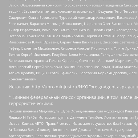
Закон, Общественная комиссия по сохранению наследия академика Сахаров
вердикт, Евразийская антимонопольная ассоциация, Бедушев Петр Петрови
Сидорович Ольга Борисовна, Туровский Александр Алексеевич, Васильева А
Евгеньевич, Барахоев Магомед Бекханович, Шарипков Олег Викторович, М
Тимур Рифгатович, Романова Ольга Евгеньевна, Щаров Сергей Алексадрови
Петровна, Кочеткова Татьяна Владимировна, Чуркина Наталья Валерьевна, 
Илларионова Юлия Юрьевна, Саранг Анна Васильевна, Захарова Светлана 
Гефтер Валентин Михайлович, Симонов Алексей Кириллович, Флиге Ирина 
Беляев Сергей Иванович, Голубева Елена Николаевна, Ганнушкина Светлана
Вячеславович, Арапова Галина Юрьевна, Свечников Анатолий Мариевич, П
Лукашевский Сергей Маркович, Бахмин Вячеслав Иванович, Шабад Анатоли
Александрович, Вицин Сергей Ефимович, Золотухин Борис Андреевич, Леви
Константинович
Источник:
http://unro.minjust.ru/NKOForeignAgent.aspx
данн
* Единый федеральный список организаций, в том числе и
террористическими:
Высший военный Маджлисуль Шура Объединенных сил моджахедов Кавказа, Ко
Лашкар-И-Тайба, Исламская группа, Движение Талибан, Исламская партия Т
Имарат Кавказ, АБТО, Правый сектор, Исламское государство, Джабха аль-
Ат-Тавхида Валь-Джихад, Чистопольский Джамаат, Рохнамо ба суи давлати и
Артподготовка, Религиозная группа “Джамаат “Красный пахарь”, Колумбайн