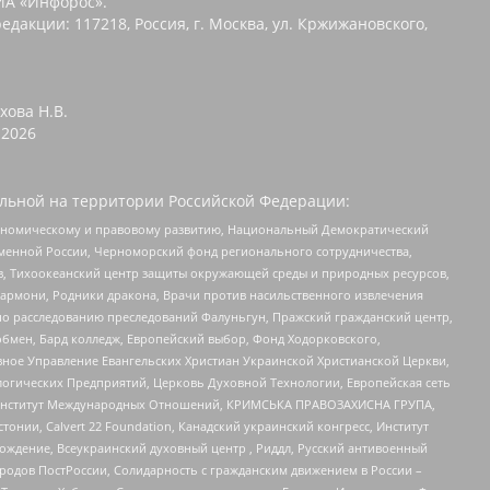
ИА «Инфорос».
едакции: 117218, Россия, г. Москва, ул. Кржижановского,
хова Н.В.
2026
льной на территории Российской Федерации:
кономическому и правовому развитию, Национальный Демократический
менной России, Черноморский фонд регионального сотрудничества,
, Тихоокеанский центр защиты окружающей среды и природных ресурсов,
 Хармони, Родники дракона, Врачи против насильственного извлечения
по расследованию преследований Фалуньгун, Пражский гражданский центр,
бмен, Бард колледж, Европейский выбор, Фонд Ходорковского,
ное Управление Евангельских Христиан Украинской Христианской Церкви,
огических Предприятий, Церковь Духовной Технологии, Европейская сеть
ий Институт Международных Отношений, КРИМСЬКА ПРАВОЗАХИСНА ГРУПА,
стонии, Calvert 22 Foundation, Канадский украинский конгресс, Институт
ждение, Всеукраинский духовный центр , Риддл, Русский антивоенный
ародов ПостРоссии, Солидарность с гражданским движением в России –