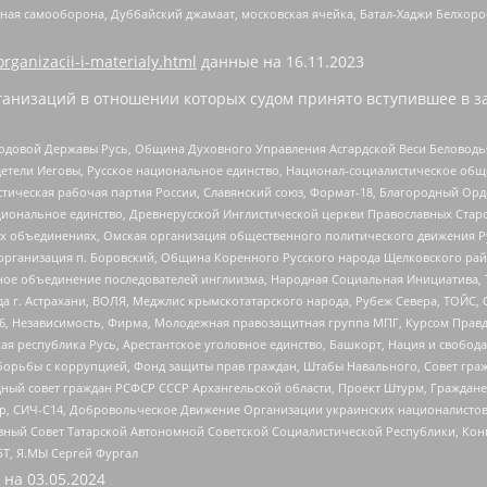
ная самооборона, Дуббайский джамаат, московская ячейка, Батал-Хаджи Белхор
organizacii-i-materialy.html
данные на
16.11.2023
анизаций в отношении которых судом принято вступившее в з
 Родовой Державы Русь, Община Духовного Управления Асгардской Веси Беловод
детели Иеговы, Русское национальное единство, Национал-социалистическое об
истическая рабочая партия России, Славянский союз, Формат-18, Благородный Ор
ациональное единство, Древнерусской Инглистической церкви Православных Ста
ных объединениях, Омская организация общественного политического движения Р
рганизация п. Боровский, Община Коренного Русского народа Щелковского район
гиозное объединение последователей инглиизма, Народная Социальная Инициатива,
 г. Астрахани, ВОЛЯ, Меджлис крымскотатарского народа, Рубеж Севера, ТОЙС, 
6, Независимость, Фирма, Молодежная правозащитная группа МПГ, Курсом Правд
ая республика Русь, Арестантское уголовное единство, Башкорт, Нация и свобода,
орьбы с коррупцией, Фонд защиты прав граждан, Штабы Навального, Совет гражд
ный совет граждан РСФСР СССР Архангельской области, Проект Штурм, Граждане 
tsApp, СИЧ-С14, Добровольческое Движение Организации украинских националисто
ный Совет Татарской Автономной Советской Социалистической Республики, Кон
БТ, Я.МЫ Сергей Фургал
 на
03.05.2024