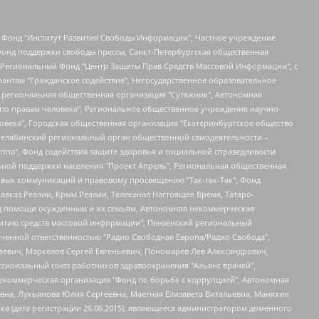
евосточное общественное движение "Маяк", Санкт-Петербургская ЛГБТ-инициативная группа "Выход", Инициативная группа ЛГБТ+ "Реверс", Алексеев Андрей Викторович, Бекбулатова Таисия Львовна, Беляев Иван Михайлович, Владыкина Елена Сергеевна, Гельман Марат Александрович, Никульшина Вероника Юрьевна, Толоконникова Надежда Андреевна, Шендерович Виктор Анатольевич, Общество с ограниченной ответственностью "Данное сообщение", Общество с ограниченной ответственностью Издательский дом "Новая глава", Айнбиндер Александра Александровна, Московский комьюнити-центр для ЛГБТ+инициатив, Благотворительный фонд развития филантропии, Deutsche Welle (Германия, Kurt-Schumacher-Strasse 3, 53113 Bonn), Борзунова Мария Михайловна, Воробьев Виктор Викторович, Голубева Анна Львовна, Константинова Алла Михайловна, Малкова Ирина Владимировна, Мурадов Мурад Абдулгалимович, Осетинская Елизавета Николаевна, Понасенков Евгений Николаевич, Ганапольский Матвей Юрьевич, Киселев Евгений Алексеевич, Борухович Ирина Григорьевна, Дремин Иван Тимофеевич, Дубровский Дмитрий Викторович, Красноярская региональная общественная организация поддержки и развития альтернативных образовательных технологий и межкультурных коммуникаций "ИНТЕРРА", Маяковская Екатерина Алексеевна, Фейгин Марк Захарович, Филимонов Андрей Викторович, Дзугкоева Регина Николаевна, Доброхотов Роман Александрович, Дудь Юрий Александрович, Елкин Сергей Владимирович, Кругликов Кирилл Игоревич, Сабунаева Мария Леонидовна, Семенов Алексей Владимирович, Шаинян Карен Багратович, Шульман Екатерина Михайловна, Асафьев Артур Валерьевич, Вахштайн Виктор Семенович, Венедиктов Алексей Алексеевич, Лушникова Екатерина Евгеньевна, Волков Леонид Михайлович, Невзоров Александр Глебович, Пархоменко Сергей Борисович, Сироткин Ярослав Николаевич, Кара-Мурза Владимир Владимирович, Баранова Наталья Владимировна, Гозман Леонид Яковлевич, Кагарлицкий Борис Юльевич, Климарев Михаил Валерьевич, Милов Владимир Станиславович, Автономная некоммерческая организация Краснодарский центр современного искусства "Типография", Моргенштерн Алишер Тагирович, Соболь Любовь Эдуардовна, Общество с ограниченной ответственностью "ЛИЗА НОРМ", Каспаров Гарри Кимович, Ходорковский Михаил Борисович, Общество с ограниченной ответственностью "Апрельские тезисы", Данилович Ирина Брониславовна, Кашин Олег Владимирович, Петров Николай Владимирович, Пивоваров Алексей Владимирович, Соколов Михаил Владимирович, Цветкова Юлия Владимировна, Чичваркин Евгений Александрович, Комитет против пыток/Команда против пыток, Общество с ограниченной ответственностью "Первый научный", Общество с ограниченной ответственностью "Вертолет и ко", Белоцерковская Вероника Борисовна, Кац Максим Евгеньевич, Лазарева Татьяна Юрьевна, Шаведдинов Руслан Табризович, Яшин Илья Валерьевич, Общество с ограниченной ответственностью "Иноагент ААВ", Алешковский Дмитрий Петрович, Альбац Евгения Марковна, Быков Дмитрий Львович, Галямина Юлия Евгеньевна, Лойко Сергей Леонидович, Мартынов Кирилл Константинович, Медведев Сергей Александрович, Крашенинников Федор Геннадиевич, Гордеева Катерина Вл