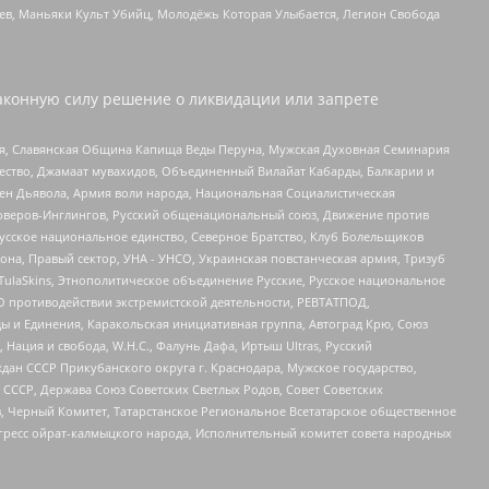
оев, Маньяки Культ Убийц, Молодёжь Которая Улыбается, Легион Свобода
аконную силу решение о ликвидации или запрете
ья, Славянская Община Капища Веды Перуна, Мужская Духовная Семинария
щество, Джамаат мувахидов, Объединенный Вилайат Кабарды, Балкарии и
ден Дьявола, Армия воли народа, Национальная Социалистическая
роверов-Инглингов, Русский общенациональный союз, Движение против
усское национальное единство, Северное Братство, Клуб Болельщиков
а, Правый сектор, УНА - УНСО, Украинская повстанческая армия, Тризуб
 TulaSkins, Этнополитическое объединение Русские, Русское национальное
О противодействии экстремистской деятельности, РЕВТАТПОД,
ы и Единения, Каракольская инициативная группа, Автоград Крю, Союз
 Нация и свобода, W.H.С., Фалунь Дафа, Иртыш Ultras, Русский
ан СССР Прикубанского округа г. Краснодара, Мужское государство,
СССР, Держава Союз Советских Светлых Родов, Совет Советских
в, Черный Комитет, Татарстанское Региональное Всетатарское общественное
гресс ойрат-калмыцкого народа, Исполнительный комитет совета народных