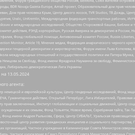
правления, Форум гражданского общества Россия, Беллона, Союз жителей острово
роды, BDR Novaja Gazeta-Europe, Алтай проект, Образовательный дом прав челов
еван, Дом прав человека Крым, Центр дикого лосося, TVR Studios, ТВ Дождь, Це
урятия, Uralic, UnKremlin, Международная федерация транспортных рабочих, Ист
ейских и международных исследований, Общество Сторожевой башни, Библии и тр
омитет действия, РЭНД корпорейшн, Русская Америка за демократию в России, Н
фалия, Фонд глобальной помощи, Антивоенный комитет России, Russie-Libertes, L
lection Monitor, Article 19, Мнение медиа, Федерация анархического черного кр
и гендерной демократии и миротворчества, Форум имени Льва Копелева, American C
г, Школа международных отношений и государственной политики им Питера Мунка
 Немцова за Свободу, Фонд имени Фридриха Науманна за свободу, Феминистско
медиа, Либерально-демократическая Лига Украины
 на
13.05.2024
ого агента:
р немецкой и европейской культуры, Центр гендерных исследований, Фонд защи
ЧА, Гуманитарное действие, Открытый Петербург, Лига Избирателей, Правовая 
иту прав заключенных, Институт глобализации и социальных движений, Центр 
ужденным и их семьям, Фонд Тольятти, Новое время, Серебряная тайга, Так-Так-
, Фонд имени Андрея Рылькова, Сфера, Центр СИБАЛЬТ, Уральская правозащитна
невосточный центр развития гражданских инициатив и социального партнерства, 
 организаций, Частное учреждение в Калининграде Совета Министров северных 
бирь, Частное учреждение в Санкт-Петербурге Совета Министров Северных Стра