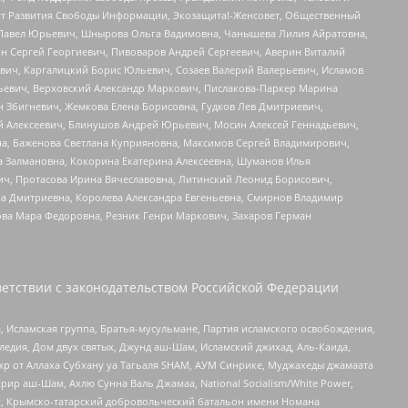
тут Развития Свободы Информации, Экозащита!-Женсовет, Общественный
й Павел Юрьевич, Шнырова Ольга Вадимовна, Чанышева Лилия Айратовна,
ин Сергей Георгиевич, Пивоваров Андрей Сергеевич, Аверин Виталий
вич, Каргалицкий Борис Юльевич, Созаев Валерий Валерьевич, Исламов
льевич, Верховский Александр Маркович, Пислакова-Паркер Марина
н Збигневич, Жемкова Елена Борисовна, Гудков Лев Дмитриевич,
й Алексеевич, Блинушов Андрей Юрьевич, Мосин Алексей Геннадьевич,
а, Баженова Светлана Куприяновна, Максимов Сергей Владимирович,
а Залмановна, Кокорина Екатерина Алексеевна, Шуманов Илья
ч, Протасова Ирина Вячеславовна, Литинский Леонид Борисович,
а Дмитриевна, Королева Александра Евгеньевна, Смирнов Владимир
ова Мара Федоровна, Резник Генри Маркович, Захаров Герман
етствии с законодательством Российской Федерации
 Исламская группа, Братья-мусульмане, Партия исламского освобождения,
едия, Дом двух святых, Джунд аш-Шам, Исламский джихад, Аль-Каида,
жр от Аллаха Субхану уа Тагьаля SHAM, АУМ Синрике, Муджахеды джамаата
рир аш-Шам, Ахлю Сунна Валь Джамаа, National Socialism/White Power,
рг, Крымско-татарский добровольческий батальон имени Номана