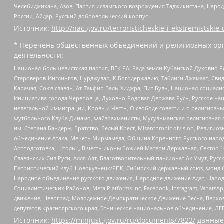
Челебиджихана, Азов, Партия исламского возрождения Таджикистана, Народ
России, Айдар, Русский добровольческий корпус
Источник:
http://nac.gov.ru/terroristicheskie-i-ekstremistskie-
* Перечень общественных объединений и религиозных орг
деятельности:
Национал-большевистская партия, ВЕК РА, Рада земли Кубанской Духовно
Староверов-Инглингов, Нурджулар, К Богодержавию, Таблиги Джамаат, Сви
Карачая, Союз славян, Ат-Такфир Валь-Хиджра, Пит Буль, Национал-социал
Инициатива города Череповца, Духовно-Родовая Держава Русь, Русское н
нелегальной иммиграции, Кровь и Честь, О свободе совести и о религиоз
Футбольного Клуба Динамо, Файзрахманисты, Мусульманская религиозная о
им. Степана Бандеры, Братство, Белый Крест, Misanthropic division, Рели
объединение Атака, Мечеть Мирмамеда, Община Коренного Русского народа
Артподготовка, Штольц, В честь иконы Божией Матери Державная, Сектор 1
Славянских Сил Руси, Алля-Аят, Благотворительный пансионат Ак Умут, Русск
Патриотический клуб-Новокузнецк/РПК, Сибирский державный союз, Фонд б
Народное объединение русского движения, Народное движение Адат, Народ
Социалистических Районов, Meta Platforms Inc, Facebook, Instagram, Wha
движение, Невоград, Молодежное Демократическое Движение Весна, Верхов
депутатов Красноярского края, Этническое национальное объединение, ЛГ
Источник:
https://minjust.gov.ru/ru/documents/7822/
данные