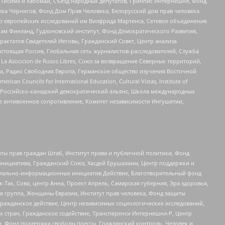
в Тисима и Хабомаи, Съезд народных депутатов, Гринпис Интернешнл, Фонд
ека Чернигов, Фонд Дом Прав Человека, Белорусский дом прав человека
нтр европейских исследований им Вилфрида Мартенса, Сетевое объединение
Чам Финланд, Гудзоновский институт, Фонд Демократического Развития,
актатов Свидетелей Иеговы, Гражданский Совет, Центр анализа
астоящая Россия, Глобальная сеть журналистов-расследователей, Служба
a Asocicion de Rusos Libres, Союз за возвращение Северных территорий,
еста, Радио Свободная Европа, Германское общество изучения Восточной
ouncils for International Education, Cultural Vistas, Institute of
, Российско-канадский демократический альянс, Школа международных
е антивоенное сопротивление, Комитет независимости Ингушетии,
ты прав граждан Штаб, Институт права и публичной политики, Фонд
инициатива, Гражданский Союз, Хасдей Ерушалаим, Центр поддержки и
социально-информационных инициатив Действие, Благотворительный фонд
Так, Сова, центр Анна, Проект Апрель, Самарская губерния, Эра здоровья,
я группа, Женщины Евразии, Институт прав человека, Фонд защиты
Гражданское действие, Центр независимых социологических исследований,
стран, Гражданское содействие, Трансперенси Интернешнл-Р, Центр
н, Фонд поддержки свободы прессы, Гражданский контроль, Человек и