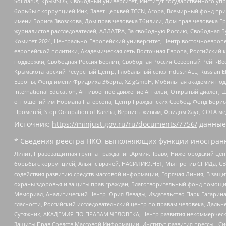
Solidarus, КрымSOS, Свободный университет, Институт государственного у
борьбы с коррупцией Инк, Завет церквей TCCN, Агора, Всемирный фонд при
имени Бориса Звозскова, Дом прав человека Тбилиси, Дом прав человека Ер
журналистов расследователей, АЛЛАТРА, За свободную Россию, Свободная Б
Комитет-2024, Центрально-Европейский университет, Центр восточноевроп
европейской политики, Академическая сеть Восточная Европа, Российский к
поддержки, Свободная Россия Берлин, Свободная Россия Северный Рейн-Вест
Крымскотатарский Ресурсный Центр, Глобальный союз IndustriALL, Russian E
Европы, Фонд имени Фридриха Эберта, XZ gGmbH, Мобильная академия поддержк
International Education, Антивоенное движение Антальи, Открытый диало
отношений им Нормана Патерсона, Центр Гражданских Свобод, Фонд Бориса
Прометей, Stop Occupation of Karelia, Вернись живым, Фридом Хаус, СОТА 
Источник:
https://minjust.gov.ru/ru/documents/7756/
данные
* Сведения реестра НКО, выполняющих функции иностранн
Лилит, Правозащитная группа Гражданин.Армия.Право, Нижегородский цент
борьбы с коррупцией, Альянс врачей, НАСИЛИЮ.НЕТ, Мы против СПИДа, СВЕ
содействия развитию средств массовой информации, Горячая Линия, В защ
охраны здоровья и защиты прав граждан, Благотворительный фонд помощи ос
Мемориал, Аналитический Центр Юрия Левады, Издательство Парк Гагарина
гласности, Российский исследовательский центр по правам человека, Даль
Сутяжник, АКАДЕМИЯ ПО ПРАВАМ ЧЕЛОВЕКА, Центр развития некоммерческих
Защиты Прав Средств Массовой Информации, Институт развития прессы - Си