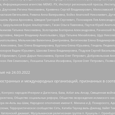
а, Информационное агентство МЕМО. РУ, Институт региональной прессы, Инсти
ч, Дзугкоева Регина Николаевна, Кривенко Сергей Владимирович, Милославски
настасия Евгеньевна, Ривина Анна Валерьевна, Бойко Анатолий Николаевич, Дуг
ошель Ирина Ароновна, Шведов Григорий Сергеевич, Пономарев Лев Александро
ч, Цирульников Борис Альбертович, Гасан Ольга Павловна, Паутов Юрий Анато
Акимова Татьяна Николаевна, Золотарева Екатерина Александровна, Рачинский Я
Сергеевна, Аверин Владимир Анатольевич, Щур Татьяна Михайловна, Щур Никола
Анатольевна, Мельникова Валентина Дмитриевна, Вититинова Елена Владимировн
 Алексеевна, Закс Елена Владимировна, Буртина Елена Юрьевна, Гендель Людмил
рохоров Вадим Юрьевич, Шахова Елена Владимировна, Подузов Сергей Васильеви
й Ефимович, Сухих Дарья Николаевна, Орлов Олег Петрович, Добровольская Анн
нсон Лев Семенович, Локшина Татьяна Иосифовна, Орлов Олег Петрович, Поляк
ые на
24.03.2022
ностранных и международных организаций, признанных в соотв
нгресс народов Ичкерии и Дагестана, База, Асбат аль-Ансар, Священная война,
уркестана, Общество социальных реформ, Общество возрождения исламского насл
Нусра ли-Ахль аш-Шам, Народное ополчение имени К. Минина и Д. Пожарского, Ад
сломи, Террористическое сообщество Сеть, Катиба Таухид валь-Джихад, Хайят Тах
, Хатлонский джамаат, Мусульманская религиозная группа п. Кушкуль г. Оренбу