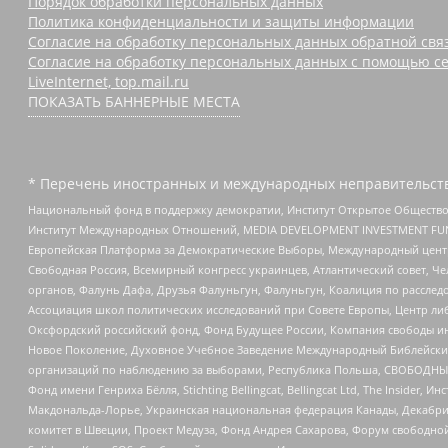
Порядок обработки персональных данных
Политика конфиденциальности и защиты информации
Согласие на обработку персональных данных обратной свя
Согласие на обработку персональных данных с помощью се
LiveInternet, top.mail.ru
ПОКАЗАТЬ БАННЕРНЫЕ МЕСТА
* Перечень иностранных и международных неправительств
Национальный фонд в поддержку демократии, Институт Открытое Общество
Институт Международных Отношений, MEDIA DEVELOPMENT INVESTMENT FUND,
Европейская Платформа за Демократические Выборы, Международный цент
Свободная Россия, Всемирный конгресс украинцев, Атлантический совет, Ч
органов, Фалунь Дафа, Друзья Фалуньгун, Фалуньгун, Коалиция по рассле
Ассоциация школ политических исследований при Совете Европы, Центр ли
Оксфордский российский фонд, Фонд Будущее России, Компания свободы ин
Новое Поколение, Духовное Учебное Заведение Международный Библейский
организаций по наблюдению за выборами, Республика Польша, СВОБОДНЫЙ
Фонд имени Генриха Бёлля, Stichting Bellingcat, Bellingcat Ltd, The Inside
Макдональда-Лорье, Украинская национальная федерация Канады, Декабрис
комитет в Швеции, Проект Медуза, Фонд Андрея Сахарова, Форум свободной 