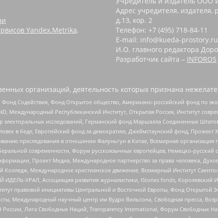
Учредитель и издатель ООО 
Адрес учредителя, издателя, р
зи
д.13, кор. 2
рвисов Yandex.Metrika,
Телефон: +7 (495) 718-84-11
E-mail: info@kueda-prostory.ru
И.О. главного редактора Доро
Разработчик сайта –
INFOROS
енных организаций, деятельность которых признана нежелате
 Фонд Содействия, Фонд Открытое общество, Американо-российский фонд по э
 Международный Республиканский Институт, Открытая Россия, Институт совре
р электоральных исследований, Германский фонд Маршалла Соединенных Штатов
еловек в беде, Европейский фонд за демократию, Джеймстаунский фонд, Прожект
дованию преследования в отношении Фалуньгун в Китае, Всемирная организация 
беральной современности, Форум русскоязычных европейцев, Немецко-русский о
формации, Проект Медиа, Международное партнерство за права человека, Духов
 Колледж, Международное христианское движение, Всемирный Институт Саентол
 ИДЕЛЬ-УРАЛ, Ассоциация развития журналистики, IStories fonds, Королевск
r, Институт правовой инициативы Центральной и Восточной Европы, Фонд Открытой Э
ты, Международный научный центр им Вудро Вильсона, Свободная пресса, Возро
России, Лига Свободных Наций, Transparеncy International, Форум Свободных Н