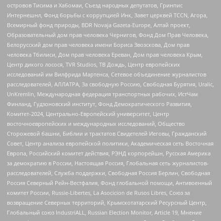
островов Тисима и Хабомаи, Съезд народных депутатов, Гринпис
Интернешнл, Фонд борьбы с коррупцией Инк, Завет церквей TCCN, Агора,
Всемирный фонд природы, BDR Novaja Gazeta-Europe, Алтай проект,
Образовательный дом прав человека Чернигов, Фонд Дом Прав Человека,
Белорусский дом прав человека имени Бориса Звозскова, Дом прав
человека Тбилиси, Дом прав человека Ереван, Дом прав человека Крым,
Центр дикого лосося, TVR Studios, ТВ Дождь, Центр европейских
исследований им Вилфрида Мартенса, Сетевое объединение журналистов
расследователей, АЛЛАТРА, За свободную Россию, Свободная Бурятия, Uralic,
UnKremlin, Международная федерация транспортных рабочих, ИстЧам
Финланд, Гудзоновский институт, Фонд Демократического Развития,
Комитет-2024, Центрально-Европейский университет, Центр
восточноевропейских и международных исследований, Общество
Сторожевой башни, Библии и трактатов Свидетелей Иеговы, Гражданский
Совет, Центр анализа европейской политики, Академическая сеть Восточная
Европа, Российский комитет действия, РЭНД корпорейшн, Русская Америка
за демократию в России, Настоящая Россия, Глобальная сеть журналистов-
расследователей, Служба поддержки, Свободная Россия Берлин, Свободная
Россия Северный Рейн-Вестфалия, Фонд глобальной помощи, Антивоенный
комитет России, Russie-Libertes, La Asocicion de Rusos Libres, Союз за
возвращение Северных территорий, Крымскотатарский Ресурсный Центр,
Глобальный союз IndustriALL, Russian Election Monitor, Article 19, Мнение