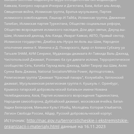
Кавказа, Конгресс народов Ичкерии и Дагестана, База, Асбат аль-Ансар,
Священная война, Исламская группа, Братья-мусульмане, Партия
исламского освобождения, Лашкар-И-Тайба, Исламская группа, Движение
Талибан, Исламская партия Туркестана, Общество социальных реформ,
Общество возрождения исламского наследия, Дом двух святых, Джунд аш-
Шам, Исламский джихад, Аль-Каида, Имарат Кавказ, АБТО, Правый сектор,
Исламское государство, Джабха аль-Нусра ли-Ахль аш-Шам, Народное
ополчение имени К. Минина и Д. Пожарского, Аджр от Аллаха Субхану уа
Тагьаля SHAM, АУМ Синрике, Муджахеды джамаата Ат-Тавхида Валь-Джихад,
Чистопольский Джамаат, Рохнамо ба суи давлати исломи, Террористическое
сообщество Сеть, Катиба Таухид валь-Джихад, Хайят Тахрир аш-Шам, Ахлю
Сунна Валь Джамаа, National Socialism/White Power, Артподготовка,
Религиозная группа “Джамаат “Красный пахарь”, Колумбайн, Хатлонский
джамаат, Мусульманская религиозная группа п. Кушкуль г. Оренбург,
Крымско-татарский добровольческий батальон имени Номана
Челебиджихана, Азов, Партия исламского возрождения Таджикистана,
Народная самооборона, Дуббайский джамаат, московская ячейка, Батал-
Хаджи Белхороев, Маньяки Культ Убийц, Молодёжь Которая Улыбается,
Легион Свобода России, Айдар, Русский добровольческий корпус
Источник:
http://nac.gov.ru/terroristicheskie-i-ekstremistskie-
organizacii-i-materialy.html
данные на
16.11.2023