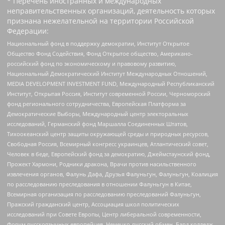
* Перечень иностранных и международных
неправительственных организаций, деятельность которых
признана нежелательной на территории Российской
Федерации:
Национальный фонд в поддержку демократии, Институт Открытое
Общество Фонд Содействия, Фонд Открытое общество, Американо-
российский фонд по экономическому и правовому развитию,
Национальный Демократический Институт Международных Отношений,
MEDIA DEVELOPMENT INVESTMENT FUND, Международный Республиканский
Институт, Открытая Россия, Институт современной России, Черноморский
фонд регионального сотрудничества, Европейская Платформа за
Демократические Выборы, Международный центр электоральных
исследований, Германский фонд Маршалла Соединенных Штатов,
Тихоокеанский центр защиты окружающей среды и природных ресурсов,
Свободная Россия, Всемирный конгресс украинцев, Атлантический совет,
Человек в беде, Европейский фонд за демократию, Джеймстаунский фонд,
Прожект Хармони, Родники дракона, Врачи против насильственного
извлечения органов, Фалунь Дафа, Друзья Фалуньгун, Фалуньгун, Коалиция
по расследованию преследования в отношении Фалуньгун в Китае,
Всемирная организация по расследованию преследований Фалуньгун,
Пражский гражданский центр, Ассоциация школ политических
исследований при Совете Европы, Центр либеральной современности,
Форум русскоязычных европейцев, Немецко-русский обмен, Бард колледж,