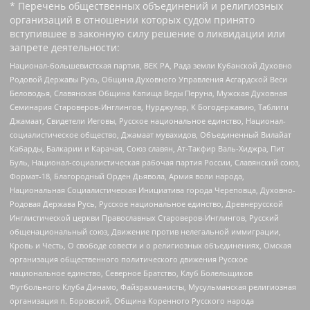
* Перечень общественных объединений и религиозных
организаций в отношении которых судом принято
вступившее в законную силу решение о ликвидации или
запрете деятельности:
Национал-большевистская партия, ВЕК РА, Рада земли Кубанской Духовно
Родовой Державы Русь, Община Духовного Управления Асгардской Веси
Беловодья, Славянская Община Капища Веды Перуна, Мужская Духовная
Семинария Староверов-Инглингов, Нурджулар, К Богодержавию, Таблиги
Джамаат, Свидетели Иеговы, Русское национальное единство, Национал-
социалистическое общество, Джамаат мувахидов, Объединенный Вилайат
Кабарды, Балкарии и Карачая, Союз славян, Ат-Такфир Валь-Хиджра, Пит
Буль, Национал-социалистическая рабочая партия России, Славянский союз,
Формат-18, Благородный Орден Дьявола, Армия воли народа,
Национальная Социалистическая Инициатива города Череповца, Духовно-
Родовая Держава Русь, Русское национальное единство, Древнерусской
Инглистической церкви Православных Староверов-Инглингов, Русский
общенациональный союз, Движение против нелегальной иммиграции,
Кровь и Честь, О свободе совести и о религиозных объединениях, Омская
организация общественного политического движения Русское
национальное единство, Северное Братство, Клуб Болельщиков
Футбольного Клуба Динамо, Файзрахманисты, Мусульманская религиозная
организация п. Боровский, Община Коренного Русского народа