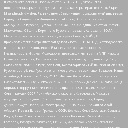
Щелковского района, Правый сектор, УНА - УНСО, Украинская
повстанческая армия, Тризуб им. Степана Бандеры, Братство, Белый Крест,
Misanthropic division, Религиозное объединение последователей инглиизма,
Народная Социальная Инициатива, TulaSkins, Этнополитическое
объединение Русские, Русское национальное объединение Атака, Мечеть
Мирмамеда, Община Коренного Русского народа г. Астрахани, ВОЛЯ,
Меджлис крымскотатарского народа, Рубеж Севера, ТОЙС, О
противодействии экстремистской деятельности, РЕВТАТПОД, Артподготовка,
Штольц, В честь иконы Божией Матери Державная, Сектор 16,
Независимость, Фирма, Молодежная правозащитная группа МПГ, Курсом
Правды и Единения, Каракольская инициативная группа, Автоград Крю,
Союз Славянских Сил Руси, Алля-Аят, Благотворительный пансионат Ак Умут,
Русская республика Русь, Арестантское уголовное единство, Башкорт, Нация
и свобода, Нация и свобода, W.H.С., Фалунь Дафа, Иртыш Ultras, Русский
Патриотический клуб-Новокузнецк/РПК, Сибирский державный союз, Фонд
борьбы с коррупцией, Фонд защиты прав граждан, Штабы Навального,
Совет граждан СССР Прикубанского округа г. Краснодара, Мужское
государство, Народное объединение русского движения, Народное
движение Адат, Народный совет граждан РСФСР СССР Архангельской
области, Проект Штурм, Граждане СССР, Держава Союз Советских Светлых
Родов, Совет Советских Социалистических Районов, Meta Platforms Inc,
Facebook, Instagram, WhatsApp, СИЧ-С14, Добровольческое Движение
Организации украинских националистов, Черный Комитет, Татарстанское