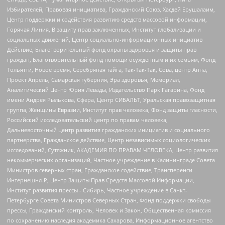
Избирателей, Правовая инициатива, Гражданский Союз, Хасдей Ерушалаим,
Центр поддержки и содействия развитию средств массовой информации,
Горячая Линия, В защиту прав заключенных, Институт глобализации и
социальных движений, Центр социально-информационных инициатив
Действие, Благотворительный фонд охраны здоровья и защиты прав
граждан, Благотворительный фонд помощи осужденным и их семьям, Фонд
Тольятти, Новое время, Серебряная тайга, Так-Так-Так, Сова, центр Анна,
Проект Апрель, Самарская губерния, Эра здоровья, Мемориал,
Аналитический Центр Юрия Левады, Издательство Парк Гагарина, Фонд
имени Андрея Рылькова, Сфера, Центр СИБАЛЬТ, Уральская правозащитная
группа, Женщины Евразии, Институт прав человека, Фонд защиты гласности,
Российский исследовательский центр по правам человека,
Дальневосточный центр развития гражданских инициатив и социального
партнерства, Гражданское действие, Центр независимых социологических
исследований, Сутяжник, АКАДЕМИЯ ПО ПРАВАМ ЧЕЛОВЕКА, Центр развития
некоммерческих организаций, Частное учреждение в Калининграде Совета
Министров северных стран, Гражданское содействие, Трансперенси
Интернешнл-Р, Центр Защиты Прав Средств Массовой Информации,
Институт развития прессы - Сибирь, Частное учреждение в Санкт-
Петербурге Совета Министров Северных Стран, Фонд поддержки свободы
прессы, Гражданский контроль, Человек и Закон, Общественная комиссия
по сохранению наследия академика Сахарова, Информационное агентство