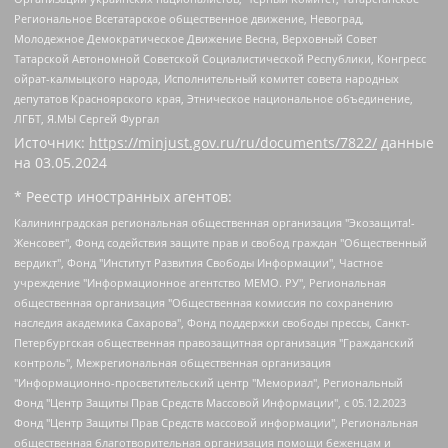
Региональное Всетатарское общественное движение, Невоград,
Молодежное Демократическое Движение Весна, Верховный Совет
Татарской Автономной Советской Социалистической Республики, Конгресс
ойрат-калмыцкого народа, Исполнительный комитет совета народных
депутатов Красноярского края, Этническое национальное объединение,
ЛГБТ, Я.МЫ Сергей Фургал
Источник:
https://minjust.gov.ru/ru/documents/7822/
данные
на
03.05.2024
* Реестр иностранных агентов:
Калининградская региональная общественная организация "Экозащита!-Женсовет", Фонд содействия защите прав и свобод граждан "Общественный вердикт", Фонд "Институт Развития Свободы Информации", Частное учреждение "Информационное агентство МЕМО. РУ", Региональная общественная организация "Общественная комиссия по сохранению наследия академика Сахарова", Фонд поддержки свободы прессы, Санкт-Петербургская общественная правозащитная организация "Гражданский контроль", Межрегиональная общественная организация "Информационно-просветительский центр "Мемориал", Региональный Фонд "Центр Защиты Прав Средств Массовой Информации", с 05.12.2023 Фонд "Центр Защиты Прав Средств массовой информации", Региональная общественная благотворительная организация помощи беженцам и мигрантам "Гражданское содействие", Негосударственное образовательное учреждение дополнительного профессионального образования (повышение квалификации) специалистов "АКАДЕМИЯ ПО ПРАВАМ ЧЕЛОВЕКА", Свердловская региональная общественная организация "Сутяжник", Автономная некоммерческая организация "Центр независимых социологических исследований", Союз общественных объединений "Российский исследовательский центр по правам человека", Региональное общественное учреждение научно-информационный центр "МЕМОРИАЛ", Некоммерческая организация "Фонд защиты гласности", Автономная некоммерческая организация "Институт прав человека", Городская общественная организация "Екатеринбургское общество "МЕМОРИАЛ", Городская общественная организация "Рязанское историко-просветительское и правозащитное общество "Мемориал" (Рязанский Мемориал), Челябинский региональный орган общественной самодеятельности – женское общественное объединение "Женщины Евразии", Челябинский региональный орган общественной самодеятельности "Уральская правозащитная группа", Фонд содействия защите здоровья и социальной справедливости имени Андрея Рылькова, Автономная Некоммерческая Организация "Аналитический Центр Юрия Левады", Автономная некоммерческая организация социальной поддержки населения "Проект Апрель", Региональная общественная организация помощи женщинам и детям, находящимся в кризисной ситуации "Информационно-методический центр "Анна", Фонд содействия развитию массовых коммуникаций и правовому просвещению "Так-так-Так", Фонд содействия устойчивому развитию "Серебряная тайга", Свердловский региональный общественный фонд социальных проектов "Новое время", "Idel.Реалии", Кавказ.Реалии, Крым.Реалии, Телеканал Настоящее Время, Татаро-башкирская служба Радио Свобода (Azatliq Radiosi), Радио Свободная Европа/Радио Свобода (PCE/PC), "Сибирь.Реалии", "Фактограф", Благотворительный фонд помощи осужденным и их семьям, Автономная некоммерческая организация "Институт глобализации и социальных движений", Фонд "В защиту прав заключенных", Частное учреждение "Центр поддержки и содействия развитию средств массовой информации", Пензенский региональный общественный благотворительный фонд "Гражданский союз", "Север.Реалии", Некоммерческая организация Фонд "Правовая инициатива", Общество с ограниченной ответственностью "Радио Свободная Европа/Радио Свобода", Чешское информационное агентство "MEDIUM-ORIENT", Красноярская региональная общественная организация "Мы против СПИДа", Камалягин Денис Николаевич, Маркелов Сергей Евгеньевич, Пономарев Лев Александрович, Савицкая Людмила Алексеевна, Автономная некоммерческая организация "Центр по работе с проблемой насилия "НАСИЛИЮ.НЕТ", Межрегиональный профессиональный союз работников здравоохранения "Альянс врачей", Юридическое лицо, зарегистрированное в Латвийской Республике, SIA "Medusa Project" (регистрационный номер 40103797863, дата регистрации 10.06.2014), Некоммерческая организация "Фонд по борьбе с коррупцией", Автономная некоммерческая организация "Институт права и публичной политики", Баданин Роман Сергеевич, Гликин Максим Александрович, Железнова Мария Михайловна, Лукьянова Юлия Сергеевна, Маетная Елизавета Витальевна, Маняхин Петр Борисович, Чуракова Ольга Владимировна, Ярош Юлия Петровна, Юридическое лицо "The Insider SIA", зарегистрированное в Риге, Латвийская Республика (дата регистрации 26.06.2015), являющееся администратором доменного имени интернет-издания "The Insider SIA", https://theins.ru, Постернак Алексей Евгеньевич, Рубин Михаил Аркадьевич, Анин Роман Александрович, Юридическое лицо Istories fonds, зарегистрированное в Латвийской Республике (регистрационный номер 50008295751, дата регистрации 24.02.2020), Великовский Дмитрий Александрович, Долинина Ирина Николаевна, Мароховская Алеся Алексеевна, Шлейнов Роман Юрьевич, Шмагун Олеся Валентиновна, Общество с ограниченной ответственностью "Альтаир 2021", Общество с ограниченной ответственностью "Вега 2021", Общество с ограниченной ответственностью "Главный редактор 2021", Общество с ограниченной ответственностью "Ромашки монолит", Важенков Артем Валерьевич, Ивановская областная общественная организация "Центр гендерных исследований", Гурман Юрий Альбертович, Медиапроект "ОВД-Инфо", Егоров Владимир Владимирович, Жилинский Владимир Александрович, Общество с ограниченной ответственностью "ЗП", Иванова София Юрьевна, Карезина Инна Павловна, Кильтау Екатерина Викторовна, Петров Алексей Викторович, Пискунов Сергей Евгеньевич, Смирнов Сергей Сергеевич, Тихонов Михаил Сергеевич, Общество с ограниченной ответственностью "ЖУРНАЛИСТ-ИНОСТРАННЫЙ АГЕНТ", Арапова Галина Юрьевна, Вольтская Татьяна Анатольевна, Американская компания "Mason G.E.S. Anonymous Foundation" (США), являющаяся владельцем интернет-издания https://mnews.world/, Компания "Stichting Bellingcat", зарегистрированная в Нидерландах (дата регистрации 11.07.2018), Захаров Андрей Вячеславович, Клепиковская Екатерина Дмитриевна, Общество с ограниченной ответственностью "МЕМО", Перл Роман Александрович, Симонов Евгений Алексеевич, Соловьева Елена Анатольевна, Сотников Даниил Владимирович, Сурначева Елизавета Дмитриевна, Автономная некоммерческая организация по защите прав человека и информированию населения "Якутия – Наше Мнение", Общество с ограниченной ответственностью "Москоу диджитал медиа", с 26.01.2023 Общество с ограниченной ответственностью "Чайка Белые сады", Ветошкина Валерия Валерьевна, Заговора Максим Александрович, Межрегиональное общественное движение "Российская ЛГБТ - сеть", Оленичев Максим Владимирович, Павлов Иван Юрьевич, Скворцова Елена Сергеевна, Общество с ограниченной ответственностью "Как бы инагент", Кочетков Игорь Викторович, Общество с ограниченной ответственностью "Честные выборы", Еланчик Олег Александрович, Общество с ограниченной ответственностью "Нобелевский призыв", Гималова Регина Эмилевна, Григорьев Андрей Валерьевич, Григорьева Алина Александровна, Ассоциация по содействию защите прав призывников, альтернативнослужащих и военнослужащих "Правозащитная группа "Гражданин.Армия.Право", Хисамова Регина Фаритовна, Автономная некоммерческая организация по реализации социально-правовых программ "Лилит", Дальневосточное общественное движение "Маяк", Санкт-Петербургская ЛГБТ-инициативная группа "Выход", Инициативная группа ЛГБТ+ "Реверс", Алексеев Андрей Викторович, Бекбулатова Таисия Львовна, Беляев Иван Михайлович, Владыкина Елена Сергеевна, Гельман Марат Александрович, Никульшина Вероника Юрьевна, Толоконникова Надежда Андреевна, Шендерович Виктор Анатольевич, Общество с ограниченной ответственностью "Данное сообщение", Общество с ограниченной ответственностью Издательский дом "Новая глава", Айнбиндер Александра Александровна, Московский комьюнити-центр для ЛГБТ+инициатив, Благотворительный фонд развития филантропии, Deutsche Welle (Германия, Kurt-Schumacher-Strasse 3, 53113 Bonn), Борзунова Мария Михайловна, Воробьев Виктор Викторович, Голубева Анна Львовна, Константинова Алла Михайловна, Малкова Ирина Владимировна, Мурадов Мурад Абдулгалимович, Осетинская Елизавета Николаевна, Понасенков Евгений Николаевич, Ганапольский Матвей Юрьевич, Киселев Евгений Алексеевич, Борухович Ирина Григорьевна, Дремин Иван Тимофеевич, Дубровский Дмитрий Викторович, Красноярская региональная общественная организация поддержки и развития альтернативных образовательных технологий и межкультурных коммуникаций "ИНТЕРРА", Маяковская Екатерина Алексеевна, Фейгин Марк Захарович, Филимонов Андрей Викторович, Дзугкоева Регина Николаевна, Доброхотов Роман Александрович, Дудь Юрий Александрович, Елкин Сергей Владимирович, Кругликов Кирилл Игоревич, Сабунаева Мария Леонидовна, Семенов Алексей Владимирович, Шаинян Карен Багратович, Шульман Екатерина Михайловна, Асафьев Артур Валерьевич, Вахштайн Виктор Семенович, Венедиктов Алексей Алексеевич, Лушникова Екатерина Евгеньевна, Волков Леонид Михайлович, Невзоров Александр Глебович, Пархоменко Сергей Борисович, Сироткин Ярослав Николаевич, Кара-Мурза Владимир Владимирович, Баранова Наталья Владимировна, Гозман Леонид Яковлевич, Кагарлицкий Борис Юльевич, Климарев Михаил Валерьевич, Милов Владимир Станиславович, Автономная некоммерческая организация Краснодарский центр современного искусства "Типография", Моргенштерн Алишер Тагирович, Соболь Любовь Эдуардовна, Общество с ограниченной ответственностью "ЛИЗА НОРМ", Каспаров Гарри Кимович, Ходорковский Михаил Борисович, Общество с ограниченной ответственностью "Апрельские тезисы", Данилович Ирина Брониславовна, Кашин Олег Владимирович, Петров Николай Владимирович, Пивоваров Алексей Владимирович, Соколов Михаил Владимирович, Цветкова Юлия Владимировна, Чичваркин Евгений Александрович, Комитет против пыток/Команда против пыток, Общество с ограниченной ответственностью "Первый научный", Общество с ограниченной ответственностью "Вертолет и ко", Белоцерковская Вероника Борисовна, Кац Максим Евгеньевич, Лазарева Татьяна Юрьевна, Шаведдинов Руслан Табризович, Яшин Илья Валерьевич, Общество с ограниченной ответственностью "Иноагент ААВ", Алешковский Дмитрий Петрович, Альбац Евгения Марковна, Быков Дмитрий Львович, Галямина Юлия Евгеньевна, Лойко Сергей Леонидович, Мартынов Кирилл Константинович, Медведев Сергей Александрович, Крашенинников Федор Геннадиевич, Гордеева Катерина Вл