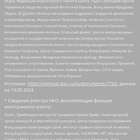
медиа, Федерация анархического черного креста, Радио Свободная Европа,
Германское общество изучения Восточной Европы, Фонд имени Фридриха
Эберта, XZ gGmbH, Мобильная академия поддержки гендерной демократии
и миротворчества, Форум имени Льва Копелева, American Councils for
International Education, Cultural Vistas, Institute of International Education,
Антивоенное движение Антальи, Открытый диалог, Школа международных
отношений и государственной политики им Питера Мунка, Российско-
канадский демократический альянс, Школа международных отношений им
Нормана Патерсона, Центр Гражданских Свобод, Фонд Бориса Немцова за
Свободу, Фонд имени Фридриха Науманна за свободу, Феминистское
антивоенное сопротивление, Комитет независимости Ингушетии, Прометей,
Stop Occupation of Karelia, Вернись живым, Фридом Хаус, СОТА медиа,
Либерально-демократическая Лига Украины
Источник:
https://minjust.gov.ru/ru/documents/7756/
данные
на
13.05.2024
* Сведения реестра НКО, выполняющих функции
иностранного агента:
Лилит, Правозащитная группа Гражданин.Армия.Право, Нижегородский
центр немецкой и европейской культуры, Центр гендерных исследований,
Фонд защиты прав граждан Штаб, Институт права и публичной политики,
Фонд борьбы с коррупцией, Альянс врачей, НАСИЛИЮ.НЕТ, Мы против
СПИДа, СВЕЧА, Гуманитарное действие, Открытый Петербург, Лига