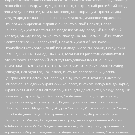
Европейский выбор, Фонд Ходорковского, Оксфордский российский фонд,
Фонд Будущее России, Компания свободы информации, Проект Медиа,
Международное партнерство за права человека, Духовное Управление
Евангельских Христиан Украинской Христианской Церкви, Новое
Поколение, Духовное Учебное Заведение Международный Библейский
Колледж, Международное христианское движение, Всемирный Институт
Саентологических Предприятий, Церковь Духовной Технологии,
Европейская сеть организаций по наблюдению за выборами, Республика
Польша, СВОБОДНЫЙ ИДЕЛЬ-УРАЛ, Ассоциация развития журналистики,
IStories fonds, Королевский Институт Международных Отношений,
КРИМСЬКА ПРАВОЗАХИСНА ГРУПА, Фонд имени Генриха Бёлля, Stichting
Bellingcat, Bellingcat Ltd, The Insider, Институт правовой инициативы
Центральной и Восточной Европы, Фонд Открытой Эстонии, Calvert 22
Foundation, Канадский украинский конгресс, Институт Макдональда-Лорье,
Украинская национальная федерация Канады, Декабристы, Международный
научный центр им Вудро Вильсона, Свободная пресса, Возрождение,
Всеукраинский духовный центр , Риддл, Русский антивоенный комитет в
Швеции, Проект Медуза, Фонд Андрея Сахарова, Форум свободной России,
Лига Свободных Наций, Transparеncy International, Форум Свободных
Народов ПостРоссии, Солидарность с гражданским движением в России –
Solidarus, КрымSOS, Свободный университет, Институт государственного
управления, Форум гражданского общества Россия, Беллона, Союз жителей