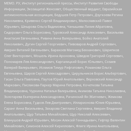
МЕМО. РУ, Институт региональной прессы, Институт Развития Свободы
Информации, Экозащита!-Женсовет, Общественный вердикт, Евразийская
антимонопольная ассоциация, Бедушев Петр Петрович, Дзугкоева Регина
Николаевна, Кривенко Сергей Владимирович, Милославский Павел
Юрьевич, Шнырова Ольга Вадимовна, Чанышева Лилия Айратовна,
Сидорович Ольга Борисовна, Туровский Александр Алексеевич, Васильева
Анастасия Евгеньевна, Ривина Анна Валерьевна, Бойко Анатолий
Николаевич, Дугин Сергей Георгиевич, Пивоваров Андрей Сергеевич,
Аверин Виталий Евгеньевич, Барахоев Магомед Бекханович, Шарипков
Олег Викторович, Мошель Ирина Ароновна, Шведов Григорий Сергеевич,
Пономарев Лев Александрович, Каргалицкий Борис Юльевич, Созаев
Валерий Валерьевич, Исламов Тимур Рифгатович, Романова Ольга
Евгеньевна, Щаров Сергей Алексадрович, Цирульников Борис Альбертович,
Гасан Ольга Павловна, Паутов Юрий Анатольевич, Верховский Александр
Маркович, Пислакова-Паркер Марина Петровна, Кочеткова Татьяна
Владимировна, Чуркина Наталья Валерьевна, Акимова Татьяна Николаевна,
Золотарева Екатерина Александровна, Рачинский Ян Збигневич, Жемкова
Елена Борисовна, Гудков Лев Дмитриевич, Илларионова Юлия Юрьевна,
Саранг Анна Васильевна, Захарова Светлана Сергеевна, Аверин Владимир
Анатольевич, Щур Татьяна Михайловна, Щур Николай Алексеевич,
Блинушов Андрей Юрьевич, Мосин Алексей Геннадьевич, Гефтер Валентин
Михайлович, Симонов Алексей Кириллович, Флиге Ирина Анатольевна,