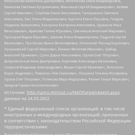
Мельникова Валентина Дмитриевна, Вититинова Елена Владимировна,
Баженова Светлана Куприяновна, Максимов Сергей Владимирович, Беляев
Сергей Иванович, Голубева Елена Николаевна, Ганнушкина Светлана
Алексеевна, Закс Елена Владимировна, Буртина Елена Юрьевна, Гендель
Людмила Залмановна, Кокорина Екатерина Алексеевна, Шуманов Илья
Вячеславович, Арапова Галина Юрьевна, Свечников Анатолий Мариевич,
Прохоров Вадим Юрьевич, Шахова Елена Владимировна, Подузов Сергей
Васильевич, Протасова Ирина Вячеславовна, Литинский Леонид Борисович,
Лукашевский Сергей Маркович, Бахмин Вячеслав Иванович, Шабад
Анатолий Ефимович, Сухих Дарья Николаевна, Орлов Олег Петрович,
Добровольская Анна Дмитриевна, Королева Александра Евгеньевна,
Смирнов Владимир Александрович, Вицин Сергей Ефимович, Золотухин
Борис Андреевич, Левинсон Лев Семенович, Локшина Татьяна Иосифовна,
Орлов Олег Петрович, Полякова Мара Федоровна, Резник Генри Маркович,
Захаров Герман Константинович
Источник:
http://unro.minjust.ru/NKOForeignAgent.aspx
данные на
24.03.2022
* Единый федеральный список организаций, в том числе
иностранных и международных организаций, признанных
в соответствии с законодательством Российской Федерации
террористическими:
Высший военный Маджлисуль Шура Объединенных сил моджахедов