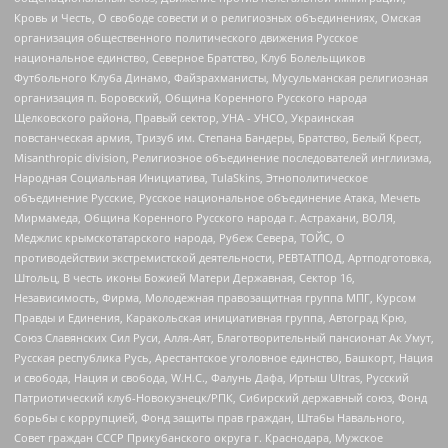
Кровь и Честь, О свободе совести и о религиозных объединениях, Омская
организация общественного политического движения Русское
национальное единство, Северное Братство, Клуб Болельщиков
Футбольного Клуба Динамо, Файзрахманисты, Мусульманская религиозная
организация п. Боровский, Община Коренного Русского народа
Щелковского района, Правый сектор, УНА - УНСО, Украинская
повстанческая армия, Тризуб им. Степана Бандеры, Братство, Белый Крест,
Misanthropic division, Религиозное объединение последователей инглиизма,
Народная Социальная Инициатива, TulaSkins, Этнополитическое
объединение Русские, Русское национальное объединение Атака, Мечеть
Мирмамеда, Община Коренного Русского народа г. Астрахани, ВОЛЯ,
Меджлис крымскотатарского народа, Рубеж Севера, ТОЙС, О
противодействии экстремистской деятельности, РЕВТАТПОД, Артподготовка,
Штольц, В честь иконы Божией Матери Державная, Сектор 16,
Независимость, Фирма, Молодежная правозащитная группа МПГ, Курсом
Правды и Единения, Каракольская инициативная группа, Автоград Крю,
Союз Славянских Сил Руси, Алля-Аят, Благотворительный пансионат Ак Умут,
Русская республика Русь, Арестантское уголовное единство, Башкорт, Нация
и свобода, Нация и свобода, W.H.С., Фалунь Дафа, Иртыш Ultras, Русский
Патриотический клуб-Новокузнецк/РПК, Сибирский державный союз, Фонд
борьбы с коррупцией, Фонд защиты прав граждан, Штабы Навального,
Совет граждан СССР Прикубанского округа г. Краснодара, Мужское