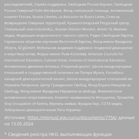
расследователей, Служба поддержки, Свободная Россия Берлин, Свободная
Россия Северный Рейн-Вестфалия, Фонд глобальной помощи, Антивоенный
комитет России, Russie-Libertes, La Asocicion de Rusos Libres, Союз за
возвращение Северных территорий, Крымскотатарский Ресурсный Центр,
Глобальный союз IndustriALL, Russian Election Monitor, Article 19, Мнение
медиа, Федерация анархического черного креста, Радио Свободная Европа,
Германское общество изучения Восточной Европы, Фонд имени Фридриха
Эберта, XZ gGmbH, Мобильная академия поддержки гендерной демократии
и миротворчества, Форум имени Льва Копелева, American Councils for
International Education, Cultural Vistas, Institute of International Education,
Антивоенное движение Антальи, Открытый диалог, Школа международных
отношений и государственной политики им Питера Мунка, Российско-
канадский демократический альянс, Школа международных отношений им
Нормана Патерсона, Центр Гражданских Свобод, Фонд Бориса Немцова за
Свободу, Фонд имени Фридриха Науманна за свободу, Феминистское
антивоенное сопротивление, Комитет независимости Ингушетии, Прометей,
Stop Occupation of Karelia, Вернись живым, Фридом Хаус, СОТА медиа,
Либерально-демократическая Лига Украины
Источник:
https://minjust.gov.ru/ru/documents/7756/
данные
на
13.05.2024
* Сведения реестра НКО, выполняющих функции