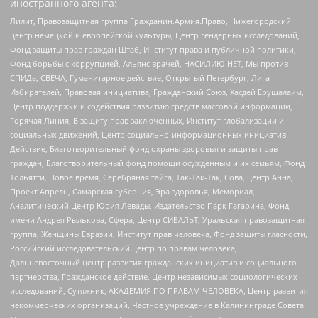
иностранного агента:
Лилит, Правозащитная группа Гражданин.Армия.Право, Нижегородский
центр немецкой и европейской культуры, Центр гендерных исследований,
Фонд защиты прав граждан Штаб, Институт права и публичной политики,
Фонд борьбы с коррупцией, Альянс врачей, НАСИЛИЮ.НЕТ, Мы против
СПИДа, СВЕЧА, Гуманитарное действие, Открытый Петербург, Лига
Избирателей, Правовая инициатива, Гражданский Союз, Хасдей Ерушалаим,
Центр поддержки и содействия развитию средств массовой информации,
Горячая Линия, В защиту прав заключенных, Институт глобализации и
социальных движений, Центр социально-информационных инициатив
Действие, Благотворительный фонд охраны здоровья и защиты прав
граждан, Благотворительный фонд помощи осужденным и их семьям, Фонд
Тольятти, Новое время, Серебряная тайга, Так-Так-Так, Сова, центр Анна,
Проект Апрель, Самарская губерния, Эра здоровья, Мемориал,
Аналитический Центр Юрия Левады, Издательство Парк Гагарина, Фонд
имени Андрея Рылькова, Сфера, Центр СИБАЛЬТ, Уральская правозащитная
группа, Женщины Евразии, Институт прав человека, Фонд защиты гласности,
Российский исследовательский центр по правам человека,
Дальневосточный центр развития гражданских инициатив и социального
партнерства, Гражданское действие, Центр независимых социологических
исследований, Сутяжник, АКАДЕМИЯ ПО ПРАВАМ ЧЕЛОВЕКА, Центр развития
некоммерческих организаций, Частное учреждение в Калининграде Совета