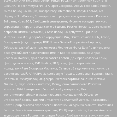
Всеукраинский духовный центр , Риддл, Русский антивоенный комитет в
Швеции, Проект Медуза, Фонд Андрея Сахарова, Форум свободной России,
Лига Свободных Наций, Transparеncy International, Форум Свободных
Народов ПостРоссии, Солидарность с гражданским движением в России –
Solidarus, КрымSOS, Свободный университет, Институт государственного
управления, Форум гражданского общества Россия, Беллона, Союз жителей
островов Тисима и Хабомаи, Съезд народных депутатов, Гринпис
Интернешнл, Фонд борьбы с коррупцией Инк, Завет церквей TCCN, Агора,
Всемирный фонд природы, BDR Novaja Gazeta-Europe, Алтай проект,
Образовательный дом прав человека Чернигов, Фонд Дом Прав Человека,
Белорусский дом прав человека имени Бориса Звозскова, Дом прав
человека Тбилиси, Дом прав человека Ереван, Дом прав человека Крым,
Центр дикого лосося, TVR Studios, ТВ Дождь, Центр европейских
исследований им Вилфрида Мартенса, Сетевое объединение журналистов
расследователей, АЛЛАТРА, За свободную Россию, Свободная Бурятия, Uralic,
UnKremlin, Международная федерация транспортных рабочих, ИстЧам
Финланд, Гудзоновский институт, Фонд Демократического Развития,
Комитет-2024, Центрально-Европейский университет, Центр
восточноевропейских и международных исследований, Общество
Сторожевой башни, Библии и трактатов Свидетелей Иеговы, Гражданский
Совет, Центр анализа европейской политики, Академическая сеть Восточная
Европа, Российский комитет действия, РЭНД корпорейшн, Русская Америка
за демократию в России, Настоящая Россия, Глобальная сеть журналистов-