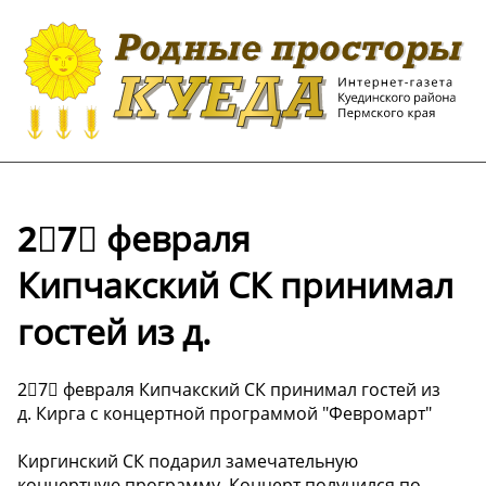
2⃣7⃣ февраля
Кипчакский СК принимал
гостей из д.
2⃣7⃣ февраля Кипчакский СК принимал гостей из
д. Кирга с концертной программой "Февромарт"
Киргинский СК подарил замечательную
концертную программу. Концерт получился по-