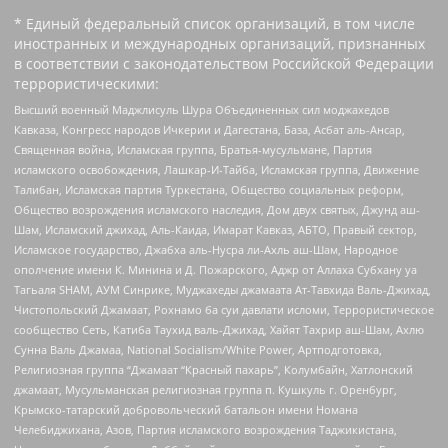
* Единый федеральный список организаций, в том числе
иностранных и международных организаций, признанных
в соответствии с законодательством Российской Федерации
террористическими:
Высший военный Маджлисуль Шура Объединенных сил моджахедов
Кавказа, Конгресс народов Ичкерии и Дагестана, База, Асбат аль-Ансар,
Священная война, Исламская группа, Братья-мусульмане, Партия
исламского освобождения, Лашкар-И-Тайба, Исламская группа, Движение
Талибан, Исламская партия Туркестана, Общество социальных реформ,
Общество возрождения исламского наследия, Дом двух святых, Джунд аш-
Шам, Исламский джихад, Аль-Каида, Имарат Кавказ, АБТО, Правый сектор,
Исламское государство, Джабха аль-Нусра ли-Ахль аш-Шам, Народное
ополчение имени К. Минина и Д. Пожарского, Аджр от Аллаха Субхану уа
Тагьаля SHAM, АУМ Синрике, Муджахеды джамаата Ат-Тавхида Валь-Джихад,
Чистопольский Джамаат, Рохнамо ба суи давлати исломи, Террористическое
сообщество Сеть, Катиба Таухид валь-Джихад, Хайят Тахрир аш-Шам, Ахлю
Сунна Валь Джамаа, National Socialism/White Power, Артподготовка,
Религиозная группа “Джамаат “Красный пахарь”, Колумбайн, Хатлонский
джамаат, Мусульманская религиозная группа п. Кушкуль г. Оренбург,
Крымско-татарский добровольческий батальон имени Номана
Челебиджихана, Азов, Партия исламского возрождения Таджикистана,