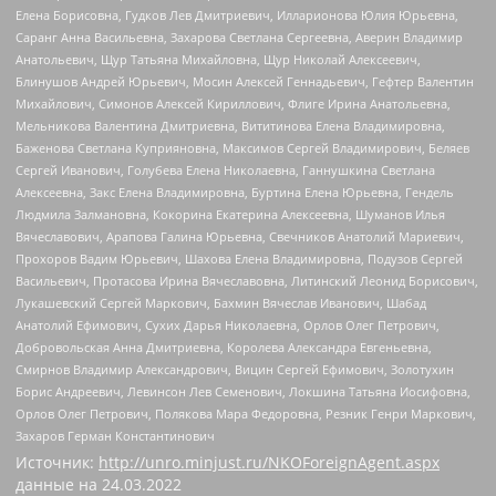
Елена Борисовна, Гудков Лев Дмитриевич, Илларионова Юлия Юрьевна,
Саранг Анна Васильевна, Захарова Светлана Сергеевна, Аверин Владимир
Анатольевич, Щур Татьяна Михайловна, Щур Николай Алексеевич,
Блинушов Андрей Юрьевич, Мосин Алексей Геннадьевич, Гефтер Валентин
Михайлович, Симонов Алексей Кириллович, Флиге Ирина Анатольевна,
Мельникова Валентина Дмитриевна, Вититинова Елена Владимировна,
Баженова Светлана Куприяновна, Максимов Сергей Владимирович, Беляев
Сергей Иванович, Голубева Елена Николаевна, Ганнушкина Светлана
Алексеевна, Закс Елена Владимировна, Буртина Елена Юрьевна, Гендель
Людмила Залмановна, Кокорина Екатерина Алексеевна, Шуманов Илья
Вячеславович, Арапова Галина Юрьевна, Свечников Анатолий Мариевич,
Прохоров Вадим Юрьевич, Шахова Елена Владимировна, Подузов Сергей
Васильевич, Протасова Ирина Вячеславовна, Литинский Леонид Борисович,
Лукашевский Сергей Маркович, Бахмин Вячеслав Иванович, Шабад
Анатолий Ефимович, Сухих Дарья Николаевна, Орлов Олег Петрович,
Добровольская Анна Дмитриевна, Королева Александра Евгеньевна,
Смирнов Владимир Александрович, Вицин Сергей Ефимович, Золотухин
Борис Андреевич, Левинсон Лев Семенович, Локшина Татьяна Иосифовна,
Орлов Олег Петрович, Полякова Мара Федоровна, Резник Генри Маркович,
Захаров Герман Константинович
Источник:
http://unro.minjust.ru/NKOForeignAgent.aspx
данные на
24.03.2022