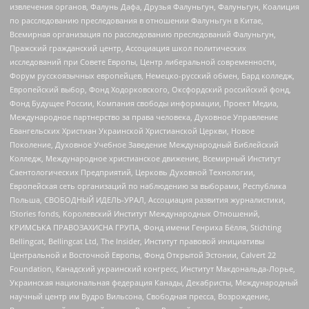
извлечения органов, Фалунь Дафа, Друзья Фалуньгун, Фалуньгун, Коалиция
по расследованию преследования в отношении Фалуньгун в Китае,
Всемирная организация по расследованию преследований Фалуньгун,
Пражский гражданский центр, Ассоциация школ политических
исследований при Совете Европы, Центр либеральной современности,
Форум русскоязычных европейцев, Немецко-русский обмен, Бард колледж,
Европейский выбор, Фонд Ходорковского, Оксфордский российский фонд,
Фонд Будущее России, Компания свободы информации, Проект Медиа,
Международное партнерство за права человека, Духовное Управление
Евангельских Христиан Украинской Христианской Церкви, Новое
Поколение, Духовное Учебное Заведение Международный Библейский
Колледж, Международное христианское движение, Всемирный Институт
Саентологических Предприятий, Церковь Духовной Технологии,
Европейская сеть организаций по наблюдению за выборами, Республика
Польша, СВОБОДНЫЙ ИДЕЛЬ-УРАЛ, Ассоциация развития журналистики,
IStories fonds, Королевский Институт Международных Отношений,
КРИМСЬКА ПРАВОЗАХИСНА ГРУПА, Фонд имени Генриха Бёлля, Stichting
Bellingcat, Bellingcat Ltd, The Insider, Институт правовой инициативы
Центральной и Восточной Европы, Фонд Открытой Эстонии, Calvert 22
Foundation, Канадский украинский конгресс, Институт Макдональда-Лорье,
Украинская национальная федерация Канады, Декабристы, Международный
научный центр им Вудро Вильсона, Свободная пресса, Возрождение,