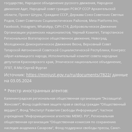
государство, Народное объединение русского движения, Народное
движение Адат, Народный совет граждан РСФСР СССР Архангельской
области, Проект Штурм, Граждане СССР, Держава Союз Советских Светлых
Родов, Совет Советских Социалистических Районов, Meta Platforms Inc,
Facebook, Instagram, WhatsApp, СИЧ-С14, Добровольческое Движение
Организации украинских националистов, Черный Комитет, Татарстанское
Региональное Всетатарское общественное движение, Невоград,
Молодежное Демократическое Движение Весна, Верховный Совет
Татарской Автономной Советской Социалистической Республики, Конгресс
ойрат-калмыцкого народа, Исполнительный комитет совета народных
депутатов Красноярского края, Этническое национальное объединение,
ЛГБТ, Я.МЫ Сергей Фургал
Источник:
https://minjust.gov.ru/ru/documents/7822/
данные
на
03.05.2024
* Реестр иностранных агентов:
Калининградская региональная общественная организация "Экозащита!-Женсовет", Фонд содействия защите прав и свобод граждан "Общественный вердикт", Фонд "Институт Развития Свободы Информации", Частное учреждение "Информационное агентство МЕМО. РУ", Региональная общественная организация "Общественная комиссия по сохранению наследия академика Сахарова", Фонд поддержки свободы прессы, Санкт-Петербургская общественная правозащитная организация "Гражданский контроль", Межрегиональная общественная организация "Информационно-просветительский центр "Мемориал", Региональный Фонд "Центр Защиты Прав Средств Массовой Информации", с 05.12.2023 Фонд "Центр Защиты Прав Средств массовой информации", Региональная общественная благотворительная организация помощи беженцам и мигрантам "Гражданское содействие", Негосударственное образовательное учреждение дополнительного профессионального образования (повышение квалификации) специалистов "АКАДЕМИЯ ПО ПРАВАМ ЧЕЛОВЕКА", Свердловская региональная общественная организация "Сутяжник", Автономная некоммерческая организация "Центр независимых социологических исследований", Союз общественных объединений "Российский исследовательский центр по правам человека", Региональное общественное учреждение научно-информационный центр "МЕМОРИАЛ", Некоммерческая организация "Фонд защиты гласности", Автономная некоммерческая организация "Институт прав человека", Городская общественная организация "Екатеринбургское общество "МЕМОРИАЛ", Городская общественная организация "Рязанское историко-просветительское и правозащитное общество "Мемориал" (Рязанский Мемориал), Челябинский региональный орган общественной самодеятельности – женское общественное объединение "Женщины Евразии", Челябинский региональный орган общественной самодеятельности "Уральская правозащитная группа", Фонд содействия защите здоровья и социальной справедливости имени Андрея Рылькова, Автономная Некоммерческая Организация "Аналитический Центр Юрия Левады", Автономная некоммерческая организация социальной поддержки населения "Проект Апрель", Региональная общественная организация помощи женщинам и детям, находящимся в кризисной ситуации "Информационно-методический центр "Анна", Фонд содействия развитию массовых коммуникаций и правовому просвещению "Так-так-Так", Фонд содействия устойчивому развитию "Серебряная тайга", Свердловский региональный общественный фонд социальных проектов "Новое время", "Idel.Реалии", Кавказ.Реалии, Крым.Реалии, Телеканал Настоящее Время, Татаро-башкирская служба Радио Свобода (Azatliq Radiosi), Радио Свободная Европа/Радио Свобода (PCE/PC), "Сибирь.Реалии", "Фактограф", Благотворительный фонд помощи осужденным и их семьям, Автономная некоммерческая организация "Институт глобализации и социальных движений", Фонд "В защиту прав заключенных", Частное учреждение "Центр поддержки и содействия развитию средств массовой информации", Пензенский региональный общественный благотворительный фонд "Гражданский союз", "Север.Реалии", Некоммерческая организация Фонд "Правовая инициатива", Общество с ограниченной ответственностью "Радио Свободная Европа/Радио Свобода", Чешское информационное агентство "MEDIUM-ORIENT", Красноярская региональная общественная организация "Мы против СПИДа", Камалягин Денис Николаевич, Маркелов Сергей Евгеньевич, Пономарев Лев Александрович, Савицкая Людмила Алексеевна, Автономная некоммерческая организация "Центр по работе с проблемой насилия "НАСИЛИЮ.НЕТ", Межрегиональный профессиональный союз работников здравоохранения "Альянс врачей", Юридическое лицо, зарегистрированное в Латвийской Республике, SIA "Medusa Project" (регистрационный номер 40103797863, дата регистрации 10.06.2014), Некоммерческая организация "Фонд по борьбе с коррупцией", Автономная некоммерческая организация "Институт права и публичной политики", Баданин Роман Сергеевич, Гликин Максим Александрович, Железнова Мария Михайловна, Лукьянова Юлия Сергеевна, Маетная Елизавета Витальевна, Маняхин Петр Борисович, Чуракова Ольга Владимировна, Ярош Юлия Петровна, Юридическое лицо "The Insider SIA", зарегистрированное в Риге, Латвийская Республика (дата регистрации 26.06.2015), являющееся администратором доменного имени интернет-издания "The Insider SIA", https://theins.ru, Постернак Алексей Евгеньевич, Рубин Михаил Аркадьевич, Анин Роман Александрович, Юридическое лицо Istories fonds, зарегистрированное в Латвийской Республике (регистрационный номер 50008295751, дата регистрации 24.02.2020), Великовский Дмитрий Александрович, Долинина Ирина Николаевна, Мароховская Алеся Алексеевна, Шлейнов Роман Юрьевич, Шмагун Олеся Валентиновна, Общество с ограниченной ответственностью "Альтаир 2021", Общество с ограниченной ответственностью "Вега 2021", Общество с ограниченной ответственностью "Главный редактор 2021", Общество с ограниченной ответственностью "Ромашки монолит", Важенков Артем Валерьевич, Ивановская областная общественная организация "Центр гендерных исследований", Гурман Юрий Альбертович, Медиапроект "ОВД-Инфо", Егоров Владимир Владимирович, Жилинский Владимир Александрович, Общество с ограниченной ответственностью "ЗП", Иванова София Юрьевна, Карезина Инна Павловна, Кильтау Екатерина Викторовна, Петров Алексей Викторович, Пискунов Сергей Евгеньевич, Смирнов Сергей Сергеевич, Тихонов Михаил Сергеевич, Общество с ограниченной ответственностью "ЖУРНАЛИСТ-ИНОСТРАННЫЙ АГЕНТ", Арапова Галина Юрьевна, Вольтская Татьяна Анатольевна, Американская компания "Mason G.E.S. Anonymous Foundation" (США), являющаяся владельцем интернет-издания https://mnews.world/, Компания "Stichting Bellingcat", зарегистрированная в Нидерландах (дата регистрации 11.07.2018), Захаров Андрей Вячеславович, Клепиковская Екатерина Дмитриевна, Общество с ограниченной ответственностью "МЕМО", Перл Роман Александрович, Симонов Евгений Алексеевич, Соловьева Елена Анатольевна, Сотников Даниил Владимирович, Сурначева Елизавета Дмитриевна, Автономная некоммерческая организация по защите прав человека и информированию населения "Якутия – Наше Мнение", Общество с ограниченной ответственностью "Москоу диджитал медиа", с 26.01.2023 Общество с ограниченной ответственностью "Чайка Белые сады", Ветошкина Валерия Валерьевна, Заговора Максим Александрович, Межрегиональное общественное движение "Российская ЛГБТ - сеть", Оленичев Максим Владимирович, Павлов Иван Юрьевич, Скворцова Елена Сергеевна, Общество с ограниченной ответственностью "Как бы инагент", Кочетков Игорь Викторович, Общество с ограниченной ответственностью "Честные выборы", Еланчик Олег Александрович, Общество с ограниченной ответственностью "Нобелевский призыв", Гималова Регина Эмилевна, Григорьев Андрей Валерьевич, Григорьева Алина Александровна, Ассоциация по содействию защите прав призывников, альтернативнослужащих и военнослужащих "Правозащитная группа "Гражданин.Армия.Право", Хисамова Регина Фаритовна, Автономная некоммерческая организация по реализации социально-правовых программ "Лилит", Дальневосточное общественное движение "Маяк", Санкт-Петербургская ЛГБТ-инициативная группа "Выход", Инициативная группа ЛГБТ+ "Реверс", Алексеев Андрей Викторович, Бекбулатова Таисия Львовна, Беляев Иван Михайлович, Владыкина Елена Сергеевна, Гельман Марат Александрович, Никульшина Вероника Юрьевна, Толоконникова Надежда Андреевна, Шендерович Виктор Анатольевич, Общество с ограниченной ответственностью "Данное сообщение", Общество с ограниченной ответственностью Издательский дом "Новая глава", Айнбиндер Александра Александровна, Московский комьюнити-центр для ЛГБТ+инициатив, Благотворительный фонд развития филантропии, Deutsche Welle (Германия, Kurt-Schumacher-Strasse 3, 53113 Bonn), Борзунова Мария Михайловна, Воробьев Виктор Викторович, Голубева Анна Львовна, Константинова Алла Михайловна, Малкова Ирина Владимировна, Мурадов Мурад Абдулгалимович, Осетинская Елизавета Николаевна, Понасенков Евгений Николаевич, Ганапольский Матвей Юрьевич, Киселев Евгений Алексеевич, Борухович Ирина Григорьевна, Дремин Иван Тимофеевич, Дубровский Дмитрий Викторович, Красноярская региональная общественная организация поддержки и развития альтернативных образовательных технологий и межкультурных коммуникаций "ИНТЕРРА", Маяковская Екатерина Алексеевна, Фейгин Марк Захарович, Филимонов Андрей Викторович, Дзугкоева Регина Николаевна, Доброхотов Роман Александрович, Дудь Юрий Александрович, Елкин Сергей Владимирович, Кругликов Кирилл Игоревич, Сабунаева Мария Леонидовна, Семенов Алексей Владимирович, Шаинян Карен Багратович, Шульман Екатерина Михайловна, Асафьев Артур Валерьевич, Вахштайн Виктор Семенович, Венедиктов Алексей Алексеевич, Лушникова Екатерина Евгеньевна, Волков Леонид Михайлович, Невзоров Александр Глебович, Пархоменко Сергей Борисович, Сироткин Ярослав Николаевич, Кара-Мурза Владимир Владимирович, Баранова Наталья Владимировна, Гозман Леонид Яковлевич, Кагарлицкий Борис Юльевич, Климарев Михаил Валерьевич, Милов Владимир Станиславович, Автономная некоммерческая организация Краснодарский центр современного искусства "Типография", Моргенштерн Алишер Тагирович, Соболь Любовь Эдуардовна, Общество с ограниченной ответственностью "ЛИЗА НОРМ", Каспаров Гарри Кимович, Ходорковский Михаил Борисович, Общество с ограниченной ответственностью "Апрельские тезисы", Данилович Ирина Брониславовна, Кашин Олег Владимирович, Петров Николай Владимирович, Пивоваров Алексей Владимирович, Соколов Михаил Владимирович, Цветкова Юлия Владимировна, Чичваркин Евгений Александрович, Комитет против пыток/Команда против пыток, Общество с ограниченной ответственностью "Первый научный", Общество с ограниченной ответственностью "Вертолет и ко", Белоцерковская Вероника Борисовна, Кац Максим Евгеньевич, Лазарева Татьяна Юрьевна, Шаведдинов Руслан Табризович, Яшин Илья Валерьевич, Общество с ограниченной ответственностью "Иноагент ААВ", Алешковский Дмитрий Петрович, Альбац Евгения Марковна, Быков Дмитрий Львович, Галямина Юлия Евгеньевна, Лойко Сергей Леонидович, Мартынов Кирилл Константинович, Медведев Сергей Александрович, Крашенинников Федор Геннадиевич, Гордеева Катерина Вл