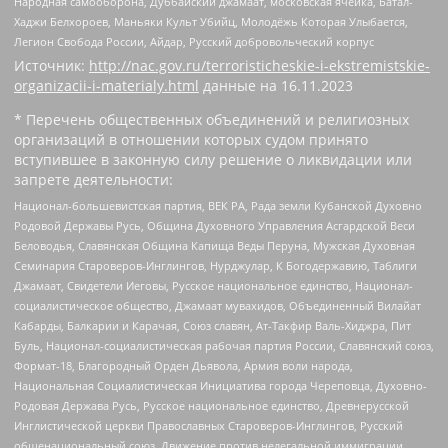
Народная самооборона, Дуббайский джамаат, московская ячейка, Батал-
Хаджи Белхороев, Маньяки Культ Убийц, Молодёжь Которая Улыбается,
Легион Свобода России, Айдар, Русский добровольческий корпус
Источник:
http://nac.gov.ru/terroristicheskie-i-ekstremistskie-
organizacii-i-materialy.html
данные на
16.11.2023
* Перечень общественных объединений и религиозных
организаций в отношении которых судом принято
вступившее в законную силу решение о ликвидации или
запрете деятельности:
Национал-большевистская партия, ВЕК РА, Рада земли Кубанской Духовно
Родовой Державы Русь, Община Духовного Управления Асгардской Веси
Беловодья, Славянская Община Капища Веды Перуна, Мужская Духовная
Семинария Староверов-Инглингов, Нурджулар, К Богодержавию, Таблиги
Джамаат, Свидетели Иеговы, Русское национальное единство, Национал-
социалистическое общество, Джамаат мувахидов, Объединенный Вилайат
Кабарды, Балкарии и Карачая, Союз славян, Ат-Такфир Валь-Хиджра, Пит
Буль, Национал-социалистическая рабочая партия России, Славянский союз,
Формат-18, Благородный Орден Дьявола, Армия воли народа,
Национальная Социалистическая Инициатива города Череповца, Духовно-
Родовая Держава Русь, Русское национальное единство, Древнерусской
Инглистической церкви Православных Староверов-Инглингов, Русский
общенациональный союз, Движение против нелегальной иммиграции,