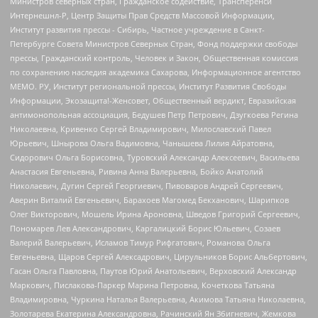
Министров северных стран, Гражданское содействие, Трансперенси
Интернешнл-Р, Центр Защиты Прав Средств Массовой Информации,
Институт развития прессы - Сибирь, Частное учреждение в Санкт-
Петербурге Совета Министров Северных Стран, Фонд поддержки свободы
прессы, Гражданский контроль, Человек и Закон, Общественная комиссия
по сохранению наследия академика Сахарова, Информационное агентство
МЕМО. РУ, Институт региональной прессы, Институт Развития Свободы
Информации, Экозащита!-Женсовет, Общественный вердикт, Евразийская
антимонопольная ассоциация, Бедушев Петр Петрович, Дзугкоева Регина
Николаевна, Кривенко Сергей Владимирович, Милославский Павел
Юрьевич, Шнырова Ольга Вадимовна, Чанышева Лилия Айратовна,
Сидорович Ольга Борисовна, Туровский Александр Алексеевич, Васильева
Анастасия Евгеньевна, Ривина Анна Валерьевна, Бойко Анатолий
Николаевич, Дугин Сергей Георгиевич, Пивоваров Андрей Сергеевич,
Аверин Виталий Евгеньевич, Барахоев Магомед Бекханович, Шарипков
Олег Викторович, Мошель Ирина Ароновна, Шведов Григорий Сергеевич,
Пономарев Лев Александрович, Каргалицкий Борис Юльевич, Созаев
Валерий Валерьевич, Исламов Тимур Рифгатович, Романова Ольга
Евгеньевна, Щаров Сергей Алексадрович, Цирульников Борис Альбертович,
Гасан Ольга Павловна, Паутов Юрий Анатольевич, Верховский Александр
Маркович, Пислакова-Паркер Марина Петровна, Кочеткова Татьяна
Владимировна, Чуркина Наталья Валерьевна, Акимова Татьяна Николаевна,
Золотарева Екатерина Александровна, Рачинский Ян Збигневич, Жемкова