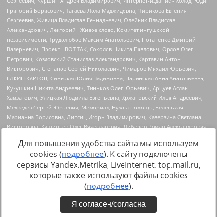
Для повышения удобства сайта мы используем
cookies (
подробнее
). К сайту подключены
сервисы Yandex.Metrika, LiveInternet, top.mail.ru,
Источник:
https://minjust.gov.ru/uploaded/files/reestr-
которые также используют файлы cookies
inostrannyih-agentov-22-03-2024.pdf
данные на
22.03.2024
(
подробнее
).
Я согласен/согласна