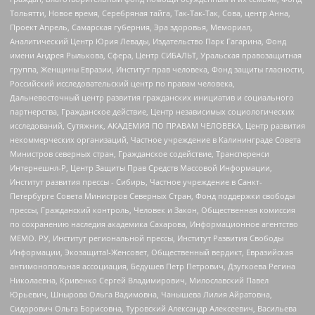
Тольятти, Новое время, Серебряная тайга, Так-Так-Так, Сова, центр Анна,
Проект Апрель, Самарская губерния, Эра здоровья, Мемориал,
Аналитический Центр Юрия Левады, Издательство Парк Гагарина, Фонд
имени Андрея Рылькова, Сфера, Центр СИБАЛЬТ, Уральская правозащитная
группа, Женщины Евразии, Институт прав человека, Фонд защиты гласности,
Российский исследовательский центр по правам человека,
Дальневосточный центр развития гражданских инициатив и социального
партнерства, Гражданское действие, Центр независимых социологических
исследований, Сутяжник, АКАДЕМИЯ ПО ПРАВАМ ЧЕЛОВЕКА, Центр развития
некоммерческих организаций, Частное учреждение в Калининграде Совета
Министров северных стран, Гражданское содействие, Трансперенси
Интернешнл-Р, Центр Защиты Прав Средств Массовой Информации,
Институт развития прессы - Сибирь, Частное учреждение в Санкт-
Петербурге Совета Министров Северных Стран, Фонд поддержки свободы
прессы, Гражданский контроль, Человек и Закон, Общественная комиссия
по сохранению наследия академика Сахарова, Информационное агентство
МЕМО. РУ, Институт региональной прессы, Институт Развития Свободы
Информации, Экозащита!-Женсовет, Общественный вердикт, Евразийская
антимонопольная ассоциация, Бедушев Петр Петрович, Дзугкоева Регина
Николаевна, Кривенко Сергей Владимирович, Милославский Павел
Юрьевич, Шнырова Ольга Вадимовна, Чанышева Лилия Айратовна,
Сидорович Ольга Борисовна, Туровский Александр Алексеевич, Васильева