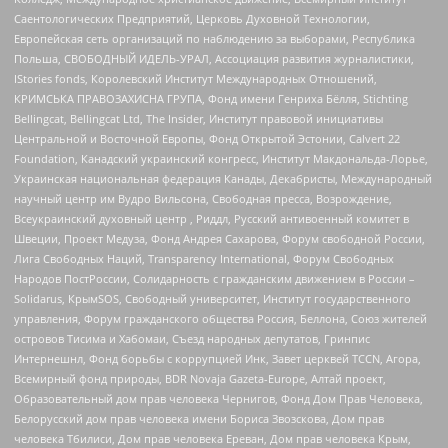
Саентологических Предприятий, Церковь Духовной Технологии,
Европейская сеть организаций по наблюдению за выборами, Республика
Польша, СВОБОДНЫЙ ИДЕЛЬ-УРАЛ, Ассоциация развития журналистики,
IStories fonds, Королевский Институт Международных Отношений,
КРИМСЬКА ПРАВОЗАХИСНА ГРУПА, Фонд имени Генриха Бёлля, Stichting
Bellingcat, Bellingcat Ltd, The Insider, Институт правовой инициативы
Центральной и Восточной Европы, Фонд Открытой Эстонии, Calvert 22
Foundation, Канадский украинский конгресс, Институт Макдональда-Лорье,
Украинская национальная федерация Канады, Декабристы, Международный
научный центр им Вудро Вильсона, Свободная пресса, Возрождение,
Всеукраинский духовный центр , Риддл, Русский антивоенный комитет в
Швеции, Проект Медуза, Фонд Андрея Сахарова, Форум свободной России,
Лига Свободных Наций, Transparеncy International, Форум Свободных
Народов ПостРоссии, Солидарность с гражданским движением в России –
Solidarus, КрымSOS, Свободный университет, Институт государственного
управления, Форум гражданского общества Россия, Беллона, Союз жителей
островов Тисима и Хабомаи, Съезд народных депутатов, Гринпис
Интернешнл, Фонд борьбы с коррупцией Инк, Завет церквей TCCN, Агора,
Всемирный фонд природы, BDR Novaja Gazeta-Europe, Алтай проект,
Образовательный дом прав человека Чернигов, Фонд Дом Прав Человека,
Белорусский дом прав человека имени Бориса Звозскова, Дом прав
человека Тбилиси, Дом прав человека Ереван, Дом прав человека Крым,