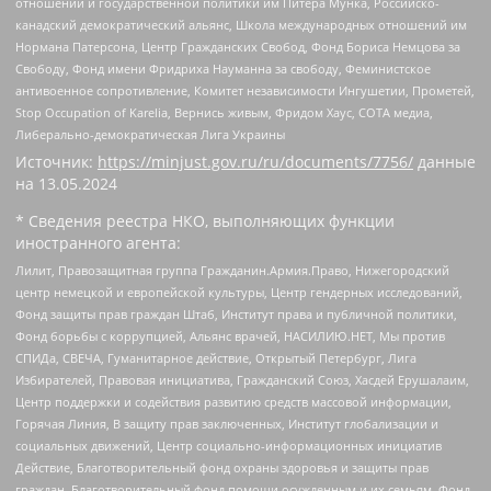
отношений и государственной политики им Питера Мунка, Российско-
канадский демократический альянс, Школа международных отношений им
Нормана Патерсона, Центр Гражданских Свобод, Фонд Бориса Немцова за
Свободу, Фонд имени Фридриха Науманна за свободу, Феминистское
антивоенное сопротивление, Комитет независимости Ингушетии, Прометей,
Stop Occupation of Karelia, Вернись живым, Фридом Хаус, СОТА медиа,
Либерально-демократическая Лига Украины
Источник:
https://minjust.gov.ru/ru/documents/7756/
данные
на
13.05.2024
* Сведения реестра НКО, выполняющих функции
иностранного агента:
Лилит, Правозащитная группа Гражданин.Армия.Право, Нижегородский
центр немецкой и европейской культуры, Центр гендерных исследований,
Фонд защиты прав граждан Штаб, Институт права и публичной политики,
Фонд борьбы с коррупцией, Альянс врачей, НАСИЛИЮ.НЕТ, Мы против
СПИДа, СВЕЧА, Гуманитарное действие, Открытый Петербург, Лига
Избирателей, Правовая инициатива, Гражданский Союз, Хасдей Ерушалаим,
Центр поддержки и содействия развитию средств массовой информации,
Горячая Линия, В защиту прав заключенных, Институт глобализации и
социальных движений, Центр социально-информационных инициатив
Действие, Благотворительный фонд охраны здоровья и защиты прав
граждан, Благотворительный фонд помощи осужденным и их семьям, Фонд