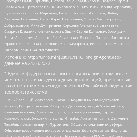
Прохоров Вадим Юрьевич, Шахова Елена Владимировна, Подузов Сергей
Васильевич, Протасова Ирина Вячеславовна, Литинский Леонид Борисович,
Лукашевский Сергей Маркович, Бахмин Вячеслав Иванович, Шабад
Анатолий Ефимович, Сухих Дарья Николаевна, Орлов Олег Петрович,
Добровольская Анна Дмитриевна, Королева Александра Евгеньевна,
Смирнов Владимир Александрович, Вицин Сергей Ефимович, Золотухин
Борис Андреевич, Левинсон Лев Семенович, Локшина Татьяна Иосифовна,
Орлов Олег Петрович, Полякова Мара Федоровна, Резник Генри Маркович,
Захаров Герман Константинович
Источник:
http://unro.minjust.ru/NKOForeignAgent.aspx
данные на
24.03.2022
* Единый федеральный список организаций, в том числе
иностранных и международных организаций, признанных
в соответствии с законодательством Российской Федерации
террористическими:
Высший военный Маджлисуль Шура Объединенных сил моджахедов
Кавказа, Конгресс народов Ичкерии и Дагестана, База, Асбат аль-Ансар,
Священная война, Исламская группа, Братья-мусульмане, Партия
исламского освобождения, Лашкар-И-Тайба, Исламская группа, Движение
Талибан, Исламская партия Туркестана, Общество социальных реформ,
Общество возрождения исламского наследия, Дом двух святых, Джунд аш-
Шам, Исламский джихад, Аль-Каида, Имарат Кавказ, АБТО, Правый сектор,