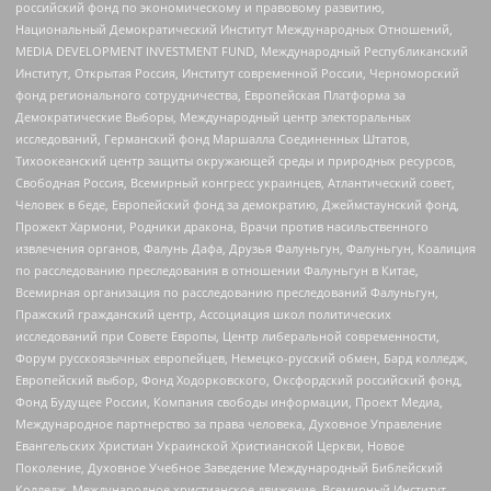
российский фонд по экономическому и правовому развитию,
Национальный Демократический Институт Международных Отношений,
MEDIA DEVELOPMENT INVESTMENT FUND, Международный Республиканский
Институт, Открытая Россия, Институт современной России, Черноморский
фонд регионального сотрудничества, Европейская Платформа за
Демократические Выборы, Международный центр электоральных
исследований, Германский фонд Маршалла Соединенных Штатов,
Тихоокеанский центр защиты окружающей среды и природных ресурсов,
Свободная Россия, Всемирный конгресс украинцев, Атлантический совет,
Человек в беде, Европейский фонд за демократию, Джеймстаунский фонд,
Прожект Хармони, Родники дракона, Врачи против насильственного
извлечения органов, Фалунь Дафа, Друзья Фалуньгун, Фалуньгун, Коалиция
по расследованию преследования в отношении Фалуньгун в Китае,
Всемирная организация по расследованию преследований Фалуньгун,
Пражский гражданский центр, Ассоциация школ политических
исследований при Совете Европы, Центр либеральной современности,
Форум русскоязычных европейцев, Немецко-русский обмен, Бард колледж,
Европейский выбор, Фонд Ходорковского, Оксфордский российский фонд,
Фонд Будущее России, Компания свободы информации, Проект Медиа,
Международное партнерство за права человека, Духовное Управление
Евангельских Христиан Украинской Христианской Церкви, Новое
Поколение, Духовное Учебное Заведение Международный Библейский
Колледж, Международное христианское движение, Всемирный Институт