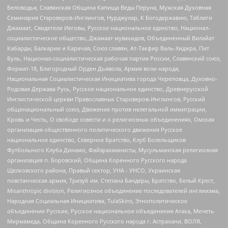
Беловодья, Славянская Община Капища Веды Перуна, Мужская Духовная
Семинария Староверов-Инглингов, Нурджулар, К Богодержавию, Таблиги
Джамаат, Свидетели Иеговы, Русское национальное единство, Национал-
социалистическое общество, Джамаат мувахидов, Объединенный Вилайат
Кабарды, Балкарии и Карачая, Союз славян, Ат-Такфир Валь-Хиджра, Пит
Буль, Национал-социалистическая рабочая партия России, Славянский союз,
Формат-18, Благородный Орден Дьявола, Армия воли народа,
Национальная Социалистическая Инициатива города Череповца, Духовно-
Родовая Держава Русь, Русское национальное единство, Древнерусской
Инглистической церкви Православных Староверов-Инглингов, Русский
общенациональный союз, Движение против нелегальной иммиграции,
Кровь и Честь, О свободе совести и о религиозных объединениях, Омская
организация общественного политического движения Русское
национальное единство, Северное Братство, Клуб Болельщиков
Футбольного Клуба Динамо, Файзрахманисты, Мусульманская религиозная
организация п. Боровский, Община Коренного Русского народа
Щелковского района, Правый сектор, УНА - УНСО, Украинская
повстанческая армия, Тризуб им. Степана Бандеры, Братство, Белый Крест,
Misanthropic division, Религиозное объединение последователей инглиизма,
Народная Социальная Инициатива, TulaSkins, Этнополитическое
объединение Русские, Русское национальное объединение Атака, Мечеть
Мирмамеда, Община Коренного Русского народа г. Астрахани, ВОЛЯ,