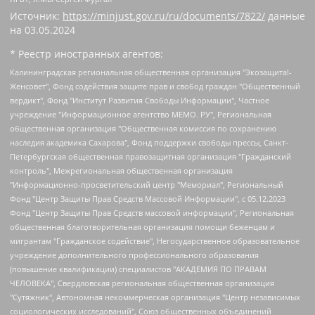
Источник:
https://minjust.gov.ru/ru/documents/7822/
данные
на
03.05.2024
* Реестр иностранных агентов:
Калининградская региональная общественная организация "Экозащита!-Женсовет", Фонд содействия защите прав и свобод граждан "Общественный вердикт", Фонд "Институт Развития Свободы Информации", Частное учреждение "Информационное агентство МЕМО. РУ", Региональная общественная организация "Общественная комиссия по сохранению наследия академика Сахарова", Фонд поддержки свободы прессы, Санкт-Петербургская общественная правозащитная организация "Гражданский контроль", Межрегиональная общественная организация "Информационно-просветительский центр "Мемориал", Региональный Фонд "Центр Защиты Прав Средств Массовой Информации", с 05.12.2023 Фонд "Центр Защиты Прав Средств массовой информации", Региональная общественная благотворительная организация помощи беженцам и мигрантам "Гражданское содействие", Негосударственное образовательное учреждение дополнительного профессионального образования (повышение квалификации) специалистов "АКАДЕМИЯ ПО ПРАВАМ ЧЕЛОВЕКА", Свердловская региональная общественная организация "Сутяжник", Автономная некоммерческая организация "Центр независимых социологических исследований", Союз общественных объединений "Российский исследовательский центр по правам человека", Региональное общественное учреждение научно-информационный центр "МЕМОРИАЛ", Некоммерческая организация "Фонд защиты гласности", Автономная некоммерческая организация "Институт прав человека", Городская общественная организация "Екатеринбургское общество "МЕМОРИАЛ", Городская общественная организация "Рязанское историко-просветительское и правозащитное общество "Мемориал" (Рязанский Мемориал), Челябинский региональный орган общественной самодеятельности – женское общественное объединение "Женщины Евразии", Челябинский региональный орган общественной самодеятельности "Уральская правозащитная группа", Фонд содействия защите здоровья и социальной справедливости имени Андрея Рылькова, Автономная Некоммерческая Организация "Аналитический Центр Юрия Левады", Автономная некоммерческая организация социальной поддержки населения "Проект Апрель", Региональная общественная организация помощи женщинам и детям, находящимся в кризисной ситуации "Информационно-методический центр "Анна", Фонд содействия развитию массовых коммуникаций и правовому просвещению "Так-так-Так", Фонд содействия устойчивому развитию "Серебряная тайга", Свердловский региональный общественный фонд социальных проектов "Новое время", "Idel.Реалии", Кавказ.Реалии, Крым.Реалии, Телеканал Настоящее Время, Татаро-башкирская служба Радио Свобода (Azatliq Radiosi), Радио Свободная Европа/Радио Свобода (PCE/PC), "Сибирь.Реалии", "Фактограф", Благотворительный фонд помощи осужденным и их семьям, Автономная некоммерческая организация "Институт глобализации и социальных движений", Фонд "В защиту прав заключенных", Частное учреждение "Центр поддержки и содействия развитию средств массовой информации", Пензенский региональный общественный благотворительный фонд "Гражданский союз", "Север.Реалии", Некоммерческая организация Фонд "Правовая инициатива", Общество с ограниченной ответственностью "Радио Свободная Европа/Радио Свобода", Чешское информационное агентство "MEDIUM-ORIENT", Красноярская региональная общественная организация "Мы против СПИДа", Камалягин Денис Николаевич, Маркелов Сергей Евгеньевич, Пономарев Лев Александрович, Савицкая Людмила Алексеевна, Автономная некоммерческая организация "Центр по работе с проблемой насилия "НАСИЛИЮ.НЕТ", Межрегиональный профессиональный союз работников здравоохранения "Альянс врачей", Юридическое лицо, зарегистрированное в Латвийской Республике, SIA "Medusa Project" (регистрационный номер 40103797863, дата регистрации 10.06.2014), Некоммерческая организация "Фонд по борьбе с коррупцией", Автономная некоммерческая организация "Институт права и публичной политики", Баданин Роман Сергеевич, Гликин Максим Александрович, Железнова Мария Михайловна, Лукьянова Юлия Сергеевна, Маетная Елизавета Витальевна, Маняхин Петр Борисович, Чуракова Ольга Владимировна, Ярош Юлия Петровна, Юридическое лицо "The Insider SIA", зарегистрированное в Риге, Латвийская Республика (дата регистрации 26.06.2015), являющееся администратором доменного имени интернет-издания "The Insider SIA", https://theins.ru, Постернак Алексей Евгеньевич, Рубин Михаил Аркадьевич, Анин Роман Александрович, Юридическое лицо Istories fonds, зарегистрированное в Латвийской Республике (регистрационный номер 50008295751, дата регистрации 24.02.2020), Великовский Дмитрий Александрович, Долинина Ирина Николаевна, Мароховская Алеся Алексеевна, Шлейнов Роман Юрьевич, Шмагун Олеся Валентиновна, Общество с ограниченной ответственностью "Альтаир 2021", Общество с ограниченной ответственностью "Вега 2021", Общество с ограниченной ответственностью "Главный редактор 2021", Общество с ограниченной ответственностью "Ромашки монолит", Важенков Артем Валерьевич, Ивановская областная общественная организация "Центр гендерных исследований", Гурман Юрий Альбертович, Медиапроект "ОВД-Инфо", Егоров Владимир Владимирович, Жилинский Владимир Александрович, Общество с ограниченной ответственностью "ЗП", Иванова София Юрьевна, Карезина Инна Павловна, Кильтау Екатерина Викторовна, Петров Алексей Викторович, Пискунов Сергей Евгеньевич, Смирнов Сергей Сергеевич, Тихонов Михаил Сергеевич, Общество с ограниченной ответственностью "ЖУРНАЛИСТ-ИНОСТРАННЫЙ АГЕНТ", Арапова Галина Юрьевна, Вольтская Татьяна Анатольевна, Американская компания "Mason G.E.S. Anonymous Foundation" (США), являющаяся владельцем интернет-издания https://mnews.world/, Компания "Stichting Bellingcat", зарегистрированная в Нидерландах (дата регистрации 11.07.2018), Захаров Андрей Вячеславович, Клепиковская Екатерина Дмитриевна, Общество с ограниченной ответственностью "МЕМО", Перл Роман Александрович, Симонов Евгений Алексеевич, Соловьева Елена Анатольевна, Сотников Даниил Владимирович, Сурначева Елизавета Дмитриевна, Автономная некоммерческая организация по защите прав человека и информированию населения "Якутия – Наше Мнение", Общество с ограниченной ответственностью "Москоу диджитал медиа", с 26.01.2023 Общество с ограниченной ответственностью "Чайка Белые сады", Ветошкина Валерия Валерьевна, Заговора Максим Александрович, Межрегиональное общественное движение "Российская ЛГБТ - сеть", Оленичев Максим Владимирович, Павлов Иван Юрьевич, Скворцова Елена Сергеевна, Общество с ограниченной ответственностью "Как бы инагент", Кочетков Игорь Викторович, Общество с ограниченной ответственностью "Честные выборы", Еланчик Олег Александрович, Общество с ограниченной ответственностью "Нобелевский призыв", Гималова Регина Эмилевна, Григорьев Андрей Валерьевич, Григорьева Алина Александровна, Ассоциация по содействию защите прав призывников, альтернативнослужащих и военнослужащих "Правозащитная группа "Гражданин.Армия.Право", Хисамова Регина Фаритовна, Автономная некоммерческая организация по реализации социально-правовых программ "Лилит", Дальневосточное общественное движение "Маяк", Санкт-Петербургская ЛГБТ-инициативная группа "Выход", Инициативная группа ЛГБТ+ "Реверс", Алексеев Андрей Викторович, Бекбулатова Таисия Львовна, Беляев Иван Михайлович, Владыкина Елена Сергеевна, Гельман Марат Александрович, Никульшина Вероника Юрьевна, Толоконникова Надежда Андреевна, Шендерович Виктор Анатольевич, Общество с ограниченной ответственностью "Данное сообщение", Общество с ограниченной ответственностью Издательский дом "Новая глава", Айнбиндер Александра Александровна, Московский комьюнити-центр для ЛГБТ+инициатив, Благотворительный фонд развития филантропии, Deutsche Welle (Германия, Kurt-Schumacher-Strasse 3, 53113 Bonn), Борзунова Мария Михайловна, Воробьев Виктор Викторович, Голубева Анна Львовна, Константинова Алла Михайловна, Малкова Ирина Владимировна, Мурадов Мурад Абдулгалимович, Осетинская Елизавета Николаевна, Понасенков Евгений Николаевич, Ганапольский Матвей Юрьевич, Киселев Евгений Алексеевич, Борухович Ирина Григорьевна, Дремин Иван Тимофеевич, Дубровский Дмитрий Викторович, Красноярская региональная общественная организация поддержки и развития альтернативных образовательных технологий и межкультурных коммуникаций "ИНТЕРРА", Маяковская Екатерина Алексеевна, Фейгин Марк Захарович, Филимонов Андрей Викторович, Дзугкоева Регина Николаевна, Доброхотов Роман Александрович, Дудь Юрий Александрович, Елкин Сергей Владимирович, Кругликов Кирилл Игоревич, Сабунаева Мария Леонидовна, Семенов Алексей Владимирович, Шаинян Карен Багратович, Шульман Екатерина Михайловна, Асафьев Артур Валерьевич, Вахштайн Виктор Семенович, Венедиктов Алексей Алексеевич, Лушникова Екатерина Евгеньевна, Волков Леонид Михайлович, Невзоров Александр Глебович, Пархоменко Сергей Борисович, Сироткин Ярослав Николаевич, Кара-Мурза Владимир Владимирович, Баранова Наталья Владимировна, Гозман Леонид Яковлевич, Кагарлицкий Борис Юльевич, Климарев Михаил Валерьевич, Милов Владимир Станиславович, Автономная некоммерческая организация Краснодарский центр современного искусства "Типография", Моргенштерн Алишер Тагирович, Соболь Любовь Эдуардовна, Общество с ограниченной ответственностью "ЛИЗА НОРМ", Каспаров Гарри Кимович, Ходорковский Михаил Борисович, Общество с ограниченной ответственностью "Апрельские тезисы", Данилович Ирина Брониславовна, Кашин Олег Владимирович, Петров Николай Владимирович, Пивоваров Алексей Владимирович, Соколов Михаил Владимирович, Цветкова Юлия Владимировна, Чичваркин Евгений Александрович, Комитет против пыток/Команда против пыток, Общество с ограниченной ответственностью "Первый научный", Общество с ограниченной ответственностью "Вертолет и ко", Белоцерковская Вероника Борисовна, Кац Максим Евгеньевич, Лазарева Татьяна Юрьевна, Шаведдинов Руслан Табризович, Яшин Илья Валерьевич, Общество с ограниченной ответственностью "Иноагент ААВ", Алешковский Дмитрий Петрович, Альбац Евгения Марковна, Быков Дмитрий Львович, Галямина Юлия Евгеньевна, Лойко Сергей Леонидович, Мартынов Кирилл Константинович, Медведев Сергей Александрович, Крашенинников Федор Геннадиевич, Гордеева Катерина Вл