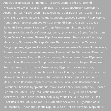
Анастасия Евгеньевна, Ривина Анна Валерьевна, Бойко Анатолий
Николаевич, Дугин Сергей Георгиевич, Пивоваров Андрей Сергеевич,
Аверин Виталий Евгеньевич, Барахоев Магомед Бекханович, Шарипков
Олег Викторович, Мошель Ирина Ароновна, Шведов Григорий Сергеевич,
Пономарев Лев Александрович, Каргалицкий Борис Юльевич, Созаев
Валерий Валерьевич, Исламов Тимур Рифгатович, Романова Ольга
Евгеньевна, Щаров Сергей Алексадрович, Цирульников Борис Альбертович,
Гасан Ольга Павловна, Паутов Юрий Анатольевич, Верховский Александр
Маркович, Пислакова-Паркер Марина Петровна, Кочеткова Татьяна
Владимировна, Чуркина Наталья Валерьевна, Акимова Татьяна Николаевна,
Золотарева Екатерина Александровна, Рачинский Ян Збигневич, Жемкова
Елена Борисовна, Гудков Лев Дмитриевич, Илларионова Юлия Юрьевна,
Саранг Анна Васильевна, Захарова Светлана Сергеевна, Аверин Владимир
Анатольевич, Щур Татьяна Михайловна, Щур Николай Алексеевич,
Блинушов Андрей Юрьевич, Мосин Алексей Геннадьевич, Гефтер Валентин
Михайлович, Симонов Алексей Кириллович, Флиге Ирина Анатольевна,
Мельникова Валентина Дмитриевна, Вититинова Елена Владимировна,
Баженова Светлана Куприяновна, Максимов Сергей Владимирович, Беляев
Сергей Иванович, Голубева Елена Николаевна, Ганнушкина Светлана
Алексеевна, Закс Елена Владимировна, Буртина Елена Юрьевна, Гендель
Людмила Залмановна, Кокорина Екатерина Алексеевна, Шуманов Илья
Вячеславович, Арапова Галина Юрьевна, Свечников Анатолий Мариевич,