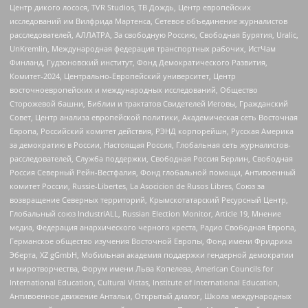
Центр дикого лосося, TVR Studios, ТВ Дождь, Центр европейских
исследований им Вилфрида Мартенса, Сетевое объединение журналистов
расследователей, АЛЛАТРА, За свободную Россию, Свободная Бурятия, Uralic,
UnKremlin, Международная федерация транспортных рабочих, ИстЧам
Финланд, Гудзоновский институт, Фонд Демократического Развития,
Комитет-2024, Центрально-Европейский университет, Центр
восточноевропейских и международных исследований, Общество
Сторожевой башни, Библии и трактатов Свидетелей Иеговы, Гражданский
Совет, Центр анализа европейской политики, Академическая сеть Восточная
Европа, Российский комитет действия, РЭНД корпорейшн, Русская Америка
за демократию в России, Настоящая Россия, Глобальная сеть журналистов-
расследователей, Служба поддержки, Свободная Россия Берлин, Свободная
Россия Северный Рейн-Вестфалия, Фонд глобальной помощи, Антивоенный
комитет России, Russie-Libertes, La Asocicion de Rusos Libres, Союз за
возвращение Северных территорий, Крымскотатарский Ресурсный Центр,
Глобальный союз IndustriALL, Russian Election Monitor, Article 19, Мнение
медиа, Федерация анархического черного креста, Радио Свободная Европа,
Германское общество изучения Восточной Европы, Фонд имени Фридриха
Эберта, XZ gGmbH, Мобильная академия поддержки гендерной демократии
и миротворчества, Форум имени Льва Копелева, American Councils for
International Education, Cultural Vistas, Institute of International Education,
Антивоенное движение Антальи, Открытый диалог, Школа международных