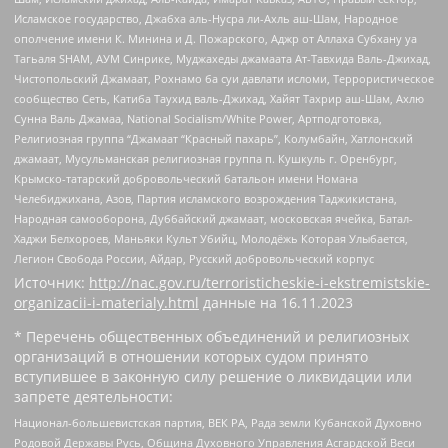
Исламское государство, Джабха аль-Нусра ли-Ахль аш-Шам, Народное
ополчение имени К. Минина и Д. Пожарского, Аджр от Аллаха Субхану уа
Тагьаля SHAM, АУМ Синрике, Муджахеды джамаата Ат-Тавхида Валь-Джихад,
Чистопольский Джамаат, Рохнамо ба суи давлати исломи, Террористическое
сообщество Сеть, Катиба Таухид валь-Джихад, Хайят Тахрир аш-Шам, Ахлю
Сунна Валь Джамаа, National Socialism/White Power, Артподготовка,
Религиозная группа “Джамаат “Красный пахарь”, Колумбайн, Хатлонский
джамаат, Мусульманская религиозная группа п. Кушкуль г. Оренбург,
Крымско-татарский добровольческий батальон имени Номана
Челебиджихана, Азов, Партия исламского возрождения Таджикистана,
Народная самооборона, Дуббайский джамаат, московская ячейка, Батал-
Хаджи Белхороев, Маньяки Культ Убийц, Молодёжь Которая Улыбается,
Легион Свобода России, Айдар, Русский добровольческий корпус
Источник:
http://nac.gov.ru/terroristicheskie-i-ekstremistskie-
organizacii-i-materialy.html
данные на
16.11.2023
* Перечень общественных объединений и религиозных
организаций в отношении которых судом принято
вступившее в законную силу решение о ликвидации или
запрете деятельности:
Национал-большевистская партия, ВЕК РА, Рада земли Кубанской Духовно
Родовой Державы Русь, Община Духовного Управления Асгардской Веси