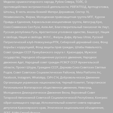
Меджлис крымскотатарского народа, Рубеж Севера, ТОЙС, О
противодействии экстремистской деятельности, РЕВТАТПОД, Артподготовка,
Штольц, В честь иконы Божией Матери Державная, Сектор 16,
Независимость, Фирма, Молодежная правозащитная группа МПГ, Курсом
Правды и Единения, Каракольская инициативная группа, Автоград Крю,
Союз Славянских Сил Руси, Алля-Аят, Благотворительный пансионат Ак Умут,
Русская республика Русь, Арестантское уголовное единство, Башкорт, Нация
и свобода, Нация и свобода, W.H.С., Фалунь Дафа, Иртыш Ultras, Русский
Патриотический клуб-Новокузнецк/РПК, Сибирский державный союз, Фонд
борьбы с коррупцией, Фонд защиты прав граждан, Штабы Навального,
Совет граждан СССР Прикубанского округа г. Краснодара, Мужское
государство, Народное объединение русского движения, Народное
движение Адат, Народный совет граждан РСФСР СССР Архангельской
области, Проект Штурм, Граждане СССР, Держава Союз Советских Светлых
Родов, Совет Советских Социалистических Районов, Meta Platforms Inc,
Facebook, Instagram, WhatsApp, СИЧ-С14, Добровольческое Движение
Организации украинских националистов, Черный Комитет, Татарстанское
Региональное Всетатарское общественное движение, Невоград,
Молодежное Демократическое Движение Весна, Верховный Совет
Татарской Автономной Советской Социалистической Республики, Конгресс
ойрат-калмыцкого народа, Исполнительный комитет совета народных
депутатов Красноярского края, Этническое национальное объединение,
ЛГБТ, Я.МЫ Сергей Фургал