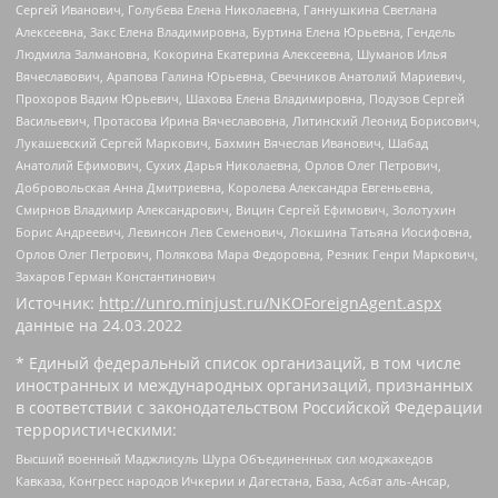
Сергей Иванович, Голубева Елена Николаевна, Ганнушкина Светлана
Алексеевна, Закс Елена Владимировна, Буртина Елена Юрьевна, Гендель
Людмила Залмановна, Кокорина Екатерина Алексеевна, Шуманов Илья
Вячеславович, Арапова Галина Юрьевна, Свечников Анатолий Мариевич,
Прохоров Вадим Юрьевич, Шахова Елена Владимировна, Подузов Сергей
Васильевич, Протасова Ирина Вячеславовна, Литинский Леонид Борисович,
Лукашевский Сергей Маркович, Бахмин Вячеслав Иванович, Шабад
Анатолий Ефимович, Сухих Дарья Николаевна, Орлов Олег Петрович,
Добровольская Анна Дмитриевна, Королева Александра Евгеньевна,
Смирнов Владимир Александрович, Вицин Сергей Ефимович, Золотухин
Борис Андреевич, Левинсон Лев Семенович, Локшина Татьяна Иосифовна,
Орлов Олег Петрович, Полякова Мара Федоровна, Резник Генри Маркович,
Захаров Герман Константинович
Источник:
http://unro.minjust.ru/NKOForeignAgent.aspx
данные на
24.03.2022
* Единый федеральный список организаций, в том числе
иностранных и международных организаций, признанных
в соответствии с законодательством Российской Федерации
террористическими:
Высший военный Маджлисуль Шура Объединенных сил моджахедов
Кавказа, Конгресс народов Ичкерии и Дагестана, База, Асбат аль-Ансар,