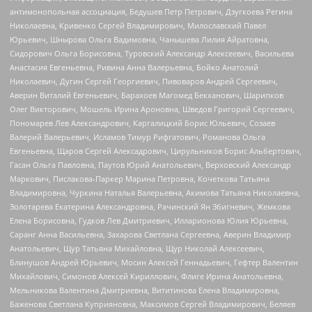
антимонопольная ассоциация, Бедушев Петр Петрович, Дзугкоева Регина
Николаевна, Кривенко Сергей Владимирович, Милославский Павел
Юрьевич, Шнырова Ольга Вадимовна, Чанышева Лилия Айратовна,
Сидорович Ольга Борисовна, Туровский Александр Алексеевич, Васильева
Анастасия Евгеньевна, Ривина Анна Валерьевна, Бойко Анатолий
Николаевич, Дугин Сергей Георгиевич, Пивоваров Андрей Сергеевич,
Аверин Виталий Евгеньевич, Барахоев Магомед Бекханович, Шарипков
Олег Викторович, Мошель Ирина Ароновна, Шведов Григорий Сергеевич,
Пономарев Лев Александрович, Каргалицкий Борис Юльевич, Созаев
Валерий Валерьевич, Исламов Тимур Рифгатович, Романова Ольга
Евгеньевна, Щаров Сергей Алексадрович, Цирульников Борис Альбертович,
Гасан Ольга Павловна, Паутов Юрий Анатольевич, Верховский Александр
Маркович, Пислакова-Паркер Марина Петровна, Кочеткова Татьяна
Владимировна, Чуркина Наталья Валерьевна, Акимова Татьяна Николаевна,
Золотарева Екатерина Александровна, Рачинский Ян Збигневич, Жемкова
Елена Борисовна, Гудков Лев Дмитриевич, Илларионова Юлия Юрьевна,
Саранг Анна Васильевна, Захарова Светлана Сергеевна, Аверин Владимир
Анатольевич, Щур Татьяна Михайловна, Щур Николай Алексеевич,
Блинушов Андрей Юрьевич, Мосин Алексей Геннадьевич, Гефтер Валентин
Михайлович, Симонов Алексей Кириллович, Флиге Ирина Анатольевна,
Мельникова Валентина Дмитриевна, Вититинова Елена Владимировна,
Баженова Светлана Куприяновна, Максимов Сергей Владимирович, Беляев