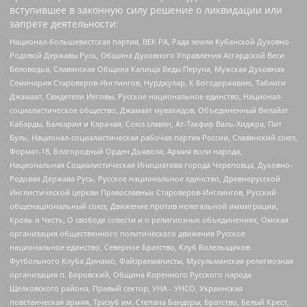
вступившее в законную силу решение о ликвидации или
запрете деятельности:
Национал-большевистская партия, ВЕК РА, Рада земли Кубанской Духовно
Родовой Державы Русь, Община Духовного Управления Асгардской Веси
Беловодья, Славянская Община Капища Веды Перуна, Мужская Духовная
Семинария Староверов-Инглингов, Нурджулар, К Богодержавию, Таблиги
Джамаат, Свидетели Иеговы, Русское национальное единство, Национал-
социалистическое общество, Джамаат мувахидов, Объединенный Вилайат
Кабарды, Балкарии и Карачая, Союз славян, Ат-Такфир Валь-Хиджра, Пит
Буль, Национал-социалистическая рабочая партия России, Славянский союз,
Формат-18, Благородный Орден Дьявола, Армия воли народа,
Национальная Социалистическая Инициатива города Череповца, Духовно-
Родовая Держава Русь, Русское национальное единство, Древнерусской
Инглистической церкви Православных Староверов-Инглингов, Русский
общенациональный союз, Движение против нелегальной иммиграции,
Кровь и Честь, О свободе совести и о религиозных объединениях, Омская
организация общественного политического движения Русское
национальное единство, Северное Братство, Клуб Болельщиков
Футбольного Клуба Динамо, Файзрахманисты, Мусульманская религиозная
организация п. Боровский, Община Коренного Русского народа
Щелковского района, Правый сектор, УНА - УНСО, Украинская
повстанческая армия, Тризуб им. Степана Бандеры, Братство, Белый Крест,