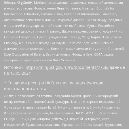
Эберта, XZ gGmbH, Мобильная академия поддержки гендерной демократии
и миротворчества, Форум имени Льва Копелева, American Councils for
International Education, Cultural Vistas, Institute of International Education,
Антивоенное движение Антальи, Открытый диалог, Школа международных
отношений и государственной политики им Питера Мунка, Российско-
канадский демократический альянс, Школа международных отношений им
Нормана Патерсона, Центр Гражданских Свобод, Фонд Бориса Немцова за
Свободу, Фонд имени Фридриха Науманна за свободу, Феминистское
антивоенное сопротивление, Комитет независимости Ингушетии, Прометей,
Stop Occupation of Karelia, Вернись живым, Фридом Хаус, СОТА медиа,
Либерально-демократическая Лига Украины
Источник:
https://minjust.gov.ru/ru/documents/7756/
данные
на
13.05.2024
* Сведения реестра НКО, выполняющих функции
иностранного агента:
Лилит, Правозащитная группа Гражданин.Армия.Право, Нижегородский
центр немецкой и европейской культуры, Центр гендерных исследований,
Фонд защиты прав граждан Штаб, Институт права и публичной политики,
Фонд борьбы с коррупцией, Альянс врачей, НАСИЛИЮ.НЕТ, Мы против
СПИДа, СВЕЧА, Гуманитарное действие, Открытый Петербург, Лига
Избирателей, Правовая инициатива, Гражданский Союз, Хасдей Ерушалаим,