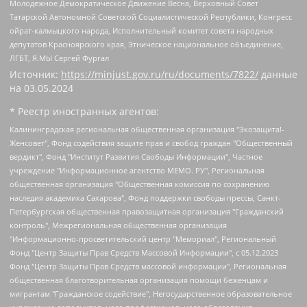
Молодежное Демократическое Движение Весна, Верховный Совет
Татарской Автономной Советской Социалистической Республики, Конгресс
ойрат-калмыцкого народа, Исполнительный комитет совета народных
депутатов Красноярского края, Этническое национальное объединение,
ЛГБТ, Я.МЫ Сергей Фургал
Источник:
https://minjust.gov.ru/ru/documents/7822/
данные
на
03.05.2024
* Реестр иностранных агентов:
Калининградская региональная общественная организация "Экозащита!-Женсовет", Фонд содействия защите прав и свобод граждан "Общественный вердикт", Фонд "Институт Развития Свободы Информации", Частное учреждение "Информационное агентство МЕМО. РУ", Региональная общественная организация "Общественная комиссия по сохранению наследия академика Сахарова", Фонд поддержки свободы прессы, Санкт-Петербургская общественная правозащитная организация "Гражданский контроль", Межрегиональная общественная организация "Информационно-просветительский центр "Мемориал", Региональный Фонд "Центр Защиты Прав Средств Массовой Информации", с 05.12.2023 Фонд "Центр Защиты Прав Средств массовой информации", Региональная общественная благотворительная организация помощи беженцам и мигрантам "Гражданское содействие", Негосударственное образовательное учреждение дополнительного профессионального образования (повышение квалификации) специалистов "АКАДЕМИЯ ПО ПРАВАМ ЧЕЛОВЕКА", Свердловская региональная общественная организация "Сутяжник", Автономная некоммерческая организация "Центр независимых социологических исследований", Союз общественных объединений "Российский исследовательский центр по правам человека", Региональное общественное учреждение научно-информационный центр "МЕМОРИАЛ", Некоммерческая организация "Фонд защиты гласности", Автономная некоммерческая организация "Институт прав человека", Городская общественная организация "Екатеринбургское общество "МЕМОРИАЛ", Городская общественная организация "Рязанское историко-просветительское и правозащитное общество "Мемориал" (Рязанский Мемориал), Челябинский региональный орган общественной самодеятельности – женское общественное объединение "Женщины Евразии", Челябинский региональный орган общественной самодеятельности "Уральская правозащитная группа", Фонд содействия защите здоровья и социальной справедливости имени Андрея Рылькова, Автономная Некоммерческая Организация "Аналитический Центр Юрия Левады", Автономная некоммерческая организация социальной поддержки населения "Проект Апрель", Региональная общественная организация помощи женщинам и детям, находящимся в кризисной ситуации "Информационно-методический центр "Анна", Фонд содействия развитию массовых коммуникаций и правовому просвещению "Так-так-Так", Фонд содействия устойчивому развитию "Серебряная тайга", Свердловский региональный общественный фонд социальных проектов "Новое время", "Idel.Реалии", Кавказ.Реалии, Крым.Реалии, Телеканал Настоящее Время, Татаро-башкирская служба Радио Свобода (Azatliq Radiosi), Радио Свободная Европа/Радио Свобода (PCE/PC), "Сибирь.Реалии", "Фактограф", Благотворительный фонд помощи осужденным и их семьям, Автономная некоммерческая организация "Институт глобализации и социальных движений", Фонд "В защиту прав заключенных", Частное учреждение "Центр поддержки и содействия развитию средств массовой информации", Пензенский региональный общественный благотворительный фонд "Гражданский союз", "Север.Реалии", Некоммерческая организация Фонд "Правовая инициатива", Общество с ограниченной ответственностью "Радио Свободная Европа/Радио Свобода", Чешское информационное агентство "MEDIUM-ORIENT", Красноярская региональная общественная организация "Мы против СПИДа", Камалягин Денис Николаевич, Маркелов Сергей Евгеньевич, Пономарев Лев Александрович, Савицкая Людмила Алексеевна, Автономная некоммерческая организация "Центр по работе с проблемой насилия "НАСИЛИЮ.НЕТ", Межрегиональный профессиональный союз работников здравоохранения "Альянс врачей", Юридическое лицо, зарегистрированное в Латвийской Республике, SIA "Medusa Project" (регистрационный номер 40103797863, дата регистрации 10.06.2014), Некоммерческая организация "Фонд по борьбе с коррупцией", Автономная некоммерческая организация "Институт права и публичной политики", Баданин Роман Сергеевич, Гликин Максим Александрович, Железнова Мария Михайловна, Лукьянова Юлия Сергеевна, Маетная Елизавета Витальевна, Маняхин Петр Борисович, Чуракова Ольга Владимировна, Ярош Юлия Петровна, Юридическое лицо "The Insider SIA", зарегистрированное в Риге, Латвийская Республика (дата регистрации 26.06.2015), являющееся администратором доменного имени интернет-издания "The Insider SIA", https://theins.ru, Постернак Алексей Евгеньевич, Рубин Михаил Аркадьевич, Анин Роман Александрович, Юридическое лицо Istories fonds, зарегистрированное в Латвийской Республике (регистрационный номер 50008295751, дата регистрации 24.02.2020), Великовский Дмитрий Александрович, Долинина Ирина Николаевна, Мароховская Алеся Алексеевна, Шлейнов Роман Юрьевич, Шмагун Олеся Валентиновна, Общество с ограниченной ответственностью "Альтаир 2021", Общество с ограниченной ответственностью "Вега 2021", Общество с ограниченной ответственностью "Главный редактор 2021", Общество с ограниченной ответственностью "Ромашки монолит", Важенков Артем Валерьевич, Ивановская областная общественная организация "Центр гендерных исследований", Гурман Юрий Альбертович, Медиапроект "ОВД-Инфо", Егоров Владимир Владимирович, Жилинский Владимир Александрович, Общество с ограниченной ответственностью "ЗП", Иванова София Юрьевна, Карезина Инна Павловна, Кильтау Екатерина Викторовна, Петров Алексей Викторович, Пискунов Сергей Евгеньевич, Смирнов Сергей Сергеевич, Тихонов Михаил Сергеевич, Общество с ограниченной ответственностью "ЖУРНАЛИСТ-ИНОСТРАННЫЙ АГЕНТ", Арапова Галина Юрьевна, Вольтская Татьяна Анатольевна, Американская компания "Mason G.E.S. Anonymous Foundation" (США), являющаяся владельцем интернет-издания https://mnews.world/, Компания "Stichting Bellingcat", зарегистрированная в Нидерландах (дата регистрации 11.07.2018), Захаров Андрей Вячеславович, Клепиковская Екатерина Дмитриевна, Общество с ограниченной ответственностью "МЕМО", Перл Роман Александрович, Симонов Евгений Алексеевич, Соловьева Елена Анатольевна, Сотников Даниил Владимирович, Сурначева Елизавета Дмитриевна, Автономная некоммерческая организация по защите прав человека и информированию населения "Якутия – Наше Мнение", Общество с ограниченной ответственностью "Москоу диджитал медиа", с 26.01.2023 Общество с ограниченной ответственностью "Чайка Белые сады", Ветошкина Валерия Валерьевна, Заговора Максим Александрович, Межрегиональное общественное движение "Российская ЛГБТ - сеть", Оленичев Максим Владимирович, Павлов Иван Юрьевич, Скворцова Елена Сергеевна, Общество с ограниченной ответственностью "Как бы инагент", Кочетков Игорь Викторович, Общество с ограниченной ответственностью "Честные выборы", Еланчик Олег Александрович, Общество с ограниченной ответственностью "Нобелевский призыв", Гималова Регина Эмилевна, Григорьев Андрей Валерьевич, Григорьева Алина Александровна, Ассоциация по содействию защите прав призывников, альтернативнослужащих и военнослужащих "Правозащитная группа "Гражданин.Армия.Право", Хисамова Регина Фаритовна, Автономная некоммерческая организация по реализации социально-правовых программ "Лилит", Дальневосточное общественное движение "Маяк", Санкт-Петербургская ЛГБТ-инициативная группа "Выход", Инициативная группа ЛГБТ+ "Реверс", Алексеев Андрей Викторович, Бекбулатова Таисия Львовна, Беляев Иван Михайлович, Владыкина Елена Сергеевна, Гельман Марат Александрович, Никульшина Вероника Юрьевна, Толоконникова Надежда Андреевна, Шендерович Виктор Анатольевич, Общество с ограниченной ответственностью "Данное сообщение", Общество с ограниченной ответственностью Издательский дом "Новая глава", Айнбиндер Александра Александровна, Московский комьюнити-центр для ЛГБТ+инициатив, Благотворительный фонд развития филантропии, Deutsche Welle (Германия, Kurt-Schumacher-Strasse 3, 53113 Bonn), Борзунова Мария Михайловна, Воробьев Виктор Викторович, Голубева Анна Львовна, Константинова Алла Михайловна, Малкова Ирина Владимировна, Мурадов Мурад Абдулгалимович, Осетинская Елизавета Николаевна, Понасенков Евгений Николаевич, Ганапольский Матвей Юрьевич, Киселев Евгений Алексеевич, Борухович Ирина Григорьевна, Дремин Иван Тимофеевич, Дубровский Дмитрий Викторович, Красноярская региональная общественная организация поддержки и развития альтернативных образовательных технологий и межкультурных коммуникаций "ИНТЕРРА", Маяковская Екатерина Алексеевна, Фейгин Марк Захарович, Филимонов Андрей Викторович, Дзугкоева Регина Николаевна, Доброхотов Роман Александрович, Дудь Юрий Александрович, Елкин Сергей Владимирович, Кругликов Кирилл Игоревич, Сабунаева Мария Леонидовна, Семенов Алексей Владимирович, Шаинян Карен Багратович, Шульман Екатерина Михайловна, Асафьев Артур Валерьевич, Вахштайн Виктор Семенович, Венедиктов Алексей Алексеевич, Лушникова Екатерина Евгеньевна, Волков Леонид Михайлович, Невзоров Александр Глебович, Пархоменко Сергей Борисович, Сироткин Ярослав Николаевич, Кара-Мурза Владимир Владимирович, Баранова Наталья Владимировна, Гозман Леонид Яковлевич, Кагарлицкий Борис Юльевич, Климарев Михаил Валерьевич, Милов Владимир Станиславович, Автономная некоммерческая организация Краснодарский центр современного искусства "Типография", Моргенштерн Алишер Тагирович, Соболь Любовь Эдуардовна, Общество с ограниченной ответственностью "ЛИЗА НОРМ", Каспаров Гарри Кимович, Ходорковский Михаил Борисович, Общество с ограниченной ответственностью "Апрельские тезисы", Данилович Ирина Брониславовна, Кашин Олег Владимирович, Петров Николай Владимирович, Пивоваров Алексей Владимирович, Соколов Михаил Владимирович, Цветкова Юлия Владимировна, Чичваркин Евгений Александрович, Комитет против пыток/Команда против пыток, Общество с ограниченной ответственностью "Первый научный", Общество с ограниченной ответственностью "Вертолет и ко", Белоцерковская Вероника Борисовна, Кац Максим Евгеньевич, Лазарева Татьяна Юрьевна, Шаведдинов Руслан Табризович, Яшин Илья Валерьевич, Общество с ограниченной ответственностью "Иноагент ААВ", Алешковский Дмитрий Петрович, Альбац Евгения Марковна, Быков Дмитрий Львович, Галямина Юлия Евгеньевна, Лойко Сергей Леонидович, Мартынов Кирилл Константинович, Медведев Сергей Александрович, Крашенинников Федор Геннадиевич, Гордеева Катерина Вл