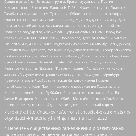
Священная война, Исламская группа, Братья-мусульмане, Партия
исламского освобождения, Лашкар-И-Тайба, Исламская группа, Движение
Талибан, Исламская партия Туркестана, Общество социальных реформ,
Общество возрождения исламского наследия, Дом двух святых, Джунд аш-
Шам, Исламский джихад, Аль-Каида, Имарат Кавказ, АБТО, Правый сектор,
Исламское государство, Джабха аль-Нусра ли-Ахль аш-Шам, Народное
ополчение имени К. Минина и Д. Пожарского, Аджр от Аллаха Субхану уа
Тагьаля SHAM, АУМ Синрике, Муджахеды джамаата Ат-Тавхида Валь-Джихад,
Чистопольский Джамаат, Рохнамо ба суи давлати исломи, Террористическое
сообщество Сеть, Катиба Таухид валь-Джихад, Хайят Тахрир аш-Шам, Ахлю
Сунна Валь Джамаа, National Socialism/White Power, Артподготовка,
Религиозная группа “Джамаат “Красный пахарь”, Колумбайн, Хатлонский
джамаат, Мусульманская религиозная группа п. Кушкуль г. Оренбург,
Крымско-татарский добровольческий батальон имени Номана
Челебиджихана, Азов, Партия исламского возрождения Таджикистана,
Народная самооборона, Дуббайский джамаат, московская ячейка, Батал-
Хаджи Белхороев, Маньяки Культ Убийц, Молодёжь Которая Улыбается,
Легион Свобода России, Айдар, Русский добровольческий корпус
Источник:
http://nac.gov.ru/terroristicheskie-i-ekstremistskie-
organizacii-i-materialy.html
данные на
16.11.2023
* Перечень общественных объединений и религиозных
организаций в отношении которых судом принято