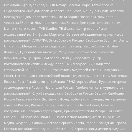
Всемирный фонд природы, BDR Novaja Gazeta-Europe, Алтай проект,
Образовательный дом прав человека Чернигов, Фонд Дом Прав Человека,
Белорусский дом прав человека имени Бориса Звозскова, Дом прав
человека Тбилиси, Дом прав человека Ереван, Дом прав человека Крым,
Центр дикого лосося, TVR Studios, ТВ Дождь, Центр европейских
исследований им Вилфрида Мартенса, Сетевое объединение журналистов
расследователей, АЛЛАТРА, За свободную Россию, Свободная Бурятия, Uralic,
UnKremlin, Международная федерация транспортных рабочих, ИстЧам
Финланд, Гудзоновский институт, Фонд Демократического Развития,
Комитет-2024, Центрально-Европейский университет, Центр
восточноевропейских и международных исследований, Общество
Сторожевой башни, Библии и трактатов Свидетелей Иеговы, Гражданский
Совет, Центр анализа европейской политики, Академическая сеть Восточная
Европа, Российский комитет действия, РЭНД корпорейшн, Русская Америка
за демократию в России, Настоящая Россия, Глобальная сеть журналистов-
расследователей, Служба поддержки, Свободная Россия Берлин, Свободная
Россия Северный Рейн-Вестфалия, Фонд глобальной помощи, Антивоенный
комитет России, Russie-Libertes, La Asocicion de Rusos Libres, Союз за
возвращение Северных территорий, Крымскотатарский Ресурсный Центр,
Глобальный союз IndustriALL, Russian Election Monitor, Article 19, Мнение
медиа, Федерация анархического черного креста, Радио Свободная Европа,
Германское общество изучения Восточной Европы, Фонд имени Фридриха