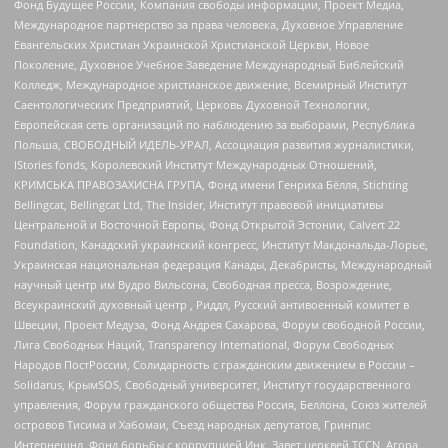
Фонд Будущее России, Компания свободы информации, Проект Медиа,
Международное партнерство за права человека, Духовное Управление
Евангельских Христиан Украинской Христианской Церкви, Новое
Поколение, Духовное Учебное Заведение Международный Библейский
Колледж, Международное христианское движение, Всемирный Институт
Саентологических Предприятий, Церковь Духовной Технологии,
Европейская сеть организаций по наблюдению за выборами, Республика
Польша, СВОБОДНЫЙ ИДЕЛЬ-УРАЛ, Ассоциация развития журналистики,
IStories fonds, Королевский Институт Международных Отношений,
КРИМСЬКА ПРАВОЗАХИСНА ГРУПА, Фонд имени Генриха Бёлля, Stichting
Bellingcat, Bellingcat Ltd, The Insider, Институт правовой инициативы
Центральной и Восточной Европы, Фонд Открытой Эстонии, Calvert 22
Foundation, Канадский украинский конгресс, Институт Макдональда-Лорье,
Украинская национальная федерация Канады, Декабристы, Международный
научный центр им Вудро Вильсона, Свободная пресса, Возрождение,
Всеукраинский духовный центр , Риддл, Русский антивоенный комитет в
Швеции, Проект Медуза, Фонд Андрея Сахарова, Форум свободной России,
Лига Свободных Наций, Transparеncy International, Форум Свободных
Народов ПостРоссии, Солидарность с гражданским движением в России –
Solidarus, КрымSOS, Свободный университет, Институт государственного
управления, Форум гражданского общества Россия, Беллона, Союз жителей
островов Тисима и Хабомаи, Съезд народных депутатов, Гринпис
Интернешнл, Фонд борьбы с коррупцией Инк, Завет церквей TCCN, Агора,