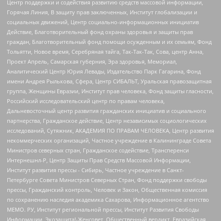
Центр поддержки и содействия развитию средств массовой информации,
Горячая Линия, В защиту прав заключенных, Институт глобализации и
социальных движений, Центр социально-информационных инициатив
Действие, Благотворительный фонд охраны здоровья и защиты прав
граждан, Благотворительный фонд помощи осужденным и их семьям, Фонд
Тольятти, Новое время, Серебряная тайга, Так-Так-Так, Сова, центр Анна,
Проект Апрель, Самарская губерния, Эра здоровья, Мемориал,
Аналитический Центр Юрия Левады, Издательство Парк Гагарина, Фонд
имени Андрея Рылькова, Сфера, Центр СИБАЛЬТ, Уральская правозащитная
группа, Женщины Евразии, Институт прав человека, Фонд защиты гласности,
Российский исследовательский центр по правам человека,
Дальневосточный центр развития гражданских инициатив и социального
партнерства, Гражданское действие, Центр независимых социологических
исследований, Сутяжник, АКАДЕМИЯ ПО ПРАВАМ ЧЕЛОВЕКА, Центр развития
некоммерческих организаций, Частное учреждение в Калининграде Совета
Министров северных стран, Гражданское содействие, Трансперенси
Интернешнл-Р, Центр Защиты Прав Средств Массовой Информации,
Институт развития прессы - Сибирь, Частное учреждение в Санкт-
Петербурге Совета Министров Северных Стран, Фонд поддержки свободы
прессы, Гражданский контроль, Человек и Закон, Общественная комиссия
по сохранению наследия академика Сахарова, Информационное агентство
МЕМО. РУ, Институт региональной прессы, Институт Развития Свободы
Информации, Экозащита!-Женсовет, Общественный вердикт, Евразийская