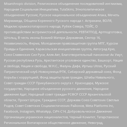
Misanthropic division, Религиозное объединение последователей инглиизма,
Народная Социальная Инициатива, TulaSkins, Этнополитическое
объединение Русские, Русское национальное объединение Атака, Мечеть
Мирмамеда, Община Коренного Русского народа г. Астрахани, ВОЛЯ,
Меджлис крымскотатарского народа, Рубеж Севера, ТОЙС, О
противодействии экстремистской деятельности, РЕВТАТПОД, Артподготовка,
Штольц, В честь иконы Божией Матери Державная, Сектор 16,
Независимость, Фирма, Молодежная правозащитная группа МПГ, Курсом
Правды и Единения, Каракольская инициативная группа, Автоград Крю,
Союз Славянских Сил Руси, Алля-Аят, Благотворительный пансионат Ак Умут,
Русская республика Русь, Арестантское уголовное единство, Башкорт, Нация
и свобода, Нация и свобода, W.H.С., Фалунь Дафа, Иртыш Ultras, Русский
Патриотический клуб-Новокузнецк/РПК, Сибирский державный союз, Фонд
борьбы с коррупцией, Фонд защиты прав граждан, Штабы Навального,
Совет граждан СССР Прикубанского округа г. Краснодара, Мужское
государство, Народное объединение русского движения, Народное
движение Адат, Народный совет граждан РСФСР СССР Архангельской
области, Проект Штурм, Граждане СССР, Держава Союз Советских Светлых
Родов, Совет Советских Социалистических Районов, Meta Platforms Inc,
Facebook, Instagram, WhatsApp, СИЧ-С14, Добровольческое Движение
Организации украинских националистов, Черный Комитет, Татарстанское
Региональное Всетатарское общественное движение, Невоград,