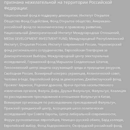
признана нежелательной на территории Российской
Федерации:
Национальный фонд в поддержку демократии, Институт Открытое
Общество Фонд Содействия, Фонд Открытое общество, Американо-
российский фонд по экономическому и правовому развитию,
Национальный Демократический Институт Международных Отношений,
MEDIA DEVELOPMENT INVESTMENT FUND, Международный Республиканский
Институт, Открытая Россия, Институт современной России, Черноморский
фонд регионального сотрудничества, Европейская Платформа за
Демократические Выборы, Международный центр электоральных
исследований, Германский фонд Маршалла Соединенных Штатов,
Тихоокеанский центр защиты окружающей среды и природных ресурсов,
Свободная Россия, Всемирный конгресс украинцев, Атлантический совет,
Человек в беде, Европейский фонд за демократию, Джеймстаунский фонд,
Прожект Хармони, Родники дракона, Врачи против насильственного
извлечения органов, Фалунь Дафа, Друзья Фалуньгун, Фалуньгун, Коалиция
по расследованию преследования в отношении Фалуньгун в Китае,
Всемирная организация по расследованию преследований Фалуньгун,
Пражский гражданский центр, Ассоциация школ политических
исследований при Совете Европы, Центр либеральной современности,
Форум русскоязычных европейцев, Немецко-русский обмен, Бард колледж,
Европейский выбор, Фонд Ходорковского, Оксфордский российский фонд,