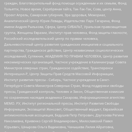
граждан, Благотворительный фонд помощи осужденным и их семьям, Фонд
Тольятти, Новое время, Серебряная тайга, Так-Так-Так, Сова, центр Анна,
Проект Апрель, Самарская губерния, Эра здоровья, Мемориал,
Аналитический Центр Юрия Левады, Издательство Парк Гагарина, Фонд
имени Андрея Рылькова, Сфера, Центр СИБАЛЬТ, Уральская правозащитная
группа, Женщины Евразии, Институт прав человека, Фонд защиты гласности,
Российский исследовательский центр по правам человека,
Дальневосточный центр развития гражданских инициатив и социального
партнерства, Гражданское действие, Центр независимых социологических
исследований, Сутяжник, АКАДЕМИЯ ПО ПРАВАМ ЧЕЛОВЕКА, Центр развития
некоммерческих организаций, Частное учреждение в Калининграде Совета
Министров северных стран, Гражданское содействие, Трансперенси
Интернешнл-Р, Центр Защиты Прав Средств Массовой Информации,
Институт развития прессы - Сибирь, Частное учреждение в Санкт-
Петербурге Совета Министров Северных Стран, Фонд поддержки свободы
прессы, Гражданский контроль, Человек и Закон, Общественная комиссия
по сохранению наследия академика Сахарова, Информационное агентство
МЕМО. РУ, Институт региональной прессы, Институт Развития Свободы
Информации, Экозащита!-Женсовет, Общественный вердикт, Евразийская
антимонопольная ассоциация, Бедушев Петр Петрович, Дзугкоева Регина
Николаевна, Кривенко Сергей Владимирович, Милославский Павел
Юрьевич, Шнырова Ольга Вадимовна, Чанышева Лилия Айратовна,