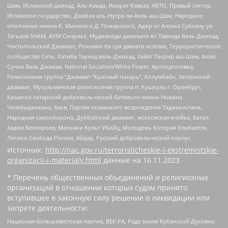
Шам, Исламский джихад, Аль-Каида, Имарат Кавказ, АБТО, Правый сектор,
Исламское государство, Джабха аль-Нусра ли-Ахль аш-Шам, Народное
ополчение имени К. Минина и Д. Пожарского, Аджр от Аллаха Субхану уа
Тагьаля SHAM, АУМ Синрике, Муджахеды джамаата Ат-Тавхида Валь-Джихад,
Чистопольский Джамаат, Рохнамо ба суи давлати исломи, Террористическое
сообщество Сеть, Катиба Таухид валь-Джихад, Хайят Тахрир аш-Шам, Ахлю
Сунна Валь Джамаа, National Socialism/White Power, Артподготовка,
Религиозная группа “Джамаат “Красный пахарь”, Колумбайн, Хатлонский
джамаат, Мусульманская религиозная группа п. Кушкуль г. Оренбург,
Крымско-татарский добровольческий батальон имени Номана
Челебиджихана, Азов, Партия исламского возрождения Таджикистана,
Народная самооборона, Дуббайский джамаат, московская ячейка, Батал-
Хаджи Белхороев, Маньяки Культ Убийц, Молодёжь Которая Улыбается,
Легион Свобода России, Айдар, Русский добровольческий корпус
Источник:
http://nac.gov.ru/terroristicheskie-i-ekstremistskie-
organizacii-i-materialy.html
данные на
16.11.2023
* Перечень общественных объединений и религиозных
организаций в отношении которых судом принято
вступившее в законную силу решение о ликвидации или
запрете деятельности:
Национал-большевистская партия, ВЕК РА, Рада земли Кубанской Духовно