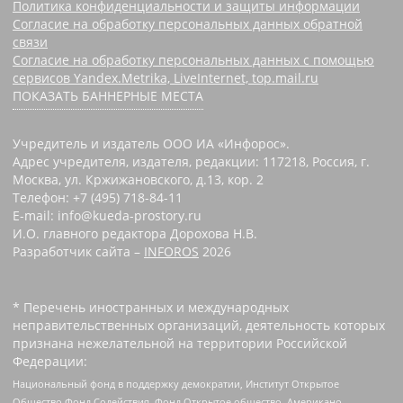
Политика конфиденциальности и защиты информации
Согласие на обработку персональных данных обратной
связи
Согласие на обработку персональных данных с помощью
сервисов Yandex.Metrika, LiveInternet, top.mail.ru
ПОКАЗАТЬ БАННЕРНЫЕ МЕСТА
Учредитель и издатель ООО ИА «Инфорос».
Адрес учредителя, издателя, редакции: 117218, Россия, г.
Москва, ул. Кржижановского, д.13, кор. 2
Телефон: +7 (495) 718-84-11
E-mail: info@kueda-prostory.ru
И.О. главного редактора Дорохова Н.В.
Разработчик сайта –
INFOROS
2026
* Перечень иностранных и международных
неправительственных организаций, деятельность которых
признана нежелательной на территории Российской
Федерации:
Национальный фонд в поддержку демократии, Институт Открытое
Общество Фонд Содействия, Фонд Открытое общество, Американо-