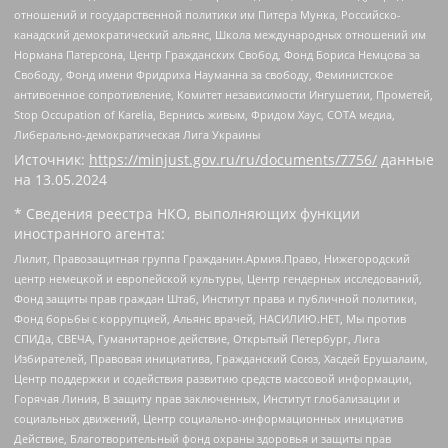
отношений и государственной политики им Питера Мунка, Российско-
канадский демократический альянс, Школа международных отношений им
Нормана Патерсона, Центр Гражданских Свобод, Фонд Бориса Немцова за
Свободу, Фонд имени Фридриха Науманна за свободу, Феминистское
антивоенное сопротивление, Комитет независимости Ингушетии, Прометей,
Stop Occupation of Karelia, Вернись живым, Фридом Хаус, СОТА медиа,
Либерально-демократическая Лига Украины
Источник:
https://minjust.gov.ru/ru/documents/7756/
данные
на
13.05.2024
* Сведения реестра НКО, выполняющих функции
иностранного агента:
Лилит, Правозащитная группа Гражданин.Армия.Право, Нижегородский
центр немецкой и европейской культуры, Центр гендерных исследований,
Фонд защиты прав граждан Штаб, Институт права и публичной политики,
Фонд борьбы с коррупцией, Альянс врачей, НАСИЛИЮ.НЕТ, Мы против
СПИДа, СВЕЧА, Гуманитарное действие, Открытый Петербург, Лига
Избирателей, Правовая инициатива, Гражданский Союз, Хасдей Ерушалаим,
Центр поддержки и содействия развитию средств массовой информации,
Горячая Линия, В защиту прав заключенных, Институт глобализации и
социальных движений, Центр социально-информационных инициатив
Действие, Благотворительный фонд охраны здоровья и защиты прав