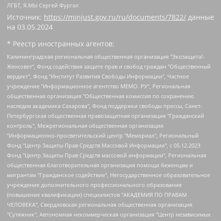
ЛГБТ, Я.МЫ Сергей Фургал
Источник:
https://minjust.gov.ru/ru/documents/7822/
данные
на
03.05.2024
* Реестр иностранных агентов:
Калининградская региональная общественная организация "Экозащита!-Женсовет", Фонд содействия защите прав и свобод граждан "Общественный вердикт", Фонд "Институт Развития Свободы Информации", Частное учреждение "Информационное агентство МЕМО. РУ", Региональная общественная организация "Общественная комиссия по сохранению наследия академика Сахарова", Фонд поддержки свободы прессы, Санкт-Петербургская общественная правозащитная организация "Гражданский контроль", Межрегиональная общественная организация "Информационно-просветительский центр "Мемориал", Региональный Фонд "Центр Защиты Прав Средств Массовой Информации", с 05.12.2023 Фонд "Центр Защиты Прав Средств массовой информации", Региональная общественная благотворительная организация помощи беженцам и мигрантам "Гражданское содействие", Негосударственное образовательное учреждение дополнительного профессионального образования (повышение квалификации) специалистов "АКАДЕМИЯ ПО ПРАВАМ ЧЕЛОВЕКА", Свердловская региональная общественная организация "Сутяжник", Автономная некоммерческая организация "Центр независимых социологических исследований", Союз общественных объединений "Российский исследовательский центр по правам человека", Региональное общественное учреждение научно-информационный центр "МЕМОРИАЛ", Некоммерческая организация "Фонд защиты гласности", Автономная некоммерческая организация "Институт прав человека", Городская общественная организация "Екатеринбургское общество "МЕМОРИАЛ", Городская общественная организация "Рязанское историко-просветительское и правозащитное общество "Мемориал" (Рязанский Мемориал), Челябинский региональный орган общественной самодеятельности – женское общественное объединение "Женщины Евразии", Челябинский региональный орган общественной самодеятельности "Уральская правозащитная группа", Фонд содействия защите здоровья и социальной справедливости имени Андрея Рылькова, Автономная Некоммерческая Организация "Аналитический Центр Юрия Левады", Автономная некоммерческая организация социальной поддержки населения "Проект Апрель", Региональная общественная организация помощи женщинам и детям, находящимся в кризисной ситуации "Информационно-методический центр "Анна", Фонд содействия развитию массовых коммуникаций и правовому просвещению "Так-так-Так", Фонд содействия устойчивому развитию "Серебряная тайга", Свердловский региональный общественный фонд социальных проектов "Новое время", "Idel.Реалии", Кавказ.Реалии, Крым.Реалии, Телеканал Настоящее Время, Татаро-башкирская служба Радио Свобода (Azatliq Radiosi), Радио Свободная Европа/Радио Свобода (PCE/PC), "Сибирь.Реалии", "Фактограф", Благотворительный фонд помощи осужденным и их семьям, Автономная некоммерческая организация "Институт глобализации и социальных движений", Фонд "В защиту прав заключенных", Частное учреждение "Центр поддержки и содействия развитию средств массовой информации", Пензенский региональный общественный благотворительный фонд "Гражданский союз", "Север.Реалии", Некоммерческая организация Фонд "Правовая инициатива", Общество с ограниченной ответственностью "Радио Свободная Европа/Радио Свобода", Чешское информационное агентство "MEDIUM-ORIENT", Красноярская региональная общественная организация "Мы против СПИДа", Камалягин Денис Николаевич, Маркелов Сергей Евгеньевич, Пономарев Лев Александрович, Савицкая Людмила Алексеевна, Автономная некоммерческая организация "Центр по работе с проблемой насилия "НАСИЛИЮ.НЕТ", Межрегиональный профессиональный союз работников здравоохранения "Альянс врачей", Юридическое лицо, зарегистрированное в Латвийской Республике, SIA "Medusa Project" (регистрационный номер 40103797863, дата регистрации 10.06.2014), Некоммерческая организация "Фонд по борьбе с коррупцией", Автономная некоммерческая организация "Институт права и публичной политики", Баданин Роман Сергеевич, Гликин Максим Александрович, Железнова Мария Михайловна, Лукьянова Юлия Сергеевна, Маетная Елизавета Витальевна, Маняхин Петр Борисович, Чуракова Ольга Владимировна, Ярош Юлия Петровна, Юридическое лицо "The Insider SIA", зарегистрированное в Риге, Латвийская Республика (дата регистрации 26.06.2015), являющееся администратором доменного имени интернет-издания "The Insider SIA", https://theins.ru, Постернак Алексей Евгеньевич, Рубин Михаил Аркадьевич, Анин Роман Александрович, Юридическое лицо Istories fonds, зарегистрированное в Латвийской Республике (регистрационный номер 50008295751, дата регистрации 24.02.2020), Великовский Дмитрий Александрович, Долинина Ирина Николаевна, Мароховская Алеся Алексеевна, Шлейнов Роман Юрьевич, Шмагун Олеся Валентиновна, Общество с ограниченной ответственностью "Альтаир 2021", Общество с ограниченной ответственностью "Вега 2021", Общество с ограниченной ответственностью "Главный редактор 2021", Общество с ограниченной ответственностью "Ромашки монолит", Важенков Артем Валерьевич, Ивановская областная общественная организация "Центр гендерных исследований", Гурман Юрий Альбертович, Медиапроект "ОВД-Инфо", Егоров Владимир Владимирович, Жилинский Владимир Александрович, Общество с ограниченной ответственностью "ЗП", Иванова София Юрьевна, Карезина Инна Павловна, Кильтау Екатерина Викторовна, Петров Алексей Викторович, Пискунов Сергей Евгеньевич, Смирнов Сергей Сергеевич, Тихонов Михаил Сергеевич, Общество с ограниченной ответственностью "ЖУРНАЛИСТ-ИНОСТРАННЫЙ АГЕНТ", Арапова Галина Юрьевна, Вольтская Татьяна Анатольевна, Американская компания "Mason G.E.S. Anonymous Foundation" (США), являющаяся владельцем интернет-издания https://mnews.world/, Компания "Stichting Bellingcat", зарегистрированная в Нидерландах (дата регистрации 11.07.2018), Захаров Андрей Вячеславович, Клепиковская Екатерина Дмитриевна, Общество с ограниченной ответственностью "МЕМО", Перл Роман Александрович, Симонов Евгений Алексеевич, Соловьева Елена Анатольевна, Сотников Даниил Владимирович, Сурначева Елизавета Дмитриевна, Автономная некоммерческая организация по защите прав человека и информированию населения "Якутия – Наше Мнение", Общество с ограниченной ответственностью "Москоу диджитал медиа", с 26.01.2023 Общество с ограниченной ответственностью "Чайка Белые сады", Ветошкина Валерия Валерьевна, Заговора Максим Александрович, Межрегиональное общественное движение "Российская ЛГБТ - сеть", Оленичев Максим Владимирович, Павлов Иван Юрьевич, Скворцова Елена Сергеевна, Общество с ограниченной ответственностью "Как бы инагент", Кочетков Игорь Викторович, Общество с ограниченной ответственностью "Честные выборы", Еланчик Олег Александрович, Общество с ограниченной ответственностью "Нобелевский призыв", Гималова Регина Эмилевна, Григорьев Андрей Валерьевич, Григорьева Алина Александровна, Ассоциация по содействию защите прав призывников, альтернативнослужащих и военнослужащих "Правозащитная группа "Гражданин.Армия.Право", Хисамова Регина Фаритовна, Автономная некоммерческая организация по реализации социально-правовых программ "Лилит", Дальневосточное общественное движение "Маяк", Санкт-Петербургская ЛГБТ-инициативная группа "Выход", Инициативная группа ЛГБТ+ "Реверс", Алексеев Андрей Викторович, Бекбулатова Таисия Львовна, Беляев Иван Михайлович, Владыкина Елена Сергеевна, Гельман Марат Александрович, Никульшина Вероника Юрьевна, Толоконникова Надежда Андреевна, Шендерович Виктор Анатольевич, Общество с ограниченной ответственностью "Данное сообщение", Общество с ограниченной ответственностью Издательский дом "Новая глава", Айнбиндер Александра Александровна, Московский комьюнити-центр для ЛГБТ+инициатив, Благотворительный фонд развития филантропии, Deutsche Welle (Германия, Kurt-Schumacher-Strasse 3, 53113 Bonn), Борзунова Мария Михайловна, Воробьев Виктор Викторович, Голубева Анна Львовна, Константинова Алла Михайловна, Малкова Ирина Владимировна, Мурадов Мурад Абдулгалимович, Осетинская Елизавета Николаевна, Понасенков Евгений Николаевич, Ганапольский Матвей Юрьевич, Киселев Евгений Алексеевич, Борухович Ирина Григорьевна, Дремин Иван Тимофеевич, Дубровский Дмитрий Викторович, Красноярская региональная общественная организация поддержки и развития альтернативных образовательных технологий и межкультурных коммуникаций "ИНТЕРРА", Маяковская Екатерина Алексеевна, Фейгин Марк Захарович, Филимонов Андрей Викторович, Дзугкоева Регина Николаевна, Доброхотов Роман Александрович, Дудь Юрий Александрович, Елкин Сергей Владимирович, Кругликов Кирилл Игоревич, Сабунаева Мария Леонидовна, Семенов Алексей Владимирович, Шаинян Карен Багратович, Шульман Екатерина Михайловна, Асафьев Артур Валерьевич, Вахштайн Виктор Семенович, Венедиктов Алексей Алексеевич, Лушникова Екатерина Евгеньевна, Волков Леонид Михайлович, Невзоров Александр Глебович, Пархоменко Сергей Борисович, Сироткин Ярослав Николаевич, Кара-Мурза Владимир Владимирович, Баранова Наталья Владимировна, Гозман Леонид Яковлевич, Кагарлицкий Борис Юльевич, Климарев Михаил Валерьевич, Милов Владимир Станиславович, Автономная некоммерческая организация Краснодарский центр современного искусства "Типография", Моргенштерн Алишер Тагирович, Соболь Любовь Эдуардовна, Общество с ограниченной ответственностью "ЛИЗА НОРМ", Каспаров Гарри Кимович, Ходорковский Михаил Борисович, Общество с ограниченной ответственностью "Апрельские тезисы", Данилович Ирина Брониславовна, Кашин Олег Владимирович, Петров Николай Владимирович, Пивоваров Алексей Владимирович, Соколов Михаил Владимирович, Цветкова Юлия Владимировна, Чичваркин Евгений Александрович, Комитет против пыток/Команда против пыток, Общество с ограниченной ответственностью "Первый научный", Общество с ограниченной ответственностью "Вертолет и ко", Белоцерковская Вероника Борисовна, Кац Максим Евгеньевич, Лазарева Татьяна Юрьевна, Шаведдинов Руслан Табризович, Яшин Илья Валерьевич, Общество с ограниченной ответственностью "Иноагент ААВ", Алешковский Дмитрий Петрович, Альбац Евгения Марковна, Быков Дмитрий Львович, Галямина Юлия Евгеньевна, Лойко Сергей Леонидович, Мартынов Кирилл Константинович, Медведев Сергей Александрович, Крашенинников Федор Геннадиевич, Гордеева Катерина Вл