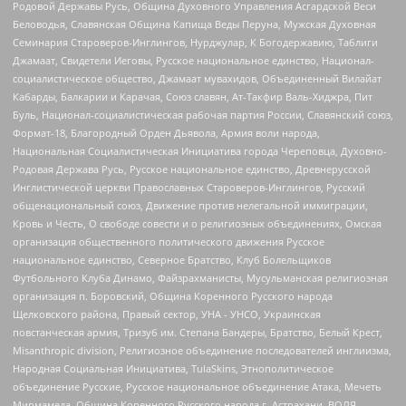
Родовой Державы Русь, Община Духовного Управления Асгардской Веси
Беловодья, Славянская Община Капища Веды Перуна, Мужская Духовная
Семинария Староверов-Инглингов, Нурджулар, К Богодержавию, Таблиги
Джамаат, Свидетели Иеговы, Русское национальное единство, Национал-
социалистическое общество, Джамаат мувахидов, Объединенный Вилайат
Кабарды, Балкарии и Карачая, Союз славян, Ат-Такфир Валь-Хиджра, Пит
Буль, Национал-социалистическая рабочая партия России, Славянский союз,
Формат-18, Благородный Орден Дьявола, Армия воли народа,
Национальная Социалистическая Инициатива города Череповца, Духовно-
Родовая Держава Русь, Русское национальное единство, Древнерусской
Инглистической церкви Православных Староверов-Инглингов, Русский
общенациональный союз, Движение против нелегальной иммиграции,
Кровь и Честь, О свободе совести и о религиозных объединениях, Омская
организация общественного политического движения Русское
национальное единство, Северное Братство, Клуб Болельщиков
Футбольного Клуба Динамо, Файзрахманисты, Мусульманская религиозная
организация п. Боровский, Община Коренного Русского народа
Щелковского района, Правый сектор, УНА - УНСО, Украинская
повстанческая армия, Тризуб им. Степана Бандеры, Братство, Белый Крест,
Misanthropic division, Религиозное объединение последователей инглиизма,
Народная Социальная Инициатива, TulaSkins, Этнополитическое
объединение Русские, Русское национальное объединение Атака, Мечеть
Мирмамеда, Община Коренного Русского народа г. Астрахани, ВОЛЯ,