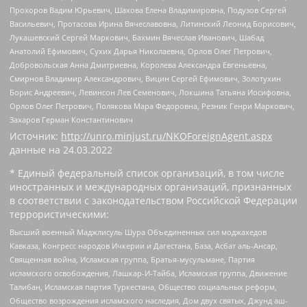
Прохоров Вадим Юрьевич, Шахова Елена Владимировна, Подузов Сергей
Васильевич, Протасова Ирина Вячеславовна, Литинский Леонид Борисович,
Лукашевский Сергей Маркович, Бахмин Вячеслав Иванович, Шабад
Анатолий Ефимович, Сухих Дарья Николаевна, Орлов Олег Петрович,
Добровольская Анна Дмитриевна, Королева Александра Евгеньевна,
Смирнов Владимир Александрович, Вицин Сергей Ефимович, Золотухин
Борис Андреевич, Левинсон Лев Семенович, Локшина Татьяна Иосифовна,
Орлов Олег Петрович, Полякова Мара Федоровна, Резник Генри Маркович,
Захаров Герман Константинович
Источник:
http://unro.minjust.ru/NKOForeignAgent.aspx
данные на
24.03.2022
* Единый федеральный список организаций, в том числе
иностранных и международных организаций, признанных
в соответствии с законодательством Российской Федерации
террористическими:
Высший военный Маджлисуль Шура Объединенных сил моджахедов
Кавказа, Конгресс народов Ичкерии и Дагестана, База, Асбат аль-Ансар,
Священная война, Исламская группа, Братья-мусульмане, Партия
исламского освобождения, Лашкар-И-Тайба, Исламская группа, Движение
Талибан, Исламская партия Туркестана, Общество социальных реформ,
Общество возрождения исламского наследия, Дом двух святых, Джунд аш-