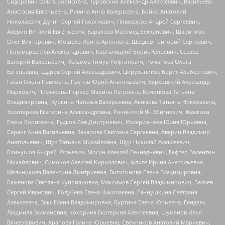
Сидорович Ольга Борисовна, Туровский Александр Алексеевич, Васильева
Анастасия Евгеньевна, Ривина Анна Валерьевна, Бойко Анатолий
Николаевич, Дугин Сергей Георгиевич, Пивоваров Андрей Сергеевич,
Аверин Виталий Евгеньевич, Барахоев Магомед Бекханович, Шарипков
Олег Викторович, Мошель Ирина Ароновна, Шведов Григорий Сергеевич,
Пономарев Лев Александрович, Каргалицкий Борис Юльевич, Созаев
Валерий Валерьевич, Исламов Тимур Рифгатович, Романова Ольга
Евгеньевна, Щаров Сергей Алексадрович, Цирульников Борис Альбертович,
Гасан Ольга Павловна, Паутов Юрий Анатольевич, Верховский Александр
Маркович, Пислакова-Паркер Марина Петровна, Кочеткова Татьяна
Владимировна, Чуркина Наталья Валерьевна, Акимова Татьяна Николаевна,
Золотарева Екатерина Александровна, Рачинский Ян Збигневич, Жемкова
Елена Борисовна, Гудков Лев Дмитриевич, Илларионова Юлия Юрьевна,
Саранг Анна Васильевна, Захарова Светлана Сергеевна, Аверин Владимир
Анатольевич, Щур Татьяна Михайловна, Щур Николай Алексеевич,
Блинушов Андрей Юрьевич, Мосин Алексей Геннадьевич, Гефтер Валентин
Михайлович, Симонов Алексей Кириллович, Флиге Ирина Анатольевна,
Мельникова Валентина Дмитриевна, Вититинова Елена Владимировна,
Баженова Светлана Куприяновна, Максимов Сергей Владимирович, Беляев
Сергей Иванович, Голубева Елена Николаевна, Ганнушкина Светлана
Алексеевна, Закс Елена Владимировна, Буртина Елена Юрьевна, Гендель
Людмила Залмановна, Кокорина Екатерина Алексеевна, Шуманов Илья
Вячеславович, Арапова Галина Юрьевна, Свечников Анатолий Мариевич,