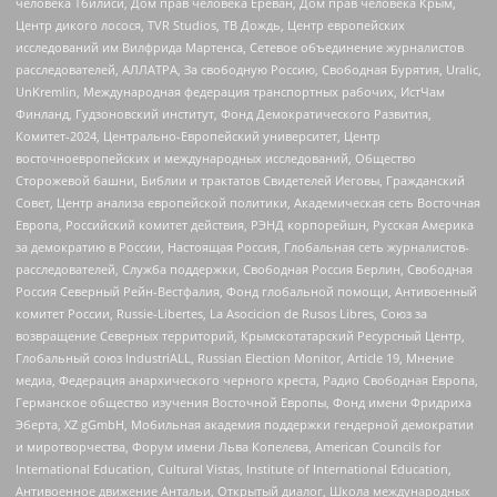
человека Тбилиси, Дом прав человека Ереван, Дом прав человека Крым,
Центр дикого лосося, TVR Studios, ТВ Дождь, Центр европейских
исследований им Вилфрида Мартенса, Сетевое объединение журналистов
расследователей, АЛЛАТРА, За свободную Россию, Свободная Бурятия, Uralic,
UnKremlin, Международная федерация транспортных рабочих, ИстЧам
Финланд, Гудзоновский институт, Фонд Демократического Развития,
Комитет-2024, Центрально-Европейский университет, Центр
восточноевропейских и международных исследований, Общество
Сторожевой башни, Библии и трактатов Свидетелей Иеговы, Гражданский
Совет, Центр анализа европейской политики, Академическая сеть Восточная
Европа, Российский комитет действия, РЭНД корпорейшн, Русская Америка
за демократию в России, Настоящая Россия, Глобальная сеть журналистов-
расследователей, Служба поддержки, Свободная Россия Берлин, Свободная
Россия Северный Рейн-Вестфалия, Фонд глобальной помощи, Антивоенный
комитет России, Russie-Libertes, La Asocicion de Rusos Libres, Союз за
возвращение Северных территорий, Крымскотатарский Ресурсный Центр,
Глобальный союз IndustriALL, Russian Election Monitor, Article 19, Мнение
медиа, Федерация анархического черного креста, Радио Свободная Европа,
Германское общество изучения Восточной Европы, Фонд имени Фридриха
Эберта, XZ gGmbH, Мобильная академия поддержки гендерной демократии
и миротворчества, Форум имени Льва Копелева, American Councils for
International Education, Cultural Vistas, Institute of International Education,
Антивоенное движение Антальи, Открытый диалог, Школа международных