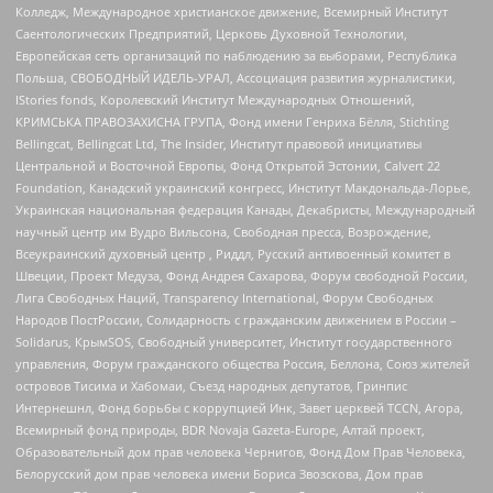
Колледж, Международное христианское движение, Всемирный Институт
Саентологических Предприятий, Церковь Духовной Технологии,
Европейская сеть организаций по наблюдению за выборами, Республика
Польша, СВОБОДНЫЙ ИДЕЛЬ-УРАЛ, Ассоциация развития журналистики,
IStories fonds, Королевский Институт Международных Отношений,
КРИМСЬКА ПРАВОЗАХИСНА ГРУПА, Фонд имени Генриха Бёлля, Stichting
Bellingcat, Bellingcat Ltd, The Insider, Институт правовой инициативы
Центральной и Восточной Европы, Фонд Открытой Эстонии, Calvert 22
Foundation, Канадский украинский конгресс, Институт Макдональда-Лорье,
Украинская национальная федерация Канады, Декабристы, Международный
научный центр им Вудро Вильсона, Свободная пресса, Возрождение,
Всеукраинский духовный центр , Риддл, Русский антивоенный комитет в
Швеции, Проект Медуза, Фонд Андрея Сахарова, Форум свободной России,
Лига Свободных Наций, Transparеncy International, Форум Свободных
Народов ПостРоссии, Солидарность с гражданским движением в России –
Solidarus, КрымSOS, Свободный университет, Институт государственного
управления, Форум гражданского общества Россия, Беллона, Союз жителей
островов Тисима и Хабомаи, Съезд народных депутатов, Гринпис
Интернешнл, Фонд борьбы с коррупцией Инк, Завет церквей TCCN, Агора,
Всемирный фонд природы, BDR Novaja Gazeta-Europe, Алтай проект,
Образовательный дом прав человека Чернигов, Фонд Дом Прав Человека,
Белорусский дом прав человека имени Бориса Звозскова, Дом прав