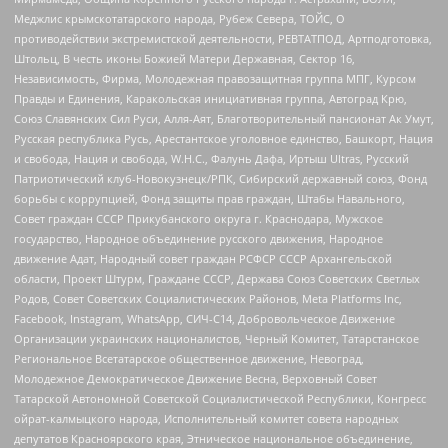
Меджлис крымскотатарского народа, Рубеж Севера, ТОЙС, О
противодействии экстремистской деятельности, РЕВТАТПОД, Артподготовка,
Штольц, В честь иконы Божией Матери Державная, Сектор 16,
Независимость, Фирма, Молодежная правозащитная группа МПГ, Курсом
Правды и Единения, Каракольская инициативная группа, Автоград Крю,
Союз Славянских Сил Руси, Алля-Аят, Благотворительный пансионат Ак Умут,
Русская республика Русь, Арестантское уголовное единство, Башкорт, Нация
и свобода, Нация и свобода, W.H.С., Фалунь Дафа, Иртыш Ultras, Русский
Патриотический клуб-Новокузнецк/РПК, Сибирский державный союз, Фонд
борьбы с коррупцией, Фонд защиты прав граждан, Штабы Навального,
Совет граждан СССР Прикубанского округа г. Краснодара, Мужское
государство, Народное объединение русского движения, Народное
движение Адат, Народный совет граждан РСФСР СССР Архангельской
области, Проект Штурм, Граждане СССР, Держава Союз Советских Светлых
Родов, Совет Советских Социалистических Районов, Meta Platforms Inc,
Facebook, Instagram, WhatsApp, СИЧ-С14, Добровольческое Движение
Организации украинских националистов, Черный Комитет, Татарстанское
Региональное Всетатарское общественное движение, Невоград,
Молодежное Демократическое Движение Весна, Верховный Совет
Татарской Автономной Советской Социалистической Республики, Конгресс
ойрат-калмыцкого народа, Исполнительный комитет совета народных
депутатов Красноярского края, Этническое национальное объединение,