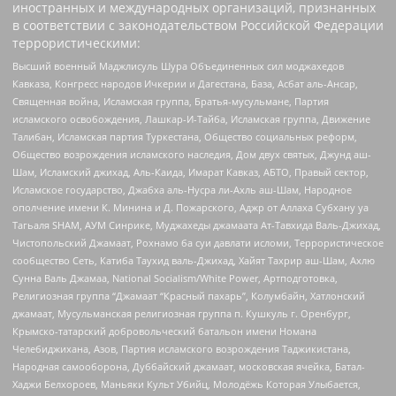
иностранных и международных организаций, признанных
в соответствии с законодательством Российской Федерации
террористическими:
Высший военный Маджлисуль Шура Объединенных сил моджахедов
Кавказа, Конгресс народов Ичкерии и Дагестана, База, Асбат аль-Ансар,
Священная война, Исламская группа, Братья-мусульмане, Партия
исламского освобождения, Лашкар-И-Тайба, Исламская группа, Движение
Талибан, Исламская партия Туркестана, Общество социальных реформ,
Общество возрождения исламского наследия, Дом двух святых, Джунд аш-
Шам, Исламский джихад, Аль-Каида, Имарат Кавказ, АБТО, Правый сектор,
Исламское государство, Джабха аль-Нусра ли-Ахль аш-Шам, Народное
ополчение имени К. Минина и Д. Пожарского, Аджр от Аллаха Субхану уа
Тагьаля SHAM, АУМ Синрике, Муджахеды джамаата Ат-Тавхида Валь-Джихад,
Чистопольский Джамаат, Рохнамо ба суи давлати исломи, Террористическое
сообщество Сеть, Катиба Таухид валь-Джихад, Хайят Тахрир аш-Шам, Ахлю
Сунна Валь Джамаа, National Socialism/White Power, Артподготовка,
Религиозная группа “Джамаат “Красный пахарь”, Колумбайн, Хатлонский
джамаат, Мусульманская религиозная группа п. Кушкуль г. Оренбург,
Крымско-татарский добровольческий батальон имени Номана
Челебиджихана, Азов, Партия исламского возрождения Таджикистана,
Народная самооборона, Дуббайский джамаат, московская ячейка, Батал-
Хаджи Белхороев, Маньяки Культ Убийц, Молодёжь Которая Улыбается,