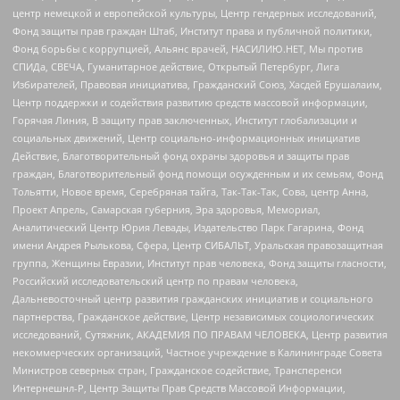
центр немецкой и европейской культуры, Центр гендерных исследований,
Фонд защиты прав граждан Штаб, Институт права и публичной политики,
Фонд борьбы с коррупцией, Альянс врачей, НАСИЛИЮ.НЕТ, Мы против
СПИДа, СВЕЧА, Гуманитарное действие, Открытый Петербург, Лига
Избирателей, Правовая инициатива, Гражданский Союз, Хасдей Ерушалаим,
Центр поддержки и содействия развитию средств массовой информации,
Горячая Линия, В защиту прав заключенных, Институт глобализации и
социальных движений, Центр социально-информационных инициатив
Действие, Благотворительный фонд охраны здоровья и защиты прав
граждан, Благотворительный фонд помощи осужденным и их семьям, Фонд
Тольятти, Новое время, Серебряная тайга, Так-Так-Так, Сова, центр Анна,
Проект Апрель, Самарская губерния, Эра здоровья, Мемориал,
Аналитический Центр Юрия Левады, Издательство Парк Гагарина, Фонд
имени Андрея Рылькова, Сфера, Центр СИБАЛЬТ, Уральская правозащитная
группа, Женщины Евразии, Институт прав человека, Фонд защиты гласности,
Российский исследовательский центр по правам человека,
Дальневосточный центр развития гражданских инициатив и социального
партнерства, Гражданское действие, Центр независимых социологических
исследований, Сутяжник, АКАДЕМИЯ ПО ПРАВАМ ЧЕЛОВЕКА, Центр развития
некоммерческих организаций, Частное учреждение в Калининграде Совета
Министров северных стран, Гражданское содействие, Трансперенси
Интернешнл-Р, Центр Защиты Прав Средств Массовой Информации,