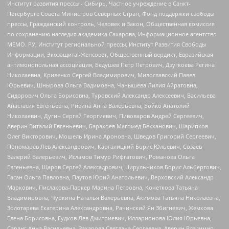
Институт развития прессы - Сибирь, Частное учреждение в Санкт-
Петербурге Совета Министров Северных Стран, Фонд поддержки свободы
прессы, Гражданский контроль, Человек и Закон, Общественная комиссия
по сохранению наследия академика Сахарова, Информационное агентство
МЕМО. РУ, Институт региональной прессы, Институт Развития Свободы
Информации, Экозащита!-Женсовет, Общественный вердикт, Евразийская
антимонопольная ассоциация, Бедушев Петр Петрович, Дзугкоева Регина
Николаевна, Кривенко Сергей Владимирович, Милославский Павел
Юрьевич, Шнырова Ольга Вадимовна, Чанышева Лилия Айратовна,
Сидорович Ольга Борисовна, Туровский Александр Алексеевич, Васильева
Анастасия Евгеньевна, Ривина Анна Валерьевна, Бойко Анатолий
Николаевич, Дугин Сергей Георгиевич, Пивоваров Андрей Сергеевич,
Аверин Виталий Евгеньевич, Барахоев Магомед Бекханович, Шарипков
Олег Викторович, Мошель Ирина Ароновна, Шведов Григорий Сергеевич,
Пономарев Лев Александрович, Каргалицкий Борис Юльевич, Созаев
Валерий Валерьевич, Исламов Тимур Рифгатович, Романова Ольга
Евгеньевна, Щаров Сергей Алексадрович, Цирульников Борис Альбертович,
Гасан Ольга Павловна, Паутов Юрий Анатольевич, Верховский Александр
Маркович, Пислакова-Паркер Марина Петровна, Кочеткова Татьяна
Владимировна, Чуркина Наталья Валерьевна, Акимова Татьяна Николаевна,
Золотарева Екатерина Александровна, Рачинский Ян Збигневич, Жемкова
Елена Борисовна, Гудков Лев Дмитриевич, Илларионова Юлия Юрьевна,
Саранг Анна Васильевна, Захарова Светлана Сергеевна, Аверин Владимир