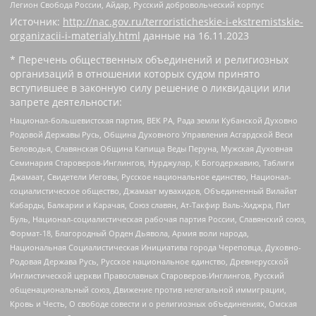
Легион Свобода России, Айдар, Русский добровольческий корпус
Источник:
http://nac.gov.ru/terroristicheskie-i-ekstremistskie-
organizacii-i-materialy.html
данные на
16.11.2023
* Перечень общественных объединений и религиозных
организаций в отношении которых судом принято
вступившее в законную силу решение о ликвидации или
запрете деятельности:
Национал-большевистская партия, ВЕК РА, Рада земли Кубанской Духовно
Родовой Державы Русь, Община Духовного Управления Асгардской Веси
Беловодья, Славянская Община Капища Веды Перуна, Мужская Духовная
Семинария Староверов-Инглингов, Нурджулар, К Богодержавию, Таблиги
Джамаат, Свидетели Иеговы, Русское национальное единство, Национал-
социалистическое общество, Джамаат мувахидов, Объединенный Вилайат
Кабарды, Балкарии и Карачая, Союз славян, Ат-Такфир Валь-Хиджра, Пит
Буль, Национал-социалистическая рабочая партия России, Славянский союз,
Формат-18, Благородный Орден Дьявола, Армия воли народа,
Национальная Социалистическая Инициатива города Череповца, Духовно-
Родовая Держава Русь, Русское национальное единство, Древнерусской
Инглистической церкви Православных Староверов-Инглингов, Русский
общенациональный союз, Движение против нелегальной иммиграции,
Кровь и Честь, О свободе совести и о религиозных объединениях, Омская