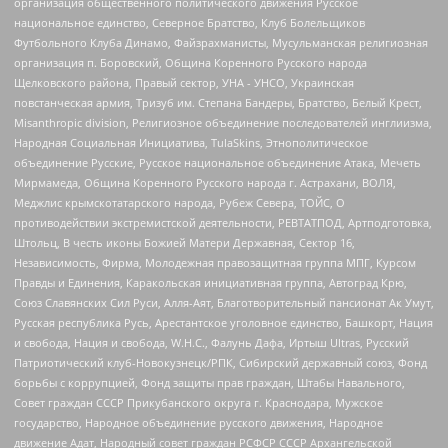
организация общественного политического движения Русское
национальное единство, Северное Братство, Клуб Болельщиков
Футбольного Клуба Динамо, Файзрахманисты, Мусульманская религиозная
организация п. Боровский, Община Коренного Русского народа
Щелковского района, Правый сектор, УНА - УНСО, Украинская
повстанческая армия, Тризуб им. Степана Бандеры, Братство, Белый Крест,
Misanthropic division, Религиозное объединение последователей инглиизма,
Народная Социальная Инициатива, TulaSkins, Этнополитическое
объединение Русские, Русское национальное объединение Атака, Мечеть
Мирмамеда, Община Коренного Русского народа г. Астрахани, ВОЛЯ,
Меджлис крымскотатарского народа, Рубеж Севера, ТОЙС, О
противодействии экстремистской деятельности, РЕВТАТПОД, Артподготовка,
Штольц, В честь иконы Божией Матери Державная, Сектор 16,
Независимость, Фирма, Молодежная правозащитная группа МПГ, Курсом
Правды и Единения, Каракольская инициативная группа, Автоград Крю,
Союз Славянских Сил Руси, Алля-Аят, Благотворительный пансионат Ак Умут,
Русская республика Русь, Арестантское уголовное единство, Башкорт, Нация
и свобода, Нация и свобода, W.H.С., Фалунь Дафа, Иртыш Ultras, Русский
Патриотический клуб-Новокузнецк/РПК, Сибирский державный союз, Фонд
борьбы с коррупцией, Фонд защиты прав граждан, Штабы Навального,
Совет граждан СССР Прикубанского округа г. Краснодара, Мужское
государство, Народное объединение русского движения, Народное
движение Адат, Народный совет граждан РСФСР СССР Архангельской