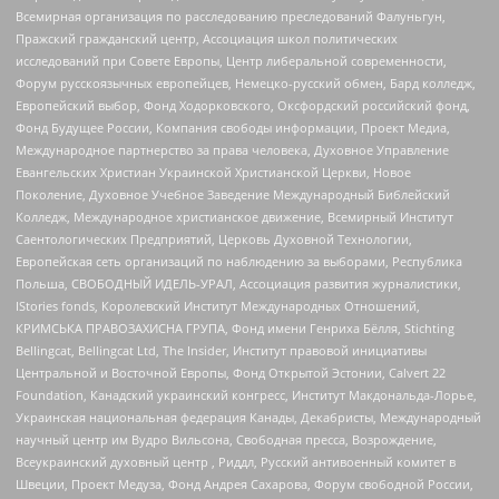
Всемирная организация по расследованию преследований Фалуньгун,
Пражский гражданский центр, Ассоциация школ политических
исследований при Совете Европы, Центр либеральной современности,
Форум русскоязычных европейцев, Немецко-русский обмен, Бард колледж,
Европейский выбор, Фонд Ходорковского, Оксфордский российский фонд,
Фонд Будущее России, Компания свободы информации, Проект Медиа,
Международное партнерство за права человека, Духовное Управление
Евангельских Христиан Украинской Христианской Церкви, Новое
Поколение, Духовное Учебное Заведение Международный Библейский
Колледж, Международное христианское движение, Всемирный Институт
Саентологических Предприятий, Церковь Духовной Технологии,
Европейская сеть организаций по наблюдению за выборами, Республика
Польша, СВОБОДНЫЙ ИДЕЛЬ-УРАЛ, Ассоциация развития журналистики,
IStories fonds, Королевский Институт Международных Отношений,
КРИМСЬКА ПРАВОЗАХИСНА ГРУПА, Фонд имени Генриха Бёлля, Stichting
Bellingcat, Bellingcat Ltd, The Insider, Институт правовой инициативы
Центральной и Восточной Европы, Фонд Открытой Эстонии, Calvert 22
Foundation, Канадский украинский конгресс, Институт Макдональда-Лорье,
Украинская национальная федерация Канады, Декабристы, Международный
научный центр им Вудро Вильсона, Свободная пресса, Возрождение,
Всеукраинский духовный центр , Риддл, Русский антивоенный комитет в
Швеции, Проект Медуза, Фонд Андрея Сахарова, Форум свободной России,