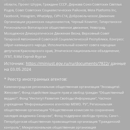
области, Проект Штурм, Граждане СССР, Держава Союз Советских Светлых
Родов, Совет Советских Социалистических Районов, Meta Platforms Inc,
Facebook, Instagram, WhatsApp, СИЧ-С14, Добровольческое Движение
Организации украинских националистов, Черный Комитет, Татарстанское
Региональное Всетатарское общественное движение, Невоград,
Молодежное Демократическое Движение Весна, Верховный Совет
Татарской Автономной Советской Социалистической Республики, Конгресс
ойрат-калмыцкого народа, Исполнительный комитет совета народных
депутатов Красноярского края, Этническое национальное объединение,
ЛГБТ, Я.МЫ Сергей Фургал
Источник:
https://minjust.gov.ru/ru/documents/7822/
данные
на
03.05.2024
* Реестр иностранных агентов:
Калининградская региональная общественная организация "Экозащита!-Женсовет", Фонд содействия защите прав и свобод граждан "Общественный вердикт", Фонд "Институт Развития Свободы Информации", Частное учреждение "Информационное агентство МЕМО. РУ", Региональная общественная организация "Общественная комиссия по сохранению наследия академика Сахарова", Фонд поддержки свободы прессы, Санкт-Петербургская общественная правозащитная организация "Гражданский контроль", Межрегиональная общественная организация "Информационно-просветительский центр "Мемориал", Региональный Фонд "Центр Защиты Прав Средств Массовой Информации", с 05.12.2023 Фонд "Центр Защиты Прав Средств массовой информации", Региональная общественная благотворительная организация помощи беженцам и мигрантам "Гражданское содействие", Негосударственное образовательное учреждение дополнительного профессионального образования (повышение квалификации) специалистов "АКАДЕМИЯ ПО ПРАВАМ ЧЕЛОВЕКА", Свердловская региональная общественная организация "Сутяжник", Автономная некоммерческая организация "Центр независимых социологических исследований", Союз общественных объединений "Российский исследовательский центр по правам человека", Региональное общественное учреждение научно-информационный центр "МЕМОРИАЛ", Некоммерческая организация "Фонд защиты гласности", Автономная некоммерческая организация "Институт прав человека", Городская общественная организация "Екатеринбургское общество "МЕМОРИАЛ", Городская общественная организация "Рязанское историко-просветительское и правозащитное общество "Мемориал" (Рязанский Мемориал), Челябинский региональный орган общественной самодеятельности – женское общественное объединение "Женщины Евразии", Челябинский региональный орган общественной самодеятельности "Уральская правозащитная группа", Фонд содействия защите здоровья и социальной справедливости имени Андрея Рылькова, Автономная Некоммерческая Организация "Аналитический Центр Юрия Левады", Автономная некоммерческая организация социальной поддержки населения "Проект Апрель", Региональная общественная организация помощи женщинам и детям, находящимся в кризисной ситуации "Информационно-методический центр "Анна", Фонд содействия развитию массовых коммуникаций и правовому просвещению "Так-так-Так", Фонд содействия устойчивому развитию "Серебряная тайга", Свердловский региональный общественный фонд социальных проектов "Новое время", "Idel.Реалии", Кавказ.Реалии, Крым.Реалии, Телеканал Настоящее Время, Татаро-башкирская служба Радио Свобода (Azatliq Radiosi), Радио Свободная Европа/Радио Свобода (PCE/PC), "Сибирь.Реалии", "Фактограф", Благотворительный фонд помощи осужденным и их семьям, Автономная некоммерческая организация "Институт глобализации и социальных движений", Фонд "В защиту прав заключенных", Частное учреждение "Центр поддержки и содействия развитию средств массовой информации", Пензенский региональный общественный благотворительный фонд "Гражданский союз", "Север.Реалии", Некоммерческая организация Фонд "Правовая инициатива", Общество с ограниченной ответственностью "Радио Свободная Европа/Радио Свобода", Чешское информационное агентство "MEDIUM-ORIENT", Красноярская региональная общественная организация "Мы против СПИДа", Камалягин Денис Николаевич, Маркелов Сергей Евгеньевич, Пономарев Лев Александрович, Савицкая Людмила Алексеевна, Автономная некоммерческая организация "Центр по работе с проблемой насилия "НАСИЛИЮ.НЕТ", Межрегиональный профессиональный союз работников здравоохранения "Альянс врачей", Юридическое лицо, зарегистрированное в Латвийской Республике, SIA "Medusa Project" (регистрационный номер 40103797863, дата регистрации 10.06.2014), Некоммерческая организация "Фонд по борьбе с коррупцией", Автономная некоммерческая организация "Институт права и публичной политики", Баданин Роман Сергеевич, Гликин Максим Александрович, Железнова Мария Михайловна, Лукьянова Юлия Сергеевна, Маетная Елизавета Витальевна, Маняхин Петр Борисович, Чуракова Ольга Владимировна, Ярош Юлия Петровна, Юридическое лицо "The Insider SIA", зарегистрированное в Риге, Латвийская Республика (дата регистрации 26.06.2015), являющееся администратором доменного имени интернет-издания "The Insider SIA", https://theins.ru, Постернак Алексей Евгеньевич, Рубин Михаил Аркадьевич, Анин Роман Александрович, Юридическое лицо Istories fonds, зарегистрированное в Латвийской Республике (регистрационный номер 50008295751, дата регистрации 24.02.2020), Великовский Дмитрий Александрович, Долинина Ирина Николаевна, Мароховская Алеся Алексеевна, Шлейнов Роман Юрьевич, Шмагун Олеся Валентиновна, Общество с ограниченной ответственностью "Альтаир 2021", Общество с ограниченной ответственностью "Вега 2021", Общество с ограниченной ответственностью "Главный редактор 2021", Общество с ограниченной ответственностью "Ромашки монолит", Важенков Артем Валерьевич, Ивановская областная общественная организация "Центр гендерных исследований", Гурман Юрий Альбертович, Медиапроект "ОВД-Инфо", Егоров Владимир Владимирович, Жилинский Владимир Александрович, Общество с ограниченной ответственностью "ЗП", Иванова София Юрьевна, Карезина Инна Павловна, Кильтау Екатерина Викторовна, Петров Алексей Викторович, Пискунов Сергей Евгеньевич, Смирнов Сергей Сергеевич, Тихонов Михаил Сергеевич, Общество с ограниченной ответственностью "ЖУРНАЛИСТ-ИНОСТРАННЫЙ АГЕНТ", Арапова Галина Юрьевна, Вольтская Татьяна Анатольевна, Американская компания "Mason G.E.S. Anonymous Foundation" (США), являющаяся владельцем интернет-издания https://mnews.world/, Компания "Stichting Bellingcat", зарегистрированная в Нидерландах (дата регистрации 11.07.2018), Захаров Андрей Вячеславович, Клепиковская Екатерина Дмитриевна, Общество с ограниченной ответственностью "МЕМО", Перл Роман Александрович, Симонов Евгений Алексеевич, Соловьева Елена Анатольевна, Сотников Даниил Владимирович, Сурначева Елизавета Дмитриевна, Автономная некоммерческая организация по защите прав человека и информированию населения "Якутия – Наше Мнение", Общество с ограниченной ответственностью "Москоу диджитал медиа", с 26.01.2023 Общество с ограниченной ответственностью "Чайка Белые сады", Ветошкина Валерия Валерьевна, Заговора Максим Александрович, Межрегиональное общественное движение "Российская ЛГБТ - сеть", Оленичев Максим Владимирович, Павлов Иван Юрьевич, Скворцова Елена Сергеевна, Общество с ограниченной ответственностью "Как бы инагент", Кочетков Игорь Викторович, Общество с ограниченной ответственностью "Честные выборы", Еланчик Олег Александрович, Общество с ограниченной ответственностью "Нобелевский призыв", Гималова Регина Эмилевна, Григорьев Андрей Валерьевич, Григорьева Алина Александровна, Ассоциация по содействию защите прав призывников, альтернативнослужащих и военнослужащих "Правозащитная группа "Гражданин.Армия.Право", Хисамова Регина Фаритовна, Автономная некоммерческая организация по реализации социально-правовых программ "Лилит", Дальневосточное общественное движение "Маяк", Санкт-Петербургская ЛГБТ-инициативная группа "Выход", Инициативная группа ЛГБТ+ "Реверс", Алексеев Андрей Викторович, Бекбулатова Таисия Львовна, Беляев Иван Михайлович, Владыкина Елена Сергеевна, Гельман Марат Александрович, Никульшина Вероника Юрьевна, Толоконникова Надежда Андреевна, Шендерович Виктор Анатольевич, Общество с ограниченной ответственностью "Данное сообщение", Общество с ограниченной ответственностью Издательский дом "Новая глава", Айнбиндер Александра Александровна, Московский комьюнити-центр для ЛГБТ+инициатив, Благотворительный фонд развития филантропии, Deutsche Welle (Германия, Kurt-Schumacher-Strasse 3, 53113 Bonn), Борзунова Мария Михайловна, Воробьев Виктор Викторович, Голубева Анна Львовна, Константинова Алла Михайловна, Малкова Ирина Владимировна, Мурадов Мурад Абдулгалимович, Осетинская Елизавета Николаевна, Понасенков Евгений Николаевич, Ганапольский Матвей Юрьевич, Киселев Евгений Алексеевич, Борухович Ирина Григорьевна, Дремин Иван Тимофеевич, Дубровский Дмитрий Викторович, Красноярская региональная общественная организация поддержки и развития альтернативных образовательных технологий и межкультурных коммуникаций "ИНТЕРРА", Маяковская Екатерина Алексеевна, Фейгин Марк Захарович, Филимонов Андрей Викторович, Дзугкоева Регина Николаевна, Доброхотов Роман Александрович, Дудь Юрий Александрович, Елкин Сергей Владимирович, Кругликов Кирилл Игоревич, Сабунаева Мария Леонидовна, Семенов Алексей Владимирович, Шаинян Карен Багратович, Шульман Екатерина Михайловна, Асафьев Артур Валерьевич, Вахштайн Виктор Семенович, Венедиктов Алексей Алексеевич, Лушникова Екатерина Евгеньевна, Волков Леонид Михайлович, Невзоров Александр Глебович, Пархоменко Сергей Борисович, Сироткин Ярослав Николаевич, Кара-Мурза Владимир Владимирович, Баранова Наталья Владимировна, Гозман Леонид Яковлевич, Кагарлицкий Борис Юльевич, Климарев Михаил Валерьевич, Милов Владимир Станиславович, Автономная некоммерческая организация Краснодарский центр современного искусства "Типография", Моргенштерн Алишер Тагирович, Соболь Любовь Эдуардовна, Общество с ограниченной ответственностью "ЛИЗА НОРМ", Каспаров Гарри Кимович, Ходорковский Михаил Борисович, Общество с ограниченной ответственностью "Апрельские тезисы", Данилович Ирина Брониславовна, Кашин Олег Владимирович, Петров Николай Владимирович, Пивоваров Алексей Владимирович, Соколов Михаил Владимирович, Цветкова Юлия Владимировна, Чичваркин Евгений Александрович, Комитет против пыток/Команда против пыток, Общество с ограниченной ответственностью "Первый научный", Общество с ограниченной ответственностью "Вертолет и ко", Белоцерковская Вероника Борисовна, Кац Максим Евгеньевич, Лазарева Татьяна Юрьевна, Шаведдинов Руслан Табризович, Яшин Илья Валерьевич, Общество с ограниченной ответственностью "Иноагент ААВ", Алешковский Дмитрий Петрович, Альбац Евгения Марковна, Быков Дмитрий Львович, Галямина Юлия Евгеньевна, Лойко Сергей Леонидович, Мартынов Кирилл Константинович, Медведев Сергей Александрович, Крашенинников Федор Геннадиевич, Гордеева Катерина Вл