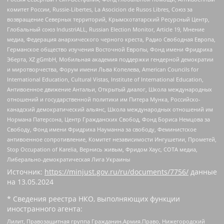
комитет России, Russie-Libertes, La Asocicion de Rusos Libres, Союз за
возвращение Северных территорий, Крымскотатарский Ресурсный Центр,
Глобальный союз IndustriALL, Russian Election Monitor, Article 19, Мнение
медиа, Федерация анархического черного креста, Радио Свободная Европа,
Германское общество изучения Восточной Европы, Фонд имени Фридриха
Эберта, XZ gGmbH, Мобильная академия поддержки гендерной демократии
и миротворчества, Форум имени Льва Копелева, American Councils for
International Education, Cultural Vistas, Institute of International Education,
Антивоенное движение Антальи, Открытый диалог, Школа международных
отношений и государственной политики им Питера Мунка, Российско-
канадский демократический альянс, Школа международных отношений им
Нормана Патерсона, Центр Гражданских Свобод, Фонд Бориса Немцова за
Свободу, Фонд имени Фридриха Науманна за свободу, Феминистское
антивоенное сопротивление, Комитет независимости Ингушетии, Прометей,
Stop Occupation of Karelia, Вернись живым, Фридом Хаус, СОТА медиа,
Либерально-демократическая Лига Украины
Источник:
https://minjust.gov.ru/ru/documents/7756/
данные
на
13.05.2024
* Сведения реестра НКО, выполняющих функции
иностранного агента:
Лилит, Правозащитная группа Гражданин.Армия.Право, Нижегородский