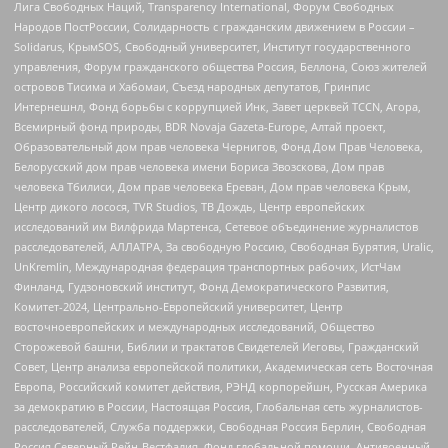
Лига Свободных Наций, Transparеncy International, Форум Свободных
Народов ПостРоссии, Солидарность с гражданским движением в России –
Solidarus, КрымSOS, Свободный университет, Институт государственного
управления, Форум гражданского общества Россия, Беллона, Союз жителей
островов Тисима и Хабомаи, Съезд народных депутатов, Гринпис
Интернешнл, Фонд борьбы с коррупцией Инк, Завет церквей TCCN, Агора,
Всемирный фонд природы, BDR Novaja Gazeta-Europe, Алтай проект,
Образовательный дом прав человека Чернигов, Фонд Дом Прав Человека,
Белорусский дом прав человека имени Бориса Звозскова, Дом прав
человека Тбилиси, Дом прав человека Ереван, Дом прав человека Крым,
Центр дикого лосося, TVR Studios, ТВ Дождь, Центр европейских
исследований им Вилфрида Мартенса, Сетевое объединение журналистов
расследователей, АЛЛАТРА, За свободную Россию, Свободная Бурятия, Uralic,
UnKremlin, Международная федерация транспортных рабочих, ИстЧам
Финланд, Гудзоновский институт, Фонд Демократического Развития,
Комитет-2024, Центрально-Европейский университет, Центр
восточноевропейских и международных исследований, Общество
Сторожевой башни, Библии и трактатов Свидетелей Иеговы, Гражданский
Совет, Центр анализа европейской политики, Академическая сеть Восточная
Европа, Российский комитет действия, РЭНД корпорейшн, Русская Америка
за демократию в России, Настоящая Россия, Глобальная сеть журналистов-
расследователей, Служба поддержки, Свободная Россия Берлин, Свободная
Россия Северный Рейн-Вестфалия, Фонд глобальной помощи, Антивоенный