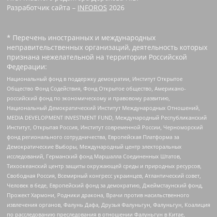
Разработчик сайта –
INFOROS
2026
* Перечень иностранных и международных
неправительственных организаций, деятельность которых
признана нежелательной на территории Российской
Федерации:
Национальный фонд в поддержку демократии, Институт Открытое
Общество Фонд Содействия, Фонд Открытое общество, Американо-
российский фонд по экономическому и правовому развитию,
Национальный Демократический Институт Международных Отношений,
MEDIA DEVELOPMENT INVESTMENT FUND, Международный Республиканский
Институт, Открытая Россия, Институт современной России, Черноморский
фонд регионального сотрудничества, Европейская Платформа за
Демократические Выборы, Международный центр электоральных
исследований, Германский фонд Маршалла Соединенных Штатов,
Тихоокеанский центр защиты окружающей среды и природных ресурсов,
Свободная Россия, Всемирный конгресс украинцев, Атлантический совет,
Человек в беде, Европейский фонд за демократию, Джеймстаунский фонд,
Прожект Хармони, Родники дракона, Врачи против насильственного
извлечения органов, Фалунь Дафа, Друзья Фалуньгун, Фалуньгун, Коалиция
по расследованию преследования в отношении Фалуньгун в Китае,