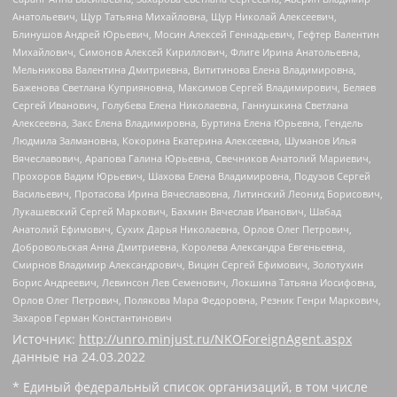
Анатольевич, Щур Татьяна Михайловна, Щур Николай Алексеевич,
Блинушов Андрей Юрьевич, Мосин Алексей Геннадьевич, Гефтер Валентин
Михайлович, Симонов Алексей Кириллович, Флиге Ирина Анатольевна,
Мельникова Валентина Дмитриевна, Вититинова Елена Владимировна,
Баженова Светлана Куприяновна, Максимов Сергей Владимирович, Беляев
Сергей Иванович, Голубева Елена Николаевна, Ганнушкина Светлана
Алексеевна, Закс Елена Владимировна, Буртина Елена Юрьевна, Гендель
Людмила Залмановна, Кокорина Екатерина Алексеевна, Шуманов Илья
Вячеславович, Арапова Галина Юрьевна, Свечников Анатолий Мариевич,
Прохоров Вадим Юрьевич, Шахова Елена Владимировна, Подузов Сергей
Васильевич, Протасова Ирина Вячеславовна, Литинский Леонид Борисович,
Лукашевский Сергей Маркович, Бахмин Вячеслав Иванович, Шабад
Анатолий Ефимович, Сухих Дарья Николаевна, Орлов Олег Петрович,
Добровольская Анна Дмитриевна, Королева Александра Евгеньевна,
Смирнов Владимир Александрович, Вицин Сергей Ефимович, Золотухин
Борис Андреевич, Левинсон Лев Семенович, Локшина Татьяна Иосифовна,
Орлов Олег Петрович, Полякова Мара Федоровна, Резник Генри Маркович,
Захаров Герман Константинович
Источник:
http://unro.minjust.ru/NKOForeignAgent.aspx
данные на
24.03.2022
* Единый федеральный список организаций, в том числе