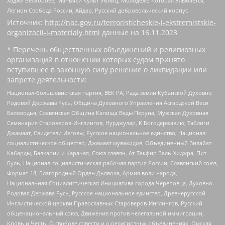
Хаджи Белхороев, Маньяки Культ Убийц, Молодёжь Которая Улыбается,
Легион Свобода России, Айдар, Русский добровольческий корпус
Источник:
http://nac.gov.ru/terroristicheskie-i-ekstremistskie-
organizacii-i-materialy.html
данные на
16.11.2023
* Перечень общественных объединений и религиозных
организаций в отношении которых судом принято
вступившее в законную силу решение о ликвидации или
запрете деятельности:
Национал-большевистская партия, ВЕК РА, Рада земли Кубанской Духовно
Родовой Державы Русь, Община Духовного Управления Асгардской Веси
Беловодья, Славянская Община Капища Веды Перуна, Мужская Духовная
Семинария Староверов-Инглингов, Нурджулар, К Богодержавию, Таблиги
Джамаат, Свидетели Иеговы, Русское национальное единство, Национал-
социалистическое общество, Джамаат мувахидов, Объединенный Вилайат
Кабарды, Балкарии и Карачая, Союз славян, Ат-Такфир Валь-Хиджра, Пит
Буль, Национал-социалистическая рабочая партия России, Славянский союз,
Формат-18, Благородный Орден Дьявола, Армия воли народа,
Национальная Социалистическая Инициатива города Череповца, Духовно-
Родовая Держава Русь, Русское национальное единство, Древнерусской
Инглистической церкви Православных Староверов-Инглингов, Русский
общенациональный союз, Движение против нелегальной иммиграции,
Кровь и Честь, О свободе совести и о религиозных объединениях, Омская