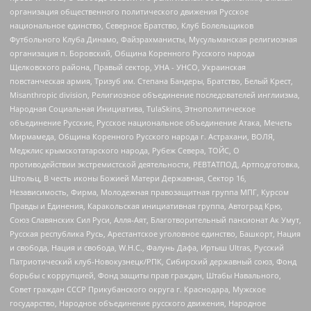
организация общественного политического движения Русское
национальное единство, Северное Братство, Клуб Болельщиков
Футбольного Клуба Динамо, Файзрахманисты, Мусульманская религиозная
организация п. Боровский, Община Коренного Русского народа
Щелковского района, Правый сектор, УНА - УНСО, Украинская
повстанческая армия, Тризуб им. Степана Бандеры, Братство, Белый Крест,
Misanthropic division, Религиозное объединение последователей инглиизма,
Народная Социальная Инициатива, TulaSkins, Этнополитическое
объединение Русские, Русское национальное объединение Атака, Мечеть
Мирмамеда, Община Коренного Русского народа г. Астрахани, ВОЛЯ,
Меджлис крымскотатарского народа, Рубеж Севера, ТОЙС, О
противодействии экстремистской деятельности, РЕВТАТПОД, Артподготовка,
Штольц, В честь иконы Божией Матери Державная, Сектор 16,
Независимость, Фирма, Молодежная правозащитная группа МПГ, Курсом
Правды и Единения, Каракольская инициативная группа, Автоград Крю,
Союз Славянских Сил Руси, Алля-Аят, Благотворительный пансионат Ак Умут,
Русская республика Русь, Арестантское уголовное единство, Башкорт, Нация
и свобода, Нация и свобода, W.H.С., Фалунь Дафа, Иртыш Ultras, Русский
Патриотический клуб-Новокузнецк/РПК, Сибирский державный союз, Фонд
борьбы с коррупцией, Фонд защиты прав граждан, Штабы Навального,
Совет граждан СССР Прикубанского округа г. Краснодара, Мужское
государство, Народное объединение русского движения, Народное