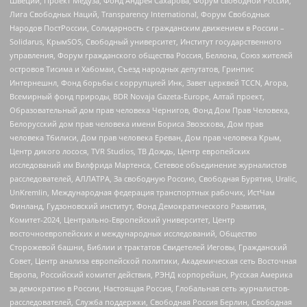
Швеции, Проект Медуза, Фонд Андрея Сахарова, Форум свободной России,
Лига Свободных Наций, Transparеncy International, Форум Свободных
Народов ПостРоссии, Солидарность с гражданским движением в России –
Solidarus, КрымSOS, Свободный университет, Институт государственного
управления, Форум гражданского общества Россия, Беллона, Союз жителей
островов Тисима и Хабомаи, Съезд народных депутатов, Гринпис
Интернешнл, Фонд борьбы с коррупцией Инк, Завет церквей TCCN, Агора,
Всемирный фонд природы, BDR Novaja Gazeta-Europe, Алтай проект,
Образовательный дом прав человека Чернигов, Фонд Дом Прав Человека,
Белорусский дом прав человека имени Бориса Звозскова, Дом прав
человека Тбилиси, Дом прав человека Ереван, Дом прав человека Крым,
Центр дикого лосося, TVR Studios, ТВ Дождь, Центр европейских
исследований им Вилфрида Мартенса, Сетевое объединение журналистов
расследователей, АЛЛАТРА, За свободную Россию, Свободная Бурятия, Uralic,
UnKremlin, Международная федерация транспортных рабочих, ИстЧам
Финланд, Гудзоновский институт, Фонд Демократического Развития,
Комитет-2024, Центрально-Европейский университет, Центр
восточноевропейских и международных исследований, Общество
Сторожевой башни, Библии и трактатов Свидетелей Иеговы, Гражданский
Совет, Центр анализа европейской политики, Академическая сеть Восточная
Европа, Российский комитет действия, РЭНД корпорейшн, Русская Америка
за демократию в России, Настоящая Россия, Глобальная сеть журналистов-
расследователей, Служба поддержки, Свободная Россия Берлин, Свободная