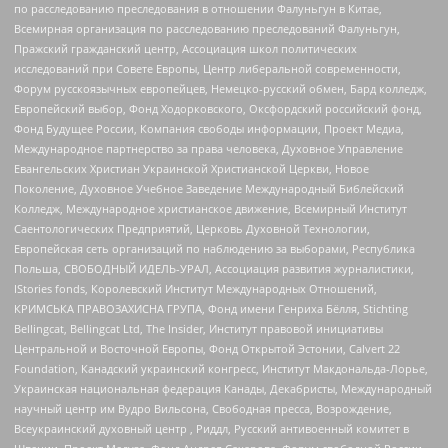
по расследованию преследования в отношении Фалуньгун в Китае,
Всемирная организация по расследованию преследований Фалуньгун,
Пражский гражданский центр, Ассоциация школ политических
исследований при Совете Европы, Центр либеральной современности,
Форум русскоязычных европейцев, Немецко-русский обмен, Бард колледж,
Европейский выбор, Фонд Ходорковского, Оксфордский российский фонд,
Фонд Будущее России, Компания свободы информации, Проект Медиа,
Международное партнерство за права человека, Духовное Управление
Евангельских Христиан Украинской Христианской Церкви, Новое
Поколение, Духовное Учебное Заведение Международный Библейский
Колледж, Международное христианское движение, Всемирный Институт
Саентологических Предприятий, Церковь Духовной Технологии,
Европейская сеть организаций по наблюдению за выборами, Республика
Польша, СВОБОДНЫЙ ИДЕЛЬ-УРАЛ, Ассоциация развития журналистики,
IStories fonds, Королевский Институт Международных Отношений,
КРИМСЬКА ПРАВОЗАХИСНА ГРУПА, Фонд имени Генриха Бёлля, Stichting
Bellingcat, Bellingcat Ltd, The Insider, Институт правовой инициативы
Центральной и Восточной Европы, Фонд Открытой Эстонии, Calvert 22
Foundation, Канадский украинский конгресс, Институт Макдональда-Лорье,
Украинская национальная федерация Канады, Декабристы, Международный
научный центр им Вудро Вильсона, Свободная пресса, Возрождение,
Всеукраинский духовный центр , Риддл, Русский антивоенный комитет в