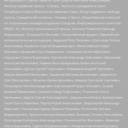
Интернешнл-Р, Центр Защиты Прав Средств Массовой Информации,
Институт развития прессы - Сибирь, Частное учреждение в Санкт-
Петербурге Совета Министров Северных Стран, Фонд поддержки свободы
прессы, Гражданский контроль, Человек и Закон, Общественная комиссия
по сохранению наследия академика Сахарова, Информационное агентство
МЕМО. РУ, Институт региональной прессы, Институт Развития Свободы
Информации, Экозащита!-Женсовет, Общественный вердикт, Евразийская
антимонопольная ассоциация, Бедушев Петр Петрович, Дзугкоева Регина
Николаевна, Кривенко Сергей Владимирович, Милославский Павел
Юрьевич, Шнырова Ольга Вадимовна, Чанышева Лилия Айратовна,
Сидорович Ольга Борисовна, Туровский Александр Алексеевич, Васильева
Анастасия Евгеньевна, Ривина Анна Валерьевна, Бойко Анатолий
Николаевич, Дугин Сергей Георгиевич, Пивоваров Андрей Сергеевич,
Аверин Виталий Евгеньевич, Барахоев Магомед Бекханович, Шарипков
Олег Викторович, Мошель Ирина Ароновна, Шведов Григорий Сергеевич,
Пономарев Лев Александрович, Каргалицкий Борис Юльевич, Созаев
Валерий Валерьевич, Исламов Тимур Рифгатович, Романова Ольга
Евгеньевна, Щаров Сергей Алексадрович, Цирульников Борис Альбертович,
Гасан Ольга Павловна, Паутов Юрий Анатольевич, Верховский Александр
Маркович, Пислакова-Паркер Марина Петровна, Кочеткова Татьяна
Владимировна, Чуркина Наталья Валерьевна, Акимова Татьяна Николаевна,
Золотарева Екатерина Александровна, Рачинский Ян Збигневич, Жемкова
Елена Борисовна, Гудков Лев Дмитриевич, Илларионова Юлия Юрьевна,