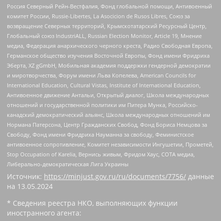
Россия Северный Рейн-Вестфалия, Фонд глобальной помощи, Антивоенный
комитет России, Russie-Libertes, La Asocicion de Rusos Libres, Союз за
возвращение Северных территорий, Крымскотатарский Ресурсный Центр,
Глобальный союз IndustriALL, Russian Election Monitor, Article 19, Мнение
медиа, Федерация анархического черного креста, Радио Свободная Европа,
Германское общество изучения Восточной Европы, Фонд имени Фридриха
Эберта, XZ gGmbH, Мобильная академия поддержки гендерной демократии
и миротворчества, Форум имени Льва Копелева, American Councils for
International Education, Cultural Vistas, Institute of International Education,
Антивоенное движение Антальи, Открытый диалог, Школа международных
отношений и государственной политики им Питера Мунка, Российско-
канадский демократический альянс, Школа международных отношений им
Нормана Патерсона, Центр Гражданских Свобод, Фонд Бориса Немцова за
Свободу, Фонд имени Фридриха Науманна за свободу, Феминистское
антивоенное сопротивление, Комитет независимости Ингушетии, Прометей,
Stop Occupation of Karelia, Вернись живым, Фридом Хаус, СОТА медиа,
Либерально-демократическая Лига Украины
Источник:
https://minjust.gov.ru/ru/documents/7756/
данные
на
13.05.2024
* Сведения реестра НКО, выполняющих функции
иностранного агента: