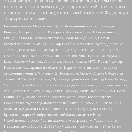
* Единый федеральный список организаций, в том числе
иностранных и международных организаций, признанных
в соответствии с законодательством Российской Федерации
террористическими:
Высший военный Маджлисуль Шура Объединенных сил моджахедов
Кавказа, Конгресс народов Ичкерии и Дагестана, База, Асбат аль-Ансар,
Священная война, Исламская группа, Братья-мусульмане, Партия
исламского освобождения, Лашкар-И-Тайба, Исламская группа, Движение
Талибан, Исламская партия Туркестана, Общество социальных реформ,
Общество возрождения исламского наследия, Дом двух святых, Джунд аш-
Шам, Исламский джихад, Аль-Каида, Имарат Кавказ, АБТО, Правый сектор,
Исламское государство, Джабха аль-Нусра ли-Ахль аш-Шам, Народное
ополчение имени К. Минина и Д. Пожарского, Аджр от Аллаха Субхану уа
Тагьаля SHAM, АУМ Синрике, Муджахеды джамаата Ат-Тавхида Валь-Джихад,
Чистопольский Джамаат, Рохнамо ба суи давлати исломи, Террористическое
сообщество Сеть, Катиба Таухид валь-Джихад, Хайят Тахрир аш-Шам, Ахлю
Сунна Валь Джамаа, National Socialism/White Power, Артподготовка,
Религиозная группа “Джамаат “Красный пахарь”, Колумбайн, Хатлонский
джамаат, Мусульманская религиозная группа п. Кушкуль г. Оренбург,
Крымско-татарский добровольческий батальон имени Номана
Челебиджихана, Азов, Партия исламского возрождения Таджикистана,
Народная самооборона, Дуббайский джамаат, московская ячейка, Батал-