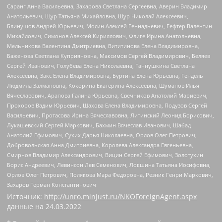
Саранг Анна Васильевна, Захарова Светлана Сергеевна, Аверин Владимир
Анатольевич, Щур Татьяна Михайловна, Щур Николай Алексеевич,
Блинушов Андрей Юрьевич, Мосин Алексей Геннадьевич, Гефтер Валентин
Михайлович, Симонов Алексей Кириллович, Флиге Ирина Анатольевна,
Мельникова Валентина Дмитриевна, Вититинова Елена Владимировна,
Баженова Светлана Куприяновна, Максимов Сергей Владимирович, Беляев
Сергей Иванович, Голубева Елена Николаевна, Ганнушкина Светлана
Алексеевна, Закс Елена Владимировна, Буртина Елена Юрьевна, Гендель
Людмила Залмановна, Кокорина Екатерина Алексеевна, Шуманов Илья
Вячеславович, Арапова Галина Юрьевна, Свечников Анатолий Мариевич,
Прохоров Вадим Юрьевич, Шахова Елена Владимировна, Подузов Сергей
Васильевич, Протасова Ирина Вячеславовна, Литинский Леонид Борисович,
Лукашевский Сергей Маркович, Бахмин Вячеслав Иванович, Шабад
Анатолий Ефимович, Сухих Дарья Николаевна, Орлов Олег Петрович,
Добровольская Анна Дмитриевна, Королева Александра Евгеньевна,
Смирнов Владимир Александрович, Вицин Сергей Ефимович, Золотухин
Борис Андреевич, Левинсон Лев Семенович, Локшина Татьяна Иосифовна,
Орлов Олег Петрович, Полякова Мара Федоровна, Резник Генри Маркович,
Захаров Герман Константинович
Источник:
http://unro.minjust.ru/NKOForeignAgent.aspx
данные на
24.03.2022