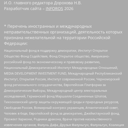
И.О. главного редактора Дорохова Н.В.
Разработчик сайта –
INFOROS
2026
* Перечень иностранных и международных
неправительственных организаций, деятельность которых
признана нежелательной на территории Российской
Федерации:
Национальный фонд в поддержку демократии, Институт Открытое
Общество Фонд Содействия, Фонд Открытое общество, Американо-
российский фонд по экономическому и правовому развитию,
Национальный Демократический Институт Международных Отношений,
MEDIA DEVELOPMENT INVESTMENT FUND, Международный Республиканский
Институт, Открытая Россия, Институт современной России, Черноморский
фонд регионального сотрудничества, Европейская Платформа за
Демократические Выборы, Международный центр электоральных
исследований, Германский фонд Маршалла Соединенных Штатов,
Тихоокеанский центр защиты окружающей среды и природных ресурсов,
Свободная Россия, Всемирный конгресс украинцев, Атлантический совет,
Человек в беде, Европейский фонд за демократию, Джеймстаунский фонд,
Прожект Хармони, Родники дракона, Врачи против насильственного
извлечения органов, Фалунь Дафа, Друзья Фалуньгун, Фалуньгун, Коалиция