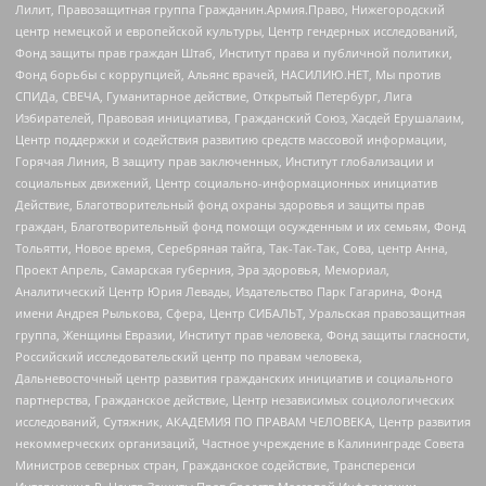
Лилит, Правозащитная группа Гражданин.Армия.Право, Нижегородский
центр немецкой и европейской культуры, Центр гендерных исследований,
Фонд защиты прав граждан Штаб, Институт права и публичной политики,
Фонд борьбы с коррупцией, Альянс врачей, НАСИЛИЮ.НЕТ, Мы против
СПИДа, СВЕЧА, Гуманитарное действие, Открытый Петербург, Лига
Избирателей, Правовая инициатива, Гражданский Союз, Хасдей Ерушалаим,
Центр поддержки и содействия развитию средств массовой информации,
Горячая Линия, В защиту прав заключенных, Институт глобализации и
социальных движений, Центр социально-информационных инициатив
Действие, Благотворительный фонд охраны здоровья и защиты прав
граждан, Благотворительный фонд помощи осужденным и их семьям, Фонд
Тольятти, Новое время, Серебряная тайга, Так-Так-Так, Сова, центр Анна,
Проект Апрель, Самарская губерния, Эра здоровья, Мемориал,
Аналитический Центр Юрия Левады, Издательство Парк Гагарина, Фонд
имени Андрея Рылькова, Сфера, Центр СИБАЛЬТ, Уральская правозащитная
группа, Женщины Евразии, Институт прав человека, Фонд защиты гласности,
Российский исследовательский центр по правам человека,
Дальневосточный центр развития гражданских инициатив и социального
партнерства, Гражданское действие, Центр независимых социологических
исследований, Сутяжник, АКАДЕМИЯ ПО ПРАВАМ ЧЕЛОВЕКА, Центр развития
некоммерческих организаций, Частное учреждение в Калининграде Совета
Министров северных стран, Гражданское содействие, Трансперенси