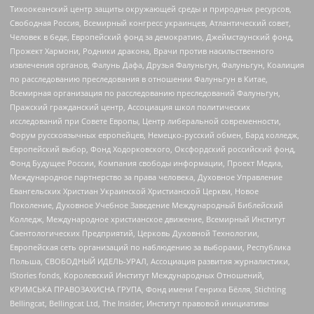
Тихоокеанский центр защиты окружающей среды и природных ресурсов,
Свободная Россия, Всемирный конгресс украинцев, Атлантический совет,
Человек в беде, Европейский фонд за демократию, Джеймстаунский фонд,
Прожект Хармони, Родники дракона, Врачи против насильственного
извлечения органов, Фалунь Дафа, Друзья Фалуньгун, Фалуньгун, Коалиция
по расследованию преследования в отношении Фалуньгун в Китае,
Всемирная организация по расследованию преследований Фалуньгун,
Пражский гражданский центр, Ассоциация школ политических
исследований при Совете Европы, Центр либеральной современности,
Форум русскоязычных европейцев, Немецко-русский обмен, Бард колледж,
Европейский выбор, Фонд Ходорковского, Оксфордский российский фонд,
Фонд Будущее России, Компания свободы информации, Проект Медиа,
Международное партнерство за права человека, Духовное Управление
Евангельских Христиан Украинской Христианской Церкви, Новое
Поколение, Духовное Учебное Заведение Международный Библейский
Колледж, Международное христианское движение, Всемирный Институт
Саентологических Предприятий, Церковь Духовной Технологии,
Европейская сеть организаций по наблюдению за выборами, Республика
Польша, СВОБОДНЫЙ ИДЕЛЬ-УРАЛ, Ассоциация развития журналистики,
IStories fonds, Королевский Институт Международных Отношений,
КРИМСЬКА ПРАВОЗАХИСНА ГРУПА, Фонд имени Генриха Бёлля, Stichting
Bellingcat, Bellingcat Ltd, The Insider, Институт правовой инициативы