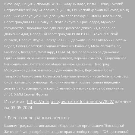
и свобода, Нация и свобода, W.H.С., Фалунь Дафа, Иртыш Ultras, Русский
Патриотический клуб-Новокузнецк/РПК, Сибирский державный союз, Фонд
борьбы с коррупцией, Фонд защиты прав граждан, Штабы Навального,
Совет граждан СССР Прикубанского округа г. Краснодара, Мужское
государство, Народное объединение русского движения, Народное
движение Адат, Народный совет граждан РСФСР СССР Архангельской
области, Проект Штурм, Граждане СССР, Держава Союз Советских Светлых
Родов, Совет Советских Социалистических Районов, Meta Platforms Inc,
Facebook, Instagram, WhatsApp, СИЧ-С14, Добровольческое Движение
Организации украинских националистов, Черный Комитет, Татарстанское
Региональное Всетатарское общественное движение, Невоград,
Молодежное Демократическое Движение Весна, Верховный Совет
Татарской Автономной Советской Социалистической Республики, Конгресс
ойрат-калмыцкого народа, Исполнительный комитет совета народных
депутатов Красноярского края, Этническое национальное объединение,
ЛГБТ, Я.МЫ Сергей Фургал
Источник:
https://minjust.gov.ru/ru/documents/7822/
данные
на
03.05.2024
* Реестр иностранных агентов:
Калининградская региональная общественная организация "Экозащита!-Женсовет", Фонд содействия защите прав и свобод граждан "Общественный вердикт", Фонд "Институт Развития Свободы Информации", Частное учреждение "Информационное агентство МЕМО. РУ", Региональная общественная организация "Общественная комиссия по сохранению наследия академика Сахарова", Фонд поддержки свободы прессы, Санкт-Петербургская общественная правозащитная организация "Гражданский контроль", Межрегиональная общественная организация "Информационно-просветительский центр "Мемориал", Региональный Фонд "Центр Защиты Прав Средств Массовой Информации", с 05.12.2023 Фонд "Центр Защиты Прав Средств массовой информации", Региональная общественная благотворительная организация помощи беженцам и мигрантам "Гражданское содействие", Негосударственное образовательное учреждение дополнительного профессионального образования (повышение квалификации) специалистов "АКАДЕМИЯ ПО ПРАВАМ ЧЕЛОВЕКА", Свердловская региональная общественная организация "Сутяжник", Автономная некоммерческая организация "Центр независимых социологических исследований", Союз общественных объединений "Российский исследовательский центр по правам человека", Региональное общественное учреждение научно-информационный центр "МЕМОРИАЛ", Некоммерческая организация "Фонд защиты гласности", Автономная некоммерческая организация "Институт прав человека", Городская общественная организация "Екатеринбургское общество "МЕМОРИАЛ", Городская общественная организация "Рязанское историко-просветительское и правозащитное общество "Мемориал" (Рязанский Мемориал), Челябинский региональный орган общественной самодеятельности – женское общественное объединение "Женщины Евразии", Челябинский региональный орган общественной самодеятельности "Уральская правозащитная группа", Фонд содействия защите здоровья и социальной справедливости имени Андрея Рылькова, Автономная Некоммерческая Организация "Аналитический Центр Юрия Левады", Автономная некоммерческая организация социальной поддержки населения "Проект Апрель", Региональная общественная организация помощи женщинам и детям, находящимся в кризисной ситуации "Информационно-методический центр "Анна", Фонд содействия развитию массовых коммуникаций и правовому просвещению "Так-так-Так", Фонд содействия устойчивому развитию "Серебряная тайга", Свердловский региональный общественный фонд социальных проектов "Новое время", "Idel.Реалии", Кавказ.Реалии, Крым.Реалии, Телеканал Настоящее Время, Татаро-башкирская служба Радио Свобода (Azatliq Radiosi), Радио Свободная Европа/Радио Свобода (PCE/PC), "Сибирь.Реалии", "Фактограф", Благотворительный фонд помощи осужденным и их семьям, Автономная некоммерческая организация "Институт глобализации и социальных движений", Фонд "В защиту прав заключенных", Частное учреждение "Центр поддержки и содействия развитию средств массовой информации", Пензенский региональный общественный благотворительный фонд "Гражданский союз", "Север.Реалии", Некоммерческая организация Фонд "Правовая инициатива", Общество с ограниченной ответственностью "Радио Свободная Европа/Радио Свобода", Чешское информационное агентство "MEDIUM-ORIENT", Красноярская региональная общественная организация "Мы против СПИДа", Камалягин Денис Николаевич, Маркелов Сергей Евгеньевич, Пономарев Лев Александрович, Савицкая Людмила Алексеевна, Автономная некоммерческая организация "Центр по работе с проблемой насилия "НАСИЛИЮ.НЕТ", Межрегиональный профессиональный союз работников здравоохранения "Альянс врачей", Юридическое лицо, зарегистрированное в Латвийской Республике, SIA "Medusa Project" (регистрационный номер 40103797863, дата регистрации 10.06.2014), Некоммерческая организация "Фонд по борьбе с коррупцией", Автономная некоммерческая организация "Институт права и публичной политики", Баданин Роман Сергеевич, Гликин Максим Александрович, Железнова Мария Михайловна, Лукьянова Юлия Сергеевна, Маетная Елизавета Витальевна, Маняхин Петр Борисович, Чуракова Ольга Владимировна, Ярош Юлия Петровна, Юридическое лицо "The Insider SIA", зарегистрированное в Риге, Латвийская Республика (дата регистрации 26.06.2015), являющееся администратором доменного имени интернет-издания "The Insider SIA", https://theins.ru, Постернак Алексей Евгеньевич, Рубин Михаил Аркадьевич, Анин Роман Александрович, Юридическое лицо Istories fonds, зарегистрированное в Латвийской Республике (регистрационный номер 50008295751, дата регистрации 24.02.2020), Великовский Дмитрий Александрович, Долинина Ирина Николаевна, Мароховская Алеся Алексеевна, Шлейнов Роман Юрьевич, Шмагун Олеся Валентиновна, Общество с ограниченной ответственностью "Альтаир 2021", Общество с ограниченной ответственностью "Вега 2021", Общество с ограниченной ответственностью "Главный редактор 2021", Общество с ограниченной ответственностью "Ромашки монолит", Важенков Артем Валерьевич, Ивановская областная общественная организация "Центр гендерных исследований", Гурман Юрий Альбертович, Медиапроект "ОВД-Инфо", Егоров Владимир Владимирович, Жилинский Владимир Александрович, Общество с ограниченной ответственностью "ЗП", Иванова София Юрьевна, Карезина Инна Павловна, Кильтау Екатерина Викторовна, Петров Алексей Викторович, Пискунов Сергей Евгеньевич, Смирнов Сергей Сергеевич, Тихонов Михаил Сергеевич, Общество с ограниченной ответственностью "ЖУРНАЛИСТ-ИНОСТРАННЫЙ АГЕНТ", Арапова Галина Юрьевна, Вольтская Татьяна Анатольевна, Американская компания "Mason G.E.S. Anonymous Foundation" (США), являющаяся владельцем интернет-издания https://mnews.world/, Компания "Stichting Bellingcat", зарегистрированная в Нидерландах (дата регистрации 11.07.2018), Захаров Андрей Вячеславович, Клепиковская Екатерина Дмитриевна, Общество с ограниченной ответственностью "МЕМО", Перл Роман Александрович, Симонов Евгений Алексеевич, Соловьева Елена Анатольевна, Сотников Даниил Владимирович, Сурначева Елизавета Дмитриевна, Автономная некоммерческая организация по защите прав человека и информированию населения "Якутия – Наше Мнение", Общество с ограниченной ответственностью "Москоу диджитал медиа", с 26.01.2023 Общество с ограниченной ответственностью "Чайка Белые сады", Ветошкина Валерия Валерьевна, Заговора Максим Александрович, Межрегиональное общественное движение "Российская ЛГБТ - сеть", Оленичев Максим Владимирович, Павлов Иван Юрьевич, Скворцова Елена Сергеевна, Общество с ограниченной ответственностью "Как бы инагент", Кочетков Игорь Викторович, Общество с ограниченной ответственностью "Честные выборы", Еланчик Олег Александрович, Общество с ограниченной ответственностью "Нобелевский призыв", Гималова Регина Эмилевна, Григорьев Андрей Валерьевич, Григорьева Алина Александровна, Ассоциация по содействию защите прав призывников, альтернативнослужащих и военнослужащих "Правозащитная группа "Гражданин.Армия.Право", Хисамова Регина Фаритовна, Автономная некоммерческая организация по реализации социально-правовых программ "Лилит", Дальневосточное общественное движение "Маяк", Санкт-Петербургская ЛГБТ-инициативная группа "Выход", Инициативная группа ЛГБТ+ "Реверс", Алексеев Андрей Викторович, Бекбулатова Таисия Львовна, Беляев Иван Михайлович, Владыкина Елена Сергеевна, Гельман Марат Александрович, Никульшина Вероника Юрьевна, Толоконникова Надежда Андреевна, Шендерович Виктор Анатольевич, Общество с ограниченной ответственностью "Данное сообщение", Общество с ограниченной ответственностью Издательский дом "Новая глава", Айнбиндер Александра Александровна, Московский комьюнити-центр для ЛГБТ+инициатив, Благотворительный фонд развития филантропии, Deutsche Welle (Германия, Kurt-Schumacher-Strasse 3, 53113 Bonn), Борзунова Мария Михайловна, Воробьев Виктор Викторович, Голубева Анна Львовна, Константинова Алла Михайловна, Малкова Ирина Владимировна, Мурадов Мурад Абдулгалимович, Осетинская Елизавета Николаевна, Понасенков Евгений Николаевич, Ганапольский Матвей Юрьевич, Киселев Евгений Алексеевич, Борухович Ирина Григорьевна, Дремин Иван Тимофеевич, Дубровский Дмитрий Викторович, Красноярская региональная общественная организация поддержки и развития альтернативных образовательных технологий и межкультурных коммуникаций "ИНТЕРРА", Маяковская Екатерина Алексеевна, Фейгин Марк Захарович, Филимонов Андрей Викторович, Дзугкоева Регина Николаевна, Доброхотов Роман Александрович, Дудь Юрий Александрович, Елкин Сергей Владимирович, Кругликов Кирилл Игоревич, Сабунаева Мария Леонидовна, Семенов Алексей Владимирович, Шаинян Карен Багратович, Шульман Екатерина Михайловна, Асафьев Артур Валерьевич, Вахштайн Виктор Семенович, Венедиктов Алексей Алексеевич, Лушникова Екатерина Евгеньевна, Волков Леонид Михайлович, Невзоров Александр Глебович, Пархоменко Сергей Борисович, Сироткин Ярослав Николаевич, Кара-Мурза Владимир Владимирович, Баранова Наталья Владимировна, Гозман Леонид Яковлевич, Кагарлицкий Борис Юльевич, Климарев Михаил Валерьевич, Милов Владимир Станиславович, Автономная некоммерческая организация Краснодарский центр современного искусства "Типография", Моргенштерн Алишер Тагирович, Соболь Любовь Эдуардовна, Общество с ограниченной ответственностью "ЛИЗА НОРМ", Каспаров Гарри Кимович, Ходорковский Михаил Борисович, Общество с ограниченной ответственностью "Апрельские тезисы", Данилович Ирина Брониславовна, Кашин Олег Владимирович, Петров Николай Владимирович, Пивоваров Алексей Владимирович, Соколов Михаил Владимирович, Цветкова Юлия Владимировна, Чичваркин Евгений Александрович, Комитет против пыток/Команда против пыток, Общество с ограниченной ответственностью "Первый научный", Общество с ограниченной ответственностью "Вертолет и ко", Белоцерковская Вероника Борисовна, Кац Максим Евгеньевич, Лазарева Татьяна Юрьевна, Шаведдинов Руслан Табризович, Яшин Илья Валерьевич, Общество с ограниченной ответственностью "Иноагент ААВ", Алешковский Дмитрий Петрович, Альбац Евгения Марковна, Быков Дмитрий Львович, Галямина Юлия Евгеньевна, Лойко Сергей Леонидович, Мартынов Кирилл Константинович, Медведев Сергей Александрович, Крашенинников Федор Геннадиевич, Гордеева Катерина Вл