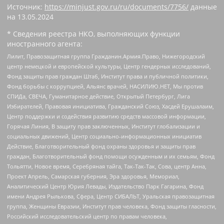
Источник:
https://minjust.gov.ru/ru/documents/7756/
данные
на
13.05.2024
* Сведения реестра НКО, выполняющих функции
иностранного агента:
Лилит, Правозащитная группа Гражданин.Армия.Право, Нижегородский
центр немецкой и европейской культуры, Центр гендерных исследований,
Фонд защиты прав граждан Штаб, Институт права и публичной политики,
Фонд борьбы с коррупцией, Альянс врачей, НАСИЛИЮ.НЕТ, Мы против
СПИДа, СВЕЧА, Гуманитарное действие, Открытый Петербург, Лига
Избирателей, Правовая инициатива, Гражданский Союз, Хасдей Ерушалаим,
Центр поддержки и содействия развитию средств массовой информации,
Горячая Линия, В защиту прав заключенных, Институт глобализации и
социальных движений, Центр социально-информационных инициатив
Действие, Благотворительный фонд охраны здоровья и защиты прав
граждан, Благотворительный фонд помощи осужденным и их семьям, Фонд
Тольятти, Новое время, Серебряная тайга, Так-Так-Так, Сова, центр Анна,
Проект Апрель, Самарская губерния, Эра здоровья, Мемориал,
Аналитический Центр Юрия Левады, Издательство Парк Гагарина, Фонд
имени Андрея Рылькова, Сфера, Центр СИБАЛЬТ, Уральская правозащитная
группа, Женщины Евразии, Институт прав человека, Фонд защиты гласности,
Российский исследовательский центр по правам человека,