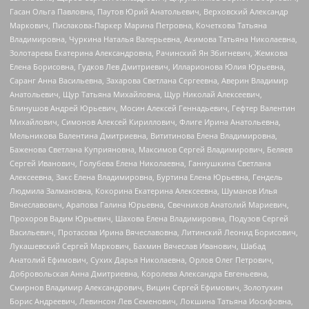
Гасан Ольга Павловна, Паутов Юрий Анатольевич, Верховский Александр
Маркович, Пислакова-Паркер Марина Петровна, Кочеткова Татьяна
Владимировна, Чуркина Наталья Валерьевна, Акимова Татьяна Николаевна,
Золотарева Екатерина Александровна, Рачинский Ян Збигневич, Жемкова
Елена Борисовна, Гудков Лев Дмитриевич, Илларионова Юлия Юрьевна,
Саранг Анна Васильевна, Захарова Светлана Сергеевна, Аверин Владимир
Анатольевич, Щур Татьяна Михайловна, Щур Николай Алексеевич,
Блинушов Андрей Юрьевич, Мосин Алексей Геннадьевич, Гефтер Валентин
Михайлович, Симонов Алексей Кириллович, Флиге Ирина Анатольевна,
Мельникова Валентина Дмитриевна, Вититинова Елена Владимировна,
Баженова Светлана Куприяновна, Максимов Сергей Владимирович, Беляев
Сергей Иванович, Голубева Елена Николаевна, Ганнушкина Светлана
Алексеевна, Закс Елена Владимировна, Буртина Елена Юрьевна, Гендель
Людмила Залмановна, Кокорина Екатерина Алексеевна, Шуманов Илья
Вячеславович, Арапова Галина Юрьевна, Свечников Анатолий Мариевич,
Прохоров Вадим Юрьевич, Шахова Елена Владимировна, Подузов Сергей
Васильевич, Протасова Ирина Вячеславовна, Литинский Леонид Борисович,
Лукашевский Сергей Маркович, Бахмин Вячеслав Иванович, Шабад
Анатолий Ефимович, Сухих Дарья Николаевна, Орлов Олег Петрович,
Добровольская Анна Дмитриевна, Королева Александра Евгеньевна,
Смирнов Владимир Александрович, Вицин Сергей Ефимович, Золотухин
Борис Андреевич, Левинсон Лев Семенович, Локшина Татьяна Иосифовна,