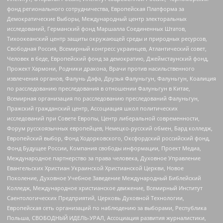
фонд регионального сотрудничества, Европейская Платформа за
Демократические Выборы, Международный центр электоральных
исследований, Германский фонд Маршалла Соединенных Штатов,
Тихоокеанский центр защиты окружающей среды и природных ресурсов,
Свободная Россия, Всемирный конгресс украинцев, Атлантический совет,
Человек в беде, Европейский фонд за демократию, Джеймстаунский фонд,
Прожект Хармони, Родники дракона, Врачи против насильственного
извлечения органов, Фалунь Дафа, Друзья Фалуньгун, Фалуньгун, Коалиция
по расследованию преследования в отношении Фалуньгун в Китае,
Всемирная организация по расследованию преследований Фалуньгун,
Пражский гражданский центр, Ассоциация школ политических
исследований при Совете Европы, Центр либеральной современности,
Форум русскоязычных европейцев, Немецко-русский обмен, Бард колледж,
Европейский выбор, Фонд Ходорковского, Оксфордский российский фонд,
Фонд Будущее России, Компания свободы информации, Проект Медиа,
Международное партнерство за права человека, Духовное Управление
Евангельских Христиан Украинской Христианской Церкви, Новое
Поколение, Духовное Учебное Заведение Международный Библейский
Колледж, Международное христианское движение, Всемирный Институт
Саентологических Предприятий, Церковь Духовной Технологии,
Европейская сеть организаций по наблюдению за выборами, Республика
Польша, СВОБОДНЫЙ ИДЕЛЬ-УРАЛ, Ассоциация развития журналистики,