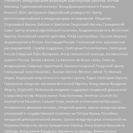
UnKremlin, Международная федерация транспортных рабочих, ИстЧам
Финланд, Гудзоновский институт, Фонд Демократического Развития,
Комитет-2024, Центрально-Европейский университет, Центр
восточноевропейских и международных исследований, Общество
Сторожевой башни, Библии и трактатов Свидетелей Иеговы, Гражданский
Совет, Центр анализа европейской политики, Академическая сеть Восточная
Европа, Российский комитет действия, РЭНД корпорейшн, Русская Америка
за демократию в России, Настоящая Россия, Глобальная сеть журналистов-
расследователей, Служба поддержки, Свободная Россия Берлин, Свободная
Россия Северный Рейн-Вестфалия, Фонд глобальной помощи, Антивоенный
комитет России, Russie-Libertes, La Asocicion de Rusos Libres, Союз за
возвращение Северных территорий, Крымскотатарский Ресурсный Центр,
Глобальный союз IndustriALL, Russian Election Monitor, Article 19, Мнение
медиа, Федерация анархического черного креста, Радио Свободная Европа,
Германское общество изучения Восточной Европы, Фонд имени Фридриха
Эберта, XZ gGmbH, Мобильная академия поддержки гендерной демократии
и миротворчества, Форум имени Льва Копелева, American Councils for
International Education, Cultural Vistas, Institute of International Education,
Антивоенное движение Антальи, Открытый диалог, Школа международных
отношений и государственной политики им Питера Мунка, Российско-
канадский демократический альянс, Школа международных отношений им
Нормана Патерсона, Центр Гражданских Свобод, Фонд Бориса Немцова за
Свободу, Фонд имени Фридриха Науманна за свободу, Феминистское