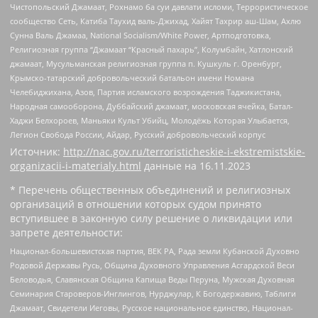
Чистопольский Джамаат, Рохнамо ба суи давлати исломи, Террористическое
сообщество Сеть, Катиба Таухид валь-Джихад, Хайят Тахрир аш-Шам, Ахлю
Сунна Валь Джамаа, National Socialism/White Power, Артподготовка,
Религиозная группа “Джамаат “Красный пахарь”, Колумбайн, Хатлонский
джамаат, Мусульманская религиозная группа п. Кушкуль г. Оренбург,
Крымско-татарский добровольческий батальон имени Номана
Челебиджихана, Азов, Партия исламского возрождения Таджикистана,
Народная самооборона, Дуббайский джамаат, московская ячейка, Батал-
Хаджи Белхороев, Маньяки Культ Убийц, Молодёжь Которая Улыбается,
Легион Свобода России, Айдар, Русский добровольческий корпус
Источник:
http://nac.gov.ru/terroristicheskie-i-ekstremistskie-
organizacii-i-materialy.html
данные на
16.11.2023
* Перечень общественных объединений и религиозных
организаций в отношении которых судом принято
вступившее в законную силу решение о ликвидации или
запрете деятельности:
Национал-большевистская партия, ВЕК РА, Рада земли Кубанской Духовно
Родовой Державы Русь, Община Духовного Управления Асгардской Веси
Беловодья, Славянская Община Капища Веды Перуна, Мужская Духовная
Семинария Староверов-Инглингов, Нурджулар, К Богодержавию, Таблиги
Джамаат, Свидетели Иеговы, Русское национальное единство, Национал-