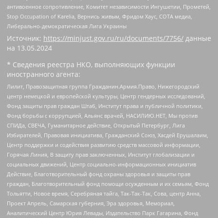
антивоенное сопротивление, Комитет независимости Ингушетии, Прометей,
Stop Occupation of Karelia, Вернись живым, Фридом Хаус, СОТА медиа,
Либерально-демократическая Лига Украины
Источник:
https://minjust.gov.ru/ru/documents/7756/
данные
на
13.05.2024
* Сведения реестра НКО, выполняющих функции
иностранного агента:
Лилит, Правозащитная группа Гражданин.Армия.Право, Нижегородский
центр немецкой и европейской культуры, Центр гендерных исследований,
Фонд защиты прав граждан Штаб, Институт права и публичной политики,
Фонд борьбы с коррупцией, Альянс врачей, НАСИЛИЮ.НЕТ, Мы против
СПИДа, СВЕЧА, Гуманитарное действие, Открытый Петербург, Лига
Избирателей, Правовая инициатива, Гражданский Союз, Хасдей Ерушалаим,
Центр поддержки и содействия развитию средств массовой информации,
Горячая Линия, В защиту прав заключенных, Институт глобализации и
социальных движений, Центр социально-информационных инициатив
Действие, Благотворительный фонд охраны здоровья и защиты прав
граждан, Благотворительный фонд помощи осужденным и их семьям, Фонд
Тольятти, Новое время, Серебряная тайга, Так-Так-Так, Сова, центр Анна,
Проект Апрель, Самарская губерния, Эра здоровья, Мемориал,
Аналитический Центр Юрия Левады, Издательство Парк Гагарина, Фонд