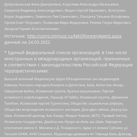
Добровольская Анна Дмитриевна, Королева Александра Евгеньевна,
Смирнов Владимир Александрович, Вицин Сергей Ефимович, Золотухин
Борис Андреевич, Левинсон Лев Семенович, Локшина Татьяна Иосифовна,
Орлов Олег Петрович, Полякова Мара Федоровна, Резник Генри Маркович,
Захаров Герман Константинович
Источник:
http://unro.minjust.ru/NKOForeignAgent.aspx
данные на
24.03.2022
* Единый федеральный список организаций, в том числе
иностранных и международных организаций, признанных
в соответствии с законодательством Российской Федерации
террористическими:
Высший военный Маджлисуль Шура Объединенных сил моджахедов
Кавказа, Конгресс народов Ичкерии и Дагестана, База, Асбат аль-Ансар,
Священная война, Исламская группа, Братья-мусульмане, Партия
исламского освобождения, Лашкар-И-Тайба, Исламская группа, Движение
Талибан, Исламская партия Туркестана, Общество социальных реформ,
Общество возрождения исламского наследия, Дом двух святых, Джунд аш-
Шам, Исламский джихад, Аль-Каида, Имарат Кавказ, АБТО, Правый сектор,
Исламское государство, Джабха аль-Нусра ли-Ахль аш-Шам, Народное
ополчение имени К. Минина и Д. Пожарского, Аджр от Аллаха Субхану уа
Тагьаля SHAM, АУМ Синрике, Муджахеды джамаата Ат-Тавхида Валь-Джихад,