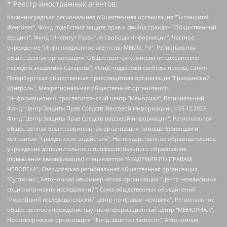
* Реестр иностранных агентов:
Калининградская региональная общественная организация "Экозащита!-Женсовет", Фонд содействия защите прав и свобод граждан "Общественный вердикт", Фонд "Институт Развития Свободы Информации", Частное учреждение "Информационное агентство МЕМО. РУ", Региональная общественная организация "Общественная комиссия по сохранению наследия академика Сахарова", Фонд поддержки свободы прессы, Санкт-Петербургская общественная правозащитная организация "Гражданский контроль", Межрегиональная общественная организация "Информационно-просветительский центр "Мемориал", Региональный Фонд "Центр Защиты Прав Средств Массовой Информации", с 05.12.2023 Фонд "Центр Защиты Прав Средств массовой информации", Региональная общественная благотворительная организация помощи беженцам и мигрантам "Гражданское содействие", Негосударственное образовательное учреждение дополнительного профессионального образования (повышение квалификации) специалистов "АКАДЕМИЯ ПО ПРАВАМ ЧЕЛОВЕКА", Свердловская региональная общественная организация "Сутяжник", Автономная некоммерческая организация "Центр независимых социологических исследований", Союз общественных объединений "Российский исследовательский центр по правам человека", Региональное общественное учреждение научно-информационный центр "МЕМОРИАЛ", Некоммерческая организация "Фонд защиты гласности", Автономная некоммерческая организация "Институт прав человека", Городская общественная организация "Екатеринбургское общество "МЕМОРИАЛ", Городская общественная организация "Рязанское историко-просветительское и правозащитное общество "Мемориал" (Рязанский Мемориал), Челябинский региональный орган общественной самодеятельности – женское общественное объединение "Женщины Евразии", Челябинский региональный орган общественной самодеятельности "Уральская правозащитная группа", Фонд содействия защите здоровья и социальной справедливости имени Андрея Рылькова, Автономная Некоммерческая Организация "Аналитический Центр Юрия Левады", Автономная некоммерческая организация социальной поддержки населения "Проект Апрель", Региональная общественная организация помощи женщинам и детям, находящимся в кризисной ситуации "Информационно-методический центр "Анна", Фонд содействия развитию массовых коммуникаций и правовому просвещению "Так-так-Так", Фонд содействия устойчивому развитию "Серебряная тайга", Свердловский региональный общественный фонд социальных проектов "Новое время", "Idel.Реалии", Кавказ.Реалии, Крым.Реалии, Телеканал Настоящее Время, Татаро-башкирская служба Радио Свобода (Azatliq Radiosi), Радио Свободная Европа/Радио Свобода (PCE/PC), "Сибирь.Реалии", "Фактограф", Благотворительный фонд помощи осужденным и их семьям, Автономная некоммерческая организация "Институт глобализации и социальных движений", Фонд "В защиту прав заключенных", Частное учреждение "Центр поддержки и содействия развитию средств массовой информации", Пензенский региональный общественный благотворительный фонд "Гражданский союз", "Север.Реалии", Некоммерческая организация Фонд "Правовая инициатива", Общество с ограниченной ответственностью "Радио Свободная Европа/Радио Свобода", Чешское информационное агентство "MEDIUM-ORIENT", Красноярская региональная общественная организация "Мы против СПИДа", Камалягин Денис Николаевич, Маркелов Сергей Евгеньевич, Пономарев Лев Александрович, Савицкая Людмила Алексеевна, Автономная некоммерческая организация "Центр по работе с проблемой насилия "НАСИЛИЮ.НЕТ", Межрегиональный профессиональный союз работников здравоохранения "Альянс врачей", Юридическое лицо, зарегистрированное в Латвийской Республике, SIA "Medusa Project" (регистрационный номер 40103797863, дата регистрации 10.06.2014), Некоммерческая организация "Фонд по борьбе с коррупцией", Автономная некоммерческая организация "Институт права и публичной политики", Баданин Роман Сергеевич, Гликин Максим Александрович, Железнова Мария Михайловна, Лукьянова Юлия Сергеевна, Маетная Елизавета Витальевна, Маняхин Петр Борисович, Чуракова Ольга Владимировна, Ярош Юлия Петровна, Юридическое лицо "The Insider SIA", зарегистрированное в Риге, Латвийская Республика (дата регистрации 26.06.2015), являющееся администратором доменного имени интернет-издания "The Insider SIA", https://theins.ru, Постернак Алексей Евгеньевич, Рубин Михаил Аркадьевич, Анин Роман Александрович, Юридическое лицо Istories fonds, зарегистрированное в Латвийской Республике (регистрационный номер 50008295751, дата регистрации 24.02.2020), Великовский Дмитрий Александрович, Долинина Ирина Николаевна, Мароховская Алеся Алексеевна, Шлейнов Роман Юрьевич, Шмагун Олеся Валентиновна, Общество с ограниченной ответственностью "Альтаир 2021", Общество с ограниченной ответственностью "Вега 2021", Общество с ограниченной ответственностью "Главный редактор 2021", Общество с ограниченной ответственностью "Ромашки монолит", Важенков Артем Валерьевич, Ивановская областная общественная организация "Центр гендерных исследований", Гурман Юрий Альбертович, Медиапроект "ОВД-Инфо", Егоров Владимир Владимирович, Жилинский Владимир Александрович, Общество с ограниченной ответственностью "ЗП", Иванова София Юрьевна, Карезина Инна Павловна, Кильтау Екатерина Викторовна, Петров Алексей Викторович, Пискунов Сергей Евгеньевич, Смирнов Сергей Сергеевич, Тихонов Михаил Сергеевич, Общество с ограниченной ответственностью "ЖУРНАЛИСТ-ИНОСТРАННЫЙ АГЕНТ", Арапова Галина Юрьевна, Вольтская Татьяна Анатольевна, Американская компания "Mason G.E.S. Anonymous Foundation" (США), являющаяся владельцем интернет-издания https://mnews.world/, Компания "Stichting Bellingcat", зарегистрированная в Нидерландах (дата регистрации 11.07.2018), Захаров Андрей Вячеславович, Клепиковская Екатерина Дмитриевна, Общество с ограниченной ответственностью "МЕМО", Перл Роман Александрович, Симонов Евгений Алексеевич, Соловьева Елена Анатольевна, Сотников Даниил Владимирович, Сурначева Елизавета Дмитриевна, Автономная некоммерческая организация по защите прав человека и информированию населения "Якутия – Наше Мнение", Общество с ограниченной ответственностью "Москоу диджитал медиа", с 26.01.2023 Общество с ограниченной ответственностью "Чайка Белые сады", Ветошкина Валерия Валерьевна, Заговора Максим Александрович, Межрегиональное общественное движение "Российская ЛГБТ - сеть", Оленичев Максим Владимирович, Павлов Иван Юрьевич, Скворцова Елена Сергеевна, Общество с ограниченной ответственностью "Как бы инагент", Кочетков Игорь Викторович, Общество с ограниченной ответственностью "Честные выборы", Еланчик Олег Александрович, Общество с ограниченной ответственностью "Нобелевский призыв", Гималова Регина Эмилевна, Григорьев Андрей Валерьевич, Григорьева Алина Александровна, Ассоциация по содействию защите прав призывников, альтернативнослужащих и военнослужащих "Правозащитная группа "Гражданин.Армия.Право", Хисамова Регина Фаритовна, Автономная некоммерческая организация по реализации социально-правовых программ "Лилит", Дальневосточное общественное движение "Маяк", Санкт-Петербургская ЛГБТ-инициативная группа "Выход", Инициативная группа ЛГБТ+ "Реверс", Алексеев Андрей Викторович, Бекбулатова Таисия Львовна, Беляев Иван Михайлович, Владыкина Елена Сергеевна, Гельман Марат Александрович, Никульшина Вероника Юрьевна, Толоконникова Надежда Андреевна, Шендерович Виктор Анатольевич, Общество с ограниченной ответственностью "Данное сообщение", Общество с ограниченной ответственностью Издательский дом "Новая глава", Айнбиндер Александра Александровна, Московский комьюнити-центр для ЛГБТ+инициатив, Благотворительный фонд развития филантропии, Deutsche Welle (Германия, Kurt-Schumacher-Strasse 3, 53113 Bonn), Борзунова Мария Михайловна, Воробьев Виктор Викторович, Голубева Анна Львовна, Константинова Алла Михайловна, Малкова Ирина Владимировна, Мурадов Мурад Абдулгалимович, Осетинская Елизавета Николаевна, Понасенков Евгений Николаевич, Ганапольский Матвей Юрьевич, Киселев Евгений Алексеевич, Борухович Ирина Григорьевна, Дремин Иван Тимофеевич, Дубровский Дмитрий Викторович, Красноярская региональная общественная организация поддержки и развития альтернативных образовательных технологий и межкультурных коммуникаций "ИНТЕРРА", Маяковская Екатерина Алексеевна, Фейгин Марк Захарович, Филимонов Андрей Викторович, Дзугкоева Регина Николаевна, Доброхотов Роман Александрович, Дудь Юрий Александрович, Елкин Сергей Владимирович, Кругликов Кирилл Игоревич, Сабунаева Мария Леонидовна, Семенов Алексей Владимирович, Шаинян Карен Багратович, Шульман Екатерина Михайловна, Асафьев Артур Валерьевич, Вахштайн Виктор Семенович, Венедиктов Алексей Алексеевич, Лушникова Екатерина Евгеньевна, Волков Леонид Михайлович, Невзоров Александр Глебович, Пархоменко Сергей Борисович, Сироткин Ярослав Николаевич, Кара-Мурза Владимир Владимирович, Баранова Наталья Владимировна, Гозман Леонид Яковлевич, Кагарлицкий Борис Юльевич, Климарев Михаил Валерьевич, Милов Владимир Станиславович, Автономная некоммерческая организация Краснодарский центр современного искусства "Типография", Моргенштерн Алишер Тагирович, Соболь Любовь Эдуардовна, Общество с ограниченной ответственностью "ЛИЗА НОРМ", Каспаров Гарри Кимович, Ходорковский Михаил Борисович, Общество с ограниченной ответственностью "Апрельские тезисы", Данилович Ирина Брониславовна, Кашин Олег Владимирович, Петров Николай Владимирович, Пивоваров Алексей Владимирович, Соколов Михаил Владимирович, Цветкова Юлия Владимировна, Чичваркин Евгений Александрович, Комитет против пыток/Команда против пыток, Общество с ограниченной ответственностью "Первый научный", Общество с ограниченной ответственностью "Вертолет и ко", Белоцерковская Вероника Борисовна, Кац Максим Евгеньевич, Лазарева Татьяна Юрьевна, Шаведдинов Руслан Табризович, Яшин Илья Валерьевич, Общество с ограниченной ответственностью "Иноагент ААВ", Алешковский Дмитрий Петрович, Альбац Евгения Марковна, Быков Дмитрий Львович, Галямина Юлия Евгеньевна, Лойко Сергей Леонидович, Мартынов Кирилл Константинович, Медведев Сергей Александрович, Крашенинников Федор Геннадиевич, Гордеева Катерина Вл