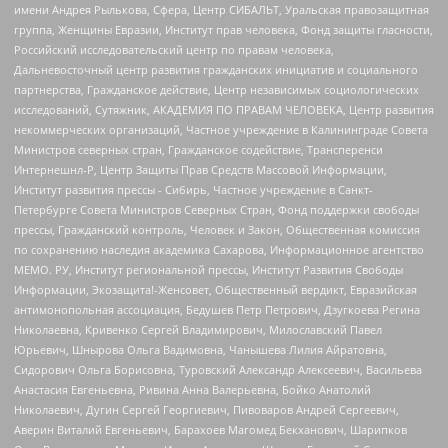
имени Андрея Рылькова, Сфера, Центр СИБАЛЬТ, Уральская правозащитная
группа, Женщины Евразии, Институт прав человека, Фонд защиты гласности,
Российский исследовательский центр по правам человека,
Дальневосточный центр развития гражданских инициатив и социального
партнерства, Гражданское действие, Центр независимых социологических
исследований, Сутяжник, АКАДЕМИЯ ПО ПРАВАМ ЧЕЛОВЕКА, Центр развития
некоммерческих организаций, Частное учреждение в Калининграде Совета
Министров северных стран, Гражданское содействие, Трансперенси
Интернешнл-Р, Центр Защиты Прав Средств Массовой Информации,
Институт развития прессы - Сибирь, Частное учреждение в Санкт-
Петербурге Совета Министров Северных Стран, Фонд поддержки свободы
прессы, Гражданский контроль, Человек и Закон, Общественная комиссия
по сохранению наследия академика Сахарова, Информационное агентство
МЕМО. РУ, Институт региональной прессы, Институт Развития Свободы
Информации, Экозащита!-Женсовет, Общественный вердикт, Евразийская
антимонопольная ассоциация, Бедушев Петр Петрович, Дзугкоева Регина
Николаевна, Кривенко Сергей Владимирович, Милославский Павел
Юрьевич, Шнырова Ольга Вадимовна, Чанышева Лилия Айратовна,
Сидорович Ольга Борисовна, Туровский Александр Алексеевич, Васильева
Анастасия Евгеньевна, Ривина Анна Валерьевна, Бойко Анатолий
Николаевич, Дугин Сергей Георгиевич, Пивоваров Андрей Сергеевич,
Аверин Виталий Евгеньевич, Барахоев Магомед Бекханович, Шарипков