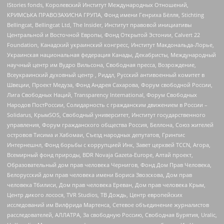
IStories fonds, Королевский Институт Международных Отношений,
КРИМСЬКА ПРАВОЗАХИСНА ГРУПА, Фонд имени Генриха Бёлля, Stichting
Bellingcat, Bellingcat Ltd, The Insider, Институт правовой инициативы
Центральной и Восточной Европы, Фонд Открытой Эстонии, Calvert 22
Foundation, Канадский украинский конгресс, Институт Макдональда-Лорье,
Украинская национальная федерация Канады, Декабристы, Международный
научный центр им Вудро Вильсона, Свободная пресса, Возрождение,
Всеукраинский духовный центр , Риддл, Русский антивоенный комитет в
Швеции, Проект Медуза, Фонд Андрея Сахарова, Форум свободной России,
Лига Свободных Наций, Transparеncy International, Форум Свободных
Народов ПостРоссии, Солидарность с гражданским движением в России –
Solidarus, КрымSOS, Свободный университет, Институт государственного
управления, Форум гражданского общества Россия, Беллона, Союз жителей
островов Тисима и Хабомаи, Съезд народных депутатов, Гринпис
Интернешнл, Фонд борьбы с коррупцией Инк, Завет церквей TCCN, Агора,
Всемирный фонд природы, BDR Novaja Gazeta-Europe, Алтай проект,
Образовательный дом прав человека Чернигов, Фонд Дом Прав Человека,
Белорусский дом прав человека имени Бориса Звозскова, Дом прав
человека Тбилиси, Дом прав человека Ереван, Дом прав человека Крым,
Центр дикого лосося, TVR Studios, ТВ Дождь, Центр европейских
исследований им Вилфрида Мартенса, Сетевое объединение журналистов
расследователей, АЛЛАТРА, За свободную Россию, Свободная Бурятия, Uralic,