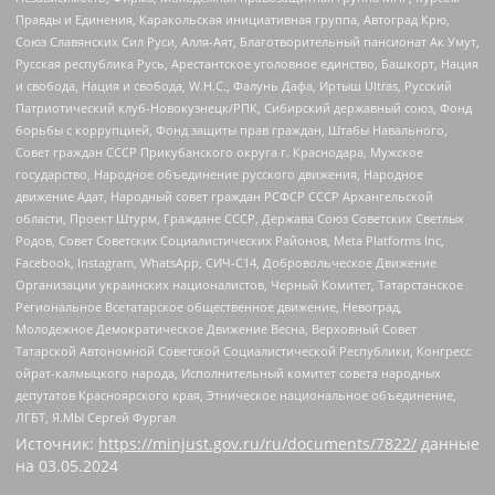
Правды и Единения, Каракольская инициативная группа, Автоград Крю,
Союз Славянских Сил Руси, Алля-Аят, Благотворительный пансионат Ак Умут,
Русская республика Русь, Арестантское уголовное единство, Башкорт, Нация
и свобода, Нация и свобода, W.H.С., Фалунь Дафа, Иртыш Ultras, Русский
Патриотический клуб-Новокузнецк/РПК, Сибирский державный союз, Фонд
борьбы с коррупцией, Фонд защиты прав граждан, Штабы Навального,
Совет граждан СССР Прикубанского округа г. Краснодара, Мужское
государство, Народное объединение русского движения, Народное
движение Адат, Народный совет граждан РСФСР СССР Архангельской
области, Проект Штурм, Граждане СССР, Держава Союз Советских Светлых
Родов, Совет Советских Социалистических Районов, Meta Platforms Inc,
Facebook, Instagram, WhatsApp, СИЧ-С14, Добровольческое Движение
Организации украинских националистов, Черный Комитет, Татарстанское
Региональное Всетатарское общественное движение, Невоград,
Молодежное Демократическое Движение Весна, Верховный Совет
Татарской Автономной Советской Социалистической Республики, Конгресс
ойрат-калмыцкого народа, Исполнительный комитет совета народных
депутатов Красноярского края, Этническое национальное объединение,
ЛГБТ, Я.МЫ Сергей Фургал
Источник:
https://minjust.gov.ru/ru/documents/7822/
данные
на
03.05.2024