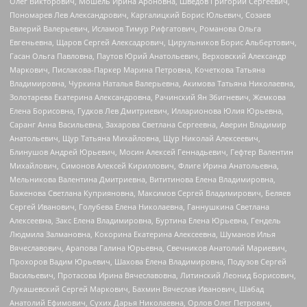
Олег Викторович, Мошель Ирина Ароновна, Шведов Григорий Сергеевич,
Пономарев Лев Александрович, Каргалицкий Борис Юльевич, Созаев
Валерий Валерьевич, Исламов Тимур Рифгатович, Романова Ольга
Евгеньевна, Щаров Сергей Алексадрович, Цирульников Борис Альбертович,
Гасан Ольга Павловна, Паутов Юрий Анатольевич, Верховский Александр
Маркович, Пислакова-Паркер Марина Петровна, Кочеткова Татьяна
Владимировна, Чуркина Наталья Валерьевна, Акимова Татьяна Николаевна,
Золотарева Екатерина Александровна, Рачинский Ян Збигневич, Жемкова
Елена Борисовна, Гудков Лев Дмитриевич, Илларионова Юлия Юрьевна,
Саранг Анна Васильевна, Захарова Светлана Сергеевна, Аверин Владимир
Анатольевич, Щур Татьяна Михайловна, Щур Николай Алексеевич,
Блинушов Андрей Юрьевич, Мосин Алексей Геннадьевич, Гефтер Валентин
Михайлович, Симонов Алексей Кириллович, Флиге Ирина Анатольевна,
Мельникова Валентина Дмитриевна, Вититинова Елена Владимировна,
Баженова Светлана Куприяновна, Максимов Сергей Владимирович, Беляев
Сергей Иванович, Голубева Елена Николаевна, Ганнушкина Светлана
Алексеевна, Закс Елена Владимировна, Буртина Елена Юрьевна, Гендель
Людмила Залмановна, Кокорина Екатерина Алексеевна, Шуманов Илья
Вячеславович, Арапова Галина Юрьевна, Свечников Анатолий Мариевич,
Прохоров Вадим Юрьевич, Шахова Елена Владимировна, Подузов Сергей
Васильевич, Протасова Ирина Вячеславовна, Литинский Леонид Борисович,
Лукашевский Сергей Маркович, Бахмин Вячеслав Иванович, Шабад
Анатолий Ефимович, Сухих Дарья Николаевна, Орлов Олег Петрович,