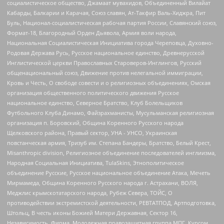
социалистическое общество, Джамаат мувахидов, Объединенный Вилайат
Кабарды, Балкарии и Карачая, Союз славян, Ат-Такфир Валь-Хиджра, Пит
Буль, Национал-социалистическая рабочая партия России, Славянский союз,
Формат-18, Благородный Орден Дьявола, Армия воли народа,
Национальная Социалистическая Инициатива города Череповца, Духовно-
Родовая Держава Русь, Русское национальное единство, Древнерусской
Инглистической церкви Православных Староверов-Инглингов, Русский
общенациональный союз, Движение против нелегальной иммиграции,
Кровь и Честь, О свободе совести и о религиозных объединениях, Омская
организация общественного политического движения Русское
национальное единство, Северное Братство, Клуб Болельщиков
Футбольного Клуба Динамо, Файзрахманисты, Мусульманская религиозная
организация п. Боровский, Община Коренного Русского народа
Щелковского района, Правый сектор, УНА - УНСО, Украинская
повстанческая армия, Тризуб им. Степана Бандеры, Братство, Белый Крест,
Misanthropic division, Религиозное объединение последователей инглиизма,
Народная Социальная Инициатива, TulaSkins, Этнополитическое
объединение Русские, Русское национальное объединение Атака, Мечеть
Мирмамеда, Община Коренного Русского народа г. Астрахани, ВОЛЯ,
Меджлис крымскотатарского народа, Рубеж Севера, ТОЙС, О
противодействии экстремистской деятельности, РЕВТАТПОД, Артподготовка,
Штольц, В честь иконы Божией Матери Державная, Сектор 16,
Независимость, Фирма, Молодежная правозащитная группа МПГ, Курсом