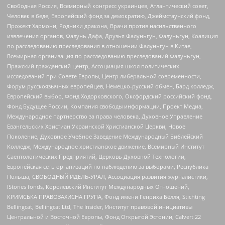
Свободная Россия, Всемирный конгресс украинцев, Атлантический совет,
Человек в беде, Европейский фонд за демократию, Джеймстаунский фонд,
Прожект Хармони, Родники дракона, Врачи против насильственного
извлечения органов, Фалунь Дафа, Друзья Фалуньгун, Фалуньгун, Коалиция
по расследованию преследования в отношении Фалуньгун в Китае,
Всемирная организация по расследованию преследований Фалуньгун,
Пражский гражданский центр, Ассоциация школ политических
исследований при Совете Европы, Центр либеральной современности,
Форум русскоязычных европейцев, Немецко-русский обмен, Бард колледж,
Европейский выбор, Фонд Ходорковского, Оксфордский российский фонд,
Фонд Будущее России, Компания свободы информации, Проект Медиа,
Международное партнерство за права человека, Духовное Управление
Евангельских Христиан Украинской Христианской Церкви, Новое
Поколение, Духовное Учебное Заведение Международный Библейский
Колледж, Международное христианское движение, Всемирный Институт
Саентологических Предприятий, Церковь Духовной Технологии,
Европейская сеть организаций по наблюдению за выборами, Республика
Польша, СВОБОДНЫЙ ИДЕЛЬ-УРАЛ, Ассоциация развития журналистики,
IStories fonds, Королевский Институт Международных Отношений,
КРИМСЬКА ПРАВОЗАХИСНА ГРУПА, Фонд имени Генриха Бёлля, Stichting
Bellingcat, Bellingcat Ltd, The Insider, Институт правовой инициативы
Центральной и Восточной Европы, Фонд Открытой Эстонии, Calvert 22