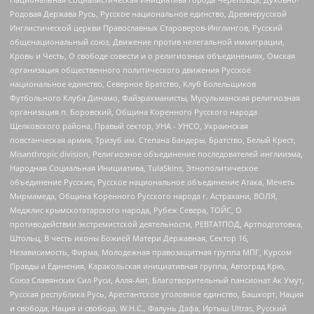
Родовая Держава Русь, Русское национальное единство, Древнерусской
Инглистической церкви Православных Староверов-Инглингов, Русский
общенациональный союз, Движение против нелегальной иммиграции,
Кровь и Честь, О свободе совести и о религиозных объединениях, Омская
организация общественного политического движения Русское
национальное единство, Северное Братство, Клуб Болельщиков
Футбольного Клуба Динамо, Файзрахманисты, Мусульманская религиозная
организация п. Боровский, Община Коренного Русского народа
Щелковского района, Правый сектор, УНА - УНСО, Украинская
повстанческая армия, Тризуб им. Степана Бандеры, Братство, Белый Крест,
Misanthropic division, Религиозное объединение последователей инглиизма,
Народная Социальная Инициатива, TulaSkins, Этнополитическое
объединение Русские, Русское национальное объединение Атака, Мечеть
Мирмамеда, Община Коренного Русского народа г. Астрахани, ВОЛЯ,
Меджлис крымскотатарского народа, Рубеж Севера, ТОЙС, О
противодействии экстремистской деятельности, РЕВТАТПОД, Артподготовка,
Штольц, В честь иконы Божией Матери Державная, Сектор 16,
Независимость, Фирма, Молодежная правозащитная группа МПГ, Курсом
Правды и Единения, Каракольская инициативная группа, Автоград Крю,
Союз Славянских Сил Руси, Алля-Аят, Благотворительный пансионат Ак Умут,
Русская республика Русь, Арестантское уголовное единство, Башкорт, Нация
и свобода, Нация и свобода, W.H.С., Фалунь Дафа, Иртыш Ultras, Русский