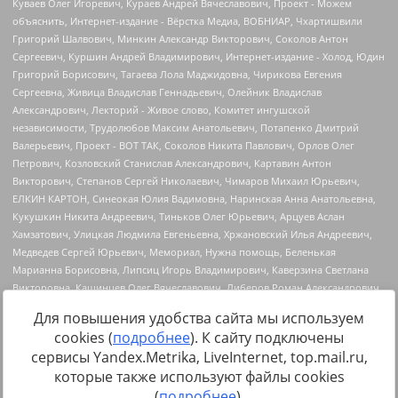
Для повышения удобства сайта мы используем
cookies (
подробнее
). К сайту подключены
сервисы Yandex.Metrika, LiveInternet, top.mail.ru,
Источник:
https://minjust.gov.ru/uploaded/files/reestr-
которые также используют файлы cookies
inostrannyih-agentov-22-03-2024.pdf
данные на
22.03.2024
(
подробнее
).