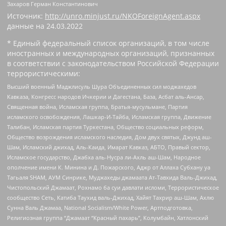
Захаров Герман Константинович
Источник:
http://unro.minjust.ru/NKOForeignAgent.aspx
данные на
24.03.2022
* Единый федеральный список организаций, в том числе
иностранных и международных организаций, признанных
в соответствии с законодательством Российской Федерации
террористическими:
Высший военный Маджлисуль Шура Объединенных сил моджахедов
Кавказа, Конгресс народов Ичкерии и Дагестана, База, Асбат аль-Ансар,
Священная война, Исламская группа, Братья-мусульмане, Партия
исламского освобождения, Лашкар-И-Тайба, Исламская группа, Движение
Талибан, Исламская партия Туркестана, Общество социальных реформ,
Общество возрождения исламского наследия, Дом двух святых, Джунд аш-
Шам, Исламский джихад, Аль-Каида, Имарат Кавказ, АБТО, Правый сектор,
Исламское государство, Джабха аль-Нусра ли-Ахль аш-Шам, Народное
ополчение имени К. Минина и Д. Пожарского, Аджр от Аллаха Субхану уа
Тагьаля SHAM, АУМ Синрике, Муджахеды джамаата Ат-Тавхида Валь-Джихад,
Чистопольский Джамаат, Рохнамо ба суи давлати исломи, Террористическое
сообщество Сеть, Катиба Таухид валь-Джихад, Хайят Тахрир аш-Шам, Ахлю
Сунна Валь Джамаа, National Socialism/White Power, Артподготовка,
Религиозная группа “Джамаат “Красный пахарь”, Колумбайн, Хатлонский