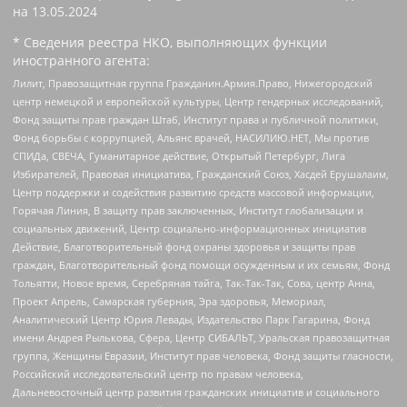
на
13.05.2024
* Сведения реестра НКО, выполняющих функции
иностранного агента:
Лилит, Правозащитная группа Гражданин.Армия.Право, Нижегородский
центр немецкой и европейской культуры, Центр гендерных исследований,
Фонд защиты прав граждан Штаб, Институт права и публичной политики,
Фонд борьбы с коррупцией, Альянс врачей, НАСИЛИЮ.НЕТ, Мы против
СПИДа, СВЕЧА, Гуманитарное действие, Открытый Петербург, Лига
Избирателей, Правовая инициатива, Гражданский Союз, Хасдей Ерушалаим,
Центр поддержки и содействия развитию средств массовой информации,
Горячая Линия, В защиту прав заключенных, Институт глобализации и
социальных движений, Центр социально-информационных инициатив
Действие, Благотворительный фонд охраны здоровья и защиты прав
граждан, Благотворительный фонд помощи осужденным и их семьям, Фонд
Тольятти, Новое время, Серебряная тайга, Так-Так-Так, Сова, центр Анна,
Проект Апрель, Самарская губерния, Эра здоровья, Мемориал,
Аналитический Центр Юрия Левады, Издательство Парк Гагарина, Фонд
имени Андрея Рылькова, Сфера, Центр СИБАЛЬТ, Уральская правозащитная
группа, Женщины Евразии, Институт прав человека, Фонд защиты гласности,
Российский исследовательский центр по правам человека,
Дальневосточный центр развития гражданских инициатив и социального