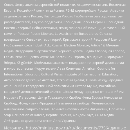
Совет, Центр анализа европейской политики, Академическая сеть Восточная
Европа, Российский комитет действия, РЭНД корпорейшн, Русская Америка
за демократию в России, Настоящая Россия, Глобальная сеть журналистов-
расследователей, Служба поддержки, Свободная Россия Берлин, Свободная
Россия Северный Рейн-Вестфалия, Фонд глобальной помощи, Антивоенный
комитет России, Russie-Libertes, La Asocicion de Rusos Libres, Союз за
возвращение Северных территорий, Крымскотатарский Ресурсный Центр,
Глобальный союз IndustriALL, Russian Election Monitor, Article 19, Мнение
медиа, Федерация анархического черного креста, Радио Свободная Европа,
Германское общество изучения Восточной Европы, Фонд имени Фридриха
Эберта, XZ gGmbH, Мобильная академия поддержки гендерной демократии
и миротворчества, Форум имени Льва Копелева, American Councils for
International Education, Cultural Vistas, Institute of International Education,
Антивоенное движение Антальи, Открытый диалог, Школа международных
отношений и государственной политики им Питера Мунка, Российско-
канадский демократический альянс, Школа международных отношений им
Нормана Патерсона, Центр Гражданских Свобод, Фонд Бориса Немцова за
Свободу, Фонд имени Фридриха Науманна за свободу, Феминистское
антивоенное сопротивление, Комитет независимости Ингушетии, Прометей,
Stop Occupation of Karelia, Вернись живым, Фридом Хаус, СОТА медиа,
Либерально-демократическая Лига Украины
Источник:
https://minjust.gov.ru/ru/documents/7756/
данные