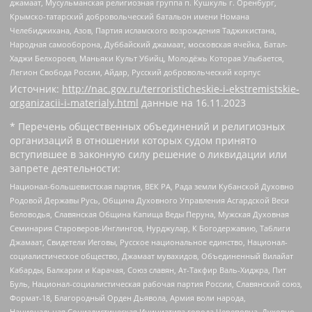
джамаат, Мусульманская религиозная группа п. Кушкуль г. Оренбург,
Крымско-татарский добровольческий батальон имени Номана
Челебиджихана, Азов, Партия исламского возрождения Таджикистана,
Народная самооборона, Дуббайский джамаат, московская ячейка, Батал-
Хаджи Белхороев, Маньяки Культ Убийц, Молодёжь Которая Улыбается,
Легион Свобода России, Айдар, Русский добровольческий корпус
Источник:
http://nac.gov.ru/terroristicheskie-i-ekstremistskie-
organizacii-i-materialy.html
данные на
16.11.2023
* Перечень общественных объединений и религиозных
организаций в отношении которых судом принято
вступившее в законную силу решение о ликвидации или
запрете деятельности:
Национал-большевистская партия, ВЕК РА, Рада земли Кубанской Духовно
Родовой Державы Русь, Община Духовного Управления Асгардской Веси
Беловодья, Славянская Община Капища Веды Перуна, Мужская Духовная
Семинария Староверов-Инглингов, Нурджулар, К Богодержавию, Таблиги
Джамаат, Свидетели Иеговы, Русское национальное единство, Национал-
социалистическое общество, Джамаат мувахидов, Объединенный Вилайат
Кабарды, Балкарии и Карачая, Союз славян, Ат-Такфир Валь-Хиджра, Пит
Буль, Национал-социалистическая рабочая партия России, Славянский союз,
Формат-18, Благородный Орден Дьявола, Армия воли народа,
Национальная Социалистическая Инициатива города Череповца, Духовно-