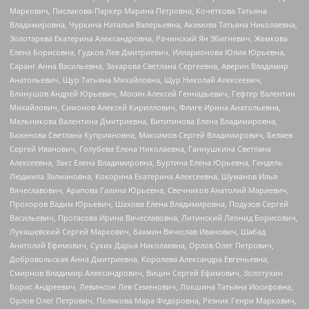
Маркович, Пислакова-Паркер Марина Петровна, Кочеткова Татьяна
Владимировна, Чуркина Наталья Валерьевна, Акимова Татьяна Николаевна,
Золотарева Екатерина Александровна, Рачинский Ян Збигневич, Жемкова
Елена Борисовна, Гудков Лев Дмитриевич, Илларионова Юлия Юрьевна,
Саранг Анна Васильевна, Захарова Светлана Сергеевна, Аверин Владимир
Анатольевич, Щур Татьяна Михайловна, Щур Николай Алексеевич,
Блинушов Андрей Юрьевич, Мосин Алексей Геннадьевич, Гефтер Валентин
Михайлович, Симонов Алексей Кириллович, Флиге Ирина Анатольевна,
Мельникова Валентина Дмитриевна, Вититинова Елена Владимировна,
Баженова Светлана Куприяновна, Максимов Сергей Владимирович, Беляев
Сергей Иванович, Голубева Елена Николаевна, Ганнушкина Светлана
Алексеевна, Закс Елена Владимировна, Буртина Елена Юрьевна, Гендель
Людмила Залмановна, Кокорина Екатерина Алексеевна, Шуманов Илья
Вячеславович, Арапова Галина Юрьевна, Свечников Анатолий Мариевич,
Прохоров Вадим Юрьевич, Шахова Елена Владимировна, Подузов Сергей
Васильевич, Протасова Ирина Вячеславовна, Литинский Леонид Борисович,
Лукашевский Сергей Маркович, Бахмин Вячеслав Иванович, Шабад
Анатолий Ефимович, Сухих Дарья Николаевна, Орлов Олег Петрович,
Добровольская Анна Дмитриевна, Королева Александра Евгеньевна,
Смирнов Владимир Александрович, Вицин Сергей Ефимович, Золотухин
Борис Андреевич, Левинсон Лев Семенович, Локшина Татьяна Иосифовна,
Орлов Олег Петрович, Полякова Мара Федоровна, Резник Генри Маркович,