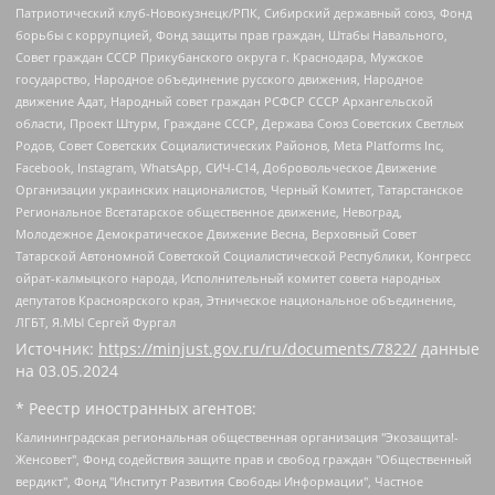
Патриотический клуб-Новокузнецк/РПК, Сибирский державный союз, Фонд
борьбы с коррупцией, Фонд защиты прав граждан, Штабы Навального,
Совет граждан СССР Прикубанского округа г. Краснодара, Мужское
государство, Народное объединение русского движения, Народное
движение Адат, Народный совет граждан РСФСР СССР Архангельской
области, Проект Штурм, Граждане СССР, Держава Союз Советских Светлых
Родов, Совет Советских Социалистических Районов, Meta Platforms Inc,
Facebook, Instagram, WhatsApp, СИЧ-С14, Добровольческое Движение
Организации украинских националистов, Черный Комитет, Татарстанское
Региональное Всетатарское общественное движение, Невоград,
Молодежное Демократическое Движение Весна, Верховный Совет
Татарской Автономной Советской Социалистической Республики, Конгресс
ойрат-калмыцкого народа, Исполнительный комитет совета народных
депутатов Красноярского края, Этническое национальное объединение,
ЛГБТ, Я.МЫ Сергей Фургал
Источник:
https://minjust.gov.ru/ru/documents/7822/
данные
на
03.05.2024
* Реестр иностранных агентов:
Калининградская региональная общественная организация "Экозащита!-Женсовет", Фонд содействия защите прав и свобод граждан "Общественный вердикт", Фонд "Институт Развития Свободы Информации", Частное учреждение "Информационное агентство МЕМО. РУ", Региональная общественная организация "Общественная комиссия по сохранению наследия академика Сахарова", Фонд поддержки свободы прессы, Санкт-Петербургская общественная правозащитная организация "Гражданский контроль", Межрегиональная общественная организация "Информационно-просветительский центр "Мемориал", Региональный Фонд "Центр Защиты Прав Средств Массовой Информации", с 05.12.2023 Фонд "Центр Защиты Прав Средств массовой информации", Региональная общественная благотворительная организация помощи беженцам и мигрантам "Гражданское содействие", Негосударственное образовательное учреждение дополнительного профессионального образования (повышение квалификации) специалистов "АКАДЕМИЯ ПО ПРАВАМ ЧЕЛОВЕКА", Свердловская региональная общественная организация "Сутяжник", Автономная некоммерческая организация "Центр независимых социологических исследований", Союз общественных объединений "Российский исследовательский центр по правам человека", Региональное общественное учреждение научно-информационный центр "МЕМОРИАЛ", Некоммерческая организация "Фонд защиты гласности", Автономная некоммерческая организация "Институт прав человека", Городская общественная организация "Екатеринбургское общество "МЕМОРИАЛ", Городская общественная организация "Рязанское историко-просветительское и правозащитное общество "Мемориал" (Рязанский Мемориал), Челябинский региональный орган общественной самодеятельности – женское общественное объединение "Женщины Евразии", Челябинский региональный орган общественной самодеятельности "Уральская правозащитная группа", Фонд содействия защите здоровья и социальной справедливости имени Андрея Рылькова, Автономная Некоммерческая Организация "Аналитический Центр Юрия Левады", Автономная некоммерческая организация социальной поддержки населения "Проект Апрель", Региональная общественная организация помощи женщинам и детям, находящимся в кризисной ситуации "Информационно-методический центр "Анна", Фонд содействия развитию массовых коммуникаций и правовому просвещению "Так-так-Так", Фонд содействия устойчивому развитию "Серебряная тайга", Свердловский региональный общественный фонд социальных проектов "Новое время", "Idel.Реалии", Кавказ.Реалии, Крым.Реалии, Телеканал Настоящее Время, Татаро-башкирская служба Радио Свобода (Azatliq Radiosi), Радио Свободная Европа/Радио Свобода (PCE/PC), "Сибирь.Реалии", "Фактограф", Благотворительный фонд помощи осужденным и их семьям, Автономная некоммерческая организация "Институт глобализации и социальных движений", Фонд "В защиту прав заключенных", Частное учреждение "Центр поддержки и содействия развитию средств массовой информации", Пензенский региональный общественный благотворительный фонд "Гражданский союз", "Север.Реалии", Некоммерческая организация Фонд "Правовая инициатива", Общество с ограниченной ответственностью "Радио Свободная Европа/Радио Свобода", Чешское информационное агентство "MEDIUM-ORIENT", Красноярская региональная общественная организация "Мы против СПИДа", Камалягин Денис Николаевич, Маркелов Сергей Евгеньевич, Пономарев Лев Александрович, Савицкая Людмила Алексеевна, Автономная некоммерческая организация "Центр по работе с проблемой насилия "НАСИЛИЮ.НЕТ", Межрегиональный профессиональный союз работников здравоохранения "Альянс врачей", Юридическое лицо, зарегистрированное в Латвийской Республике, SIA "Medusa Project" (регистрационный номер 40103797863, дата регистрации 10.06.2014), Некоммерческая организация "Фонд по борьбе с коррупцией", Автономная некоммерческая организация "Институт права и публичной политики", Баданин Роман Сергеевич, Гликин Максим Александрович, Железнова Мария Михайловна, Лукьянова Юлия Сергеевна, Маетная Елизавета Витальевна, Маняхин Петр Борисович, Чуракова Ольга Владимировна, Ярош Юлия Петровна, Юридическое лицо "The Insider SIA", зарегистрированное в Риге, Латвийская Республика (дата регистрации 26.06.2015), являющееся администратором доменного имени интернет-издания "The Insider SIA", https://theins.ru, Постернак Алексей Евгеньевич, Рубин Михаил Аркадьевич, Анин Роман Александрович, Юридическое лицо Istories fonds, зарегистрированное в Латвийской Республике (регистрационный номер 50008295751, дата регистрации 24.02.2020), Великовский Дмитрий Александрович, Долинина Ирина Николаевна, Мароховская Алеся Алексеевна, Шлейнов Роман Юрьевич, Шмагун Олеся Валентиновна, Общество с ограниченной ответственностью "Альтаир 2021", Общество с ограниченной ответственностью "Вега 2021", Общество с ограниченной ответственностью "Главный редактор 2021", Общество с ограниченной ответственностью "Ромашки монолит", Важенков Артем Валерьевич, Ивановская областная общественная организация "Центр гендерных исследований", Гурман Юрий Альбертович, Медиапроект "ОВД-Инфо", Егоров Владимир Владимирович, Жилинский Владимир Александрович, Общество с ограниченной ответственностью "ЗП", Иванова София Юрьевна, Карезина Инна Павловна, Кильтау Екатерина Викторовна, Петров Алексей Викторович, Пискунов Сергей Евгеньевич, Смирнов Сергей Сергеевич, Тихонов Михаил Сергеевич, Общество с ограниченной ответственностью "ЖУРНАЛИСТ-ИНОСТРАННЫЙ АГЕНТ", Арапова Галина Юрьевна, Вольтская Татьяна Анатольевна, Американская компания "Mason G.E.S. Anonymous Foundation" (США), являющаяся владельцем интернет-издания https://mnews.world/, Компания "Stichting Bellingcat", зарегистрированная в Нидерландах (дата регистрации 11.07.2018), Захаров Андрей Вячеславович, Клепиковская Екатерина Дмитриевна, Общество с ограниченной ответственностью "МЕМО", Перл Роман Александрович, Симонов Евгений Алексеевич, Соловьева Елена Анатольевна, Сотников Даниил Владимирович, Сурначева Елизавета Дмитриевна, Автономная некоммерческая организация по защите прав человека и информированию населения "Якутия – Наше Мнение", Общество с ограниченной ответственностью "Москоу диджитал медиа", с 26.01.2023 Общество с ограниченной ответственностью "Чайка Белые сады", Ветошкина Валерия Валерьевна, Заговора Максим Александрович, Межрегиональное общественное движение "Российская ЛГБТ - сеть", Оленичев Максим Владимирович, Павлов Иван Юрьевич, Скворцова Елена Сергеевна, Общество с ограниченной ответственностью "Как бы инагент", Кочетков Игорь Викторович, Общество с ограниченной ответственностью "Честные выборы", Еланчик Олег Александрович, Общество с ограниченной ответственностью "Нобелевский призыв", Гималова Регина Эмилевна, Григорьев Андрей Валерьевич, Григорьева Алина Александровна, Ассоциация по содействию защите прав призывников, альтернативнослужащих и военнослужащих "Правозащитная группа "Гражданин.Армия.Право", Хисамова Регина Фаритовна, Автономная некоммерческая организация по реализации социально-правовых программ "Лилит", Дальневосточное общественное движение "Маяк", Санкт-Петербургская ЛГБТ-инициативная группа "Выход", Инициативная группа ЛГБТ+ "Реверс", Алексеев Андрей Викторович, Бекбулатова Таисия Львовна, Беляев Иван Михайлович, Владыкина Елена Сергеевна, Гельман Марат Александрович, Никульшина Вероника Юрьевна, Толоконникова Надежда Андреевна, Шендерович Виктор Анатольевич, Общество с ограниченной ответственностью "Данное сообщение", Общество с ограниченной ответственностью Издательский дом "Новая глава", Айнбиндер Александра Александровна, Московский комьюнити-центр для ЛГБТ+инициатив, Благотворительный фонд развития филантропии, Deutsche Welle (Германия, Kurt-Schumacher-Strasse 3, 53113 Bonn), Борзунова Мария Михайловна, Воробьев Виктор Викторович, Голубева Анна Львовна, Константинова Алла Михайловна, Малкова Ирина Владимировна, Мурадов Мурад Абдулгалимович, Осетинская Елизавета Николаевна, Понасенков Евгений Николаевич, Ганапольский Матвей Юрьевич, Киселев Евгений Алексеевич, Борухович Ирина Григорьевна, Дремин Иван Тимофеевич, Дубровский Дмитрий Викторович, Красноярская региональная общественная организация поддержки и развития альтернативных образовательных технологий и межкультурных коммуникаций "ИНТЕРРА", Маяковская Екатерина Алексеевна, Фейгин Марк Захарович, Филимонов Андрей Викторович, Дзугкоева Регина Николаевна, Доброхотов Роман Александрович, Дудь Юрий Александрович, Елкин Сергей Владимирович, Кругликов Кирилл Игоревич, Сабунаева Мария Леонидовна, Семенов Алексей Владимирович, Шаинян Карен Багратович, Шульман Екатерина Михайловна, Асафьев Артур Валерьевич, Вахштайн Виктор Семенович, Венедиктов Алексей Алексеевич, Лушникова Екатерина Евгеньевна, Волков Леонид Михайлович, Невзоров Александр Глебович, Пархоменко Сергей Борисович, Сироткин Ярослав Николаевич, Кара-Мурза Владимир Владимирович, Баранова Наталья Владимировна, Гозман Леонид Яковлевич, Кагарлицкий Борис Юльевич, Климарев Михаил Валерьевич, Милов Владимир Станиславович, Автономная некоммерческая организация Краснодарский центр современного искусства "Типография", Моргенштерн Алишер Тагирович, Соболь Любовь Эдуардовна, Общество с ограниченной ответственностью "ЛИЗА НОРМ", Каспаров Гарри Кимович, Ходорковский Михаил Борисович, Общество с ограниченной ответственностью "Апрельские тезисы", Данилович Ирина Брониславовна, Кашин Олег Владимирович, Петров Николай Владимирович, Пивоваров Алексей Владимирович, Соколов Михаил Владимирович, Цветкова Юлия Владимировна, Чичваркин Евгений Александрович, Комитет против пыток/Команда против пыток, Общество с ограниченной ответственностью "Первый научный", Общество с ограниченной ответственностью "Вертолет и ко", Белоцерковская Вероника Борисовна, Кац Максим Евгеньевич, Лазарева Татьяна Юрьевна, Шаведдинов Руслан Табризович, Яшин Илья Валерьевич, Общество с ограниченной ответственностью "Иноагент ААВ", Алешковский Дмитрий Петрович, Альбац Евгения Марковна, Быков Дмитрий Львович, Галямина Юлия Евгеньевна, Лойко Сергей Леонидович, Мартынов Кирилл Константинович, Медведев Сергей Александрович, Крашенинников Федор Геннадиевич, Гордеева Катерина Вл