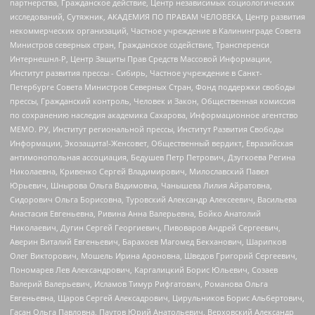
партнерства, Гражданское действие, Центр независимых социологических
исследований, Сутяжник, АКАДЕМИЯ ПО ПРАВАМ ЧЕЛОВЕКА, Центр развития
некоммерческих организаций, Частное учреждение в Калининграде Совета
Министров северных стран, Гражданское содействие, Трансперенси
Интернешнл-Р, Центр Защиты Прав Средств Массовой Информации,
Институт развития прессы - Сибирь, Частное учреждение в Санкт-
Петербурге Совета Министров Северных Стран, Фонд поддержки свободы
прессы, Гражданский контроль, Человек и Закон, Общественная комиссия
по сохранению наследия академика Сахарова, Информационное агентство
МЕМО. РУ, Институт региональной прессы, Институт Развития Свободы
Информации, Экозащита!-Женсовет, Общественный вердикт, Евразийская
антимонопольная ассоциация, Бедушев Петр Петрович, Дзугкоева Регина
Николаевна, Кривенко Сергей Владимирович, Милославский Павел
Юрьевич, Шнырова Ольга Вадимовна, Чанышева Лилия Айратовна,
Сидорович Ольга Борисовна, Туровский Александр Алексеевич, Васильева
Анастасия Евгеньевна, Ривина Анна Валерьевна, Бойко Анатолий
Николаевич, Дугин Сергей Георгиевич, Пивоваров Андрей Сергеевич,
Аверин Виталий Евгеньевич, Барахоев Магомед Бекханович, Шарипков
Олег Викторович, Мошель Ирина Ароновна, Шведов Григорий Сергеевич,
Пономарев Лев Александрович, Каргалицкий Борис Юльевич, Созаев
Валерий Валерьевич, Исламов Тимур Рифгатович, Романова Ольга
Евгеньевна, Щаров Сергей Алексадрович, Цирульников Борис Альбертович,
Гасан Ольга Павловна, Паутов Юрий Анатольевич, Верховский Александр