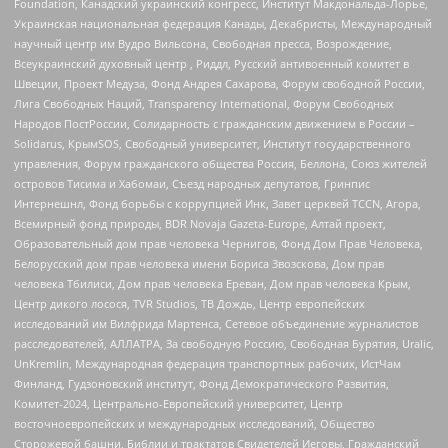
Foundation, Канадский украинский конгресс, Институт Макдональда-Лорье,
Украинская национальная федерация Канады, Декабристы, Международный
научный центр им Вудро Вильсона, Свободная пресса, Возрождение,
Всеукраинский духовный центр , Риддл, Русский антивоенный комитет в
Швеции, Проект Медуза, Фонд Андрея Сахарова, Форум свободной России,
Лига Свободных Наций, Transparеncy International, Форум Свободных
Народов ПостРоссии, Солидарность с гражданским движением в России –
Solidarus, КрымSOS, Свободный университет, Институт государственного
управления, Форум гражданского общества Россия, Беллона, Союз жителей
островов Тисима и Хабомаи, Съезд народных депутатов, Гринпис
Интернешнл, Фонд борьбы с коррупцией Инк, Завет церквей TCCN, Агора,
Всемирный фонд природы, BDR Novaja Gazeta-Europe, Алтай проект,
Образовательный дом прав человека Чернигов, Фонд Дом Прав Человека,
Белорусский дом прав человека имени Бориса Звозскова, Дом прав
человека Тбилиси, Дом прав человека Ереван, Дом прав человека Крым,
Центр дикого лосося, TVR Studios, ТВ Дождь, Центр европейских
исследований им Вилфрида Мартенса, Сетевое объединение журналистов
расследователей, АЛЛАТРА, За свободную Россию, Свободная Бурятия, Uralic,
UnKremlin, Международная федерация транспортных рабочих, ИстЧам
Финланд, Гудзоновский институт, Фонд Демократического Развития,
Комитет-2024, Центрально-Европейский университет, Центр
восточноевропейских и международных исследований, Общество
Сторожевой башни, Библии и трактатов Свидетелей Иеговы, Гражданский