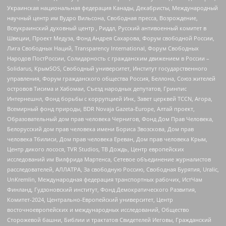
Украинская национальная федерация Канады, Декабристы, Международный
научный центр им Вудро Вильсона, Свободная пресса, Возрождение,
Всеукраинский духовный центр , Риддл, Русский антивоенный комитет в
Швеции, Проект Медуза, Фонд Андрея Сахарова, Форум свободной России,
Лига Свободных Наций, Transparеncy International, Форум Свободных
Народов ПостРоссии, Солидарность с гражданским движением в России –
Solidarus, КрымSOS, Свободный университет, Институт государственного
управления, Форум гражданского общества Россия, Беллона, Союз жителей
островов Тисима и Хабомаи, Съезд народных депутатов, Гринпис
Интернешнл, Фонд борьбы с коррупцией Инк, Завет церквей TCCN, Агора,
Всемирный фонд природы, BDR Novaja Gazeta-Europe, Алтай проект,
Образовательный дом прав человека Чернигов, Фонд Дом Прав Человека,
Белорусский дом прав человека имени Бориса Звозскова, Дом прав
человека Тбилиси, Дом прав человека Ереван, Дом прав человека Крым,
Центр дикого лосося, TVR Studios, ТВ Дождь, Центр европейских
исследований им Вилфрида Мартенса, Сетевое объединение журналистов
расследователей, АЛЛАТРА, За свободную Россию, Свободная Бурятия, Uralic,
UnKremlin, Международная федерация транспортных рабочих, ИстЧам
Финланд, Гудзоновский институт, Фонд Демократического Развития,
Комитет-2024, Центрально-Европейский университет, Центр
восточноевропейских и международных исследований, Общество
Сторожевой башни, Библии и трактатов Свидетелей Иеговы, Гражданский