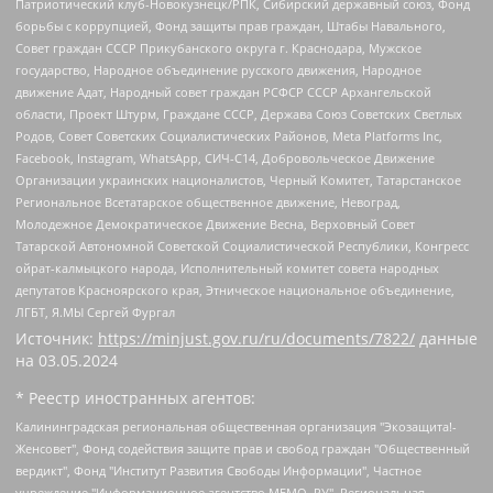
Патриотический клуб-Новокузнецк/РПК, Сибирский державный союз, Фонд
борьбы с коррупцией, Фонд защиты прав граждан, Штабы Навального,
Совет граждан СССР Прикубанского округа г. Краснодара, Мужское
государство, Народное объединение русского движения, Народное
движение Адат, Народный совет граждан РСФСР СССР Архангельской
области, Проект Штурм, Граждане СССР, Держава Союз Советских Светлых
Родов, Совет Советских Социалистических Районов, Meta Platforms Inc,
Facebook, Instagram, WhatsApp, СИЧ-С14, Добровольческое Движение
Организации украинских националистов, Черный Комитет, Татарстанское
Региональное Всетатарское общественное движение, Невоград,
Молодежное Демократическое Движение Весна, Верховный Совет
Татарской Автономной Советской Социалистической Республики, Конгресс
ойрат-калмыцкого народа, Исполнительный комитет совета народных
депутатов Красноярского края, Этническое национальное объединение,
ЛГБТ, Я.МЫ Сергей Фургал
Источник:
https://minjust.gov.ru/ru/documents/7822/
данные
на
03.05.2024
* Реестр иностранных агентов:
Калининградская региональная общественная организация "Экозащита!-Женсовет", Фонд содействия защите прав и свобод граждан "Общественный вердикт", Фонд "Институт Развития Свободы Информации", Частное учреждение "Информационное агентство МЕМО. РУ", Региональная общественная организация "Общественная комиссия по сохранению наследия академика Сахарова", Фонд поддержки свободы прессы, Санкт-Петербургская общественная правозащитная организация "Гражданский контроль", Межрегиональная общественная организация "Информационно-просветительский центр "Мемориал", Региональный Фонд "Центр Защиты Прав Средств Массовой Информации", с 05.12.2023 Фонд "Центр Защиты Прав Средств массовой информации", Региональная общественная благотворительная организация помощи беженцам и мигрантам "Гражданское содействие", Негосударственное образовательное учреждение дополнительного профессионального образования (повышение квалификации) специалистов "АКАДЕМИЯ ПО ПРАВАМ ЧЕЛОВЕКА", Свердловская региональная общественная организация "Сутяжник", Автономная некоммерческая организация "Центр независимых социологических исследований", Союз общественных объединений "Российский исследовательский центр по правам человека", Региональное общественное учреждение научно-информационный центр "МЕМОРИАЛ", Некоммерческая организация "Фонд защиты гласности", Автономная некоммерческая организация "Институт прав человека", Городская общественная организация "Екатеринбургское общество "МЕМОРИАЛ", Городская общественная организация "Рязанское историко-просветительское и правозащитное общество "Мемориал" (Рязанский Мемориал), Челябинский региональный орган общественной самодеятельности – женское общественное объединение "Женщины Евразии", Челябинский региональный орган общественной самодеятельности "Уральская правозащитная группа", Фонд содействия защите здоровья и социальной справедливости имени Андрея Рылькова, Автономная Некоммерческая Организация "Аналитический Центр Юрия Левады", Автономная некоммерческая организация социальной поддержки населения "Проект Апрель", Региональная общественная организация помощи женщинам и детям, находящимся в кризисной ситуации "Информационно-методический центр "Анна", Фонд содействия развитию массовых коммуникаций и правовому просвещению "Так-так-Так", Фонд содействия устойчивому развитию "Серебряная тайга", Свердловский региональный общественный фонд социальных проектов "Новое время", "Idel.Реалии", Кавказ.Реалии, Крым.Реалии, Телеканал Настоящее Время, Татаро-башкирская служба Радио Свобода (Azatliq Radiosi), Радио Свободная Европа/Радио Свобода (PCE/PC), "Сибирь.Реалии", "Фактограф", Благотворительный фонд помощи осужденным и их семьям, Автономная некоммерческая организация "Институт глобализации и социальных движений", Фонд "В защиту прав заключенных", Частное учреждение "Центр поддержки и содействия развитию средств массовой информации", Пензенский региональный общественный благотворительный фонд "Гражданский союз", "Север.Реалии", Некоммерческая организация Фонд "Правовая инициатива", Общество с ограниченной ответственностью "Радио Свободная Европа/Радио Свобода", Чешское информационное агентство "MEDIUM-ORIENT", Красноярская региональная общественная организация "Мы против СПИДа", Камалягин Денис Николаевич, Маркелов Сергей Евгеньевич, Пономарев Лев Александрович, Савицкая Людмила Алексеевна, Автономная некоммерческая организация "Центр по работе с проблемой насилия "НАСИЛИЮ.НЕТ", Межрегиональный профессиональный союз работников здравоохранения "Альянс врачей", Юридическое лицо, зарегистрированное в Латвийской Республике, SIA "Medusa Project" (регистрационный номер 40103797863, дата регистрации 10.06.2014), Некоммерческая организация "Фонд по борьбе с коррупцией", Автономная некоммерческая организация "Институт права и публичной политики", Баданин Роман Сергеевич, Гликин Максим Александрович, Железнова Мария Михайловна, Лукьянова Юлия Сергеевна, Маетная Елизавета Витальевна, Маняхин Петр Борисович, Чуракова Ольга Владимировна, Ярош Юлия Петровна, Юридическое лицо "The Insider SIA", зарегистрированное в Риге, Латвийская Республика (дата регистрации 26.06.2015), являющееся администратором доменного имени интернет-издания "The Insider SIA", https://theins.ru, Постернак Алексей Евгеньевич, Рубин Михаил Аркадьевич, Анин Роман Александрович, Юридическое лицо Istories fonds, зарегистрированное в Латвийской Республике (регистрационный номер 50008295751, дата регистрации 24.02.2020), Великовский Дмитрий Александрович, Долинина Ирина Николаевна, Мароховская Алеся Алексеевна, Шлейнов Роман Юрьевич, Шмагун Олеся Валентиновна, Общество с ограниченной ответственностью "Альтаир 2021", Общество с ограниченной ответственностью "Вега 2021", Общество с ограниченной ответственностью "Главный редактор 2021", Общество с ограниченной ответственностью "Ромашки монолит", Важенков Артем Валерьевич, Ивановская областная общественная организация "Центр гендерных исследований", Гурман Юрий Альбертович, Медиапроект "ОВД-Инфо", Егоров Владимир Владимирович, Жилинский Владимир Александрович, Общество с ограниченной ответственностью "ЗП", Иванова София Юрьевна, Карезина Инна Павловна, Кильтау Екатерина Викторовна, Петров Алексей Викторович, Пискунов Сергей Евгеньевич, Смирнов Сергей Сергеевич, Тихонов Михаил Сергеевич, Общество с ограниченной ответственностью "ЖУРНАЛИСТ-ИНОСТРАННЫЙ АГЕНТ", Арапова Галина Юрьевна, Вольтская Татьяна Анатольевна, Американская компания "Mason G.E.S. Anonymous Foundation" (США), являющаяся владельцем интернет-издания https://mnews.world/, Компания "Stichting Bellingcat", зарегистрированная в Нидерландах (дата регистрации 11.07.2018), Захаров Андрей Вячеславович, Клепиковская Екатерина Дмитриевна, Общество с ограниченной ответственностью "МЕМО", Перл Роман Александрович, Симонов Евгений Алексеевич, Соловьева Елена Анатольевна, Сотников Даниил Владимирович, Сурначева Елизавета Дмитриевна, Автономная некоммерческая организация по защите прав человека и информированию населения "Якутия – Наше Мнение", Общество с ограниченной ответственностью "Москоу диджитал медиа", с 26.01.2023 Общество с ограниченной ответственностью "Чайка Белые сады", Ветошкина Валерия Валерьевна, Заговора Максим Александрович, Межрегиональное общественное движение "Российская ЛГБТ - сеть", Оленичев Максим Владимирович, Павлов Иван Юрьевич, Скворцова Елена Сергеевна, Общество с ограниченной ответственностью "Как бы инагент", Кочетков Игорь Викторович, Общество с ограниченной ответственностью "Честные выборы", Еланчик Олег Александрович, Общество с ограниченной ответственностью "Нобелевский призыв", Гималова Регина Эмилевна, Григорьев Андрей Валерьевич, Григорьева Алина Александровна, Ассоциация по содействию защите прав призывников, альтернативнослужащих и военнослужащих "Правозащитная группа "Гражданин.Армия.Право", Хисамова Регина Фаритовна, Автономная некоммерческая организация по реализации социально-правовых программ "Лилит", Дальневосточное общественное движение "Маяк", Санкт-Петербургская ЛГБТ-инициативная группа "Выход", Инициативная группа ЛГБТ+ "Реверс", Алексеев Андрей Викторович, Бекбулатова Таисия Львовна, Беляев Иван Михайлович, Владыкина Елена Сергеевна, Гельман Марат Александрович, Никульшина Вероника Юрьевна, Толоконникова Надежда Андреевна, Шендерович Виктор Анатольевич, Общество с ограниченной ответственностью "Данное сообщение", Общество с ограниченной ответственностью Издательский дом "Новая глава", Айнбиндер Александра Александровна, Московский комьюнити-центр для ЛГБТ+инициатив, Благотворительный фонд развития филантропии, Deutsche Welle (Германия, Kurt-Schumacher-Strasse 3, 53113 Bonn), Борзунова Мария Михайловна, Воробьев Виктор Викторович, Голубева Анна Львовна, Константинова Алла Михайловна, Малкова Ирина Владимировна, Мурадов Мурад Абдулгалимович, Осетинская Елизавета Николаевна, Понасенков Евгений Николаевич, Ганапольский Матвей Юрьевич, Киселев Евгений Алексеевич, Борухович Ирина Григорьевна, Дремин Иван Тимофеевич, Дубровский Дмитрий Викторович, Красноярская региональная общественная организация поддержки и развития альтернативных образовательных технологий и межкультурных коммуникаций "ИНТЕРРА", Маяковская Екатерина Алексеевна, Фейгин Марк Захарович, Филимонов Андрей Викторович, Дзугкоева Регина Николаевна, Доброхотов Роман Александрович, Дудь Юрий Александрович, Елкин Сергей Владимирович, Кругликов Кирилл Игоревич, Сабунаева Мария Леонидовна, Семенов Алексей Владимирович, Шаинян Карен Багратович, Шульман Екатерина Михайловна, Асафьев Артур Валерьевич, Вахштайн Виктор Семенович, Венедиктов Алексей Алексеевич, Лушникова Екатерина Евгеньевна, Волков Леонид Михайлович, Невзоров Александр Глебович, Пархоменко Сергей Борисович, Сироткин Ярослав Николаевич, Кара-Мурза Владимир Владимирович, Баранова Наталья Владимировна, Гозман Леонид Яковлевич, Кагарлицкий Борис Юльевич, Климарев Михаил Валерьевич, Милов Владимир Станиславович, Автономная некоммерческая организация Краснодарский центр современного искусства "Типография", Моргенштерн Алишер Тагирович, Соболь Любовь Эдуардовна, Общество с ограниченной ответственностью "ЛИЗА НОРМ", Каспаров Гарри Кимович, Ходорковский Михаил Борисович, Общество с ограниченной ответственностью "Апрельские тезисы", Данилович Ирина Брониславовна, Кашин Олег Владимирович, Петров Николай Владимирович, Пивоваров Алексей Владимирович, Соколов Михаил Владимирович, Цветкова Юлия Владимировна, Чичваркин Евгений Александрович, Комитет против пыток/Команда против пыток, Общество с ограниченной ответственностью "Первый научный", Общество с ограниченной ответственностью "Вертолет и ко", Белоцерковская Вероника Борисовна, Кац Максим Евгеньевич, Лазарева Татьяна Юрьевна, Шаведдинов Руслан Табризович, Яшин Илья Валерьевич, Общество с ограниченной ответственностью "Иноагент ААВ", Алешковский Дмитрий Петрович, Альбац Евгения Марковна, Быков Дмитрий Львович, Галямина Юлия Евгеньевна, Лойко Сергей Леонидович, Мартынов Кирилл Константинович, Медведев Сергей Александрович, Крашенинников Федор Геннадиевич, Гордеева Катерина Вл