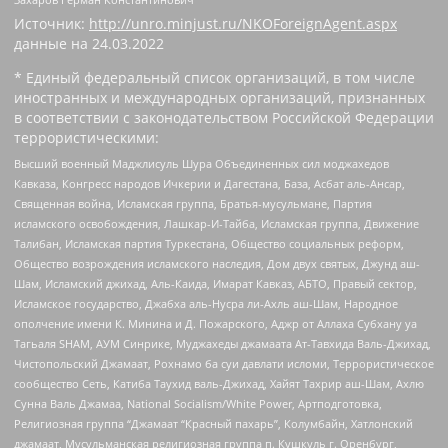
Источник:
http://unro.minjust.ru/NKOForeignAgent.aspx
данные на
24.03.2022
* Единый федеральный список организаций, в том числе
иностранных и международных организаций, признанных
в соответствии с законодательством Российской Федерации
террористическими:
Высший военный Маджлисуль Шура Объединенных сил моджахедов
Кавказа, Конгресс народов Ичкерии и Дагестана, База, Асбат аль-Ансар,
Священная война, Исламская группа, Братья-мусульмане, Партия
исламского освобождения, Лашкар-И-Тайба, Исламская группа, Движение
Талибан, Исламская партия Туркестана, Общество социальных реформ,
Общество возрождения исламского наследия, Дом двух святых, Джунд аш-
Шам, Исламский джихад, Аль-Каида, Имарат Кавказ, АБТО, Правый сектор,
Исламское государство, Джабха аль-Нусра ли-Ахль аш-Шам, Народное
ополчение имени К. Минина и Д. Пожарского, Аджр от Аллаха Субхану уа
Тагьаля SHAM, АУМ Синрике, Муджахеды джамаата Ат-Тавхида Валь-Джихад,
Чистопольский Джамаат, Рохнамо ба суи давлати исломи, Террористическое
сообщество Сеть, Катиба Таухид валь-Джихад, Хайят Тахрир аш-Шам, Ахлю
Сунна Валь Джамаа, National Socialism/White Power, Артподготовка,
Религиозная группа “Джамаат “Красный пахарь”, Колумбайн, Хатлонский
джамаат, Мусульманская религиозная группа п. Кушкуль г. Оренбург,