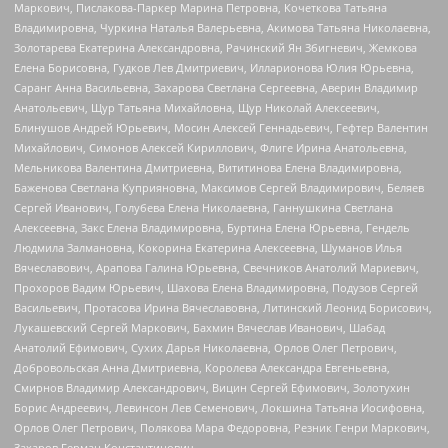
Маркович, Пислакова-Паркер Марина Петровна, Кочеткова Татьяна
Владимировна, Чуркина Наталья Валерьевна, Акимова Татьяна Николаевна,
Золотарева Екатерина Александровна, Рачинский Ян Збигневич, Жемкова
Елена Борисовна, Гудков Лев Дмитриевич, Илларионова Юлия Юрьевна,
Саранг Анна Васильевна, Захарова Светлана Сергеевна, Аверин Владимир
Анатольевич, Щур Татьяна Михайловна, Щур Николай Алексеевич,
Блинушов Андрей Юрьевич, Мосин Алексей Геннадьевич, Гефтер Валентин
Михайлович, Симонов Алексей Кириллович, Флиге Ирина Анатольевна,
Мельникова Валентина Дмитриевна, Вититинова Елена Владимировна,
Баженова Светлана Куприяновна, Максимов Сергей Владимирович, Беляев
Сергей Иванович, Голубева Елена Николаевна, Ганнушкина Светлана
Алексеевна, Закс Елена Владимировна, Буртина Елена Юрьевна, Гендель
Людмила Залмановна, Кокорина Екатерина Алексеевна, Шуманов Илья
Вячеславович, Арапова Галина Юрьевна, Свечников Анатолий Мариевич,
Прохоров Вадим Юрьевич, Шахова Елена Владимировна, Подузов Сергей
Васильевич, Протасова Ирина Вячеславовна, Литинский Леонид Борисович,
Лукашевский Сергей Маркович, Бахмин Вячеслав Иванович, Шабад
Анатолий Ефимович, Сухих Дарья Николаевна, Орлов Олег Петрович,
Добровольская Анна Дмитриевна, Королева Александра Евгеньевна,
Смирнов Владимир Александрович, Вицин Сергей Ефимович, Золотухин
Борис Андреевич, Левинсон Лев Семенович, Локшина Татьяна Иосифовна,
Орлов Олег Петрович, Полякова Мара Федоровна, Резник Генри Маркович,
Захаров Герман Константинович