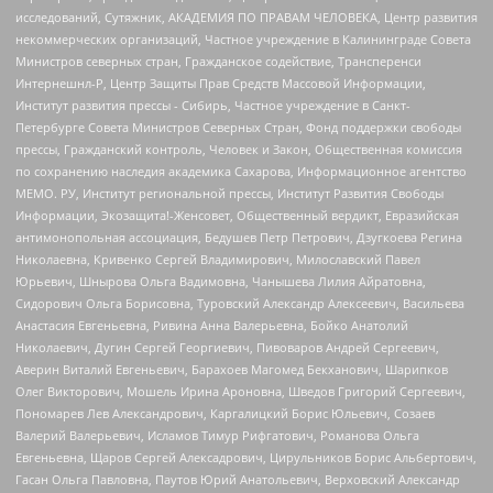
исследований, Сутяжник, АКАДЕМИЯ ПО ПРАВАМ ЧЕЛОВЕКА, Центр развития
некоммерческих организаций, Частное учреждение в Калининграде Совета
Министров северных стран, Гражданское содействие, Трансперенси
Интернешнл-Р, Центр Защиты Прав Средств Массовой Информации,
Институт развития прессы - Сибирь, Частное учреждение в Санкт-
Петербурге Совета Министров Северных Стран, Фонд поддержки свободы
прессы, Гражданский контроль, Человек и Закон, Общественная комиссия
по сохранению наследия академика Сахарова, Информационное агентство
МЕМО. РУ, Институт региональной прессы, Институт Развития Свободы
Информации, Экозащита!-Женсовет, Общественный вердикт, Евразийская
антимонопольная ассоциация, Бедушев Петр Петрович, Дзугкоева Регина
Николаевна, Кривенко Сергей Владимирович, Милославский Павел
Юрьевич, Шнырова Ольга Вадимовна, Чанышева Лилия Айратовна,
Сидорович Ольга Борисовна, Туровский Александр Алексеевич, Васильева
Анастасия Евгеньевна, Ривина Анна Валерьевна, Бойко Анатолий
Николаевич, Дугин Сергей Георгиевич, Пивоваров Андрей Сергеевич,
Аверин Виталий Евгеньевич, Барахоев Магомед Бекханович, Шарипков
Олег Викторович, Мошель Ирина Ароновна, Шведов Григорий Сергеевич,
Пономарев Лев Александрович, Каргалицкий Борис Юльевич, Созаев
Валерий Валерьевич, Исламов Тимур Рифгатович, Романова Ольга
Евгеньевна, Щаров Сергей Алексадрович, Цирульников Борис Альбертович,
Гасан Ольга Павловна, Паутов Юрий Анатольевич, Верховский Александр