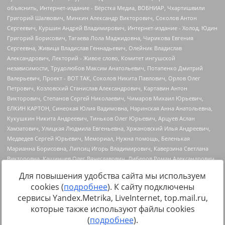
Для повышения удобства сайта мы используем
cookies (
подробнее
). К сайту подключены
сервисы Yandex.Metrika, LiveInternet, top.mail.ru,
Источник:
https://minjust.gov.ru/uploaded/files/reestr-
которые также используют файлы cookies
inostrannyih-agentov-22-03-2024.pdf
данные на
22.03.2024
(
подробнее
).