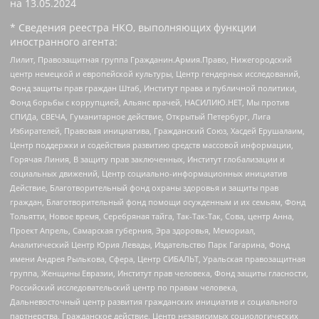
на
13.05.2024
* Сведения реестра НКО, выполняющих функции
иностранного агента:
Лилит, Правозащитная группа Гражданин.Армия.Право, Нижегородский
центр немецкой и европейской культуры, Центр гендерных исследований,
Фонд защиты прав граждан Штаб, Институт права и публичной политики,
Фонд борьбы с коррупцией, Альянс врачей, НАСИЛИЮ.НЕТ, Мы против
СПИДа, СВЕЧА, Гуманитарное действие, Открытый Петербург, Лига
Избирателей, Правовая инициатива, Гражданский Союз, Хасдей Ерушалаим,
Центр поддержки и содействия развитию средств массовой информации,
Горячая Линия, В защиту прав заключенных, Институт глобализации и
социальных движений, Центр социально-информационных инициатив
Действие, Благотворительный фонд охраны здоровья и защиты прав
граждан, Благотворительный фонд помощи осужденным и их семьям, Фонд
Тольятти, Новое время, Серебряная тайга, Так-Так-Так, Сова, центр Анна,
Проект Апрель, Самарская губерния, Эра здоровья, Мемориал,
Аналитический Центр Юрия Левады, Издательство Парк Гагарина, Фонд
имени Андрея Рылькова, Сфера, Центр СИБАЛЬТ, Уральская правозащитная
группа, Женщины Евразии, Институт прав человека, Фонд защиты гласности,
Российский исследовательский центр по правам человека,
Дальневосточный центр развития гражданских инициатив и социального
партнерства, Гражданское действие, Центр независимых социологических