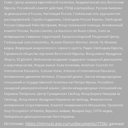
Совет, Центр анализа европейской политики, Академическая сеть Восточная
Европа, Российский комитет действия, РЭНД корпорейшн, Русская Америка
за демократию в России, Настоящая Россия, Глобальная сеть журналистов-
расследователей, Служба поддержки, Свободная Россия Берлин, Свободная
Россия Северный Рейн-Вестфалия, Фонд глобальной помощи, Антивоенный
комитет России, Russie-Libertes, La Asocicion de Rusos Libres, Союз за
возвращение Северных территорий, Крымскотатарский Ресурсный Центр,
Глобальный союз IndustriALL, Russian Election Monitor, Article 19, Мнение
медиа, Федерация анархического черного креста, Радио Свободная Европа,
Германское общество изучения Восточной Европы, Фонд имени Фридриха
Эберта, XZ gGmbH, Мобильная академия поддержки гендерной демократии
и миротворчества, Форум имени Льва Копелева, American Councils for
International Education, Cultural Vistas, Institute of International Education,
Антивоенное движение Антальи, Открытый диалог, Школа международных
отношений и государственной политики им Питера Мунка, Российско-
канадский демократический альянс, Школа международных отношений им
Нормана Патерсона, Центр Гражданских Свобод, Фонд Бориса Немцова за
Свободу, Фонд имени Фридриха Науманна за свободу, Феминистское
антивоенное сопротивление, Комитет независимости Ингушетии, Прометей,
Stop Occupation of Karelia, Вернись живым, Фридом Хаус, СОТА медиа,
Либерально-демократическая Лига Украины
Источник:
https://minjust.gov.ru/ru/documents/7756/
данные