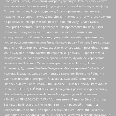
Свободная Россия, Всемирный конгресс украинцев, Атлантический совет,
Человек в беде, Европейский фонд за демократию, Джеймстаунский фонд,
Прожект Хармони, Родники дракона, Врачи против насильственного
извлечения органов, Фалунь Дафа, Друзья Фалуньгун, Фалуньгун, Коалиция
по расследованию преследования в отношении Фалуньгун в Китае,
Всемирная организация по расследованию преследований Фалуньгун,
Пражский гражданский центр, Ассоциация школ политических
исследований при Совете Европы, Центр либеральной современности,
Форум русскоязычных европейцев, Немецко-русский обмен, Бард колледж,
Европейский выбор, Фонд Ходорковского, Оксфордский российский фонд,
Фонд Будущее России, Компания свободы информации, Проект Медиа,
Международное партнерство за права человека, Духовное Управление
Евангельских Христиан Украинской Христианской Церкви, Новое
Поколение, Духовное Учебное Заведение Международный Библейский
Колледж, Международное христианское движение, Всемирный Институт
Саентологических Предприятий, Церковь Духовной Технологии,
Европейская сеть организаций по наблюдению за выборами, Республика
Польша, СВОБОДНЫЙ ИДЕЛЬ-УРАЛ, Ассоциация развития журналистики,
IStories fonds, Королевский Институт Международных Отношений,
КРИМСЬКА ПРАВОЗАХИСНА ГРУПА, Фонд имени Генриха Бёлля, Stichting
Bellingcat, Bellingcat Ltd, The Insider, Институт правовой инициативы
Центральной и Восточной Европы, Фонд Открытой Эстонии, Calvert 22
Foundation, Канадский украинский конгресс, Институт Макдональда-Лорье,