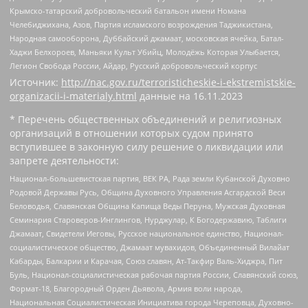
Крымско-татарский добровольческий батальон имени Номана
Челебиджихана, Азов, Партия исламского возрождения Таджикистана,
Народная самооборона, Дуббайский джамаат, московская ячейка, Батал-
Хаджи Белхороев, Маньяки Культ Убийц, Молодёжь Которая Улыбается,
Легион Свобода России, Айдар, Русский добровольческий корпус
Источник:
http://nac.gov.ru/terroristicheskie-i-ekstremistskie-
organizacii-i-materialy.html
данные на
16.11.2023
* Перечень общественных объединений и религиозных
организаций в отношении которых судом принято
вступившее в законную силу решение о ликвидации или
запрете деятельности:
Национал-большевистская партия, ВЕК РА, Рада земли Кубанской Духовно
Родовой Державы Русь, Община Духовного Управления Асгардской Веси
Беловодья, Славянская Община Капища Веды Перуна, Мужская Духовная
Семинария Староверов-Инглингов, Нурджулар, К Богодержавию, Таблиги
Джамаат, Свидетели Иеговы, Русское национальное единство, Национал-
социалистическое общество, Джамаат мувахидов, Объединенный Вилайат
Кабарды, Балкарии и Карачая, Союз славян, Ат-Такфир Валь-Хиджра, Пит
Буль, Национал-социалистическая рабочая партия России, Славянский союз,
Формат-18, Благородный Орден Дьявола, Армия воли народа,
Национальная Социалистическая Инициатива города Череповца, Духовно-