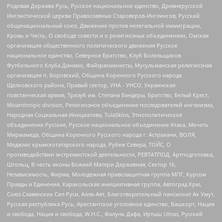
Родовая Держава Русь, Русское национальное единство, Древнерусской
Инглистической церкви Православных Староверов-Инглингов, Русский
общенациональный союз, Движение против нелегальной иммиграции,
Кровь и Честь, О свободе совести и о религиозных объединениях, Омская
организация общественного политического движения Русское
национальное единство, Северное Братство, Клуб Болельщиков
Футбольного Клуба Динамо, Файзрахманисты, Мусульманская религиозная
организация п. Боровский, Община Коренного Русского народа
Щелковского района, Правый сектор, УНА - УНСО, Украинская
повстанческая армия, Тризуб им. Степана Бандеры, Братство, Белый Крест,
Misanthropic division, Религиозное объединение последователей инглиизма,
Народная Социальная Инициатива, TulaSkins, Этнополитическое
объединение Русские, Русское национальное объединение Атака, Мечеть
Мирмамеда, Община Коренного Русского народа г. Астрахани, ВОЛЯ,
Меджлис крымскотатарского народа, Рубеж Севера, ТОЙС, О
противодействии экстремистской деятельности, РЕВТАТПОД, Артподготовка,
Штольц, В честь иконы Божией Матери Державная, Сектор 16,
Независимость, Фирма, Молодежная правозащитная группа МПГ, Курсом
Правды и Единения, Каракольская инициативная группа, Автоград Крю,
Союз Славянских Сил Руси, Алля-Аят, Благотворительный пансионат Ак Умут,
Русская республика Русь, Арестантское уголовное единство, Башкорт, Нация
и свобода, Нация и свобода, W.H.С., Фалунь Дафа, Иртыш Ultras, Русский