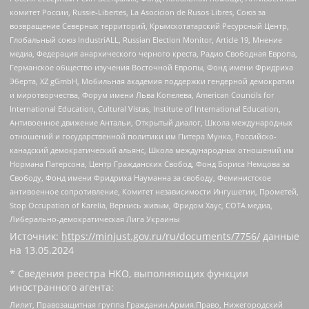
комитет России, Russie-Libertes, La Asocicion de Rusos Libres, Союз за
возвращение Северных территорий, Крымскотатарский Ресурсный Центр,
Глобальный союз IndustriALL, Russian Election Monitor, Article 19, Мнение
медиа, Федерация анархического черного креста, Радио Свободная Европа,
Германское общество изучения Восточной Европы, Фонд имени Фридриха
Эберта, XZ gGmbH, Мобильная академия поддержки гендерной демократии
и миротворчества, Форум имени Льва Копелева, American Councils for
International Education, Cultural Vistas, Institute of International Education,
Антивоенное движение Антальи, Открытый диалог, Школа международных
отношений и государственной политики им Питера Мунка, Российско-
канадский демократический альянс, Школа международных отношений им
Нормана Патерсона, Центр Гражданских Свобод, Фонд Бориса Немцова за
Свободу, Фонд имени Фридриха Науманна за свободу, Феминистское
антивоенное сопротивление, Комитет независимости Ингушетии, Прометей,
Stop Occupation of Karelia, Вернись живым, Фридом Хаус, СОТА медиа,
Либерально-демократическая Лига Украины
Источник:
https://minjust.gov.ru/ru/documents/7756/
данные
на
13.05.2024
* Сведения реестра НКО, выполняющих функции
иностранного агента:
Лилит, Правозащитная группа Гражданин.Армия.Право, Нижегородский