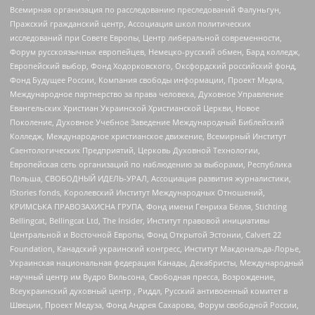
Всемирная организация по расследованию преследований Фалуньгун,
Пражский гражданский центр, Ассоциация школ политических
исследований при Совете Европы, Центр либеральной современности,
Форум русскоязычных европейцев, Немецко-русский обмен, Бард колледж,
Европейский выбор, Фонд Ходорковского, Оксфордский российский фонд,
Фонд Будущее России, Компания свободы информации, Проект Медиа,
Международное партнерство за права человека, Духовное Управление
Евангельских Христиан Украинской Христианской Церкви, Новое
Поколение, Духовное Учебное Заведение Международный Библейский
Колледж, Международное христианское движение, Всемирный Институт
Саентологических Предприятий, Церковь Духовной Технологии,
Европейская сеть организаций по наблюдению за выборами, Республика
Польша, СВОБОДНЫЙ ИДЕЛЬ-УРАЛ, Ассоциация развития журналистики,
IStories fonds, Королевский Институт Международных Отношений,
КРИМСЬКА ПРАВОЗАХИСНА ГРУПА, Фонд имени Генриха Бёлля, Stichting
Bellingcat, Bellingcat Ltd, The Insider, Институт правовой инициативы
Центральной и Восточной Европы, Фонд Открытой Эстонии, Calvert 22
Foundation, Канадский украинский конгресс, Институт Макдональда-Лорье,
Украинская национальная федерация Канады, Декабристы, Международный
научный центр им Вудро Вильсона, Свободная пресса, Возрождение,
Всеукраинский духовный центр , Риддл, Русский антивоенный комитет в
Швеции, Проект Медуза, Фонд Андрея Сахарова, Форум свободной России,