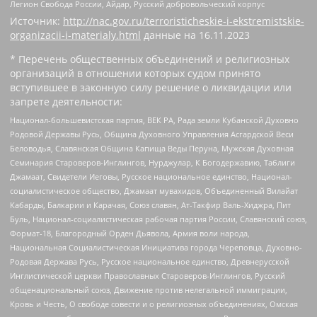
Легион Свобода России, Айдар, Русский добровольческий корпус
Источник:
http://nac.gov.ru/terroristicheskie-i-ekstremistskie-
organizacii-i-materialy.html
данные на
16.11.2023
* Перечень общественных объединений и религиозных
организаций в отношении которых судом принято
вступившее в законную силу решение о ликвидации или
запрете деятельности:
Национал-большевистская партия, ВЕК РА, Рада земли Кубанской Духовно
Родовой Державы Русь, Община Духовного Управления Асгардской Веси
Беловодья, Славянская Община Капища Веды Перуна, Мужская Духовная
Семинария Староверов-Инглингов, Нурджулар, К Богодержавию, Таблиги
Джамаат, Свидетели Иеговы, Русское национальное единство, Национал-
социалистическое общество, Джамаат мувахидов, Объединенный Вилайат
Кабарды, Балкарии и Карачая, Союз славян, Ат-Такфир Валь-Хиджра, Пит
Буль, Национал-социалистическая рабочая партия России, Славянский союз,
Формат-18, Благородный Орден Дьявола, Армия воли народа,
Национальная Социалистическая Инициатива города Череповца, Духовно-
Родовая Держава Русь, Русское национальное единство, Древнерусской
Инглистической церкви Православных Староверов-Инглингов, Русский
общенациональный союз, Движение против нелегальной иммиграции,
Кровь и Честь, О свободе совести и о религиозных объединениях, Омская