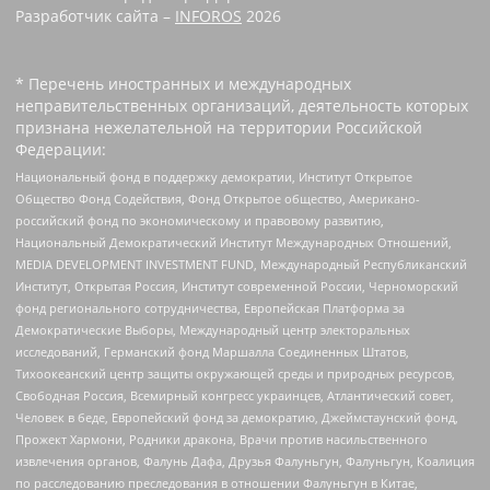
Разработчик сайта –
INFOROS
2026
* Перечень иностранных и международных
неправительственных организаций, деятельность которых
признана нежелательной на территории Российской
Федерации:
Национальный фонд в поддержку демократии, Институт Открытое
Общество Фонд Содействия, Фонд Открытое общество, Американо-
российский фонд по экономическому и правовому развитию,
Национальный Демократический Институт Международных Отношений,
MEDIA DEVELOPMENT INVESTMENT FUND, Международный Республиканский
Институт, Открытая Россия, Институт современной России, Черноморский
фонд регионального сотрудничества, Европейская Платформа за
Демократические Выборы, Международный центр электоральных
исследований, Германский фонд Маршалла Соединенных Штатов,
Тихоокеанский центр защиты окружающей среды и природных ресурсов,
Свободная Россия, Всемирный конгресс украинцев, Атлантический совет,
Человек в беде, Европейский фонд за демократию, Джеймстаунский фонд,
Прожект Хармони, Родники дракона, Врачи против насильственного
извлечения органов, Фалунь Дафа, Друзья Фалуньгун, Фалуньгун, Коалиция
по расследованию преследования в отношении Фалуньгун в Китае,