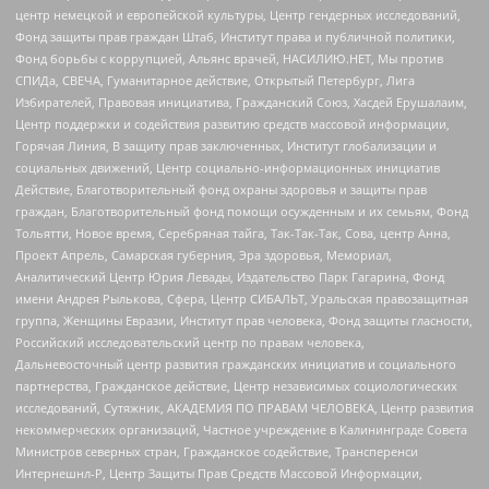
центр немецкой и европейской культуры, Центр гендерных исследований,
Фонд защиты прав граждан Штаб, Институт права и публичной политики,
Фонд борьбы с коррупцией, Альянс врачей, НАСИЛИЮ.НЕТ, Мы против
СПИДа, СВЕЧА, Гуманитарное действие, Открытый Петербург, Лига
Избирателей, Правовая инициатива, Гражданский Союз, Хасдей Ерушалаим,
Центр поддержки и содействия развитию средств массовой информации,
Горячая Линия, В защиту прав заключенных, Институт глобализации и
социальных движений, Центр социально-информационных инициатив
Действие, Благотворительный фонд охраны здоровья и защиты прав
граждан, Благотворительный фонд помощи осужденным и их семьям, Фонд
Тольятти, Новое время, Серебряная тайга, Так-Так-Так, Сова, центр Анна,
Проект Апрель, Самарская губерния, Эра здоровья, Мемориал,
Аналитический Центр Юрия Левады, Издательство Парк Гагарина, Фонд
имени Андрея Рылькова, Сфера, Центр СИБАЛЬТ, Уральская правозащитная
группа, Женщины Евразии, Институт прав человека, Фонд защиты гласности,
Российский исследовательский центр по правам человека,
Дальневосточный центр развития гражданских инициатив и социального
партнерства, Гражданское действие, Центр независимых социологических
исследований, Сутяжник, АКАДЕМИЯ ПО ПРАВАМ ЧЕЛОВЕКА, Центр развития
некоммерческих организаций, Частное учреждение в Калининграде Совета
Министров северных стран, Гражданское содействие, Трансперенси
Интернешнл-Р, Центр Защиты Прав Средств Массовой Информации,