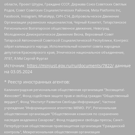
области, Проект Штурм, Граждане СССР, Держава Союз Советских Светлых
Родов, Совет Советских Социалистических Районов, Meta Platforms Inc,
Facebook, Instagram, WhatsApp, СИЧ-С14, Добровольческое Движение
Организации украинских националистов, Черный Комитет, Татарстанское
Региональное Всетатарское общественное движение, Невоград,
Молодежное Демократическое Движение Весна, Верховный Совет
Татарской Автономной Советской Социалистической Республики, Конгресс
ойрат-калмыцкого народа, Исполнительный комитет совета народных
депутатов Красноярского края, Этническое национальное объединение,
ЛГБТ, Я.МЫ Сергей Фургал
Источник:
https://minjust.gov.ru/ru/documents/7822/
данные
на
03.05.2024
* Реестр иностранных агентов:
Калининградская региональная общественная организация "Экозащита!-Женсовет", Фонд содействия защите прав и свобод граждан "Общественный вердикт", Фонд "Институт Развития Свободы Информации", Частное учреждение "Информационное агентство МЕМО. РУ", Региональная общественная организация "Общественная комиссия по сохранению наследия академика Сахарова", Фонд поддержки свободы прессы, Санкт-Петербургская общественная правозащитная организация "Гражданский контроль", Межрегиональная общественная организация "Информационно-просветительский центр "Мемориал", Региональный Фонд "Центр Защиты Прав Средств Массовой Информации", с 05.12.2023 Фонд "Центр Защиты Прав Средств массовой информации", Региональная общественная благотворительная организация помощи беженцам и мигрантам "Гражданское содействие", Негосударственное образовательное учреждение дополнительного профессионального образования (повышение квалификации) специалистов "АКАДЕМИЯ ПО ПРАВАМ ЧЕЛОВЕКА", Свердловская региональная общественная организация "Сутяжник", Автономная некоммерческая организация "Центр независимых социологических исследований", Союз общественных объединений "Российский исследовательский центр по правам человека", Региональное общественное учреждение научно-информационный центр "МЕМОРИАЛ", Некоммерческая организация "Фонд защиты гласности", Автономная некоммерческая организация "Институт прав человека", Городская общественная организация "Екатеринбургское общество "МЕМОРИАЛ", Городская общественная организация "Рязанское историко-просветительское и правозащитное общество "Мемориал" (Рязанский Мемориал), Челябинский региональный орган общественной самодеятельности – женское общественное объединение "Женщины Евразии", Челябинский региональный орган общественной самодеятельности "Уральская правозащитная группа", Фонд содействия защите здоровья и социальной справедливости имени Андрея Рылькова, Автономная Некоммерческая Организация "Аналитический Центр Юрия Левады", Автономная некоммерческая организация социальной поддержки населения "Проект Апрель", Региональная общественная организация помощи женщинам и детям, находящимся в кризисной ситуации "Информационно-методический центр "Анна", Фонд содействия развитию массовых коммуникаций и правовому просвещению "Так-так-Так", Фонд содействия устойчивому развитию "Серебряная тайга", Свердловский региональный общественный фонд социальных проектов "Новое время", "Idel.Реалии", Кавказ.Реалии, Крым.Реалии, Телеканал Настоящее Время, Татаро-башкирская служба Радио Свобода (Azatliq Radiosi), Радио Свободная Европа/Радио Свобода (PCE/PC), "Сибирь.Реалии", "Фактограф", Благотворительный фонд помощи осужденным и их семьям, Автономная некоммерческая организация "Институт глобализации и социальных движений", Фонд "В защиту прав заключенных", Частное учреждение "Центр поддержки и содействия развитию средств массовой информации", Пензенский региональный общественный благотворительный фонд "Гражданский союз", "Север.Реалии", Некоммерческая организация Фонд "Правовая инициатива", Общество с ограниченной ответственностью "Радио Свободная Европа/Радио Свобода", Чешское информационное агентство "MEDIUM-ORIENT", Красноярская региональная общественная организация "Мы против СПИДа", Камалягин Денис Николаевич, Маркелов Сергей Евгеньевич, Пономарев Лев Александрович, Савицкая Людмила Алексеевна, Автономная некоммерческая организация "Центр по работе с проблемой насилия "НАСИЛИЮ.НЕТ", Межрегиональный профессиональный союз работников здравоохранения "Альянс врачей", Юридическое лицо, зарегистрированное в Латвийской Республике, SIA "Medusa Project" (регистрационный номер 40103797863, дата регистрации 10.06.2014), Некоммерческая организация "Фонд по борьбе с коррупцией", Автономная некоммерческая организация "Институт права и публичной политики", Баданин Роман Сергеевич, Гликин Максим Александрович, Железнова Мария Михайловна, Лукьянова Юлия Сергеевна, Маетная Елизавета Витальевна, Маняхин Петр Борисович, Чуракова Ольга Владимировна, Ярош Юлия Петровна, Юридическое лицо "The Insider SIA", зарегистрированное в Риге, Латвийская Республика (дата регистрации 26.06.2015), являющееся администратором доменного имени интернет-издания "The Insider SIA", https://theins.ru, Постернак Алексей Евгеньевич, Рубин Михаил Аркадьевич, Анин Роман Александрович, Юридическое лицо Istories fonds, зарегистрированное в Латвийской Республике (регистрационный номер 50008295751, дата регистрации 24.02.2020), Великовский Дмитрий Александрович, Долинина Ирина Николаевна, Мароховская Алеся Алексеевна, Шлейнов Роман Юрьевич, Шмагун Олеся Валентиновна, Общество с ограниченной ответственностью "Альтаир 2021", Общество с ограниченной ответственностью "Вега 2021", Общество с ограниченной ответственностью "Главный редактор 2021", Общество с ограниченной ответственностью "Ромашки монолит", Важенков Артем Валерьевич, Ивановская областная общественная организация "Центр гендерных исследований", Гурман Юрий Альбертович, Медиапроект "ОВД-Инфо", Егоров Владимир Владимирович, Жилинский Владимир Александрович, Общество с ограниченной ответственностью "ЗП", Иванова София Юрьевна, Карезина Инна Павловна, Кильтау Екатерина Викторовна, Петров Алексей Викторович, Пискунов Сергей Евгеньевич, Смирнов Сергей Сергеевич, Тихонов Михаил Сергеевич, Общество с ограниченной ответственностью "ЖУРНАЛИСТ-ИНОСТРАННЫЙ АГЕНТ", Арапова Галина Юрьевна, Вольтская Татьяна Анатольевна, Американская компания "Mason G.E.S. Anonymous Foundation" (США), являющаяся владельцем интернет-издания https://mnews.world/, Компания "Stichting Bellingcat", зарегистрированная в Нидерландах (дата регистрации 11.07.2018), Захаров Андрей Вячеславович, Клепиковская Екатерина Дмитриевна, Общество с ограниченной ответственностью "МЕМО", Перл Роман Александрович, Симонов Евгений Алексеевич, Соловьева Елена Анатольевна, Сотников Даниил Владимирович, Сурначева Елизавета Дмитриевна, Автономная некоммерческая организация по защите прав человека и информированию населения "Якутия – Наше Мнение", Общество с ограниченной ответственностью "Москоу диджитал медиа", с 26.01.2023 Общество с ограниченной ответственностью "Чайка Белые сады", Ветошкина Валерия Валерьевна, Заговора Максим Александрович, Межрегиональное общественное движение "Российская ЛГБТ - сеть", Оленичев Максим Владимирович, Павлов Иван Юрьевич, Скворцова Елена Сергеевна, Общество с ограниченной ответственностью "Как бы инагент", Кочетков Игорь Викторович, Общество с ограниченной ответственностью "Честные выборы", Еланчик Олег Александрович, Общество с ограниченной ответственностью "Нобелевский призыв", Гималова Регина Эмилевна, Григорьев Андрей Валерьевич, Григорьева Алина Александровна, Ассоциация по содействию защите прав призывников, альтернативнослужащих и военнослужащих "Правозащитная группа "Гражданин.Армия.Право", Хисамова Регина Фаритовна, Автономная некоммерческая организация по реализации социально-правовых программ "Лилит", Дальневосточное общественное движение "Маяк", Санкт-Петербургская ЛГБТ-инициативная группа "Выход", Инициативная группа ЛГБТ+ "Реверс", Алексеев Андрей Викторович, Бекбулатова Таисия Львовна, Беляев Иван Михайлович, Владыкина Елена Сергеевна, Гельман Марат Александрович, Никульшина Вероника Юрьевна, Толоконникова Надежда Андреевна, Шендерович Виктор Анатольевич, Общество с ограниченной ответственностью "Данное сообщение", Общество с ограниченной ответственностью Издательский дом "Новая глава", Айнбиндер Александра Александровна, Московский комьюнити-центр для ЛГБТ+инициатив, Благотворительный фонд развития филантропии, Deutsche Welle (Германия, Kurt-Schumacher-Strasse 3, 53113 Bonn), Борзунова Мария Михайловна, Воробьев Виктор Викторович, Голубева Анна Львовна, Константинова Алла Михайловна, Малкова Ирина Владимировна, Мурадов Мурад Абдулгалимович, Осетинская Елизавета Николаевна, Понасенков Евгений Николаевич, Ганапольский Матвей Юрьевич, Киселев Евгений Алексеевич, Борухович Ирина Григорьевна, Дремин Иван Тимофеевич, Дубровский Дмитрий Викторович, Красноярская региональная общественная организация поддержки и развития альтернативных образовательных технологий и межкультурных коммуникаций "ИНТЕРРА", Маяковская Екатерина Алексеевна, Фейгин Марк Захарович, Филимонов Андрей Викторович, Дзугкоева Регина Николаевна, Доброхотов Роман Александрович, Дудь Юрий Александрович, Елкин Сергей Владимирович, Кругликов Кирилл Игоревич, Сабунаева Мария Леонидовна, Семенов Алексей Владимирович, Шаинян Карен Багратович, Шульман Екатерина Михайловна, Асафьев Артур Валерьевич, Вахштайн Виктор Семенович, Венедиктов Алексей Алексеевич, Лушникова Екатерина Евгеньевна, Волков Леонид Михайлович, Невзоров Александр Глебович, Пархоменко Сергей Борисович, Сироткин Ярослав Николаевич, Кара-Мурза Владимир Владимирович, Баранова Наталья Владимировна, Гозман Леонид Яковлевич, Кагарлицкий Борис Юльевич, Климарев Михаил Валерьевич, Милов Владимир Станиславович, Автономная некоммерческая организация Краснодарский центр современного искусства "Типография", Моргенштерн Алишер Тагирович, Соболь Любовь Эдуардовна, Общество с ограниченной ответственностью "ЛИЗА НОРМ", Каспаров Гарри Кимович, Ходорковский Михаил Борисович, Общество с ограниченной ответственностью "Апрельские тезисы", Данилович Ирина Брониславовна, Кашин Олег Владимирович, Петров Николай Владимирович, Пивоваров Алексей Владимирович, Соколов Михаил Владимирович, Цветкова Юлия Владимировна, Чичваркин Евгений Александрович, Комитет против пыток/Команда против пыток, Общество с ограниченной ответственностью "Первый научный", Общество с ограниченной ответственностью "Вертолет и ко", Белоцерковская Вероника Борисовна, Кац Максим Евгеньевич, Лазарева Татьяна Юрьевна, Шаведдинов Руслан Табризович, Яшин Илья Валерьевич, Общество с ограниченной ответственностью "Иноагент ААВ", Алешковский Дмитрий Петрович, Альбац Евгения Марковна, Быков Дмитрий Львович, Галямина Юлия Евгеньевна, Лойко Сергей Леонидович, Мартынов Кирилл Константинович, Медведев Сергей Александрович, Крашенинников Федор Геннадиевич, Гордеева Катерина Вл