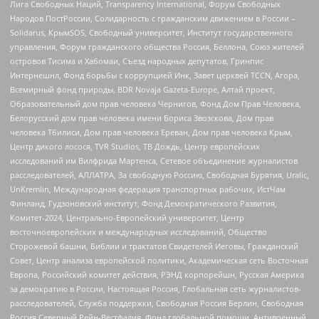
Лига Свободных Наций, Transparеncy International, Форум Свободных
Народов ПостРоссии, Солидарность с гражданским движением в России –
Solidarus, КрымSOS, Свободный университет, Институт государственного
управления, Форум гражданского общества Россия, Беллона, Союз жителей
островов Тисима и Хабомаи, Съезд народных депутатов, Гринпис
Интернешнл, Фонд борьбы с коррупцией Инк, Завет церквей TCCN, Агора,
Всемирный фонд природы, BDR Novaja Gazeta-Europe, Алтай проект,
Образовательный дом прав человека Чернигов, Фонд Дом Прав Человека,
Белорусский дом прав человека имени Бориса Звозскова, Дом прав
человека Тбилиси, Дом прав человека Ереван, Дом прав человека Крым,
Центр дикого лосося, TVR Studios, ТВ Дождь, Центр европейских
исследований им Вилфрида Мартенса, Сетевое объединение журналистов
расследователей, АЛЛАТРА, За свободную Россию, Свободная Бурятия, Uralic,
UnKremlin, Международная федерация транспортных рабочих, ИстЧам
Финланд, Гудзоновский институт, Фонд Демократического Развития,
Комитет-2024, Центрально-Европейский университет, Центр
восточноевропейских и международных исследований, Общество
Сторожевой башни, Библии и трактатов Свидетелей Иеговы, Гражданский
Совет, Центр анализа европейской политики, Академическая сеть Восточная
Европа, Российский комитет действия, РЭНД корпорейшн, Русская Америка
за демократию в России, Настоящая Россия, Глобальная сеть журналистов-
расследователей, Служба поддержки, Свободная Россия Берлин, Свободная
Россия Северный Рейн-Вестфалия, Фонд глобальной помощи, Антивоенный