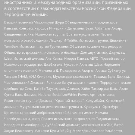
иностранных и международных организаций, признанных
в соответствии с законодательством Российской Федерации
террористическими:
Высший военный Маджлисуль Шура Объединенных сил моджахедов
Кавказа, Конгресс народов Ичкерии и Дагестана, База, Асбат аль-Ансар,
Священная война, Исламская группа, Братья-мусульмане, Партия
исламского освобождения, Лашкар-И-Тайба, Исламская группа, Движение
Талибан, Исламская партия Туркестана, Общество социальных реформ,
Общество возрождения исламского наследия, Дом двух святых, Джунд аш-
Шам, Исламский джихад, Аль-Каида, Имарат Кавказ, АБТО, Правый сектор,
Исламское государство, Джабха аль-Нусра ли-Ахль аш-Шам, Народное
ополчение имени К. Минина и Д. Пожарского, Аджр от Аллаха Субхану уа
Тагьаля SHAM, АУМ Синрике, Муджахеды джамаата Ат-Тавхида Валь-Джихад,
Чистопольский Джамаат, Рохнамо ба суи давлати исломи, Террористическое
сообщество Сеть, Катиба Таухид валь-Джихад, Хайят Тахрир аш-Шам, Ахлю
Сунна Валь Джамаа, National Socialism/White Power, Артподготовка,
Религиозная группа “Джамаат “Красный пахарь”, Колумбайн, Хатлонский
джамаат, Мусульманская религиозная группа п. Кушкуль г. Оренбург,
Крымско-татарский добровольческий батальон имени Номана
Челебиджихана, Азов, Партия исламского возрождения Таджикистана,
Народная самооборона, Дуббайский джамаат, московская ячейка, Батал-
Хаджи Белхороев, Маньяки Культ Убийц, Молодёжь Которая Улыбается,