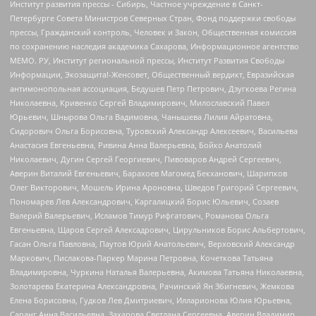
Институт развития прессы - Сибирь, Частное учреждение в Санкт-
Петербурге Совета Министров Северных Стран, Фонд поддержки свободы
прессы, Гражданский контроль, Человек и Закон, Общественная комиссия
по сохранению наследия академика Сахарова, Информационное агентство
МЕМО. РУ, Институт региональной прессы, Институт Развития Свободы
Информации, Экозащита!-Женсовет, Общественный вердикт, Евразийская
антимонопольная ассоциация, Бедушев Петр Петрович, Дзугкоева Регина
Николаевна, Кривенко Сергей Владимирович, Милославский Павел
Юрьевич, Шнырова Ольга Вадимовна, Чанышева Лилия Айратовна,
Сидорович Ольга Борисовна, Туровский Александр Алексеевич, Васильева
Анастасия Евгеньевна, Ривина Анна Валерьевна, Бойко Анатолий
Николаевич, Дугин Сергей Георгиевич, Пивоваров Андрей Сергеевич,
Аверин Виталий Евгеньевич, Барахоев Магомед Бекханович, Шарипков
Олег Викторович, Мошель Ирина Ароновна, Шведов Григорий Сергеевич,
Пономарев Лев Александрович, Каргалицкий Борис Юльевич, Созаев
Валерий Валерьевич, Исламов Тимур Рифгатович, Романова Ольга
Евгеньевна, Щаров Сергей Алексадрович, Цирульников Борис Альбертович,
Гасан Ольга Павловна, Паутов Юрий Анатольевич, Верховский Александр
Маркович, Пислакова-Паркер Марина Петровна, Кочеткова Татьяна
Владимировна, Чуркина Наталья Валерьевна, Акимова Татьяна Николаевна,
Золотарева Екатерина Александровна, Рачинский Ян Збигневич, Жемкова
Елена Борисовна, Гудков Лев Дмитриевич, Илларионова Юлия Юрьевна,
Саранг Анна Васильевна, Захарова Светлана Сергеевна, Аверин Владимир