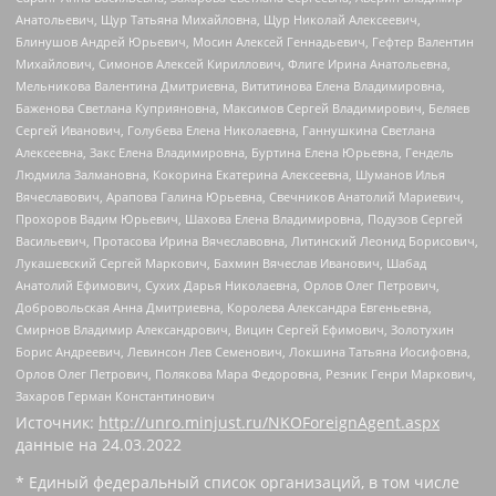
Анатольевич, Щур Татьяна Михайловна, Щур Николай Алексеевич,
Блинушов Андрей Юрьевич, Мосин Алексей Геннадьевич, Гефтер Валентин
Михайлович, Симонов Алексей Кириллович, Флиге Ирина Анатольевна,
Мельникова Валентина Дмитриевна, Вититинова Елена Владимировна,
Баженова Светлана Куприяновна, Максимов Сергей Владимирович, Беляев
Сергей Иванович, Голубева Елена Николаевна, Ганнушкина Светлана
Алексеевна, Закс Елена Владимировна, Буртина Елена Юрьевна, Гендель
Людмила Залмановна, Кокорина Екатерина Алексеевна, Шуманов Илья
Вячеславович, Арапова Галина Юрьевна, Свечников Анатолий Мариевич,
Прохоров Вадим Юрьевич, Шахова Елена Владимировна, Подузов Сергей
Васильевич, Протасова Ирина Вячеславовна, Литинский Леонид Борисович,
Лукашевский Сергей Маркович, Бахмин Вячеслав Иванович, Шабад
Анатолий Ефимович, Сухих Дарья Николаевна, Орлов Олег Петрович,
Добровольская Анна Дмитриевна, Королева Александра Евгеньевна,
Смирнов Владимир Александрович, Вицин Сергей Ефимович, Золотухин
Борис Андреевич, Левинсон Лев Семенович, Локшина Татьяна Иосифовна,
Орлов Олег Петрович, Полякова Мара Федоровна, Резник Генри Маркович,
Захаров Герман Константинович
Источник:
http://unro.minjust.ru/NKOForeignAgent.aspx
данные на
24.03.2022
* Единый федеральный список организаций, в том числе