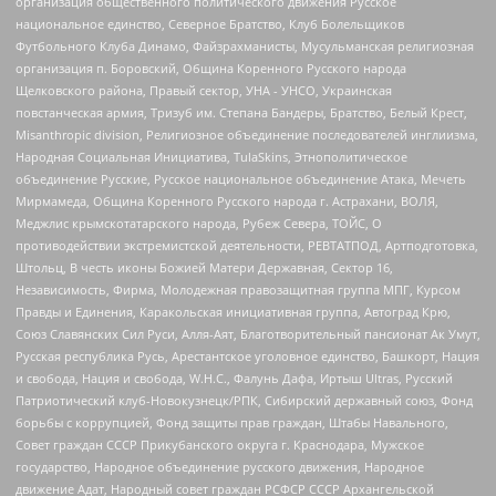
организация общественного политического движения Русское
национальное единство, Северное Братство, Клуб Болельщиков
Футбольного Клуба Динамо, Файзрахманисты, Мусульманская религиозная
организация п. Боровский, Община Коренного Русского народа
Щелковского района, Правый сектор, УНА - УНСО, Украинская
повстанческая армия, Тризуб им. Степана Бандеры, Братство, Белый Крест,
Misanthropic division, Религиозное объединение последователей инглиизма,
Народная Социальная Инициатива, TulaSkins, Этнополитическое
объединение Русские, Русское национальное объединение Атака, Мечеть
Мирмамеда, Община Коренного Русского народа г. Астрахани, ВОЛЯ,
Меджлис крымскотатарского народа, Рубеж Севера, ТОЙС, О
противодействии экстремистской деятельности, РЕВТАТПОД, Артподготовка,
Штольц, В честь иконы Божией Матери Державная, Сектор 16,
Независимость, Фирма, Молодежная правозащитная группа МПГ, Курсом
Правды и Единения, Каракольская инициативная группа, Автоград Крю,
Союз Славянских Сил Руси, Алля-Аят, Благотворительный пансионат Ак Умут,
Русская республика Русь, Арестантское уголовное единство, Башкорт, Нация
и свобода, Нация и свобода, W.H.С., Фалунь Дафа, Иртыш Ultras, Русский
Патриотический клуб-Новокузнецк/РПК, Сибирский державный союз, Фонд
борьбы с коррупцией, Фонд защиты прав граждан, Штабы Навального,
Совет граждан СССР Прикубанского округа г. Краснодара, Мужское
государство, Народное объединение русского движения, Народное
движение Адат, Народный совет граждан РСФСР СССР Архангельской