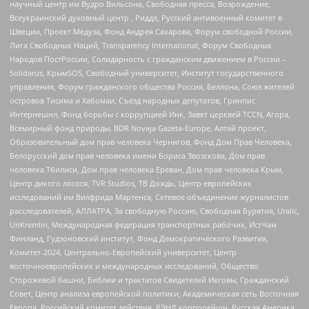
научный центр им Вудро Вильсона, Свободная пресса, Возрождение,
Всеукраинский духовный центр , Риддл, Русский антивоенный комитет в
Швеции, Проект Медуза, Фонд Андрея Сахарова, Форум свободной России,
Лига Свободных Наций, Transparеncy International, Форум Свободных
Народов ПостРоссии, Солидарность с гражданским движением в России –
Solidarus, КрымSOS, Свободный университет, Институт государственного
управления, Форум гражданского общества Россия, Беллона, Союз жителей
островов Тисима и Хабомаи, Съезд народных депутатов, Гринпис
Интернешнл, Фонд борьбы с коррупцией Инк, Завет церквей TCCN, Агора,
Всемирный фонд природы, BDR Novaja Gazeta-Europe, Алтай проект,
Образовательный дом прав человека Чернигов, Фонд Дом Прав Человека,
Белорусский дом прав человека имени Бориса Звозскова, Дом прав
человека Тбилиси, Дом прав человека Ереван, Дом прав человека Крым,
Центр дикого лосося, TVR Studios, ТВ Дождь, Центр европейских
исследований им Вилфрида Мартенса, Сетевое объединение журналистов
расследователей, АЛЛАТРА, За свободную Россию, Свободная Бурятия, Uralic,
UnKremlin, Международная федерация транспортных рабочих, ИстЧам
Финланд, Гудзоновский институт, Фонд Демократического Развития,
Комитет-2024, Центрально-Европейский университет, Центр
восточноевропейских и международных исследований, Общество
Сторожевой башни, Библии и трактатов Свидетелей Иеговы, Гражданский
Совет, Центр анализа европейской политики, Академическая сеть Восточная
Европа, Российский комитет действия, РЭНД корпорейшн, Русская Америка