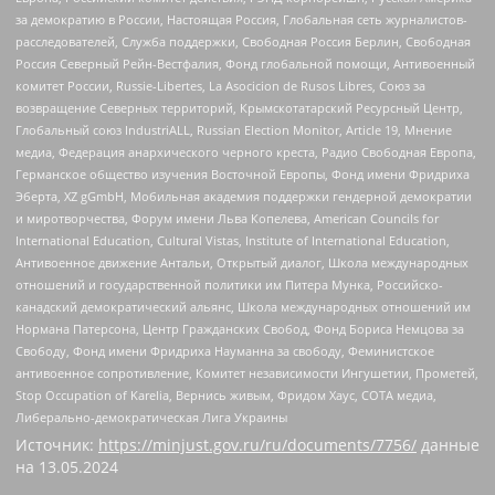
за демократию в России, Настоящая Россия, Глобальная сеть журналистов-
расследователей, Служба поддержки, Свободная Россия Берлин, Свободная
Россия Северный Рейн-Вестфалия, Фонд глобальной помощи, Антивоенный
комитет России, Russie-Libertes, La Asocicion de Rusos Libres, Союз за
возвращение Северных территорий, Крымскотатарский Ресурсный Центр,
Глобальный союз IndustriALL, Russian Election Monitor, Article 19, Мнение
медиа, Федерация анархического черного креста, Радио Свободная Европа,
Германское общество изучения Восточной Европы, Фонд имени Фридриха
Эберта, XZ gGmbH, Мобильная академия поддержки гендерной демократии
и миротворчества, Форум имени Льва Копелева, American Councils for
International Education, Cultural Vistas, Institute of International Education,
Антивоенное движение Антальи, Открытый диалог, Школа международных
отношений и государственной политики им Питера Мунка, Российско-
канадский демократический альянс, Школа международных отношений им
Нормана Патерсона, Центр Гражданских Свобод, Фонд Бориса Немцова за
Свободу, Фонд имени Фридриха Науманна за свободу, Феминистское
антивоенное сопротивление, Комитет независимости Ингушетии, Прометей,
Stop Occupation of Karelia, Вернись живым, Фридом Хаус, СОТА медиа,
Либерально-демократическая Лига Украины
Источник:
https://minjust.gov.ru/ru/documents/7756/
данные
на
13.05.2024