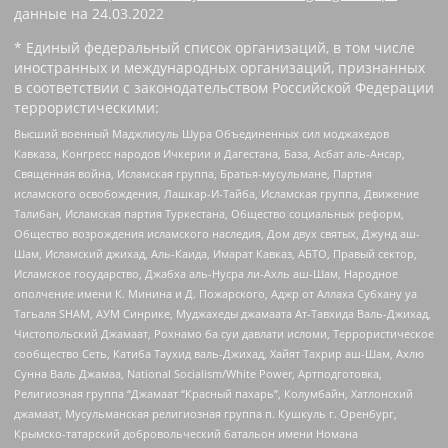
данные на
24.03.2022
* Единый федеральный список организаций, в том числе
иностранных и международных организаций, признанных
в соответствии с законодательством Российской Федерации
террористическими:
Высший военный Маджлисуль Шура Объединенных сил моджахедов
Кавказа, Конгресс народов Ичкерии и Дагестана, База, Асбат аль-Ансар,
Священная война, Исламская группа, Братья-мусульмане, Партия
исламского освобождения, Лашкар-И-Тайба, Исламская группа, Движение
Талибан, Исламская партия Туркестана, Общество социальных реформ,
Общество возрождения исламского наследия, Дом двух святых, Джунд аш-
Шам, Исламский джихад, Аль-Каида, Имарат Кавказ, АБТО, Правый сектор,
Исламское государство, Джабха аль-Нусра ли-Ахль аш-Шам, Народное
ополчение имени К. Минина и Д. Пожарского, Аджр от Аллаха Субхану уа
Тагьаля SHAM, АУМ Синрике, Муджахеды джамаата Ат-Тавхида Валь-Джихад,
Чистопольский Джамаат, Рохнамо ба суи давлати исломи, Террористическое
сообщество Сеть, Катиба Таухид валь-Джихад, Хайят Тахрир аш-Шам, Ахлю
Сунна Валь Джамаа, National Socialism/White Power, Артподготовка,
Религиозная группа “Джамаат “Красный пахарь”, Колумбайн, Хатлонский
джамаат, Мусульманская религиозная группа п. Кушкуль г. Оренбург,
Крымско-татарский добровольческий батальон имени Номана