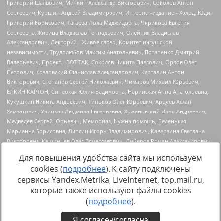
Для повышения удобства сайта мы используем
cookies (
подробнее
). К сайту подключены
сервисы Yandex.Metrika, LiveInternet, top.mail.ru,
Источник:
https://minjust.gov.ru/uploaded/files/reestr-
которые также используют файлы cookies
inostrannyih-agentov-22-03-2024.pdf
данные на
22.03.2024
(
подробнее
).
Я согласен/согласна