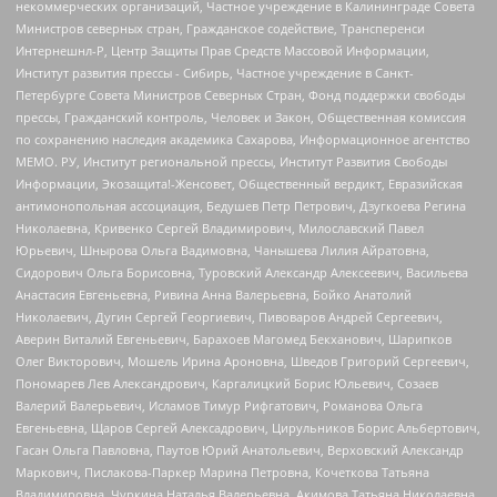
некоммерческих организаций, Частное учреждение в Калининграде Совета
Министров северных стран, Гражданское содействие, Трансперенси
Интернешнл-Р, Центр Защиты Прав Средств Массовой Информации,
Институт развития прессы - Сибирь, Частное учреждение в Санкт-
Петербурге Совета Министров Северных Стран, Фонд поддержки свободы
прессы, Гражданский контроль, Человек и Закон, Общественная комиссия
по сохранению наследия академика Сахарова, Информационное агентство
МЕМО. РУ, Институт региональной прессы, Институт Развития Свободы
Информации, Экозащита!-Женсовет, Общественный вердикт, Евразийская
антимонопольная ассоциация, Бедушев Петр Петрович, Дзугкоева Регина
Николаевна, Кривенко Сергей Владимирович, Милославский Павел
Юрьевич, Шнырова Ольга Вадимовна, Чанышева Лилия Айратовна,
Сидорович Ольга Борисовна, Туровский Александр Алексеевич, Васильева
Анастасия Евгеньевна, Ривина Анна Валерьевна, Бойко Анатолий
Николаевич, Дугин Сергей Георгиевич, Пивоваров Андрей Сергеевич,
Аверин Виталий Евгеньевич, Барахоев Магомед Бекханович, Шарипков
Олег Викторович, Мошель Ирина Ароновна, Шведов Григорий Сергеевич,
Пономарев Лев Александрович, Каргалицкий Борис Юльевич, Созаев
Валерий Валерьевич, Исламов Тимур Рифгатович, Романова Ольга
Евгеньевна, Щаров Сергей Алексадрович, Цирульников Борис Альбертович,
Гасан Ольга Павловна, Паутов Юрий Анатольевич, Верховский Александр
Маркович, Пислакова-Паркер Марина Петровна, Кочеткова Татьяна
Владимировна, Чуркина Наталья Валерьевна, Акимова Татьяна Николаевна,