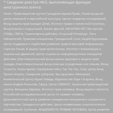
* Сведения реестра НКО, выполняющих функции
иностранного агента:
Лилит, Правозащитная группа Гражданин.Армия.Право, Нижегородский
центр немецкой и европейской культуры, Центр гендерных исследований,
Фонд защиты прав граждан Штаб, Институт права и публичной политики,
Фонд борьбы с коррупцией, Альянс врачей, НАСИЛИЮ.НЕТ, Мы против
СПИДа, СВЕЧА, Гуманитарное действие, Открытый Петербург, Лига
Избирателей, Правовая инициатива, Гражданский Союз, Хасдей Ерушалаим,
Центр поддержки и содействия развитию средств массовой информации,
Горячая Линия, В защиту прав заключенных, Институт глобализации и
социальных движений, Центр социально-информационных инициатив
Действие, Благотворительный фонд охраны здоровья и защиты прав
граждан, Благотворительный фонд помощи осужденным и их семьям, Фонд
Тольятти, Новое время, Серебряная тайга, Так-Так-Так, Сова, центр Анна,
Проект Апрель, Самарская губерния, Эра здоровья, Мемориал,
Аналитический Центр Юрия Левады, Издательство Парк Гагарина, Фонд
имени Андрея Рылькова, Сфера, Центр СИБАЛЬТ, Уральская правозащитная
группа, Женщины Евразии, Институт прав человека, Фонд защиты гласности,
Российский исследовательский центр по правам человека,
Дальневосточный центр развития гражданских инициатив и социального
партнерства, Гражданское действие, Центр независимых социологических
исследований, Сутяжник, АКАДЕМИЯ ПО ПРАВАМ ЧЕЛОВЕКА, Центр развития