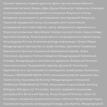
Прожект Хармони, Родники дракона, Врачи против насильственного
извлечения органов, Фалунь Дафа, Друзья Фалуньгун, Фалуньгун, Коалиция
по расследованию преследования в отношении Фалуньгун в Китае,
Всемирная организация по расследованию преследований Фалуньгун,
Пражский гражданский центр, Ассоциация школ политических
исследований при Совете Европы, Центр либеральной современности,
Форум русскоязычных европейцев, Немецко-русский обмен, Бард колледж,
Европейский выбор, Фонд Ходорковского, Оксфордский российский фонд,
Фонд Будущее России, Компания свободы информации, Проект Медиа,
Международное партнерство за права человека, Духовное Управление
Евангельских Христиан Украинской Христианской Церкви, Новое
Поколение, Духовное Учебное Заведение Международный Библейский
Колледж, Международное христианское движение, Всемирный Институт
Саентологических Предприятий, Церковь Духовной Технологии,
Европейская сеть организаций по наблюдению за выборами, Республика
Польша, СВОБОДНЫЙ ИДЕЛЬ-УРАЛ, Ассоциация развития журналистики,
IStories fonds, Королевский Институт Международных Отношений,
КРИМСЬКА ПРАВОЗАХИСНА ГРУПА, Фонд имени Генриха Бёлля, Stichting
Bellingcat, Bellingcat Ltd, The Insider, Институт правовой инициативы
Центральной и Восточной Европы, Фонд Открытой Эстонии, Calvert 22
Foundation, Канадский украинский конгресс, Институт Макдональда-Лорье,
Украинская национальная федерация Канады, Декабристы, Международный