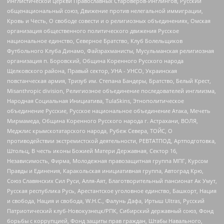
Инглистической церкви Православных Староверов-Инглингов, Русский
общенациональный союз, Движение против нелегальной иммиграции,
Кровь и Честь, О свободе совести и о религиозных объединениях, Омская
организация общественного политического движения Русское
национальное единство, Северное Братство, Клуб Болельщиков
Футбольного Клуба Динамо, Файзрахманисты, Мусульманская религиозная
организация п. Боровский, Община Коренного Русского народа
Щелковского района, Правый сектор, УНА - УНСО, Украинская
повстанческая армия, Тризуб им. Степана Бандеры, Братство, Белый Крест,
Misanthropic division, Религиозное объединение последователей инглиизма,
Народная Социальная Инициатива, TulaSkins, Этнополитическое
объединение Русские, Русское национальное объединение Атака, Мечеть
Мирмамеда, Община Коренного Русского народа г. Астрахани, ВОЛЯ,
Меджлис крымскотатарского народа, Рубеж Севера, ТОЙС, О
противодействии экстремистской деятельности, РЕВТАТПОД, Артподготовка,
Штольц, В честь иконы Божией Матери Державная, Сектор 16,
Независимость, Фирма, Молодежная правозащитная группа МПГ, Курсом
Правды и Единения, Каракольская инициативная группа, Автоград Крю,
Союз Славянских Сил Руси, Алля-Аят, Благотворительный пансионат Ак Умут,
Русская республика Русь, Арестантское уголовное единство, Башкорт, Нация
и свобода, Нация и свобода, W.H.С., Фалунь Дафа, Иртыш Ultras, Русский
Патриотический клуб-Новокузнецк/РПК, Сибирский державный союз, Фонд
борьбы с коррупцией, Фонд защиты прав граждан, Штабы Навального,