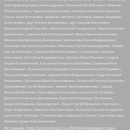
Золотарева Екатерина Александровна, Рачинский Ян Збигневич, Жемкова
Елена Борисовна, Гудков Лев Дмитриевич, Илларионова Юлия Юрьевна,
Саранг Анна Васильевна, Захарова Светлана Сергеевна, Аверин Владимир
Анатольевич, Щур Татьяна Михайловна, Щур Николай Алексеевич,
Блинушов Андрей Юрьевич, Мосин Алексей Геннадьевич, Гефтер Валентин
Михайлович, Симонов Алексей Кириллович, Флиге Ирина Анатольевна,
Мельникова Валентина Дмитриевна, Вититинова Елена Владимировна,
Баженова Светлана Куприяновна, Максимов Сергей Владимирович, Беляев
Сергей Иванович, Голубева Елена Николаевна, Ганнушкина Светлана
Алексеевна, Закс Елена Владимировна, Буртина Елена Юрьевна, Гендель
Людмила Залмановна, Кокорина Екатерина Алексеевна, Шуманов Илья
Вячеславович, Арапова Галина Юрьевна, Свечников Анатолий Мариевич,
Прохоров Вадим Юрьевич, Шахова Елена Владимировна, Подузов Сергей
Васильевич, Протасова Ирина Вячеславовна, Литинский Леонид Борисович,
Лукашевский Сергей Маркович, Бахмин Вячеслав Иванович, Шабад
Анатолий Ефимович, Сухих Дарья Николаевна, Орлов Олег Петрович,
Добровольская Анна Дмитриевна, Королева Александра Евгеньевна,
Смирнов Владимир Александрович, Вицин Сергей Ефимович, Золотухин
Борис Андреевич, Левинсон Лев Семенович, Локшина Татьяна Иосифовна,
Орлов Олег Петрович, Полякова Мара Федоровна, Резник Генри Маркович,
Захаров Герман Константинович
Источник:
http://unro.minjust.ru/NKOForeignAgent.aspx