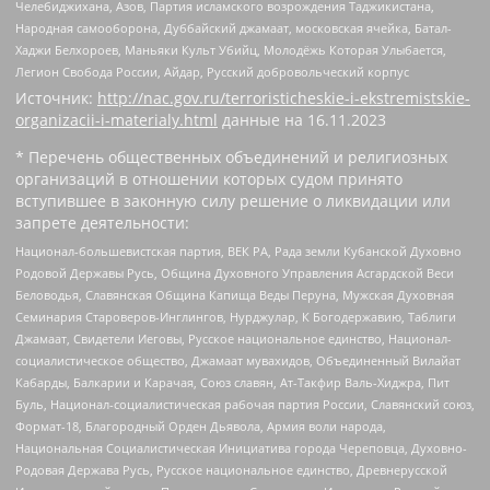
Челебиджихана, Азов, Партия исламского возрождения Таджикистана,
Народная самооборона, Дуббайский джамаат, московская ячейка, Батал-
Хаджи Белхороев, Маньяки Культ Убийц, Молодёжь Которая Улыбается,
Легион Свобода России, Айдар, Русский добровольческий корпус
Источник:
http://nac.gov.ru/terroristicheskie-i-ekstremistskie-
organizacii-i-materialy.html
данные на
16.11.2023
* Перечень общественных объединений и религиозных
организаций в отношении которых судом принято
вступившее в законную силу решение о ликвидации или
запрете деятельности:
Национал-большевистская партия, ВЕК РА, Рада земли Кубанской Духовно
Родовой Державы Русь, Община Духовного Управления Асгардской Веси
Беловодья, Славянская Община Капища Веды Перуна, Мужская Духовная
Семинария Староверов-Инглингов, Нурджулар, К Богодержавию, Таблиги
Джамаат, Свидетели Иеговы, Русское национальное единство, Национал-
социалистическое общество, Джамаат мувахидов, Объединенный Вилайат
Кабарды, Балкарии и Карачая, Союз славян, Ат-Такфир Валь-Хиджра, Пит
Буль, Национал-социалистическая рабочая партия России, Славянский союз,
Формат-18, Благородный Орден Дьявола, Армия воли народа,
Национальная Социалистическая Инициатива города Череповца, Духовно-
Родовая Держава Русь, Русское национальное единство, Древнерусской