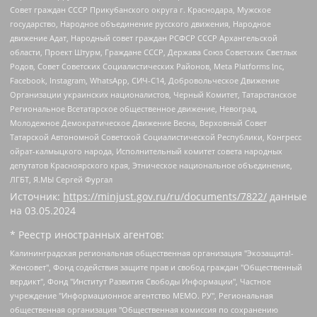
Совет граждан СССР Прикубанского округа г. Краснодара, Мужское
государство, Народное объединение русского движения, Народное
движение Адат, Народный совет граждан РСФСР СССР Архангельской
области, Проект Штурм, Граждане СССР, Держава Союз Советских Светлых
Родов, Совет Советских Социалистических Районов, Meta Platforms Inc,
Facebook, Instagram, WhatsApp, СИЧ-С14, Добровольческое Движение
Организации украинских националистов, Черный Комитет, Татарстанское
Региональное Всетатарское общественное движение, Невоград,
Молодежное Демократическое Движение Весна, Верховный Совет
Татарской Автономной Советской Социалистической Республики, Конгресс
ойрат-калмыцкого народа, Исполнительный комитет совета народных
депутатов Красноярского края, Этническое национальное объединение,
ЛГБТ, Я.МЫ Сергей Фургал
Источник:
https://minjust.gov.ru/ru/documents/7822/
данные
на
03.05.2024
* Реестр иностранных агентов:
Калининградская региональная общественная организация "Экозащита!-Женсовет", Фонд содействия защите прав и свобод граждан "Общественный вердикт", Фонд "Институт Развития Свободы Информации", Частное учреждение "Информационное агентство МЕМО. РУ", Региональная общественная организация "Общественная комиссия по сохранению наследия академика Сахарова", Фонд поддержки свободы прессы, Санкт-Петербургская общественная правозащитная организация "Гражданский контроль", Межрегиональная общественная организация "Информационно-просветительский центр "Мемориал", Региональный Фонд "Центр Защиты Прав Средств Массовой Информации", с 05.12.2023 Фонд "Центр Защиты Прав Средств массовой информации", Региональная общественная благотворительная организация помощи беженцам и мигрантам "Гражданское содействие", Негосударственное образовательное учреждение дополнительного профессионального образования (повышение квалификации) специалистов "АКАДЕМИЯ ПО ПРАВАМ ЧЕЛОВЕКА", Свердловская региональная общественная организация "Сутяжник", Автономная некоммерческая организация "Центр независимых социологических исследований", Союз общественных объединений "Российский исследовательский центр по правам человека", Региональное общественное учреждение научно-информационный центр "МЕМОРИАЛ", Некоммерческая организация "Фонд защиты гласности", Автономная некоммерческая организация "Институт прав человека", Городская общественная организация "Екатеринбургское общество "МЕМОРИАЛ", Городская общественная организация "Рязанское историко-просветительское и правозащитное общество "Мемориал" (Рязанский Мемориал), Челябинский региональный орган общественной самодеятельности – женское общественное объединение "Женщины Евразии", Челябинский региональный орган общественной самодеятельности "Уральская правозащитная группа", Фонд содействия защите здоровья и социальной справедливости имени Андрея Рылькова, Автономная Некоммерческая Организация "Аналитический Центр Юрия Левады", Автономная некоммерческая организация социальной поддержки населения "Проект Апрель", Региональная общественная организация помощи женщинам и детям, находящимся в кризисной ситуации "Информационно-методический центр "Анна", Фонд содействия развитию массовых коммуникаций и правовому просвещению "Так-так-Так", Фонд содействия устойчивому развитию "Серебряная тайга", Свердловский региональный общественный фонд социальных проектов "Новое время", "Idel.Реалии", Кавказ.Реалии, Крым.Реалии, Телеканал Настоящее Время, Татаро-башкирская служба Радио Свобода (Azatliq Radiosi), Радио Свободная Европа/Радио Свобода (PCE/PC), "Сибирь.Реалии", "Фактограф", Благотворительный фонд помощи осужденным и их семьям, Автономная некоммерческая организация "Институт глобализации и социальных движений", Фонд "В защиту прав заключенных", Частное учреждение "Центр поддержки и содействия развитию средств массовой информации", Пензенский региональный общественный благотворительный фонд "Гражданский союз", "Север.Реалии", Некоммерческая организация Фонд "Правовая инициатива", Общество с ограниченной ответственностью "Радио Свободная Европа/Радио Свобода", Чешское информационное агентство "MEDIUM-ORIENT", Красноярская региональная общественная организация "Мы против СПИДа", Камалягин Денис Николаевич, Маркелов Сергей Евгеньевич, Пономарев Лев Александрович, Савицкая Людмила Алексеевна, Автономная некоммерческая организация "Центр по работе с проблемой насилия "НАСИЛИЮ.НЕТ", Межрегиональный профессиональный союз работников здравоохранения "Альянс врачей", Юридическое лицо, зарегистрированное в Латвийской Республике, SIA "Medusa Project" (регистрационный номер 40103797863, дата регистрации 10.06.2014), Некоммерческая организация "Фонд по борьбе с коррупцией", Автономная некоммерческая организация "Институт права и публичной политики", Баданин Роман Сергеевич, Гликин Максим Александрович, Железнова Мария Михайловна, Лукьянова Юлия Сергеевна, Маетная Елизавета Витальевна, Маняхин Петр Борисович, Чуракова Ольга Владимировна, Ярош Юлия Петровна, Юридическое лицо "The Insider SIA", зарегистрированное в Риге, Латвийская Республика (дата регистрации 26.06.2015), являющееся администратором доменного имени интернет-издания "The Insider SIA", https://theins.ru, Постернак Алексей Евгеньевич, Рубин Михаил Аркадьевич, Анин Роман Александрович, Юридическое лицо Istories fonds, зарегистрированное в Латвийской Республике (регистрационный номер 50008295751, дата регистрации 24.02.2020), Великовский Дмитрий Александрович, Долинина Ирина Николаевна, Мароховская Алеся Алексеевна, Шлейнов Роман Юрьевич, Шмагун Олеся Валентиновна, Общество с ограниченной ответственностью "Альтаир 2021", Общество с ограниченной ответственностью "Вега 2021", Общество с ограниченной ответственностью "Главный редактор 2021", Общество с ограниченной ответственностью "Ромашки монолит", Важенков Артем Валерьевич, Ивановская областная общественная организация "Центр гендерных исследований", Гурман Юрий Альбертович, Медиапроект "ОВД-Инфо", Егоров Владимир Владимирович, Жилинский Владимир Александрович, Общество с ограниченной ответственностью "ЗП", Иванова София Юрьевна, Карезина Инна Павловна, Кильтау Екатерина Викторовна, Петров Алексей Викторович, Пискунов Сергей Евгеньевич, Смирнов Сергей Сергеевич, Тихонов Михаил Сергеевич, Общество с ограниченной ответственностью "ЖУРНАЛИСТ-ИНОСТРАННЫЙ АГЕНТ", Арапова Галина Юрьевна, Вольтская Татьяна Анатольевна, Американская компания "Mason G.E.S. Anonymous Foundation" (США), являющаяся владельцем интернет-издания https://mnews.world/, Компания "Stichting Bellingcat", зарегистрированная в Нидерландах (дата регистрации 11.07.2018), Захаров Андрей Вячеславович, Клепиковская Екатерина Дмитриевна, Общество с ограниченной ответственностью "МЕМО", Перл Роман Александрович, Симонов Евгений Алексеевич, Соловьева Елена Анатольевна, Сотников Даниил Владимирович, Сурначева Елизавета Дмитриевна, Автономная некоммерческая организация по защите прав человека и информированию населения "Якутия – Наше Мнение", Общество с ограниченной ответственностью "Москоу диджитал медиа", с 26.01.2023 Общество с ограниченной ответственностью "Чайка Белые сады", Ветошкина Валерия Валерьевна, Заговора Максим Александрович, Межрегиональное общественное движение "Российская ЛГБТ - сеть", Оленичев Максим Владимирович, Павлов Иван Юрьевич, Скворцова Елена Сергеевна, Общество с ограниченной ответственностью "Как бы инагент", Кочетков Игорь Викторович, Общество с ограниченной ответственностью "Честные выборы", Еланчик Олег Александрович, Общество с ограниченной ответственностью "Нобелевский призыв", Гималова Регина Эмилевна, Григорьев Андрей Валерьевич, Григорьева Алина Александровна, Ассоциация по содействию защите прав призывников, альтернативнослужащих и военнослужащих "Правозащитная группа "Гражданин.Армия.Право", Хисамова Регина Фаритовна, Автономная некоммерческая организация по реализации социально-правовых программ "Лилит", Дальневосточное общественное движение "Маяк", Санкт-Петербургская ЛГБТ-инициативная группа "Выход", Инициативная группа ЛГБТ+ "Реверс", Алексеев Андрей Викторович, Бекбулатова Таисия Львовна, Беляев Иван Михайлович, Владыкина Елена Сергеевна, Гельман Марат Александрович, Никульшина Вероника Юрьевна, Толоконникова Надежда Андреевна, Шендерович Виктор Анатольевич, Общество с ограниченной ответственностью "Данное сообщение", Общество с ограниченной ответственностью Издательский дом "Новая глава", Айнбиндер Александра Александровна, Московский комьюнити-центр для ЛГБТ+инициатив, Благотворительный фонд развития филантропии, Deutsche Welle (Германия, Kurt-Schumacher-Strasse 3, 53113 Bonn), Борзунова Мария Михайловна, Воробьев Виктор Викторович, Голубева Анна Львовна, Константинова Алла Михайловна, Малкова Ирина Владимировна, Мурадов Мурад Абдулгалимович, Осетинская Елизавета Николаевна, Понасенков Евгений Николаевич, Ганапольский Матвей Юрьевич, Киселев Евгений Алексеевич, Борухович Ирина Григорьевна, Дремин Иван Тимофеевич, Дубровский Дмитрий Викторович, Красноярская региональная общественная организация поддержки и развития альтернативных образовательных технологий и межкультурных коммуникаций "ИНТЕРРА", Маяковская Екатерина Алексеевна, Фейгин Марк Захарович, Филимонов Андрей Викторович, Дзугкоева Регина Николаевна, Доброхотов Роман Александрович, Дудь Юрий Александрович, Елкин Сергей Владимирович, Кругликов Кирилл Игоревич, Сабунаева Мария Леонидовна, Семенов Алексей Владимирович, Шаинян Карен Багратович, Шульман Екатерина Михайловна, Асафьев Артур Валерьевич, Вахштайн Виктор Семенович, Венедиктов Алексей Алексеевич, Лушникова Екатерина Евгеньевна, Волков Леонид Михайлович, Невзоров Александр Глебович, Пархоменко Сергей Борисович, Сироткин Ярослав Николаевич, Кара-Мурза Владимир Владимирович, Баранова Наталья Владимировна, Гозман Леонид Яковлевич, Кагарлицкий Борис Юльевич, Климарев Михаил Валерьевич, Милов Владимир Станиславович, Автономная некоммерческая организация Краснодарский центр современного искусства "Типография", Моргенштерн Алишер Тагирович, Соболь Любовь Эдуардовна, Общество с ограниченной ответственностью "ЛИЗА НОРМ", Каспаров Гарри Кимович, Ходорковский Михаил Борисович, Общество с ограниченной ответственностью "Апрельские тезисы", Данилович Ирина Брониславовна, Кашин Олег Владимирович, Петров Николай Владимирович, Пивоваров Алексей Владимирович, Соколов Михаил Владимирович, Цветкова Юлия Владимировна, Чичваркин Евгений Александрович, Комитет против пыток/Команда против пыток, Общество с ограниченной ответственностью "Первый научный", Общество с ограниченной ответственностью "Вертолет и ко", Белоцерковская Вероника Борисовна, Кац Максим Евгеньевич, Лазарева Татьяна Юрьевна, Шаведдинов Руслан Табризович, Яшин Илья Валерьевич, Общество с ограниченной ответственностью "Иноагент ААВ", Алешковский Дмитрий Петрович, Альбац Евгения Марковна, Быков Дмитрий Львович, Галямина Юлия Евгеньевна, Лойко Сергей Леонидович, Мартынов Кирилл Константинович, Медведев Сергей Александрович, Крашенинников Федор Геннадиевич, Гордеева Катерина Вл