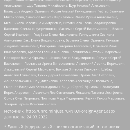
Анатольевич, Щур Татьяна Михайловна, Щур Николай Алексеевич,
Блинушов Андрей Юрьевич, Мосин Алексей Геннадьевич, Гефтер Валентин
Михайлович, Симонов Алексей Кириллович, Флиге Ирина Анатольевна,
Мельникова Валентина Дмитриевна, Вититинова Елена Владимировна,
Баженова Светлана Куприяновна, Максимов Сергей Владимирович, Беляев
Сергей Иванович, Голубева Елена Николаевна, Ганнушкина Светлана
Алексеевна, Закс Елена Владимировна, Буртина Елена Юрьевна, Гендель
Людмила Залмановна, Кокорина Екатерина Алексеевна, Шуманов Илья
Вячеславович, Арапова Галина Юрьевна, Свечников Анатолий Мариевич,
Прохоров Вадим Юрьевич, Шахова Елена Владимировна, Подузов Сергей
Васильевич, Протасова Ирина Вячеславовна, Литинский Леонид Борисович,
Лукашевский Сергей Маркович, Бахмин Вячеслав Иванович, Шабад
Анатолий Ефимович, Сухих Дарья Николаевна, Орлов Олег Петрович,
Добровольская Анна Дмитриевна, Королева Александра Евгеньевна,
Смирнов Владимир Александрович, Вицин Сергей Ефимович, Золотухин
Борис Андреевич, Левинсон Лев Семенович, Локшина Татьяна Иосифовна,
Орлов Олег Петрович, Полякова Мара Федоровна, Резник Генри Маркович,
Захаров Герман Константинович
Источник:
http://unro.minjust.ru/NKOForeignAgent.aspx
данные на
24.03.2022
* Единый федеральный список организаций, в том числе