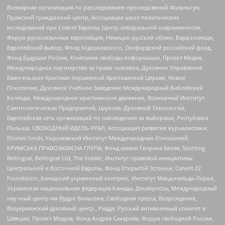
Всемирная организация по расследованию преследований Фалуньгун,
Пражский гражданский центр, Ассоциация школ политических
исследований при Совете Европы, Центр либеральной современности,
Форум русскоязычных европейцев, Немецко-русский обмен, Бард колледж,
Европейский выбор, Фонд Ходорковского, Оксфордский российский фонд,
Фонд Будущее России, Компания свободы информации, Проект Медиа,
Международное партнерство за права человека, Духовное Управление
Евангельских Христиан Украинской Христианской Церкви, Новое
Поколение, Духовное Учебное Заведение Международный Библейский
Колледж, Международное христианское движение, Всемирный Институт
Саентологических Предприятий, Церковь Духовной Технологии,
Европейская сеть организаций по наблюдению за выборами, Республика
Польша, СВОБОДНЫЙ ИДЕЛЬ-УРАЛ, Ассоциация развития журналистики,
IStories fonds, Королевский Институт Международных Отношений,
КРИМСЬКА ПРАВОЗАХИСНА ГРУПА, Фонд имени Генриха Бёлля, Stichting
Bellingcat, Bellingcat Ltd, The Insider, Институт правовой инициативы
Центральной и Восточной Европы, Фонд Открытой Эстонии, Calvert 22
Foundation, Канадский украинский конгресс, Институт Макдональда-Лорье,
Украинская национальная федерация Канады, Декабристы, Международный
научный центр им Вудро Вильсона, Свободная пресса, Возрождение,
Всеукраинский духовный центр , Риддл, Русский антивоенный комитет в
Швеции, Проект Медуза, Фонд Андрея Сахарова, Форум свободной России,