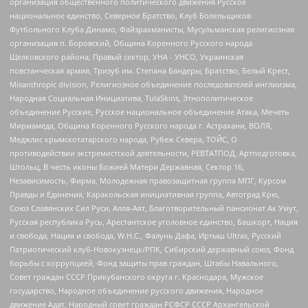
организация общественного политического движения Русское
национальное единство, Северное Братство, Клуб Болельщиков
Футбольного Клуба Динамо, Файзрахманисты, Мусульманская религиозная
организация п. Боровский, Община Коренного Русского народа
Щелковского района, Правый сектор, УНА - УНСО, Украинская
повстанческая армия, Тризуб им. Степана Бандеры, Братство, Белый Крест,
Misanthropic division, Религиозное объединение последователей инглиизма,
Народная Социальная Инициатива, TulaSkins, Этнополитическое
объединение Русские, Русское национальное объединение Атака, Мечеть
Мирмамеда, Община Коренного Русского народа г. Астрахани, ВОЛЯ,
Меджлис крымскотатарского народа, Рубеж Севера, ТОЙС, О
противодействии экстремистской деятельности, РЕВТАТПОД, Артподготовка,
Штольц, В честь иконы Божией Матери Державная, Сектор 16,
Независимость, Фирма, Молодежная правозащитная группа МПГ, Курсом
Правды и Единения, Каракольская инициативная группа, Автоград Крю,
Союз Славянских Сил Руси, Алля-Аят, Благотворительный пансионат Ак Умут,
Русская республика Русь, Арестантское уголовное единство, Башкорт, Нация
и свобода, Нация и свобода, W.H.С., Фалунь Дафа, Иртыш Ultras, Русский
Патриотический клуб-Новокузнецк/РПК, Сибирский державный союз, Фонд
борьбы с коррупцией, Фонд защиты прав граждан, Штабы Навального,
Совет граждан СССР Прикубанского округа г. Краснодара, Мужское
государство, Народное объединение русского движения, Народное
движение Адат, Народный совет граждан РСФСР СССР Архангельской