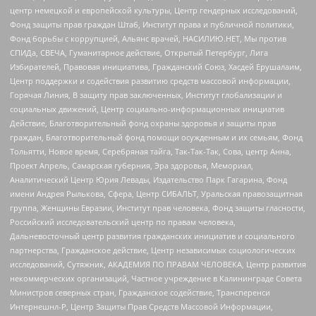
центр немецкой и европейской культуры, Центр гендерных исследований,
Фонд защиты прав граждан Штаб, Институт права и публичной политики,
Фонд борьбы с коррупцией, Альянс врачей, НАСИЛИЮ.НЕТ, Мы против
СПИДа, СВЕЧА, Гуманитарное действие, Открытый Петербург, Лига
Избирателей, Правовая инициатива, Гражданский Союз, Хасдей Ерушалаим,
Центр поддержки и содействия развитию средств массовой информации,
Горячая Линия, В защиту прав заключенных, Институт глобализации и
социальных движений, Центр социально-информационных инициатив
Действие, Благотворительный фонд охраны здоровья и защиты прав
граждан, Благотворительный фонд помощи осужденным и их семьям, Фонд
Тольятти, Новое время, Серебряная тайга, Так-Так-Так, Сова, центр Анна,
Проект Апрель, Самарская губерния, Эра здоровья, Мемориал,
Аналитический Центр Юрия Левады, Издательство Парк Гагарина, Фонд
имени Андрея Рылькова, Сфера, Центр СИБАЛЬТ, Уральская правозащитная
группа, Женщины Евразии, Институт прав человека, Фонд защиты гласности,
Российский исследовательский центр по правам человека,
Дальневосточный центр развития гражданских инициатив и социального
партнерства, Гражданское действие, Центр независимых социологических
исследований, Сутяжник, АКАДЕМИЯ ПО ПРАВАМ ЧЕЛОВЕКА, Центр развития
некоммерческих организаций, Частное учреждение в Калининграде Совета
Министров северных стран, Гражданское содействие, Трансперенси
Интернешнл-Р, Центр Защиты Прав Средств Массовой Информации,