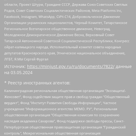
области, Проект Штурм, Граждане СССР, Держава Союз Советских Светлых
Родов, Совет Советских Социалистических Районов, Meta Platforms Inc,
Facebook, Instagram, WhatsApp, СИЧ-С14, Добровольческое Движение
Организации украинских националистов, Черный Комитет, Татарстанское
Региональное Всетатарское общественное движение, Невоград,
Молодежное Демократическое Движение Весна, Верховный Совет
Татарской Автономной Советской Социалистической Республики, Конгресс
ойрат-калмыцкого народа, Исполнительный комитет совета народных
депутатов Красноярского края, Этническое национальное объединение,
ЛГБТ, Я.МЫ Сергей Фургал
Источник:
https://minjust.gov.ru/ru/documents/7822/
данные
на
03.05.2024
* Реестр иностранных агентов:
Калининградская региональная общественная организация "Экозащита!-Женсовет", Фонд содействия защите прав и свобод граждан "Общественный вердикт", Фонд "Институт Развития Свободы Информации", Частное учреждение "Информационное агентство МЕМО. РУ", Региональная общественная организация "Общественная комиссия по сохранению наследия академика Сахарова", Фонд поддержки свободы прессы, Санкт-Петербургская общественная правозащитная организация "Гражданский контроль", Межрегиональная общественная организация "Информационно-просветительский центр "Мемориал", Региональный Фонд "Центр Защиты Прав Средств Массовой Информации", с 05.12.2023 Фонд "Центр Защиты Прав Средств массовой информации", Региональная общественная благотворительная организация помощи беженцам и мигрантам "Гражданское содействие", Негосударственное образовательное учреждение дополнительного профессионального образования (повышение квалификации) специалистов "АКАДЕМИЯ ПО ПРАВАМ ЧЕЛОВЕКА", Свердловская региональная общественная организация "Сутяжник", Автономная некоммерческая организация "Центр независимых социологических исследований", Союз общественных объединений "Российский исследовательский центр по правам человека", Региональное общественное учреждение научно-информационный центр "МЕМОРИАЛ", Некоммерческая организация "Фонд защиты гласности", Автономная некоммерческая организация "Институт прав человека", Городская общественная организация "Екатеринбургское общество "МЕМОРИАЛ", Городская общественная организация "Рязанское историко-просветительское и правозащитное общество "Мемориал" (Рязанский Мемориал), Челябинский региональный орган общественной самодеятельности – женское общественное объединение "Женщины Евразии", Челябинский региональный орган общественной самодеятельности "Уральская правозащитная группа", Фонд содействия защите здоровья и социальной справедливости имени Андрея Рылькова, Автономная Некоммерческая Организация "Аналитический Центр Юрия Левады", Автономная некоммерческая организация социальной поддержки населения "Проект Апрель", Региональная общественная организация помощи женщинам и детям, находящимся в кризисной ситуации "Информационно-методический центр "Анна", Фонд содействия развитию массовых коммуникаций и правовому просвещению "Так-так-Так", Фонд содействия устойчивому развитию "Серебряная тайга", Свердловский региональный общественный фонд социальных проектов "Новое время", "Idel.Реалии", Кавказ.Реалии, Крым.Реалии, Телеканал Настоящее Время, Татаро-башкирская служба Радио Свобода (Azatliq Radiosi), Радио Свободная Европа/Радио Свобода (PCE/PC), "Сибирь.Реалии", "Фактограф", Благотворительный фонд помощи осужденным и их семьям, Автономная некоммерческая организация "Институт глобализации и социальных движений", Фонд "В защиту прав заключенных", Частное учреждение "Центр поддержки и содействия развитию средств массовой информации", Пензенский региональный общественный благотворительный фонд "Гражданский союз", "Север.Реалии", Некоммерческая организация Фонд "Правовая инициатива", Общество с ограниченной ответственностью "Радио Свободная Европа/Радио Свобода", Чешское информационное агентство "MEDIUM-ORIENT", Красноярская региональная общественная организация "Мы против СПИДа", Камалягин Денис Николаевич, Маркелов Сергей Евгеньевич, Пономарев Лев Александрович, Савицкая Людмила Алексеевна, Автономная некоммерческая организация "Центр по работе с проблемой насилия "НАСИЛИЮ.НЕТ", Межрегиональный профессиональный союз работников здравоохранения "Альянс врачей", Юридическое лицо, зарегистрированное в Латвийской Республике, SIA "Medusa Project" (регистрационный номер 40103797863, дата регистрации 10.06.2014), Некоммерческая организация "Фонд по борьбе с коррупцией", Автономная некоммерческая организация "Институт права и публичной политики", Баданин Роман Сергеевич, Гликин Максим Александрович, Железнова Мария Михайловна, Лукьянова Юлия Сергеевна, Маетная Елизавета Витальевна, Маняхин Петр Борисович, Чуракова Ольга Владимировна, Ярош Юлия Петровна, Юридическое лицо "The Insider SIA", зарегистрированное в Риге, Латвийская Республика (дата регистрации 26.06.2015), являющееся администратором доменного имени интернет-издания "The Insider SIA", https://theins.ru, Постернак Алексей Евгеньевич, Рубин Михаил Аркадьевич, Анин Роман Александрович, Юридическое лицо Istories fonds, зарегистрированное в Латвийской Республике (регистрационный номер 50008295751, дата регистрации 24.02.2020), Великовский Дмитрий Александрович, Долинина Ирина Николаевна, Мароховская Алеся Алексеевна, Шлейнов Роман Юрьевич, Шмагун Олеся Валентиновна, Общество с ограниченной ответственностью "Альтаир 2021", Общество с ограниченной ответственностью "Вега 2021", Общество с ограниченной ответственностью "Главный редактор 2021", Общество с ограниченной ответственностью "Ромашки монолит", Важенков Артем Валерьевич, Ивановская областная общественная организация "Центр гендерных исследований", Гурман Юрий Альбертович, Медиапроект "ОВД-Инфо", Егоров Владимир Владимирович, Жилинский Владимир Александрович, Общество с ограниченной ответственностью "ЗП", Иванова София Юрьевна, Карезина Инна Павловна, Кильтау Екатерина Викторовна, Петров Алексей Викторович, Пискунов Сергей Евгеньевич, Смирнов Сергей Сергеевич, Тихонов Михаил Сергеевич, Общество с ограниченной ответственностью "ЖУРНАЛИСТ-ИНОСТРАННЫЙ АГЕНТ", Арапова Галина Юрьевна, Вольтская Татьяна Анатольевна, Американская компания "Mason G.E.S. Anonymous Foundation" (США), являющаяся владельцем интернет-издания https://mnews.world/, Компания "Stichting Bellingcat", зарегистрированная в Нидерландах (дата регистрации 11.07.2018), Захаров Андрей Вячеславович, Клепиковская Екатерина Дмитриевна, Общество с ограниченной ответственностью "МЕМО", Перл Роман Александрович, Симонов Евгений Алексеевич, Соловьева Елена Анатольевна, Сотников Даниил Владимирович, Сурначева Елизавета Дмитриевна, Автономная некоммерческая организация по защите прав человека и информированию населения "Якутия – Наше Мнение", Общество с ограниченной ответственностью "Москоу диджитал медиа", с 26.01.2023 Общество с ограниченной ответственностью "Чайка Белые сады", Ветошкина Валерия Валерьевна, Заговора Максим Александрович, Межрегиональное общественное движение "Российская ЛГБТ - сеть", Оленичев Максим Владимирович, Павлов Иван Юрьевич, Скворцова Елена Сергеевна, Общество с ограниченной ответственностью "Как бы инагент", Кочетков Игорь Викторович, Общество с ограниченной ответственностью "Честные выборы", Еланчик Олег Александрович, Общество с ограниченной ответственностью "Нобелевский призыв", Гималова Регина Эмилевна, Григорьев Андрей Валерьевич, Григорьева Алина Александровна, Ассоциация по содействию защите прав призывников, альтернативнослужащих и военнослужащих "Правозащитная группа "Гражданин.Армия.Право", Хисамова Регина Фаритовна, Автономная некоммерческая организация по реализации социально-правовых программ "Лилит", Дальневосточное общественное движение "Маяк", Санкт-Петербургская ЛГБТ-инициативная группа "Выход", Инициативная группа ЛГБТ+ "Реверс", Алексеев Андрей Викторович, Бекбулатова Таисия Львовна, Беляев Иван Михайлович, Владыкина Елена Сергеевна, Гельман Марат Александрович, Никульшина Вероника Юрьевна, Толоконникова Надежда Андреевна, Шендерович Виктор Анатольевич, Общество с ограниченной ответственностью "Данное сообщение", Общество с ограниченной ответственностью Издательский дом "Новая глава", Айнбиндер Александра Александровна, Московский комьюнити-центр для ЛГБТ+инициатив, Благотворительный фонд развития филантропии, Deutsche Welle (Германия, Kurt-Schumacher-Strasse 3, 53113 Bonn), Борзунова Мария Михайловна, Воробьев Виктор Викторович, Голубева Анна Львовна, Константинова Алла Михайловна, Малкова Ирина Владимировна, Мурадов Мурад Абдулгалимович, Осетинская Елизавета Николаевна, Понасенков Евгений Николаевич, Ганапольский Матвей Юрьевич, Киселев Евгений Алексеевич, Борухович Ирина Григорьевна, Дремин Иван Тимофеевич, Дубровский Дмитрий Викторович, Красноярская региональная общественная организация поддержки и развития альтернативных образовательных технологий и межкультурных коммуникаций "ИНТЕРРА", Маяковская Екатерина Алексеевна, Фейгин Марк Захарович, Филимонов Андрей Викторович, Дзугкоева Регина Николаевна, Доброхотов Роман Александрович, Дудь Юрий Александрович, Елкин Сергей Владимирович, Кругликов Кирилл Игоревич, Сабунаева Мария Леонидовна, Семенов Алексей Владимирович, Шаинян Карен Багратович, Шульман Екатерина Михайловна, Асафьев Артур Валерьевич, Вахштайн Виктор Семенович, Венедиктов Алексей Алексеевич, Лушникова Екатерина Евгеньевна, Волков Леонид Михайлович, Невзоров Александр Глебович, Пархоменко Сергей Борисович, Сироткин Ярослав Николаевич, Кара-Мурза Владимир Владимирович, Баранова Наталья Владимировна, Гозман Леонид Яковлевич, Кагарлицкий Борис Юльевич, Климарев Михаил Валерьевич, Милов Владимир Станиславович, Автономная некоммерческая организация Краснодарский центр современного искусства "Типография", Моргенштерн Алишер Тагирович, Соболь Любовь Эдуардовна, Общество с ограниченной ответственностью "ЛИЗА НОРМ", Каспаров Гарри Кимович, Ходорковский Михаил Борисович, Общество с ограниченной ответственностью "Апрельские тезисы", Данилович Ирина Брониславовна, Кашин Олег Владимирович, Петров Николай Владимирович, Пивоваров Алексей Владимирович, Соколов Михаил Владимирович, Цветкова Юлия Владимировна, Чичваркин Евгений Александрович, Комитет против пыток/Команда против пыток, Общество с ограниченной ответственностью "Первый научный", Общество с ограниченной ответственностью "Вертолет и ко", Белоцерковская Вероника Борисовна, Кац Максим Евгеньевич, Лазарева Татьяна Юрьевна, Шаведдинов Руслан Табризович, Яшин Илья Валерьевич, Общество с ограниченной ответственностью "Иноагент ААВ", Алешковский Дмитрий Петрович, Альбац Евгения Марковна, Быков Дмитрий Львович, Галямина Юлия Евгеньевна, Лойко Сергей Леонидович, Мартынов Кирилл Константинович, Медведев Сергей Александрович, Крашенинников Федор Геннадиевич, Гордеева Катерина Вл