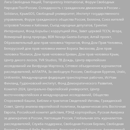
Лига Свободных Наций, Transparеncy International, Форум Свободных
Народов ПостРоссии, Солидарность с гражданским движением в России –
Solidarus, КрымSOS, Свободный университет, Институт государственного
управления, Форум гражданского общества Россия, Беллона, Союз жителей
островов Тисима и Хабомаи, Съезд народных депутатов, Гринпис
Интернешнл, Фонд борьбы с коррупцией Инк, Завет церквей TCCN, Агора,
Всемирный фонд природы, BDR Novaja Gazeta-Europe, Алтай проект,
Образовательный дом прав человека Чернигов, Фонд Дом Прав Человека,
Белорусский дом прав человека имени Бориса Звозскова, Дом прав
человека Тбилиси, Дом прав человека Ереван, Дом прав человека Крым,
Центр дикого лосося, TVR Studios, ТВ Дождь, Центр европейских
исследований им Вилфрида Мартенса, Сетевое объединение журналистов
расследователей, АЛЛАТРА, За свободную Россию, Свободная Бурятия, Uralic,
UnKremlin, Международная федерация транспортных рабочих, ИстЧам
Финланд, Гудзоновский институт, Фонд Демократического Развития,
Комитет-2024, Центрально-Европейский университет, Центр
восточноевропейских и международных исследований, Общество
Сторожевой башни, Библии и трактатов Свидетелей Иеговы, Гражданский
Совет, Центр анализа европейской политики, Академическая сеть Восточная
Европа, Российский комитет действия, РЭНД корпорейшн, Русская Америка
за демократию в России, Настоящая Россия, Глобальная сеть журналистов-
расследователей, Служба поддержки, Свободная Россия Берлин, Свободная
Россия Северный Рейн-Вестфалия, Фонд глобальной помощи, Антивоенный