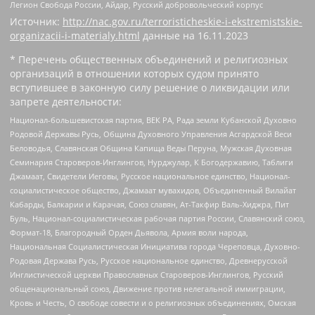
Легион Свобода России, Айдар, Русский добровольческий корпус
Источник:
http://nac.gov.ru/terroristicheskie-i-ekstremistskie-
organizacii-i-materialy.html
данные на
16.11.2023
* Перечень общественных объединений и религиозных
организаций в отношении которых судом принято
вступившее в законную силу решение о ликвидации или
запрете деятельности:
Национал-большевистская партия, ВЕК РА, Рада земли Кубанской Духовно
Родовой Державы Русь, Община Духовного Управления Асгардской Веси
Беловодья, Славянская Община Капища Веды Перуна, Мужская Духовная
Семинария Староверов-Инглингов, Нурджулар, К Богодержавию, Таблиги
Джамаат, Свидетели Иеговы, Русское национальное единство, Национал-
социалистическое общество, Джамаат мувахидов, Объединенный Вилайат
Кабарды, Балкарии и Карачая, Союз славян, Ат-Такфир Валь-Хиджра, Пит
Буль, Национал-социалистическая рабочая партия России, Славянский союз,
Формат-18, Благородный Орден Дьявола, Армия воли народа,
Национальная Социалистическая Инициатива города Череповца, Духовно-
Родовая Держава Русь, Русское национальное единство, Древнерусской
Инглистической церкви Православных Староверов-Инглингов, Русский
общенациональный союз, Движение против нелегальной иммиграции,
Кровь и Честь, О свободе совести и о религиозных объединениях, Омская