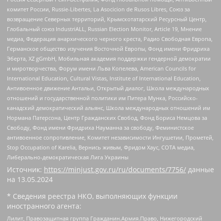
комитет России, Russie-Libertes, La Asocicion de Rusos Libres, Союз за
возвращение Северных территорий, Крымскотатарский Ресурсный Центр,
Глобальный союз IndustriALL, Russian Election Monitor, Article 19, Мнение
медиа, Федерация анархического черного креста, Радио Свободная Европа,
Германское общество изучения Восточной Европы, Фонд имени Фридриха
Эберта, XZ gGmbH, Мобильная академия поддержки гендерной демократии
и миротворчества, Форум имени Льва Копелева, American Councils for
International Education, Cultural Vistas, Institute of International Education,
Антивоенное движение Антальи, Открытый диалог, Школа международных
отношений и государственной политики им Питера Мунка, Российско-
канадский демократический альянс, Школа международных отношений им
Нормана Патерсона, Центр Гражданских Свобод, Фонд Бориса Немцова за
Свободу, Фонд имени Фридриха Науманна за свободу, Феминистское
антивоенное сопротивление, Комитет независимости Ингушетии, Прометей,
Stop Occupation of Karelia, Вернись живым, Фридом Хаус, СОТА медиа,
Либерально-демократическая Лига Украины
Источник:
https://minjust.gov.ru/ru/documents/7756/
данные
на
13.05.2024
* Сведения реестра НКО, выполняющих функции
иностранного агента:
Лилит, Правозащитная группа Гражданин.Армия.Право, Нижегородский