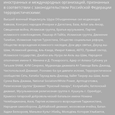
иностранных и международных организаций, признанных
в соответствии с законодательством Российской Федерации
террористическими:
Высший военный Маджлисуль Шура Объединенных сил моджахедов
Кавказа, Конгресс народов Ичкерии и Дагестана, База, Асбат аль-Ансар,
Священная война, Исламская группа, Братья-мусульмане, Партия
исламского освобождения, Лашкар-И-Тайба, Исламская группа, Движение
Талибан, Исламская партия Туркестана, Общество социальных реформ,
Общество возрождения исламского наследия, Дом двух святых, Джунд аш-
Шам, Исламский джихад, Аль-Каида, Имарат Кавказ, АБТО, Правый сектор,
Исламское государство, Джабха аль-Нусра ли-Ахль аш-Шам, Народное
ополчение имени К. Минина и Д. Пожарского, Аджр от Аллаха Субхану уа
Тагьаля SHAM, АУМ Синрике, Муджахеды джамаата Ат-Тавхида Валь-Джихад,
Чистопольский Джамаат, Рохнамо ба суи давлати исломи, Террористическое
сообщество Сеть, Катиба Таухид валь-Джихад, Хайят Тахрир аш-Шам, Ахлю
Сунна Валь Джамаа, National Socialism/White Power, Артподготовка,
Религиозная группа “Джамаат “Красный пахарь”, Колумбайн, Хатлонский
джамаат, Мусульманская религиозная группа п. Кушкуль г. Оренбург,
Крымско-татарский добровольческий батальон имени Номана
Челебиджихана, Азов, Партия исламского возрождения Таджикистана,
Народная самооборона, Дуббайский джамаат, московская ячейка, Батал-
Хаджи Белхороев, Маньяки Культ Убийц, Молодёжь Которая Улыбается,