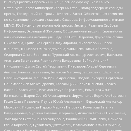
Институт развития прессы - Сибирь, Частное учреждение в Санкт-
Петербурге Совета Министров Северных Стран, Фонд поддержки свободы
прессы, Гражданский контроль, Человек и Закон, Общественная комиссия
по сохранению наследия академика Сахарова, Информационное агентство
МЕМО. РУ, Институт региональной прессы, Институт Развития Свободы
Информации, Экозащита!-Женсовет, Общественный вердикт, Евразийская
антимонопольная ассоциация, Бедушев Петр Петрович, Дзугкоева Регина
Николаевна, Кривенко Сергей Владимирович, Милославский Павел
Юрьевич, Шнырова Ольга Вадимовна, Чанышева Лилия Айратовна,
Сидорович Ольга Борисовна, Туровский Александр Алексеевич, Васильева
Анастасия Евгеньевна, Ривина Анна Валерьевна, Бойко Анатолий
Николаевич, Дугин Сергей Георгиевич, Пивоваров Андрей Сергеевич,
Аверин Виталий Евгеньевич, Барахоев Магомед Бекханович, Шарипков
Олег Викторович, Мошель Ирина Ароновна, Шведов Григорий Сергеевич,
Пономарев Лев Александрович, Каргалицкий Борис Юльевич, Созаев
Валерий Валерьевич, Исламов Тимур Рифгатович, Романова Ольга
Евгеньевна, Щаров Сергей Алексадрович, Цирульников Борис Альбертович,
Гасан Ольга Павловна, Паутов Юрий Анатольевич, Верховский Александр
Маркович, Пислакова-Паркер Марина Петровна, Кочеткова Татьяна
Владимировна, Чуркина Наталья Валерьевна, Акимова Татьяна Николаевна,
Золотарева Екатерина Александровна, Рачинский Ян Збигневич, Жемкова
Елена Борисовна, Гудков Лев Дмитриевич, Илларионова Юлия Юрьевна,
Саранг Анна Васильевна, Захарова Светлана Сергеевна, Аверин Владимир