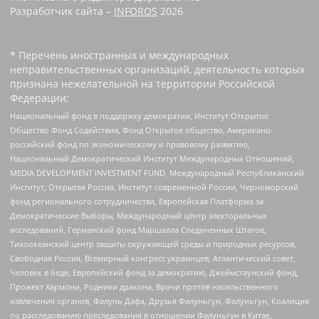
Разработчик сайта –
INFOROS
2026
* Перечень иностранных и международных
неправительственных организаций, деятельность которых
признана нежелательной на территории Российской
Федерации:
Национальный фонд в поддержку демократии, Институт Открытое
Общество Фонд Содействия, Фонд Открытое общество, Американо-
российский фонд по экономическому и правовому развитию,
Национальный Демократический Институт Международных Отношений,
MEDIA DEVELOPMENT INVESTMENT FUND, Международный Республиканский
Институт, Открытая Россия, Институт современной России, Черноморский
фонд регионального сотрудничества, Европейская Платформа за
Демократические Выборы, Международный центр электоральных
исследований, Германский фонд Маршалла Соединенных Штатов,
Тихоокеанский центр защиты окружающей среды и природных ресурсов,
Свободная Россия, Всемирный конгресс украинцев, Атлантический совет,
Человек в беде, Европейский фонд за демократию, Джеймстаунский фонд,
Прожект Хармони, Родники дракона, Врачи против насильственного
извлечения органов, Фалунь Дафа, Друзья Фалуньгун, Фалуньгун, Коалиция
по расследованию преследования в отношении Фалуньгун в Китае,