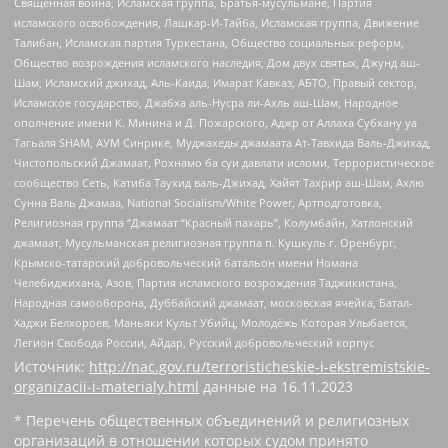
Священная война, Исламская группа, Братья-мусульмане, Партия
исламского освобождения, Лашкар-И-Тайба, Исламская группа, Движение
Талибан, Исламская партия Туркестана, Общество социальных реформ,
Общество возрождения исламского наследия, Дом двух святых, Джунд аш-
Шам, Исламский джихад, Аль-Каида, Имарат Кавказ, АБТО, Правый сектор,
Исламское государство, Джабха аль-Нусра ли-Ахль аш-Шам, Народное
ополчение имени К. Минина и Д. Пожарского, Аджр от Аллаха Субхану уа
Тагьаля SHAM, АУМ Синрике, Муджахеды джамаата Ат-Тавхида Валь-Джихад,
Чистопольский Джамаат, Рохнамо ба суи давлати исломи, Террористическое
сообщество Сеть, Катиба Таухид валь-Джихад, Хайят Тахрир аш-Шам, Ахлю
Сунна Валь Джамаа, National Socialism/White Power, Артподготовка,
Религиозная группа “Джамаат “Красный пахарь”, Колумбайн, Хатлонский
джамаат, Мусульманская религиозная группа п. Кушкуль г. Оренбург,
Крымско-татарский добровольческий батальон имени Номана
Челебиджихана, Азов, Партия исламского возрождения Таджикистана,
Народная самооборона, Дуббайский джамаат, московская ячейка, Батал-
Хаджи Белхороев, Маньяки Культ Убийц, Молодёжь Которая Улыбается,
Легион Свобода России, Айдар, Русский добровольческий корпус
Источник:
http://nac.gov.ru/terroristicheskie-i-ekstremistskie-
organizacii-i-materialy.html
данные на
16.11.2023
* Перечень общественных объединений и религиозных
организаций в отношении которых судом принято