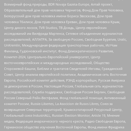
Всемирный фонд природы, BDR Novaja Gazeta-Europe, Алтай проект,
Образовательный дом прав человека Чернигов, Фонд Дом Прав Человека,
Белорусский дом прав человека имени Бориса Звозскова, Дом прав
человека Тбилиси, Дом прав человека Ереван, Дом прав человека Крым,
Центр дикого лосося, TVR Studios, ТВ Дождь, Центр европейских
исследований им Вилфрида Мартенса, Сетевое объединение журналистов
расследователей, АЛЛАТРА, За свободную Россию, Свободная Бурятия, Uralic,
UnKremlin, Международная федерация транспортных рабочих, ИстЧам
Финланд, Гудзоновский институт, Фонд Демократического Развития,
Комитет-2024, Центрально-Европейский университет, Центр
восточноевропейских и международных исследований, Общество
Сторожевой башни, Библии и трактатов Свидетелей Иеговы, Гражданский
Совет, Центр анализа европейской политики, Академическая сеть Восточная
Европа, Российский комитет действия, РЭНД корпорейшн, Русская Америка
за демократию в России, Настоящая Россия, Глобальная сеть журналистов-
расследователей, Служба поддержки, Свободная Россия Берлин, Свободная
Россия Северный Рейн-Вестфалия, Фонд глобальной помощи, Антивоенный
комитет России, Russie-Libertes, La Asocicion de Rusos Libres, Союз за
возвращение Северных территорий, Крымскотатарский Ресурсный Центр,
Глобальный союз IndustriALL, Russian Election Monitor, Article 19, Мнение
медиа, Федерация анархического черного креста, Радио Свободная Европа,
Германское общество изучения Восточной Европы, Фонд имени Фридриха