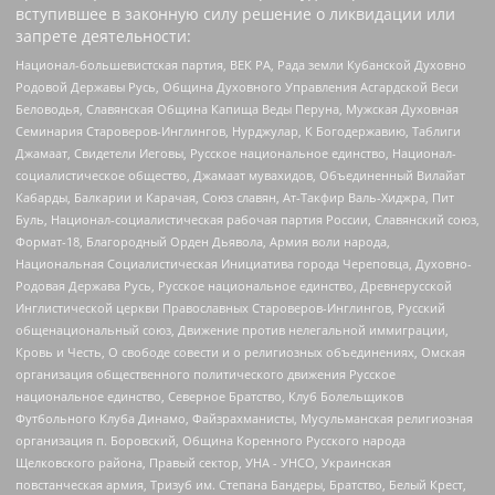
вступившее в законную силу решение о ликвидации или
запрете деятельности:
Национал-большевистская партия, ВЕК РА, Рада земли Кубанской Духовно
Родовой Державы Русь, Община Духовного Управления Асгардской Веси
Беловодья, Славянская Община Капища Веды Перуна, Мужская Духовная
Семинария Староверов-Инглингов, Нурджулар, К Богодержавию, Таблиги
Джамаат, Свидетели Иеговы, Русское национальное единство, Национал-
социалистическое общество, Джамаат мувахидов, Объединенный Вилайат
Кабарды, Балкарии и Карачая, Союз славян, Ат-Такфир Валь-Хиджра, Пит
Буль, Национал-социалистическая рабочая партия России, Славянский союз,
Формат-18, Благородный Орден Дьявола, Армия воли народа,
Национальная Социалистическая Инициатива города Череповца, Духовно-
Родовая Держава Русь, Русское национальное единство, Древнерусской
Инглистической церкви Православных Староверов-Инглингов, Русский
общенациональный союз, Движение против нелегальной иммиграции,
Кровь и Честь, О свободе совести и о религиозных объединениях, Омская
организация общественного политического движения Русское
национальное единство, Северное Братство, Клуб Болельщиков
Футбольного Клуба Динамо, Файзрахманисты, Мусульманская религиозная
организация п. Боровский, Община Коренного Русского народа
Щелковского района, Правый сектор, УНА - УНСО, Украинская
повстанческая армия, Тризуб им. Степана Бандеры, Братство, Белый Крест,