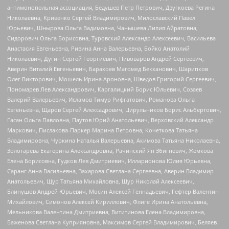
антимонопольная ассоциация, Бедушев Петр Петрович, Дзугкоева Регина
Николаевна, Кривенко Сергей Владимирович, Милославский Павел
Юрьевич, Шнырова Ольга Вадимовна, Чанышева Лилия Айратовна,
Сидорович Ольга Борисовна, Туровский Александр Алексеевич, Васильева
Анастасия Евгеньевна, Ривина Анна Валерьевна, Бойко Анатолий
Николаевич, Дугин Сергей Георгиевич, Пивоваров Андрей Сергеевич,
Аверин Виталий Евгеньевич, Барахоев Магомед Бекханович, Шарипков
Олег Викторович, Мошель Ирина Ароновна, Шведов Григорий Сергеевич,
Пономарев Лев Александрович, Каргалицкий Борис Юльевич, Созаев
Валерий Валерьевич, Исламов Тимур Рифгатович, Романова Ольга
Евгеньевна, Щаров Сергей Алексадрович, Цирульников Борис Альбертович,
Гасан Ольга Павловна, Паутов Юрий Анатольевич, Верховский Александр
Маркович, Пислакова-Паркер Марина Петровна, Кочеткова Татьяна
Владимировна, Чуркина Наталья Валерьевна, Акимова Татьяна Николаевна,
Золотарева Екатерина Александровна, Рачинский Ян Збигневич, Жемкова
Елена Борисовна, Гудков Лев Дмитриевич, Илларионова Юлия Юрьевна,
Саранг Анна Васильевна, Захарова Светлана Сергеевна, Аверин Владимир
Анатольевич, Щур Татьяна Михайловна, Щур Николай Алексеевич,
Блинушов Андрей Юрьевич, Мосин Алексей Геннадьевич, Гефтер Валентин
Михайлович, Симонов Алексей Кириллович, Флиге Ирина Анатольевна,
Мельникова Валентина Дмитриевна, Вититинова Елена Владимировна,
Баженова Светлана Куприяновна, Максимов Сергей Владимирович, Беляев