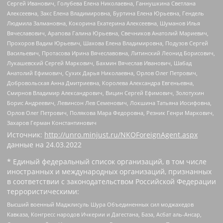
Сергей Иванович, Голубева Елена Николаевна, Ганнушкина Светлана
Алексеевна, Закс Елена Владимировна, Буртина Елена Юрьевна, Гендель
Людмила Залмановна, Кокорина Екатерина Алексеевна, Шуманов Илья
Вячеславович, Арапова Галина Юрьевна, Свечников Анатолий Мариевич,
Прохоров Вадим Юрьевич, Шахова Елена Владимировна, Подузов Сергей
Васильевич, Протасова Ирина Вячеславовна, Литинский Леонид Борисович,
Лукашевский Сергей Маркович, Бахмин Вячеслав Иванович, Шабад
Анатолий Ефимович, Сухих Дарья Николаевна, Орлов Олег Петрович,
Добровольская Анна Дмитриевна, Королева Александра Евгеньевна,
Смирнов Владимир Александрович, Вицин Сергей Ефимович, Золотухин
Борис Андреевич, Левинсон Лев Семенович, Локшина Татьяна Иосифовна,
Орлов Олег Петрович, Полякова Мара Федоровна, Резник Генри Маркович,
Захаров Герман Константинович
Источник:
http://unro.minjust.ru/NKOForeignAgent.aspx
данные на
24.03.2022
* Единый федеральный список организаций, в том числе
иностранных и международных организаций, признанных
в соответствии с законодательством Российской Федерации
террористическими:
Высший военный Маджлисуль Шура Объединенных сил моджахедов
Кавказа, Конгресс народов Ичкерии и Дагестана, База, Асбат аль-Ансар,