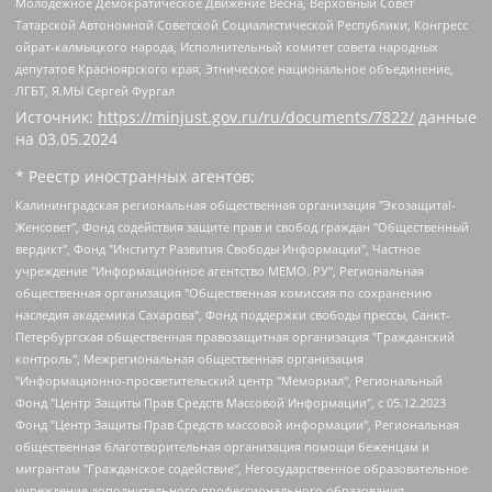
Молодежное Демократическое Движение Весна, Верховный Совет
Татарской Автономной Советской Социалистической Республики, Конгресс
ойрат-калмыцкого народа, Исполнительный комитет совета народных
депутатов Красноярского края, Этническое национальное объединение,
ЛГБТ, Я.МЫ Сергей Фургал
Источник:
https://minjust.gov.ru/ru/documents/7822/
данные
на
03.05.2024
* Реестр иностранных агентов:
Калининградская региональная общественная организация "Экозащита!-Женсовет", Фонд содействия защите прав и свобод граждан "Общественный вердикт", Фонд "Институт Развития Свободы Информации", Частное учреждение "Информационное агентство МЕМО. РУ", Региональная общественная организация "Общественная комиссия по сохранению наследия академика Сахарова", Фонд поддержки свободы прессы, Санкт-Петербургская общественная правозащитная организация "Гражданский контроль", Межрегиональная общественная организация "Информационно-просветительский центр "Мемориал", Региональный Фонд "Центр Защиты Прав Средств Массовой Информации", с 05.12.2023 Фонд "Центр Защиты Прав Средств массовой информации", Региональная общественная благотворительная организация помощи беженцам и мигрантам "Гражданское содействие", Негосударственное образовательное учреждение дополнительного профессионального образования (повышение квалификации) специалистов "АКАДЕМИЯ ПО ПРАВАМ ЧЕЛОВЕКА", Свердловская региональная общественная организация "Сутяжник", Автономная некоммерческая организация "Центр независимых социологических исследований", Союз общественных объединений "Российский исследовательский центр по правам человека", Региональное общественное учреждение научно-информационный центр "МЕМОРИАЛ", Некоммерческая организация "Фонд защиты гласности", Автономная некоммерческая организация "Институт прав человека", Городская общественная организация "Екатеринбургское общество "МЕМОРИАЛ", Городская общественная организация "Рязанское историко-просветительское и правозащитное общество "Мемориал" (Рязанский Мемориал), Челябинский региональный орган общественной самодеятельности – женское общественное объединение "Женщины Евразии", Челябинский региональный орган общественной самодеятельности "Уральская правозащитная группа", Фонд содействия защите здоровья и социальной справедливости имени Андрея Рылькова, Автономная Некоммерческая Организация "Аналитический Центр Юрия Левады", Автономная некоммерческая организация социальной поддержки населения "Проект Апрель", Региональная общественная организация помощи женщинам и детям, находящимся в кризисной ситуации "Информационно-методический центр "Анна", Фонд содействия развитию массовых коммуникаций и правовому просвещению "Так-так-Так", Фонд содействия устойчивому развитию "Серебряная тайга", Свердловский региональный общественный фонд социальных проектов "Новое время", "Idel.Реалии", Кавказ.Реалии, Крым.Реалии, Телеканал Настоящее Время, Татаро-башкирская служба Радио Свобода (Azatliq Radiosi), Радио Свободная Европа/Радио Свобода (PCE/PC), "Сибирь.Реалии", "Фактограф", Благотворительный фонд помощи осужденным и их семьям, Автономная некоммерческая организация "Институт глобализации и социальных движений", Фонд "В защиту прав заключенных", Частное учреждение "Центр поддержки и содействия развитию средств массовой информации", Пензенский региональный общественный благотворительный фонд "Гражданский союз", "Север.Реалии", Некоммерческая организация Фонд "Правовая инициатива", Общество с ограниченной ответственностью "Радио Свободная Европа/Радио Свобода", Чешское информационное агентство "MEDIUM-ORIENT", Красноярская региональная общественная организация "Мы против СПИДа", Камалягин Денис Николаевич, Маркелов Сергей Евгеньевич, Пономарев Лев Александрович, Савицкая Людмила Алексеевна, Автономная некоммерческая организация "Центр по работе с проблемой насилия "НАСИЛИЮ.НЕТ", Межрегиональный профессиональный союз работников здравоохранения "Альянс врачей", Юридическое лицо, зарегистрированное в Латвийской Республике, SIA "Medusa Project" (регистрационный номер 40103797863, дата регистрации 10.06.2014), Некоммерческая организация "Фонд по борьбе с коррупцией", Автономная некоммерческая организация "Институт права и публичной политики", Баданин Роман Сергеевич, Гликин Максим Александрович, Железнова Мария Михайловна, Лукьянова Юлия Сергеевна, Маетная Елизавета Витальевна, Маняхин Петр Борисович, Чуракова Ольга Владимировна, Ярош Юлия Петровна, Юридическое лицо "The Insider SIA", зарегистрированное в Риге, Латвийская Республика (дата регистрации 26.06.2015), являющееся администратором доменного имени интернет-издания "The Insider SIA", https://theins.ru, Постернак Алексей Евгеньевич, Рубин Михаил Аркадьевич, Анин Роман Александрович, Юридическое лицо Istories fonds, зарегистрированное в Латвийской Республике (регистрационный номер 50008295751, дата регистрации 24.02.2020), Великовский Дмитрий Александрович, Долинина Ирина Николаевна, Мароховская Алеся Алексеевна, Шлейнов Роман Юрьевич, Шмагун Олеся Валентиновна, Общество с ограниченной ответственностью "Альтаир 2021", Общество с ограниченной ответственностью "Вега 2021", Общество с ограниченной ответственностью "Главный редактор 2021", Общество с ограниченной ответственностью "Ромашки монолит", Важенков Артем Валерьевич, Ивановская областная общественная организация "Центр гендерных исследований", Гурман Юрий Альбертович, Медиапроект "ОВД-Инфо", Егоров Владимир Владимирович, Жилинский Владимир Александрович, Общество с ограниченной ответственностью "ЗП", Иванова София Юрьевна, Карезина Инна Павловна, Кильтау Екатерина Викторовна, Петров Алексей Викторович, Пискунов Сергей Евгеньевич, Смирнов Сергей Сергеевич, Тихонов Михаил Сергеевич, Общество с ограниченной ответственностью "ЖУРНАЛИСТ-ИНОСТРАННЫЙ АГЕНТ", Арапова Галина Юрьевна, Вольтская Татьяна Анатольевна, Американская компания "Mason G.E.S. Anonymous Foundation" (США), являющаяся владельцем интернет-издания https://mnews.world/, Компания "Stichting Bellingcat", зарегистрированная в Нидерландах (дата регистрации 11.07.2018), Захаров Андрей Вячеславович, Клепиковская Екатерина Дмитриевна, Общество с ограниченной ответственностью "МЕМО", Перл Роман Александрович, Симонов Евгений Алексеевич, Соловьева Елена Анатольевна, Сотников Даниил Владимирович, Сурначева Елизавета Дмитриевна, Автономная некоммерческая организация по защите прав человека и информированию населения "Якутия – Наше Мнение", Общество с ограниченной ответственностью "Москоу диджитал медиа", с 26.01.2023 Общество с ограниченной ответственностью "Чайка Белые сады", Ветошкина Валерия Валерьевна, Заговора Максим Александрович, Межрегиональное общественное движение "Российская ЛГБТ - сеть", Оленичев Максим Владимирович, Павлов Иван Юрьевич, Скворцова Елена Сергеевна, Общество с ограниченной ответственностью "Как бы инагент", Кочетков Игорь Викторович, Общество с ограниченной ответственностью "Честные выборы", Еланчик Олег Александрович, Общество с ограниченной ответственностью "Нобелевский призыв", Гималова Регина Эмилевна, Григорьев Андрей Валерьевич, Григорьева Алина Александровна, Ассоциация по содействию защите прав призывников, альтернативнослужащих и военнослужащих "Правозащитная группа "Гражданин.Армия.Право", Хисамова Регина Фаритовна, Автономная некоммерческая организация по реализации социально-правовых программ "Лилит", Дальневосточное общественное движение "Маяк", Санкт-Петербургская ЛГБТ-инициативная группа "Выход", Инициативная группа ЛГБТ+ "Реверс", Алексеев Андрей Викторович, Бекбулатова Таисия Львовна, Беляев Иван Михайлович, Владыкина Елена Сергеевна, Гельман Марат Александрович, Никульшина Вероника Юрьевна, Толоконникова Надежда Андреевна, Шендерович Виктор Анатольевич, Общество с ограниченной ответственностью "Данное сообщение", Общество с ограниченной ответственностью Издательский дом "Новая глава", Айнбиндер Александра Александровна, Московский комьюнити-центр для ЛГБТ+инициатив, Благотворительный фонд развития филантропии, Deutsche Welle (Германия, Kurt-Schumacher-Strasse 3, 53113 Bonn), Борзунова Мария Михайловна, Воробьев Виктор Викторович, Голубева Анна Львовна, Константинова Алла Михайловна, Малкова Ирина Владимировна, Мурадов Мурад Абдулгалимович, Осетинская Елизавета Николаевна, Понасенков Евгений Николаевич, Ганапольский Матвей Юрьевич, Киселев Евгений Алексеевич, Борухович Ирина Григорьевна, Дремин Иван Тимофеевич, Дубровский Дмитрий Викторович, Красноярская региональная общественная организация поддержки и развития альтернативных образовательных технологий и межкультурных коммуникаций "ИНТЕРРА", Маяковская Екатерина Алексеевна, Фейгин Марк Захарович, Филимонов Андрей Викторович, Дзугкоева Регина Николаевна, Доброхотов Роман Александрович, Дудь Юрий Александрович, Елкин Сергей Владимирович, Кругликов Кирилл Игоревич, Сабунаева Мария Леонидовна, Семенов Алексей Владимирович, Шаинян Карен Багратович, Шульман Екатерина Михайловна, Асафьев Артур Валерьевич, Вахштайн Виктор Семенович, Венедиктов Алексей Алексеевич, Лушникова Екатерина Евгеньевна, Волков Леонид Михайлович, Невзоров Александр Глебович, Пархоменко Сергей Борисович, Сироткин Ярослав Николаевич, Кара-Мурза Владимир Владимирович, Баранова Наталья Владимировна, Гозман Леонид Яковлевич, Кагарлицкий Борис Юльевич, Климарев Михаил Валерьевич, Милов Владимир Станиславович, Автономная некоммерческая организация Краснодарский центр современного искусства "Типография", Моргенштерн Алишер Тагирович, Соболь Любовь Эдуардовна, Общество с ограниченной ответственностью "ЛИЗА НОРМ", Каспаров Гарри Кимович, Ходорковский Михаил Борисович, Общество с ограниченной ответственностью "Апрельские тезисы", Данилович Ирина Брониславовна, Кашин Олег Владимирович, Петров Николай Владимирович, Пивоваров Алексей Владимирович, Соколов Михаил Владимирович, Цветкова Юлия Владимировна, Чичваркин Евгений Александрович, Комитет против пыток/Команда против пыток, Общество с ограниченной ответственностью "Первый научный", Общество с ограниченной ответственностью "Вертолет и ко", Белоцерковская Вероника Борисовна, Кац Максим Евгеньевич, Лазарева Татьяна Юрьевна, Шаведдинов Руслан Табризович, Яшин Илья Валерьевич, Общество с ограниченной ответственностью "Иноагент ААВ", Алешковский Дмитрий Петрович, Альбац Евгения Марковна, Быков Дмитрий Львович, Галямина Юлия Евгеньевна, Лойко Сергей Леонидович, Мартынов Кирилл Константинович, Медведев Сергей Александрович, Крашенинников Федор Геннадиевич, Гордеева Катерина Вл