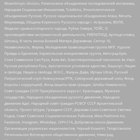
Misanthropic division, Религиозное объединение последователей инглиизма,
Народная Социальная Инициатива, TulaSkins, Этнополитическое
объединение Русские, Русское национальное объединение Атака, Мечеть
Мирмамеда, Община Коренного Русского народа г. Астрахани, ВОЛЯ,
Меджлис крымскотатарского народа, Рубеж Севера, ТОЙС, О
противодействии экстремистской деятельности, РЕВТАТПОД, Артподготовка,
Штольц, В честь иконы Божией Матери Державная, Сектор 16,
Независимость, Фирма, Молодежная правозащитная группа МПГ, Курсом
Правды и Единения, Каракольская инициативная группа, Автоград Крю,
Союз Славянских Сил Руси, Алля-Аят, Благотворительный пансионат Ак Умут,
Русская республика Русь, Арестантское уголовное единство, Башкорт, Нация
и свобода, Нация и свобода, W.H.С., Фалунь Дафа, Иртыш Ultras, Русский
Патриотический клуб-Новокузнецк/РПК, Сибирский державный союз, Фонд
борьбы с коррупцией, Фонд защиты прав граждан, Штабы Навального,
Совет граждан СССР Прикубанского округа г. Краснодара, Мужское
государство, Народное объединение русского движения, Народное
движение Адат, Народный совет граждан РСФСР СССР Архангельской
области, Проект Штурм, Граждане СССР, Держава Союз Советских Светлых
Родов, Совет Советских Социалистических Районов, Meta Platforms Inc,
Facebook, Instagram, WhatsApp, СИЧ-С14, Добровольческое Движение
Организации украинских националистов, Черный Комитет, Татарстанское
Региональное Всетатарское общественное движение, Невоград,