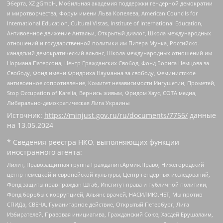
Эберта, XZ gGmbH, Мобильная академия поддержки гендерной демократии
и миротворчества, Форум имени Льва Копелева, American Councils for
International Education, Cultural Vistas, Institute of International Education,
Антивоенное движение Антальи, Открытый диалог, Школа международных
отношений и государственной политики им Питера Мунка, Российско-
канадский демократический альянс, Школа международных отношений им
Нормана Патерсона, Центр Гражданских Свобод, Фонд Бориса Немцова за
Свободу, Фонд имени Фридриха Науманна за свободу, Феминистское
антивоенное сопротивление, Комитет независимости Ингушетии, Прометей,
Stop Occupation of Karelia, Вернись живым, Фридом Хаус, СОТА медиа,
Либерально-демократическая Лига Украины
Источник:
https://minjust.gov.ru/ru/documents/7756/
данные
на
13.05.2024
* Сведения реестра НКО, выполняющих функции
иностранного агента:
Лилит, Правозащитная группа Гражданин.Армия.Право, Нижегородский
центр немецкой и европейской культуры, Центр гендерных исследований,
Фонд защиты прав граждан Штаб, Институт права и публичной политики,
Фонд борьбы с коррупцией, Альянс врачей, НАСИЛИЮ.НЕТ, Мы против
СПИДа, СВЕЧА, Гуманитарное действие, Открытый Петербург, Лига
Избирателей, Правовая инициатива, Гражданский Союз, Хасдей Ерушалаим,