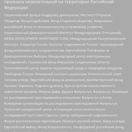
признана нежелательной на территории Российской
Федерации:
Национальный фонд в поддержку демократии, Институт Открытое
Общество Фонд Содействия, Фонд Открытое общество, Американо-
российский фонд по экономическому и правовому развитию,
Национальный Демократический Институт Международных Отношений,
MEDIA DEVELOPMENT INVESTMENT FUND, Международный Республиканский
Институт, Открытая Россия, Институт современной России, Черноморский
фонд регионального сотрудничества, Европейская Платформа за
Демократические Выборы, Международный центр электоральных
исследований, Германский фонд Маршалла Соединенных Штатов,
Тихоокеанский центр защиты окружающей среды и природных ресурсов,
Свободная Россия, Всемирный конгресс украинцев, Атлантический совет,
Человек в беде, Европейский фонд за демократию, Джеймстаунский фонд,
Прожект Хармони, Родники дракона, Врачи против насильственного
извлечения органов, Фалунь Дафа, Друзья Фалуньгун, Фалуньгун, Коалиция
по расследованию преследования в отношении Фалуньгун в Китае,
Всемирная организация по расследованию преследований Фалуньгун,
Пражский гражданский центр, Ассоциация школ политических
исследований при Совете Европы, Центр либеральной современности,
Форум русскоязычных европейцев, Немецко-русский обмен, Бард колледж,
Европейский выбор, Фонд Ходорковского, Оксфордский российский фонд,