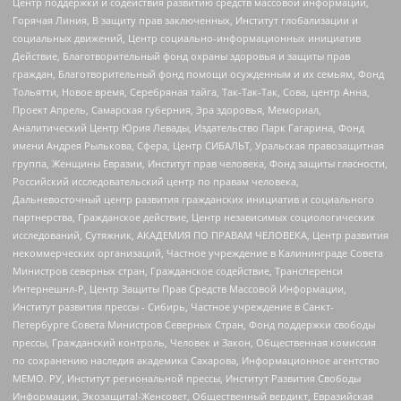
Центр поддержки и содействия развитию средств массовой информации,
Горячая Линия, В защиту прав заключенных, Институт глобализации и
социальных движений, Центр социально-информационных инициатив
Действие, Благотворительный фонд охраны здоровья и защиты прав
граждан, Благотворительный фонд помощи осужденным и их семьям, Фонд
Тольятти, Новое время, Серебряная тайга, Так-Так-Так, Сова, центр Анна,
Проект Апрель, Самарская губерния, Эра здоровья, Мемориал,
Аналитический Центр Юрия Левады, Издательство Парк Гагарина, Фонд
имени Андрея Рылькова, Сфера, Центр СИБАЛЬТ, Уральская правозащитная
группа, Женщины Евразии, Институт прав человека, Фонд защиты гласности,
Российский исследовательский центр по правам человека,
Дальневосточный центр развития гражданских инициатив и социального
партнерства, Гражданское действие, Центр независимых социологических
исследований, Сутяжник, АКАДЕМИЯ ПО ПРАВАМ ЧЕЛОВЕКА, Центр развития
некоммерческих организаций, Частное учреждение в Калининграде Совета
Министров северных стран, Гражданское содействие, Трансперенси
Интернешнл-Р, Центр Защиты Прав Средств Массовой Информации,
Институт развития прессы - Сибирь, Частное учреждение в Санкт-
Петербурге Совета Министров Северных Стран, Фонд поддержки свободы
прессы, Гражданский контроль, Человек и Закон, Общественная комиссия
по сохранению наследия академика Сахарова, Информационное агентство
МЕМО. РУ, Институт региональной прессы, Институт Развития Свободы
Информации, Экозащита!-Женсовет, Общественный вердикт, Евразийская