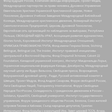
Фонд Будущее России, Компания свободы информации, Проект Медиа,
Международное партнерство за права человека, Духовное Управление
Евангельских Христиан Украинской Христианской Церкви, Новое
Поколение, Духовное Учебное Заведение Международный Библейский
Колледж, Международное христианское движение, Всемирный Институт
Саентологических Предприятий, Церковь Духовной Технологии,
Европейская сеть организаций по наблюдению за выборами, Республика
Польша, СВОБОДНЫЙ ИДЕЛЬ-УРАЛ, Ассоциация развития журналистики,
IStories fonds, Королевский Институт Международных Отношений,
КРИМСЬКА ПРАВОЗАХИСНА ГРУПА, Фонд имени Генриха Бёлля, Stichting
Bellingcat, Bellingcat Ltd, The Insider, Институт правовой инициативы
Центральной и Восточной Европы, Фонд Открытой Эстонии, Calvert 22
Foundation, Канадский украинский конгресс, Институт Макдональда-Лорье,
Украинская национальная федерация Канады, Декабристы, Международный
научный центр им Вудро Вильсона, Свободная пресса, Возрождение,
Всеукраинский духовный центр , Риддл, Русский антивоенный комитет в
Швеции, Проект Медуза, Фонд Андрея Сахарова, Форум свободной России,
Лига Свободных Наций, Transparеncy International, Форум Свободных
Народов ПостРоссии, Солидарность с гражданским движением в России –
Solidarus, КрымSOS, Свободный университет, Институт государственного
управления, Форум гражданского общества Россия, Беллона, Союз жителей
островов Тисима и Хабомаи, Съезд народных депутатов, Гринпис
Интернешнл, Фонд борьбы с коррупцией Инк, Завет церквей TCCN, Агора,