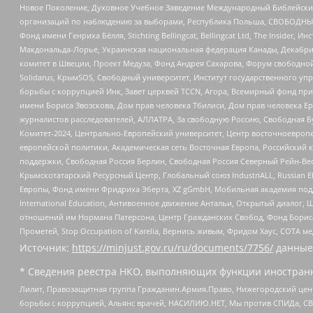
Новое Поколение, Духовное Учебное Заведение Международный Библейский
организаций по наблюдению за выборами, Республика Польша, СВОБОДНЫЙ
Фонд имени Генриха Бёлля, Stichting Bellingcat, Bellingcat Ltd, The Inside
Макдональда-Лорье, Украинская национальная федерация Канады, Декабрис
комитет в Швеции, Проект Медуза, Фонд Андрея Сахарова, Форум свободной 
Solidarus, КрымSOS, Свободный университет, Институт государственного у
борьбы с коррупцией Инк, Завет церквей TCCN, Агора, Всемирный фонд при
имени Бориса Звозскова, Дом прав человека Тбилиси, Дом прав человека Ер
журналистов расследователей, АЛЛАТРА, За свободную Россию, Свободная Б
Комитет-2024, Центрально-Европейский университет, Центр восточноевроп
европейской политики, Академическая сеть Восточная Европа, Российский к
поддержки, Свободная Россия Берлин, Свободная Россия Северный Рейн-Вест
Крымскотатарский Ресурсный Центр, Глобальный союз IndustriALL, Russian E
Европы, Фонд имени Фридриха Эберта, XZ gGmbH, Мобильная академия поддержк
International Education, Антивоенное движение Антальи, Открытый диало
отношений им Нормана Патерсона, Центр Гражданских Свобод, Фонд Бориса
Прометей, Stop Occupation of Karelia, Вернись живым, Фридом Хаус, СОТА 
Источник:
https://minjust.gov.ru/ru/documents/7756/
данные
* Сведения реестра НКО, выполняющих функции иностранн
Лилит, Правозащитная группа Гражданин.Армия.Право, Нижегородский цент
борьбы с коррупцией, Альянс врачей, НАСИЛИЮ.НЕТ, Мы против СПИДа, СВЕ