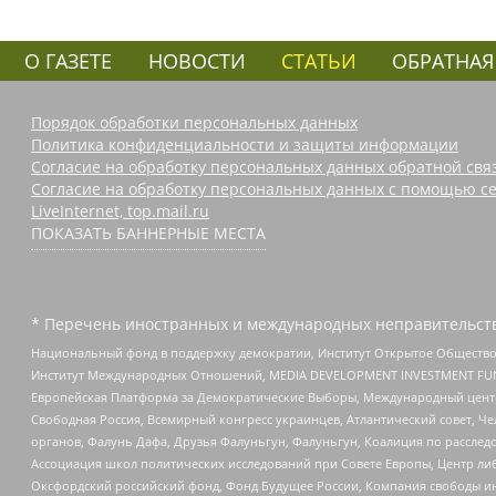
О ГАЗЕТЕ
НОВОСТИ
СТАТЬИ
ОБРАТНАЯ
Порядок обработки персональных данных
Политика конфиденциальности и защиты информации
Согласие на обработку персональных данных обратной свя
Согласие на обработку персональных данных с помощью се
LiveInternet, top.mail.ru
ПОКАЗАТЬ БАННЕРНЫЕ МЕСТА
* Перечень иностранных и международных неправительств
Национальный фонд в поддержку демократии, Институт Открытое Общество
Институт Международных Отношений, MEDIA DEVELOPMENT INVESTMENT FUND,
Европейская Платформа за Демократические Выборы, Международный цент
Свободная Россия, Всемирный конгресс украинцев, Атлантический совет, Ч
органов, Фалунь Дафа, Друзья Фалуньгун, Фалуньгун, Коалиция по рассле
Ассоциация школ политических исследований при Совете Европы, Центр ли
Оксфордский российский фонд, Фонд Будущее России, Компания свободы ин