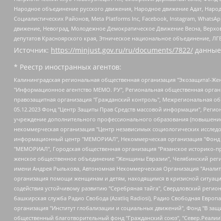
Народное объединение русского движения, Народное движение Адат, Народ
Социалистических Районов, Meta Platforms Inc, Facebook, Instagram, Wha
движение, Невоград, Молодежное Демократическое Движение Весна, Верхов
депутатов Красноярского края, Этническое национальное объединение, ЛГ
Источник:
https://minjust.gov.ru/ru/documents/7822/
данные
* Реестр иностранных агентов:
Калининградская региональная общественная организация "Экозащита!-Женсовет", Фонд содействия защите прав и свобод граждан "Общественный вердикт", Фонд "Институт Развития Свободы Информации", Частное учреждение "Информационное агентство МЕМО. РУ", Региональная общественная организация "Общественная комиссия по сохранению наследия академика Сахарова", Фонд поддержки свободы прессы, Санкт-Петербургская общественная правозащитная организация "Гражданский контроль", Межрегиональная общественная организация "Информационно-просветительский центр "Мемориал", Региональный Фонд "Центр Защиты Прав Средств Массовой Информации", с 05.12.2023 Фонд "Центр Защиты Прав Средств массовой информации", Региональная общественная благотворительная организация помощи беженцам и мигрантам "Гражданское содействие", Негосударственное образовательное учреждение дополнительного профессионального образования (повышение квалификации) специалистов "АКАДЕМИЯ ПО ПРАВАМ ЧЕЛОВЕКА", Свердловская региональная общественная организация "Сутяжник", Автономная некоммерческая организация "Центр независимых социологических исследований", Союз общественных объединений "Российский исследовательский центр по правам человека", Региональное общественное учреждение научно-информационный центр "МЕМОРИАЛ", Некоммерческая организация "Фонд защиты гласности", Автономная некоммерческая организация "Институт прав человека", Городская общественная организация "Екатеринбургское общество "МЕМОРИАЛ", Городская общественная организация "Рязанское историко-просветительское и правозащитное общество "Мемориал" (Рязанский Мемориал), Челябинский региональный орган общественной самодеятельности – женское общественное объединение "Женщины Евразии", Челябинский региональный орган общественной самодеятельности "Уральская правозащитная группа", Фонд содействия защите здоровья и социальной справедливости имени Андрея Рылькова, Автономная Некоммерческая Организация "Аналитический Центр Юрия Левады", Автономная некоммерческая организация социальной поддержки населения "Проект Апрель", Региональная общественная организация помощи женщинам и детям, находящимся в кризисной ситуации "Информационно-методический центр "Анна", Фонд содействия развитию массовых коммуникаций и правовому просвещению "Так-так-Так", Фонд содействия устойчивому развитию "Серебряная тайга", Свердловский региональный общественный фонд социальных проектов "Новое время", "Idel.Реалии", Кавказ.Реалии, Крым.Реалии, Телеканал Настоящее Время, Татаро-башкирская служба Радио Свобода (Azatliq Radiosi), Радио Свободная Европа/Радио Свобода (PCE/PC), "Сибирь.Реалии", "Фактограф", Благотворительный фонд помощи осужденным и их семьям, Автономная некоммерческая организация "Институт глобализации и социальных движений", Фонд "В защиту прав заключенных", Частное учреждение "Центр поддержки и содействия развитию средств массовой информации", Пензенский региональный общественный благотворительный фонд "Гражданский союз", "Север.Реалии", Некоммерческая организация Фонд "Правовая инициатива", Общество с ограниченной ответственностью "Радио Свободная Европа/Радио Свобода", Чешское информационное агентство "MEDIUM-ORIENT", Красноярская региональная общественная организация "Мы против СПИДа", Камалягин Денис Николаевич, Маркелов Сергей Евгеньевич, Пономарев Лев Александрович, Савицкая Людмила Алексеевна, Автоно