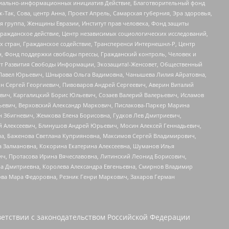
социально-информационных инициатив Действие, Благотворительный фонд
Так, Сова, центр Анна, Проект Апрель, Самарская губерния, Эра здоровья,
я группа, Женщины Евразии, Институт прав человека, Фонд защиты
Гражданское действие, Центр независимых социологических исследований,
стран, Гражданское содействие, Трансперенси Интернешнл-Р, Центр
н, Фонд поддержки свободы прессы, Гражданский контроль, Человек и
тут Развития Свободы Информации, Экозащита!-Женсовет, Общественный
й Павел Юрьевич, Шнырова Ольга Вадимовна, Чанышева Лилия Айратовна,
ин Сергей Георгиевич, Пивоваров Андрей Сергеевич, Аверин Виталий
вич, Каргалицкий Борис Юльевич, Созаев Валерий Валерьевич, Исламов
льевич, Верховский Александр Маркович, Пислакова-Паркер Марина
н Збигневич, Жемкова Елена Борисовна, Гудков Лев Дмитриевич,
й Алексеевич, Блинушов Андрей Юрьевич, Мосин Алексей Геннадьевич,
а, Баженова Светлана Куприяновна, Максимов Сергей Владимирович,
а Залмановна, Кокорина Екатерина Алексеевна, Шуманов Илья
ч, Протасова Ирина Вячеславовна, Литинский Леонид Борисович,
а Дмитриевна, Королева Александра Евгеньевна, Смирнов Владимир
ова Мара Федоровна, Резник Генри Маркович, Захаров Герман
етствии с законодательством Российской Федерации