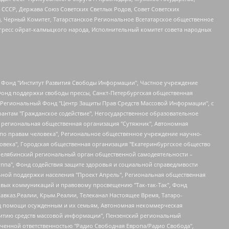
СССР, Держава Союз Советских Светлых Родов, Совет Советских
в, Черный Комитет, Татарстанское Региональное Всетатарское общественное
гресс ойрат-калмыцкого народа, Исполнительный комитет совета народных
евосточное общественное движение "Маяк", Санкт-Петербургская ЛГБТ-инициативная группа "Выход", Инициативная группа ЛГБТ+ "Реверс", Алексеев Андрей Викторович, Бекбулатова Таисия Львовна, Беляев Иван Михайлович, Владыкина Елена Сергеевна, Гельман Марат Александрович, Никульшина Вероника Юрьевна, Толоконникова Надежда Андреевна, Шендерович Виктор Анатольевич, Общество с ограниченной ответственностью "Данное сообщение", Общество с ограниченной ответственностью Издательский дом "Новая глава", Айнбиндер Александра Александровна, Московский комьюнити-центр для ЛГБТ+инициатив, Благотворительный фонд развития филантропии, Deutsche Welle (Германия, Kurt-Schumacher-Strasse 3, 53113 Bonn), Борзунова Мария Михайловна, Воробьев Виктор Викторович, Голубева Анна Львовна, Константинова Алла Михайловна, Малкова Ирина Владимировна, Мурадов Мурад Абдулгалимович, Осетинская Елизавета Николаевна, Понасенков Евгений Николаевич, Ганапольский Матвей Юрьевич, Киселев Евгений Алексеевич, Борухович Ирина Григорьевна, Дремин Иван Тимофеевич, Дубровский Дмитрий Викторович, Красноярская региональная общественная организация поддержки и развития альтернативных образовательных технологий и межкультурных коммуникаций "ИНТЕРРА", Маяковская Екатерина Алексеевна, Фейгин Марк Захарович, Филимонов Андрей Викторович, Дзугкоева Регина Николаевна, Доброхотов Роман Александрович, Дудь Юрий Александрович, Елкин Сергей Владимирович, Кругликов Кирилл Игоревич, Сабунаева Мария Леонидовна, Семенов Алексей Владимирович, Шаинян Карен Багратович, Шульман Екатерина Михайловна, Асафьев Артур Валерьевич, Вахштайн Виктор Семенович, Венедиктов Алексей Алексеевич, Лушникова Екатерина Евгеньевна, Волков Леонид Михайлович, Невзоров Александр Глебович, Пархоменко Сергей Борисович, Сироткин Ярослав Николаевич, Кара-Мурза Владимир Владимирович, Баранова Наталья Владимировна, Гозман Леонид Яковлевич, Кагарлицкий Борис Юльевич, Климарев Михаил Валерьевич, Милов Владимир Станиславович, Автономная некоммерческая организация Краснодарский центр современного искусства "Типография", Моргенштерн Алишер Тагирович, Соболь Любовь Эдуардовна, Общество с ограниченной ответственностью "ЛИЗА НОРМ", Каспаров Гарри Кимович, Ходорковский Михаил Борисович, Общество с ограниченной ответственностью "Апрельские тезисы", Данилович Ирина Брониславовна, Кашин Олег Владимирович, Петров Николай Владимирович, Пивоваров Алексей Владимирович, Соколов Михаил Владимирович, Цветкова Юлия Владимировна, Чичваркин Евгений Александрович, Комитет против пыток/Команда против пыток, Общество с ограниченной ответственностью "Первый научный", Общество с ограниченной ответственностью "Вертолет и ко", Белоцерковская Вероника Борисовна, Кац Максим Евгеньевич, Лазарева Татьяна Юрьевна, Шаведдинов Руслан Табризович, Яшин Илья Валерьевич, Общество с ограниченной ответственностью "Иноагент ААВ", Алешковский Дмитрий Петрович, Альбац Евгения Марковна, Быков Дмитрий Львович, Галямина Юлия Евгеньевна, Лойко Сергей Леонидович, Мартынов Кирилл Константинович, Медведев Сергей Александрович, Крашенинников Федор Геннадиевич, Гордеева Катерина Вл