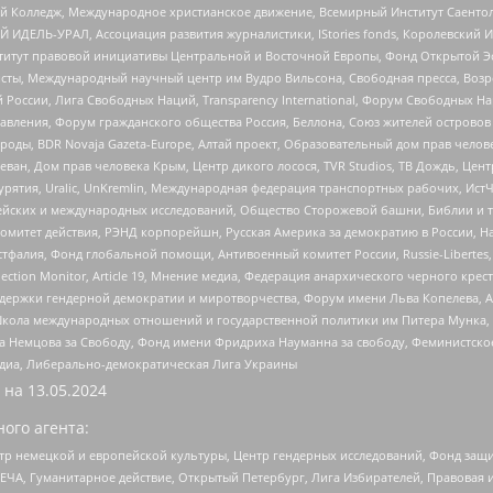
 Колледж, Международное христианское движение, Всемирный Институт Саентол
 ИДЕЛЬ-УРАЛ, Ассоциация развития журналистики, IStories fonds, Королевск
r, Институт правовой инициативы Центральной и Восточной Европы, Фонд Открытой Э
ты, Международный научный центр им Вудро Вильсона, Свободная пресса, Возро
России, Лига Свободных Наций, Transparеncy International, Форум Свободных Н
правления, Форум гражданского общества Россия, Беллона, Союз жителей острово
роды, BDR Novaja Gazeta-Europe, Алтай проект, Образовательный дом прав челов
еван, Дом прав человека Крым, Центр дикого лосося, TVR Studios, ТВ Дождь, Це
урятия, Uralic, UnKremlin, Международная федерация транспортных рабочих, Ист
ейских и международных исследований, Общество Сторожевой башни, Библии и тр
омитет действия, РЭНД корпорейшн, Русская Америка за демократию в России, Н
фалия, Фонд глобальной помощи, Антивоенный комитет России, Russie-Libertes, L
lection Monitor, Article 19, Мнение медиа, Федерация анархического черного кр
и гендерной демократии и миротворчества, Форум имени Льва Копелева, American C
г, Школа международных отношений и государственной политики им Питера Мунка
 Немцова за Свободу, Фонд имени Фридриха Науманна за свободу, Феминистско
медиа, Либерально-демократическая Лига Украины
 на
13.05.2024
ого агента:
р немецкой и европейской культуры, Центр гендерных исследований, Фонд защи
ЧА, Гуманитарное действие, Открытый Петербург, Лига Избирателей, Правовая 