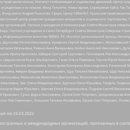
иту прав заключенных, Институт глобализации и социальных движений, Центр 
ужденным и их семьям, Фонд Тольятти, Новое время, Серебряная тайга, Так-Так-
, Фонд имени Андрея Рылькова, Сфера, Центр СИБАЛЬТ, Уральская правозащитна
невосточный центр развития гражданских инициатив и социального партнерства, 
 организаций, Частное учреждение в Калининграде Совета Министров северных 
бирь, Частное учреждение в Санкт-Петербурге Совета Министров Северных Стра
а, Информационное агентство МЕМО. РУ, Институт региональной прессы, Инсти
ч, Дзугкоева Регина Николаевна, Кривенко Сергей Владимирович, Милославски
настасия Евгеньевна, Ривина Анна Валерьевна, Бойко Анатолий Николаевич, Дуг
ошель Ирина Ароновна, Шведов Григорий Сергеевич, Пономарев Лев Александро
ч, Цирульников Борис Альбертович, Гасан Ольга Павловна, Паутов Юрий Анато
Акимова Татьяна Николаевна, Золотарева Екатерина Александровна, Рачинский Я
Сергеевна, Аверин Владимир Анатольевич, Щур Татьяна Михайловна, Щур Никола
Анатольевна, Мельникова Валентина Дмитриевна, Вититинова Елена Владимировн
 Алексеевна, Закс Елена Владимировна, Буртина Елена Юрьевна, Гендель Людмил
рохоров Вадим Юрьевич, Шахова Елена Владимировна, Подузов Сергей Васильеви
й Ефимович, Сухих Дарья Николаевна, Орлов Олег Петрович, Добровольская Анн
нсон Лев Семенович, Локшина Татьяна Иосифовна, Орлов Олег Петрович, Поляк
ые на
24.03.2022
ностранных и международных организаций, признанных в соотв