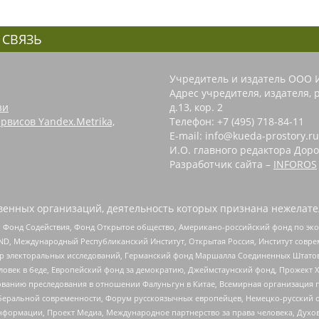
 СВЯЗЬ
Учредитель и издатель ООО 
Адрес учредителя, издателя, р
зи
д.13, кор. 2
рвисов Yandex.Metrika,
Телефон: +7 (495) 718-84-11
E-mail: info@kueda-prostory.ru
И.О. главного редактора Доро
Разработчик сайта –
INFOROS
енных организаций, деятельность которых признана нежелате
 Фонд Содействия, Фонд Открытое общество, Американо-российский фонд по э
 Международный Республиканский Институт, Открытая Россия, Институт совре
р электоральных исследований, Германский фонд Маршалла Соединенных Штатов
еловек в беде, Европейский фонд за демократию, Джеймстаунский фонд, Прожект
дованию преследования в отношении Фалуньгун в Китае, Всемирная организация 
беральной современности, Форум русскоязычных европейцев, Немецко-русский о
формации, Проект Медиа, Международное партнерство за права человека, Духов