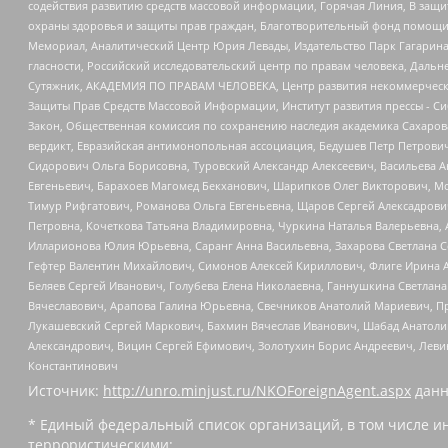
содействия развитию средств массовой информации, Горячая Линия, В защ
охраны здоровья и защиты прав граждан, Благотворительный фонд помощи ос
Мемориал, Аналитический Центр Юрия Левады, Издательство Парк Гагарина
гласности, Российский исследовательский центр по правам человека, Даль
Сутяжник, АКАДЕМИЯ ПО ПРАВАМ ЧЕЛОВЕКА, Центр развития некоммерческих
Защиты Прав Средств Массовой Информации, Институт развития прессы - Си
Закон, Общественная комиссия по сохранению наследия академика Сахаров
вердикт, Евразийская антимонопольная ассоциация, Бедушев Петр Петрови
Сидорович Ольга Борисовна, Туровский Александр Алексеевич, Васильева А
Евгеньевич, Барахоев Магомед Бекханович, Шарипков Олег Викторович, М
Тимур Рифгатович, Романова Ольга Евгеньевна, Щаров Сергей Алексадрови
Петровна, Кочеткова Татьяна Владимировна, Чуркина Наталья Валерьевна, 
Илларионова Юлия Юрьевна, Саранг Анна Васильевна, Захарова Светлана 
Гефтер Валентин Михайлович, Симонов Алексей Кириллович, Флиге Ирина 
Беляев Сергей Иванович, Голубева Елена Николаевна, Ганнушкина Светлана
Вячеславович, Арапова Галина Юрьевна, Свечников Анатолий Мариевич, П
Лукашевский Сергей Маркович, Бахмин Вячеслав Иванович, Шабад Анатоли
Александрович, Вицин Сергей Ефимович, Золотухин Борис Андреевич, Леви
Константинович
Источник:
http://unro.minjust.ru/NKOForeignAgent.aspx
данн
* Единый федеральный список организаций, в том числе и
террористическими: