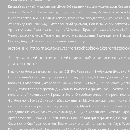
Высший военный Маджлисуль Шура Объединенных сил моджахедов Кавказа, Ко
Лашкар-И-Тайба, Исламская группа, Движение Талибан, Исламская партия Т
Имарат Кавказ, АБТО, Правый сектор, Исламское государство, Джабха аль-
Ат-Тавхида Валь-Джихад, Чистопольский Джамаат, Рохнамо ба суи давлати и
Артподготовка, Религиозная группа “Джамаат “Красный пахарь”, Колумбайн
Челебиджихана, Азов, Партия исламского возрождения Таджикистана, Народ
России, Айдар, Русский добровольческий корпус
Источник:
http://nac.gov.ru/terroristicheskie-i-ekstremistskie-
* Перечень общественных объединений и религиозных орг
деятельности:
Национал-большевистская партия, ВЕК РА, Рада земли Кубанской Духовно
Староверов-Инглингов, Нурджулар, К Богодержавию, Таблиги Джамаат, Сви
Карачая, Союз славян, Ат-Такфир Валь-Хиджра, Пит Буль, Национал-социал
Инициатива города Череповца, Духовно-Родовая Держава Русь, Русское н
нелегальной иммиграции, Кровь и Честь, О свободе совести и о религиоз
Футбольного Клуба Динамо, Файзрахманисты, Мусульманская религиозная о
им. Степана Бандеры, Братство, Белый Крест, Misanthropic division, Рели
объединение Атака, Мечеть Мирмамеда, Община Коренного Русского народа
Артподготовка, Штольц, В честь иконы Божией Матери Державная, Сектор 1
Славянских Сил Руси, Алля-Аят, Благотворительный пансионат Ак Умут, Русск
Патриотический клуб-Новокузнецк/РПК, Сибирский державный союз, Фонд б