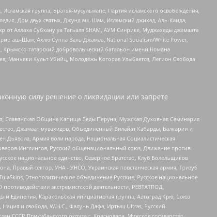
 Исламская группа, Братья-мусульмане, Партия исламского освобождения,
едия, Дом двух святых, Джунд аш-Шам, Исламский джихад, Аль-Каида,
жр от Аллаха Субхану уа Тагьаля SHAM, АУМ Синрике, Муджахеды джамаата
рир аш-Шам, Ахлю Сунна Валь Джамаа, National Socialism/White Power,
рг, Крымско-татарский добровольческий батальон имени Номана
оев, Маньяки Культ Убийц, Молодёжь Которая Улыбается, Легион Свобода
аконную силу решение о ликвидации или запрете
ья, Славянская Община Капища Веды Перуна, Мужская Духовная Семинария
щество, Джамаат мувахидов, Объединенный Вилайат Кабарды, Балкарии и
ден Дьявола, Армия воли народа, Национальная Социалистическая
роверов-Инглингов, Русский общенациональный союз, Движение против
усское национальное единство, Северное Братство, Клуб Болельщиков
а, Правый сектор, УНА - УНСО, Украинская повстанческая армия, Тризуб
 TulaSkins, Этнополитическое объединение Русские, Русское национальное
О противодействии экстремистской деятельности, РЕВТАТПОД,
ы и Единения, Каракольская инициативная группа, Автоград Крю, Союз
 Нация и свобода, W.H.С., Фалунь Дафа, Иртыш Ultras, Русский
ан СССР Прикубанского округа г. Краснодара, Мужское государство,