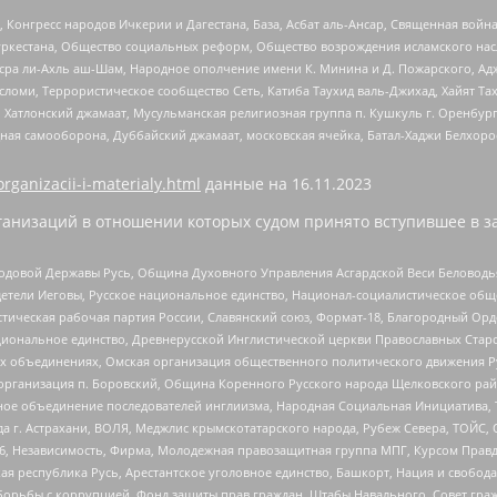
нгресс народов Ичкерии и Дагестана, База, Асбат аль-Ансар, Священная война,
уркестана, Общество социальных реформ, Общество возрождения исламского насл
Нусра ли-Ахль аш-Шам, Народное ополчение имени К. Минина и Д. Пожарского, Ад
сломи, Террористическое сообщество Сеть, Катиба Таухид валь-Джихад, Хайят Тах
, Хатлонский джамаат, Мусульманская религиозная группа п. Кушкуль г. Оренбу
ная самооборона, Дуббайский джамаат, московская ячейка, Батал-Хаджи Белхор
organizacii-i-materialy.html
данные на
16.11.2023
анизаций в отношении которых судом принято вступившее в з
 Родовой Державы Русь, Община Духовного Управления Асгардской Веси Беловод
детели Иеговы, Русское национальное единство, Национал-социалистическое об
истическая рабочая партия России, Славянский союз, Формат-18, Благородный Ор
ациональное единство, Древнерусской Инглистической церкви Православных Ста
ных объединениях, Омская организация общественного политического движения Р
рганизация п. Боровский, Община Коренного Русского народа Щелковского район
гиозное объединение последователей инглиизма, Народная Социальная Инициатива,
 г. Астрахани, ВОЛЯ, Меджлис крымскотатарского народа, Рубеж Севера, ТОЙС, 
6, Независимость, Фирма, Молодежная правозащитная группа МПГ, Курсом Правд
ая республика Русь, Арестантское уголовное единство, Башкорт, Нация и свобода,
орьбы с коррупцией, Фонд защиты прав граждан, Штабы Навального, Совет гражд