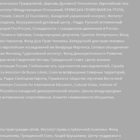
огических Предприятий, Церковь Духовной Технологии, Европейская сеть
ий Институт Международных Отношений, КРИМСЬКА ПРАВОЗАХИСНА ГРУПА,
стонии, Calvert 22 Foundation, Канадский украинский конгресс, Институт
ждение, Всеукраинский духовный центр , Риддл, Русский антивоенный
ародов ПостРоссии, Солидарность с гражданским движением в России –
в Тисима и Хабомаи, Съезд народных депутатов, Гринпис Интернешнл, Фонд
ека Чернигов, Фонд Дом Прав Человека, Белорусский дом прав человека
нтр европейских исследований им Вилфрида Мартенса, Сетевое объединение
Чам Финланд, Гудзоновский институт, Фонд Демократического Развития,
актатов Свидетелей Иеговы, Гражданский Совет, Центр анализа
астоящая Россия, Глобальная сеть журналистов-расследователей, Служба
a Asocicion de Rusos Libres, Союз за возвращение Северных территорий,
еста, Радио Свободная Европа, Германское общество изучения Восточной
ouncils for International Education, Cultural Vistas, Institute of
, Российско-канадский демократический альянс, Школа международных
е антивоенное сопротивление, Комитет независимости Ингушетии,
ты прав граждан Штаб, Институт права и публичной политики, Фонд
инициатива, Гражданский Союз, Хасдей Ерушалаим, Центр поддержки и