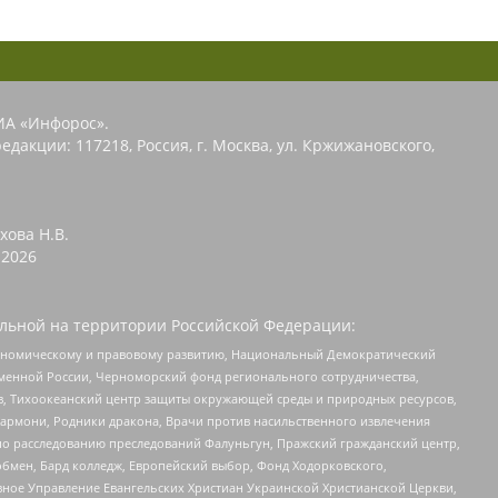
ИА «Инфорос».
едакции: 117218, Россия, г. Москва, ул. Кржижановского,
хова Н.В.
2026
льной на территории Российской Федерации:
кономическому и правовому развитию, Национальный Демократический
менной России, Черноморский фонд регионального сотрудничества,
, Тихоокеанский центр защиты окружающей среды и природных ресурсов,
 Хармони, Родники дракона, Врачи против насильственного извлечения
по расследованию преследований Фалуньгун, Пражский гражданский центр,
бмен, Бард колледж, Европейский выбор, Фонд Ходорковского,
ное Управление Евангельских Христиан Украинской Христианской Церкви,