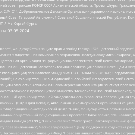
ный совет граждан РСФСР СССР Архангельской области, Проект Штурм, Граждане 
tsApp, СИЧ-С14, Добровольческое Движение Организации украинских националисто
ный Совет Татарской Автономной Советской Социалистической Республики, Кон
БТ, Я.МЫ Сергей Фургал
 на
03.05.2024
мная некоммерческая организация "Центр по работе с проблемой насилия "НАСИЛИЮ.НЕТ", Межрегиональный профессиональный союз работников здравоохранения "Альянс врачей", Юридическое лицо, зарегистрированное в Латвийской Республике, SIA "Medusa Project" (регистрационный номер 40103797863, дата регистрации 10.06.2014), Некоммерческая организация "Фонд по борьбе с коррупцией", Автономная некоммерческая организация "Институт права и публичной политики", Баданин Роман Сергеевич, Гликин Максим Александрович, Железнова Мария Михайловна, Лукьянова Юлия Сергеевна, Маетная Елизавета Витальевна, Маняхин Петр Борисович, Чуракова Ольга Владимировна, Ярош Юлия Петровна, Юридическое лицо "The Insider SIA", зарегистрированное в Риге, Латвийская Республика (дата регистрации 26.06.2015), являющееся администратором доменного имени интернет-издания "The Insider SIA", https://theins.ru, Постернак Алексей Евгеньевич, Рубин Михаил Аркадьевич, Анин Роман Александрович, Юридическое лицо Istories fonds, зарегистрированное в Латвийской Республике (регистрационный номер 50008295751, дата регистрации 24.02.2020), Великовский Дмитрий Александрович, Долинина Ирина Николаевна, Мароховская Алеся Алексеевна, Шлейнов Роман Юрьевич, Шмагун Олеся Валентиновна, Общество с ограниченной ответственностью "Альтаир 2021", Общество с ограниченной ответственностью "Вега 2021", Общество с ограниченной ответственностью "Главный редактор 2021", Общество с ограниченной ответственностью "Ромашки монолит", Важенков Артем Валерьевич, Ивановская областная общественная организация "Центр гендерных исследований", Гурман Юрий Альбертович, Медиапроект "ОВД-Инфо", Егоров Владимир Владимирович, Жилинский Владимир Александрович, Общество с ограниченной ответственностью "ЗП", Иванова София Юрьевна, Карезина Инна Павловна, Кильтау Екатерина Викторовна, Петров Алексей Викторович, Пискунов Сергей Евгеньевич, Смирнов Сергей Сергеевич, Тихонов Михаил Сергеевич, Общество с ограниченной ответственностью "ЖУРНАЛИСТ-ИНОСТРАННЫЙ АГЕНТ", Арапова Галина Юрьевна, Вольтская Татьяна Анатольевна, Американская компания "Mason G.E.S. Anonymous Foundation" (США), являющаяся владельцем интернет-издания https://mnews.world/, Компания "Stichting Bellingcat", зарегистрированная в Нидерландах (дата регистрации 11.07.2018), Захаров Андрей Вячеславович, Клепиковская Екатерина Дмитриевна, Общество с ограниченной ответственностью "МЕМО", Перл Роман Александрович, Симонов Евгений Алексеевич, Соловьева Елена Анатольевна, Сотников Даниил Владимирович, Сурначева Елизавета Дмитриевна, Автономная некоммерческая организация по защите прав человека и информированию населения "Якутия – Наше Мнение", Общество с ограниченной ответственностью "Москоу диджитал медиа", с 26.01.2023 Общество с ограниченной ответственностью "Чайка Белые сады", Ветошкина Валерия Валерьевна, Заговора Максим Александрович, Межрегиональное общественное движение "Российская ЛГБТ - сеть", Оленичев Максим Владимирович, Павлов Иван Юрьевич, Скворцова Елена Сергеевна, Общество с ограниченной ответственностью "Как бы инагент", Кочетков Игорь Викторович, Общество с ограниченной ответственностью "Честные выборы", Еланчик Олег Александрович, Общество с ограниченной ответственностью "Нобелевский призыв", Гималова Регина Эмилевна, Григорьев Андрей Валерьевич, Григорьева Алина Александровна, Ассоциация по содействию защите прав призывников, альтернативнослужащих и военнослужащих "Правозащитная группа "Гражданин.Армия.Право", Хисамова Регина Фаритовна, Автономная некоммерческая организация по реализации социально-правовых программ "Лилит", Дальн