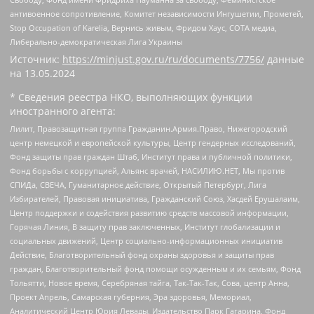
антивоенное сопротивление, Комитет независимости Ингушетии, Прометей,
Stop Occupation of Karelia, Вернись живым, Фридом Хаус, СОТА медиа,
Либерально-демократическая Лига Украины
Источник:
https://minjust.gov.ru/ru/documents/7756/
данные
на
13.05.2024
* Сведения реестра НКО, выполняющих функции
иностранного агента:
Лилит, Правозащитная группа Гражданин.Армия.Право, Нижегородский
центр немецкой и европейской культуры, Центр гендерных исследований,
Фонд защиты прав граждан Штаб, Институт права и публичной политики,
Фонд борьбы с коррупцией, Альянс врачей, НАСИЛИЮ.НЕТ, Мы против
СПИДа, СВЕЧА, Гуманитарное действие, Открытый Петербург, Лига
Избирателей, Правовая инициатива, Гражданский Союз, Хасдей Ерушалаим,
Центр поддержки и содействия развитию средств массовой информации,
Горячая Линия, В защиту прав заключенных, Институт глобализации и
социальных движений, Центр социально-информационных инициатив
Действие, Благотворительный фонд охраны здоровья и защиты прав
граждан, Благотворительный фонд помощи осужденным и их семьям, Фонд
Тольятти, Новое время, Серебряная тайга, Так-Так-Так, Сова, центр Анна,
Проект Апрель, Самарская губерния, Эра здоровья, Мемориал,
Аналитический Центр Юрия Левады, Издательство Парк Гагарина, Фонд