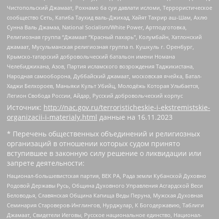
Чистопольский Джамаат, Рохнамо ба суи давлати исломи, Террористическое
сообщество Сеть, Катиба Таухид валь-Джихад, Хайят Тахрир аш-Шам, Ахлю
Сунна Валь Джамаа, National Socialism/White Power, Артподготовка,
Религиозная группа “Джамаат “Красный пахарь”, Колумбайн, Хатлонский
джамаат, Мусульманская религиозная группа п. Кушкуль г. Оренбург,
Крымско-татарский добровольческий батальон имени Номана
Челебиджихана, Азов, Партия исламского возрождения Таджикистана,
Народная самооборона, Дуббайский джамаат, московская ячейка, Батал-
Хаджи Белхороев, Маньяки Культ Убийц, Молодёжь Которая Улыбается,
Легион Свобода России, Айдар, Русский добровольческий корпус
Источник:
http://nac.gov.ru/terroristicheskie-i-ekstremistskie-
organizacii-i-materialy.html
данные на
16.11.2023
* Перечень общественных объединений и религиозных
организаций в отношении которых судом принято
вступившее в законную силу решение о ликвидации или
запрете деятельности:
Национал-большевистская партия, ВЕК РА, Рада земли Кубанской Духовно
Родовой Державы Русь, Община Духовного Управления Асгардской Веси
Беловодья, Славянская Община Капища Веды Перуна, Мужская Духовная
Семинария Староверов-Инглингов, Нурджулар, К Богодержавию, Таблиги
Джамаат, Свидетели Иеговы, Русское национальное единство, Национал-