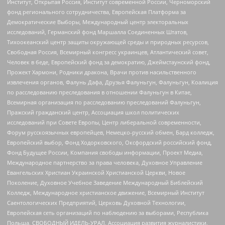
Институт, Открытая Россия, Институт современной России, Черноморский
фонд регионального сотрудничества, Европейская Платформа за
Демократические Выборы, Международный центр электоральных
исследований, Германский фонд Маршалла Соединенных Штатов,
Тихоокеанский центр защиты окружающей среды и природных ресурсов,
Свободная Россия, Всемирный конгресс украинцев, Атлантический совет,
Человек в беде, Европейский фонд за демократию, Джеймстаунский фонд,
Прожект Хармони, Родники дракона, Врачи против насильственного
извлечения органов, Фалунь Дафа, Друзья Фалуньгун, Фалуньгун, Коалиция
по расследованию преследования в отношении Фалуньгун в Китае,
Всемирная организация по расследованию преследований Фалуньгун,
Пражский гражданский центр, Ассоциация школ политических
исследований при Совете Европы, Центр либеральной современности,
Форум русскоязычных европейцев, Немецко-русский обмен, Бард колледж,
Европейский выбор, Фонд Ходорковского, Оксфордский российский фонд,
Фонд Будущее России, Компания свободы информации, Проект Медиа,
Международное партнерство за права человека, Духовное Управление
Евангельских Христиан Украинской Христианской Церкви, Новое
Поколение, Духовное Учебное Заведение Международный Библейский
Колледж, Международное христианское движение, Всемирный Институт
Саентологических Предприятий, Церковь Духовной Технологии,
Европейская сеть организаций по наблюдению за выборами, Республика
Польша, СВОБОДНЫЙ ИДЕЛЬ-УРАЛ, Ассоциация развития журналистики,