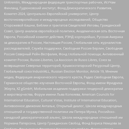
UnKremlin, Международная федерация транспортных рабочих, ИстЧам
Финланд, Гудзоновский институт, Фонд Демократического Развития,
Комитет-2024, Центрально-Европейский университет, Центр
восточноевропейских и международных исследований, Общество
Сторожевой башни, Библии и трактатов Свидетелей Иеговы, Гражданский
Совет, Центр анализа европейской политики, Академическая сеть Восточная
Европа, Российский комитет действия, РЭНД корпорейшн, Русская Америка
за демократию в России, Настоящая Россия, Глобальная сеть журналистов-
расследователей, Служба поддержки, Свободная Россия Берлин, Свободная
Россия Северный Рейн-Вестфалия, Фонд глобальной помощи, Антивоенный
комитет России, Russie-Libertes, La Asocicion de Rusos Libres, Союз за
возвращение Северных территорий, Крымскотатарский Ресурсный Центр,
Глобальный союз IndustriALL, Russian Election Monitor, Article 19, Мнение
медиа, Федерация анархического черного креста, Радио Свободная Европа,
Германское общество изучения Восточной Европы, Фонд имени Фридриха
Эберта, XZ gGmbH, Мобильная академия поддержки гендерной демократии
и миротворчества, Форум имени Льва Копелева, American Councils for
International Education, Cultural Vistas, Institute of International Education,
Антивоенное движение Антальи, Открытый диалог, Школа международных
отношений и государственной политики им Питера Мунка, Российско-
канадский демократический альянс, Школа международных отношений им
Нормана Патерсона, Центр Гражданских Свобод, Фонд Бориса Немцова за
Свободу, Фонд имени Фридриха Науманна за свободу, Феминистское