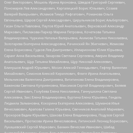
Олег Викторович, Мошель Ирина Ароновна, Шведов Григорий Сергеевич,
Пономарев Лев Александрович, Каргалицкий Борис Юльевич, Созаев
Валерий Валерьевич, Исламов Тимур Рифгатович, Романова Ольга
Евгеньевна, Щаров Сергей Алексадрович, Цирульников Борис Альбертович,
Гасан Ольга Павловна, Паутов Юрий Анатольевич, Верховский Александр
Маркович, Пислакова-Паркер Марина Петровна, Кочеткова Татьяна
Владимировна, Чуркина Наталья Валерьевна, Акимова Татьяна Николаевна,
Золотарева Екатерина Александровна, Рачинский Ян Збигневич, Жемкова
Елена Борисовна, Гудков Лев Дмитриевич, Илларионова Юлия Юрьевна,
Саранг Анна Васильевна, Захарова Светлана Сергеевна, Аверин Владимир
Анатольевич, Щур Татьяна Михайловна, Щур Николай Алексеевич,
Блинушов Андрей Юрьевич, Мосин Алексей Геннадьевич, Гефтер Валентин
Михайлович, Симонов Алексей Кириллович, Флиге Ирина Анатольевна,
Мельникова Валентина Дмитриевна, Вититинова Елена Владимировна,
Баженова Светлана Куприяновна, Максимов Сергей Владимирович, Беляев
Сергей Иванович, Голубева Елена Николаевна, Ганнушкина Светлана
Алексеевна, Закс Елена Владимировна, Буртина Елена Юрьевна, Гендель
Людмила Залмановна, Кокорина Екатерина Алексеевна, Шуманов Илья
Вячеславович, Арапова Галина Юрьевна, Свечников Анатолий Мариевич,
Прохоров Вадим Юрьевич, Шахова Елена Владимировна, Подузов Сергей
Васильевич, Протасова Ирина Вячеславовна, Литинский Леонид Борисович,
Лукашевский Сергей Маркович, Бахмин Вячеслав Иванович, Шабад
Анатолий Ефимович, Сухих Дарья Николаевна, Орлов Олег Петрович,