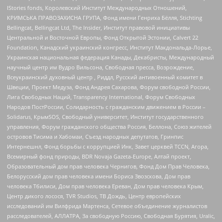
IStories fonds, Королевский Институт Международных Отношений,
КРИМСЬКА ПРАВОЗАХИСНА ГРУПА, Фонд имени Генриха Бёлля, Stichting
Bellingcat, Bellingcat Ltd, The Insider, Институт правовой инициативы
Центральной и Восточной Европы, Фонд Открытой Эстонии, Calvert 22
Foundation, Канадский украинский конгресс, Институт Макдональда-Лорье,
Украинская национальная федерация Канады, Декабристы, Международный
научный центр им Вудро Вильсона, Свободная пресса, Возрождение,
Всеукраинский духовный центр , Риддл, Русский антивоенный комитет в
Швеции, Проект Медуза, Фонд Андрея Сахарова, Форум свободной России,
Лига Свободных Наций, Transparеncy International, Форум Свободных
Народов ПостРоссии, Солидарность с гражданским движением в России –
Solidarus, КрымSOS, Свободный университет, Институт государственного
управления, Форум гражданского общества Россия, Беллона, Союз жителей
островов Тисима и Хабомаи, Съезд народных депутатов, Гринпис
Интернешнл, Фонд борьбы с коррупцией Инк, Завет церквей TCCN, Агора,
Всемирный фонд природы, BDR Novaja Gazeta-Europe, Алтай проект,
Образовательный дом прав человека Чернигов, Фонд Дом Прав Человека,
Белорусский дом прав человека имени Бориса Звозскова, Дом прав
человека Тбилиси, Дом прав человека Ереван, Дом прав человека Крым,
Центр дикого лосося, TVR Studios, ТВ Дождь, Центр европейских
исследований им Вилфрида Мартенса, Сетевое объединение журналистов
расследователей, АЛЛАТРА, За свободную Россию, Свободная Бурятия, Uralic,