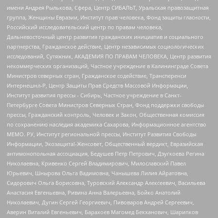
имени Андрея Рылькова, Сфера, Центр СИБАЛЬТ, Уральская правозащитная
группа, Женщины Евразии, Институт прав человека, Фонд защиты гласности,
Российский исследовательский центр по правам человека,
Дальневосточный центр развития гражданских инициатив и социального
партнерства, Гражданское действие, Центр независимых социологических
исследований, Сутяжник, АКАДЕМИЯ ПО ПРАВАМ ЧЕЛОВЕКА, Центр развития
некоммерческих организаций, Частное учреждение в Калининграде Совета
Министров северных стран, Гражданское содействие, Трансперенси
Интернешнл-Р, Центр Защиты Прав Средств Массовой Информации,
Институт развития прессы - Сибирь, Частное учреждение в Санкт-
Петербурге Совета Министров Северных Стран, Фонд поддержки свободы
прессы, Гражданский контроль, Человек и Закон, Общественная комиссия
по сохранению наследия академика Сахарова, Информационное агентство
МЕМО. РУ, Институт региональной прессы, Институт Развития Свободы
Информации, Экозащита!-Женсовет, Общественный вердикт, Евразийская
антимонопольная ассоциация, Бедушев Петр Петрович, Дзугкоева Регина
Николаевна, Кривенко Сергей Владимирович, Милославский Павел
Юрьевич, Шнырова Ольга Вадимовна, Чанышева Лилия Айратовна,
Сидорович Ольга Борисовна, Туровский Александр Алексеевич, Васильева
Анастасия Евгеньевна, Ривина Анна Валерьевна, Бойко Анатолий
Николаевич, Дугин Сергей Георгиевич, Пивоваров Андрей Сергеевич,
Аверин Виталий Евгеньевич, Барахоев Магомед Бекханович, Шарипков