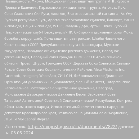
Независимость, Фирма, Молодежная правозащитная группа МПГ, Курсом
Правды и Единения, Каракольская инициативная группа, Автоград Крю,
Союз Славянских Сил Руси, Алля-Аят, Благотворительный пансионат Ак Умут,
Русская республика Русь, Арестантское уголовное единство, Башкорт, Нация
и свобода, Нация и свобода, W.H.С., Фалунь Дафа, Иртыш Ultras, Русский
Патриотический клуб-Новокузнецк/РПК, Сибирский державный союз, Фонд
борьбы с коррупцией, Фонд защиты прав граждан, Штабы Навального,
Совет граждан СССР Прикубанского округа г. Краснодара, Мужское
государство, Народное объединение русского движения, Народное
движение Адат, Народный совет граждан РСФСР СССР Архангельской
области, Проект Штурм, Граждане СССР, Держава Союз Советских Светлых
Родов, Совет Советских Социалистических Районов, Meta Platforms Inc,
Facebook, Instagram, WhatsApp, СИЧ-С14, Добровольческое Движение
Организации украинских националистов, Черный Комитет, Татарстанское
Региональное Всетатарское общественное движение, Невоград,
Молодежное Демократическое Движение Весна, Верховный Совет
Татарской Автономной Советской Социалистической Республики, Конгресс
ойрат-калмыцкого народа, Исполнительный комитет совета народных
депутатов Красноярского края, Этническое национальное объединение,
ЛГБТ, Я.МЫ Сергей Фургал
Источник:
https://minjust.gov.ru/ru/documents/7822/
данные
на
03.05.2024