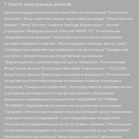
* Реестр иностранных агентов:
Калининградская региональная общественная организация "Экозащита!-Женсовет", Фонд содействия защите прав и свобод граждан "Общественный вердикт", Фонд "Институт Развития Свободы Информации", Частное учреждение "Информационное агентство МЕМО. РУ", Региональная общественная организация "Общественная комиссия по сохранению наследия академика Сахарова", Фонд поддержки свободы прессы, Санкт-Петербургская общественная правозащитная организация "Гражданский контроль", Межрегиональная общественная организация "Информационно-просветительский центр "Мемориал", Региональный Фонд "Центр Защиты Прав Средств Массовой Информации", с 05.12.2023 Фонд "Центр Защиты Прав Средств массовой информации", Региональная общественная благотворительная организация помощи беженцам и мигрантам "Гражданское содействие", Негосударственное образовательное учреждение дополнительного профессионального образования (повышение квалификации) специалистов "АКАДЕМИЯ ПО ПРАВАМ ЧЕЛОВЕКА", Свердловская региональная общественная организация "Сутяжник", Автономная некоммерческая организация "Центр независимых социологических исследований", Союз общественных объединений "Российский исследовательский центр по правам человека", Региональное общественное учреждение научно-информационный центр "МЕМОРИАЛ", Некоммерческая организация "Фонд защиты гласности", Автономная некоммерческая организация "Институт прав человека", Городская общественная организация "Екатеринбургское общество "МЕМОРИАЛ", Городская общественная организация "Рязанское историко-просветительское и правозащитное общество "Мемориал" (Рязанский Мемориал), Челябинский региональный орган общественной самодеятельности – женское общественное объединение "Женщины Евразии", Челябинский региональный орган общественной самодеятельности "Уральская правозащитная группа", Фонд содействия защите здоровья и социальной справедливости имени Андрея Рылькова, Автономная Некоммерческая Организация "Аналитический Центр Юрия Левады", Автономная некоммерческая организация социальной поддержки населения "Проект Апрель", Региональная общественная организация помощи женщинам и детям, находящимся в кризисной ситуации "Информационно-методический центр "Анна", Фонд содействия развитию массовых коммуникаций и правовому просвещению "Так-так-Так", Фонд содействия устойчивому развитию "Серебряная тайга", Свердловский региональный общественный фонд социальных проектов "Новое время", "Idel.Реалии", Кавказ.Реалии, Крым.Реалии, Телеканал Настоящее Время, Татаро-башкирская служба Радио Свобода (Azatliq Radiosi), Радио Свободная Европа/Радио Свобода (PCE/PC), "Сибирь.Реалии", "Фактограф", Благотворительный фонд помощи осужденным и их семьям, Автономная некоммерческая организация "Институт глобализации и социальных движений", Фонд "В защиту прав заключенных", Частное учреждение "Центр поддержки и содействия развитию средств массовой информации", Пензенский региональный общественный благотворительный фонд "Гражданский союз", "Север.Реалии", Некоммерческая организация Фонд "Правовая инициатива", Общество с ограниченной ответственностью "Радио Свободная Европа/Радио Свобода", Чешское информационное агентство "MEDIUM-ORIENT", Красноярская региональная общественная организация "Мы против СПИДа", Камалягин Денис Николаевич, Маркелов Сергей Евгеньевич, Пономарев Лев Александрович, Савицкая Людмила Алексеевна, Автономная некоммерческая организация "Центр по работе с проблемой насилия "НАСИЛИЮ.НЕТ", Межрегиональный профессиональный союз работников здравоохранения "Альянс врачей", Юридическое лицо, зарегистрированное в Латвийской Республике, SIA "Medusa Project" (регистрационный номер 40103797863, дата регистрации 10.06.2014), Некоммерческая организация "Фонд по борьбе с коррупцией", Автономная некоммерческая организация "Институт права и публичной политики", Баданин Роман Сергеевич, Гликин Максим Александрович, Железнова Мария Михайловна, Лукьянова Юлия Сергеевна, Маетная Елизавета Витальевна, Маняхин Петр Борисович, Чуракова Ольга Владимировна, Ярош Юлия Петровна, Юридическое лицо "The Insider SIA", зарегистрированное в Риге, Латвийская Республика (дата регистрации 26.06.2015), являющееся администратором доменного имени интернет-издания "The Insider SIA", https://theins.ru, Постернак Алексей Евгеньевич, Рубин Михаил Аркадьевич, Анин Роман Александрович, Юридическое лицо Istories fonds, зарегистрированное в Латвийской Республике (регистрационный номер 50008295751, дата регистрации 24.02.2020), Великовский Дмитрий Александрович, Долинина Ирина Николаевна, Мароховская Алеся Алексеевна, Шлейнов Роман Юрьевич, Шмагун Олеся Валентиновна, Общество с ограниченной ответственностью "Альтаир 2021", Общество с ограниченной ответственностью "Вега 2021", Общество с ограниченной ответственностью "Главный редактор 2021", Общество с ограниченной ответственностью "Ромашки монолит", Важенков Артем Валерьевич, Ивановская областная общественная организация "Центр гендерных исследований", Гурман Юрий Альбертович, Медиапроект "ОВД-Инфо", Егоров Владимир Владимирович, Жилинский Владимир Александрович, Общество с ограниченной ответственностью "ЗП", Иванова София Юрьевна, Карезина Инна Павловна, Кильтау Екатерина Викторовна, Петров Алексей Викторович, Пискунов Сергей Евгеньевич, Смирнов Сергей Сергеевич, Тихонов Михаил Сергеевич, Общество с ограниченной ответственностью "ЖУРНАЛИСТ-ИНОСТРАННЫЙ АГЕНТ", Арапова Галина Юрьевна, Вольтская Татьяна Анатольевна, Американская компания "Mason G.E.S. Anonymous Foundation" (США), являющаяся владельцем интернет-издания https://mnews.world/, Компания "Stichting Bellingcat", зарегистрированная в Нидерландах (дата регистрации 11.07.2018), Захаров Андрей Вячеславович, Клепиковская Екатерина Дмитриевна, Общество с ограниченной ответственностью "МЕМО", Перл Роман Александрович, Симонов Евгений Алексеевич, Соловьева Елена Анатольевна, Сотников Даниил Владимирович, Сурначева Елизавета Дмитриевна, Автономная некоммерческая организация по защите прав человека и информированию населения "Якутия – Наше Мнение", Общество с ограниченной ответственностью "Москоу диджитал медиа", с 26.01.2023 Общество с ограниченной ответственностью "Чайка Белые сады", Ветошкина Валерия Валерьевна, Заговора Максим Александрович, Межрегиональное общественное движение "Российская ЛГБТ - сеть", Оленичев Максим Владимирович, Павлов Иван Юрьевич, Скворцова Елена Сергеевна, Общество с ограниченной ответственностью "Как бы инагент", Кочетков Игорь Викторович, Общество с ограниченной ответственностью "Честные выборы", Еланчик Олег Александрович, Общество с ограниченной ответственностью "Нобелевский призыв", Гималова Регина Эмилевна, Григорьев Андрей Валерьевич, Григорьева Алина Александровна, Ассоциация по содействию защите прав призывников, альтернативнослужащих и военнослужащих "Правозащитная группа "Гражданин.Армия.Право", Хисамова Регина Фаритовна, Автономная некоммерческая организация по реализации социально-правовых программ "Лилит", Дальневосточное общественное движение "Маяк", Санкт-Петербургская ЛГБТ-инициативная группа "Выход", Инициативная группа ЛГБТ+ "Реверс", Алексеев Андрей Викторович, Бекбулатова Таисия Львовна, Беляев Иван Михайлович, Владыкина Елена Сергеевна, Гельман Марат Александрович, Никульшина Вероника Юрьевна, Толоконникова Надежда Андреевна, Шендерович Виктор Анатольевич, Общество с ограниченной ответственностью "Данное сообщение", Общество с ограниченной ответственностью Издательский дом "Новая глава", Айнбиндер Александра Александровна, Московский комьюнити-центр для ЛГБТ+инициатив, Благотворительный фонд развития филантропии, Deutsche Welle (Германия, Kurt-Schumacher-Strasse 3, 53113 Bonn), Борзунова Мария Михайловна, Воробьев Виктор Викторович, Голубева Анна Львовна, Константинова Алла Михайловна, Малкова Ирина Владимировна, Мурадов Мурад Абдулгалимович, Осетинская Елизавета Николаевна, Понасенков Евгений Николаевич, Ганапольский Матвей Юрьевич, Киселев Евгений Алексеевич, Борухович Ирина Григорьевна, Дремин Иван Тимофеевич, Дубровский Дмитрий Викторович, Красноярская региональная общественная организация поддержки и развития альтернативных образовательных технологий и межкультурных коммуникаций "ИНТЕРРА", Маяковская Екатерина Алексеевна, Фейгин Марк Захарович, Филимонов Андрей Викторович, Дзугкоева Регина Николаевна, Доброхотов Роман Александрович, Дудь Юрий Александрович, Елкин Сергей Владимирович, Кругликов Кирилл Игоревич, Сабунаева Мария Леонидовна, Семенов Алексей Владимирович, Шаинян Карен Багратович, Шульман Екатерина Михайловна, Асафьев Артур Валерьевич, Вахштайн Виктор Семенович, Венедиктов Алексей Алексеевич, Лушникова Екатерина Евгеньевна, Волков Леонид Михайлович, Невзоров Александр Глебович, Пархоменко Сергей Борисович, Сироткин Ярослав Николаевич, Кара-Мурза Владимир Владимирович, Баранова Наталья Владимировна, Гозман Леонид Яковлевич, Кагарлицкий Борис Юльевич, Климарев Михаил Валерьевич, Милов Владимир Станиславович, Автономная некоммерческая организация Краснодарский центр современного искусства "Типография", Моргенштерн Алишер Тагирович, Соболь Любовь Эдуардовна, Общество с ограниченной ответственностью "ЛИЗА НОРМ", Каспаров Гарри Кимович, Ходорковский Михаил Борисович, Общество с ограниченной ответственностью "Апрельские тезисы", Данилович Ирина Брониславовна, Кашин Олег Владимирович, Петров Николай Владимирович, Пивоваров Алексей Владимирович, Соколов Михаил Владимирович, Цветкова Юлия Владимировна, Чичваркин Евгений Александрович, Комитет против пыток/Команда против пыток, Общество с ограниченной ответственностью "Первый научный", Общество с ограниченной ответственностью "Вертолет и ко", Белоцерковская Вероника Борисовна, Кац Максим Евгеньевич, Лазарева Татьяна Юрьевна, Шаведдинов Руслан Табризович, Яшин Илья Валерьевич, Общество с ограниченной ответственностью "Иноагент ААВ", Алешковский Дмитрий Петрович, Альбац Евгения Марковна, Быков Дмитрий Львович, Галямина Юлия Евгеньевна, Лойко Сергей Леонидович, Мартынов Кирилл Константинович, Медведев Сергей Александрович, Крашенинников Федор Геннадиевич, Гордеева Катерина Вл