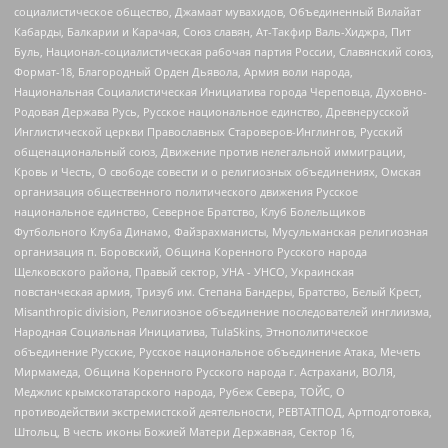
социалистическое общество, Джамаат мувахидов, Объединенный Вилайат
Кабарды, Балкарии и Карачая, Союз славян, Ат-Такфир Валь-Хиджра, Пит
Буль, Национал-социалистическая рабочая партия России, Славянский союз,
Формат-18, Благородный Орден Дьявола, Армия воли народа,
Национальная Социалистическая Инициатива города Череповца, Духовно-
Родовая Держава Русь, Русское национальное единство, Древнерусской
Инглистической церкви Православных Староверов-Инглингов, Русский
общенациональный союз, Движение против нелегальной иммиграции,
Кровь и Честь, О свободе совести и о религиозных объединениях, Омская
организация общественного политического движения Русское
национальное единство, Северное Братство, Клуб Болельщиков
Футбольного Клуба Динамо, Файзрахманисты, Мусульманская религиозная
организация п. Боровский, Община Коренного Русского народа
Щелковского района, Правый сектор, УНА - УНСО, Украинская
повстанческая армия, Тризуб им. Степана Бандеры, Братство, Белый Крест,
Misanthropic division, Религиозное объединение последователей инглиизма,
Народная Социальная Инициатива, TulaSkins, Этнополитическое
объединение Русские, Русское национальное объединение Атака, Мечеть
Мирмамеда, Община Коренного Русского народа г. Астрахани, ВОЛЯ,
Меджлис крымскотатарского народа, Рубеж Севера, ТОЙС, О
противодействии экстремистской деятельности, РЕВТАТПОД, Артподготовка,
Штольц, В честь иконы Божией Матери Державная, Сектор 16,