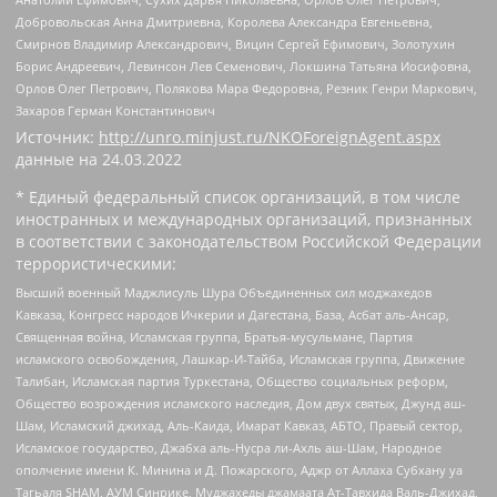
Добровольская Анна Дмитриевна, Королева Александра Евгеньевна,
Смирнов Владимир Александрович, Вицин Сергей Ефимович, Золотухин
Борис Андреевич, Левинсон Лев Семенович, Локшина Татьяна Иосифовна,
Орлов Олег Петрович, Полякова Мара Федоровна, Резник Генри Маркович,
Захаров Герман Константинович
Источник:
http://unro.minjust.ru/NKOForeignAgent.aspx
данные на
24.03.2022
* Единый федеральный список организаций, в том числе
иностранных и международных организаций, признанных
в соответствии с законодательством Российской Федерации
террористическими:
Высший военный Маджлисуль Шура Объединенных сил моджахедов
Кавказа, Конгресс народов Ичкерии и Дагестана, База, Асбат аль-Ансар,
Священная война, Исламская группа, Братья-мусульмане, Партия
исламского освобождения, Лашкар-И-Тайба, Исламская группа, Движение
Талибан, Исламская партия Туркестана, Общество социальных реформ,
Общество возрождения исламского наследия, Дом двух святых, Джунд аш-
Шам, Исламский джихад, Аль-Каида, Имарат Кавказ, АБТО, Правый сектор,
Исламское государство, Джабха аль-Нусра ли-Ахль аш-Шам, Народное
ополчение имени К. Минина и Д. Пожарского, Аджр от Аллаха Субхану уа
Тагьаля SHAM, АУМ Синрике, Муджахеды джамаата Ат-Тавхида Валь-Джихад,