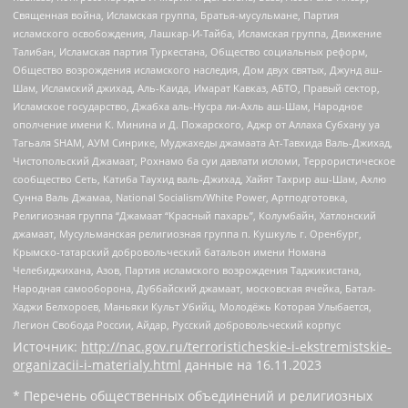
Священная война, Исламская группа, Братья-мусульмане, Партия
исламского освобождения, Лашкар-И-Тайба, Исламская группа, Движение
Талибан, Исламская партия Туркестана, Общество социальных реформ,
Общество возрождения исламского наследия, Дом двух святых, Джунд аш-
Шам, Исламский джихад, Аль-Каида, Имарат Кавказ, АБТО, Правый сектор,
Исламское государство, Джабха аль-Нусра ли-Ахль аш-Шам, Народное
ополчение имени К. Минина и Д. Пожарского, Аджр от Аллаха Субхану уа
Тагьаля SHAM, АУМ Синрике, Муджахеды джамаата Ат-Тавхида Валь-Джихад,
Чистопольский Джамаат, Рохнамо ба суи давлати исломи, Террористическое
сообщество Сеть, Катиба Таухид валь-Джихад, Хайят Тахрир аш-Шам, Ахлю
Сунна Валь Джамаа, National Socialism/White Power, Артподготовка,
Религиозная группа “Джамаат “Красный пахарь”, Колумбайн, Хатлонский
джамаат, Мусульманская религиозная группа п. Кушкуль г. Оренбург,
Крымско-татарский добровольческий батальон имени Номана
Челебиджихана, Азов, Партия исламского возрождения Таджикистана,
Народная самооборона, Дуббайский джамаат, московская ячейка, Батал-
Хаджи Белхороев, Маньяки Культ Убийц, Молодёжь Которая Улыбается,
Легион Свобода России, Айдар, Русский добровольческий корпус
Источник:
http://nac.gov.ru/terroristicheskie-i-ekstremistskie-
organizacii-i-materialy.html
данные на
16.11.2023
* Перечень общественных объединений и религиозных