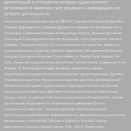
организаций в отношении которых судом принято
вступившее в законную силу решение о ликвидации или
запрете деятельности:
Национал-большевистская партия, ВЕК РА, Рада земли Кубанской Духовно
Родовой Державы Русь, Община Духовного Управления Асгардской Веси
Беловодья, Славянская Община Капища Веды Перуна, Мужская Духовная
Семинария Староверов-Инглингов, Нурджулар, К Богодержавию, Таблиги
Джамаат, Свидетели Иеговы, Русское национальное единство, Национал-
социалистическое общество, Джамаат мувахидов, Объединенный Вилайат
Кабарды, Балкарии и Карачая, Союз славян, Ат-Такфир Валь-Хиджра, Пит
Буль, Национал-социалистическая рабочая партия России, Славянский союз,
Формат-18, Благородный Орден Дьявола, Армия воли народа,
Национальная Социалистическая Инициатива города Череповца, Духовно-
Родовая Держава Русь, Русское национальное единство, Древнерусской
Инглистической церкви Православных Староверов-Инглингов, Русский
общенациональный союз, Движение против нелегальной иммиграции,
Кровь и Честь, О свободе совести и о религиозных объединениях, Омская
организация общественного политического движения Русское
национальное единство, Северное Братство, Клуб Болельщиков
Футбольного Клуба Динамо, Файзрахманисты, Мусульманская религиозная
организация п. Боровский, Община Коренного Русского народа
Щелковского района, Правый сектор, УНА - УНСО, Украинская