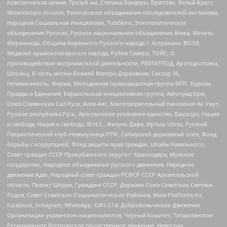
повстанческая армия, Тризуб им. Степана Бандеры, Братство, Белый Крест,
Misanthropic division, Религиозное объединение последователей инглиизма,
Народная Социальная Инициатива, TulaSkins, Этнополитическое
объединение Русские, Русское национальное объединение Атака, Мечеть
Мирмамеда, Община Коренного Русского народа г. Астрахани, ВОЛЯ,
Меджлис крымскотатарского народа, Рубеж Севера, ТОЙС, О
противодействии экстремистской деятельности, РЕВТАТПОД, Артподготовка,
Штольц, В честь иконы Божией Матери Державная, Сектор 16,
Независимость, Фирма, Молодежная правозащитная группа МПГ, Курсом
Правды и Единения, Каракольская инициативная группа, Автоград Крю,
Союз Славянских Сил Руси, Алля-Аят, Благотворительный пансионат Ак Умут,
Русская республика Русь, Арестантское уголовное единство, Башкорт, Нация
и свобода, Нация и свобода, W.H.С., Фалунь Дафа, Иртыш Ultras, Русский
Патриотический клуб-Новокузнецк/РПК, Сибирский державный союз, Фонд
борьбы с коррупцией, Фонд защиты прав граждан, Штабы Навального,
Совет граждан СССР Прикубанского округа г. Краснодара, Мужское
государство, Народное объединение русского движения, Народное
движение Адат, Народный совет граждан РСФСР СССР Архангельской
области, Проект Штурм, Граждане СССР, Держава Союз Советских Светлых
Родов, Совет Советских Социалистических Районов, Meta Platforms Inc,
Facebook, Instagram, WhatsApp, СИЧ-С14, Добровольческое Движение
Организации украинских националистов, Черный Комитет, Татарстанское
Региональное Всетатарское общественное движение, Невоград,