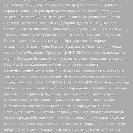
Центр поддержки и содействия развитию средств массовой информации,
Горячая Линия, В защиту прав заключенных, Институт глобализации и
социальных движений, Центр социально-информационных инициатив
Действие, Благотворительный фонд охраны здоровья и защиты прав
граждан, Благотворительный фонд помощи осужденным и их семьям, Фонд
Тольятти, Новое время, Серебряная тайга, Так-Так-Так, Сова, центр Анна,
Проект Апрель, Самарская губерния, Эра здоровья, Мемориал,
Аналитический Центр Юрия Левады, Издательство Парк Гагарина, Фонд
имени Андрея Рылькова, Сфера, Центр СИБАЛЬТ, Уральская правозащитная
группа, Женщины Евразии, Институт прав человека, Фонд защиты гласности,
Российский исследовательский центр по правам человека,
Дальневосточный центр развития гражданских инициатив и социального
партнерства, Гражданское действие, Центр независимых социологических
исследований, Сутяжник, АКАДЕМИЯ ПО ПРАВАМ ЧЕЛОВЕКА, Центр развития
некоммерческих организаций, Частное учреждение в Калининграде Совета
Министров северных стран, Гражданское содействие, Трансперенси
Интернешнл-Р, Центр Защиты Прав Средств Массовой Информации,
Институт развития прессы - Сибирь, Частное учреждение в Санкт-
Петербурге Совета Министров Северных Стран, Фонд поддержки свободы
прессы, Гражданский контроль, Человек и Закон, Общественная комиссия
по сохранению наследия академика Сахарова, Информационное агентство
МЕМО. РУ, Институт региональной прессы, Институт Развития Свободы