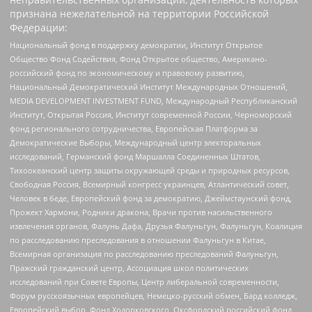
признана нежелательной на территории Российской
Федерации:
Национальный фонд в поддержку демократии, Институт Открытое
Общество Фонд Содействия, Фонд Открытое общество, Американо-
российский фонд по экономическому и правовому развитию,
Национальный Демократический Институт Международных Отношений,
MEDIA DEVELOPMENT INVESTMENT FUND, Международный Республиканский
Институт, Открытая Россия, Институт современной России, Черноморский
фонд регионального сотрудничества, Европейская Платформа за
Демократические Выборы, Международный центр электоральных
исследований, Германский фонд Маршалла Соединенных Штатов,
Тихоокеанский центр защиты окружающей среды и природных ресурсов,
Свободная Россия, Всемирный конгресс украинцев, Атлантический совет,
Человек в беде, Европейский фонд за демократию, Джеймстаунский фонд,
Прожект Хармони, Родники дракона, Врачи против насильственного
извлечения органов, Фалунь Дафа, Друзья Фалуньгун, Фалуньгун, Коалиция
по расследованию преследования в отношении Фалуньгун в Китае,
Всемирная организация по расследованию преследований Фалуньгун,
Пражский гражданский центр, Ассоциация школ политических
исследований при Совете Европы, Центр либеральной современности,
Форум русскоязычных европейцев, Немецко-русский обмен, Бард колледж,
Европейский выбор, Фонд Ходорковского, Оксфордский российский фонд,