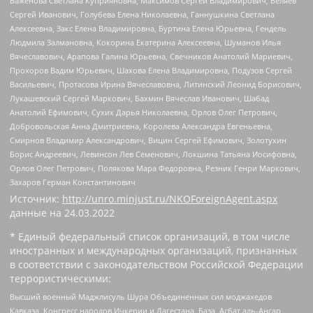
Баженова Светлана Куприяновна, Максимов Сергей Владимирович, Беляев
Сергей Иванович, Голубева Елена Николаевна, Ганнушкина Светлана
Алексеевна, Закс Елена Владимировна, Буртина Елена Юрьевна, Гендель
Людмила Залмановна, Кокорина Екатерина Алексеевна, Шуманов Илья
Вячеславович, Арапова Галина Юрьевна, Свечников Анатолий Мариевич,
Прохоров Вадим Юрьевич, Шахова Елена Владимировна, Подузов Сергей
Васильевич, Протасова Ирина Вячеславовна, Литинский Леонид Борисович,
Лукашевский Сергей Маркович, Бахмин Вячеслав Иванович, Шабад
Анатолий Ефимович, Сухих Дарья Николаевна, Орлов Олег Петрович,
Добровольская Анна Дмитриевна, Королева Александра Евгеньевна,
Смирнов Владимир Александрович, Вицин Сергей Ефимович, Золотухин
Борис Андреевич, Левинсон Лев Семенович, Локшина Татьяна Иосифовна,
Орлов Олег Петрович, Полякова Мара Федоровна, Резник Генри Маркович,
Захаров Герман Константинович
Источник:
http://unro.minjust.ru/NKOForeignAgent.aspx
данные на
24.03.2022
* Единый федеральный список организаций, в том числе
иностранных и международных организаций, признанных
в соответствии с законодательством Российской Федерации
террористическими:
Высший военный Маджлисуль Шура Объединенных сил моджахедов
Кавказа, Конгресс народов Ичкерии и Дагестана, База, Асбат аль-Ансар,