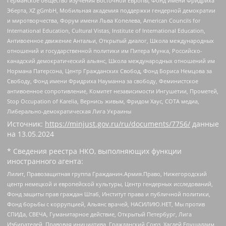
Германское общество изучения Восточной Европы, Фонд имени Фридриха
Эберта, XZ gGmbH, Мобильная академия поддержки гендерной демократии
и миротворчества, Форум имени Льва Копелева, American Councils for
International Education, Cultural Vistas, Institute of International Education,
Антивоенное движение Антальи, Открытый диалог, Школа международных
отношений и государственной политики им Питера Мунка, Российско-
канадский демократический альянс, Школа международных отношений им
Нормана Патерсона, Центр Гражданских Свобод, Фонд Бориса Немцова за
Свободу, Фонд имени Фридриха Науманна за свободу, Феминистское
антивоенное сопротивление, Комитет независимости Ингушетии, Прометей,
Stop Occupation of Karelia, Вернись живым, Фридом Хаус, СОТА медиа,
Либерально-демократическая Лига Украины
Источник:
https://minjust.gov.ru/ru/documents/7756/
данные
на
13.05.2024
* Сведения реестра НКО, выполняющих функции
иностранного агента:
Лилит, Правозащитная группа Гражданин.Армия.Право, Нижегородский
центр немецкой и европейской культуры, Центр гендерных исследований,
Фонд защиты прав граждан Штаб, Институт права и публичной политики,
Фонд борьбы с коррупцией, Альянс врачей, НАСИЛИЮ.НЕТ, Мы против
СПИДа, СВЕЧА, Гуманитарное действие, Открытый Петербург, Лига
Избирателей, Правовая инициатива, Гражданский Союз, Хасдей Ерушалаим,