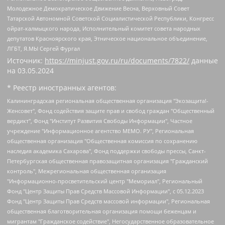
Молодежное Демократическое Движение Весна, Верховный Совет
Татарской Автономной Советской Социалистической Республики, Конгресс
ойрат-калмыцкого народа, Исполнительный комитет совета народных
депутатов Красноярского края, Этническое национальное объединение,
ЛГБТ, Я.МЫ Сергей Фургал
Источник:
https://minjust.gov.ru/ru/documents/7822/
данные
на
03.05.2024
* Реестр иностранных агентов:
Калининградская региональная общественная организация "Экозащита!-Женсовет", Фонд содействия защите прав и свобод граждан "Общественный вердикт", Фонд "Институт Развития Свободы Информации", Частное учреждение "Информационное агентство МЕМО. РУ", Региональная общественная организация "Общественная комиссия по сохранению наследия академика Сахарова", Фонд поддержки свободы прессы, Санкт-Петербургская общественная правозащитная организация "Гражданский контроль", Межрегиональная общественная организация "Информационно-просветительский центр "Мемориал", Региональный Фонд "Центр Защиты Прав Средств Массовой Информации", с 05.12.2023 Фонд "Центр Защиты Прав Средств массовой информации", Региональная общественная благотворительная организация помощи беженцам и мигрантам "Гражданское содействие", Негосударственное образовательное учреждение дополнительного профессионального образования (повышение квалификации) специалистов "АКАДЕМИЯ ПО ПРАВАМ ЧЕЛОВЕКА", Свердловская региональная общественная организация "Сутяжник", Автономная некоммерческая организация "Центр независимых социологических исследований", Союз общественных объединений "Российский исследовательский центр по правам человека", Региональное общественное учреждение научно-информационный центр "МЕМОРИАЛ", Некоммерческая организация "Фонд защиты гласности", Автономная некоммерческая организация "Институт прав человека", Городская общественная организация "Екатеринбургское общество "МЕМОРИАЛ", Городская общественная организация "Рязанское историко-просветительское и правозащитное общество "Мемориал" (Рязанский Мемориал), Челябинский региональный орган общественной самодеятельности – женское общественное объединение "Женщины Евразии", Челябинский региональный орган общественной самодеятельности "Уральская правозащитная группа", Фонд содействия защите здоровья и социальной справедливости имени Андрея Рылькова, Автономная Некоммерческая Организация "Аналитический Центр Юрия Левады", Автономная некоммерческая организация социальной поддержки населения "Проект Апрель", Региональная общественная организация помощи женщинам и детям, находящимся в кризисной ситуации "Информационно-методический центр "Анна", Фонд содействия развитию массовых коммуникаций и правовому просвещению "Так-так-Так", Фонд содействия устойчивому развитию "Серебряная тайга", Свердловский региональный общественный фонд социальных проектов "Новое время", "Idel.Реалии", Кавказ.Реалии, Крым.Реалии, Телеканал Настоящее Время, Татаро-башкирская служба Радио Свобода (Azatliq Radiosi), Радио Свободная Европа/Радио Свобода (PCE/PC), "Сибирь.Реалии", "Фактограф", Благотворительный фонд помощи осужденным и их семьям, Автономная некоммерческая организация "Институт глобализации и социальных движений", Фонд "В защиту прав заключенных", Частное учреждение "Центр поддержки и содействия развитию средств массовой информации", Пензенский региональный общественный благотворительный фонд "Гражданский союз", "Север.Реалии", Некоммерческая организация Фонд "Правовая инициатива", Общество с ограниченной ответственностью "Радио Свободная Европа/Радио Свобода", Чешское информационное агентство "MEDIUM-ORIENT", Красноярская региональная общественная организация "Мы против СПИДа", Камалягин Денис Николаевич, Маркелов Сергей Евгеньевич, Пономарев Лев Александрович, Савицкая Людмила Алексеевна, Автономная некоммерческая организация "Центр по работе с проблемой насилия "НАСИЛИЮ.НЕТ", Межрегиональный профессиональный союз работников здравоохранения "Альянс врачей", Юридическое лицо, зарегистрированное в Латвийской Республике, SIA "Medusa Project" (регистрационный номер 40103797863, дата регистрации 10.06.2014), Некоммерческая организация "Фонд по борьбе с коррупцией", Автономная некоммерческая организация "Институт права и публичной политики", Баданин Роман Сергеевич, Гликин Максим Александрович, Железнова Мария Михайловна, Лукьянова Юлия Сергеевна, Маетная Елизавета Витальевна, Маняхин Петр Борисович, Чуракова Ольга Владимировна, Ярош Юлия Петровна, Юридическое лицо "The Insider SIA", зарегистрированное в Риге, Латвийская Республика (дата регистрации 26.06.2015), являющееся администратором доменного имени интернет-издания "The Insider SIA", https://theins.ru, Постернак Алексей Евгеньевич, Рубин Михаил Аркадьевич, Анин Роман Александрович, Юридическое лицо Istories fonds, зарегистрированное в Латвийской Республике (регистрационный номер 50008295751, дата регистрации 24.02.2020), Великовский Дмитрий Александрович, Долинина Ирина Николаевна, Мароховская Алеся Алексеевна, Шлейнов Роман Юрьевич, Шмагун Олеся Валентиновна, Общество с ограниченной ответственностью "Альтаир 2021", Общество с ограниченной ответственностью "Вега 2021", Общество с ограниченной ответственностью "Главный редактор 2021", Общество с ограниченной ответственностью "Ромашки монолит", Важенков Артем Валерьевич, Ивановская областная общественная организация "Центр гендерных исследований", Гурман Юрий Альбертович, Медиапроект "ОВД-Инфо", Егоров Владимир Владимирович, Жилинский Владимир Александрович, Общество с ограниченной ответственностью "ЗП", Иванова София Юрьевна, Карезина Инна Павловна, Кильтау Екатерина Викторовна, Петров Алексей Викторович, Пискунов Сергей Евгеньевич, Смирнов Сергей Сергеевич, Тихонов Михаил Сергеевич, Общество с ограниченной ответственностью "ЖУРНАЛИСТ-ИНОСТРАННЫЙ АГЕНТ", Арапова Галина Юрьевна, Вольтская Татьяна Анатольевна, Американская компания "Mason G.E.S. Anonymous Foundation" (США), являющаяся владельцем интернет-издания https://mnews.world/, Компания "Stichting Bellingcat", зарегистрированная в Нидерландах (дата регистрации 11.07.2018), Захаров Андрей Вячеславович, Клепиковская Екатерина Дмитриевна, Общество с ограниченной ответственностью "МЕМО", Перл Роман Александрович, Симонов Евгений Алексеевич, Соловьева Елена Анатольевна, Сотников Даниил Владимирович, Сурначева Елизавета Дмитриевна, Автономная некоммерческая организация по защите прав человека и информированию населения "Якутия – Наше Мнение", Общество с ограниченной ответственностью "Москоу диджитал медиа", с 26.01.2023 Общество с ограниченной ответственностью "Чайка Белые сады", Ветошкина Валерия Валерьевна, Заговора Максим Александрович, Межрегиональное общественное движение "Российская ЛГБТ - сеть", Оленичев Максим Владимирович, Павлов Иван Юрьевич, Скворцова Елена Сергеевна, Общество с ограниченной ответственностью "Как бы инагент", Кочетков Игорь Викторович, Общество с ограниченной ответственностью "Честные выборы", Еланчик Олег Александрович, Общество с ограниченной ответственностью "Нобелевский призыв", Гималова Регина Эмилевна, Григорьев Андрей Валерьевич, Григорьева Алина Александровна, Ассоциация по содействию защите прав призывников, альтернативнослужащих и военнослужащих "Правозащитная группа "Гражданин.Армия.Право", Хисамова Регина Фаритовна, Автономная некоммерческая организация по реализации социально-правовых программ "Лилит", Дальневосточное общественное движение "Маяк", Санкт-Петербургская ЛГБТ-инициативная группа "Выход", Инициативная группа ЛГБТ+ "Реверс", Алексеев Андрей Викторович, Бекбулатова Таисия Львовна, Беляев Иван Михайлович, Владыкина Елена Сергеевна, Гельман Марат Александрович, Никульшина Вероника Юрьевна, Толоконникова Надежда Андреевна, Шендерович Виктор Анатольевич, Общество с ограниченной ответственностью "Данное сообщение", Общество с ограниченной ответственностью Издательский дом "Новая глава", Айнбиндер Александра Александровна, Московский комьюнити-центр для ЛГБТ+инициатив, Благотворительный фонд развития филантропии, Deutsche Welle (Германия, Kurt-Schumacher-Strasse 3, 53113 Bonn), Борзунова Мария Михайловна, Воробьев Виктор Викторович, Голубева Анна Львовна, Константинова Алла Михайловна, Малкова Ирина Владимировна, Мурадов Мурад Абдулгалимович, Осетинская Елизавета Николаевна, Понасенков Евгений Николаевич, Ганапольский Матвей Юрьевич, Киселев Евгений Алексеевич, Борухович Ирина Григорьевна, Дремин Иван Тимофеевич, Дубровский Дмитрий Викторович, Красноярская региональная общественная организация поддержки и развития альтернативных образовательных технологий и межкультурных коммуникаций "ИНТЕРРА", Маяковская Екатерина Алексеевна, Фейгин Марк Захарович, Филимонов Андрей Викторович, Дзугкоева Регина Николаевна, Доброхотов Роман Александрович, Дудь Юрий Александрович, Елкин Сергей Владимирович, Кругликов Кирилл Игоревич, Сабунаева Мария Леонидовна, Семенов Алексей Владимирович, Шаинян Карен Багратович, Шульман Екатерина Михайловна, Асафьев Артур Валерьевич, Вахштайн Виктор Семенович, Венедиктов Алексей Алексеевич, Лушникова Екатерина Евгеньевна, Волков Леонид Михайлович, Невзоров Александр Глебович, Пархоменко Сергей Борисович, Сироткин Ярослав Николаевич, Кара-Мурза Владимир Владимирович, Баранова Наталья Владимировна, Гозман Леонид Яковлевич, Кагарлицкий Борис Юльевич, Климарев Михаил Валерьевич, Милов Владимир Станиславович, Автономная некоммерческая организация Краснодарский центр современного искусства "Типография", Моргенштерн Алишер Тагирович, Соболь Любовь Эдуардовна, Общество с ограниченной ответственностью "ЛИЗА НОРМ", Каспаров Гарри Кимович, Ходорковский Михаил Борисович, Общество с ограниченной ответственностью "Апрельские тезисы", Данилович Ирина Брониславовна, Кашин Олег Владимирович, Петров Николай Владимирович, Пивоваров Алексей Владимирович, Соколов Михаил Владимирович, Цветкова Юлия Владимировна, Чичваркин Евгений Александрович, Комитет против пыток/Команда против пыток, Общество с ограниченной ответственностью "Первый научный", Общество с ограниченной ответственностью "Вертолет и ко", Белоцерковская Вероника Борисовна, Кац Максим Евгеньевич, Лазарева Татьяна Юрьевна, Шаведдинов Руслан Табризович, Яшин Илья Валерьевич, Общество с ограниченной ответственностью "Иноагент ААВ", Алешковский Дмитрий Петрович, Альбац Евгения Марковна, Быков Дмитрий Львович, Галямина Юлия Евгеньевна, Лойко Сергей Леонидович, Мартынов Кирилл Константинович, Медведев Сергей Александрович, Крашенинников Федор Геннадиевич, Гордеева Катерина Вл