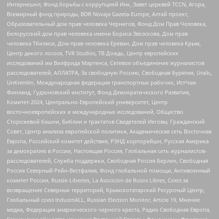
Интернешнл, Фонд борьбы с коррупцией Инк, Завет церквей TCCN, Агора,
Всемирный фонд природы, BDR Novaja Gazeta-Europe, Алтай проект,
Образовательный дом прав человека Чернигов, Фонд Дом Прав Человека,
Белорусский дом прав человека имени Бориса Звозскова, Дом прав
человека Тбилиси, Дом прав человека Ереван, Дом прав человека Крым,
Центр дикого лосося, TVR Studios, ТВ Дождь, Центр европейских
исследований им Вилфрида Мартенса, Сетевое объединение журналистов
расследователей, АЛЛАТРА, За свободную Россию, Свободная Бурятия, Uralic,
UnKremlin, Международная федерация транспортных рабочих, ИстЧам
Финланд, Гудзоновский институт, Фонд Демократического Развития,
Комитет-2024, Центрально-Европейский университет, Центр
восточноевропейских и международных исследований, Общество
Сторожевой башни, Библии и трактатов Свидетелей Иеговы, Гражданский
Совет, Центр анализа европейской политики, Академическая сеть Восточная
Европа, Российский комитет действия, РЭНД корпорейшн, Русская Америка
за демократию в России, Настоящая Россия, Глобальная сеть журналистов-
расследователей, Служба поддержки, Свободная Россия Берлин, Свободная
Россия Северный Рейн-Вестфалия, Фонд глобальной помощи, Антивоенный
комитет России, Russie-Libertes, La Asocicion de Rusos Libres, Союз за
возвращение Северных территорий, Крымскотатарский Ресурсный Центр,
Глобальный союз IndustriALL, Russian Election Monitor, Article 19, Мнение
медиа, Федерация анархического черного креста, Радио Свободная Европа,