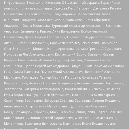
Информации, Экозащита!-Женсовет, Общественный вердикт, Евразийская
антимонопольная ассоциация, Бедушев Петр Петрович, Дзугкоева Регина
Николаевна, Кривенко Сергей Владимирович, Милославский Павел
Юрьевич, Шнырова Ольга Вадимовна, Чанышева Лилия Айратовна,
Сидорович Ольга Борисовна, Туровский Александр Алексеевич, Васильева
Анастасия Евгеньевна, Ривина Анна Валерьевна, Бойко Анатолий
Николаевич, Дугин Сергей Георгиевич, Пивоваров Андрей Сергеевич,
Аверин Виталий Евгеньевич, Барахоев Магомед Бекханович, Шарипков
Олег Викторович, Мошель Ирина Ароновна, Шведов Григорий Сергеевич,
Пономарев Лев Александрович, Каргалицкий Борис Юльевич, Созаев
Валерий Валерьевич, Исламов Тимур Рифгатович, Романова Ольга
Евгеньевна, Щаров Сергей Алексадрович, Цирульников Борис Альбертович,
Гасан Ольга Павловна, Паутов Юрий Анатольевич, Верховский Александр
Маркович, Пислакова-Паркер Марина Петровна, Кочеткова Татьяна
Владимировна, Чуркина Наталья Валерьевна, Акимова Татьяна Николаевна,
Золотарева Екатерина Александровна, Рачинский Ян Збигневич, Жемкова
Елена Борисовна, Гудков Лев Дмитриевич, Илларионова Юлия Юрьевна,
Саранг Анна Васильевна, Захарова Светлана Сергеевна, Аверин Владимир
Анатольевич, Щур Татьяна Михайловна, Щур Николай Алексеевич,
Блинушов Андрей Юрьевич, Мосин Алексей Геннадьевич, Гефтер Валентин
Михайлович, Симонов Алексей Кириллович, Флиге Ирина Анатольевна,
Мельникова Валентина Дмитриевна, Вититинова Елена Владимировна,