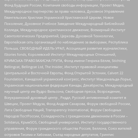
Фонд Будущее России, Компания свободы информации, Проект Медиа,
Международное партнерство за права человека, Духовное Управление
Евангельских Христиан Украинской Христианской Церкви, Новое
Поколение, Духовное Учебное Заведение Международный Библейский
Колледж, Международное христианское движение, Всемирный Институт
Саентологических Предприятий, Церковь Духовной Технологии,
Европейская сеть организаций по наблюдению за выборами, Республика
Польша, СВОБОДНЫЙ ИДЕЛЬ-УРАЛ, Ассоциация развития журналистики,
IStories fonds, Королевский Институт Международных Отношений,
КРИМСЬКА ПРАВОЗАХИСНА ГРУПА, Фонд имени Генриха Бёлля, Stichting
Bellingcat, Bellingcat Ltd, The Insider, Институт правовой инициативы
Центральной и Восточной Европы, Фонд Открытой Эстонии, Calvert 22
Foundation, Канадский украинский конгресс, Институт Макдональда-Лорье,
Украинская национальная федерация Канады, Декабристы, Международный
научный центр им Вудро Вильсона, Свободная пресса, Возрождение,
Всеукраинский духовный центр , Риддл, Русский антивоенный комитет в
Швеции, Проект Медуза, Фонд Андрея Сахарова, Форум свободной России,
Лига Свободных Наций, Transparеncy International, Форум Свободных
Народов ПостРоссии, Солидарность с гражданским движением в России –
Solidarus, КрымSOS, Свободный университет, Институт государственного
управления, Форум гражданского общества Россия, Беллона, Союз жителей
островов Тисима и Хабомаи, Съезд народных депутатов, Гринпис