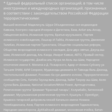
* Единый федеральный список организаций, в том числе
иностранных и международных организаций, признанных
в соответствии с законодательством Российской Федерации
террористическими:
Высший военный Маджлисуль Шура Объединенных сил моджахедов
Кавказа, Конгресс народов Ичкерии и Дагестана, База, Асбат аль-Ансар,
Священная война, Исламская группа, Братья-мусульмане, Партия
исламского освобождения, Лашкар-И-Тайба, Исламская группа, Движение
Талибан, Исламская партия Туркестана, Общество социальных реформ,
Общество возрождения исламского наследия, Дом двух святых, Джунд аш-
Шам, Исламский джихад, Аль-Каида, Имарат Кавказ, АБТО, Правый сектор,
Исламское государство, Джабха аль-Нусра ли-Ахль аш-Шам, Народное
ополчение имени К. Минина и Д. Пожарского, Аджр от Аллаха Субхану уа
Тагьаля SHAM, АУМ Синрике, Муджахеды джамаата Ат-Тавхида Валь-Джихад,
Чистопольский Джамаат, Рохнамо ба суи давлати исломи, Террористическое
сообщество Сеть, Катиба Таухид валь-Джихад, Хайят Тахрир аш-Шам, Ахлю
Сунна Валь Джамаа, National Socialism/White Power, Артподготовка,
Религиозная группа “Джамаат “Красный пахарь”, Колумбайн, Хатлонский
джамаат, Мусульманская религиозная группа п. Кушкуль г. Оренбург,
Крымско-татарский добровольческий батальон имени Номана
Челебиджихана, Азов, Партия исламского возрождения Таджикистана,
Народная самооборона, Дуббайский джамаат, московская ячейка, Батал-