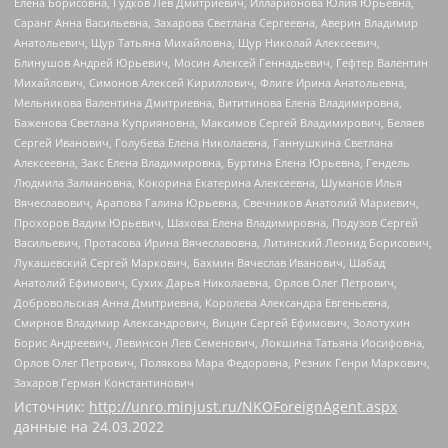
Елена Борисовна, Гудков Лев Дмитриевич, Илларионова Юлия Юрьевна,
Саранг Анна Васильевна, Захарова Светлана Сергеевна, Аверин Владимир
Анатольевич, Щур Татьяна Михайловна, Щур Николай Алексеевич,
Блинушов Андрей Юрьевич, Мосин Алексей Геннадьевич, Гефтер Валентин
Михайлович, Симонов Алексей Кириллович, Флиге Ирина Анатольевна,
Мельникова Валентина Дмитриевна, Вититинова Елена Владимировна,
Баженова Светлана Куприяновна, Максимов Сергей Владимирович, Беляев
Сергей Иванович, Голубева Елена Николаевна, Ганнушкина Светлана
Алексеевна, Закс Елена Владимировна, Буртина Елена Юрьевна, Гендель
Людмила Залмановна, Кокорина Екатерина Алексеевна, Шуманов Илья
Вячеславович, Арапова Галина Юрьевна, Свечников Анатолий Мариевич,
Прохоров Вадим Юрьевич, Шахова Елена Владимировна, Подузов Сергей
Васильевич, Протасова Ирина Вячеславовна, Литинский Леонид Борисович,
Лукашевский Сергей Маркович, Бахмин Вячеслав Иванович, Шабад
Анатолий Ефимович, Сухих Дарья Николаевна, Орлов Олег Петрович,
Добровольская Анна Дмитриевна, Королева Александра Евгеньевна,
Смирнов Владимир Александрович, Вицин Сергей Ефимович, Золотухин
Борис Андреевич, Левинсон Лев Семенович, Локшина Татьяна Иосифовна,
Орлов Олег Петрович, Полякова Мара Федоровна, Резник Генри Маркович,
Захаров Герман Константинович
Источник:
http://unro.minjust.ru/NKOForeignAgent.aspx
данные на
24.03.2022