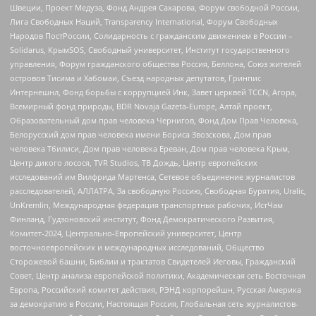
Швеции, Проект Медуза, Фонд Андрея Сахарова, Форум свободной России,
Лига Свободных Наций, Transparеncy International, Форум Свободных
Народов ПостРоссии, Солидарность с гражданским движением в России –
Solidarus, КрымSOS, Свободный университет, Институт государственного
управления, Форум гражданского общества Россия, Беллона, Союз жителей
островов Тисима и Хабомаи, Съезд народных депутатов, Гринпис
Интернешнл, Фонд борьбы с коррупцией Инк, Завет церквей TCCN, Агора,
Всемирный фонд природы, BDR Novaja Gazeta-Europe, Алтай проект,
Образовательный дом прав человека Чернигов, Фонд Дом Прав Человека,
Белорусский дом прав человека имени Бориса Звозскова, Дом прав
человека Тбилиси, Дом прав человека Ереван, Дом прав человека Крым,
Центр дикого лосося, TVR Studios, ТВ Дождь, Центр европейских
исследований им Вилфрида Мартенса, Сетевое объединение журналистов
расследователей, АЛЛАТРА, За свободную Россию, Свободная Бурятия, Uralic,
UnKremlin, Международная федерация транспортных рабочих, ИстЧам
Финланд, Гудзоновский институт, Фонд Демократического Развития,
Комитет-2024, Центрально-Европейский университет, Центр
восточноевропейских и международных исследований, Общество
Сторожевой башни, Библии и трактатов Свидетелей Иеговы, Гражданский
Совет, Центр анализа европейской политики, Академическая сеть Восточная
Европа, Российский комитет действия, РЭНД корпорейшн, Русская Америка
за демократию в России, Настоящая Россия, Глобальная сеть журналистов-