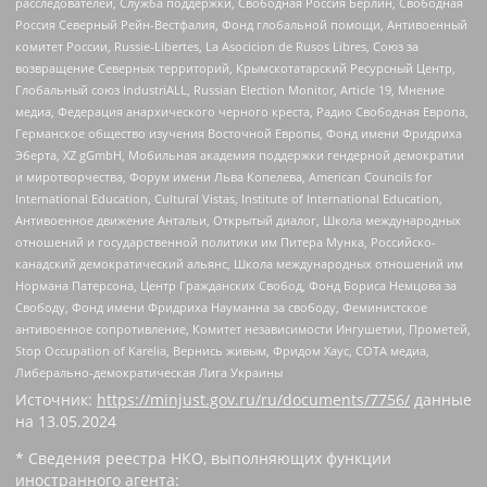
расследователей, Служба поддержки, Свободная Россия Берлин, Свободная
Россия Северный Рейн-Вестфалия, Фонд глобальной помощи, Антивоенный
комитет России, Russie-Libertes, La Asocicion de Rusos Libres, Союз за
возвращение Северных территорий, Крымскотатарский Ресурсный Центр,
Глобальный союз IndustriALL, Russian Election Monitor, Article 19, Мнение
медиа, Федерация анархического черного креста, Радио Свободная Европа,
Германское общество изучения Восточной Европы, Фонд имени Фридриха
Эберта, XZ gGmbH, Мобильная академия поддержки гендерной демократии
и миротворчества, Форум имени Льва Копелева, American Councils for
International Education, Cultural Vistas, Institute of International Education,
Антивоенное движение Антальи, Открытый диалог, Школа международных
отношений и государственной политики им Питера Мунка, Российско-
канадский демократический альянс, Школа международных отношений им
Нормана Патерсона, Центр Гражданских Свобод, Фонд Бориса Немцова за
Свободу, Фонд имени Фридриха Науманна за свободу, Феминистское
антивоенное сопротивление, Комитет независимости Ингушетии, Прометей,
Stop Occupation of Karelia, Вернись живым, Фридом Хаус, СОТА медиа,
Либерально-демократическая Лига Украины
Источник:
https://minjust.gov.ru/ru/documents/7756/
данные
на
13.05.2024
* Сведения реестра НКО, выполняющих функции
иностранного агента: