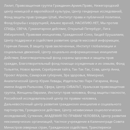
Лилит, Правозащитная группа Гражданин.Армия.Право, Нижегородский
центр немецкой и европейской культуры, Центр гендерных исследований,
Фонд защиты прав граждан Штаб, Институт права и публичной политики,
Фонд борьбы с коррупцией, Альянс врачей, НАСИЛИЮ.НЕТ, Мы против
СПИДа, СВЕЧА, Гуманитарное действие, Открытый Петербург, Лига
Избирателей, Правовая инициатива, Гражданский Союз, Хасдей Ерушалаим,
Центр поддержки и содействия развитию средств массовой информации,
Горячая Линия, В защиту прав заключенных, Институт глобализации и
социальных движений, Центр социально-информационных инициатив
Действие, Благотворительный фонд охраны здоровья и защиты прав
граждан, Благотворительный фонд помощи осужденным и их семьям, Фонд
Тольятти, Новое время, Серебряная тайга, Так-Так-Так, Сова, центр Анна,
Проект Апрель, Самарская губерния, Эра здоровья, Мемориал,
Аналитический Центр Юрия Левады, Издательство Парк Гагарина, Фонд
имени Андрея Рылькова, Сфера, Центр СИБАЛЬТ, Уральская правозащитная
группа, Женщины Евразии, Институт прав человека, Фонд защиты гласности,
Российский исследовательский центр по правам человека,
Дальневосточный центр развития гражданских инициатив и социального
партнерства, Гражданское действие, Центр независимых социологических
исследований, Сутяжник, АКАДЕМИЯ ПО ПРАВАМ ЧЕЛОВЕКА, Центр развития
некоммерческих организаций, Частное учреждение в Калининграде Совета
Министров северных стран, Гражданское содействие, Трансперенси