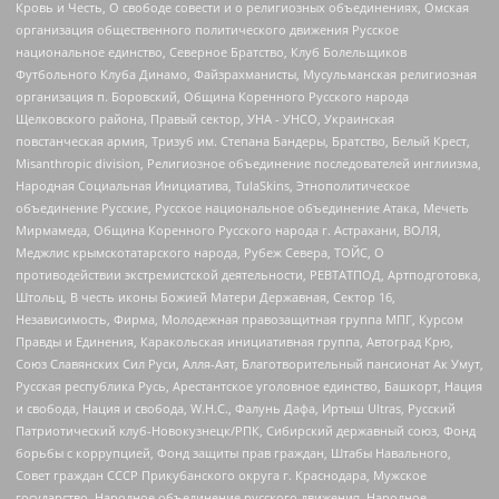
Кровь и Честь, О свободе совести и о религиозных объединениях, Омская
организация общественного политического движения Русское
национальное единство, Северное Братство, Клуб Болельщиков
Футбольного Клуба Динамо, Файзрахманисты, Мусульманская религиозная
организация п. Боровский, Община Коренного Русского народа
Щелковского района, Правый сектор, УНА - УНСО, Украинская
повстанческая армия, Тризуб им. Степана Бандеры, Братство, Белый Крест,
Misanthropic division, Религиозное объединение последователей инглиизма,
Народная Социальная Инициатива, TulaSkins, Этнополитическое
объединение Русские, Русское национальное объединение Атака, Мечеть
Мирмамеда, Община Коренного Русского народа г. Астрахани, ВОЛЯ,
Меджлис крымскотатарского народа, Рубеж Севера, ТОЙС, О
противодействии экстремистской деятельности, РЕВТАТПОД, Артподготовка,
Штольц, В честь иконы Божией Матери Державная, Сектор 16,
Независимость, Фирма, Молодежная правозащитная группа МПГ, Курсом
Правды и Единения, Каракольская инициативная группа, Автоград Крю,
Союз Славянских Сил Руси, Алля-Аят, Благотворительный пансионат Ак Умут,
Русская республика Русь, Арестантское уголовное единство, Башкорт, Нация
и свобода, Нация и свобода, W.H.С., Фалунь Дафа, Иртыш Ultras, Русский
Патриотический клуб-Новокузнецк/РПК, Сибирский державный союз, Фонд
борьбы с коррупцией, Фонд защиты прав граждан, Штабы Навального,
Совет граждан СССР Прикубанского округа г. Краснодара, Мужское
государство, Народное объединение русского движения, Народное