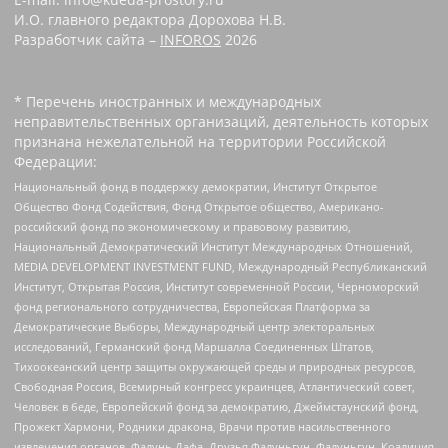
И.О. главного редактора Дорохова Н.В.
Разработчик сайта –
INFOROS
2026
* Перечень иностранных и международных
неправительственных организаций, деятельность которых
признана нежелательной на территории Российской
Федерации:
Национальный фонд в поддержку демократии, Институт Открытое
Общество Фонд Содействия, Фонд Открытое общество, Американо-
российский фонд по экономическому и правовому развитию,
Национальный Демократический Институт Международных Отношений,
MEDIA DEVELOPMENT INVESTMENT FUND, Международный Республиканский
Институт, Открытая Россия, Институт современной России, Черноморский
фонд регионального сотрудничества, Европейская Платформа за
Демократические Выборы, Международный центр электоральных
исследований, Германский фонд Маршалла Соединенных Штатов,
Тихоокеанский центр защиты окружающей среды и природных ресурсов,
Свободная Россия, Всемирный конгресс украинцев, Атлантический совет,
Человек в беде, Европейский фонд за демократию, Джеймстаунский фонд,
Прожект Хармони, Родники дракона, Врачи против насильственного
извлечения органов, Фалунь Дафа, Друзья Фалуньгун, Фалуньгун, Коалиция