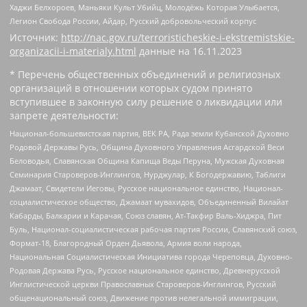
Хаджи Белхороев, Маньяки Культ Убийц, Молодёжь Которая Улыбается,
Легион Свобода России, Айдар, Русский добровольческий корпус
Источник:
http://nac.gov.ru/terroristicheskie-i-ekstremistskie-
organizacii-i-materialy.html
данные на
16.11.2023
* Перечень общественных объединений и религиозных
организаций в отношении которых судом принято
вступившее в законную силу решение о ликвидации или
запрете деятельности:
Национал-большевистская партия, ВЕК РА, Рада земли Кубанской Духовно
Родовой Державы Русь, Община Духовного Управления Асгардской Веси
Беловодья, Славянская Община Капища Веды Перуна, Мужская Духовная
Семинария Староверов-Инглингов, Нурджулар, К Богодержавию, Таблиги
Джамаат, Свидетели Иеговы, Русское национальное единство, Национал-
социалистическое общество, Джамаат мувахидов, Объединенный Вилайат
Кабарды, Балкарии и Карачая, Союз славян, Ат-Такфир Валь-Хиджра, Пит
Буль, Национал-социалистическая рабочая партия России, Славянский союз,
Формат-18, Благородный Орден Дьявола, Армия воли народа,
Национальная Социалистическая Инициатива города Череповца, Духовно-
Родовая Держава Русь, Русское национальное единство, Древнерусской
Инглистической церкви Православных Староверов-Инглингов, Русский
общенациональный союз, Движение против нелегальной иммиграции,