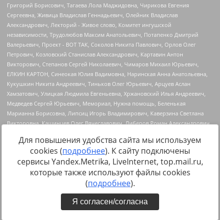
Для повышения удобства сайта мы используем
cookies (
подробнее
). К сайту подключены
сервисы Yandex.Metrika, LiveInternet, top.mail.ru,
Источник:
https://minjust.gov.ru/uploaded/files/reestr-
которые также используют файлы cookies
inostrannyih-agentov-22-03-2024.pdf
данные на
22.03.2024
(
подробнее
).
Я согласен/согласна