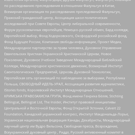
по расследованию преследования в отношении Фалуньгун в Китае,
Всемирная организация по расследованию преследований Фалуньгун,
Пражский гражданский центр, Ассоциация школ политических
исследований при Совете Европы, Центр либеральной современности,
Форум русскоязычных европейцев, Немецко-русский обмен, Бард колледж,
Европейский выбор, Фонд Ходорковского, Оксфордский российский фонд,
Фонд Будущее России, Компания свободы информации, Проект Медиа,
Международное партнерство за права человека, Духовное Управление
Евангельских Христиан Украинской Христианской Церкви, Новое
Поколение, Духовное Учебное Заведение Международный Библейский
Колледж, Международное христианское движение, Всемирный Институт
Саентологических Предприятий, Церковь Духовной Технологии,
Европейская сеть организаций по наблюдению за выборами, Республика
Польша, СВОБОДНЫЙ ИДЕЛЬ-УРАЛ, Ассоциация развития журналистики,
IStories fonds, Королевский Институт Международных Отношений,
КРИМСЬКА ПРАВОЗАХИСНА ГРУПА, Фонд имени Генриха Бёлля, Stichting
Bellingcat, Bellingcat Ltd, The Insider, Институт правовой инициативы
Центральной и Восточной Европы, Фонд Открытой Эстонии, Calvert 22
Foundation, Канадский украинский конгресс, Институт Макдональда-Лорье,
Украинская национальная федерация Канады, Декабристы, Международный
научный центр им Вудро Вильсона, Свободная пресса, Возрождение,
Всеукраинский духовный центр , Риддл, Русский антивоенный комитет в