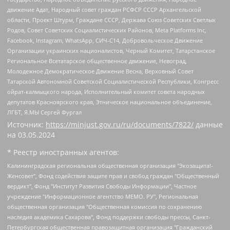
движение Адат, Народный совет граждан РСФСР СССР Архангельской
области, Проект Штурм, Граждане СССР, Держава Союз Советских Светлых
Родов, Совет Советских Социалистических Районов, Meta Platforms Inc,
Facebook, Instagram, WhatsApp, СИЧ-С14, Добровольческое Движение
Организации украинских националистов, Черный Комитет, Татарстанское
Региональное Всетатарское общественное движение, Невоград,
Молодежное Демократическое Движение Весна, Верховный Совет
Татарской Автономной Советской Социалистической Республики, Конгресс
ойрат-калмыцкого народа, Исполнительный комитет совета народных
депутатов Красноярского края, Этническое национальное объединение,
ЛГБТ, Я.МЫ Сергей Фургал
Источник:
https://minjust.gov.ru/ru/documents/7822/
данные
на
03.05.2024
* Реестр иностранных агентов:
Калининградская региональная общественная организация "Экозащита!-Женсовет", Фонд содействия защите прав и свобод граждан "Общественный вердикт", Фонд "Институт Развития Свободы Информации", Частное учреждение "Информационное агентство МЕМО. РУ", Региональная общественная организация "Общественная комиссия по сохранению наследия академика Сахарова", Фонд поддержки свободы прессы, Санкт-Петербургская общественная правозащитная организация "Гражданский контроль", Межрегиональная общественная организация "Информационно-просветительский центр "Мемориал", Региональный Фонд "Центр Защиты Прав Средств Массовой Информации", с 05.12.2023 Фонд "Центр Защиты Прав Средств массовой информации", Региональная общественная благотворительная организация помощи беженцам и мигрантам "Гражданское содействие", Негосударственное образовательное учреждение дополнительного профессионального образования (повышение квалификации) специалистов "АКАДЕМИЯ ПО ПРАВАМ ЧЕЛОВЕКА", Свердловская региональная общественная организация "Сутяжник", Автономная некоммерческая организация "Центр независимых социологических исследований", Союз общественных объединений "Российский исследовательский центр по правам человека", Региональное общественное учреждение научно-информационный центр "МЕМОРИАЛ", Некоммерческая организация "Фонд защиты гласности", Автономная некоммерческая организация "Институт прав человека", Городская общественная организация "Екатеринбургское общество "МЕМОРИАЛ", Городская общественная организация "Рязанское историко-просветительское и правозащитное общество "Мемориал" (Рязанский Мемориал), Челябинский региональный орган общественной самодеятельности – женское общественное объединение "Женщины Евразии", Челябинский региональный орган общественной самодеятельности "Уральская правозащитная группа", Фонд содействия защите здоровья и социальной справедливости имени Андрея Рылькова, Автономная Некоммерческая Организация "Аналитический Центр Юрия Левады", Автономная некоммерческая организация социальной поддержки населения "Проект Апрель", Региональная общественная организация помощи женщинам и детям, находящимся в кризисной ситуации "Информационно-методический центр "Анна", Фонд содействия развитию массовых коммуникаций и правовому просвещению "Так-так-Так", Фонд содействия устойчивому развитию "Серебряная тайга", Свердловский региональный общественный фонд социальных проектов "Новое время", "Idel.Реалии", Кавказ.Реалии, Крым.Реалии, Телеканал Настоящее Время, Татаро-башкирская служба Радио Свобода (Azatliq Radiosi), Радио Свободная Европа/Радио Свобода (PCE/PC), "Сибирь.Реалии", "Фактограф", Благотворительный фонд помощи осужденным и их семьям, Автономная некоммерческая организация "Институт глобализации и социальных движений", Фонд "В защиту прав заключенных", Частное учреждение "Центр поддержки и содействия развитию средств массовой информации", Пензенский региональный общественный благотворительный фонд "Гражданский союз", "Север.Реалии", Некоммерческая организация Фонд "Правовая инициатива", Общество с ограниченной ответственностью "Радио Свободная Европа/Радио Свобода", Чешское информационное агентство "MEDIUM-ORIENT", Красноярская региональная общественная организация "Мы против СПИДа", Камалягин Денис Николаевич, Маркелов Сергей Евгеньевич, Пономарев Лев Александрович, Савицкая Людмила Алексеевна, Автономная некоммерческая организация "Центр по работе с проблемой насилия "НАСИЛИЮ.НЕТ", Межрегиональный профессиональный союз работников здравоохранения "Альянс врачей", Юридическое лицо, зарегистрированное в Латвийской Республике, SIA "Medusa Project" (регистрационный номер 40103797863, дата регистрации 10.06.2014), Некоммерческая организация "Фонд по борьбе с коррупцией", Автономная некоммерческая организация "Институт права и публичной политики", Баданин Роман Сергеевич, Гликин Максим Александрович, Железнова Мария Михайловна, Лукьянова Юлия Сергеевна, Маетная Елизавета Витальевна, Маняхин Петр Борисович, Чуракова Ольга Владимировна, Ярош Юлия Петровна, Юридическое лицо "The Insider SIA", зарегистрированное в Риге, Латвийская Республика (дата регистрации 26.06.2015), являющееся администратором доменного имени интернет-издания "The Insider SIA", https://theins.ru, Постернак Алексей Евгеньевич, Рубин Михаил Аркадьевич, Анин Роман Александрович, Юридическое лицо Istories fonds, зарегистрированное в Латвийской Республике (регистрационный номер 50008295751, дата регистрации 24.02.2020), Великовский Дмитрий Александрович, Долинина Ирина Николаевна, Мароховская Алеся Алексеевна, Шлейнов Роман Юрьевич, Шмагун Олеся Валентиновна, Общество с ограниченной ответственностью "Альтаир 2021", Общество с ограниченной ответственностью "Вега 2021", Общество с ограниченной ответственностью "Главный редактор 2021", Общество с ограниченной ответственностью "Ромашки монолит", Важенков Артем Валерьевич, Ивановская областная общественная организация "Центр гендерных исследований", Гурман Юрий Альбертович, Медиапроект "ОВД-Инфо", Егоров Владимир Владимирович, Жилинский Владимир Александрович, Общество с ограниченной ответственностью "ЗП", Иванова София Юрьевна, Карезина Инна Павловна, Кильтау Екатерина Викторовна, Петров Алексей Викторович, Пискунов Сергей Евгеньевич, Смирнов Сергей Сергеевич, Тихонов Михаил Сергеевич, Общество с ограниченной ответственностью "ЖУРНАЛИСТ-ИНОСТРАННЫЙ АГЕНТ", Арапова Галина Юрьевна, Вольтская Татьяна Анатольевна, Американская компания "Mason G.E.S. Anonymous Foundation" (США), являющаяся владельцем интернет-издания https://mnews.world/, Компания "Stichting Bellingcat", зарегистрированная в Нидерландах (дата регистрации 11.07.2018), Захаров Андрей Вячеславович, Клепиковская Екатерина Дмитриевна, Общество с ограниченной ответственностью "МЕМО", Перл Роман Александрович, Симонов Евгений Алексеевич, Соловьева Елена Анатольевна, Сотников Даниил Владимирович, Сурначева Елизавета Дмитриевна, Автономная некоммерческая организация по защите прав человека и информированию населения "Якутия – Наше Мнение", Общество с ограниченной ответственностью "Москоу диджитал медиа", с 26.01.2023 Общество с ограниченной ответственностью "Чайка Белые сады", Ветошкина Валерия Валерьевна, Заговора Максим Александрович, Межрегиональное общественное движение "Российская ЛГБТ - сеть", Оленичев Максим Владимирович, Павлов Иван Юрьевич, Скворцова Елена Сергеевна, Общество с ограниченной ответственностью "Как бы инагент", Кочетков Игорь Викторович, Общество с ограниченной ответственностью "Честные выборы", Еланчик Олег Александрович, Общество с ограниченной ответственностью "Нобелевский призыв", Гималова Регина Эмилевна, Григорьев Андрей Валерьевич, Григорьева Алина Александровна, Ассоциация по содействию защите прав призывников, альтернативнослужащих и военнослужащих "Правозащитная группа "Гражданин.Армия.Право", Хисамова Регина Фаритовна, Автономная некоммерческая организация по реализации социально-правовых программ "Лилит", Дальневосточное общественное движение "Маяк", Санкт-Петербургская ЛГБТ-инициативная группа "Выход", Инициативная группа ЛГБТ+ "Реверс", Алексеев Андрей Викторович, Бекбулатова Таисия Львовна, Беляев Иван Михайлович, Владыкина Елена Сергеевна, Гельман Марат Александрович, Никульшина Вероника Юрьевна, Толоконникова Надежда Андреевна, Шендерович Виктор Анатольевич, Общество с ограниченной ответственностью "Данное сообщение", Общество с ограниченной ответственностью Издательский дом "Новая глава", Айнбиндер Александра Александровна, Московский комьюнити-центр для ЛГБТ+инициатив, Благотворительный фонд развития филантропии, Deutsche Welle (Германия, Kurt-Schumacher-Strasse 3, 53113 Bonn), Борзунова Мария Михайловна, Воробьев Виктор Викторович, Голубева Анна Львовна, Константинова Алла Михайловна, Малкова Ирина Владимировна, Мурадов Мурад Абдулгалимович, Осетинская Елизавета Николаевна, Понасенков Евгений Николаевич, Ганапольский Матвей Юрьевич, Киселев Евгений Алексеевич, Борухович Ирина Григорьевна, Дремин Иван Тимофеевич, Дубровский Дмитрий Викторович, Красноярская региональная общественная организация поддержки и развития альтернативных образовательных технологий и межкультурных коммуникаций "ИНТЕРРА", Маяковская Екатерина Алексеевна, Фейгин Марк Захарович, Филимонов Андрей Викторович, Дзугкоева Регина Николаевна, Доброхотов Роман Александрович, Дудь Юрий Александрович, Елкин Сергей Владимирович, Кругликов Кирилл Игоревич, Сабунаева Мария Леонидовна, Семенов Алексей Владимирович, Шаинян Карен Багратович, Шульман Екатерина Михайловна, Асафьев Артур Валерьевич, Вахштайн Виктор Семенович, Венедиктов Алексей Алексеевич, Лушникова Екатерина Евгеньевна, Волков Леонид Михайлович, Невзоров Александр Глебович, Пархоменко Сергей Борисович, Сироткин Ярослав Николаевич, Кара-Мурза Владимир Владимирович, Баранова Наталья Владимировна, Гозман Леонид Яковлевич, Кагарлицкий Борис Юльевич, Климарев Михаил Валерьевич, Милов Владимир Станиславович, Автономная некоммерческая организация Краснодарский центр современного искусства "Типография", Моргенштерн Алишер Тагирович, Соболь Любовь Эдуардовна, Общество с ограниченной ответственностью "ЛИЗА НОРМ", Каспаров Гарри Кимович, Ходорковский Михаил Борисович, Общество с ограниченной ответственностью "Апрельские тезисы", Данилович Ирина Брониславовна, Кашин Олег Владимирович, Петров Николай Владимирович, Пивоваров Алексей Владимирович, Соколов Михаил Владимирович, Цветкова Юлия Владимировна, Чичваркин Евгений Александрович, Комитет против пыток/Команда против пыток, Общество с ограниченной ответственностью "Первый научный", Общество с ограниченной ответственностью "Вертолет и ко", Белоцерковская Вероника Борисовна, Кац Максим Евгеньевич, Лазарева Татьяна Юрьевна, Шаведдинов Руслан Табризович, Яшин Илья Валерьевич, Общество с ограниченной ответственностью "Иноагент ААВ", Алешковский Дмитрий Петрович, Альбац Евгения Марковна, Быков Дмитрий Львович, Галямина Юлия Евгеньевна, Лойко Сергей Леонидович, Мартынов Кирилл Константинович, Медведев Сергей Александрович, Крашенинников Федор Геннадиевич, Гордеева Катерина Вл