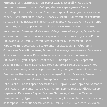
Интернешнл-Р, Центр Защиты Прав Средств Массовой Информации,
Институт развития прессы - Сибирь, Частное учреждение в Санкт-
Петербурге Совета Министров Северных Стран, Фонд поддержки свободы
прессы, Гражданский контроль, Человек и Закон, Общественная комиссия
по сохранению наследия академика Сахарова, Информационное агентство
МЕМО. РУ, Институт региональной прессы, Институт Развития Свободы
Информации, Экозащита!-Женсовет, Общественный вердикт, Евразийская
антимонопольная ассоциация, Бедушев Петр Петрович, Дзугкоева Регина
Николаевна, Кривенко Сергей Владимирович, Милославский Павел
Юрьевич, Шнырова Ольга Вадимовна, Чанышева Лилия Айратовна,
Сидорович Ольга Борисовна, Туровский Александр Алексеевич, Васильева
Анастасия Евгеньевна, Ривина Анна Валерьевна, Бойко Анатолий
Николаевич, Дугин Сергей Георгиевич, Пивоваров Андрей Сергеевич,
Аверин Виталий Евгеньевич, Барахоев Магомед Бекханович, Шарипков
Олег Викторович, Мошель Ирина Ароновна, Шведов Григорий Сергеевич,
Пономарев Лев Александрович, Каргалицкий Борис Юльевич, Созаев
Валерий Валерьевич, Исламов Тимур Рифгатович, Романова Ольга
Евгеньевна, Щаров Сергей Алексадрович, Цирульников Борис Альбертович,
Гасан Ольга Павловна, Паутов Юрий Анатольевич, Верховский Александр
Маркович, Пислакова-Паркер Марина Петровна, Кочеткова Татьяна
Владимировна, Чуркина Наталья Валерьевна, Акимова Татьяна Николаевна,
Золотарева Екатерина Александровна, Рачинский Ян Збигневич, Жемкова