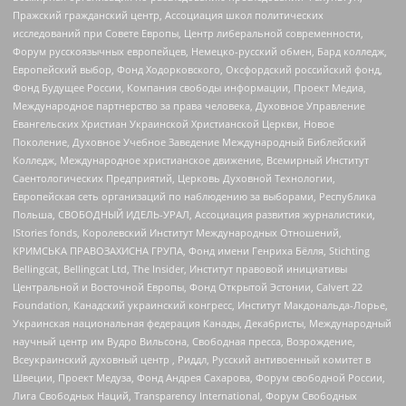
Пражский гражданский центр, Ассоциация школ политических
исследований при Совете Европы, Центр либеральной современности,
Форум русскоязычных европейцев, Немецко-русский обмен, Бард колледж,
Европейский выбор, Фонд Ходорковского, Оксфордский российский фонд,
Фонд Будущее России, Компания свободы информации, Проект Медиа,
Международное партнерство за права человека, Духовное Управление
Евангельских Христиан Украинской Христианской Церкви, Новое
Поколение, Духовное Учебное Заведение Международный Библейский
Колледж, Международное христианское движение, Всемирный Институт
Саентологических Предприятий, Церковь Духовной Технологии,
Европейская сеть организаций по наблюдению за выборами, Республика
Польша, СВОБОДНЫЙ ИДЕЛЬ-УРАЛ, Ассоциация развития журналистики,
IStories fonds, Королевский Институт Международных Отношений,
КРИМСЬКА ПРАВОЗАХИСНА ГРУПА, Фонд имени Генриха Бёлля, Stichting
Bellingcat, Bellingcat Ltd, The Insider, Институт правовой инициативы
Центральной и Восточной Европы, Фонд Открытой Эстонии, Calvert 22
Foundation, Канадский украинский конгресс, Институт Макдональда-Лорье,
Украинская национальная федерация Канады, Декабристы, Международный
научный центр им Вудро Вильсона, Свободная пресса, Возрождение,
Всеукраинский духовный центр , Риддл, Русский антивоенный комитет в
Швеции, Проект Медуза, Фонд Андрея Сахарова, Форум свободной России,
Лига Свободных Наций, Transparеncy International, Форум Свободных