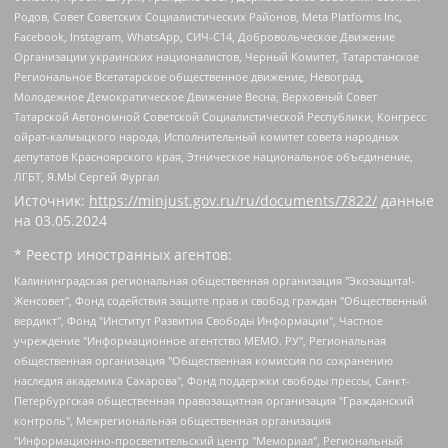
Родов, Совет Советских Социалистических Районов, Meta Platforms Inc,
Facebook, Instagram, WhatsApp, СИЧ-С14, Добровольческое Движение
Организации украинских националистов, Черный Комитет, Татарстанское
Региональное Всетатарское общественное движение, Невоград,
Молодежное Демократическое Движение Весна, Верховный Совет
Татарской Автономной Советской Социалистической Республики, Конгресс
ойрат-калмыцкого народа, Исполнительный комитет совета народных
депутатов Красноярского края, Этническое национальное объединение,
ЛГБТ, Я.МЫ Сергей Фургал
Источник:
https://minjust.gov.ru/ru/documents/7822/
данные
на
03.05.2024
* Реестр иностранных агентов:
Калининградская региональная общественная организация "Экозащита!-Женсовет", Фонд содействия защите прав и свобод граждан "Общественный вердикт", Фонд "Институт Развития Свободы Информации", Частное учреждение "Информационное агентство МЕМО. РУ", Региональная общественная организация "Общественная комиссия по сохранению наследия академика Сахарова", Фонд поддержки свободы прессы, Санкт-Петербургская общественная правозащитная организация "Гражданский контроль", Межрегиональная общественная организация "Информационно-просветительский центр "Мемориал", Региональный Фонд "Центр Защиты Прав Средств Массовой Информации", с 05.12.2023 Фонд "Центр Защиты Прав Средств массовой информации", Региональная общественная благотворительная организация помощи беженцам и мигрантам "Гражданское содействие", Негосударственное образовательное учреждение дополнительного профессионального образования (повышение квалификации) специалистов "АКАДЕМИЯ ПО ПРАВАМ ЧЕЛОВЕКА", Свердловская региональная общественная организация "Сутяжник", Автономная некоммерческая организация "Центр независимых социологических исследований", Союз общественных объединений "Российский исследовательский центр по правам человека", Региональное общественное учреждение научно-информационный центр "МЕМОРИАЛ", Некоммерческая организация "Фонд защиты гласности", Автономная некоммерческая организация "Институт прав человека", Городская общественная организация "Екатеринбургское общество "МЕМОРИАЛ", Городская общественная организация "Рязанское историко-просветительское и правозащитное общество "Мемориал" (Рязанский Мемориал), Челябинский региональный орган общественной самодеятельности – женское общественное объединение "Женщины Евразии", Челябинский региональный орган общественной самодеятельности "Уральская правозащитная группа", Фонд содействия защите здоровья и социальной справедливости имени Андрея Рылькова, Автономная Некоммерческая Организация "Аналитический Центр Юрия Левады", Автономная некоммерческая организация социальной поддержки населения "Проект Апрель", Региональная общественная организация помощи женщинам и детям, находящимся в кризисной ситуации "Информационно-методический центр "Анна", Фонд содействия развитию массовых коммуникаций и правовому просвещению "Так-так-Так", Фонд содействия устойчивому развитию "Серебряная тайга", Свердловский региональный общественный фонд социальных проектов "Новое время", "Idel.Реалии", Кавказ.Реалии, Крым.Реалии, Телеканал Настоящее Время, Татаро-башкирская служба Радио Свобода (Azatliq Radiosi), Радио Свободная Европа/Радио Свобода (PCE/PC), "Сибирь.Реалии", "Фактограф", Благотворительный фонд помощи осужденным и их семьям, Автономная некоммерческая организация "Институт глобализации и социальных движений", Фонд "В защиту прав заключенных", Частное учреждение "Центр поддержки и содействия развитию средств массовой информации", Пензенский региональный общественный благотворительный фонд "Гражданский союз", "Север.Реалии", Некоммерческая организация Фонд "Правовая инициатива", Общество с ограниченной ответственностью "Радио Свободная Европа/Радио Свобода", Чешское информационное агентство "MEDIUM-ORIENT", Красноярская региональная общественная организация "Мы против СПИДа", Камалягин Денис Николаевич, Маркелов Сергей Евгеньевич, Пономарев Лев Александрович, Савицкая Людмила Алексеевна, Автономная некоммерческая организация "Центр по работе с проблемой насилия "НАСИЛИЮ.НЕТ", Межрегиональный профессиональный союз работников здравоохранения "Альянс врачей", Юридическое лицо, зарегистрированное в Латвийской Республике, SIA "Medusa Project" (регистрационный номер 40103797863, дата регистрации 10.06.2014), Некоммерческая организация "Фонд по борьбе с коррупцией", Автономная некоммерческая организация "Институт права и публичной политики", Баданин Роман Сергеевич, Гликин Максим Александрович, Железнова Мария Михайловна, Лукьянова Юлия Сергеевна, Маетная Елизавета Витальевна, Маняхин Петр Борисович, Чуракова Ольга Владимировна, Ярош Юлия Петровна, Юридическое лицо "The Insider SIA", зарегистрированное в Риге, Латвийская Республика (дата регистрации 26.06.2015), являющееся администратором доменного имени интернет-издания "The Insider SIA", https://theins.ru, Постернак Алексей Евгеньевич, Рубин Михаил Аркадьевич, Анин Роман Александрович, Юридическое лицо Istories fonds, зарегистрированное в Латвийской Республике (регистрационный номер 50008295751, дата регистрации 24.02.2020), Великовский Дмитрий Александрович, Долинина Ирина Николаевна, Мароховская Алеся Алексеевна, Шлейнов Роман Юрьевич, Шмагун Олеся Валентиновна, Общество с ограниченной ответственностью "Альтаир 2021", Общество с ограниченной ответственностью "Вега 2021", Общество с ограниченной ответственностью "Главный редактор 2021", Общество с ограниченной ответственностью "Ромашки монолит", Важенков Артем Валерьевич, Ивановская областная общественная организация "Центр гендерных исследований", Гурман Юрий Альбертович, Медиапроект "ОВД-Инфо", Егоров Владимир Владимирович, Жилинский Владимир Александрович, Общество с ограниченной ответственностью "ЗП", Иванова София Юрьевна, Карезина Инна Павловна, Кильтау Екатерина Викторовна, Петров Алексей Викторович, Пискунов Сергей Евгеньевич, Смирнов Сергей Сергеевич, Тихонов Михаил Сергеевич, Общество с ограниченной ответственностью "ЖУРНАЛИСТ-ИНОСТРАННЫЙ АГЕНТ", Арапова Галина Юрьевна, Вольтская Татьяна Анатольевна, Американская компания "Mason G.E.S. Anonymous Foundation" (США), являющаяся владельцем интернет-издания https://mnews.world/, Компания "Stichting Bellingcat", зарегистрированная в Нидерландах (дата регистрации 11.07.2018), Захаров Андрей Вячеславович, Клепиковская Екатерина Дмитриевна, Общество с ограниченной ответственностью "МЕМО", Перл Роман Александрович, Симонов Евгений Алексеевич, Соловьева Елена Анатольевна, Сотников Даниил Владимирович, Сурначева Елизавета Дмитриевна, Автономная некоммерческая организация по защите прав человека и информированию населения "Якутия – Наше Мнение", Общество с ограниченной ответственностью "Москоу диджитал медиа", с 26.01.2023 Общество с ограниченной ответственностью "Чайка Белые сады", Ветошкина Валерия Валерьевна, Заговора Максим Александрович, Межрегиональное общественное движение "Российская ЛГБТ - сеть", Оленичев Максим Владимирович, Павлов Иван Юрьевич, Скворцова Елена Сергеевна, Общество с ограниченной ответственностью "Как бы инагент", Кочетков Игорь Викторович, Общество с ограниченной ответственностью "Честные выборы", Еланчик Олег Александрович, Общество с ограниченной ответственностью "Нобелевский призыв", Гималова Регина Эмилевна, Григорьев Андрей Валерьевич, Григорьева Алина Александровна, Ассоциация по содействию защите прав призывников, альтернативнослужащих и военнослужащих "Правозащитная группа "Гражданин.Армия.Право", Хисамова Регина Фаритовна, Автономная некоммерческая организация по реализации социально-правовых программ "Лилит", Дальневосточное общественное движение "Маяк", Санкт-Петербургская ЛГБТ-инициативная группа "Выход", Инициативная группа ЛГБТ+ "Реверс", Алексеев Андрей Викторович, Бекбулатова Таисия Львовна, Беляев Иван Михайлович, Владыкина Елена Сергеевна, Гельман Марат Александрович, Никульшина Вероника Юрьевна, Толоконникова Надежда Андреевна, Шендерович Виктор Анатольевич, Общество с ограниченной ответственностью "Данное сообщение", Общество с ограниченной ответственностью Издательский дом "Новая глава", Айнбиндер Александра Александровна, Московский комьюнити-центр для ЛГБТ+инициатив, Благотворительный фонд развития филантропии, Deutsche Welle (Германия, Kurt-Schumacher-Strasse 3, 53113 Bonn), Борзунова Мария Михайловна, Воробьев Виктор Викторович, Голубева Анна Львовна, Константинова Алла Михайловна, Малкова Ирина Владимировна, Мурадов Мурад Абдулгалимович, Осетинская Елизавета Николаевна, Понасенков Евгений Николаевич, Ганапольский Матвей Юрьевич, Киселев Евгений Алексеевич, Борухович Ирина Григорьевна, Дремин Иван Тимофеевич, Дубровский Дмитрий Викторович, Красноярская региональная общественная организация поддержки и развития альтернативных образовательных технологий и межкультурных коммуникаций "ИНТЕРРА", Маяковская Екатерина Алексеевна, Фейгин Марк Захарович, Филимонов Андрей Викторович, Дзугкоева Регина Николаевна, Доброхотов Роман Александрович, Дудь Юрий Александрович, Елкин Сергей Владимирович, Кругликов Кирилл Игоревич, Сабунаева Мария Леонидовна, Семенов Алексей Владимирович, Шаинян Карен Багратович, Шульман Екатерина Михайловна, Асафьев Артур Валерьевич, Вахштайн Виктор Семенович, Венедиктов Алексей Алексеевич, Лушникова Екатерина Евгеньевна, Волков Леонид Михайлович, Невзоров Александр Глебович, Пархоменко Сергей Борисович, Сироткин Ярослав Николаевич, Кара-Мурза Владимир Владимирович, Баранова Наталья Владимировна, Гозман Леонид Яковлевич, Кагарлицкий Борис Юльевич, Климарев Михаил Валерьевич, Милов Владимир Станиславович, Автономная некоммерческая организация Краснодарский центр современного искусства "Типография", Моргенштерн Алишер Тагирович, Соболь Любовь Эдуардовна, Общество с ограниченной ответственностью "ЛИЗА НОРМ", Каспаров Гарри Кимович, Ходорковский Михаил Борисович, Общество с ограниченной ответственностью "Апрельские тезисы", Данилович Ирина Брониславовна, Кашин Олег Владимирович, Петров Николай Владимирович, Пивоваров Алексей Владимирович, Соколов Михаил Владимирович, Цветкова Юлия Владимировна, Чичваркин Евгений Александрович, Комитет против пыток/Команда против пыток, Общество с ограниченной ответственностью "Первый научный", Общество с ограниченной ответственностью "Вертолет и ко", Белоцерковская Вероника Борисовна, Кац Максим Евгеньевич, Лазарева Татьяна Юрьевна, Шаведдинов Руслан Табризович, Яшин Илья Валерьевич, Общество с ограниченной ответственностью "Иноагент ААВ", Алешковский Дмитрий Петрович, Альбац Евгения Марковна, Быков Дмитрий Львович, Галямина Юлия Евгеньевна, Лойко Сергей Леонидович, Мартынов Кирилл Константинович, Медведев Сергей Александрович, Крашенинников Федор Геннадиевич, Гордеева Катерина Вл