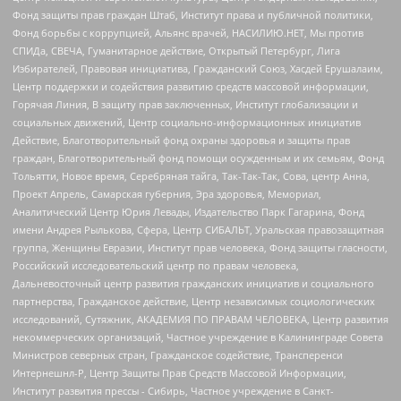
Фонд защиты прав граждан Штаб, Институт права и публичной политики,
Фонд борьбы с коррупцией, Альянс врачей, НАСИЛИЮ.НЕТ, Мы против
СПИДа, СВЕЧА, Гуманитарное действие, Открытый Петербург, Лига
Избирателей, Правовая инициатива, Гражданский Союз, Хасдей Ерушалаим,
Центр поддержки и содействия развитию средств массовой информации,
Горячая Линия, В защиту прав заключенных, Институт глобализации и
социальных движений, Центр социально-информационных инициатив
Действие, Благотворительный фонд охраны здоровья и защиты прав
граждан, Благотворительный фонд помощи осужденным и их семьям, Фонд
Тольятти, Новое время, Серебряная тайга, Так-Так-Так, Сова, центр Анна,
Проект Апрель, Самарская губерния, Эра здоровья, Мемориал,
Аналитический Центр Юрия Левады, Издательство Парк Гагарина, Фонд
имени Андрея Рылькова, Сфера, Центр СИБАЛЬТ, Уральская правозащитная
группа, Женщины Евразии, Институт прав человека, Фонд защиты гласности,
Российский исследовательский центр по правам человека,
Дальневосточный центр развития гражданских инициатив и социального
партнерства, Гражданское действие, Центр независимых социологических
исследований, Сутяжник, АКАДЕМИЯ ПО ПРАВАМ ЧЕЛОВЕКА, Центр развития
некоммерческих организаций, Частное учреждение в Калининграде Совета
Министров северных стран, Гражданское содействие, Трансперенси
Интернешнл-Р, Центр Защиты Прав Средств Массовой Информации,
Институт развития прессы - Сибирь, Частное учреждение в Санкт-