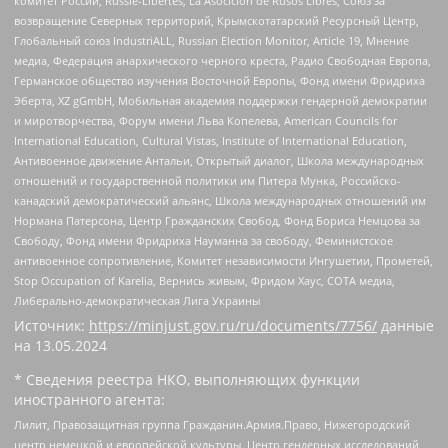
комитет России, Russie-Libertes, La Asocicion de Rusos Libres, Союз за
возвращение Северных территорий, Крымскотатарский Ресурсный Центр,
Глобальный союз IndustriALL, Russian Election Monitor, Article 19, Мнение
медиа, Федерация анархического черного креста, Радио Свободная Европа,
Германское общество изучения Восточной Европы, Фонд имени Фридриха
Эберта, XZ gGmbH, Мобильная академия поддержки гендерной демократии
и миротворчества, Форум имени Льва Копелева, American Councils for
International Education, Cultural Vistas, Institute of International Education,
Антивоенное движение Антальи, Открытый диалог, Школа международных
отношений и государственной политики им Питера Мунка, Российско-
канадский демократический альянс, Школа международных отношений им
Нормана Патерсона, Центр Гражданских Свобод, Фонд Бориса Немцова за
Свободу, Фонд имени Фридриха Науманна за свободу, Феминистское
антивоенное сопротивление, Комитет независимости Ингушетии, Прометей,
Stop Occupation of Karelia, Вернись живым, Фридом Хаус, СОТА медиа,
Либерально-демократическая Лига Украины
Источник:
https://minjust.gov.ru/ru/documents/7756/
данные
на
13.05.2024
* Сведения реестра НКО, выполняющих функции
иностранного агента:
Лилит, Правозащитная группа Гражданин.Армия.Право, Нижегородский
центр немецкой и европейской культуры, Центр гендерных исследований,