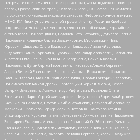
Петербурге Совета Министров Северных Стран, Фонд поддержки свободы
прессы, Гражданский контроль, Человек и Закон, Общественная комиссия
по сохранению наследия академика Сахарова, Информационное агентство
МЕМО. РУ, Институт региональной прессы, Институт Развития Свободы
Информации, Экозащита!-Женсовет, Общественный вердикт, Евразийская
антимонопольная ассоциация, Бедушев Петр Петрович, Дзугкоева Регина
Николаевна, Кривенко Сергей Владимирович, Милославский Павел
Юрьевич, Шнырова Ольга Вадимовна, Чанышева Лилия Айратовна,
Сидорович Ольга Борисовна, Туровский Александр Алексеевич, Васильева
Анастасия Евгеньевна, Ривина Анна Валерьевна, Бойко Анатолий
Николаевич, Дугин Сергей Георгиевич, Пивоваров Андрей Сергеевич,
Аверин Виталий Евгеньевич, Барахоев Магомед Бекханович, Шарипков
Олег Викторович, Мошель Ирина Ароновна, Шведов Григорий Сергеевич,
Пономарев Лев Александрович, Каргалицкий Борис Юльевич, Созаев
Валерий Валерьевич, Исламов Тимур Рифгатович, Романова Ольга
Евгеньевна, Щаров Сергей Алексадрович, Цирульников Борис Альбертович,
Гасан Ольга Павловна, Паутов Юрий Анатольевич, Верховский Александр
Маркович, Пислакова-Паркер Марина Петровна, Кочеткова Татьяна
Владимировна, Чуркина Наталья Валерьевна, Акимова Татьяна Николаевна,
Золотарева Екатерина Александровна, Рачинский Ян Збигневич, Жемкова
Елена Борисовна, Гудков Лев Дмитриевич, Илларионова Юлия Юрьевна,
Саранг Анна Васильевна, Захарова Светлана Сергеевна, Аверин Владимир