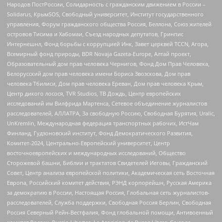
Народов ПостРоссии, Солидарность с гражданским движением в России –
Solidarus, КрымSOS, Свободный университет, Институт государственного
управления, Форум гражданского общества Россия, Беллона, Союз жителей
островов Тисима и Хабомаи, Съезд народных депутатов, Гринпис
Интернешнл, Фонд борьбы с коррупцией Инк, Завет церквей TCCN, Агора,
Всемирный фонд природы, BDR Novaja Gazeta-Europe, Алтай проект,
Образовательный дом прав человека Чернигов, Фонд Дом Прав Человека,
Белорусский дом прав человека имени Бориса Звозскова, Дом прав
человека Тбилиси, Дом прав человека Ереван, Дом прав человека Крым,
Центр дикого лосося, TVR Studios, ТВ Дождь, Центр европейских
исследований им Вилфрида Мартенса, Сетевое объединение журналистов
расследователей, АЛЛАТРА, За свободную Россию, Свободная Бурятия, Uralic,
UnKremlin, Международная федерация транспортных рабочих, ИстЧам
Финланд, Гудзоновский институт, Фонд Демократического Развития,
Комитет-2024, Центрально-Европейский университет, Центр
восточноевропейских и международных исследований, Общество
Сторожевой башни, Библии и трактатов Свидетелей Иеговы, Гражданский
Совет, Центр анализа европейской политики, Академическая сеть Восточная
Европа, Российский комитет действия, РЭНД корпорейшн, Русская Америка
за демократию в России, Настоящая Россия, Глобальная сеть журналистов-
расследователей, Служба поддержки, Свободная Россия Берлин, Свободная
Россия Северный Рейн-Вестфалия, Фонд глобальной помощи, Антивоенный