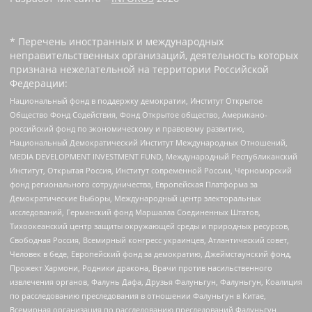
* Перечень иностранных и международных
неправительственных организаций, деятельность которых
признана нежелательной на территории Российской
Федерации:
Национальный фонд в поддержку демократии, Институт Открытое
Общество Фонд Содействия, Фонд Открытое общество, Американо-
российский фонд по экономическому и правовому развитию,
Национальный Демократический Институт Международных Отношений,
MEDIA DEVELOPMENT INVESTMENT FUND, Международный Республиканский
Институт, Открытая Россия, Институт современной России, Черноморский
фонд регионального сотрудничества, Европейская Платформа за
Демократические Выборы, Международный центр электоральных
исследований, Германский фонд Маршалла Соединенных Штатов,
Тихоокеанский центр защиты окружающей среды и природных ресурсов,
Свободная Россия, Всемирный конгресс украинцев, Атлантический совет,
Человек в беде, Европейский фонд за демократию, Джеймстаунский фонд,
Прожект Хармони, Родники дракона, Врачи против насильственного
извлечения органов, Фалунь Дафа, Друзья Фалуньгун, Фалуньгун, Коалиция
по расследованию преследования в отношении Фалуньгун в Китае,
Всемирная организация по расследованию преследований Фалуньгун,