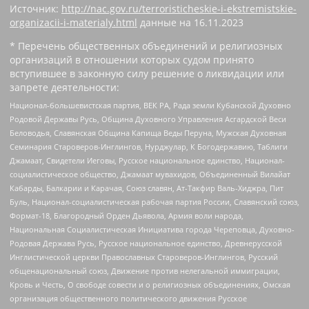
Источник:
http://nac.gov.ru/terroristicheskie-i-ekstremistskie-
organizacii-i-materialy.html
данные на
16.11.2023
* Перечень общественных объединений и религиозных
организаций в отношении которых судом принято
вступившее в законную силу решение о ликвидации или
запрете деятельности:
Национал-большевистская партия, ВЕК РА, Рада земли Кубанской Духовно
Родовой Державы Русь, Община Духовного Управления Асгардской Веси
Беловодья, Славянская Община Капища Веды Перуна, Мужская Духовная
Семинария Староверов-Инглингов, Нурджулар, К Богодержавию, Таблиги
Джамаат, Свидетели Иеговы, Русское национальное единство, Национал-
социалистическое общество, Джамаат мувахидов, Объединенный Вилайат
Кабарды, Балкарии и Карачая, Союз славян, Ат-Такфир Валь-Хиджра, Пит
Буль, Национал-социалистическая рабочая партия России, Славянский союз,
Формат-18, Благородный Орден Дьявола, Армия воли народа,
Национальная Социалистическая Инициатива города Череповца, Духовно-
Родовая Держава Русь, Русское национальное единство, Древнерусской
Инглистической церкви Православных Староверов-Инглингов, Русский
общенациональный союз, Движение против нелегальной иммиграции,
Кровь и Честь, О свободе совести и о религиозных объединениях, Омская
организация общественного политического движения Русское