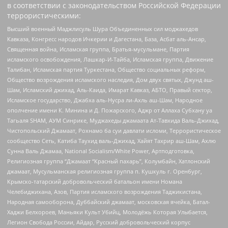
в соответствии с законодательством Российской Федерации
террористическими:
Высший военный Маджлисуль Шура Объединенных сил моджахедов
Кавказа, Конгресс народов Ичкерии и Дагестана, База, Асбат аль-Ансар,
Священная война, Исламская группа, Братья-мусульмане, Партия
исламского освобождения, Лашкар-И-Тайба, Исламская группа, Движение
Талибан, Исламская партия Туркестана, Общество социальных реформ,
Общество возрождения исламского наследия, Дом двух святых, Джунд аш-
Шам, Исламский джихад, Аль-Каида, Имарат Кавказ, АБТО, Правый сектор,
Исламское государство, Джабха аль-Нусра ли-Ахль аш-Шам, Народное
ополчение имени К. Минина и Д. Пожарского, Аджр от Аллаха Субхану уа
Тагьаля SHAM, АУМ Синрике, Муджахеды джамаата Ат-Тавхида Валь-Джихад,
Чистопольский Джамаат, Рохнамо ба суи давлати исломи, Террористическое
сообщество Сеть, Катиба Таухид валь-Джихад, Хайят Тахрир аш-Шам, Ахлю
Сунна Валь Джамаа, National Socialism/White Power, Артподготовка,
Религиозная группа “Джамаат “Красный пахарь”, Колумбайн, Хатлонский
джамаат, Мусульманская религиозная группа п. Кушкуль г. Оренбург,
Крымско-татарский добровольческий батальон имени Номана
Челебиджихана, Азов, Партия исламского возрождения Таджикистана,
Народная самооборона, Дуббайский джамаат, московская ячейка, Батал-
Хаджи Белхороев, Маньяки Культ Убийц, Молодёжь Которая Улыбается,
Легион Свобода России, Айдар, Русский добровольческий корпус