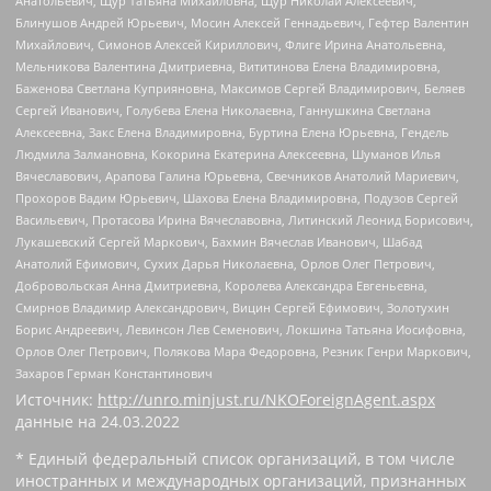
Анатольевич, Щур Татьяна Михайловна, Щур Николай Алексеевич,
Блинушов Андрей Юрьевич, Мосин Алексей Геннадьевич, Гефтер Валентин
Михайлович, Симонов Алексей Кириллович, Флиге Ирина Анатольевна,
Мельникова Валентина Дмитриевна, Вититинова Елена Владимировна,
Баженова Светлана Куприяновна, Максимов Сергей Владимирович, Беляев
Сергей Иванович, Голубева Елена Николаевна, Ганнушкина Светлана
Алексеевна, Закс Елена Владимировна, Буртина Елена Юрьевна, Гендель
Людмила Залмановна, Кокорина Екатерина Алексеевна, Шуманов Илья
Вячеславович, Арапова Галина Юрьевна, Свечников Анатолий Мариевич,
Прохоров Вадим Юрьевич, Шахова Елена Владимировна, Подузов Сергей
Васильевич, Протасова Ирина Вячеславовна, Литинский Леонид Борисович,
Лукашевский Сергей Маркович, Бахмин Вячеслав Иванович, Шабад
Анатолий Ефимович, Сухих Дарья Николаевна, Орлов Олег Петрович,
Добровольская Анна Дмитриевна, Королева Александра Евгеньевна,
Смирнов Владимир Александрович, Вицин Сергей Ефимович, Золотухин
Борис Андреевич, Левинсон Лев Семенович, Локшина Татьяна Иосифовна,
Орлов Олег Петрович, Полякова Мара Федоровна, Резник Генри Маркович,
Захаров Герман Константинович
Источник:
http://unro.minjust.ru/NKOForeignAgent.aspx
данные на
24.03.2022
* Единый федеральный список организаций, в том числе
иностранных и международных организаций, признанных