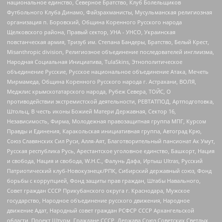
национальное единство, Северное Братство, Клуб Болельщиков
Футбольного Клуба Динамо, Файзрахманисты, Мусульманская религиозная
организация п. Боровский, Община Коренного Русского народа
Щелковского района, Правый сектор, УНА - УНСО, Украинская
повстанческая армия, Тризуб им. Степана Бандеры, Братство, Белый Крест,
Misanthropic division, Религиозное объединение последователей инглиизма,
Народная Социальная Инициатива, TulaSkins, Этнополитическое
объединение Русские, Русское национальное объединение Атака, Мечеть
Мирмамеда, Община Коренного Русского народа г. Астрахани, ВОЛЯ,
Меджлис крымскотатарского народа, Рубеж Севера, ТОЙС, О
противодействии экстремистской деятельности, РЕВТАТПОД, Артподготовка,
Штольц, В честь иконы Божией Матери Державная, Сектор 16,
Независимость, Фирма, Молодежная правозащитная группа МПГ, Курсом
Правды и Единения, Каракольская инициативная группа, Автоград Крю,
Союз Славянских Сил Руси, Алля-Аят, Благотворительный пансионат Ак Умут,
Русская республика Русь, Арестантское уголовное единство, Башкорт, Нация
и свобода, Нация и свобода, W.H.С., Фалунь Дафа, Иртыш Ultras, Русский
Патриотический клуб-Новокузнецк/РПК, Сибирский державный союз, Фонд
борьбы с коррупцией, Фонд защиты прав граждан, Штабы Навального,
Совет граждан СССР Прикубанского округа г. Краснодара, Мужское
государство, Народное объединение русского движения, Народное
движение Адат, Народный совет граждан РСФСР СССР Архангельской
области, Проект Штурм, Граждане СССР, Держава Союз Советских Светлых