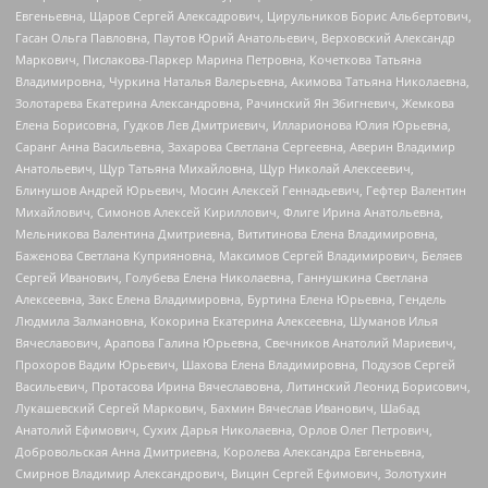
Евгеньевна, Щаров Сергей Алексадрович, Цирульников Борис Альбертович,
Гасан Ольга Павловна, Паутов Юрий Анатольевич, Верховский Александр
Маркович, Пислакова-Паркер Марина Петровна, Кочеткова Татьяна
Владимировна, Чуркина Наталья Валерьевна, Акимова Татьяна Николаевна,
Золотарева Екатерина Александровна, Рачинский Ян Збигневич, Жемкова
Елена Борисовна, Гудков Лев Дмитриевич, Илларионова Юлия Юрьевна,
Саранг Анна Васильевна, Захарова Светлана Сергеевна, Аверин Владимир
Анатольевич, Щур Татьяна Михайловна, Щур Николай Алексеевич,
Блинушов Андрей Юрьевич, Мосин Алексей Геннадьевич, Гефтер Валентин
Михайлович, Симонов Алексей Кириллович, Флиге Ирина Анатольевна,
Мельникова Валентина Дмитриевна, Вититинова Елена Владимировна,
Баженова Светлана Куприяновна, Максимов Сергей Владимирович, Беляев
Сергей Иванович, Голубева Елена Николаевна, Ганнушкина Светлана
Алексеевна, Закс Елена Владимировна, Буртина Елена Юрьевна, Гендель
Людмила Залмановна, Кокорина Екатерина Алексеевна, Шуманов Илья
Вячеславович, Арапова Галина Юрьевна, Свечников Анатолий Мариевич,
Прохоров Вадим Юрьевич, Шахова Елена Владимировна, Подузов Сергей
Васильевич, Протасова Ирина Вячеславовна, Литинский Леонид Борисович,
Лукашевский Сергей Маркович, Бахмин Вячеслав Иванович, Шабад
Анатолий Ефимович, Сухих Дарья Николаевна, Орлов Олег Петрович,
Добровольская Анна Дмитриевна, Королева Александра Евгеньевна,
Смирнов Владимир Александрович, Вицин Сергей Ефимович, Золотухин