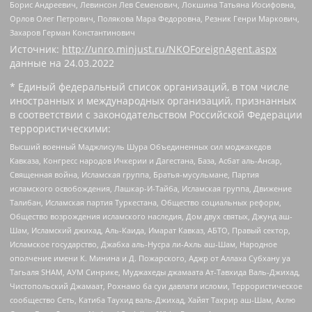
Борис Андреевич, Левинсон Лев Семенович, Локшина Татьяна Иосифовна,
Орлов Олег Петрович, Полякова Мара Федоровна, Резник Генри Маркович,
Захаров Герман Константинович
Источник:
http://unro.minjust.ru/NKOForeignAgent.aspx
данные на
24.03.2022
* Единый федеральный список организаций, в том числе
иностранных и международных организаций, признанных
в соответствии с законодательством Российской Федерации
террористическими:
Высший военный Маджлисуль Шура Объединенных сил моджахедов
Кавказа, Конгресс народов Ичкерии и Дагестана, База, Асбат аль-Ансар,
Священная война, Исламская группа, Братья-мусульмане, Партия
исламского освобождения, Лашкар-И-Тайба, Исламская группа, Движение
Талибан, Исламская партия Туркестана, Общество социальных реформ,
Общество возрождения исламского наследия, Дом двух святых, Джунд аш-
Шам, Исламский джихад, Аль-Каида, Имарат Кавказ, АБТО, Правый сектор,
Исламское государство, Джабха аль-Нусра ли-Ахль аш-Шам, Народное
ополчение имени К. Минина и Д. Пожарского, Аджр от Аллаха Субхану уа
Тагьаля SHAM, АУМ Синрике, Муджахеды джамаата Ат-Тавхида Валь-Джихад,
Чистопольский Джамаат, Рохнамо ба суи давлати исломи, Террористическое
сообщество Сеть, Катиба Таухид валь-Джихад, Хайят Тахрир аш-Шам, Ахлю