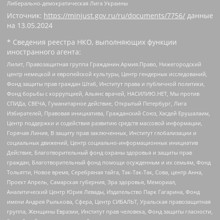
Либерально-демократическая Лига Украины
Источник:
https://minjust.gov.ru/ru/documents/7756/
данные
на
13.05.2024
* Сведения реестра НКО, выполняющих функции
иностранного агента:
Лилит, Правозащитная группа Гражданин.Армия.Право, Нижегородский
центр немецкой и европейской культуры, Центр гендерных исследований,
Фонд защиты прав граждан Штаб, Институт права и публичной политики,
Фонд борьбы с коррупцией, Альянс врачей, НАСИЛИЮ.НЕТ, Мы против
СПИДа, СВЕЧА, Гуманитарное действие, Открытый Петербург, Лига
Избирателей, Правовая инициатива, Гражданский Союз, Хасдей Ерушалаим,
Центр поддержки и содействия развитию средств массовой информации,
Горячая Линия, В защиту прав заключенных, Институт глобализации и
социальных движений, Центр социально-информационных инициатив
Действие, Благотворительный фонд охраны здоровья и защиты прав
граждан, Благотворительный фонд помощи осужденным и их семьям, Фонд
Тольятти, Новое время, Серебряная тайга, Так-Так-Так, Сова, центр Анна,
Проект Апрель, Самарская губерния, Эра здоровья, Мемориал,
Аналитический Центр Юрия Левады, Издательство Парк Гагарина, Фонд
имени Андрея Рылькова, Сфера, Центр СИБАЛЬТ, Уральская правозащитная
группа, Женщины Евразии, Институт прав человека, Фонд защиты гласности,