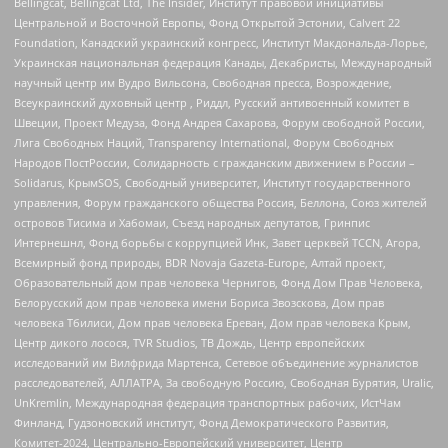
Bellingcat, Bellingcat Ltd, The Insider, Институт правовой инициативы
Центральной и Восточной Европы, Фонд Открытой Эстонии, Calvert 22
Foundation, Канадский украинский конгресс, Институт Макдональда-Лорье,
Украинская национальная федерация Канады, Декабристы, Международный
научный центр им Вудро Вильсона, Свободная пресса, Возрождение,
Всеукраинский духовный центр , Риддл, Русский антивоенный комитет в
Швеции, Проект Медуза, Фонд Андрея Сахарова, Форум свободной России,
Лига Свободных Наций, Transparеncy International, Форум Свободных
Народов ПостРоссии, Солидарность с гражданским движением в России –
Solidarus, КрымSOS, Свободный университет, Институт государственного
управления, Форум гражданского общества Россия, Беллона, Союз жителей
островов Тисима и Хабомаи, Съезд народных депутатов, Гринпис
Интернешнл, Фонд борьбы с коррупцией Инк, Завет церквей TCCN, Агора,
Всемирный фонд природы, BDR Novaja Gazeta-Europe, Алтай проект,
Образовательный дом прав человека Чернигов, Фонд Дом Прав Человека,
Белорусский дом прав человека имени Бориса Звозскова, Дом прав
человека Тбилиси, Дом прав человека Ереван, Дом прав человека Крым,
Центр дикого лосося, TVR Studios, ТВ Дождь, Центр европейских
исследований им Вилфрида Мартенса, Сетевое объединение журналистов
расследователей, АЛЛАТРА, За свободную Россию, Свободная Бурятия, Uralic,
UnKremlin, Международная федерация транспортных рабочих, ИстЧам
Финланд, Гудзоновский институт, Фонд Демократического Развития,
Комитет-2024, Центрально-Европейский университет, Центр