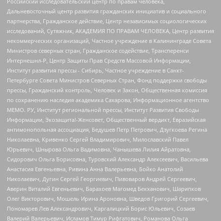
Российский исследовательский центр по правам человека,
Дальневосточный центр развития гражданских инициатив и социального
партнерства, Гражданское действие, Центр независимых социологических
исследований, Сутяжник, АКАДЕМИЯ ПО ПРАВАМ ЧЕЛОВЕКА, Центр развития
некоммерческих организаций, Частное учреждение в Калининграде Совета
Министров северных стран, Гражданское содействие, Трансперенси
Интернешнл-Р, Центр Защиты Прав Средств Массовой Информации,
Институт развития прессы - Сибирь, Частное учреждение в Санкт-
Петербурге Совета Министров Северных Стран, Фонд поддержки свободы
прессы, Гражданский контроль, Человек и Закон, Общественная комиссия
по сохранению наследия академика Сахарова, Информационное агентство
МЕМО. РУ, Институт региональной прессы, Институт Развития Свободы
Информации, Экозащита!-Женсовет, Общественный вердикт, Евразийская
антимонопольная ассоциация, Бедушев Петр Петрович, Дзугкоева Регина
Николаевна, Кривенко Сергей Владимирович, Милославский Павел
Юрьевич, Шнырова Ольга Вадимовна, Чанышева Лилия Айратовна,
Сидорович Ольга Борисовна, Туровский Александр Алексеевич, Васильева
Анастасия Евгеньевна, Ривина Анна Валерьевна, Бойко Анатолий
Николаевич, Дугин Сергей Георгиевич, Пивоваров Андрей Сергеевич,
Аверин Виталий Евгеньевич, Барахоев Магомед Бекханович, Шарипков
Олег Викторович, Мошель Ирина Ароновна, Шведов Григорий Сергеевич,
Пономарев Лев Александрович, Каргалицкий Борис Юльевич, Созаев
Валерий Валерьевич, Исламов Тимур Рифгатович, Романова Ольга