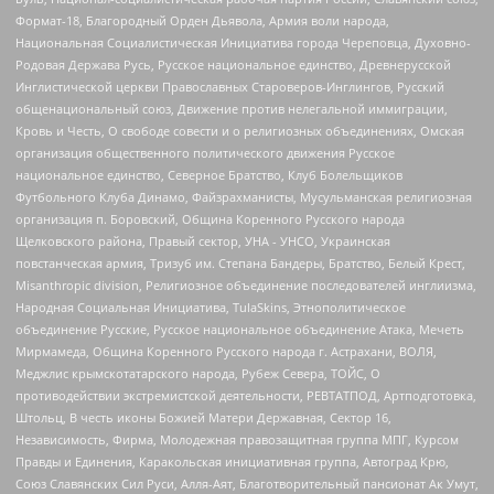
Формат-18, Благородный Орден Дьявола, Армия воли народа,
Национальная Социалистическая Инициатива города Череповца, Духовно-
Родовая Держава Русь, Русское национальное единство, Древнерусской
Инглистической церкви Православных Староверов-Инглингов, Русский
общенациональный союз, Движение против нелегальной иммиграции,
Кровь и Честь, О свободе совести и о религиозных объединениях, Омская
организация общественного политического движения Русское
национальное единство, Северное Братство, Клуб Болельщиков
Футбольного Клуба Динамо, Файзрахманисты, Мусульманская религиозная
организация п. Боровский, Община Коренного Русского народа
Щелковского района, Правый сектор, УНА - УНСО, Украинская
повстанческая армия, Тризуб им. Степана Бандеры, Братство, Белый Крест,
Misanthropic division, Религиозное объединение последователей инглиизма,
Народная Социальная Инициатива, TulaSkins, Этнополитическое
объединение Русские, Русское национальное объединение Атака, Мечеть
Мирмамеда, Община Коренного Русского народа г. Астрахани, ВОЛЯ,
Меджлис крымскотатарского народа, Рубеж Севера, ТОЙС, О
противодействии экстремистской деятельности, РЕВТАТПОД, Артподготовка,
Штольц, В честь иконы Божией Матери Державная, Сектор 16,
Независимость, Фирма, Молодежная правозащитная группа МПГ, Курсом
Правды и Единения, Каракольская инициативная группа, Автоград Крю,
Союз Славянских Сил Руси, Алля-Аят, Благотворительный пансионат Ак Умут,