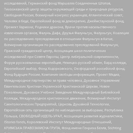
исследований, Германский фонд Маршалла Соединенных Штатов,
Тихоокеанский центр защиты окружающей среды и природных ресурсов,
Свободная Россия, Всемирный конгресс украинцев, Атлантический совет,
Человек в беде, Европейский фонд за демократию, Джеймстаунский фонд,
Прожект Хармони, Родники дракона, Врачи против насильственного
извлечения органов, Фалунь Дафа, Друзья Фалуньгун, Фалуньгун, Коалиция
по расследованию преследования в отношении Фалуньгун в Китае,
Всемирная организация по расследованию преследований Фалуньгун,
Пражский гражданский центр, Ассоциация школ политических
исследований при Совете Европы, Центр либеральной современности,
Форум русскоязычных европейцев, Немецко-русский обмен, Бард колледж,
Европейский выбор, Фонд Ходорковского, Оксфордский российский фонд,
Фонд Будущее России, Компания свободы информации, Проект Медиа,
Международное партнерство за права человека, Духовное Управление
Евангельских Христиан Украинской Христианской Церкви, Новое
Поколение, Духовное Учебное Заведение Международный Библейский
Колледж, Международное христианское движение, Всемирный Институт
Саентологических Предприятий, Церковь Духовной Технологии,
Европейская сеть организаций по наблюдению за выборами, Республика
Польша, СВОБОДНЫЙ ИДЕЛЬ-УРАЛ, Ассоциация развития журналистики,
IStories fonds, Королевский Институт Международных Отношений,
КРИМСЬКА ПРАВОЗАХИСНА ГРУПА, Фонд имени Генриха Бёлля, Stichting