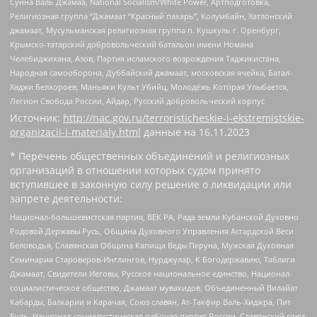
Сунна Валь Джамаа, National Socialism/White Power, Артподготовка,
Религиозная группа “Джамаат “Красный пахарь”, Колумбайн, Хатлонский
джамаат, Мусульманская религиозная группа п. Кушкуль г. Оренбург,
Крымско-татарский добровольческий батальон имени Номана
Челебиджихана, Азов, Партия исламского возрождения Таджикистана,
Народная самооборона, Дуббайский джамаат, московская ячейка, Батал-
Хаджи Белхороев, Маньяки Культ Убийц, Молодёжь Которая Улыбается,
Легион Свобода России, Айдар, Русский добровольческий корпус
Источник:
http://nac.gov.ru/terroristicheskie-i-ekstremistskie-
organizacii-i-materialy.html
данные на
16.11.2023
* Перечень общественных объединений и религиозных
организаций в отношении которых судом принято
вступившее в законную силу решение о ликвидации или
запрете деятельности:
Национал-большевистская партия, ВЕК РА, Рада земли Кубанской Духовно
Родовой Державы Русь, Община Духовного Управления Асгардской Веси
Беловодья, Славянская Община Капища Веды Перуна, Мужская Духовная
Семинария Староверов-Инглингов, Нурджулар, К Богодержавию, Таблиги
Джамаат, Свидетели Иеговы, Русское национальное единство, Национал-
социалистическое общество, Джамаат мувахидов, Объединенный Вилайат
Кабарды, Балкарии и Карачая, Союз славян, Ат-Такфир Валь-Хиджра, Пит
Буль, Национал-социалистическая рабочая партия России, Славянский союз,