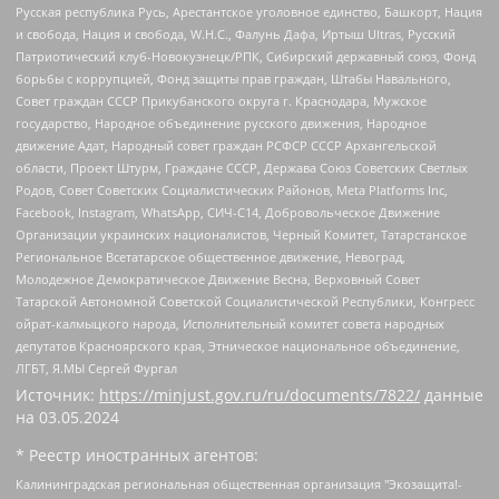
Русская республика Русь, Арестантское уголовное единство, Башкорт, Нация
и свобода, Нация и свобода, W.H.С., Фалунь Дафа, Иртыш Ultras, Русский
Патриотический клуб-Новокузнецк/РПК, Сибирский державный союз, Фонд
борьбы с коррупцией, Фонд защиты прав граждан, Штабы Навального,
Совет граждан СССР Прикубанского округа г. Краснодара, Мужское
государство, Народное объединение русского движения, Народное
движение Адат, Народный совет граждан РСФСР СССР Архангельской
области, Проект Штурм, Граждане СССР, Держава Союз Советских Светлых
Родов, Совет Советских Социалистических Районов, Meta Platforms Inc,
Facebook, Instagram, WhatsApp, СИЧ-С14, Добровольческое Движение
Организации украинских националистов, Черный Комитет, Татарстанское
Региональное Всетатарское общественное движение, Невоград,
Молодежное Демократическое Движение Весна, Верховный Совет
Татарской Автономной Советской Социалистической Республики, Конгресс
ойрат-калмыцкого народа, Исполнительный комитет совета народных
депутатов Красноярского края, Этническое национальное объединение,
ЛГБТ, Я.МЫ Сергей Фургал
Источник:
https://minjust.gov.ru/ru/documents/7822/
данные
на
03.05.2024
* Реестр иностранных агентов:
Калининградская региональная общественная организация "Экозащита!-Женсовет", Фонд содействия защите прав и свобод граждан "Общественный вердикт", Фонд "Институт Развития Свободы Информации", Частное учреждение "Информационное агентство МЕМО. РУ", Региональная общественная организация "Общественная комиссия по сохранению наследия академика Сахарова", Фонд поддержки свободы прессы, Санкт-Петербургская общественная правозащитная организация "Гражданский контроль", Межрегиональная общественная организация "Информационно-просветительский центр "Мемориал", Региональный Фонд "Центр Защиты Прав Средств Массовой Информации", с 05.12.2023 Фонд "Центр Защиты Прав Средств массовой информации", Региональная общественная благотворительная организация помощи беженцам и мигрантам "Гражданское содействие", Негосударственное образовательное учреждение дополнительного профессионального образования (повышение квалификации) специалистов "АКАДЕМИЯ ПО ПРАВАМ ЧЕЛОВЕКА", Свердловская региональная общественная организация "Сутяжник", Автономная некоммерческая организация "Центр независимых социологических исследований", Союз общественных объединений "Российский исследовательский центр по правам человека", Региональное общественное учреждение научно-информационный центр "МЕМОРИАЛ", Некоммерческая организация "Фонд защиты гласности", Автономная некоммерческая организация "Институт прав человека", Городская общественная организация "Екатеринбургское общество "МЕМОРИАЛ", Городская общественная организация "Рязанское историко-просветительское и правозащитное общество "Мемориал" (Рязанский Мемориал), Челябинский региональный орган общественной самодеятельности – женское общественное объединение "Женщины Евразии", Челябинский региональный орган общественной самодеятельности "Уральская правозащитная группа", Фонд содействия защите здоровья и социальной справедливости имени Андрея Рылькова, Автономная Некоммерческая Организация "Аналитический Центр Юрия Левады", Автономная некоммерческая организация социальной поддержки населения "Проект Апрель", Региональная общественная организация помощи женщинам и детям, находящимся в кризисной ситуации "Информационно-методический центр "Анна", Фонд содействия развитию массовых коммуникаций и правовому просвещению "Так-так-Так", Фонд содействия устойчивому развитию "Серебряная тайга", Свердловский региональный общественный фонд социальных проектов "Новое время", "Idel.Реалии", Кавказ.Реалии, Крым.Реалии, Телеканал Настоящее Время, Татаро-башкирская служба Радио Свобода (Azatliq Radiosi), Радио Свободная Европа/Радио Свобода (PCE/PC), "Сибирь.Реалии", "Фактограф", Благотворительный фонд помощи осужденным и их семьям, Автономная некоммерческая организация "Институт глобализации и социальных движений", Фонд "В защиту прав заключенных", Частное учреждение "Центр поддержки и содействия развитию средств массовой информации", Пензенский региональный общественный благотворительный фонд "Гражданский союз", "Север.Реалии", Некоммерческая организация Фонд "Правовая инициатива", Общество с ограниченной ответственностью "Радио Свободная Европа/Радио Свобода", Чешское информационное агентство "MEDIUM-ORIENT", Красноярская региональная общественная организация "Мы против СПИДа", Камалягин Денис Николаевич, Маркелов Сергей Евгеньевич, Пономарев Лев Александрович, Савицкая Людмила Алексеевна, Автономная некоммерческая организация "Центр по работе с проблемой насилия "НАСИЛИЮ.НЕТ", Межрегиональный профессиональный союз работников здравоохранения "Альянс врачей", Юридическое лицо, зарегистрированное в Латвийской Республике, SIA "Medusa Project" (регистрационный номер 40103797863, дата регистрации 10.06.2014), Некоммерческая организация "Фонд по борьбе с коррупцией", Автономная некоммерческая организация "Институт права и публичной политики", Баданин Роман Сергеевич, Гликин Максим Александрович, Железнова Мария Михайловна, Лукьянова Юлия Сергеевна, Маетная Елизавета Витальевна, Маняхин Петр Борисович, Чуракова Ольга Владимировна, Ярош Юлия Петровна, Юридическое лицо "The Insider SIA", зарегистрированное в Риге, Латвийская Республика (дата регистрации 26.06.2015), являющееся администратором доменного имени интернет-издания "The Insider SIA", https://theins.ru, Постернак Алексей Евгеньевич, Рубин Михаил Аркадьевич, Анин Роман Александрович, Юридическое лицо Istories fonds, зарегистрированное в Латвийской Республике (регистрационный номер 50008295751, дата регистрации 24.02.2020), Великовский Дмитрий Александрович, Долинина Ирина Николаевна, Мароховская Алеся Алексеевна, Шлейнов Роман Юрьевич, Шмагун Олеся Валентиновна, Общество с ограниченной ответственностью "Альтаир 2021", Общество с ограниченной ответственностью "Вега 2021", Общество с ограниченной ответственностью "Главный редактор 2021", Общество с ограниченной ответственностью "Ромашки монолит", Важенков Артем Валерьевич, Ивановская областная общественная организация "Центр гендерных исследований", Гурман Юрий Альбертович, Медиапроект "ОВД-Инфо", Егоров Владимир Владимирович, Жилинский Владимир Александрович, Общество с ограниченной ответственностью "ЗП", Иванова София Юрьевна, Карезина Инна Павловна, Кильтау Екатерина Викторовна, Петров Алексей Викторович, Пискунов Сергей Евгеньевич, Смирнов Сергей Сергеевич, Тихонов Михаил Сергеевич, Общество с ограниченной ответственностью "ЖУРНАЛИСТ-ИНОСТРАННЫЙ АГЕНТ", Арапова Галина Юрьевна, Вольтская Татьяна Анатольевна, Американская компания "Mason G.E.S. Anonymous Foundation" (США), являющаяся владельцем интернет-издания https://mnews.world/, Компания "Stichting Bellingcat", зарегистрированная в Нидерландах (дата регистрации 11.07.2018), Захаров Андрей Вячеславович, Клепиковская Екатерина Дмитриевна, Общество с ограниченной ответственностью "МЕМО", Перл Роман Александрович, Симонов Евгений Алексеевич, Соловьева Елена Анатольевна, Сотников Даниил Владимирович, Сурначева Елизавета Дмитриевна, Автономная некоммерческая организация по защите прав человека и информированию населения "Якутия – Наше Мнение", Общество с ограниченной ответственностью "Москоу диджитал медиа", с 26.01.2023 Общество с ограниченной ответственностью "Чайка Белые сады", Ветошкина Валерия Валерьевна, Заговора Максим Александрович, Межрегиональное общественное движение "Российская ЛГБТ - сеть", Оленичев Максим Владимирович, Павлов Иван Юрьевич, Скворцова Елена Сергеевна, Общество с ограниченной ответственностью "Как бы инагент", Кочетков Игорь Викторович, Общество с ограниченной ответственностью "Честные выборы", Еланчик Олег Александрович, Общество с ограниченной ответственностью "Нобелевский призыв", Гималова Регина Эмилевна, Григорьев Андрей Валерьевич, Григорьева Алина Александровна, Ассоциация по содействию защите прав призывников, альтернативнослужащих и военнослужащих "Правозащитная группа "Гражданин.Армия.Право", Хисамова Регина Фаритовна, Автономная некоммерческая организация по реализации социально-правовых программ "Лилит", Дальневосточное общественное движение "Маяк", Санкт-Петербургская ЛГБТ-инициативная группа "Выход", Инициативная группа ЛГБТ+ "Реверс", Алексеев Андрей Викторович, Бекбулатова Таисия Львовна, Беляев Иван Михайлович, Владыкина Елена Сергеевна, Гельман Марат Александрович, Никульшина Вероника Юрьевна, Толоконникова Надежда Андреевна, Шендерович Виктор Анатольевич, Общество с ограниченной ответственностью "Данное сообщение", Общество с ограниченной ответственностью Издательский дом "Новая глава", Айнбиндер Александра Александровна, Московский комьюнити-центр для ЛГБТ+инициатив, Благотворительный фонд развития филантропии, Deutsche Welle (Германия, Kurt-Schumacher-Strasse 3, 53113 Bonn), Борзунова Мария Михайловна, Воробьев Виктор Викторович, Голубева Анна Львовна, Константинова Алла Михайловна, Малкова Ирина Владимировна, Мурадов Мурад Абдулгалимович, Осетинская Елизавета Николаевна, Понасенков Евгений Николаевич, Ганапольский Матвей Юрьевич, Киселев Евгений Алексеевич, Борухович Ирина Григорьевна, Дремин Иван Тимофеевич, Дубровский Дмитрий Викторович, Красноярская региональная общественная организация поддержки и развития альтернативных образовательных технологий и межкультурных коммуникаций "ИНТЕРРА", Маяковская Екатерина Алексеевна, Фейгин Марк Захарович, Филимонов Андрей Викторович, Дзугкоева Регина Николаевна, Доброхотов Роман Александрович, Дудь Юрий Александрович, Елкин Сергей Владимирович, Кругликов Кирилл Игоревич, Сабунаева Мария Леонидовна, Семенов Алексей Владимирович, Шаинян Карен Багратович, Шульман Екатерина Михайловна, Асафьев Артур Валерьевич, Вахштайн Виктор Семенович, Венедиктов Алексей Алексеевич, Лушникова Екатерина Евгеньевна, Волков Леонид Михайлович, Невзоров Александр Глебович, Пархоменко Сергей Борисович, Сироткин Ярослав Николаевич, Кара-Мурза Владимир Владимирович, Баранова Наталья Владимировна, Гозман Леонид Яковлевич, Кагарлицкий Борис Юльевич, Климарев Михаил Валерьевич, Милов Владимир Станиславович, Автономная некоммерческая организация Краснодарский центр современного искусства "Типография", Моргенштерн Алишер Тагирович, Соболь Любовь Эдуардовна, Общество с ограниченной ответственностью "ЛИЗА НОРМ", Каспаров Гарри Кимович, Ходорковский Михаил Борисович, Общество с ограниченной ответственностью "Апрельские тезисы", Данилович Ирина Брониславовна, Кашин Олег Владимирович, Петров Николай Владимирович, Пивоваров Алексей Владимирович, Соколов Михаил Владимирович, Цветкова Юлия Владимировна, Чичваркин Евгений Александрович, Комитет против пыток/Команда против пыток, Общество с ограниченной ответственностью "Первый научный", Общество с ограниченной ответственностью "Вертолет и ко", Белоцерковская Вероника Борисовна, Кац Максим Евгеньевич, Лазарева Татьяна Юрьевна, Шаведдинов Руслан Табризович, Яшин Илья Валерьевич, Общество с ограниченной ответственностью "Иноагент ААВ", Алешковский Дмитрий Петрович, Альбац Евгения Марковна, Быков Дмитрий Львович, Галямина Юлия Евгеньевна, Лойко Сергей Леонидович, Мартынов Кирилл Константинович, Медведев Сергей Александрович, Крашенинников Федор Геннадиевич, Гордеева Катерина Вл