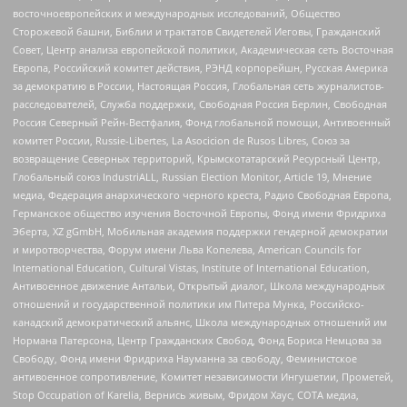
восточноевропейских и международных исследований, Общество
Сторожевой башни, Библии и трактатов Свидетелей Иеговы, Гражданский
Совет, Центр анализа европейской политики, Академическая сеть Восточная
Европа, Российский комитет действия, РЭНД корпорейшн, Русская Америка
за демократию в России, Настоящая Россия, Глобальная сеть журналистов-
расследователей, Служба поддержки, Свободная Россия Берлин, Свободная
Россия Северный Рейн-Вестфалия, Фонд глобальной помощи, Антивоенный
комитет России, Russie-Libertes, La Asocicion de Rusos Libres, Союз за
возвращение Северных территорий, Крымскотатарский Ресурсный Центр,
Глобальный союз IndustriALL, Russian Election Monitor, Article 19, Мнение
медиа, Федерация анархического черного креста, Радио Свободная Европа,
Германское общество изучения Восточной Европы, Фонд имени Фридриха
Эберта, XZ gGmbH, Мобильная академия поддержки гендерной демократии
и миротворчества, Форум имени Льва Копелева, American Councils for
International Education, Cultural Vistas, Institute of International Education,
Антивоенное движение Антальи, Открытый диалог, Школа международных
отношений и государственной политики им Питера Мунка, Российско-
канадский демократический альянс, Школа международных отношений им
Нормана Патерсона, Центр Гражданских Свобод, Фонд Бориса Немцова за
Свободу, Фонд имени Фридриха Науманна за свободу, Феминистское
антивоенное сопротивление, Комитет независимости Ингушетии, Прометей,
Stop Occupation of Karelia, Вернись живым, Фридом Хаус, СОТА медиа,