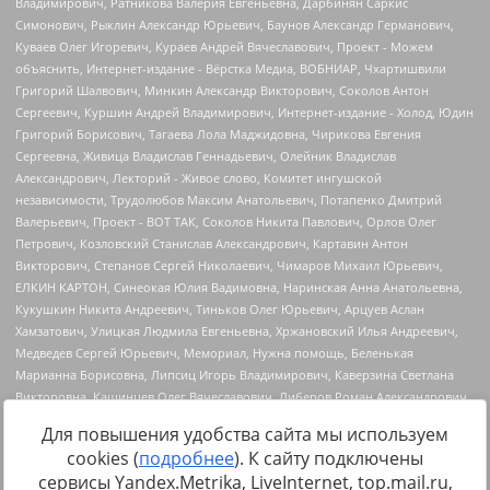
Для повышения удобства сайта мы используем
cookies (
подробнее
). К сайту подключены
сервисы Yandex.Metrika, LiveInternet, top.mail.ru,
Источник:
https://minjust.gov.ru/uploaded/files/reestr-