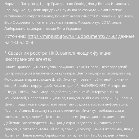
Нормана Патерсона, Центр Гражданских Свобод, Фонд Бориса Немцова за
Свободу, Фонд имени Фридриха Науманна за свободу, Феминистское
антивоенное сопротивление, Комитет независимости Ингушетии, Прометей,
Stop Occupation of Karelia, Вернись живым, Фридом Хаус, СОТА медиа,
Либерально-демократическая Лига Украины
Источник:
https://minjust.gov.ru/ru/documents/7756/
данные
на
13.05.2024
* Сведения реестра НКО, выполняющих функции
иностранного агента:
Лилит, Правозащитная группа Гражданин.Армия.Право, Нижегородский
центр немецкой и европейской культуры, Центр гендерных исследований,
Фонд защиты прав граждан Штаб, Институт права и публичной политики,
Фонд борьбы с коррупцией, Альянс врачей, НАСИЛИЮ.НЕТ, Мы против
СПИДа, СВЕЧА, Гуманитарное действие, Открытый Петербург, Лига
Избирателей, Правовая инициатива, Гражданский Союз, Хасдей Ерушалаим,
Центр поддержки и содействия развитию средств массовой информации,
Горячая Линия, В защиту прав заключенных, Институт глобализации и
социальных движений, Центр социально-информационных инициатив
Действие, Благотворительный фонд охраны здоровья и защиты прав
граждан, Благотворительный фонд помощи осужденным и их семьям, Фонд
Тольятти, Новое время, Серебряная тайга, Так-Так-Так, Сова, центр Анна,