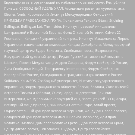
Европейская сеть организаций по наблюдению за выборами, Республика
Польша, СВОБОДНЫЙ ИДЕЛЬ-УРАЛ, Ассоциация развития журналистики,
IStories fonds, Королевский Институт Международных Отношений,
КРИМСЬКА ПРАВОЗАХИСНА ГРУПА, Фонд имени Генриха Бёлля, Stichting
Bellingcat, Bellingcat Ltd, The Insider, Институт правовой инициативы
Центральной и Восточной Европы, Фонд Открытой Эстонии, Calvert 22
Foundation, Канадский украинский конгресс, Институт Макдональда-Лорье,
Украинская национальная федерация Канады, Декабристы, Международный
научный центр им Вудро Вильсона, Свободная пресса, Возрождение,
Всеукраинский духовный центр , Риддл, Русский антивоенный комитет в
Швеции, Проект Медуза, Фонд Андрея Сахарова, Форум свободной России,
Лига Свободных Наций, Transparеncy International, Форум Свободных
Народов ПостРоссии, Солидарность с гражданским движением в России –
Solidarus, КрымSOS, Свободный университет, Институт государственного
управления, Форум гражданского общества Россия, Беллона, Союз жителей
островов Тисима и Хабомаи, Съезд народных депутатов, Гринпис
Интернешнл, Фонд борьбы с коррупцией Инк, Завет церквей TCCN, Агора,
Всемирный фонд природы, BDR Novaja Gazeta-Europe, Алтай проект,
Образовательный дом прав человека Чернигов, Фонд Дом Прав Человека,
Белорусский дом прав человека имени Бориса Звозскова, Дом прав
человека Тбилиси, Дом прав человека Ереван, Дом прав человека Крым,
Центр дикого лосося, TVR Studios, ТВ Дождь, Центр европейских
исследований им Вилфрида Мартенса, Сетевое объединение журналистов