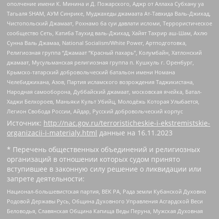
ополчение имени К. Минина и Д. Пожарского, Аджр от Аллаха Субхану уа
Тагьаля SHAM, АУМ Синрике, Муджахеды джамаата Ат-Тавхида Валь-Джихад,
Чистопольский Джамаат, Рохнамо ба суи давлати исломи, Террористическое
сообщество Сеть, Катиба Таухид валь-Джихад, Хайят Тахрир аш-Шам, Ахлю
Сунна Валь Джамаа, National Socialism/White Power, Артподготовка,
Религиозная группа “Джамаат “Красный пахарь”, Колумбайн, Хатлонский
джамаат, Мусульманская религиозная группа п. Кушкуль г. Оренбург,
Крымско-татарский добровольческий батальон имени Номана
Челебиджихана, Азов, Партия исламского возрождения Таджикистана,
Народная самооборона, Дуббайский джамаат, московская ячейка, Батал-
Хаджи Белхороев, Маньяки Культ Убийц, Молодёжь Которая Улыбается,
Легион Свобода России, Айдар, Русский добровольческий корпус
Источник:
http://nac.gov.ru/terroristicheskie-i-ekstremistskie-
organizacii-i-materialy.html
данные на
16.11.2023
* Перечень общественных объединений и религиозных
организаций в отношении которых судом принято
вступившее в законную силу решение о ликвидации или
запрете деятельности:
Национал-большевистская партия, ВЕК РА, Рада земли Кубанской Духовно
Родовой Державы Русь, Община Духовного Управления Асгардской Веси
Беловодья, Славянская Община Капища Веды Перуна, Мужская Духовная