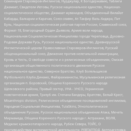
Семинария Староверов-Инглингов, Нурджулар, К Богодержавию, Таблиги
Джамаат, Свидетели Иеговы, Русское национальное единство, Национал-
социалистическое общество, Джамаат мувахидов, Объединенный Вилайат
Кабарды, Балкарии и Карачая, Союз славян, Ат-Такфир Валь-Хиджра, Пит
Буль, Национал-социалистическая рабочая партия России, Славянский союз,
Формат-18, Благородный Орден Дьявола, Армия воли народа,
Национальная Социалистическая Инициатива города Череповца, Духовно-
Родовая Держава Русь, Русское национальное единство, Древнерусской
Инглистической церкви Православных Староверов-Инглингов, Русский
общенациональный союз, Движение против нелегальной иммиграции,
Кровь и Честь, О свободе совести и о религиозных объединениях, Омская
организация общественного политического движения Русское
национальное единство, Северное Братство, Клуб Болельщиков
Футбольного Клуба Динамо, Файзрахманисты, Мусульманская религиозная
организация п. Боровский, Община Коренного Русского народа
Щелковского района, Правый сектор, УНА - УНСО, Украинская
повстанческая армия, Тризуб им. Степана Бандеры, Братство, Белый Крест,
Misanthropic division, Религиозное объединение последователей инглиизма,
Народная Социальная Инициатива, TulaSkins, Этнополитическое
объединение Русские, Русское национальное объединение Атака, Мечеть
Мирмамеда, Община Коренного Русского народа г. Астрахани, ВОЛЯ,
Меджлис крымскотатарского народа, Рубеж Севера, ТОЙС, О
противодействии экстремистской деятельности, РЕВТАТПОД, Артподготовка,