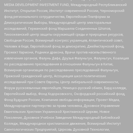
MEDIA DEVELOPMENT INVESTMENT FUND, Международный Республиканский
Институт, Открытая Россия, Институт современной России, Черноморский
фонд регионального сотрудничества, Европейская Платформа за
Демократические Выборы, Международный центр электоральных
исследований, Германский фонд Маршалла Соединенных Штатов,
Тихоокеанский центр защиты окружающей среды и природных ресурсов,
Свободная Россия, Всемирный конгресс украинцев, Атлантический совет,
Человек в беде, Европейский фонд за демократию, Джеймстаунский фонд,
Прожект Хармони, Родники дракона, Врачи против насильственного
извлечения органов, Фалунь Дафа, Друзья Фалуньгун, Фалуньгун, Коалиция
по расследованию преследования в отношении Фалуньгун в Китае,
Всемирная организация по расследованию преследований Фалуньгун,
Пражский гражданский центр, Ассоциация школ политических
исследований при Совете Европы, Центр либеральной современности,
Форум русскоязычных европейцев, Немецко-русский обмен, Бард колледж,
Европейский выбор, Фонд Ходорковского, Оксфордский российский фонд,
Фонд Будущее России, Компания свободы информации, Проект Медиа,
Международное партнерство за права человека, Духовное Управление
Евангельских Христиан Украинской Христианской Церкви, Новое
Поколение, Духовное Учебное Заведение Международный Библейский
Колледж, Международное христианское движение, Всемирный Институт
Саентологических Предприятий, Церковь Духовной Технологии,