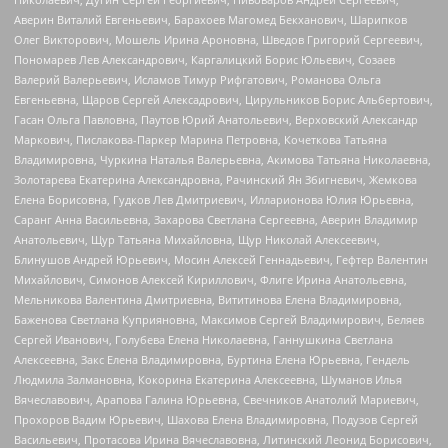
Аверин Виталий Евгеньевич, Барахоев Магомед Бекханович, Шарипков
Олег Викторович, Мошель Ирина Ароновна, Шведов Григорий Сергеевич,
Пономарев Лев Александрович, Каргалицкий Борис Юльевич, Созаев
Валерий Валерьевич, Исламов Тимур Рифгатович, Романова Ольга
Евгеньевна, Щаров Сергей Алексадрович, Цирульников Борис Альбертович,
Гасан Ольга Павловна, Паутов Юрий Анатольевич, Верховский Александр
Маркович, Пислакова-Паркер Марина Петровна, Кочеткова Татьяна
Владимировна, Чуркина Наталья Валерьевна, Акимова Татьяна Николаевна,
Золотарева Екатерина Александровна, Рачинский Ян Збигневич, Жемкова
Елена Борисовна, Гудков Лев Дмитриевич, Илларионова Юлия Юрьевна,
Саранг Анна Васильевна, Захарова Светлана Сергеевна, Аверин Владимир
Анатольевич, Щур Татьяна Михайловна, Щур Николай Алексеевич,
Блинушов Андрей Юрьевич, Мосин Алексей Геннадьевич, Гефтер Валентин
Михайлович, Симонов Алексей Кириллович, Флиге Ирина Анатольевна,
Мельникова Валентина Дмитриевна, Вититинова Елена Владимировна,
Баженова Светлана Куприяновна, Максимов Сергей Владимирович, Беляев
Сергей Иванович, Голубева Елена Николаевна, Ганнушкина Светлана
Алексеевна, Закс Елена Владимировна, Буртина Елена Юрьевна, Гендель
Людмила Залмановна, Кокорина Екатерина Алексеевна, Шуманов Илья
Вячеславович, Арапова Галина Юрьевна, Свечников Анатолий Мариевич,
Прохоров Вадим Юрьевич, Шахова Елена Владимировна, Подузов Сергей
Васильевич, Протасова Ирина Вячеславовна, Литинский Леонид Борисович,