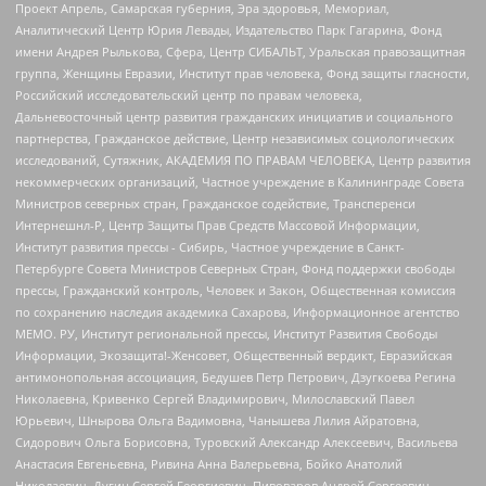
Проект Апрель, Самарская губерния, Эра здоровья, Мемориал,
Аналитический Центр Юрия Левады, Издательство Парк Гагарина, Фонд
имени Андрея Рылькова, Сфера, Центр СИБАЛЬТ, Уральская правозащитная
группа, Женщины Евразии, Институт прав человека, Фонд защиты гласности,
Российский исследовательский центр по правам человека,
Дальневосточный центр развития гражданских инициатив и социального
партнерства, Гражданское действие, Центр независимых социологических
исследований, Сутяжник, АКАДЕМИЯ ПО ПРАВАМ ЧЕЛОВЕКА, Центр развития
некоммерческих организаций, Частное учреждение в Калининграде Совета
Министров северных стран, Гражданское содействие, Трансперенси
Интернешнл-Р, Центр Защиты Прав Средств Массовой Информации,
Институт развития прессы - Сибирь, Частное учреждение в Санкт-
Петербурге Совета Министров Северных Стран, Фонд поддержки свободы
прессы, Гражданский контроль, Человек и Закон, Общественная комиссия
по сохранению наследия академика Сахарова, Информационное агентство
МЕМО. РУ, Институт региональной прессы, Институт Развития Свободы
Информации, Экозащита!-Женсовет, Общественный вердикт, Евразийская
антимонопольная ассоциация, Бедушев Петр Петрович, Дзугкоева Регина
Николаевна, Кривенко Сергей Владимирович, Милославский Павел
Юрьевич, Шнырова Ольга Вадимовна, Чанышева Лилия Айратовна,
Сидорович Ольга Борисовна, Туровский Александр Алексеевич, Васильева
Анастасия Евгеньевна, Ривина Анна Валерьевна, Бойко Анатолий
Николаевич, Дугин Сергей Георгиевич, Пивоваров Андрей Сергеевич,