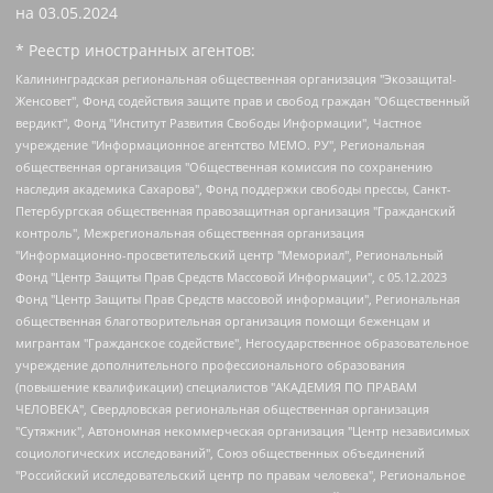
на
03.05.2024
* Реестр иностранных агентов:
Калининградская региональная общественная организация "Экозащита!-Женсовет", Фонд содействия защите прав и свобод граждан "Общественный вердикт", Фонд "Институт Развития Свободы Информации", Частное учреждение "Информационное агентство МЕМО. РУ", Региональная общественная организация "Общественная комиссия по сохранению наследия академика Сахарова", Фонд поддержки свободы прессы, Санкт-Петербургская общественная правозащитная организация "Гражданский контроль", Межрегиональная общественная организация "Информационно-просветительский центр "Мемориал", Региональный Фонд "Центр Защиты Прав Средств Массовой Информации", с 05.12.2023 Фонд "Центр Защиты Прав Средств массовой информации", Региональная общественная благотворительная организация помощи беженцам и мигрантам "Гражданское содействие", Негосударственное образовательное учреждение дополнительного профессионального образования (повышение квалификации) специалистов "АКАДЕМИЯ ПО ПРАВАМ ЧЕЛОВЕКА", Свердловская региональная общественная организация "Сутяжник", Автономная некоммерческая организация "Центр независимых социологических исследований", Союз общественных объединений "Российский исследовательский центр по правам человека", Региональное общественное учреждение научно-информационный центр "МЕМОРИАЛ", Некоммерческая организация "Фонд защиты гласности", Автономная некоммерческая организация "Институт прав человека", Городская общественная организация "Екатеринбургское общество "МЕМОРИАЛ", Городская общественная организация "Рязанское историко-просветительское и правозащитное общество "Мемориал" (Рязанский Мемориал), Челябинский региональный орган общественной самодеятельности – женское общественное объединение "Женщины Евразии", Челябинский региональный орган общественной самодеятельности "Уральская правозащитная группа", Фонд содействия защите здоровья и социальной справедливости имени Андрея Рылькова, Автономная Некоммерческая Организация "Аналитический Центр Юрия Левады", Автономная некоммерческая организация социальной поддержки населения "Проект Апрель", Региональная общественная организация помощи женщинам и детям, находящимся в кризисной ситуации "Информационно-методический центр "Анна", Фонд содействия развитию массовых коммуникаций и правовому просвещению "Так-так-Так", Фонд содействия устойчивому развитию "Серебряная тайга", Свердловский региональный общественный фонд социальных проектов "Новое время", "Idel.Реалии", Кавказ.Реалии, Крым.Реалии, Телеканал Настоящее Время, Татаро-башкирская служба Радио Свобода (Azatliq Radiosi), Радио Свободная Европа/Радио Свобода (PCE/PC), "Сибирь.Реалии", "Фактограф", Благотворительный фонд помощи осужденным и их семьям, Автономная некоммерческая организация "Институт глобализации и социальных движений", Фонд "В защиту прав заключенных", Частное учреждение "Центр поддержки и содействия развитию средств массовой информации", Пензенский региональный общественный благотворительный фонд "Гражданский союз", "Север.Реалии", Некоммерческая организация Фонд "Правовая инициатива", Общество с ограниченной ответственностью "Радио Свободная Европа/Радио Свобода", Чешское информационное агентство "MEDIUM-ORIENT", Красноярская региональная общественная организация "Мы против СПИДа", Камалягин Денис Николаевич, Маркелов Сергей Евгеньевич, Пономарев Лев Александрович, Савицкая Людмила Алексеевна, Автономная некоммерческая организация "Центр по работе с проблемой насилия "НАСИЛИЮ.НЕТ", Межрегиональный профессиональный союз работников здравоохранения "Альянс врачей", Юридическое лицо, зарегистрированное в Латвийской Республике, SIA "Medusa Project" (регистрационный номер 40103797863, дата регистрации 10.06.2014), Некоммерческая организация "Фонд по борьбе с коррупцией", Автономная некоммерческая организация "Институт права и публичной политики", Баданин Роман Сергеевич, Гликин Максим Александрович, Железнова Мария Михайловна, Лукьянова Юлия Сергеевна, Маетная Елизавета Витальевна, Маняхин Петр Борисович, Чуракова Ольга Владимировна, Ярош Юлия Петровна, Юридическое лицо "The Insider SIA", зарегистрированное в Риге, Латвийская Республика (дата регистрации 26.06.2015), являющееся администратором доменного имени интернет-издания "The Insider SIA", https://theins.ru, Постернак Алексей Евгеньевич, Рубин Михаил Аркадьевич, Анин Роман Александрович, Юридическое лицо Istories fonds, зарегистрированное в Латвийской Республике (регистрационный номер 50008295751, дата регистрации 24.02.2020), Великовский Дмитрий Александрович, Долинина Ирина Николаевна, Мароховская Алеся Алексеевна, Шлейнов Роман Юрьевич, Шмагун Олеся Валентиновна, Общество с ограниченной ответственностью "Альтаир 2021", Общество с ограниченной ответственностью "Вега 2021", Общество с ограниченной ответственностью "Главный редактор 2021", Общество с ограниченной ответственностью "Ромашки монолит", Важенков Артем Валерьевич, Ивановская областная общественная организация "Центр гендерных исследований", Гурман Юрий Альбертович, Медиапроект "ОВД-Инфо", Егоров Владимир Владимирович, Жилинский Владимир Александрович, Общество с ограниченной ответственностью "ЗП", Иванова София Юрьевна, Карезина Инна Павловна, Кильтау Екатерина Викторовна, Петров Алексей Викторович, Пискунов Сергей Евгеньевич, Смирнов Сергей Сергеевич, Тихонов Михаил Сергеевич, Общество с ограниченной ответственностью "ЖУРНАЛИСТ-ИНОСТРАННЫЙ АГЕНТ", Арапова Галина Юрьевна, Вольтская Татьяна Анатольевна, Американская компания "Mason G.E.S. Anonymous Foundation" (США), являющаяся владельцем интернет-издания https://mnews.world/, Компания "Stichting Bellingcat", зарегистрированная в Нидерландах (дата регистрации 11.07.2018), Захаров Андрей Вячеславович, Клепиковская Екатерина Дмитриевна, Общество с ограниченной ответственностью "МЕМО", Перл Роман Александрович, Симонов Евгений Алексеевич, Соловьева Елена Анатольевна, Сотников Даниил Владимирович, Сурначева Елизавета Дмитриевна, Автономная некоммерческая организация по защите прав человека и информированию населения "Якутия – Наше Мнение", Общество с ограниченной ответственностью "Москоу диджитал медиа", с 26.01.2023 Общество с ограниченной ответственностью "Чайка Белые сады", Ветошкина Валерия Валерьевна, Заговора Максим Александрович, Межрегиональное общественное движение "Российская ЛГБТ - сеть", Оленичев Максим Владимирович, Павлов Иван Юрьевич, Скворцова Елена Сергеевна, Общество с ограниченной ответственностью "Как бы инагент", Кочетков Игорь Викторович, Общество с ограниченной ответственностью "Честные выборы", Еланчик Олег Александрович, Общество с ограниченной ответственностью "Нобелевский призыв", Гималова Регина Эмилевна, Григорьев Андрей Валерьевич, Григорьева Алина Александровна, Ассоциация по содействию защите прав призывников, альтернативнослужащих и военнослужащих "Правозащитная группа "Гражданин.Армия.Право", Хисамова Регина Фаритовна, Автономная некоммерческая организация по реализации социально-правовых программ "Лилит", Дальневосточное общественное движение "Маяк", Санкт-Петербургская ЛГБТ-инициативная группа "Выход", Инициативная группа ЛГБТ+ "Реверс", Алексеев Андрей Викторович, Бекбулатова Таисия Львовна, Беляев Иван Михайлович, Владыкина Елена Сергеевна, Гельман Марат Александрович, Никульшина Вероника Юрьевна, Толоконникова Надежда Андреевна, Шендерович Виктор Анатольевич, Общество с ограниченной ответственностью "Данное сообщение", Общество с ограниченной ответственностью Издательский дом "Новая глава", Айнбиндер Александра Александровна, Московский комьюнити-центр для ЛГБТ+инициатив, Благотворительный фонд развития филантропии, Deutsche Welle (Германия, Kurt-Schumacher-Strasse 3, 53113 Bonn), Борзунова Мария Михайловна, Воробьев Виктор Викторович, Голубева Анна Львовна, Константинова Алла Михайловна, Малкова Ирина Владимировна, Мурадов Мурад Абдулгалимович, Осетинская Елизавета Николаевна, Понасенков Евгений Николаевич, Ганапольский Матвей Юрьевич, Киселев Евгений Алексеевич, Борухович Ирина Григорьевна, Дремин Иван Тимофеевич, Дубровский Дмитрий Викторович, Красноярская региональная общественная организация поддержки и развития альтернативных образовательных технологий и межкультурных коммуникаций "ИНТЕРРА", Маяковская Екатерина Алексеевна, Фейгин Марк Захарович, Филимонов Андрей Викторович, Дзугкоева Регина Николаевна, Доброхотов Роман Александрович, Дудь Юрий Александрович, Елкин Сергей Владимирович, Кругликов Кирилл Игоревич, Сабунаева Мария Леонидовна, Семенов Алексей Владимирович, Шаинян Карен Багратович, Шульман Екатерина Михайловна, Асафьев Артур Валерьевич, Вахштайн Виктор Семенович, Венедиктов Алексей Алексеевич, Лушникова Екатерина Евгеньевна, Волков Леонид Михайлович, Невзоров Александр Глебович, Пархоменко Сергей Борисович, Сироткин Ярослав Николаевич, Кара-Мурза Владимир Владимирович, Баранова Наталья Владимировна, Гозман Леонид Яковлевич, Кагарлицкий Борис Юльевич, Климарев Михаил Валерьевич, Милов Владимир Станиславович, Автономная некоммерческая организация Краснодарский центр современного искусства "Типография", Моргенштерн Алишер Тагирович, Соболь Любовь Эдуардовна, Общество с ограниченной ответственностью "ЛИЗА НОРМ", Каспаров Гарри Кимович, Ходорковский Михаил Борисович, Общество с ограниченной ответственностью "Апрельские тезисы", Данилович Ирина Брониславовна, Кашин Олег Владимирович, Петров Николай Владимирович, Пивоваров Алексей Владимирович, Соколов Михаил Владимирович, Цветкова Юлия Владимировна, Чичваркин Евгений Александрович, Комитет против пыток/Команда против пыток, Общество с ограниченной ответственностью "Первый научный", Общество с ограниченной ответственностью "Вертолет и ко", Белоцерковская Вероника Борисовна, Кац Максим Евгеньевич, Лазарева Татьяна Юрьевна, Шаведдинов Руслан Табризович, Яшин Илья Валерьевич, Общество с ограниченной ответственностью "Иноагент ААВ", Алешковский Дмитрий Петрович, Альбац Евгения Марковна, Быков Дмитрий Львович, Галямина Юлия Евгеньевна, Лойко Сергей Леонидович, Мартынов Кирилл Константинович, Медведев Сергей Александрович, Крашенинников Федор Геннадиевич, Гордеева Катерина Вл