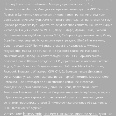
Штольц, В честь иконы Божией Матери Державная, Сектор 16,
Независимость, Фирма, Молодежная правозащитная группа МПГ, Курсом
Правды и Единения, Каракольская инициативная группа, Автоград Крю,
Союз Славянских Сил Руси, Алля-Аят, Благотворительный пансионат Ак Умут,
Русская республика Русь, Арестантское уголовное единство, Башкорт, Нация
и свобода, Нация и свобода, W.H.С., Фалунь Дафа, Иртыш Ultras, Русский
Патриотический клуб-Новокузнецк/РПК, Сибирский державный союз, Фонд
борьбы с коррупцией, Фонд защиты прав граждан, Штабы Навального,
Совет граждан СССР Прикубанского округа г. Краснодара, Мужское
государство, Народное объединение русского движения, Народное
движение Адат, Народный совет граждан РСФСР СССР Архангельской
области, Проект Штурм, Граждане СССР, Держава Союз Советских Светлых
Родов, Совет Советских Социалистических Районов, Meta Platforms Inc,
Facebook, Instagram, WhatsApp, СИЧ-С14, Добровольческое Движение
Организации украинских националистов, Черный Комитет, Татарстанское
Региональное Всетатарское общественное движение, Невоград,
Молодежное Демократическое Движение Весна, Верховный Совет
Татарской Автономной Советской Социалистической Республики, Конгресс
ойрат-калмыцкого народа, Исполнительный комитет совета народных
депутатов Красноярского края, Этническое национальное объединение,
ЛГБТ, Я.МЫ Сергей Фургал
Источник:
https://minjust.gov.ru/ru/documents/7822/
данные