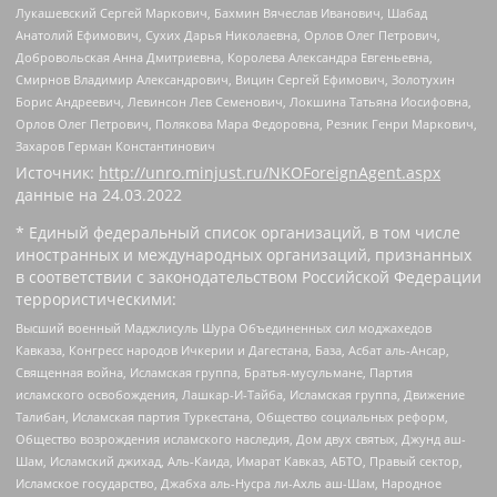
Лукашевский Сергей Маркович, Бахмин Вячеслав Иванович, Шабад
Анатолий Ефимович, Сухих Дарья Николаевна, Орлов Олег Петрович,
Добровольская Анна Дмитриевна, Королева Александра Евгеньевна,
Смирнов Владимир Александрович, Вицин Сергей Ефимович, Золотухин
Борис Андреевич, Левинсон Лев Семенович, Локшина Татьяна Иосифовна,
Орлов Олег Петрович, Полякова Мара Федоровна, Резник Генри Маркович,
Захаров Герман Константинович
Источник:
http://unro.minjust.ru/NKOForeignAgent.aspx
данные на
24.03.2022
* Единый федеральный список организаций, в том числе
иностранных и международных организаций, признанных
в соответствии с законодательством Российской Федерации
террористическими:
Высший военный Маджлисуль Шура Объединенных сил моджахедов
Кавказа, Конгресс народов Ичкерии и Дагестана, База, Асбат аль-Ансар,
Священная война, Исламская группа, Братья-мусульмане, Партия
исламского освобождения, Лашкар-И-Тайба, Исламская группа, Движение
Талибан, Исламская партия Туркестана, Общество социальных реформ,
Общество возрождения исламского наследия, Дом двух святых, Джунд аш-
Шам, Исламский джихад, Аль-Каида, Имарат Кавказ, АБТО, Правый сектор,
Исламское государство, Джабха аль-Нусра ли-Ахль аш-Шам, Народное