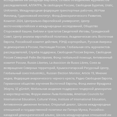
расследователей, АЛЛАТРА, За свободную Россию, Свободная Бурятия, Uralic,
UnKremlin, Международная федерация транспортных рабочих, ИстЧам
Финланд, Гудзоновский институт, Фонд Демократического Развития,
Комитет-2024, Центрально-Европейский университет, Центр
восточноевропейских и международных исследований, Общество
Сторожевой башни, Библии и трактатов Свидетелей Иеговы, Гражданский
Совет, Центр анализа европейской политики, Академическая сеть Восточная
Европа, Российский комитет действия, РЭНД корпорейшн, Русская Америка
за демократию в России, Настоящая Россия, Глобальная сеть журналистов-
расследователей, Служба поддержки, Свободная Россия Берлин, Свободная
Россия Северный Рейн-Вестфалия, Фонд глобальной помощи, Антивоенный
комитет России, Russie-Libertes, La Asocicion de Rusos Libres, Союз за
возвращение Северных территорий, Крымскотатарский Ресурсный Центр,
Глобальный союз IndustriALL, Russian Election Monitor, Article 19, Мнение
медиа, Федерация анархического черного креста, Радио Свободная Европа,
Германское общество изучения Восточной Европы, Фонд имени Фридриха
Эберта, XZ gGmbH, Мобильная академия поддержки гендерной демократии
и миротворчества, Форум имени Льва Копелева, American Councils for
International Education, Cultural Vistas, Institute of International Education,
Антивоенное движение Антальи, Открытый диалог, Школа международных
отношений и государственной политики им Питера Мунка, Российско-
канадский демократический альянс, Школа международных отношений им