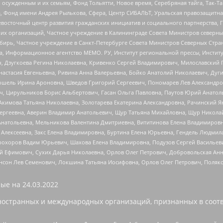
ужденным и их семьям, Фонд Тольятти, Новое время, Серебряная тайга, Так-Так-
, Фонд имени Андрея Рылькова, Сфера, Центр СИБАЛЬТ, Уральская правозащитна
невосточный центр развития гражданских инициатив и социального партнерства, 
 организаций, Частное учреждение в Калининграде Совета Министров северных 
бирь, Частное учреждение в Санкт-Петербурге Совета Министров Северных Стра
а, Информационное агентство МЕМО. РУ, Институт региональной прессы, Инсти
ч, Дзугкоева Регина Николаевна, Кривенко Сергей Владимирович, Милославски
настасия Евгеньевна, Ривина Анна Валерьевна, Бойко Анатолий Николаевич, Дуг
ошель Ирина Ароновна, Шведов Григорий Сергеевич, Пономарев Лев Александро
ч, Цирульников Борис Альбертович, Гасан Ольга Павловна, Паутов Юрий Анато
Акимова Татьяна Николаевна, Золотарева Екатерина Александровна, Рачинский Я
Сергеевна, Аверин Владимир Анатольевич, Щур Татьяна Михайловна, Щур Никола
Анатольевна, Мельникова Валентина Дмитриевна, Вититинова Елена Владимировн
 Алексеевна, Закс Елена Владимировна, Буртина Елена Юрьевна, Гендель Людмил
рохоров Вадим Юрьевич, Шахова Елена Владимировна, Подузов Сергей Васильеви
й Ефимович, Сухих Дарья Николаевна, Орлов Олег Петрович, Добровольская Анн
нсон Лев Семенович, Локшина Татьяна Иосифовна, Орлов Олег Петрович, Поляк
ые на
24.03.2022
ностранных и международных организаций, признанных в соотв