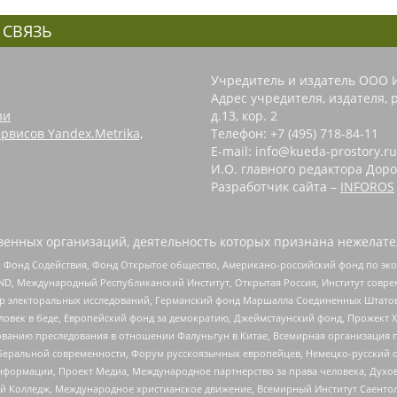
 СВЯЗЬ
Учредитель и издатель ООО 
Адрес учредителя, издателя, р
зи
д.13, кор. 2
рвисов Yandex.Metrika,
Телефон: +7 (495) 718-84-11
E-mail: info@kueda-prostory.ru
И.О. главного редактора Доро
Разработчик сайта –
INFOROS
енных организаций, деятельность которых признана нежелате
 Фонд Содействия, Фонд Открытое общество, Американо-российский фонд по э
 Международный Республиканский Институт, Открытая Россия, Институт совре
р электоральных исследований, Германский фонд Маршалла Соединенных Штатов
еловек в беде, Европейский фонд за демократию, Джеймстаунский фонд, Прожект
дованию преследования в отношении Фалуньгун в Китае, Всемирная организация 
беральной современности, Форум русскоязычных европейцев, Немецко-русский о
формации, Проект Медиа, Международное партнерство за права человека, Духов
 Колледж, Международное христианское движение, Всемирный Институт Саентол