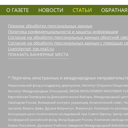
О ГАЗЕТЕ
НОВОСТИ
СТАТЬИ
ОБРАТНАЯ
Порядок обработки персональных данных
Политика конфиденциальности и защиты информации
Согласие на обработку персональных данных обратной свя
Согласие на обработку персональных данных с помощью се
LiveInternet, top.mail.ru
ПОКАЗАТЬ БАННЕРНЫЕ МЕСТА
* Перечень иностранных и международных неправительств
Национальный фонд в поддержку демократии, Институт Открытое Общество
Институт Международных Отношений, MEDIA DEVELOPMENT INVESTMENT FUND,
Европейская Платформа за Демократические Выборы, Международный цент
Свободная Россия, Всемирный конгресс украинцев, Атлантический совет, Ч
органов, Фалунь Дафа, Друзья Фалуньгун, Фалуньгун, Коалиция по рассле
Ассоциация школ политических исследований при Совете Европы, Центр ли
Оксфордский российский фонд, Фонд Будущее России, Компания свободы ин
Новое Поколение, Духовное Учебное Заведение Международный Библейский