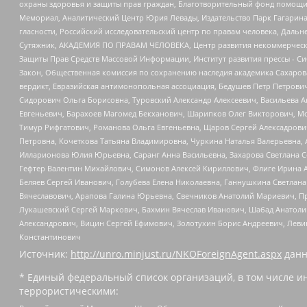
охраны здоровья и защиты прав граждан, Благотворительный фонд помощи ос
Мемориал, Аналитический Центр Юрия Левады, Издательство Парк Гагарина
гласности, Российский исследовательский центр по правам человека, Даль
Сутяжник, АКАДЕМИЯ ПО ПРАВАМ ЧЕЛОВЕКА, Центр развития некоммерческих
Защиты Прав Средств Массовой Информации, Институт развития прессы - Си
Закон, Общественная комиссия по сохранению наследия академика Сахаров
вердикт, Евразийская антимонопольная ассоциация, Бедушев Петр Петрови
Сидорович Ольга Борисовна, Туровский Александр Алексеевич, Васильева А
Евгеньевич, Барахоев Магомед Бекханович, Шарипков Олег Викторович, М
Тимур Рифгатович, Романова Ольга Евгеньевна, Щаров Сергей Алексадрови
Петровна, Кочеткова Татьяна Владимировна, Чуркина Наталья Валерьевна, 
Илларионова Юлия Юрьевна, Саранг Анна Васильевна, Захарова Светлана 
Гефтер Валентин Михайлович, Симонов Алексей Кириллович, Флиге Ирина 
Беляев Сергей Иванович, Голубева Елена Николаевна, Ганнушкина Светлана
Вячеславович, Арапова Галина Юрьевна, Свечников Анатолий Мариевич, П
Лукашевский Сергей Маркович, Бахмин Вячеслав Иванович, Шабад Анатоли
Александрович, Вицин Сергей Ефимович, Золотухин Борис Андреевич, Леви
Константинович
Источник:
http://unro.minjust.ru/NKOForeignAgent.aspx
данн
* Единый федеральный список организаций, в том числе и
террористическими: