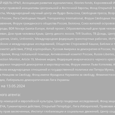
 ИДЕЛЬ-УРАЛ, Ассоциация развития журналистики, IStories fonds, Королевск
r, Институт правовой инициативы Центральной и Восточной Европы, Фонд Открытой Э
ты, Международный научный центр им Вудро Вильсона, Свободная пресса, Возро
России, Лига Свободных Наций, Transparеncy International, Форум Свободных Н
правления, Форум гражданского общества Россия, Беллона, Союз жителей острово
роды, BDR Novaja Gazeta-Europe, Алтай проект, Образовательный дом прав челов
еван, Дом прав человека Крым, Центр дикого лосося, TVR Studios, ТВ Дождь, Це
урятия, Uralic, UnKremlin, Международная федерация транспортных рабочих, Ист
ейских и международных исследований, Общество Сторожевой башни, Библии и тр
омитет действия, РЭНД корпорейшн, Русская Америка за демократию в России, Н
фалия, Фонд глобальной помощи, Антивоенный комитет России, Russie-Libertes, L
lection Monitor, Article 19, Мнение медиа, Федерация анархического черного кр
и гендерной демократии и миротворчества, Форум имени Льва Копелева, American C
г, Школа международных отношений и государственной политики им Питера Мунка
 Немцова за Свободу, Фонд имени Фридриха Науманна за свободу, Феминистско
медиа, Либерально-демократическая Лига Украины
 на
13.05.2024
ого агента:
р немецкой и европейской культуры, Центр гендерных исследований, Фонд защи
ЧА, Гуманитарное действие, Открытый Петербург, Лига Избирателей, Правовая 
иту прав заключенных, Институт глобализации и социальных движений, Центр 