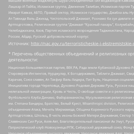
Высший военный Маджлисуль Шура Объединенных сил моджахедов Кавказа, Ко
Лашкар-И-Тайба, Исламская группа, Движение Талибан, Исламская партия Т
Имарат Кавказ, АБТО, Правый сектор, Исламское государство, Джабха аль-
Ат-Тавхида Валь-Джихад, Чистопольский Джамаат, Рохнамо ба суи давлати и
Артподготовка, Религиозная группа “Джамаат “Красный пахарь”, Колумбайн
Челебиджихана, Азов, Партия исламского возрождения Таджикистана, Народ
России, Айдар, Русский добровольческий корпус
Источник:
http://nac.gov.ru/terroristicheskie-i-ekstremistskie-
* Перечень общественных объединений и религиозных орг
деятельности:
Национал-большевистская партия, ВЕК РА, Рада земли Кубанской Духовно
Староверов-Инглингов, Нурджулар, К Богодержавию, Таблиги Джамаат, Сви
Карачая, Союз славян, Ат-Такфир Валь-Хиджра, Пит Буль, Национал-социал
Инициатива города Череповца, Духовно-Родовая Держава Русь, Русское н
нелегальной иммиграции, Кровь и Честь, О свободе совести и о религиоз
Футбольного Клуба Динамо, Файзрахманисты, Мусульманская религиозная о
им. Степана Бандеры, Братство, Белый Крест, Misanthropic division, Рели
объединение Атака, Мечеть Мирмамеда, Община Коренного Русского народа
Артподготовка, Штольц, В честь иконы Божией Матери Державная, Сектор 1
Славянских Сил Руси, Алля-Аят, Благотворительный пансионат Ак Умут, Русск
Патриотический клуб-Новокузнецк/РПК, Сибирский державный союз, Фонд б
Народное объединение русского движения, Народное движение Адат, Народ