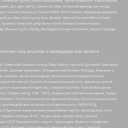
 Исламская группа, Братья-мусульмане, Партия исламского освобождения,
едия, Дом двух святых, Джунд аш-Шам, Исламский джихад, Аль-Каида,
жр от Аллаха Субхану уа Тагьаля SHAM, АУМ Синрике, Муджахеды джамаата
рир аш-Шам, Ахлю Сунна Валь Джамаа, National Socialism/White Power,
рг, Крымско-татарский добровольческий батальон имени Номана
оев, Маньяки Культ Убийц, Молодёжь Которая Улыбается, Легион Свобода
аконную силу решение о ликвидации или запрете
ья, Славянская Община Капища Веды Перуна, Мужская Духовная Семинария
щество, Джамаат мувахидов, Объединенный Вилайат Кабарды, Балкарии и
ден Дьявола, Армия воли народа, Национальная Социалистическая
роверов-Инглингов, Русский общенациональный союз, Движение против
усское национальное единство, Северное Братство, Клуб Болельщиков
а, Правый сектор, УНА - УНСО, Украинская повстанческая армия, Тризуб
 TulaSkins, Этнополитическое объединение Русские, Русское национальное
О противодействии экстремистской деятельности, РЕВТАТПОД,
ы и Единения, Каракольская инициативная группа, Автоград Крю, Союз
 Нация и свобода, W.H.С., Фалунь Дафа, Иртыш Ultras, Русский
ан СССР Прикубанского округа г. Краснодара, Мужское государство,
СССР, Держава Союз Советских Светлых Родов, Совет Советских