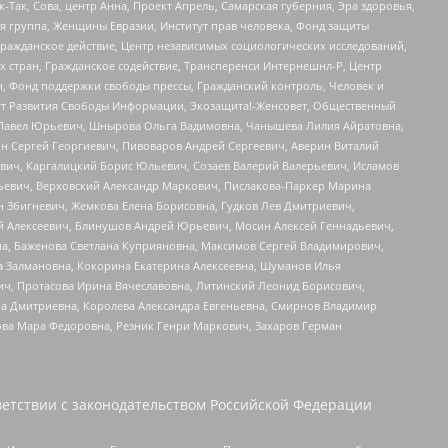
Так, Сова, центр Анна, Проект Апрель, Самарская губерния, Эра здоровья,
я группа, Женщины Евразии, Институт прав человека, Фонд защиты
Гражданское действие, Центр независимых социологических исследований,
стран, Гражданское содействие, Трансперенси Интернешнл-Р, Центр
н, Фонд поддержки свободы прессы, Гражданский контроль, Человек и
тут Развития Свободы Информации, Экозащита!-Женсовет, Общественный
й Павел Юрьевич, Шнырова Ольга Вадимовна, Чанышева Лилия Айратовна,
ин Сергей Георгиевич, Пивоваров Андрей Сергеевич, Аверин Виталий
вич, Каргалицкий Борис Юльевич, Созаев Валерий Валерьевич, Исламов
льевич, Верховский Александр Маркович, Пислакова-Паркер Марина
н Збигневич, Жемкова Елена Борисовна, Гудков Лев Дмитриевич,
й Алексеевич, Блинушов Андрей Юрьевич, Мосин Алексей Геннадьевич,
а, Баженова Светлана Куприяновна, Максимов Сергей Владимирович,
а Залмановна, Кокорина Екатерина Алексеевна, Шуманов Илья
ч, Протасова Ирина Вячеславовна, Литинский Леонид Борисович,
а Дмитриевна, Королева Александра Евгеньевна, Смирнов Владимир
ова Мара Федоровна, Резник Генри Маркович, Захаров Герман
етствии с законодательством Российской Федерации