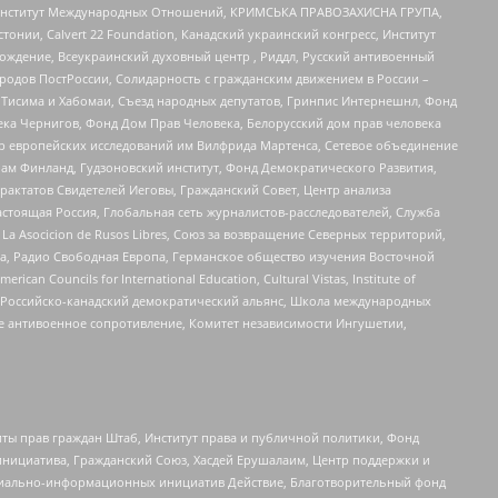
ий Институт Международных Отношений, КРИМСЬКА ПРАВОЗАХИСНА ГРУПА,
стонии, Calvert 22 Foundation, Канадский украинский конгресс, Институт
ждение, Всеукраинский духовный центр , Риддл, Русский антивоенный
ародов ПостРоссии, Солидарность с гражданским движением в России –
в Тисима и Хабомаи, Съезд народных депутатов, Гринпис Интернешнл, Фонд
ека Чернигов, Фонд Дом Прав Человека, Белорусский дом прав человека
нтр европейских исследований им Вилфрида Мартенса, Сетевое объединение
Чам Финланд, Гудзоновский институт, Фонд Демократического Развития,
актатов Свидетелей Иеговы, Гражданский Совет, Центр анализа
астоящая Россия, Глобальная сеть журналистов-расследователей, Служба
a Asocicion de Rusos Libres, Союз за возвращение Северных территорий,
еста, Радио Свободная Европа, Германское общество изучения Восточной
ouncils for International Education, Cultural Vistas, Institute of
, Российско-канадский демократический альянс, Школа международных
е антивоенное сопротивление, Комитет независимости Ингушетии,
ты прав граждан Штаб, Институт права и публичной политики, Фонд
инициатива, Гражданский Союз, Хасдей Ерушалаим, Центр поддержки и
социально-информационных инициатив Действие, Благотворительный фонд