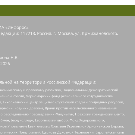
ИА «Инфорос».
едакции: 117218, Россия, г. Москва, ул. Кржижановского,
хова Н.В.
2026
льной на территории Российской Федерации:
кономическому и правовому развитию, Национальный Демократический
менной России, Черноморский фонд регионального сотрудничества,
, Тихоокеанский центр защиты окружающей среды и природных ресурсов,
 Хармони, Родники дракона, Врачи против насильственного извлечения
по расследованию преследований Фалуньгун, Пражский гражданский центр,
бмен, Бард колледж, Европейский выбор, Фонд Ходорковского,
ное Управление Евангельских Христиан Украинской Христианской Церкви,
огических Предприятий, Церковь Духовной Технологии, Европейская сеть