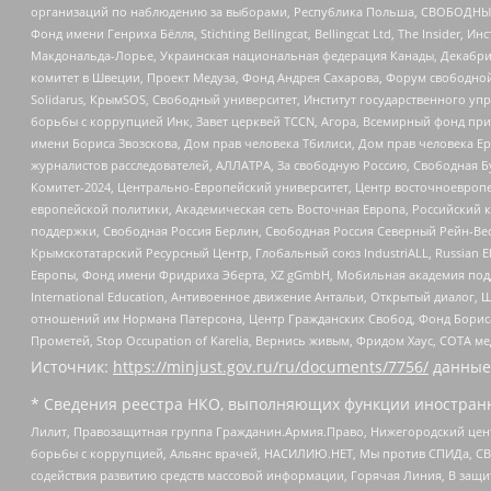
организаций по наблюдению за выборами, Республика Польша, СВОБОДНЫЙ
Фонд имени Генриха Бёлля, Stichting Bellingcat, Bellingcat Ltd, The Inside
Макдональда-Лорье, Украинская национальная федерация Канады, Декабрис
комитет в Швеции, Проект Медуза, Фонд Андрея Сахарова, Форум свободной 
Solidarus, КрымSOS, Свободный университет, Институт государственного у
борьбы с коррупцией Инк, Завет церквей TCCN, Агора, Всемирный фонд при
имени Бориса Звозскова, Дом прав человека Тбилиси, Дом прав человека Ер
журналистов расследователей, АЛЛАТРА, За свободную Россию, Свободная Б
Комитет-2024, Центрально-Европейский университет, Центр восточноевроп
европейской политики, Академическая сеть Восточная Европа, Российский к
поддержки, Свободная Россия Берлин, Свободная Россия Северный Рейн-Вест
Крымскотатарский Ресурсный Центр, Глобальный союз IndustriALL, Russian E
Европы, Фонд имени Фридриха Эберта, XZ gGmbH, Мобильная академия поддержк
International Education, Антивоенное движение Антальи, Открытый диало
отношений им Нормана Патерсона, Центр Гражданских Свобод, Фонд Бориса
Прометей, Stop Occupation of Karelia, Вернись живым, Фридом Хаус, СОТА 
Источник:
https://minjust.gov.ru/ru/documents/7756/
данные
* Сведения реестра НКО, выполняющих функции иностранн
Лилит, Правозащитная группа Гражданин.Армия.Право, Нижегородский цент
борьбы с коррупцией, Альянс врачей, НАСИЛИЮ.НЕТ, Мы против СПИДа, СВЕ
содействия развитию средств массовой информации, Горячая Линия, В защ