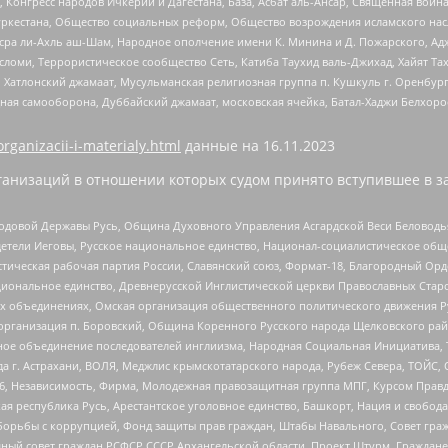
нгресс народов Ичкерии и Дагестана, База, Асбат аль-Ансар, Священная война,
уркестана, Общество социальных реформ, Общество возрождения исламского насл
Нусра ли-Ахль аш-Шам, Народное ополчение имени К. Минина и Д. Пожарского, Ад
сломи, Террористическое сообщество Сеть, Катиба Таухид валь-Джихад, Хайят Тах
, Хатлонский джамаат, Мусульманская религиозная группа п. Кушкуль г. Оренбу
ная самооборона, Дуббайский джамаат, московская ячейка, Батал-Хаджи Белхор
organizacii-i-materialy.html
данные на
16.11.2023
анизаций в отношении которых судом принято вступившее в з
 Родовой Державы Русь, Община Духовного Управления Асгардской Веси Беловод
детели Иеговы, Русское национальное единство, Национал-социалистическое об
истическая рабочая партия России, Славянский союз, Формат-18, Благородный Ор
ациональное единство, Древнерусской Инглистической церкви Православных Ста
ных объединениях, Омская организация общественного политического движения Р
рганизация п. Боровский, Община Коренного Русского народа Щелковского район
гиозное объединение последователей инглиизма, Народная Социальная Инициатива,
 г. Астрахани, ВОЛЯ, Меджлис крымскотатарского народа, Рубеж Севера, ТОЙС, 
6, Независимость, Фирма, Молодежная правозащитная группа МПГ, Курсом Правд
ая республика Русь, Арестантское уголовное единство, Башкорт, Нация и свобода,
орьбы с коррупцией, Фонд защиты прав граждан, Штабы Навального, Совет гражд
ный совет граждан РСФСР СССР Архангельской области, Проект Штурм, Граждане 