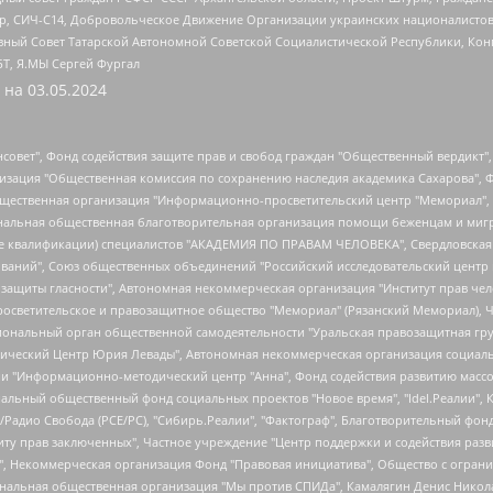
tsApp, СИЧ-С14, Добровольческое Движение Организации украинских националисто
ный Совет Татарской Автономной Советской Социалистической Республики, Кон
БТ, Я.МЫ Сергей Фургал
 на
03.05.2024
мная некоммерческая организация "Центр по работе с проблемой насилия "НАСИЛИЮ.НЕТ", Межрегиональный профессиональный союз работников здравоохранения "Альянс врачей", Юридическое лицо, зарегистрированное в Латвийской Республике, SIA "Medusa Project" (регистрационный номер 40103797863, дата регистрации 10.06.2014), Некоммерческая организация "Фонд по борьбе с коррупцией", Автономная некоммерческая организация "Институт права и публичной политики", Баданин Роман Сергеевич, Гликин Максим Александрович, Железнова Мария Михайловна, Лукьянова Юлия Сергеевна, Маетная Елизавета Витальевна, Маняхин Петр Борисович, Чуракова Ольга Владимировна, Ярош Юлия Петровна, Юридическое лицо "The Insider SIA", зарегистрированное в Риге, Латвийская Республика (дата регистрации 26.06.2015), являющееся администратором доменного имени интернет-издания "The Insider SIA", https://theins.ru, Постернак Алексей Евгеньевич, Рубин Михаил Аркадьевич, Анин Роман Александрович, Юридическое лицо Istories fonds, зарегистрированное в Латвийской Республике (регистрационный номер 50008295751, дата регистрации 24.02.2020), Великовский Дмитрий Александрович, Долинина Ирина Николаевна, Мароховская Алеся Алексеевна, Шлейнов Роман Юрьевич, Шмагун Олеся Валентиновна, Общество с ограниченной ответственностью "Альтаир 2021", Общество с ограниченной ответственностью "Вега 2021", Общество с ограниченной ответственностью "Главный редактор 2021", Общество с ограниченной ответственностью "Ромашки монолит", Важенков Артем Валерьевич, Ивановская областная общественная организация "Центр гендерных исследований", Гурман Юрий Альбертович, Медиапроект "ОВД-Инфо", Егоров Владимир Владимирович, Жилинский Владимир Александрович, Общество с ограниченной ответственностью "ЗП", Иванова София Юрьевна, Карезина Инна Павловна, Кильтау Екатерина Викторовна, Петров Алексей Викторович, Пискунов Сергей Евгеньевич, Смирнов Сергей Сергеевич, Тихонов Михаил Сергеевич, Общество с ограниченной ответственностью "ЖУРНАЛИСТ-ИНОСТРАННЫЙ АГЕНТ", Арапова Галина Юрьевна, Вольтская Татьяна Анатольевна, Американская компания "Mason G.E.S. Anonymous Foundation" (США), являющаяся владельцем интернет-издания https://mnews.world/, Компания "Stichting Bellingcat", зарегистрированная в Нидерландах (дата регистрации 11.07.2018), Захаров Андрей Вячеславович, Клепиковская Екатерина Дмитриевна, Общество с ограниченной ответственностью "МЕМО", Перл Роман Александрович, Симонов Евгений Алексеевич, Соловьева Елена Анатольевна, Сотников Даниил Владимирович, Сурначева Елизавета Дмитриевна, Автономная некоммерческая организация по защите прав человека и информированию населения "Якутия – Наше Мнение", Общество с ограниченной ответственностью "Москоу диджитал медиа", с 26.01.2023 Общество с ограниченной ответственностью "Чайка Белые сады", Ветошкина Валерия Валерьевна, Заговора Максим Александрович, Межрегиональное общественное движение "Российская ЛГБТ - сеть", Оленичев Максим Владимирович, Павлов Иван Юрьевич, Скворцова Елена Сергеевна, Общество с ограниченной ответственностью "Как бы инагент", Кочетков Игорь Викторович, Общество с ограниченной ответственностью "Честные выборы", Еланчик Олег Александрович, Общество с ограниченной ответственностью "Нобелевский призыв", Гималова Регина Эмилевна, Григорьев Андрей Валерьевич, Григорьева Алина Александровна, Ассоциация по содействию защите прав призывников, альтернативнослужащих и военнослужащих "Правозащитная группа "Гражданин.Армия.Право", Хисамова Регина Фаритовна, Автономная некоммерческая организация по реализации социально-правовых программ "Лилит", Дальн