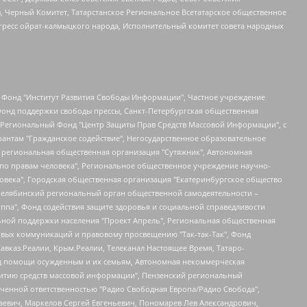
в, Черный Комитет, Татарстанское Региональное Всетатарское общественное
гресс ойрат-калмыцкого народа, Исполнительный комитет совета народных
евосточное общественное движение "Маяк", Санкт-Петербургская ЛГБТ-инициативная группа "Выход", Инициативная группа ЛГБТ+ "Реверс", Алексеев Андрей Викторович, Бекбулатова Таисия Львовна, Беляев Иван Михайлович, Владыкина Елена Сергеевна, Гельман Марат Александрович, Никульшина Вероника Юрьевна, Толоконникова Надежда Андреевна, Шендерович Виктор Анатольевич, Общество с ограниченной ответственностью "Данное сообщение", Общество с ограниченной ответственностью Издательский дом "Новая глава", Айнбиндер Александра Александровна, Московский комьюнити-центр для ЛГБТ+инициатив, Благотворительный фонд развития филантропии, Deutsche Welle (Германия, Kurt-Schumacher-Strasse 3, 53113 Bonn), Борзунова Мария Михайловна, Воробьев Виктор Викторович, Голубева Анна Львовна, Константинова Алла Михайловна, Малкова Ирина Владимировна, Мурадов Мурад Абдулгалимович, Осетинская Елизавета Николаевна, Понасенков Евгений Николаевич, Ганапольский Матвей Юрьевич, Киселев Евгений Алексеевич, Борухович Ирина Григорьевна, Дремин Иван Тимофеевич, Дубровский Дмитрий Викторович, Красноярская региональная общественная организация поддержки и развития альтернативных образовательных технологий и межкультурных коммуникаций "ИНТЕРРА", Маяковская Екатерина Алексеевна, Фейгин Марк Захарович, Филимонов Андрей Викторович, Дзугкоева Регина Николаевна, Доброхотов Роман Александрович, Дудь Юрий Александрович, Елкин Сергей Владимирович, Кругликов Кирилл Игоревич, Сабунаева Мария Леонидовна, Семенов Алексей Владимирович, Шаинян Карен Багратович, Шульман Екатерина Михайловна, Асафьев Артур Валерьевич, Вахштайн Виктор Семенович, Венедиктов Алексей Алексеевич, Лушникова Екатерина Евгеньевна, Волков Леонид Михайлович, Невзоров Александр Глебович, Пархоменко Сергей Борисович, Сироткин Ярослав Николаевич, Кара-Мурза Владимир Владимирович, Баранова Наталья Владимировна, Гозман Леонид Яковлевич, Кагарлицкий Борис Юльевич, Климарев Михаил Валерьевич, Милов Владимир Станиславович, Автономная некоммерческая организация Краснодарский центр современного искусства "Типография", Моргенштерн Алишер Тагирович, Соболь Любовь Эдуардовна, Общество с ограниченной ответственностью "ЛИЗА НОРМ", Каспаров Гарри Кимович, Ходорковский Михаил Борисович, Общество с ограниченной ответственностью "Апрельские тезисы", Данилович Ирина Брониславовна, Кашин Олег Владимирович, Петров Николай Владимирович, Пивоваров Алексей Владимирович, Соколов Михаил Владимирович, Цветкова Юлия Владимировна, Чичваркин Евгений Александрович, Комитет против пыток/Команда против пыток, Общество с ограниченной ответственностью "Первый научный", Общество с ограниченной ответственностью "Вертолет и ко", Белоцерковская Вероника Борисовна, Кац Максим Евгеньевич, Лазарева Татьяна Юрьевна, Шаведдинов Руслан Табризович, Яшин Илья Валерьевич, Общество с ограниченной ответственностью "Иноагент ААВ", Алешковский Дмитрий Петрович, Альбац Евгения Марковна, Быков Дмитрий Львович, Галямина Юлия Евгеньевна, Лойко Сергей Леонидович, Мартынов Кирилл Константинович, Медведев Сергей Александрович, Крашенинников Федор Геннадиевич, Гордеева Катерина Вл