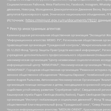
Социалистических Районов, Meta Platforms Inc, Facebook, Instagram, Wha
движение, Невоград, Молодежное Демократическое Движение Весна, Верхов
депутатов Красноярского края, Этническое национальное объединение, ЛГ
Источник:
https://minjust.gov.ru/ru/documents/7822/
данные
* Реестр иностранных агентов:
Калининградская региональная общественная организация "Экозащита!-Женсовет", Фонд содействия защите прав и свобод граждан "Общественный вердикт", Фонд "Институт Развития Свободы Информации", Частное учреждение "Информационное агентство МЕМО. РУ", Региональная общественная организация "Общественная комиссия по сохранению наследия академика Сахарова", Фонд поддержки свободы прессы, Санкт-Петербургская общественная правозащитная организация "Гражданский контроль", Межрегиональная общественная организация "Информационно-просветительский центр "Мемориал", Региональный Фонд "Центр Защиты Прав Средств Массовой Информации", с 05.12.2023 Фонд "Центр Защиты Прав Средств массовой информации", Региональная общественная благотворительная организация помощи беженцам и мигрантам "Гражданское содействие", Негосударственное образовательное учреждение дополнительного профессионального образования (повышение квалификации) специалистов "АКАДЕМИЯ ПО ПРАВАМ ЧЕЛОВЕКА", Свердловская региональная общественная организация "Сутяжник", Автономная некоммерческая организация "Центр независимых социологических исследований", Союз общественных объединений "Российский исследовательский центр по правам человека", Региональное общественное учреждение научно-информационный центр "МЕМОРИАЛ", Некоммерческая организация "Фонд защиты гласности", Автономная некоммерческая организация "Институт прав человека", Городская общественная организация "Екатеринбургское общество "МЕМОРИАЛ", Городская общественная организация "Рязанское историко-просветительское и правозащитное общество "Мемориал" (Рязанский Мемориал), Челябинский региональный орган общественной самодеятельности – женское общественное объединение "Женщины Евразии", Челябинский региональный орган общественной самодеятельности "Уральская правозащитная группа", Фонд содействия защите здоровья и социальной справедливости имени Андрея Рылькова, Автономная Некоммерческая Организация "Аналитический Центр Юрия Левады", Автономная некоммерческая организация социальной поддержки населения "Проект Апрель", Региональная общественная организация помощи женщинам и детям, находящимся в кризисной ситуации "Информационно-методический центр "Анна", Фонд содействия развитию массовых коммуникаций и правовому просвещению "Так-так-Так", Фонд содействия устойчивому развитию "Серебряная тайга", Свердловский региональный общественный фонд социальных проектов "Новое время", "Idel.Реалии", Кавказ.Реалии, Крым.Реалии, Телеканал Настоящее Время, Татаро-башкирская служба Радио Свобода (Azatliq Radiosi), Радио Свободная Европа/Радио Свобода (PCE/PC), "Сибирь.Реалии", "Фактограф", Благотворительный фонд помощи осужденным и их семьям, Автономная некоммерческая организация "Институт глобализации и социальных движений", Фонд "В защиту прав заключенных", Частное учреждение "Центр поддержки и содействия развитию средств массовой информации", Пензенский региональный общественный благотворительный фонд "Гражданский союз", "Север.Реалии", Некоммерческая организация Фонд "Правовая инициатива", Общество с ограниченной ответственностью "Радио Свободная Европа/Радио Свобода", Чешское информационное агентство "MEDIUM-ORIENT", Красноярская региональная общественная организация "Мы против СПИДа", Камалягин Денис Николаевич, Маркелов Сергей Евгеньевич, Пономарев Лев Александрович, Савицкая Людмила Алексеевна, Автоно