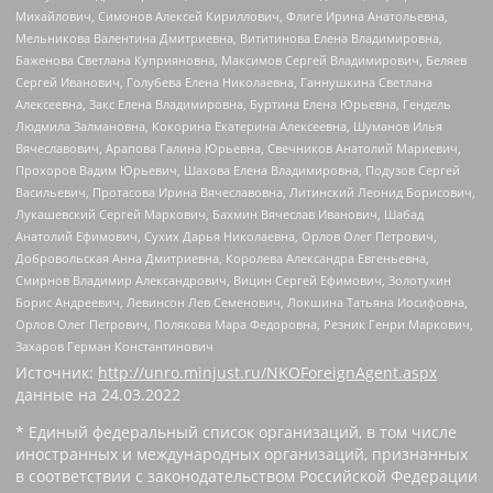
Михайлович, Симонов Алексей Кириллович, Флиге Ирина Анатольевна,
Мельникова Валентина Дмитриевна, Вититинова Елена Владимировна,
Баженова Светлана Куприяновна, Максимов Сергей Владимирович, Беляев
Сергей Иванович, Голубева Елена Николаевна, Ганнушкина Светлана
Алексеевна, Закс Елена Владимировна, Буртина Елена Юрьевна, Гендель
Людмила Залмановна, Кокорина Екатерина Алексеевна, Шуманов Илья
Вячеславович, Арапова Галина Юрьевна, Свечников Анатолий Мариевич,
Прохоров Вадим Юрьевич, Шахова Елена Владимировна, Подузов Сергей
Васильевич, Протасова Ирина Вячеславовна, Литинский Леонид Борисович,
Лукашевский Сергей Маркович, Бахмин Вячеслав Иванович, Шабад
Анатолий Ефимович, Сухих Дарья Николаевна, Орлов Олег Петрович,
Добровольская Анна Дмитриевна, Королева Александра Евгеньевна,
Смирнов Владимир Александрович, Вицин Сергей Ефимович, Золотухин
Борис Андреевич, Левинсон Лев Семенович, Локшина Татьяна Иосифовна,
Орлов Олег Петрович, Полякова Мара Федоровна, Резник Генри Маркович,
Захаров Герман Константинович
Источник:
http://unro.minjust.ru/NKOForeignAgent.aspx
данные на
24.03.2022
* Единый федеральный список организаций, в том числе
иностранных и международных организаций, признанных
в соответствии с законодательством Российской Федерации