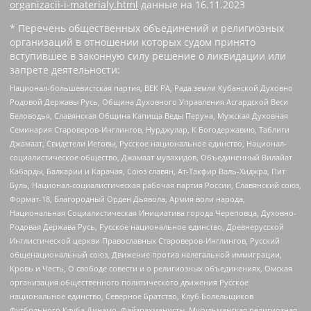
organizacii-i-materialy.html
данные на
16.11.2023
* Перечень общественных объединений и религиозных
организаций в отношении которых судом принято
вступившее в законную силу решение о ликвидации или
запрете деятельности:
Национал-большевистская партия, ВЕК РА, Рада земли Кубанской Духовно
Родовой Державы Русь, Община Духовного Управления Асгардской Веси
Беловодья, Славянская Община Капища Веды Перуна, Мужская Духовная
Семинария Староверов-Инглингов, Нурджулар, К Богодержавию, Таблиги
Джамаат, Свидетели Иеговы, Русское национальное единство, Национал-
социалистическое общество, Джамаат мувахидов, Объединенный Вилайат
Кабарды, Балкарии и Карачая, Союз славян, Ат-Такфир Валь-Хиджра, Пит
Буль, Национал-социалистическая рабочая партия России, Славянский союз,
Формат-18, Благородный Орден Дьявола, Армия воли народа,
Национальная Социалистическая Инициатива города Череповца, Духовно-
Родовая Держава Русь, Русское национальное единство, Древнерусской
Инглистической церкви Православных Староверов-Инглингов, Русский
общенациональный союз, Движение против нелегальной иммиграции,
Кровь и Честь, О свободе совести и о религиозных объединениях, Омская
организация общественного политического движения Русское
национальное единство, Северное Братство, Клуб Болельщиков
Футбольного Клуба Динамо, Файзрахманисты, Мусульманская религиозная