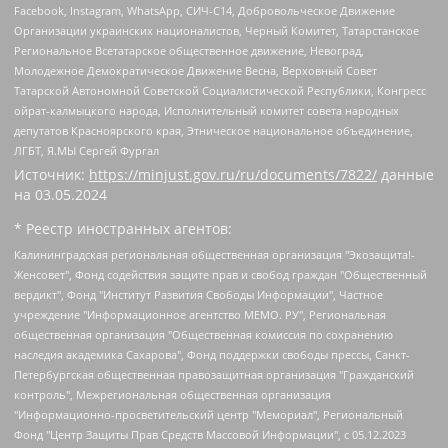
Facebook, Instagram, WhatsApp, СИЧ-С14, Добровольческое Движение
Организации украинских националистов, Черный Комитет, Татарстанское
Региональное Всетатарское общественное движение, Невоград,
Молодежное Демократическое Движение Весна, Верховный Совет
Татарской Автономной Советской Социалистической Республики, Конгресс
ойрат-калмыцкого народа, Исполнительный комитет совета народных
депутатов Красноярского края, Этническое национальное объединение,
ЛГБТ, Я.МЫ Сергей Фургал
Источник:
https://minjust.gov.ru/ru/documents/7822/
данные
на
03.05.2024
* Реестр иностранных агентов:
Калининградская региональная общественная организация "Экозащита!-Женсовет", Фонд содействия защите прав и свобод граждан "Общественный вердикт", Фонд "Институт Развития Свободы Информации", Частное учреждение "Информационное агентство МЕМО. РУ", Региональная общественная организация "Общественная комиссия по сохранению наследия академика Сахарова", Фонд поддержки свободы прессы, Санкт-Петербургская общественная правозащитная организация "Гражданский контроль", Межрегиональная общественная организация "Информационно-просветительский центр "Мемориал", Региональный Фонд "Центр Защиты Прав Средств Массовой Информации", с 05.12.2023 Фонд "Центр Защиты Прав Средств массовой информации", Региональная общественная благотворительная организация помощи беженцам и мигрантам "Гражданское содействие", Негосударственное образовательное учреждение дополнительного профессионального образования (повышение квалификации) специалистов "АКАДЕМИЯ ПО ПРАВАМ ЧЕЛОВЕКА", Свердловская региональная общественная организация "Сутяжник", Автономная некоммерческая организация "Центр независимых социологических исследований", Союз общественных объединений "Российский исследовательский центр по правам человека", Региональное общественное учреждение научно-информационный центр "МЕМОРИАЛ", Некоммерческая организация "Фонд защиты гласности", Автономная некоммерческая организация "Институт прав человека", Городская общественная организация "Екатеринбургское общество "МЕМОРИАЛ", Городская общественная организация "Рязанское историко-просветительское и правозащитное общество "Мемориал" (Рязанский Мемориал), Челябинский региональный орган общественной самодеятельности – женское общественное объединение "Женщины Евразии", Челябинский региональный орган общественной самодеятельности "Уральская правозащитная группа", Фонд содействия защите здоровья и социальной справедливости имени Андрея Рылькова, Автономная Некоммерческая Организация "Аналитический Центр Юрия Левады", Автономная некоммерческая организация социальной поддержки населения "Проект Апрель", Региональная общественная организация помощи женщинам и детям, находящимся в кризисной ситуации "Информационно-методический центр "Анна", Фонд содействия развитию массовых коммуникаций и правовому просвещению "Так-так-Так", Фонд содействия устойчивому развитию "Серебряная тайга", Свердловский региональный общественный фонд социальных проектов "Новое время", "Idel.Реалии", Кавказ.Реалии, Крым.Реалии, Телеканал Настоящее Время, Татаро-башкирская служба Радио Свобода (Azatliq Radiosi), Радио Свободная Европа/Радио Свобода (PCE/PC), "Сибирь.Реалии", "Фактограф", Благотворительный фонд помощи осужденным и их семьям, Автономная некоммерческая организация "Институт глобализации и социальных движений", Фонд "В защиту прав заключенных", Частное учреждение "Центр поддержки и содействия развитию средств массовой информации", Пензенский региональный общественный благотворительный фонд "Гражданский союз", "Север.Реалии", Некоммерческая организация Фонд "Правовая инициатива", Общество с ограниченной ответственностью "Радио Свободная Европа/Радио Свобода", Чешское информационное агентство "MEDIUM-ORIENT", Красноярская региональная общественная организация "Мы против СПИДа", Камалягин Денис Николаевич, Маркелов Сергей Евгеньевич, Пономарев Лев Александрович, Савицкая Людмила Алексеевна, Автономная некоммерческая организация "Центр по работе с проблемой насилия "НАСИЛИЮ.НЕТ", Межрегиональный профессиональный союз работников здравоохранения "Альянс врачей", Юридическое лицо, зарегистрированное в Латвийской Республике, SIA "Medusa Project" (регистрационный номер 40103797863, дата регистрации 10.06.2014), Некоммерческая организация "Фонд по борьбе с коррупцией", Автономная некоммерческая организация "Институт права и публичной политики", Баданин Роман Сергеевич, Гликин Максим Александрович, Железнова Мария Михайловна, Лукьянова Юлия Сергеевна, Маетная Елизавета Витальевна, Маняхин Петр Борисович, Чуракова Ольга Владимировна, Ярош Юлия Петровна, Юридическое лицо "The Insider SIA", зарегистрированное в Риге, Латвийская Республика (дата регистрации 26.06.2015), являющееся администратором доменного имени интернет-издания "The Insider SIA", https://theins.ru, Постернак Алексей Евгеньевич, Рубин Михаил Аркадьевич, Анин Роман Александрович, Юридическое лицо Istories fonds, зарегистрированное в Латвийской Республике (регистрационный номер 50008295751, дата регистрации 24.02.2020), Великовский Дмитрий Александрович, Долинина Ирина Николаевна, Мароховская Алеся Алексеевна, Шлейнов Роман Юрьевич, Шмагун Олеся Валентиновна, Общество с ограниченной ответственностью "Альтаир 2021", Общество с ограниченной ответственностью "Вега 2021", Общество с ограниченной ответственностью "Главный редактор 2021", Общество с ограниченной ответственностью "Ромашки монолит", Важенков Артем Валерьевич, Ивановская областная общественная организация "Центр гендерных исследований", Гурман Юрий Альбертович, Медиапроект "ОВД-Инфо", Егоров Владимир Владимирович, Жилинский Владимир Александрович, Общество с ограниченной ответственностью "ЗП", Иванова София Юрьевна, Карезина Инна Павловна, Кильтау Екатерина Викторовна, Петров Алексей Викторович, Пискунов Сергей Евгеньевич, Смирнов Сергей Сергеевич, Тихонов Михаил Сергеевич, Общество с ограниченной ответственностью "ЖУРНАЛИСТ-ИНОСТРАННЫЙ АГЕНТ", Арапова Галина Юрьевна, Вольтская Татьяна Анатольевна, Американская компания "Mason G.E.S. Anonymous Foundation" (США), являющаяся владельцем интернет-издания https://mnews.world/, Компания "Stichting Bellingcat", зарегистрированная в Нидерландах (дата регистрации 11.07.2018), Захаров Андрей Вячеславович, Клепиковская Екатерина Дмитриевна, Общество с ограниченной ответственностью "МЕМО", Перл Роман Александрович, Симонов Евгений Алексеевич, Соловьева Елена Анатольевна, Сотников Даниил Владимирович, Сурначева Елизавета Дмитриевна, Автономная некоммерческая организация по защите прав человека и информированию населения "Якутия – Наше Мнение", Общество с ограниченной ответственностью "Москоу диджитал медиа", с 26.01.2023 Общество с ограниченной ответственностью "Чайка Белые сады", Ветошкина Валерия Валерьевна, Заговора Максим Александрович, Межрегиональное общественное движение "Российская ЛГБТ - сеть", Оленичев Максим Владимирович, Павлов Иван Юрьевич, Скворцова Елена Сергеевна, Общество с ограниченной ответственностью "Как бы инагент", Кочетков Игорь Викторович, Общество с ограниченной ответственностью "Честные выборы", Еланчик Олег Александрович, Общество с ограниченной ответственностью "Нобелевский призыв", Гималова Регина Эмилевна, Григорьев Андрей Валерьевич, Григорьева Алина Александровна, Ассоциация по содействию защите прав призывников, альтернативнослужащих и военнослужащих "Правозащитная группа "Гражданин.Армия.Право", Хисамова Регина Фаритовна, Автономная некоммерческая организация по реализации социально-правовых программ "Лилит", Дальневосточное общественное движение "Маяк", Санкт-Петербургская ЛГБТ-инициативная группа "Выход", Инициативная группа ЛГБТ+ "Реверс", Алексеев Андрей Викторович, Бекбулатова Таисия Львовна, Беляев Иван Михайлович, Владыкина Елена Сергеевна, Гельман Марат Александрович, Никульшина Вероника Юрьевна, Толоконникова Надежда Андреевна, Шендерович Виктор Анатольевич, Общество с ограниченной ответственностью "Данное сообщение", Общество с ограниченной ответственностью Издательский дом "Новая глава", Айнбиндер Александра Александровна, Московский комьюнити-центр для ЛГБТ+инициатив, Благотворительный фонд развития филантропии, Deutsche Welle (Германия, Kurt-Schumacher-Strasse 3, 53113 Bonn), Борзунова Мария Михайловна, Воробьев Виктор Викторович, Голубева Анна Львовна, Константинова Алла Михайловна, Малкова Ирина Владимировна, Мурадов Мурад Абдулгалимович, Осетинская Елизавета Николаевна, Понасенков Евгений Николаевич, Ганапольский Матвей Юрьевич, Киселев Евгений Алексеевич, Борухович Ирина Григорьевна, Дремин Иван Тимофеевич, Дубровский Дмитрий Викторович, Красноярская региональная общественная организация поддержки и развития альтернативных образовательных технологий и межкультурных коммуникаций "ИНТЕРРА", Маяковская Екатерина Алексеевна, Фейгин Марк Захарович, Филимонов Андрей Викторович, Дзугкоева Регина Николаевна, Доброхотов Роман Александрович, Дудь Юрий Александрович, Елкин Сергей Владимирович, Кругликов Кирилл Игоревич, Сабунаева Мария Леонидовна, Семенов Алексей Владимирович, Шаинян Карен Багратович, Шульман Екатерина Михайловна, Асафьев Артур Валерьевич, Вахштайн Виктор Семенович, Венедиктов Алексей Алексеевич, Лушникова Екатерина Евгеньевна, Волков Леонид Михайлович, Невзоров Александр Глебович, Пархоменко Сергей Борисович, Сироткин Ярослав Николаевич, Кара-Мурза Владимир Владимирович, Баранова Наталья Владимировна, Гозман Леонид Яковлевич, Кагарлицкий Борис Юльевич, Климарев Михаил Валерьевич, Милов Владимир Станиславович, Автономная некоммерческая организация Краснодарский центр современного искусства "Типография", Моргенштерн Алишер Тагирович, Соболь Любовь Эдуардовна, Общество с ограниченной ответственностью "ЛИЗА НОРМ", Каспаров Гарри Кимович, Ходорковский Михаил Борисович, Общество с ограниченной ответственностью "Апрельские тезисы", Данилович Ирина Брониславовна, Кашин Олег Владимирович, Петров Николай Владимирович, Пивоваров Алексей Владимирович, Соколов Михаил Владимирович, Цветкова Юлия Владимировна, Чичваркин Евгений Александрович, Комитет против пыток/Команда против пыток, Общество с ограниченной ответственностью "Первый научный", Общество с ограниченной ответственностью "Вертолет и ко", Белоцерковская Вероника Борисовна, Кац Максим Евгеньевич, Лазарева Татьяна Юрьевна, Шаведдинов Руслан Табризович, Яшин Илья Валерьевич, Общество с ограниченной ответственностью "Иноагент ААВ", Алешковский Дмитрий Петрович, Альбац Евгения Марковна, Быков Дмитрий Львович, Галямина Юлия Евгеньевна, Лойко Сергей Леонидович, Мартынов Кирилл Константинович, Медведев Сергей Александрович, Крашенинников Федор Геннадиевич, Гордеева Катерина Вл