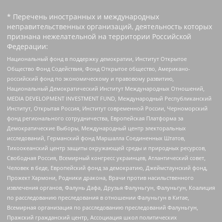
* Перечень иностранных и международных
неправительственных организаций, деятельность которых
признана нежелательной на территории Российской
Федерации:
Национальный фонд в поддержку демократии, Институт Открытое
Общество Фонд Содействия, Фонд Открытое общество, Американо-
российский фонд по экономическому и правовому развитию,
Национальный Демократический Институт Международных Отношений,
MEDIA DEVELOPMENT INVESTMENT FUND, Международный Республиканский
Институт, Открытая Россия, Институт современной России, Черноморский
фонд регионального сотрудничества, Европейская Платформа за
Демократические Выборы, Международный центр электоральных
исследований, Германский фонд Маршалла Соединенных Штатов,
Тихоокеанский центр защиты окружающей среды и природных ресурсов,
Свободная Россия, Всемирный конгресс украинцев, Атлантический совет,
Человек в беде, Европейский фонд за демократию, Джеймстаунский фонд,
Прожект Хармони, Родники дракона, Врачи против насильственного
извлечения органов, Фалунь Дафа, Друзья Фалуньгун, Фалуньгун, Коалиция
по расследованию преследования в отношении Фалуньгун в Китае,
Всемирная организация по расследованию преследований Фалуньгун,
Пражский гражданский центр, Ассоциация школ политических