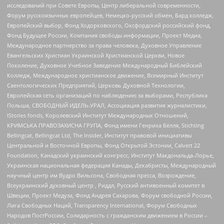
исследований при Совете Европы, Центр либеральной современности,
Форум русскоязычных европейцев, Немецко-русский обмен, Бард колледж,
Европейский выбор, Фонд Ходорковского, Оксфордский российский фонд,
Фонд Будущее России, Компания свободы информации, Проект Медиа,
Международное партнерство за права человека, Духовное Управление
Евангельских Христиан Украинской Христианской Церкви, Новое
Поколение, Духовное Учебное Заведение Международный Библейский
Колледж, Международное христианское движение, Всемирный Институт
Саентологических Предприятий, Церковь Духовной Технологии,
Европейская сеть организаций по наблюдению за выборами, Республика
Польша, СВОБОДНЫЙ ИДЕЛЬ-УРАЛ, Ассоциация развития журналистики,
IStories fonds, Королевский Институт Международных Отношений,
КРИМСЬКА ПРАВОЗАХИСНА ГРУПА, Фонд имени Генриха Бёлля, Stichting
Bellingcat, Bellingcat Ltd, The Insider, Институт правовой инициативы
Центральной и Восточной Европы, Фонд Открытой Эстонии, Calvert 22
Foundation, Канадский украинский конгресс, Институт Макдональда-Лорье,
Украинская национальная федерация Канады, Декабристы, Международный
научный центр им Вудро Вильсона, Свободная пресса, Возрождение,
Всеукраинский духовный центр , Риддл, Русский антивоенный комитет в
Швеции, Проект Медуза, Фонд Андрея Сахарова, Форум свободной России,
Лига Свободных Наций, Transparеncy International, Форум Свободных
Народов ПостРоссии, Солидарность с гражданским движением в России –