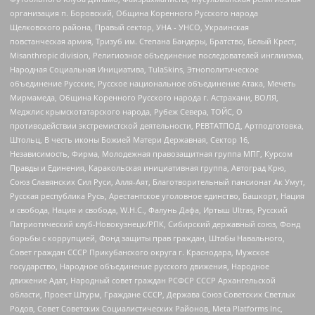
организация п. Боровский, Община Коренного Русского народа
Щелковского района, Правый сектор, УНА - УНСО, Украинская
повстанческая армия, Тризуб им. Степана Бандеры, Братство, Белый Крест,
Misanthropic division, Религиозное объединение последователей инглиизма,
Народная Социальная Инициатива, TulaSkins, Этнополитическое
объединение Русские, Русское национальное объединение Атака, Мечеть
Мирмамеда, Община Коренного Русского народа г. Астрахани, ВОЛЯ,
Меджлис крымскотатарского народа, Рубеж Севера, ТОЙС, О
противодействии экстремистской деятельности, РЕВТАТПОД, Артподготовка,
Штольц, В честь иконы Божией Матери Державная, Сектор 16,
Независимость, Фирма, Молодежная правозащитная группа МПГ, Курсом
Правды и Единения, Каракольская инициативная группа, Автоград Крю,
Союз Славянских Сил Руси, Алля-Аят, Благотворительный пансионат Ак Умут,
Русская республика Русь, Арестантское уголовное единство, Башкорт, Нация
и свобода, Нация и свобода, W.H.С., Фалунь Дафа, Иртыш Ultras, Русский
Патриотический клуб-Новокузнецк/РПК, Сибирский державный союз, Фонд
борьбы с коррупцией, Фонд защиты прав граждан, Штабы Навального,
Совет граждан СССР Прикубанского округа г. Краснодара, Мужское
государство, Народное объединение русского движения, Народное
движение Адат, Народный совет граждан РСФСР СССР Архангельской
области, Проект Штурм, Граждане СССР, Держава Союз Советских Светлых
Родов, Совет Советских Социалистических Районов, Meta Platforms Inc,