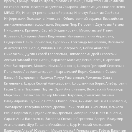
прессы, Гражданский контроль, Человек и Закон, Общественная комиссия
по сохранению наследия академика Сахарова, Информационное агентство
МЕМО. РУ, Институт региональной прессы, Институт Развития Свободы
Информации, Экозащита!-Женсовет, Общественный вердикт, Евразийская
антимонопольная ассоциация, Бедушев Петр Петрович, Дзугкоева Регина
Николаевна, Кривенко Сергей Владимирович, Милославский Павел
Юрьевич, Шнырова Ольга Вадимовна, Чанышева Лилия Айратовна,
Сидорович Ольга Борисовна, Туровский Александр Алексеевич, Васильева
Анастасия Евгеньевна, Ривина Анна Валерьевна, Бойко Анатолий
Николаевич, Дугин Сергей Георгиевич, Пивоваров Андрей Сергеевич,
Аверин Виталий Евгеньевич, Барахоев Магомед Бекханович, Шарипков
Олег Викторович, Мошель Ирина Ароновна, Шведов Григорий Сергеевич,
Пономарев Лев Александрович, Каргалицкий Борис Юльевич, Созаев
Валерий Валерьевич, Исламов Тимур Рифгатович, Романова Ольга
Евгеньевна, Щаров Сергей Алексадрович, Цирульников Борис Альбертович,
Гасан Ольга Павловна, Паутов Юрий Анатольевич, Верховский Александр
Маркович, Пислакова-Паркер Марина Петровна, Кочеткова Татьяна
Владимировна, Чуркина Наталья Валерьевна, Акимова Татьяна Николаевна,
Золотарева Екатерина Александровна, Рачинский Ян Збигневич, Жемкова
Елена Борисовна, Гудков Лев Дмитриевич, Илларионова Юлия Юрьевна,
Саранг Анна Васильевна, Захарова Светлана Сергеевна, Аверин Владимир
Анатольевич, Щур Татьяна Михайловна, Щур Николай Алексеевич,
Блинушов Андрей Юрьевич, Мосин Алексей Геннадьевич, Гефтер Валентин