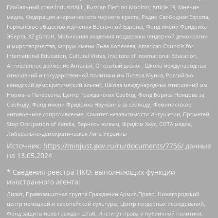
Глобальный союз IndustriALL, Russian Election Monitor, Article 19, Мнение
медиа, Федерация анархического черного креста, Радио Свободная Европа,
Германское общество изучения Восточной Европы, Фонд имени Фридриха
Эберта, XZ gGmbH, Мобильная академия поддержки гендерной демократии
и миротворчества, Форум имени Льва Копелева, American Councils for
International Education, Cultural Vistas, Institute of International Education,
Антивоенное движение Антальи, Открытый диалог, Школа международных
отношений и государственной политики им Питера Мунка, Российско-
канадский демократический альянс, Школа международных отношений им
Нормана Патерсона, Центр Гражданских Свобод, Фонд Бориса Немцова за
Свободу, Фонд имени Фридриха Науманна за свободу, Феминистское
антивоенное сопротивление, Комитет независимости Ингушетии, Прометей,
Stop Occupation of Karelia, Вернись живым, Фридом Хаус, СОТА медиа,
Либерально-демократическая Лига Украины
Источник:
https://minjust.gov.ru/ru/documents/7756/
данные
на
13.05.2024
* Сведения реестра НКО, выполняющих функции
иностранного агента:
Лилит, Правозащитная группа Гражданин.Армия.Право, Нижегородский
центр немецкой и европейской культуры, Центр гендерных исследований,
Фонд защиты прав граждан Штаб, Институт права и публичной политики,