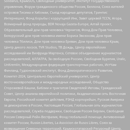
Solidarus, КрымSOS, Свободный университет, Институт государственного
управления, Форум гражданского общества Россия, Беллона, Союз жителей
островов Тисима и Хабомаи, Съезд народных депутатов, Гринпис
Интернешнл, Фонд борьбы с коррупцией Инк, Завет церквей TCCN, Агора,
Всемирный фонд природы, BDR Novaja Gazeta-Europe, Алтай проект,
Образовательный дом прав человека Чернигов, Фонд Дом Прав Человека,
Белорусский дом прав человека имени Бориса Звозскова, Дом прав
человека Тбилиси, Дом прав человека Ереван, Дом прав человека Крым,
Центр дикого лосося, TVR Studios, ТВ Дождь, Центр европейских
исследований им Вилфрида Мартенса, Сетевое объединение журналистов
расследователей, АЛЛАТРА, За свободную Россию, Свободная Бурятия, Uralic,
UnKremlin, Международная федерация транспортных рабочих, ИстЧам
Финланд, Гудзоновский институт, Фонд Демократического Развития,
Комитет-2024, Центрально-Европейский университет, Центр
восточноевропейских и международных исследований, Общество
Сторожевой башни, Библии и трактатов Свидетелей Иеговы, Гражданский
Совет, Центр анализа европейской политики, Академическая сеть Восточная
Европа, Российский комитет действия, РЭНД корпорейшн, Русская Америка
за демократию в России, Настоящая Россия, Глобальная сеть журналистов-
расследователей, Служба поддержки, Свободная Россия Берлин, Свободная
Россия Северный Рейн-Вестфалия, Фонд глобальной помощи, Антивоенный
комитет России, Russie-Libertes, La Asocicion de Rusos Libres, Союз за
возвращение Северных территорий, Крымскотатарский Ресурсный Центр,