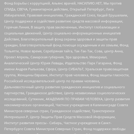
Фонд борьбы с коррупцией, Альянс врачей, НАСИЛИЮ.НЕТ, Мы против
СПИДа, СВЕЧА, Гуманитарное действие, Открытый Петербург, Лига
Избирателей, Правовая инициатива, Гражданский Союз, Хасдей Ерушалаим,
Центр поддержки и содействия развитию средств массовой информации,
Горячая Линия, В защиту прав заключенных, Институт глобализации и
социальных движений, Центр социально-информационных инициатив
Действие, Благотворительный фонд охраны здоровья и защиты прав
граждан, Благотворительный фонд помощи осужденным и их семьям, Фонд
Тольятти, Новое время, Серебряная тайга, Так-Так-Так, Сова, центр Анна,
Проект Апрель, Самарская губерния, Эра здоровья, Мемориал,
Аналитический Центр Юрия Левады, Издательство Парк Гагарина, Фонд
имени Андрея Рылькова, Сфера, Центр СИБАЛЬТ, Уральская правозащитная
группа, Женщины Евразии, Институт прав человека, Фонд защиты гласности,
Российский исследовательский центр по правам человека,
Дальневосточный центр развития гражданских инициатив и социального
партнерства, Гражданское действие, Центр независимых социологических
исследований, Сутяжник, АКАДЕМИЯ ПО ПРАВАМ ЧЕЛОВЕКА, Центр развития
некоммерческих организаций, Частное учреждение в Калининграде Совета
Министров северных стран, Гражданское содействие, Трансперенси
Интернешнл-Р, Центр Защиты Прав Средств Массовой Информации,
Институт развития прессы - Сибирь, Частное учреждение в Санкт-
Петербурге Совета Министров Северных Стран, Фонд поддержки свободы