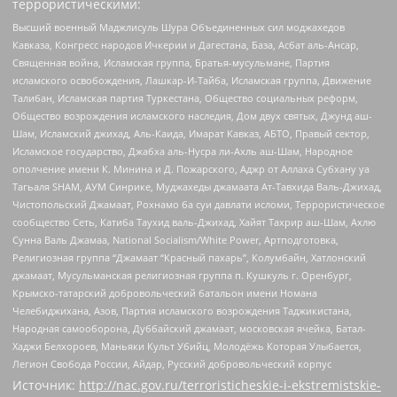
террористическими:
Высший военный Маджлисуль Шура Объединенных сил моджахедов
Кавказа, Конгресс народов Ичкерии и Дагестана, База, Асбат аль-Ансар,
Священная война, Исламская группа, Братья-мусульмане, Партия
исламского освобождения, Лашкар-И-Тайба, Исламская группа, Движение
Талибан, Исламская партия Туркестана, Общество социальных реформ,
Общество возрождения исламского наследия, Дом двух святых, Джунд аш-
Шам, Исламский джихад, Аль-Каида, Имарат Кавказ, АБТО, Правый сектор,
Исламское государство, Джабха аль-Нусра ли-Ахль аш-Шам, Народное
ополчение имени К. Минина и Д. Пожарского, Аджр от Аллаха Субхану уа
Тагьаля SHAM, АУМ Синрике, Муджахеды джамаата Ат-Тавхида Валь-Джихад,
Чистопольский Джамаат, Рохнамо ба суи давлати исломи, Террористическое
сообщество Сеть, Катиба Таухид валь-Джихад, Хайят Тахрир аш-Шам, Ахлю
Сунна Валь Джамаа, National Socialism/White Power, Артподготовка,
Религиозная группа “Джамаат “Красный пахарь”, Колумбайн, Хатлонский
джамаат, Мусульманская религиозная группа п. Кушкуль г. Оренбург,
Крымско-татарский добровольческий батальон имени Номана
Челебиджихана, Азов, Партия исламского возрождения Таджикистана,
Народная самооборона, Дуббайский джамаат, московская ячейка, Батал-
Хаджи Белхороев, Маньяки Культ Убийц, Молодёжь Которая Улыбается,
Легион Свобода России, Айдар, Русский добровольческий корпус
Источник:
http://nac.gov.ru/terroristicheskie-i-ekstremistskie-