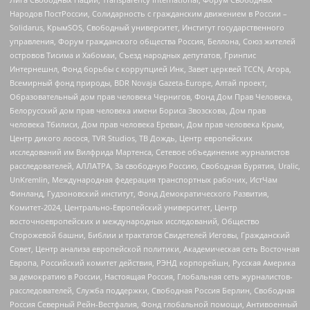
Народов ПостРоссии, Солидарность с гражданским движением в России –
Solidarus, КрымSOS, Свободный университет, Институт государственного
управления, Форум гражданского общества Россия, Беллона, Союз жителей
островов Тисима и Хабомаи, Съезд народных депутатов, Гринпис
Интернешнл, Фонд борьбы с коррупцией Инк, Завет церквей TCCN, Агора,
Всемирный фонд природы, BDR Novaja Gazeta-Europe, Алтай проект,
Образовательный дом прав человека Чернигов, Фонд Дом Прав Человека,
Белорусский дом прав человека имени Бориса Звозскова, Дом прав
человека Тбилиси, Дом прав человека Ереван, Дом прав человека Крым,
Центр дикого лосося, TVR Studios, ТВ Дождь, Центр европейских
исследований им Вилфрида Мартенса, Сетевое объединение журналистов
расследователей, АЛЛАТРА, За свободную Россию, Свободная Бурятия, Uralic,
UnKremlin, Международная федерация транспортных рабочих, ИстЧам
Финланд, Гудзоновский институт, Фонд Демократического Развития,
Комитет-2024, Центрально-Европейский университет, Центр
восточноевропейских и международных исследований, Общество
Сторожевой башни, Библии и трактатов Свидетелей Иеговы, Гражданский
Совет, Центр анализа европейской политики, Академическая сеть Восточная
Европа, Российский комитет действия, РЭНД корпорейшн, Русская Америка
за демократию в России, Настоящая Россия, Глобальная сеть журналистов-
расследователей, Служба поддержки, Свободная Россия Берлин, Свободная
Россия Северный Рейн-Вестфалия, Фонд глобальной помощи, Антивоенный