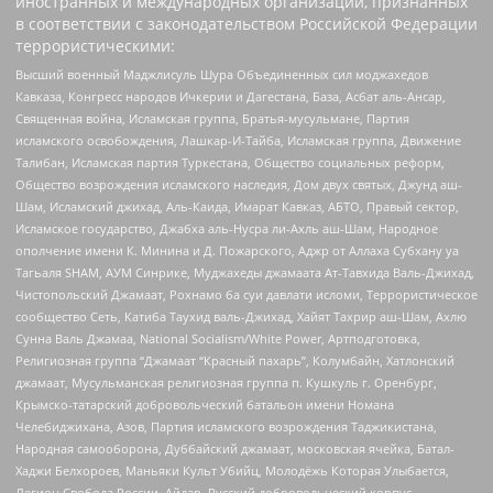
иностранных и международных организаций, признанных
в соответствии с законодательством Российской Федерации
террористическими:
Высший военный Маджлисуль Шура Объединенных сил моджахедов
Кавказа, Конгресс народов Ичкерии и Дагестана, База, Асбат аль-Ансар,
Священная война, Исламская группа, Братья-мусульмане, Партия
исламского освобождения, Лашкар-И-Тайба, Исламская группа, Движение
Талибан, Исламская партия Туркестана, Общество социальных реформ,
Общество возрождения исламского наследия, Дом двух святых, Джунд аш-
Шам, Исламский джихад, Аль-Каида, Имарат Кавказ, АБТО, Правый сектор,
Исламское государство, Джабха аль-Нусра ли-Ахль аш-Шам, Народное
ополчение имени К. Минина и Д. Пожарского, Аджр от Аллаха Субхану уа
Тагьаля SHAM, АУМ Синрике, Муджахеды джамаата Ат-Тавхида Валь-Джихад,
Чистопольский Джамаат, Рохнамо ба суи давлати исломи, Террористическое
сообщество Сеть, Катиба Таухид валь-Джихад, Хайят Тахрир аш-Шам, Ахлю
Сунна Валь Джамаа, National Socialism/White Power, Артподготовка,
Религиозная группа “Джамаат “Красный пахарь”, Колумбайн, Хатлонский
джамаат, Мусульманская религиозная группа п. Кушкуль г. Оренбург,
Крымско-татарский добровольческий батальон имени Номана
Челебиджихана, Азов, Партия исламского возрождения Таджикистана,
Народная самооборона, Дуббайский джамаат, московская ячейка, Батал-
Хаджи Белхороев, Маньяки Культ Убийц, Молодёжь Которая Улыбается,
Легион Свобода России, Айдар, Русский добровольческий корпус