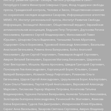
Петербурге Совета Министров Северных Стран, Фонд поддержки свободы
прессы, Гражданский контроль, Человек и Закон, Общественная комиссия
по сохранению наследия академика Сахарова, Информационное агентство
МЕМО. РУ, Институт региональной прессы, Институт Развития Свободы
Информации, Экозащита!-Женсовет, Общественный вердикт, Евразийская
антимонопольная ассоциация, Бедушев Петр Петрович, Дзугкоева Регина
Николаевна, Кривенко Сергей Владимирович, Милославский Павел
Юрьевич, Шнырова Ольга Вадимовна, Чанышева Лилия Айратовна,
Сидорович Ольга Борисовна, Туровский Александр Алексеевич, Васильева
Анастасия Евгеньевна, Ривина Анна Валерьевна, Бойко Анатолий
Николаевич, Дугин Сергей Георгиевич, Пивоваров Андрей Сергеевич,
Аверин Виталий Евгеньевич, Барахоев Магомед Бекханович, Шарипков
Олег Викторович, Мошель Ирина Ароновна, Шведов Григорий Сергеевич,
Пономарев Лев Александрович, Каргалицкий Борис Юльевич, Созаев
Валерий Валерьевич, Исламов Тимур Рифгатович, Романова Ольга
Евгеньевна, Щаров Сергей Алексадрович, Цирульников Борис Альбертович,
Гасан Ольга Павловна, Паутов Юрий Анатольевич, Верховский Александр
Маркович, Пислакова-Паркер Марина Петровна, Кочеткова Татьяна
Владимировна, Чуркина Наталья Валерьевна, Акимова Татьяна Николаевна,
Золотарева Екатерина Александровна, Рачинский Ян Збигневич, Жемкова
Елена Борисовна, Гудков Лев Дмитриевич, Илларионова Юлия Юрьевна,
Саранг Анна Васильевна, Захарова Светлана Сергеевна, Аверин Владимир