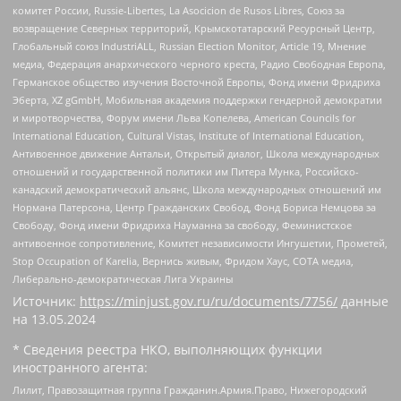
комитет России, Russie-Libertes, La Asocicion de Rusos Libres, Союз за
возвращение Северных территорий, Крымскотатарский Ресурсный Центр,
Глобальный союз IndustriALL, Russian Election Monitor, Article 19, Мнение
медиа, Федерация анархического черного креста, Радио Свободная Европа,
Германское общество изучения Восточной Европы, Фонд имени Фридриха
Эберта, XZ gGmbH, Мобильная академия поддержки гендерной демократии
и миротворчества, Форум имени Льва Копелева, American Councils for
International Education, Cultural Vistas, Institute of International Education,
Антивоенное движение Антальи, Открытый диалог, Школа международных
отношений и государственной политики им Питера Мунка, Российско-
канадский демократический альянс, Школа международных отношений им
Нормана Патерсона, Центр Гражданских Свобод, Фонд Бориса Немцова за
Свободу, Фонд имени Фридриха Науманна за свободу, Феминистское
антивоенное сопротивление, Комитет независимости Ингушетии, Прометей,
Stop Occupation of Karelia, Вернись живым, Фридом Хаус, СОТА медиа,
Либерально-демократическая Лига Украины
Источник:
https://minjust.gov.ru/ru/documents/7756/
данные
на
13.05.2024
* Сведения реестра НКО, выполняющих функции
иностранного агента:
Лилит, Правозащитная группа Гражданин.Армия.Право, Нижегородский