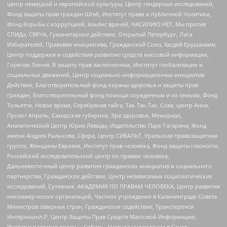
центр немецкой и европейской культуры, Центр гендерных исследований,
Фонд защиты прав граждан Штаб, Институт права и публичной политики,
Фонд борьбы с коррупцией, Альянс врачей, НАСИЛИЮ.НЕТ, Мы против
СПИДа, СВЕЧА, Гуманитарное действие, Открытый Петербург, Лига
Избирателей, Правовая инициатива, Гражданский Союз, Хасдей Ерушалаим,
Центр поддержки и содействия развитию средств массовой информации,
Горячая Линия, В защиту прав заключенных, Институт глобализации и
социальных движений, Центр социально-информационных инициатив
Действие, Благотворительный фонд охраны здоровья и защиты прав
граждан, Благотворительный фонд помощи осужденным и их семьям, Фонд
Тольятти, Новое время, Серебряная тайга, Так-Так-Так, Сова, центр Анна,
Проект Апрель, Самарская губерния, Эра здоровья, Мемориал,
Аналитический Центр Юрия Левады, Издательство Парк Гагарина, Фонд
имени Андрея Рылькова, Сфера, Центр СИБАЛЬТ, Уральская правозащитная
группа, Женщины Евразии, Институт прав человека, Фонд защиты гласности,
Российский исследовательский центр по правам человека,
Дальневосточный центр развития гражданских инициатив и социального
партнерства, Гражданское действие, Центр независимых социологических
исследований, Сутяжник, АКАДЕМИЯ ПО ПРАВАМ ЧЕЛОВЕКА, Центр развития
некоммерческих организаций, Частное учреждение в Калининграде Совета
Министров северных стран, Гражданское содействие, Трансперенси
Интернешнл-Р, Центр Защиты Прав Средств Массовой Информации,
Институт развития прессы - Сибирь, Частное учреждение в Санкт-