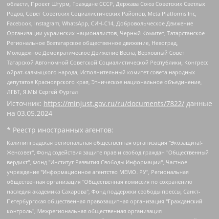
области, Проект Штурм, Граждане СССР, Держава Союз Советских Светлых
Родов, Совет Советских Социалистических Районов, Meta Platforms Inc,
Facebook, Instagram, WhatsApp, СИЧ-С14, Добровольческое Движение
Организации украинских националистов, Черный Комитет, Татарстанское
Региональное Всетатарское общественное движение, Невоград,
Молодежное Демократическое Движение Весна, Верховный Совет
Татарской Автономной Советской Социалистической Республики, Конгресс
ойрат-калмыцкого народа, Исполнительный комитет совета народных
депутатов Красноярского края, Этническое национальное объединение,
ЛГБТ, Я.МЫ Сергей Фургал
Источник:
https://minjust.gov.ru/ru/documents/7822/
данные
на
03.05.2024
* Реестр иностранных агентов:
Калининградская региональная общественная организация "Экозащита!-Женсовет", Фонд содействия защите прав и свобод граждан "Общественный вердикт", Фонд "Институт Развития Свободы Информации", Частное учреждение "Информационное агентство МЕМО. РУ", Региональная общественная организация "Общественная комиссия по сохранению наследия академика Сахарова", Фонд поддержки свободы прессы, Санкт-Петербургская общественная правозащитная организация "Гражданский контроль", Межрегиональная общественная организация "Информационно-просветительский центр "Мемориал", Региональный Фонд "Центр Защиты Прав Средств Массовой Информации", с 05.12.2023 Фонд "Центр Защиты Прав Средств массовой информации", Региональная общественная благотворительная организация помощи беженцам и мигрантам "Гражданское содействие", Негосударственное образовательное учреждение дополнительного профессионального образования (повышение квалификации) специалистов "АКАДЕМИЯ ПО ПРАВАМ ЧЕЛОВЕКА", Свердловская региональная общественная организация "Сутяжник", Автономная некоммерческая организация "Центр независимых социологических исследований", Союз общественных объединений "Российский исследовательский центр по правам человека", Региональное общественное учреждение научно-информационный центр "МЕМОРИАЛ", Некоммерческая организация "Фонд защиты гласности", Автономная некоммерческая организация "Институт прав человека", Городская общественная организация "Екатеринбургское общество "МЕМОРИАЛ", Городская общественная организация "Рязанское историко-просветительское и правозащитное общество "Мемориал" (Рязанский Мемориал), Челябинский региональный орган общественной самодеятельности – женское общественное объединение "Женщины Евразии", Челябинский региональный орган общественной самодеятельности "Уральская правозащитная группа", Фонд содействия защите здоровья и социальной справедливости имени Андрея Рылькова, Автономная Некоммерческая Организация "Аналитический Центр Юрия Левады", Автономная некоммерческая организация социальной поддержки населения "Проект Апрель", Региональная общественная организация помощи женщинам и детям, находящимся в кризисной ситуации "Информационно-методический центр "Анна", Фонд содействия развитию массовых коммуникаций и правовому просвещению "Так-так-Так", Фонд содействия устойчивому развитию "Серебряная тайга", Свердловский региональный общественный фонд социальных проектов "Новое время", "Idel.Реалии", Кавказ.Реалии, Крым.Реалии, Телеканал Настоящее Время, Татаро-башкирская служба Радио Свобода (Azatliq Radiosi), Радио Свободная Европа/Радио Свобода (PCE/PC), "Сибирь.Реалии", "Фактограф", Благотворительный фонд помощи осужденным и их семьям, Автономная некоммерческая организация "Институт глобализации и социальных движений", Фонд "В защиту прав заключенных", Частное учреждение "Центр поддержки и содействия развитию средств массовой информации", Пензенский региональный общественный благотворительный фонд "Гражданский союз", "Север.Реалии", Некоммерческая организация Фонд "Правовая инициатива", Общество с ограниченной ответственностью "Радио Свободная Европа/Радио Свобода", Чешское информационное агентство "MEDIUM-ORIENT", Красноярская региональная общественная организация "Мы против СПИДа", Камалягин Денис Николаевич, Маркелов Сергей Евгеньевич, Пономарев Лев Александрович, Савицкая Людмила Алексеевна, Автономная некоммерческая организация "Центр по работе с проблемой насилия "НАСИЛИЮ.НЕТ", Межрегиональный профессиональный союз работников здравоохранения "Альянс врачей", Юридическое лицо, зарегистрированное в Латвийской Республике, SIA "Medusa Project" (регистрационный номер 40103797863, дата регистрации 10.06.2014), Некоммерческая организация "Фонд по борьбе с коррупцией", Автономная некоммерческая организация "Институт права и публичной политики", Баданин Роман Сергеевич, Гликин Максим Александрович, Железнова Мария Михайловна, Лукьянова Юлия Сергеевна, Маетная Елизавета Витальевна, Маняхин Петр Борисович, Чуракова Ольга Владимировна, Ярош Юлия Петровна, Юридическое лицо "The Insider SIA", зарегистрированное в Риге, Латвийская Республика (дата регистрации 26.06.2015), являющееся администратором доменного имени интернет-издания "The Insider SIA", https://theins.ru, Постернак Алексей Евгеньевич, Рубин Михаил Аркадьевич, Анин Роман Александрович, Юридическое лицо Istories fonds, зарегистрированное в Латвийской Республике (регистрационный номер 50008295751, дата регистрации 24.02.2020), Великовский Дмитрий Александрович, Долинина Ирина Николаевна, Мароховская Алеся Алексеевна, Шлейнов Роман Юрьевич, Шмагун Олеся Валентиновна, Общество с ограниченной ответственностью "Альтаир 2021", Общество с ограниченной ответственностью "Вега 2021", Общество с ограниченной ответственностью "Главный редактор 2021", Общество с ограниченной ответственностью "Ромашки монолит", Важенков Артем Валерьевич, Ивановская областная общественная организация "Центр гендерных исследований", Гурман Юрий Альбертович, Медиапроект "ОВД-Инфо", Егоров Владимир Владимирович, Жилинский Владимир Александрович, Общество с ограниченной ответственностью "ЗП", Иванова София Юрьевна, Карезина Инна Павловна, Кильтау Екатерина Викторовна, Петров Алексей Викторович, Пискунов Сергей Евгеньевич, Смирнов Сергей Сергеевич, Тихонов Михаил Сергеевич, Общество с ограниченной ответственностью "ЖУРНАЛИСТ-ИНОСТРАННЫЙ АГЕНТ", Арапова Галина Юрьевна, Вольтская Татьяна Анатольевна, Американская компания "Mason G.E.S. Anonymous Foundation" (США), являющаяся владельцем интернет-издания https://mnews.world/, Компания "Stichting Bellingcat", зарегистрированная в Нидерландах (дата регистрации 11.07.2018), Захаров Андрей Вячеславович, Клепиковская Екатерина Дмитриевна, Общество с ограниченной ответственностью "МЕМО", Перл Роман Александрович, Симонов Евгений Алексеевич, Соловьева Елена Анатольевна, Сотников Даниил Владимирович, Сурначева Елизавета Дмитриевна, Автономная некоммерческая организация по защите прав человека и информированию населения "Якутия – Наше Мнение", Общество с ограниченной ответственностью "Москоу диджитал медиа", с 26.01.2023 Общество с ограниченной ответственностью "Чайка Белые сады", Ветошкина Валерия Валерьевна, Заговора Максим Александрович, Межрегиональное общественное движение "Российская ЛГБТ - сеть", Оленичев Максим Владимирович, Павлов Иван Юрьевич, Скворцова Елена Сергеевна, Общество с ограниченной ответственностью "Как бы инагент", Кочетков Игорь Викторович, Общество с ограниченной ответственностью "Честные выборы", Еланчик Олег Александрович, Общество с ограниченной ответственностью "Нобелевский призыв", Гималова Регина Эмилевна, Григорьев Андрей Валерьевич, Григорьева Алина Александровна, Ассоциация по содействию защите прав призывников, альтернативнослужащих и военнослужащих "Правозащитная группа "Гражданин.Армия.Право", Хисамова Регина Фаритовна, Автономная некоммерческая организация по реализации социально-правовых программ "Лилит", Дальневосточное общественное движение "Маяк", Санкт-Петербургская ЛГБТ-инициативная группа "Выход", Инициативная группа ЛГБТ+ "Реверс", Алексеев Андрей Викторович, Бекбулатова Таисия Львовна, Беляев Иван Михайлович, Владыкина Елена Сергеевна, Гельман Марат Александрович, Никульшина Вероника Юрьевна, Толоконникова Надежда Андреевна, Шендерович Виктор Анатольевич, Общество с ограниченной ответственностью "Данное сообщение", Общество с ограниченной ответственностью Издательский дом "Новая глава", Айнбиндер Александра Александровна, Московский комьюнити-центр для ЛГБТ+инициатив, Благотворительный фонд развития филантропии, Deutsche Welle (Германия, Kurt-Schumacher-Strasse 3, 53113 Bonn), Борзунова Мария Михайловна, Воробьев Виктор Викторович, Голубева Анна Львовна, Константинова Алла Михайловна, Малкова Ирина Владимировна, Мурадов Мурад Абдулгалимович, Осетинская Елизавета Николаевна, Понасенков Евгений Николаевич, Ганапольский Матвей Юрьевич, Киселев Евгений Алексеевич, Борухович Ирина Григорьевна, Дремин Иван Тимофеевич, Дубровский Дмитрий Викторович, Красноярская региональная общественная организация поддержки и развития альтернативных образовательных технологий и межкультурных коммуникаций "ИНТЕРРА", Маяковская Екатерина Алексеевна, Фейгин Марк Захарович, Филимонов Андрей Викторович, Дзугкоева Регина Николаевна, Доброхотов Роман Александрович, Дудь Юрий Александрович, Елкин Сергей Владимирович, Кругликов Кирилл Игоревич, Сабунаева Мария Леонидовна, Семенов Алексей Владимирович, Шаинян Карен Багратович, Шульман Екатерина Михайловна, Асафьев Артур Валерьевич, Вахштайн Виктор Семенович, Венедиктов Алексей Алексеевич, Лушникова Екатерина Евгеньевна, Волков Леонид Михайлович, Невзоров Александр Глебович, Пархоменко Сергей Борисович, Сироткин Ярослав Николаевич, Кара-Мурза Владимир Владимирович, Баранова Наталья Владимировна, Гозман Леонид Яковлевич, Кагарлицкий Борис Юльевич, Климарев Михаил Валерьевич, Милов Владимир Станиславович, Автономная некоммерческая организация Краснодарский центр современного искусства "Типография", Моргенштерн Алишер Тагирович, Соболь Любовь Эдуардовна, Общество с ограниченной ответственностью "ЛИЗА НОРМ", Каспаров Гарри Кимович, Ходорковский Михаил Борисович, Общество с ограниченной ответственностью "Апрельские тезисы", Данилович Ирина Брониславовна, Кашин Олег Владимирович, Петров Николай Владимирович, Пивоваров Алексей Владимирович, Соколов Михаил Владимирович, Цветкова Юлия Владимировна, Чичваркин Евгений Александрович, Комитет против пыток/Команда против пыток, Общество с ограниченной ответственностью "Первый научный", Общество с ограниченной ответственностью "Вертолет и ко", Белоцерковская Вероника Борисовна, Кац Максим Евгеньевич, Лазарева Татьяна Юрьевна, Шаведдинов Руслан Табризович, Яшин Илья Валерьевич, Общество с ограниченной ответственностью "Иноагент ААВ", Алешковский Дмитрий Петрович, Альбац Евгения Марковна, Быков Дмитрий Львович, Галямина Юлия Евгеньевна, Лойко Сергей Леонидович, Мартынов Кирилл Константинович, Медведев Сергей Александрович, Крашенинников Федор Геннадиевич, Гордеева Катерина Вл