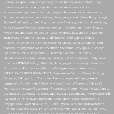
Всемирная организация по расследованию преследований Фалуньгун,
Пражский гражданский центр, Ассоциация школ политических
исследований при Совете Европы, Центр либеральной современности,
Форум русскоязычных европейцев, Немецко-русский обмен, Бард колледж,
Европейский выбор, Фонд Ходорковского, Оксфордский российский фонд,
Фонд Будущее России, Компания свободы информации, Проект Медиа,
Международное партнерство за права человека, Духовное Управление
Евангельских Христиан Украинской Христианской Церкви, Новое
Поколение, Духовное Учебное Заведение Международный Библейский
Колледж, Международное христианское движение, Всемирный Институт
Саентологических Предприятий, Церковь Духовной Технологии,
Европейская сеть организаций по наблюдению за выборами, Республика
Польша, СВОБОДНЫЙ ИДЕЛЬ-УРАЛ, Ассоциация развития журналистики,
IStories fonds, Королевский Институт Международных Отношений,
КРИМСЬКА ПРАВОЗАХИСНА ГРУПА, Фонд имени Генриха Бёлля, Stichting
Bellingcat, Bellingcat Ltd, The Insider, Институт правовой инициативы
Центральной и Восточной Европы, Фонд Открытой Эстонии, Calvert 22
Foundation, Канадский украинский конгресс, Институт Макдональда-Лорье,
Украинская национальная федерация Канады, Декабристы, Международный
научный центр им Вудро Вильсона, Свободная пресса, Возрождение,
Всеукраинский духовный центр , Риддл, Русский антивоенный комитет в
Швеции, Проект Медуза, Фонд Андрея Сахарова, Форум свободной России,
Лига Свободных Наций, Transparеncy International, Форум Свободных