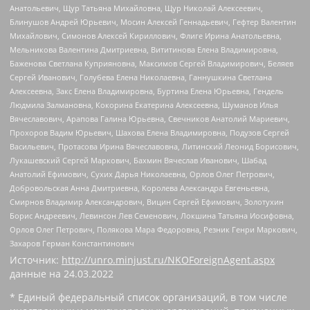
Анатольевич, Щур Татьяна Михайловна, Щур Николай Алексеевич,
Блинушов Андрей Юрьевич, Мосин Алексей Геннадьевич, Гефтер Валентин
Михайлович, Симонов Алексей Кириллович, Флиге Ирина Анатольевна,
Мельникова Валентина Дмитриевна, Вититинова Елена Владимировна,
Баженова Светлана Куприяновна, Максимов Сергей Владимирович, Беляев
Сергей Иванович, Голубева Елена Николаевна, Ганнушкина Светлана
Алексеевна, Закс Елена Владимировна, Буртина Елена Юрьевна, Гендель
Людмила Залмановна, Кокорина Екатерина Алексеевна, Шуманов Илья
Вячеславович, Арапова Галина Юрьевна, Свечников Анатолий Мариевич,
Прохоров Вадим Юрьевич, Шахова Елена Владимировна, Подузов Сергей
Васильевич, Протасова Ирина Вячеславовна, Литинский Леонид Борисович,
Лукашевский Сергей Маркович, Бахмин Вячеслав Иванович, Шабад
Анатолий Ефимович, Сухих Дарья Николаевна, Орлов Олег Петрович,
Добровольская Анна Дмитриевна, Королева Александра Евгеньевна,
Смирнов Владимир Александрович, Вицин Сергей Ефимович, Золотухин
Борис Андреевич, Левинсон Лев Семенович, Локшина Татьяна Иосифовна,
Орлов Олег Петрович, Полякова Мара Федоровна, Резник Генри Маркович,
Захаров Герман Константинович
Источник:
http://unro.minjust.ru/NKOForeignAgent.aspx
данные на
24.03.2022
* Единый федеральный список организаций, в том числе