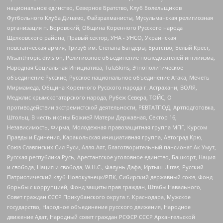
национальное единство, Северное Братство, Клуб Болельщиков
Футбольного Клуба Динамо, Файзрахманисты, Мусульманская религиозная
организация п. Боровский, Община Коренного Русского народа
Щелковского района, Правый сектор, УНА - УНСО, Украинская
повстанческая армия, Тризуб им. Степана Бандеры, Братство, Белый Крест,
Misanthropic division, Религиозное объединение последователей инглиизма,
Народная Социальная Инициатива, TulaSkins, Этнополитическое
объединение Русские, Русское национальное объединение Атака, Мечеть
Мирмамеда, Община Коренного Русского народа г. Астрахани, ВОЛЯ,
Меджлис крымскотатарского народа, Рубеж Севера, ТОЙС, О
противодействии экстремистской деятельности, РЕВТАТПОД, Артподготовка,
Штольц, В честь иконы Божией Матери Державная, Сектор 16,
Независимость, Фирма, Молодежная правозащитная группа МПГ, Курсом
Правды и Единения, Каракольская инициативная группа, Автоград Крю,
Союз Славянских Сил Руси, Алля-Аят, Благотворительный пансионат Ак Умут,
Русская республика Русь, Арестантское уголовное единство, Башкорт, Нация
и свобода, Нация и свобода, W.H.С., Фалунь Дафа, Иртыш Ultras, Русский
Патриотический клуб-Новокузнецк/РПК, Сибирский державный союз, Фонд
борьбы с коррупцией, Фонд защиты прав граждан, Штабы Навального,
Совет граждан СССР Прикубанского округа г. Краснодара, Мужское
государство, Народное объединение русского движения, Народное
движение Адат, Народный совет граждан РСФСР СССР Архангельской