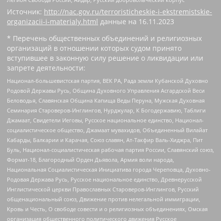
Источник:
http://nac.gov.ru/terroristicheskie-i-ekstremistskie-
organizacii-i-materialy.html
данные на
16.11.2023
* Перечень общественных объединений и религиозных
организаций в отношении которых судом принято
вступившее в законную силу решение о ликвидации или
запрете деятельности:
Национал-большевистская партия, ВЕК РА, Рада земли Кубанской Духовно
Родовой Державы Русь, Община Духовного Управления Асгардской Веси
Беловодья, Славянская Община Капища Веды Перуна, Мужская Духовная
Семинария Староверов-Инглингов, Нурджулар, К Богодержавию, Таблиги
Джамаат, Свидетели Иеговы, Русское национальное единство, Национал-
социалистическое общество, Джамаат мувахидов, Объединенный Вилайат
Кабарды, Балкарии и Карачая, Союз славян, Ат-Такфир Валь-Хиджра, Пит
Буль, Национал-социалистическая рабочая партия России, Славянский союз,
Формат-18, Благородный Орден Дьявола, Армия воли народа,
Национальная Социалистическая Инициатива города Череповца, Духовно-
Родовая Держава Русь, Русское национальное единство, Древнерусской
Инглистической церкви Православных Староверов-Инглингов, Русский
общенациональный союз, Движение против нелегальной иммиграции,
Кровь и Честь, О свободе совести и о религиозных объединениях, Омская
организация общественного политического движения Русское