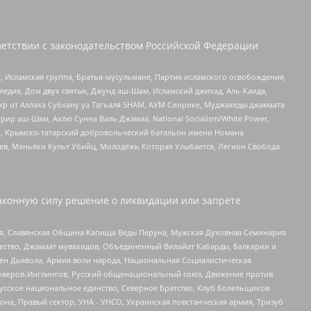
етствии с законодательством Российской Федерации
 Исламская группа, Братья-мусульмане, Партия исламского освобождения,
едия, Дом двух святых, Джунд аш-Шам, Исламский джихад, Аль-Каида,
жр от Аллаха Субхану уа Тагьаля SHAM, АУМ Синрике, Муджахеды джамаата
рир аш-Шам, Ахлю Сунна Валь Джамаа, National Socialism/White Power,
рг, Крымско-татарский добровольческий батальон имени Номана
оев, Маньяки Культ Убийц, Молодёжь Которая Улыбается, Легион Свобода
аконную силу решение о ликвидации или запрете
ья, Славянская Община Капища Веды Перуна, Мужская Духовная Семинария
щество, Джамаат мувахидов, Объединенный Вилайат Кабарды, Балкарии и
ден Дьявола, Армия воли народа, Национальная Социалистическая
роверов-Инглингов, Русский общенациональный союз, Движение против
усское национальное единство, Северное Братство, Клуб Болельщиков
а, Правый сектор, УНА - УНСО, Украинская повстанческая армия, Тризуб