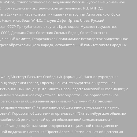
 TulaSkins, Этнополитическое объединение Русские, Русское национальное
О противодействии экстремистской деятельности, РЕВТАТПОД,
ы и Единения, Каракольская инициативная группа, Автоград Крю, Союз
 Нация и свобода, W.H.С., Фалунь Дафа, Иртыш Ultras, Русский
ан СССР Прикубанского округа г. Краснодара, Мужское государство,
СССР, Держава Союз Советских Светлых Родов, Совет Советских
в, Черный Комитет, Татарстанское Региональное Всетатарское общественное
гресс ойрат-калмыцкого народа, Исполнительный комитет совета народных
евосточное общественное движение "Маяк", Санкт-Петербургская ЛГБТ-инициативная группа "Выход", Инициативная группа ЛГБТ+ "Реверс", Алексеев Андрей Викторович, Бекбулатова Таисия Львовна, Беляев Иван Михайлович, Владыкина Елена Сергеевна, Гельман Марат Александрович, Никульшина Вероника Юрьевна, Толоконникова Надежда Андреевна, Шендерович Виктор Анатольевич, Общество с ограниченной ответственностью "Данное сообщение", Общество с ограниченной ответственностью Издательский дом "Новая глава", Айнбиндер Александра Александровна, Московский комьюнити-центр для ЛГБТ+инициатив, Благотворительный фонд развития филантропии, Deutsche Welle (Германия, Kurt-Schumacher-Strasse 3, 53113 Bonn), Борзунова Мария Михайловна, Воробьев Виктор Викторович, Голубева Анна Львовна, Константинова Алла Михайловна, Малкова Ирина Владимировна, Мурадов Мурад Абдулгалимович, Осетинская Елизавета Николаевна, Понасенков Евгений Николаевич, Ганапольский Матвей Юрьевич, Киселев Евгений Алексеевич, Борухович Ирина Григорьевна, Дремин Иван Тимофеевич, Дубровский Дмитрий Викторович, Красноярская региональная общественная организация поддержки и развития альтернативных образовательных технологий и межкультурных коммуникаций "ИНТЕРРА", Маяковская Екатерина Алексеевна, Фейгин Марк Захарович, Филимонов Андрей Викторович, Дзугкоева Регина Николаевна, Доброхотов Роман Александрович, Дудь Юрий Александрович, Елкин Сергей Владимирович, Кругликов Кирилл Игоревич, Сабунаева Мария Леонидовна, Семенов Алексей Владимирович, Шаинян Карен Багратович, Шульман Екатерина Михайловна, Асафьев Артур Валерьевич, Вахштайн Виктор Семенович, Венедиктов Алексей Алексеевич, Лушникова Екатерина Евгеньевна, Волков Леонид Михайлович, Невзоров Александр Глебович, Пархоменко Сергей Борисович, Сироткин Ярослав Николаевич, Кара-Мурза Владимир Владимирович, Баранова Наталья Владимировна, Гозман Леонид Яковлевич, Кагарлицкий Борис Юльевич, Климарев Михаил Валерьевич, Милов Владимир Станиславович, Автономная некоммерческая организация Краснодарский центр современного искусства "Типография", Моргенштерн Алишер Тагирович, Соболь Любовь Эдуардовна, Общество с ограниченной ответственностью "ЛИЗА НОРМ", Каспаров Гарри Кимович, Ходорковский Михаил Борисович, Общество с ограниченной ответственностью "Апрельские тезисы", Данилович Ирина Брониславовна, Кашин Олег Владимирович, Петров Николай Владимирович, Пивоваров Алексей Владимирович, Соколов Михаил Владимирович, Цветкова Юлия Владимировна, Чичваркин Евгений Александрович, Комитет против пыток/Команда против пыток, Общество с ограниченной ответственностью "Первый научный", Общество с ограниченной ответственностью "Вертолет и ко", Белоцерковская Вероника Борисовна, Кац Максим Евгеньевич, Лазарева Татьяна Юрьевна, Шаведдинов Руслан Табризович, Яшин Илья Валерьевич, Общество с ограниченной ответственностью "Иноагент ААВ", Алешковский Дмитрий Петрович, Альбац Евгения Марковна, Быков Дмитрий Львович, Галямина Юлия Евгеньевна, Лойко Сергей Леонидович, Мартынов Кирилл Константинович, Медведев Сергей Александрович, Крашенинников Федор Геннадиевич, Гордеева Катерина Вл