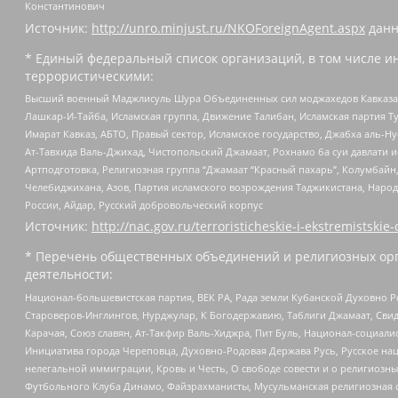
Константинович
Источник:
http://unro.minjust.ru/NKOForeignAgent.aspx
данн
* Единый федеральный список организаций, в том числе и
террористическими:
Высший военный Маджлисуль Шура Объединенных сил моджахедов Кавказа, Ко
Лашкар-И-Тайба, Исламская группа, Движение Талибан, Исламская партия Т
Имарат Кавказ, АБТО, Правый сектор, Исламское государство, Джабха аль-
Ат-Тавхида Валь-Джихад, Чистопольский Джамаат, Рохнамо ба суи давлати и
Артподготовка, Религиозная группа “Джамаат “Красный пахарь”, Колумбайн
Челебиджихана, Азов, Партия исламского возрождения Таджикистана, Народ
России, Айдар, Русский добровольческий корпус
Источник:
http://nac.gov.ru/terroristicheskie-i-ekstremistskie-
* Перечень общественных объединений и религиозных орг
деятельности:
Национал-большевистская партия, ВЕК РА, Рада земли Кубанской Духовно
Староверов-Инглингов, Нурджулар, К Богодержавию, Таблиги Джамаат, Сви
Карачая, Союз славян, Ат-Такфир Валь-Хиджра, Пит Буль, Национал-социал
Инициатива города Череповца, Духовно-Родовая Держава Русь, Русское н
нелегальной иммиграции, Кровь и Честь, О свободе совести и о религиоз
Футбольного Клуба Динамо, Файзрахманисты, Мусульманская религиозная о