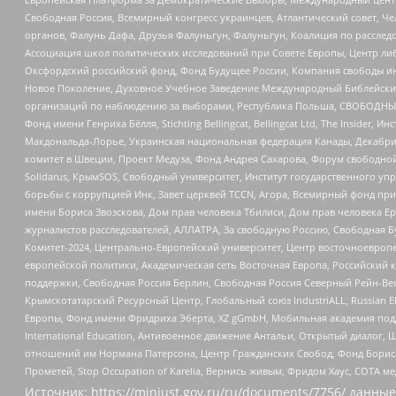
Свободная Россия, Всемирный конгресс украинцев, Атлантический совет, Ч
органов, Фалунь Дафа, Друзья Фалуньгун, Фалуньгун, Коалиция по рассле
Ассоциация школ политических исследований при Совете Европы, Центр ли
Оксфордский российский фонд, Фонд Будущее России, Компания свободы ин
Новое Поколение, Духовное Учебное Заведение Международный Библейский
организаций по наблюдению за выборами, Республика Польша, СВОБОДНЫЙ
Фонд имени Генриха Бёлля, Stichting Bellingcat, Bellingcat Ltd, The Inside
Макдональда-Лорье, Украинская национальная федерация Канады, Декабрис
комитет в Швеции, Проект Медуза, Фонд Андрея Сахарова, Форум свободной 
Solidarus, КрымSOS, Свободный университет, Институт государственного у
борьбы с коррупцией Инк, Завет церквей TCCN, Агора, Всемирный фонд при
имени Бориса Звозскова, Дом прав человека Тбилиси, Дом прав человека Ер
журналистов расследователей, АЛЛАТРА, За свободную Россию, Свободная Б
Комитет-2024, Центрально-Европейский университет, Центр восточноевроп
европейской политики, Академическая сеть Восточная Европа, Российский к
поддержки, Свободная Россия Берлин, Свободная Россия Северный Рейн-Вест
Крымскотатарский Ресурсный Центр, Глобальный союз IndustriALL, Russian E
Европы, Фонд имени Фридриха Эберта, XZ gGmbH, Мобильная академия поддержк
International Education, Антивоенное движение Антальи, Открытый диало
отношений им Нормана Патерсона, Центр Гражданских Свобод, Фонд Бориса
Прометей, Stop Occupation of Karelia, Вернись живым, Фридом Хаус, СОТА 
Источник:
https://minjust.gov.ru/ru/documents/7756/
данные