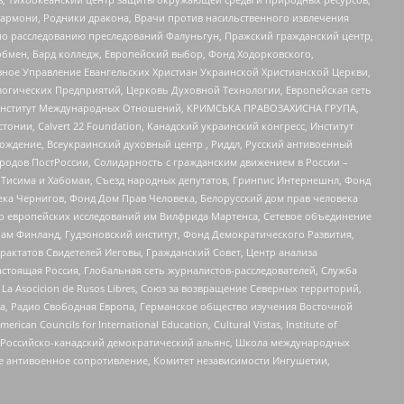
 Хармони, Родники дракона, Врачи против насильственного извлечения
по расследованию преследований Фалуньгун, Пражский гражданский центр,
бмен, Бард колледж, Европейский выбор, Фонд Ходорковского,
ное Управление Евангельских Христиан Украинской Христианской Церкви,
огических Предприятий, Церковь Духовной Технологии, Европейская сеть
ий Институт Международных Отношений, КРИМСЬКА ПРАВОЗАХИСНА ГРУПА,
стонии, Calvert 22 Foundation, Канадский украинский конгресс, Институт
ждение, Всеукраинский духовный центр , Риддл, Русский антивоенный
ародов ПостРоссии, Солидарность с гражданским движением в России –
в Тисима и Хабомаи, Съезд народных депутатов, Гринпис Интернешнл, Фонд
ека Чернигов, Фонд Дом Прав Человека, Белорусский дом прав человека
нтр европейских исследований им Вилфрида Мартенса, Сетевое объединение
Чам Финланд, Гудзоновский институт, Фонд Демократического Развития,
актатов Свидетелей Иеговы, Гражданский Совет, Центр анализа
астоящая Россия, Глобальная сеть журналистов-расследователей, Служба
a Asocicion de Rusos Libres, Союз за возвращение Северных территорий,
еста, Радио Свободная Европа, Германское общество изучения Восточной
ouncils for International Education, Cultural Vistas, Institute of
, Российско-канадский демократический альянс, Школа международных
е антивоенное сопротивление, Комитет независимости Ингушетии,