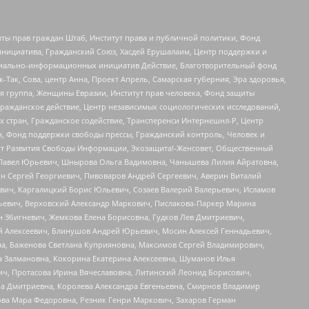
ты прав граждан Штаб, Институт права и публичной политики, Фонд
инициатива, Гражданский Союз, Хасдей Ерушалаим, Центр поддержки и
социально-информационных инициатив Действие, Благотворительный фонд
Так, Сова, центр Анна, Проект Апрель, Самарская губерния, Эра здоровья,
я группа, Женщины Евразии, Институт прав человека, Фонд защиты
Гражданское действие, Центр независимых социологических исследований,
стран, Гражданское содействие, Трансперенси Интернешнл-Р, Центр
н, Фонд поддержки свободы прессы, Гражданский контроль, Человек и
тут Развития Свободы Информации, Экозащита!-Женсовет, Общественный
й Павел Юрьевич, Шнырова Ольга Вадимовна, Чанышева Лилия Айратовна,
ин Сергей Георгиевич, Пивоваров Андрей Сергеевич, Аверин Виталий
вич, Каргалицкий Борис Юльевич, Созаев Валерий Валерьевич, Исламов
льевич, Верховский Александр Маркович, Пислакова-Паркер Марина
н Збигневич, Жемкова Елена Борисовна, Гудков Лев Дмитриевич,
й Алексеевич, Блинушов Андрей Юрьевич, Мосин Алексей Геннадьевич,
а, Баженова Светлана Куприяновна, Максимов Сергей Владимирович,
а Залмановна, Кокорина Екатерина Алексеевна, Шуманов Илья
ч, Протасова Ирина Вячеславовна, Литинский Леонид Борисович,
а Дмитриевна, Королева Александра Евгеньевна, Смирнов Владимир
ова Мара Федоровна, Резник Генри Маркович, Захаров Герман