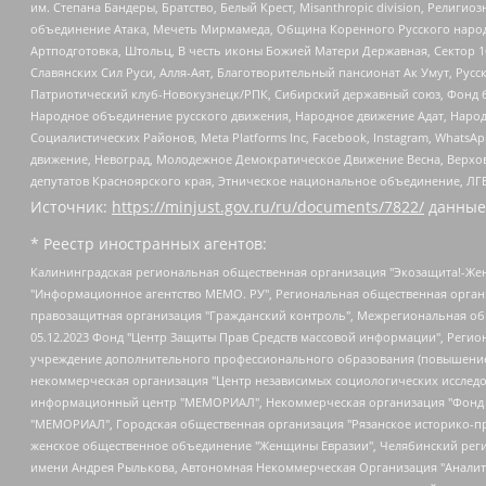
им. Степана Бандеры, Братство, Белый Крест, Misanthropic division, Рели
объединение Атака, Мечеть Мирмамеда, Община Коренного Русского народа
Артподготовка, Штольц, В честь иконы Божией Матери Державная, Сектор 1
Славянских Сил Руси, Алля-Аят, Благотворительный пансионат Ак Умут, Русск
Патриотический клуб-Новокузнецк/РПК, Сибирский державный союз, Фонд б
Народное объединение русского движения, Народное движение Адат, Народ
Социалистических Районов, Meta Platforms Inc, Facebook, Instagram, Wha
движение, Невоград, Молодежное Демократическое Движение Весна, Верхов
депутатов Красноярского края, Этническое национальное объединение, ЛГ
Источник:
https://minjust.gov.ru/ru/documents/7822/
данные
* Реестр иностранных агентов:
Калининградская региональная общественная организация "Экозащита!-Женсовет", Фонд содействия защите прав и свобод граждан "Общественный вердикт", Фонд "Институт Развития Свободы Информации", Частное учреждение "Информационное агентство МЕМО. РУ", Региональная общественная организация "Общественная комиссия по сохранению наследия академика Сахарова", Фонд поддержки свободы прессы, Санкт-Петербургская общественная правозащитная организация "Гражданский контроль", Межрегиональная общественная организация "Информационно-просветительский центр "Мемориал", Региональный Фонд "Центр Защиты Прав Средств Массовой Информации", с 05.12.2023 Фонд "Центр Защиты Прав Средств массовой информации", Региональная общественная благотворительная организация помощи беженцам и мигрантам "Гражданское содействие", Негосударственное образовательное учреждение дополнительного профессионального образования (повышение квалификации) специалистов "АКАДЕМИЯ ПО ПРАВАМ ЧЕЛОВЕКА", Свердловская региональная общественная организация "Сутяжник", Автономная некоммерческая организация "Центр независимых социологических исследований", Союз общественных объединений "Российский исследовательский центр по правам человека", Региональное общественное учреждение научно-информационный центр "МЕМОРИАЛ", Некоммерческая организация "Фонд защиты гласности", Автономная некоммерческая организация "Институт прав человека", Городская общественная организация "Екатеринбургское общество "МЕМОРИАЛ", Городская общественная организация "Рязанское историко-просветительское и правозащитное общество "Мемориал" (Рязанский Мемориал), Челябинский региональный орган общественной самодеятельности – женское общественное объединение "Женщины Евразии", Челябинский региональный орган общественной самодеятельности "Уральская правозащитная группа", Фонд содействия защите здоровья и социальной справедливости имени Андрея Рылькова, Автономная Некоммерческая Организация "Аналитический Центр Юрия Левады", Автономная некоммерческая организация социальной поддержки населения "Проект Апрель", Региональная общественная организация помощи женщинам и детям, находящимся в кризисной ситуации "Информационно-методический центр "Анна", Фонд содействия развитию массовых коммуникаций и правовому просвещению "Так-так-Так", Фонд содействия устойчивому развитию "Серебряная тайга", Свердловский региональный общественный фонд социальных проектов "Новое время", "Idel.Реалии", Кавказ.Реалии, Крым.Реалии, Телеканал Настоящее Время, Татаро-башкирская служба Радио Свобода (Azatliq Radiosi), Радио Свободная Европа/Радио Свобода (PCE/PC), "Сибирь.Реалии", "Фактограф", Благотворительный фонд помощи осужденным и их семьям, Автономная некоммерческая организация "Институт глобализации и социальных движений", Фонд "В защиту прав заключенных", Частное учреждение "Центр поддержки и содействия развитию средств массовой информации", Пензенский региональный общественный благотворительный фонд "Гражданский союз", "Север.Реалии", Некоммерческая организация Фонд "Правовая инициатива", Общество с ограниченной ответственностью "Радио Свободная Европа/Радио Свобода", Чешское информационное агентство "MEDIUM-ORIENT", Красноярская региональная общественная организация "Мы против СПИДа", Камалягин Денис Николаевич, Маркелов Сергей Евгеньевич, Пономарев Лев Александрович, Савицкая Людмила Алексеевна, Автоно