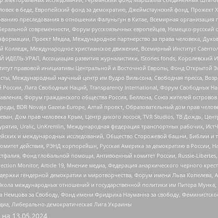
еловек в беде, Европейский фонд за демократию, Джеймстаунский фонд, Прожект
дованию преследования в отношении Фалуньгун в Китае, Всемирная организация 
беральной современности, Форум русскоязычных европейцев, Немецко-русский о
формации, Проект Медиа, Международное партнерство за права человека, Духов
 Колледж, Международное христианское движение, Всемирный Институт Саентол
 ИДЕЛЬ-УРАЛ, Ассоциация развития журналистики, IStories fonds, Королевск
r, Институт правовой инициативы Центральной и Восточной Европы, Фонд Открытой Э
ты, Международный научный центр им Вудро Вильсона, Свободная пресса, Возро
России, Лига Свободных Наций, Transparеncy International, Форум Свободных Н
правления, Форум гражданского общества Россия, Беллона, Союз жителей острово
роды, BDR Novaja Gazeta-Europe, Алтай проект, Образовательный дом прав челов
еван, Дом прав человека Крым, Центр дикого лосося, TVR Studios, ТВ Дождь, Це
урятия, Uralic, UnKremlin, Международная федерация транспортных рабочих, Ист
ейских и международных исследований, Общество Сторожевой башни, Библии и тр
омитет действия, РЭНД корпорейшн, Русская Америка за демократию в России, Н
фалия, Фонд глобальной помощи, Антивоенный комитет России, Russie-Libertes, L
lection Monitor, Article 19, Мнение медиа, Федерация анархического черного кр
и гендерной демократии и миротворчества, Форум имени Льва Копелева, American C
г, Школа международных отношений и государственной политики им Питера Мунка
 Немцова за Свободу, Фонд имени Фридриха Науманна за свободу, Феминистско
медиа, Либерально-демократическая Лига Украины
 на
13.05.2024