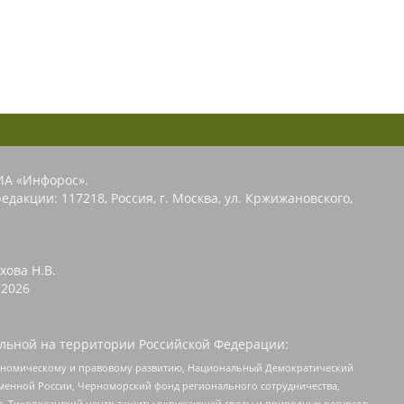
ИА «Инфорос».
едакции: 117218, Россия, г. Москва, ул. Кржижановского,
хова Н.В.
2026
льной на территории Российской Федерации:
кономическому и правовому развитию, Национальный Демократический
менной России, Черноморский фонд регионального сотрудничества,
, Тихоокеанский центр защиты окружающей среды и природных ресурсов,