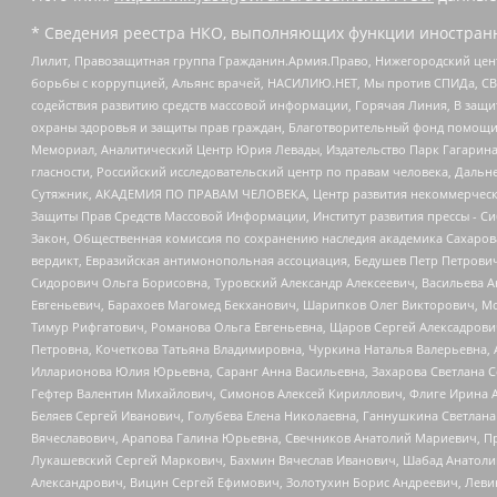
* Сведения реестра НКО, выполняющих функции иностранн
Лилит, Правозащитная группа Гражданин.Армия.Право, Нижегородский цент
борьбы с коррупцией, Альянс врачей, НАСИЛИЮ.НЕТ, Мы против СПИДа, СВЕ
содействия развитию средств массовой информации, Горячая Линия, В защ
охраны здоровья и защиты прав граждан, Благотворительный фонд помощи ос
Мемориал, Аналитический Центр Юрия Левады, Издательство Парк Гагарина
гласности, Российский исследовательский центр по правам человека, Даль
Сутяжник, АКАДЕМИЯ ПО ПРАВАМ ЧЕЛОВЕКА, Центр развития некоммерческих
Защиты Прав Средств Массовой Информации, Институт развития прессы - Си
Закон, Общественная комиссия по сохранению наследия академика Сахаров
вердикт, Евразийская антимонопольная ассоциация, Бедушев Петр Петрови
Сидорович Ольга Борисовна, Туровский Александр Алексеевич, Васильева А
Евгеньевич, Барахоев Магомед Бекханович, Шарипков Олег Викторович, М
Тимур Рифгатович, Романова Ольга Евгеньевна, Щаров Сергей Алексадрови
Петровна, Кочеткова Татьяна Владимировна, Чуркина Наталья Валерьевна, 
Илларионова Юлия Юрьевна, Саранг Анна Васильевна, Захарова Светлана 
Гефтер Валентин Михайлович, Симонов Алексей Кириллович, Флиге Ирина 
Беляев Сергей Иванович, Голубева Елена Николаевна, Ганнушкина Светлана
Вячеславович, Арапова Галина Юрьевна, Свечников Анатолий Мариевич, П
Лукашевский Сергей Маркович, Бахмин Вячеслав Иванович, Шабад Анатоли
Александрович, Вицин Сергей Ефимович, Золотухин Борис Андреевич, Леви