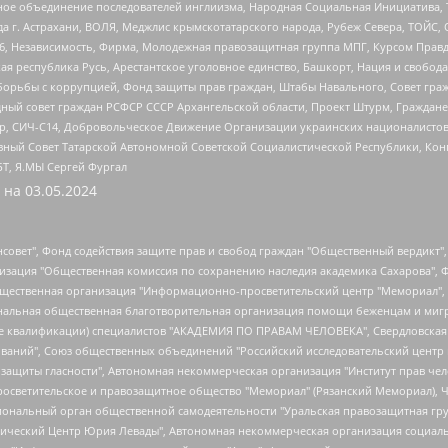
гиозное объединение последователей инглиизма, Народная Социальная Инициатива,
 г. Астрахани, ВОЛЯ, Меджлис крымскотатарского народа, Рубеж Севера, ТОЙС, 
6, Независимость, Фирма, Молодежная правозащитная группа МПГ, Курсом Правд
ая республика Русь, Арестантское уголовное единство, Башкорт, Нация и свобода,
орьбы с коррупцией, Фонд защиты прав граждан, Штабы Навального, Совет гражд
ный совет граждан РСФСР СССР Архангельской области, Проект Штурм, Граждане 
tsApp, СИЧ-С14, Добровольческое Движение Организации украинских националисто
ный Совет Татарской Автономной Советской Социалистической Республики, Кон
БТ, Я.МЫ Сергей Фургал
 на
03.05.2024
мная некоммерческая организация "Центр по работе с проблемой насилия "НАСИЛИЮ.НЕТ", Межрегиональный профессиональный союз работников здравоохранения "Альянс врачей", Юридическое лицо, зарегистрированное в Латвийской Республике, SIA "Medusa Project" (регистрационный номер 40103797863, дата регистрации 10.06.2014), Некоммерческая организация "Фонд по борьбе с коррупцией", Автономная некоммерческая организация "Институт права и публичной политики", Баданин Роман Сергеевич, Гликин Максим Александрович, Железнова Мария Михайловна, Лукьянова Юлия Сергеевна, Маетная Елизавета Витальевна, Маняхин Петр Борисович, Чуракова Ольга Владимировна, Ярош Юлия Петровна, Юридическое лицо "The Insider SIA", зарегистрированное в Риге, Латвийская Республика (дата регистрации 26.06.2015), являющееся администратором доменного имени интернет-издания "The Insider SIA", https://theins.ru, Постернак Алексей Евгеньевич, Рубин Михаил Аркадьевич, Анин Роман Александрович, Юридическое лицо Istories fonds, зарегистрированное в Латвийской Республике (регистрационный номер 50008295751, дата регистрации 24.02.2020), Великовский Дмитрий Александрович, Долинина Ирина Николаевна, Мароховская Алеся Алексеевна, Шлейнов Роман Юрьевич, Шмагун Олеся Валентиновна, Общество с ограниченной ответственностью "Альтаир 2021", Общество с ограниченной ответственностью "Вега 2021", Общество с ограниченной ответственностью "Главный редактор 2021", Общество с ограниченной ответственностью "Ромашки монолит", Важенков Артем Валерьевич, Ивановская областная общественная организация "Центр гендерных исследований", Гурман Юрий Альбертович, Медиапроект "ОВД-Инфо", Егоров Владимир Владимирович, Жилинский Владимир Александрович, Общество с ограниченной ответственностью "ЗП", Иванова София Юрьевна, Карезина Инна Павловна, Кильтау Екатерина Викторовна, Петров Алексей Викторович, Пискунов Сергей Евгеньевич, Смирнов Сергей Сергеевич, Тихонов Михаил Сергеевич, Общество с ограниченной ответственностью "ЖУРНАЛИСТ-ИНОСТРАННЫЙ АГЕНТ", Арапова Галина Юрьевна, Вольтская Татьяна Анатольевна, Американская компания "Mason G.E.S. Anonymous Foundation" (США), являющаяся владельцем интернет-издания https://mnews.world/, Компания "Stichting Bellingcat", зарегистрированная в Нидерландах (дата регистрации 11.07.2018), Захаров Андрей Вячеславович, Клепиковская Екатерина Дмитриевна, Общество с ограниченной ответственностью "МЕМО", Перл Роман Александрович, Симонов Евгений Алексеевич, Соловьева Елена Анатольевна, Сотников Даниил Владимирович, Сурначева Елизавета Дмитриевна, Автономная некоммерческая организация по защите прав человека и информированию населения "Якутия – Наше Мнение", Общество с ограниченной ответственностью "Москоу диджитал медиа", с 26.01.2023 Общество с ограниченной ответственностью "Чайка Белые сады", Ветошкина Валерия Валерьевна, Заговора Максим Александрович, Межрегиональное общественное движение "Российская ЛГБТ - сеть", Оленичев Максим Владимирович, Павлов Иван Юрьевич, Скворцова Елена Сергеевна, Общество с ограниченной ответственностью "Как бы инагент", Кочетков Игорь Викторович, Общество с ограниченной ответственностью "Честные выборы", Еланчик Олег Александрович, Общество с ограниченной ответственностью "Нобелевский призыв", Гималова Регина Эмилевна, Григорьев Андрей Валерьевич, Григорьева Алина Александровна, Ассоциация по содействию защите прав призывников, альтернативнослужащих и военнослужащих "Правозащитная группа "Гражданин.Армия.Право", Хисамова Регина Фаритовна, Автономная некоммерческая организация по реализации социально-правовых программ "Лилит", Дальн