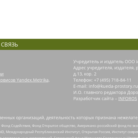
 СВЯЗЬ
Учредитель и издатель ООО 
Адрес учредителя, издателя, р
зи
д.13, кор. 2
рвисов Yandex.Metrika,
Телефон: +7 (495) 718-84-11
E-mail: info@kueda-prostory.ru
И.О. главного редактора Доро
Разработчик сайта –
INFOROS
енных организаций, деятельность которых признана нежелате
 Фонд Содействия, Фонд Открытое общество, Американо-российский фонд по э
 Международный Республиканский Институт, Открытая Россия, Институт совре
р электоральных исследований, Германский фонд Маршалла Соединенных Штатов