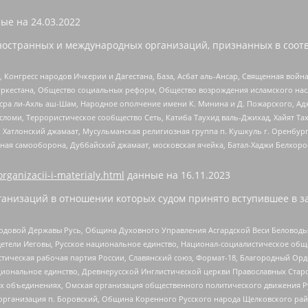
ые на
24.03.2022
ностранных и международных организаций, признанных в соотв
нгресс народов Ичкерии и Дагестана, База, Асбат аль-Ансар, Священная война,
уркестана, Общество социальных реформ, Общество возрождения исламского насл
Нусра ли-Ахль аш-Шам, Народное ополчение имени К. Минина и Д. Пожарского, Ад
сломи, Террористическое сообщество Сеть, Катиба Таухид валь-Джихад, Хайят Тах
, Хатлонский джамаат, Мусульманская религиозная группа п. Кушкуль г. Оренбу
ная самооборона, Дуббайский джамаат, московская ячейка, Батал-Хаджи Белхор
organizacii-i-materialy.html
данные на
16.11.2023
анизаций в отношении которых судом принято вступившее в з
 Родовой Державы Русь, Община Духовного Управления Асгардской Веси Беловод
детели Иеговы, Русское национальное единство, Национал-социалистическое об
истическая рабочая партия России, Славянский союз, Формат-18, Благородный Ор
ациональное единство, Древнерусской Инглистической церкви Православных Ста
ных объединениях, Омская организация общественного политического движения Р
рганизация п. Боровский, Община Коренного Русского народа Щелковского район