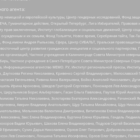
ого агента:
р немецкой и европейской культуры, Центр гендерных исследований, Фонд защи
ЧА, Гуманитарное действие, Открытый Петербург, Лига Избирателей, Правовая 
иту прав заключенных, Институт глобализации и социальных движений, Центр 
ужденным и их семьям, Фонд Тольятти, Новое время, Серебряная тайга, Так-Так-
, Фонд имени Андрея Рылькова, Сфера, Центр СИБАЛЬТ, Уральская правозащитна
невосточный центр развития гражданских инициатив и социального партнерства, 
 организаций, Частное учреждение в Калининграде Совета Министров северных 
бирь, Частное учреждение в Санкт-Петербурге Совета Министров Северных Стра
а, Информационное агентство МЕМО. РУ, Институт региональной прессы, Инсти
ч, Дзугкоева Регина Николаевна, Кривенко Сергей Владимирович, Милославски
настасия Евгеньевна, Ривина Анна Валерьевна, Бойко Анатолий Николаевич, Дуг
ошель Ирина Ароновна, Шведов Григорий Сергеевич, Пономарев Лев Александро
ч, Цирульников Борис Альбертович, Гасан Ольга Павловна, Паутов Юрий Анато
Акимова Татьяна Николаевна, Золотарева Екатерина Александровна, Рачинский Я
Сергеевна, Аверин Владимир Анатольевич, Щур Татьяна Михайловна, Щур Никола
Анатольевна, Мельникова Валентина Дмитриевна, Вититинова Елена Владимировн
 Алексеевна, Закс Елена Владимировна, Буртина Елена Юрьевна, Гендель Людмил
рохоров Вадим Юрьевич, Шахова Елена Владимировна, Подузов Сергей Васильеви
й Ефимович, Сухих Дарья Николаевна, Орлов Олег Петрович, Добровольская Анн
нсон Лев Семенович, Локшина Татьяна Иосифовна, Орлов Олег Петрович, Поляк