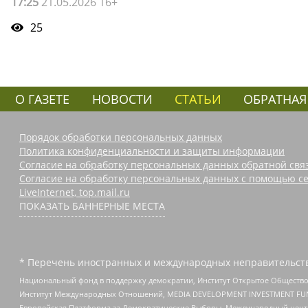
17:25
21.05.2026 16+
25
О ГАЗЕТЕ
НОВОСТИ
СТАТЬИ
ОБРАТНАЯ
Порядок обработки персональных данных
Политика конфиденциальности и защиты информации
Согласие на обработку персональных данных обратной свя
Согласие на обработку персональных данных с помощью се
LiveInternet, top.mail.ru
ПОКАЗАТЬ БАННЕРНЫЕ МЕСТА
* Перечень иностранных и международных неправительств
Национальный фонд в поддержку демократии, Институт Открытое Общество
Институт Международных Отношений, MEDIA DEVELOPMENT INVESTMENT FUND,
Европейская Платформа за Демократические Выборы, Международный цент