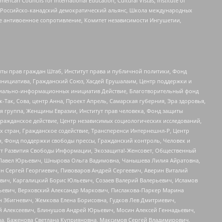
ouncils for International Education, Cultural Vistas, Institute of
, Российско-канадский демократический альянс, Школа международных
е антивоенное сопротивление, Комитет независимости Ингушетии,
ты прав граждан Штаб, Институт права и публичной политики, Фонд
инициатива, Гражданский Союз, Хасдей Ерушалаим, Центр поддержки и
социально-информационных инициатив Действие, Благотворительный фонд
Так, Сова, центр Анна, Проект Апрель, Самарская губерния, Эра здоровья,
я группа, Женщины Евразии, Институт прав человека, Фонд защиты
Гражданское действие, Центр независимых социологических исследований,
стран, Гражданское содействие, Трансперенси Интернешнл-Р, Центр
н, Фонд поддержки свободы прессы, Гражданский контроль, Человек и
тут Развития Свободы Информации, Экозащита!-Женсовет, Общественный
й Павел Юрьевич, Шнырова Ольга Вадимовна, Чанышева Лилия Айратовна,
ин Сергей Георгиевич, Пивоваров Андрей Сергеевич, Аверин Виталий
вич, Каргалицкий Борис Юльевич, Созаев Валерий Валерьевич, Исламов
льевич, Верховский Александр Маркович, Пислакова-Паркер Марина
н Збигневич, Жемкова Елена Борисовна, Гудков Лев Дмитриевич,
й Алексеевич, Блинушов Андрей Юрьевич, Мосин Алексей Геннадьевич,
а, Баженова Светлана Куприяновна, Максимов Сергей Владимирович,