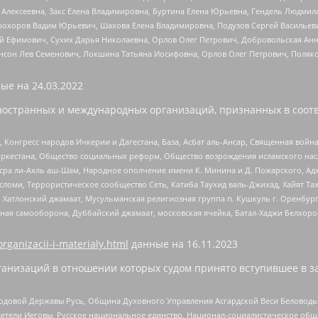
 Алексеевна, Закс Елена Владимировна, Буртина Елена Юрьевна, Гендель Людмил
рохоров Вадим Юрьевич, Шахова Елена Владимировна, Подузов Сергей Васильеви
й Ефимович, Сухих Дарья Николаевна, Орлов Олег Петрович, Добровольская Анн
нсон Лев Семенович, Локшина Татьяна Иосифовна, Орлов Олег Петрович, Поляк
ые на
24.03.2022
ностранных и международных организаций, признанных в соотв
нгресс народов Ичкерии и Дагестана, База, Асбат аль-Ансар, Священная война,
уркестана, Общество социальных реформ, Общество возрождения исламского насл
Нусра ли-Ахль аш-Шам, Народное ополчение имени К. Минина и Д. Пожарского, Ад
сломи, Террористическое сообщество Сеть, Катиба Таухид валь-Джихад, Хайят Тах
, Хатлонский джамаат, Мусульманская религиозная группа п. Кушкуль г. Оренбу
ная самооборона, Дуббайский джамаат, московская ячейка, Батал-Хаджи Белхор
organizacii-i-materialy.html
данные на
16.11.2023
анизаций в отношении которых судом принято вступившее в з
 Родовой Державы Русь, Община Духовного Управления Асгардской Веси Беловод
детели Иеговы, Русское национальное единство, Национал-социалистическое об