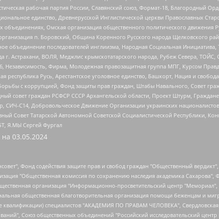
истическая рабочая партия России, Славянский союз, Формат-18, Благородный Ор
ациональное единство, Древнерусской Инглистической церкви Православных Ста
ных объединениях, Омская организация общественного политического движения Р
рганизация п. Боровский, Община Коренного Русского народа Щелковского район
гиозное объединение последователей инглиизма, Народная Социальная Инициатива,
 г. Астрахани, ВОЛЯ, Меджлис крымскотатарского народа, Рубеж Севера, ТОЙС, 
6, Независимость, Фирма, Молодежная правозащитная группа МПГ, Курсом Правд
ая республика Русь, Арестантское уголовное единство, Башкорт, Нация и свобода,
орьбы с коррупцией, Фонд защиты прав граждан, Штабы Навального, Совет гражд
ный совет граждан РСФСР СССР Архангельской области, Проект Штурм, Граждане 
tsApp, СИЧ-С14, Добровольческое Движение Организации украинских националисто
ный Совет Татарской Автономной Советской Социалистической Республики, Кон
БТ, Я.МЫ Сергей Фургал
 на
03.05.2024
мная некоммерческая организация "Центр по работе с проблемой насилия "НАСИЛИЮ.НЕТ", Межрегиональный профессиональный союз работников здравоохранения "Альянс врачей", Юридическое лицо, зарегистрированное в Латвийской Республике, SIA "Medusa Project" (регистрационный номер 40103797863, дата регистрации 10.06.2014), Некоммерческая организация "Фонд по борьбе с коррупцией", Автономная некоммерческая организация "Институт права и публичной политики", Баданин Роман Сергеевич, Гликин Максим Александрович, Железнова Мария Михайловна, Лукьянова Юлия Сергеевна, Маетная Елизавета Витальевна, Маняхин Петр Борисович, Чуракова Ольга Владимировна, Ярош Юлия Петровна, Юридическое лицо "The Insider SIA", зарегистрированное в Риге, Латвийская Республика (дата регистрации 26.06.2015), являющееся администратором доменного имени интернет-издания "The Insider SIA", https://theins.ru, Постернак Алексей Евгеньевич, Рубин Михаил Аркадьевич, Анин Роман Александрович, Юридическое лицо Istories fonds, зарегистрированное в Латвийской Республике (регистрационный номер 50008295751, дата регистрации 24.02.2020), Великовский Дмитрий Александрович, Долинина Ирина Николаевна, Мароховская Алеся Алексеевна, Шлейнов Роман Юрьевич, Шмагун Олеся Валентиновна, Общество с ограниченной ответственностью "Альтаир 2021", Общество с ограниченной ответственностью "Вега 2021", Общество с ограниченной ответственностью "Главный редактор 2021", Общество с ограниченной ответственностью "Ромашки монолит", Важенков Артем Валерьевич, Ивановская областная общественная организация "Центр гендерных исследований", Гурман Юрий Альбертович, Медиапроект "ОВД-Инфо", Егоров Владимир Владимирович, Жилинский Владимир Александрович, Общество с ограниченной ответственностью "ЗП", Иванова София Юрьевна, Карезина Инна Павловна, Кильтау Екатерина Викторовна, Петров Алексей Викторович, Пискунов Сергей Евгеньевич, Смирнов Сергей Сергеевич, Тихонов Михаил Сергеевич, Общество с ограниченной ответственностью "ЖУРНАЛИСТ-ИНОСТРАННЫЙ АГЕНТ", Арапова Галина Юрьевна, Вольтская Татьяна Анатольевна, Американская компания "Mason G.E.S. Anonymous Foundation" (США), являющаяся владельцем интернет-издания https://mnews.world/, Компания "Stichting Bellingcat", зарегистрированная в Нидерландах (дата регистрации 11.07.2018), Захаров Андрей Вячеславович, Клепиковская Екатерина Дмитриевна, Общество с ограниченной ответственностью "МЕМО", Перл Роман Александрович, Симонов Евгений Алексеевич, Соловьева Елена Анатольевна, Сотников Даниил Владимирович, Сурначева Елизавета Дмитриевна, Автономная некоммерческая организация по защите прав человека и информированию населения "Якутия – Наше Мнение", Общество с ограниченной ответственностью "Москоу диджитал медиа", с 26.01.2023 Общество с ограниченной ответственностью "Чайка Белые сады", Ветошкина Валерия Валерьевна, Заговора Максим Александрович, Межрегиональное общественное движение "Российская ЛГБТ - сеть", Оленичев Максим Владимирович, Павлов Иван Юрьевич, Скворцова Елена Сергеевна, Общество с ограниченной ответственностью "Как бы инагент", Кочетков Игорь Викторович, Общество с ограниченной ответственностью "Честные выборы", Еланчик Олег Александрович, Общество с ограниченной ответственностью "Нобелевский призыв", Гималова Регина Эмилевна, Григорьев Андрей Валерьевич, Григорьева Алина Александровна, Ассоциация по содействию защите прав призывников, альтернативнослужащих и военнослужащих "Правозащитная группа "Гражданин.Армия.Право", Хисамова Регина Фаритовна, Автономная некоммерческая организация по реализации социально-правовых программ "Лилит", Дальн