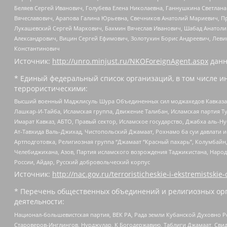
Беляев Сергей Иванович, Голубева Елена Николаевна, Ганнушкина Светлана
Вячеславович, Арапова Галина Юрьевна, Свечников Анатолий Мариевич, П
Лукашевский Сергей Маркович, Бахмин Вячеслав Иванович, Шабад Анатоли
Александрович, Вицин Сергей Ефимович, Золотухин Борис Андреевич, Леви
Константинович
Источник:
http://unro.minjust.ru/NKOForeignAgent.aspx
данн
* Единый федеральный список организаций, в том числе и
террористическими:
Высший военный Маджлисуль Шура Объединенных сил моджахедов Кавказа, Ко
Лашкар-И-Тайба, Исламская группа, Движение Талибан, Исламская партия Т
Имарат Кавказ, АБТО, Правый сектор, Исламское государство, Джабха аль-
Ат-Тавхида Валь-Джихад, Чистопольский Джамаат, Рохнамо ба суи давлати и
Артподготовка, Религиозная группа “Джамаат “Красный пахарь”, Колумбайн
Челебиджихана, Азов, Партия исламского возрождения Таджикистана, Народ
России, Айдар, Русский добровольческий корпус
Источник:
http://nac.gov.ru/terroristicheskie-i-ekstremistskie-
* Перечень общественных объединений и религиозных орг
деятельности:
Национал-большевистская партия, ВЕК РА, Рада земли Кубанской Духовно
Староверов-Инглингов, Нурджулар, К Богодержавию, Таблиги Джамаат, Сви