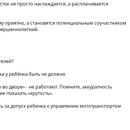
осток не просто наслаждается, а расплачивается
ему приятно, а становятся потенциальным соучастником
овершеннолетний.
телей?
ка у ребёнка быть не должно.
ы во дворе» - не работают. Помните, аккуратность
ие показать «крутость».
ть за допуск ребенка к управлению мототранспортом