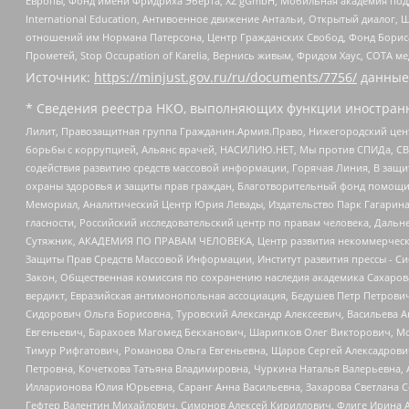
Европы, Фонд имени Фридриха Эберта, XZ gGmbH, Мобильная академия поддержк
International Education, Антивоенное движение Антальи, Открытый диало
отношений им Нормана Патерсона, Центр Гражданских Свобод, Фонд Бориса
Прометей, Stop Occupation of Karelia, Вернись живым, Фридом Хаус, СОТА 
Источник:
https://minjust.gov.ru/ru/documents/7756/
данные
* Сведения реестра НКО, выполняющих функции иностранн
Лилит, Правозащитная группа Гражданин.Армия.Право, Нижегородский цент
борьбы с коррупцией, Альянс врачей, НАСИЛИЮ.НЕТ, Мы против СПИДа, СВЕ
содействия развитию средств массовой информации, Горячая Линия, В защ
охраны здоровья и защиты прав граждан, Благотворительный фонд помощи ос
Мемориал, Аналитический Центр Юрия Левады, Издательство Парк Гагарина
гласности, Российский исследовательский центр по правам человека, Даль
Сутяжник, АКАДЕМИЯ ПО ПРАВАМ ЧЕЛОВЕКА, Центр развития некоммерческих
Защиты Прав Средств Массовой Информации, Институт развития прессы - Си
Закон, Общественная комиссия по сохранению наследия академика Сахаров
вердикт, Евразийская антимонопольная ассоциация, Бедушев Петр Петрови
Сидорович Ольга Борисовна, Туровский Александр Алексеевич, Васильева А
Евгеньевич, Барахоев Магомед Бекханович, Шарипков Олег Викторович, М
Тимур Рифгатович, Романова Ольга Евгеньевна, Щаров Сергей Алексадрови
Петровна, Кочеткова Татьяна Владимировна, Чуркина Наталья Валерьевна, 
Илларионова Юлия Юрьевна, Саранг Анна Васильевна, Захарова Светлана 
Гефтер Валентин Михайлович, Симонов Алексей Кириллович, Флиге Ирина 