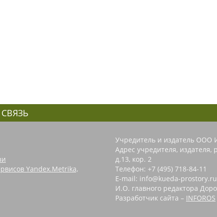
 СВЯЗЬ
Учредитель и издатель ООО 
Адрес учредителя, издателя, р
зи
д.13, кор. 2
рвисов Yandex.Metrika,
Телефон: +7 (495) 718-84-11
E-mail: info@kueda-prostory.ru
И.О. главного редактора Доро
Разработчик сайта –
INFOROS