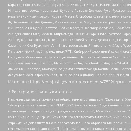
Карачая, Союз славян, Ат-Такфир Валь-Хиджра, Пит Буль, Национал-социал
Инициатива города Череповца, Духовно-Родовая Держава Русь, Русское н
нелегальной иммиграции, Кровь и Честь, О свободе совести и о религиоз
Футбольного Клуба Динамо, Файзрахманисты, Мусульманская религиозная о
им. Степана Бандеры, Братство, Белый Крест, Misanthropic division, Рели
объединение Атака, Мечеть Мирмамеда, Община Коренного Русского народа
Артподготовка, Штольц, В честь иконы Божией Матери Державная, Сектор 1
Славянских Сил Руси, Алля-Аят, Благотворительный пансионат Ак Умут, Русск
Патриотический клуб-Новокузнецк/РПК, Сибирский державный союз, Фонд б
Народное объединение русского движения, Народное движение Адат, Народ
Социалистических Районов, Meta Platforms Inc, Facebook, Instagram, Wha
движение, Невоград, Молодежное Демократическое Движение Весна, Верхов
депутатов Красноярского края, Этническое национальное объединение, ЛГ
Источник:
https://minjust.gov.ru/ru/documents/7822/
данные
* Реестр иностранных агентов:
Калининградская региональная общественная организация "Экозащита!-Женсовет", Фонд содействия защите прав и свобод граждан "Общественный вердикт", Фонд "Институт Развития Свободы Информации", Частное учреждение "Информационное агентство МЕМО. РУ", Региональная общественная организация "Общественная комиссия по сохранению наследия академика Сахарова", Фонд поддержки свободы прессы, Санкт-Петербургская общественная правозащитная организация "Гражданский контроль", Межрегиональная общественная организация "Информационно-просветительский центр "Мемориал", Региональный Фонд "Центр Защиты Прав Средств Массовой Информации", с 05.12.2023 Фонд "Центр Защиты Прав Средств массовой информации", Региональная общественная благотворительная организация помощи беженцам и мигрантам "Гражданское содействие", Негосударственное образовательное учреждение дополнительного профессионального образования (повышение квалификации) специалистов "АКАДЕМИЯ ПО ПРАВАМ ЧЕЛОВЕКА", Свердловская региональная общественная организация "Сутяжник", Автономная некоммерческая организация "Центр независимых социологических исследований", Союз общественных объединений "Российский исследовательский центр по правам человека", Региональное общественное учреждение научно-информационный центр "МЕМОРИАЛ", Некоммерческая организация "Фонд защиты гласности", Автономная некоммерческая организация "Институт прав человека", Городская общественная организация "Екатеринбургское общество "МЕМОРИАЛ", Городская общественная организация "Рязанское историко-просветительское и правозащитное общество "Мемориал" (Рязанский Мемориал), Челябинский региональный орган общественной самодеятельности – женское общественное объединение "Женщины Евразии", Челябинский региональный орган общественной самодеятельности "Уральская правозащитная группа", Фонд содействия защите здоровья и социальной справедливости имени Андрея Рылькова, Автономная Некоммерческая Организация "Аналитический Центр Юрия Левады", Автономная некоммерческая организация социальной поддержки населения "Проект Апрель", Региональная общественная организация помощи женщинам и детям, находящимся в кризисной ситуации "Информационно-методический центр "Анна", Фонд содействия развитию массовых коммуникаций и правовому просвещению "Так-так-Так", Фонд содействия устойчивому развитию "Серебряная тайга", Свердловский региональный общественный фонд социальных проектов "Новое время", "Idel.Реалии", Кавказ.Реалии, Крым.Реалии, Телеканал Настоящее Время, Татаро-башкирская служба Радио Свобода (Azatliq Radiosi), Радио Свободная Европа/Радио Свобода (PCE/PC), "Сибирь.Реалии", "Фактограф", Благотворительный фонд помощи осужденным и их семьям, Автономная некоммерческая организация "Институт глобализации и социальных движений", Фонд "В защиту прав заключенных", Частное учреждение "Центр поддержки и содействия развитию средств массовой информации", Пензенский региональный общественный благотворительный фонд "Гражданский союз", "Север.Реалии", Некоммерческая организация Фонд "Правовая инициатива", Общество с ограниченной ответственностью "Радио Свободная Европа/Радио Свобода", Чешское информационное агентство "MEDIUM-ORIENT", Красноярская региональная общественная организация "Мы против СПИДа", Камалягин Денис Николаевич, Маркелов Сергей Евгеньевич, Пономарев Лев Александрович, Савицкая Людмила Алексеевна, Автоно