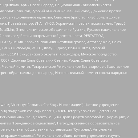
ден Дьявола, Армия воли народа, Национальная Социалистическая
роверов-Инглингов, Русский общенациональный союз, Движение против
усское национальное единство, Северное Братство, Клуб Болельщиков
а, Правый сектор, УНА - УНСО, Украинская повстанческая армия, Тризуб
 TulaSkins, Этнополитическое объединение Русские, Русское национальное
О противодействии экстремистской деятельности, РЕВТАТПОД,
ы и Единения, Каракольская инициативная группа, Автоград Крю, Союз
 Нация и свобода, W.H.С., Фалунь Дафа, Иртыш Ultras, Русский
ан СССР Прикубанского округа г. Краснодара, Мужское государство,
СССР, Держава Союз Советских Светлых Родов, Совет Советских
в, Черный Комитет, Татарстанское Региональное Всетатарское общественное
гресс ойрат-калмыцкого народа, Исполнительный комитет совета народных
евосточное общественное движение "Маяк", Санкт-Петербургская ЛГБТ-инициативная группа "Выход", Инициативная группа ЛГБТ+ "Реверс", Алексеев Андрей Викторович, Бекбулатова Таисия Львовна, Беляев Иван Михайлович, Владыкина Елена Сергеевна, Гельман Марат Александрович, Никульшина Вероника Юрьевна, Толоконникова Надежда Андреевна, Шендерович Виктор Анатольевич, Общество с ограниченной ответственностью "Данное сообщение", Общество с ограниченной ответственностью Издательский дом "Новая глава", Айнбиндер Александра Александровна, Московский комьюнити-центр для ЛГБТ+инициатив, Благотворительный фонд развития филантропии, Deutsche Welle (Германия, Kurt-Schumacher-Strasse 3, 53113 Bonn), Борзунова Мария Михайловна, Воробьев Виктор Викторович, Голубева Анна Львовна, Константинова Алла Михайловна, Малкова Ирина Владимировна, Мурадов Мурад Абдулгалимович, Осетинская Елизавета Николаевна, Понасенков Евгений Николаевич, Ганапольский Матвей Юрьевич, Киселев Евгений Алексеевич, Борухович Ирина Григорьевна, Дремин Иван Тимофеевич, Дубровский Дмитрий Викторович, Красноярская региональная общественная организация поддержки и развития альтернативных образовательных технологий и межкультурных коммуникаций "ИНТЕРРА", Маяковская Екатерина Алексеевна, Фейгин Марк Захарович, Филимонов Андрей Викторович, Дзугкоева Регина Николаевна, Доброхотов Роман Александрович, Дудь Юрий Александрович, Елкин Сергей Владимирович, Кругликов Кирилл Игоревич, Сабунаева Мария Леонидовна, Семенов Алексей Владимирович, Шаинян Карен Багратович, Шульман Екатерина Михайловна, Асафьев Артур Валерьевич, Вахштайн Виктор Семенович, Венедиктов Алексей Алексеевич, Лушникова Екатерина Евгеньевна, Волков Леонид Михайлович, Невзоров Александр Глебович, Пархоменко Сергей Борисович, Сироткин Ярослав Николаевич, Кара-Мурза Владимир Владимирович, Баранова Наталья Владимировна, Гозман Леонид Яковлевич, Кагарлицкий Борис Юльевич, Климарев Михаил Валерьевич, Милов Владимир Станиславович, Автономная некоммерческая организация Краснодарский центр современного искусства "Типография", Моргенштерн Алишер Тагирович, Соболь Любовь Эдуардовна, Общество с ограниченной ответственностью "ЛИЗА НОРМ", Каспаров Гарри Кимович, Ходорковский Михаил Борисович, Общество с ограниченной ответственностью "Апрельские тезисы", Данилович Ирина Брониславовна, Кашин Олег Владимирович, Петров Николай Владимирович, Пивоваров Алексей Владимирович, Соколов Михаил Владимирович, Цветкова Юлия Владимировна, Чичваркин Евгений Александрович, Комитет против пыток/Команда против пыток, Общество с ограниченной ответственностью "Первый научный", Общество с ограниченной ответственностью "Вертолет и ко", Белоцерковская Вероника Борисовна, Кац Максим Евгеньевич, Лазарева Татьяна Юрьевна, Шаведдинов Руслан Табризович, Яшин Илья Валерьевич, Общество с ограниченной ответственностью "Иноагент ААВ", Алешковский Дмитрий Петрович, Альбац Евгения Марковна, Быков Дмитрий Львович, Галямина Юлия Евгеньевна, Лойко Сергей Леонидович, Мартынов Кирилл Константинович, Медведев Сергей Александрович, Крашенинников Федор Геннадиевич, Гордеева Катерина Вл