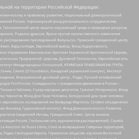
льной на территории Российской Федерации:
кономическому и правовому развитию, Национальный Демократический
менной России, Черноморский фонд регионального сотрудничества,
, Тихоокеанский центр защиты окружающей среды и природных ресурсов,
 Хармони, Родники дракона, Врачи против насильственного извлечения
по расследованию преследований Фалуньгун, Пражский гражданский центр,
бмен, Бард колледж, Европейский выбор, Фонд Ходорковского,
ное Управление Евангельских Христиан Украинской Христианской Церкви,
огических Предприятий, Церковь Духовной Технологии, Европейская сеть
ий Институт Международных Отношений, КРИМСЬКА ПРАВОЗАХИСНА ГРУПА,
стонии, Calvert 22 Foundation, Канадский украинский конгресс, Институт
ждение, Всеукраинский духовный центр , Риддл, Русский антивоенный
ародов ПостРоссии, Солидарность с гражданским движением в России –
в Тисима и Хабомаи, Съезд народных депутатов, Гринпис Интернешнл, Фонд
ека Чернигов, Фонд Дом Прав Человека, Белорусский дом прав человека
нтр европейских исследований им Вилфрида Мартенса, Сетевое объединение
Чам Финланд, Гудзоновский институт, Фонд Демократического Развития,
актатов Свидетелей Иеговы, Гражданский Совет, Центр анализа
астоящая Россия, Глобальная сеть журналистов-расследователей, Служба
a Asocicion de Rusos Libres, Союз за возвращение Северных территорий,
еста, Радио Свободная Европа, Германское общество изучения Восточной