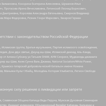
а Залмановна, Кокорина Екатерина Алексеевна, Шуманов Илья
ч, Протасова Ирина Вячеславовна, Литинский Леонид Борисович,
а Дмитриевна, Королева Александра Евгеньевна, Смирнов Владимир
ова Мара Федоровна, Резник Генри Маркович, Захаров Герман
етствии с законодательством Российской Федерации
 Исламская группа, Братья-мусульмане, Партия исламского освобождения,
едия, Дом двух святых, Джунд аш-Шам, Исламский джихад, Аль-Каида,
жр от Аллаха Субхану уа Тагьаля SHAM, АУМ Синрике, Муджахеды джамаата
рир аш-Шам, Ахлю Сунна Валь Джамаа, National Socialism/White Power,
рг, Крымско-татарский добровольческий батальон имени Номана
оев, Маньяки Культ Убийц, Молодёжь Которая Улыбается, Легион Свобода
аконную силу решение о ликвидации или запрете
ья, Славянская Община Капища Веды Перуна, Мужская Духовная Семинария
щество, Джамаат мувахидов, Объединенный Вилайат Кабарды, Балкарии и