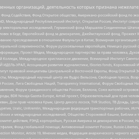
енных организаций, деятельность которых признана нежелате
 Фонд Содействия, Фонд Открытое общество, Американо-российский фонд по э
 Международный Республиканский Институт, Открытая Россия, Институт совре
р электоральных исследований, Германский фонд Маршалла Соединенных Штатов
еловек в беде, Европейский фонд за демократию, Джеймстаунский фонд, Прожект
дованию преследования в отношении Фалуньгун в Китае, Всемирная организация 
беральной современности, Форум русскоязычных европейцев, Немецко-русский о
формации, Проект Медиа, Международное партнерство за права человека, Духов
 Колледж, Международное христианское движение, Всемирный Институт Саентол
 ИДЕЛЬ-УРАЛ, Ассоциация развития журналистики, IStories fonds, Королевск
r, Институт правовой инициативы Центральной и Восточной Европы, Фонд Открытой Э
ты, Международный научный центр им Вудро Вильсона, Свободная пресса, Возро
России, Лига Свободных Наций, Transparеncy International, Форум Свободных Н
правления, Форум гражданского общества Россия, Беллона, Союз жителей острово
роды, BDR Novaja Gazeta-Europe, Алтай проект, Образовательный дом прав челов
еван, Дом прав человека Крым, Центр дикого лосося, TVR Studios, ТВ Дождь, Це
урятия, Uralic, UnKremlin, Международная федерация транспортных рабочих, Ист
ейских и международных исследований, Общество Сторожевой башни, Библии и тр
омитет действия, РЭНД корпорейшн, Русская Америка за демократию в России, Н
фалия, Фонд глобальной помощи, Антивоенный комитет России, Russie-Libertes, L
lection Monitor, Article 19, Мнение медиа, Федерация анархического черного кр