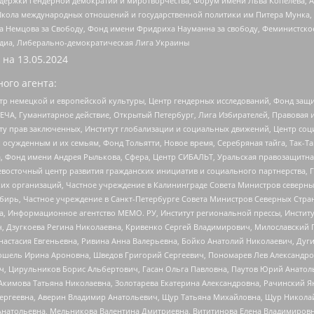
и гендерной демократии и миротворчества, Форум имени Льва Копелева, American C
г, Школа международных отношений и государственной политики им Питера Мунка
 Немцова за Свободу, Фонд имени Фридриха Науманна за свободу, Феминистско
медиа, Либерально-демократическая Лига Украины
 на
13.05.2024
ого агента:
р немецкой и европейской культуры, Центр гендерных исследований, Фонд защи
ЧА, Гуманитарное действие, Открытый Петербург, Лига Избирателей, Правовая 
иту прав заключенных, Институт глобализации и социальных движений, Центр 
ужденным и их семьям, Фонд Тольятти, Новое время, Серебряная тайга, Так-Так-
, Фонд имени Андрея Рылькова, Сфера, Центр СИБАЛЬТ, Уральская правозащитна
невосточный центр развития гражданских инициатив и социального партнерства, 
 организаций, Частное учреждение в Калининграде Совета Министров северных 
бирь, Частное учреждение в Санкт-Петербурге Совета Министров Северных Стра
а, Информационное агентство МЕМО. РУ, Институт региональной прессы, Инсти
ч, Дзугкоева Регина Николаевна, Кривенко Сергей Владимирович, Милославски
настасия Евгеньевна, Ривина Анна Валерьевна, Бойко Анатолий Николаевич, Дуг
ошель Ирина Ароновна, Шведов Григорий Сергеевич, Пономарев Лев Александро
ч, Цирульников Борис Альбертович, Гасан Ольга Павловна, Паутов Юрий Анато
Акимова Татьяна Николаевна, Золотарева Екатерина Александровна, Рачинский Я
Сергеевна, Аверин Владимир Анатольевич, Щур Татьяна Михайловна, Щур Никола
Анатольевна, Мельникова Валентина Дмитриевна, Вититинова Елена Владимировн