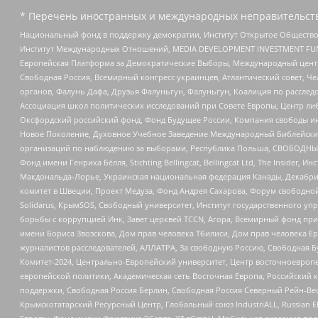
* Перечень иностранных и международных неправительств
Национальный фонд в поддержку демократии, Институт Открытое Общество
Институт Международных Отношений, MEDIA DEVELOPMENT INVESTMENT FUND,
Европейская Платформа за Демократические Выборы, Международный цент
Свободная Россия, Всемирный конгресс украинцев, Атлантический совет, Ч
органов, Фалунь Дафа, Друзья Фалуньгун, Фалуньгун, Коалиция по рассле
Ассоциация школ политических исследований при Совете Европы, Центр ли
Оксфордский российский фонд, Фонд Будущее России, Компания свободы ин
Новое Поколение, Духовное Учебное Заведение Международный Библейский
организаций по наблюдению за выборами, Республика Польша, СВОБОДНЫЙ
Фонд имени Генриха Бёлля, Stichting Bellingcat, Bellingcat Ltd, The Inside
Макдональда-Лорье, Украинская национальная федерация Канады, Декабрис
комитет в Швеции, Проект Медуза, Фонд Андрея Сахарова, Форум свободной 
Solidarus, КрымSOS, Свободный университет, Институт государственного у
борьбы с коррупцией Инк, Завет церквей TCCN, Агора, Всемирный фонд при
имени Бориса Звозскова, Дом прав человека Тбилиси, Дом прав человека Ер
журналистов расследователей, АЛЛАТРА, За свободную Россию, Свободная Б
Комитет-2024, Центрально-Европейский университет, Центр восточноевроп
европейской политики, Академическая сеть Восточная Европа, Российский к
поддержки, Свободная Россия Берлин, Свободная Россия Северный Рейн-Вест
Крымскотатарский Ресурсный Центр, Глобальный союз IndustriALL, Russian E