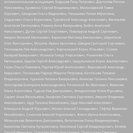
антимонопольная ассоциация, Бедушев Петр Петрович, Дзугкоева Регина
Николаевна, Кривенко Сергей Владимирович, Милославский Павел
Юрьевич, Шнырова Ольга Вадимовна, Чанышева Лилия Айратовна,
Сидорович Ольга Борисовна, Туровский Александр Алексеевич, Васильева
Анастасия Евгеньевна, Ривина Анна Валерьевна, Бойко Анатолий
Николаевич, Дугин Сергей Георгиевич, Пивоваров Андрей Сергеевич,
Аверин Виталий Евгеньевич, Барахоев Магомед Бекханович, Шарипков
Олег Викторович, Мошель Ирина Ароновна, Шведов Григорий Сергеевич,
Пономарев Лев Александрович, Каргалицкий Борис Юльевич, Созаев
Валерий Валерьевич, Исламов Тимур Рифгатович, Романова Ольга
Евгеньевна, Щаров Сергей Алексадрович, Цирульников Борис Альбертович,
Гасан Ольга Павловна, Паутов Юрий Анатольевич, Верховский Александр
Маркович, Пислакова-Паркер Марина Петровна, Кочеткова Татьяна
Владимировна, Чуркина Наталья Валерьевна, Акимова Татьяна Николаевна,
Золотарева Екатерина Александровна, Рачинский Ян Збигневич, Жемкова
Елена Борисовна, Гудков Лев Дмитриевич, Илларионова Юлия Юрьевна,
Саранг Анна Васильевна, Захарова Светлана Сергеевна, Аверин Владимир
Анатольевич, Щур Татьяна Михайловна, Щур Николай Алексеевич,
Блинушов Андрей Юрьевич, Мосин Алексей Геннадьевич, Гефтер Валентин
Михайлович, Симонов Алексей Кириллович, Флиге Ирина Анатольевна,
Мельникова Валентина Дмитриевна, Вититинова Елена Владимировна,
Баженова Светлана Куприяновна, Максимов Сергей Владимирович, Беляев
Сергей Иванович, Голубева Елена Николаевна, Ганнушкина Светлана