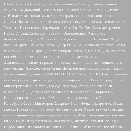
Горячая Линия, В защиту прав заключенных, Институт глобализации и
социальных движений, Центр социально-информационных инициатив
Действие, Благотворительный фонд охраны здоровья и защиты прав
граждан, Благотворительный фонд помощи осужденным и их семьям, Фонд
Тольятти, Новое время, Серебряная тайга, Так-Так-Так, Сова, центр Анна,
Проект Апрель, Самарская губерния, Эра здоровья, Мемориал,
Аналитический Центр Юрия Левады, Издательство Парк Гагарина, Фонд
имени Андрея Рылькова, Сфера, Центр СИБАЛЬТ, Уральская правозащитная
группа, Женщины Евразии, Институт прав человека, Фонд защиты гласности,
Российский исследовательский центр по правам человека,
Дальневосточный центр развития гражданских инициатив и социального
партнерства, Гражданское действие, Центр независимых социологических
исследований, Сутяжник, АКАДЕМИЯ ПО ПРАВАМ ЧЕЛОВЕКА, Центр развития
некоммерческих организаций, Частное учреждение в Калининграде Совета
Министров северных стран, Гражданское содействие, Трансперенси
Интернешнл-Р, Центр Защиты Прав Средств Массовой Информации,
Институт развития прессы - Сибирь, Частное учреждение в Санкт-
Петербурге Совета Министров Северных Стран, Фонд поддержки свободы
прессы, Гражданский контроль, Человек и Закон, Общественная комиссия
по сохранению наследия академика Сахарова, Информационное агентство
МЕМО. РУ, Институт региональной прессы, Институт Развития Свободы
Информации, Экозащита!-Женсовет, Общественный вердикт, Евразийская