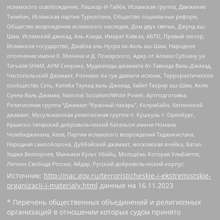
исламского освобождения, Лашкар-И-Тайба, Исламская группа, Движение
Талибан, Исламская партия Туркестана, Общество социальных реформ,
Общество возрождения исламского наследия, Дом двух святых, Джунд аш-
Шам, Исламский джихад, Аль-Каида, Имарат Кавказ, АБТО, Правый сектор,
Исламское государство, Джабха аль-Нусра ли-Ахль аш-Шам, Народное
ополчение имени К. Минина и Д. Пожарского, Аджр от Аллаха Субхану уа
Тагьаля SHAM, АУМ Синрике, Муджахеды джамаата Ат-Тавхида Валь-Джихад,
Чистопольский Джамаат, Рохнамо ба суи давлати исломи, Террористическое
сообщество Сеть, Катиба Таухид валь-Джихад, Хайят Тахрир аш-Шам, Ахлю
Сунна Валь Джамаа, National Socialism/White Power, Артподготовка,
Религиозная группа “Джамаат “Красный пахарь”, Колумбайн, Хатлонский
джамаат, Мусульманская религиозная группа п. Кушкуль г. Оренбург,
Крымско-татарский добровольческий батальон имени Номана
Челебиджихана, Азов, Партия исламского возрождения Таджикистана,
Народная самооборона, Дуббайский джамаат, московская ячейка, Батал-
Хаджи Белхороев, Маньяки Культ Убийц, Молодёжь Которая Улыбается,
Легион Свобода России, Айдар, Русский добровольческий корпус
Источник:
http://nac.gov.ru/terroristicheskie-i-ekstremistskie-
organizacii-i-materialy.html
данные на
16.11.2023
* Перечень общественных объединений и религиозных
организаций в отношении которых судом принято