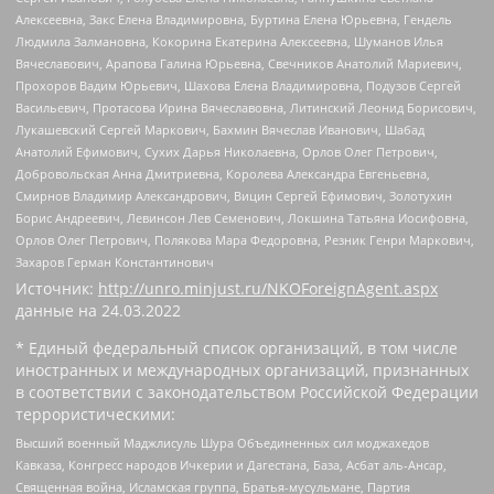
Алексеевна, Закс Елена Владимировна, Буртина Елена Юрьевна, Гендель
Людмила Залмановна, Кокорина Екатерина Алексеевна, Шуманов Илья
Вячеславович, Арапова Галина Юрьевна, Свечников Анатолий Мариевич,
Прохоров Вадим Юрьевич, Шахова Елена Владимировна, Подузов Сергей
Васильевич, Протасова Ирина Вячеславовна, Литинский Леонид Борисович,
Лукашевский Сергей Маркович, Бахмин Вячеслав Иванович, Шабад
Анатолий Ефимович, Сухих Дарья Николаевна, Орлов Олег Петрович,
Добровольская Анна Дмитриевна, Королева Александра Евгеньевна,
Смирнов Владимир Александрович, Вицин Сергей Ефимович, Золотухин
Борис Андреевич, Левинсон Лев Семенович, Локшина Татьяна Иосифовна,
Орлов Олег Петрович, Полякова Мара Федоровна, Резник Генри Маркович,
Захаров Герман Константинович
Источник:
http://unro.minjust.ru/NKOForeignAgent.aspx
данные на
24.03.2022
* Единый федеральный список организаций, в том числе
иностранных и международных организаций, признанных
в соответствии с законодательством Российской Федерации
террористическими:
Высший военный Маджлисуль Шура Объединенных сил моджахедов
Кавказа, Конгресс народов Ичкерии и Дагестана, База, Асбат аль-Ансар,
Священная война, Исламская группа, Братья-мусульмане, Партия