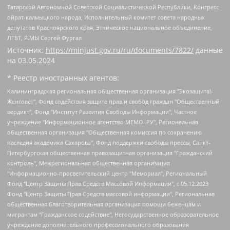
Татарской Автономной Советской Социалистической Республики, Конгресс
ойрат-калмыцкого народа, Исполнительный комитет совета народных
депутатов Красноярского края, Этническое национальное объединение,
ЛГБТ, Я.МЫ Сергей Фургал
Источник:
https://minjust.gov.ru/ru/documents/7822/
данные
на
03.05.2024
* Реестр иностранных агентов:
Калининградская региональная общественная организация "Экозащита!-Женсовет", Фонд содействия защите прав и свобод граждан "Общественный вердикт", Фонд "Институт Развития Свободы Информации", Частное учреждение "Информационное агентство МЕМО. РУ", Региональная общественная организация "Общественная комиссия по сохранению наследия академика Сахарова", Фонд поддержки свободы прессы, Санкт-Петербургская общественная правозащитная организация "Гражданский контроль", Межрегиональная общественная организация "Информационно-просветительский центр "Мемориал", Региональный Фонд "Центр Защиты Прав Средств Массовой Информации", с 05.12.2023 Фонд "Центр Защиты Прав Средств массовой информации", Региональная общественная благотворительная организация помощи беженцам и мигрантам "Гражданское содействие", Негосударственное образовательное учреждение дополнительного профессионального образования (повышение квалификации) специалистов "АКАДЕМИЯ ПО ПРАВАМ ЧЕЛОВЕКА", Свердловская региональная общественная организация "Сутяжник", Автономная некоммерческая организация "Центр независимых социологических исследований", Союз общественных объединений "Российский исследовательский центр по правам человека", Региональное общественное учреждение научно-информационный центр "МЕМОРИАЛ", Некоммерческая организация "Фонд защиты гласности", Автономная некоммерческая организация "Институт прав человека", Городская общественная организация "Екатеринбургское общество "МЕМОРИАЛ", Городская общественная организация "Рязанское историко-просветительское и правозащитное общество "Мемориал" (Рязанский Мемориал), Челябинский региональный орган общественной самодеятельности – женское общественное объединение "Женщины Евразии", Челябинский региональный орган общественной самодеятельности "Уральская правозащитная группа", Фонд содействия защите здоровья и социальной справедливости имени Андрея Рылькова, Автономная Некоммерческая Организация "Аналитический Центр Юрия Левады", Автономная некоммерческая организация социальной поддержки населения "Проект Апрель", Региональная общественная организация помощи женщинам и детям, находящимся в кризисной ситуации "Информационно-методический центр "Анна", Фонд содействия развитию массовых коммуникаций и правовому просвещению "Так-так-Так", Фонд содействия устойчивому развитию "Серебряная тайга", Свердловский региональный общественный фонд социальных проектов "Новое время", "Idel.Реалии", Кавказ.Реалии, Крым.Реалии, Телеканал Настоящее Время, Татаро-башкирская служба Радио Свобода (Azatliq Radiosi), Радио Свободная Европа/Радио Свобода (PCE/PC), "Сибирь.Реалии", "Фактограф", Благотворительный фонд помощи осужденным и их семьям, Автономная некоммерческая организация "Институт глобализации и социальных движений", Фонд "В защиту прав заключенных", Частное учреждение "Центр поддержки и содействия развитию средств массовой информации", Пензенский региональный общественный благотворительный фонд "Гражданский союз", "Север.Реалии", Некоммерческая организация Фонд "Правовая инициатива", Общество с ограниченной ответственностью "Радио Свободная Европа/Радио Свобода", Чешское информационное агентство "MEDIUM-ORIENT", Красноярская региональная общественная организация "Мы против СПИДа", Камалягин Денис Николаевич, Маркелов Сергей Евгеньевич, Пономарев Лев Александрович, Савицкая Людмила Алексеевна, Автономная некоммерческая организация "Центр по работе с проблемой насилия "НАСИЛИЮ.НЕТ", Межрегиональный профессиональный союз работников здравоохранения "Альянс врачей", Юридическое лицо, зарегистрированное в Латвийской Республике, SIA "Medusa Project" (регистрационный номер 40103797863, дата регистрации 10.06.2014), Некоммерческая организация "Фонд по борьбе с коррупцией", Автономная некоммерческая организация "Институт права и публичной политики", Баданин Роман Сергеевич, Гликин Максим Александрович, Железнова Мария Михайловна, Лукьянова Юлия Сергеевна, Маетная Елизавета Витальевна, Маняхин Петр Борисович, Чуракова Ольга Владимировна, Ярош Юлия Петровна, Юридическое лицо "The Insider SIA", зарегистрированное в Риге, Латвийская Республика (дата регистрации 26.06.2015), являющееся администратором доменного имени интернет-издания "The Insider SIA", https://theins.ru, Постернак Алексей Евгеньевич, Рубин Михаил Аркадьевич, Анин Роман Александрович, Юридическое лицо Istories fonds, зарегистрированное в Латвийской Республике (регистрационный номер 50008295751, дата регистрации 24.02.2020), Великовский Дмитрий Александрович, Долинина Ирина Николаевна, Мароховская Алеся Алексеевна, Шлейнов Роман Юрьевич, Шмагун Олеся Валентиновна, Общество с ограниченной ответственностью "Альтаир 2021", Общество с ограниченной ответственностью "Вега 2021", Общество с ограниченной ответственностью "Главный редактор 2021", Общество с ограниченной ответственностью "Ромашки монолит", Важенков Артем Валерьевич, Ивановская областная общественная организация "Центр гендерных исследований", Гурман Юрий Альбертович, Медиапроект "ОВД-Инфо", Егоров Владимир Владимирович, Жилинский Владимир Александрович, Общество с ограниченной ответственностью "ЗП", Иванова София Юрьевна, Карезина Инна Павловна, Кильтау Екатерина Викторовна, Петров Алексей Викторович, Пискунов Сергей Евгеньевич, Смирнов Сергей Сергеевич, Тихонов Михаил Сергеевич, Общество с ограниченной ответственностью "ЖУРНАЛИСТ-ИНОСТРАННЫЙ АГЕНТ", Арапова Галина Юрьевна, Вольтская Татьяна Анатольевна, Американская компания "Mason G.E.S. Anonymous Foundation" (США), являющаяся владельцем интернет-издания https://mnews.world/, Компания "Stichting Bellingcat", зарегистрированная в Нидерландах (дата регистрации 11.07.2018), Захаров Андрей Вячеславович, Клепиковская Екатерина Дмитриевна, Общество с ограниченной ответственностью "МЕМО", Перл Роман Александрович, Симонов Евгений Алексеевич, Соловьева Елена Анатольевна, Сотников Даниил Владимирович, Сурначева Елизавета Дмитриевна, Автономная некоммерческая организация по защите прав человека и информированию населения "Якутия – Наше Мнение", Общество с ограниченной ответственностью "Москоу диджитал медиа", с 26.01.2023 Общество с ограниченной ответственностью "Чайка Белые сады", Ветошкина Валерия Валерьевна, Заговора Максим Александрович, Межрегиональное общественное движение "Российская ЛГБТ - сеть", Оленичев Максим Владимирович, Павлов Иван Юрьевич, Скворцова Елена Сергеевна, Общество с ограниченной ответственностью "Как бы инагент", Кочетков Игорь Викторович, Общество с ограниченной ответственностью "Честные выборы", Еланчик Олег Александрович, Общество с ограниченной ответственностью "Нобелевский призыв", Гималова Регина Эмилевна, Григорьев Андрей Валерьевич, Григорьева Алина Александровна, Ассоциация по содействию защите прав призывников, альтернативнослужащих и военнослужащих "Правозащитная группа "Гражданин.Армия.Право", Хисамова Регина Фаритовна, Автономная некоммерческая организация по реализации социально-правовых программ "Лилит", Дальневосточное общественное движение "Маяк", Санкт-Петербургская ЛГБТ-инициативная группа "Выход", Инициативная группа ЛГБТ+ "Реверс", Алексеев Андрей Викторович, Бекбулатова Таисия Львовна, Беляев Иван Михайлович, Владыкина Елена Сергеевна, Гельман Марат Александрович, Никульшина Вероника Юрьевна, Толоконникова Надежда Андреевна, Шендерович Виктор Анатольевич, Общество с ограниченной ответственностью "Данное сообщение", Общество с ограниченной ответственностью Издательский дом "Новая глава", Айнбиндер Александра Александровна, Московский комьюнити-центр для ЛГБТ+инициатив, Благотворительный фонд развития филантропии, Deutsche Welle (Германия, Kurt-Schumacher-Strasse 3, 53113 Bonn), Борзунова Мария Михайловна, Воробьев Виктор Викторович, Голубева Анна Львовна, Константинова Алла Михайловна, Малкова Ирина Владимировна, Мурадов Мурад Абдулгалимович, Осетинская Елизавета Николаевна, Понасенков Евгений Николаевич, Ганапольский Матвей Юрьевич, Киселев Евгений Алексеевич, Борухович Ирина Григорьевна, Дремин Иван Тимофеевич, Дубровский Дмитрий Викторович, Красноярская региональная общественная организация поддержки и развития альтернативных образовательных технологий и межкультурных коммуникаций "ИНТЕРРА", Маяковская Екатерина Алексеевна, Фейгин Марк Захарович, Филимонов Андрей Викторович, Дзугкоева Регина Николаевна, Доброхотов Роман Александрович, Дудь Юрий Александрович, Елкин Сергей Владимирович, Кругликов Кирилл Игоревич, Сабунаева Мария Леонидовна, Семенов Алексей Владимирович, Шаинян Карен Багратович, Шульман Екатерина Михайловна, Асафьев Артур Валерьевич, Вахштайн Виктор Семенович, Венедиктов Алексей Алексеевич, Лушникова Екатерина Евгеньевна, Волков Леонид Михайлович, Невзоров Александр Глебович, Пархоменко Сергей Борисович, Сироткин Ярослав Николаевич, Кара-Мурза Владимир Владимирович, Баранова Наталья Владимировна, Гозман Леонид Яковлевич, Кагарлицкий Борис Юльевич, Климарев Михаил Валерьевич, Милов Владимир Станиславович, Автономная некоммерческая организация Краснодарский центр современного искусства "Типография", Моргенштерн Алишер Тагирович, Соболь Любовь Эдуардовна, Общество с ограниченной ответственностью "ЛИЗА НОРМ", Каспаров Гарри Кимович, Ходорковский Михаил Борисович, Общество с ограниченной ответственностью "Апрельские тезисы", Данилович Ирина Брониславовна, Кашин Олег Владимирович, Петров Николай Владимирович, Пивоваров Алексей Владимирович, Соколов Михаил Владимирович, Цветкова Юлия Владимировна, Чичваркин Евгений Александрович, Комитет против пыток/Команда против пыток, Общество с ограниченной ответственностью "Первый научный", Общество с ограниченной ответственностью "Вертолет и ко", Белоцерковская Вероника Борисовна, Кац Максим Евгеньевич, Лазарева Татьяна Юрьевна, Шаведдинов Руслан Табризович, Яшин Илья Валерьевич, Общество с ограниченной ответственностью "Иноагент ААВ", Алешковский Дмитрий Петрович, Альбац Евгения Марковна, Быков Дмитрий Львович, Галямина Юлия Евгеньевна, Лойко Сергей Леонидович, Мартынов Кирилл Константинович, Медведев Сергей Александрович, Крашенинников Федор Геннадиевич, Гордеева Катерина Вл