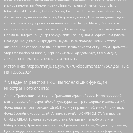
и миротворчества, Форум имени Льва Копелева, American Councils for
International Education, Cultural Vistas, Institute of International Education,
Антивоенное движение Антальи, Открытый диалог, Школа международных
отношений и государственной политики им Питера Мунка, Российско-
канадский демократический альянс, Школа международных отношений им
Нормана Патерсона, Центр Гражданских Свобод, Фонд Бориса Немцова за
Свободу, Фонд имени Фридриха Науманна за свободу, Феминистское
антивоенное сопротивление, Комитет независимости Ингушетии, Прометей,
Stop Occupation of Karelia, Вернись живым, Фридом Хаус, СОТА медиа,
Либерально-демократическая Лига Украины
Источник:
https://minjust.gov.ru/ru/documents/7756/
данные
на
13.05.2024
* Сведения реестра НКО, выполняющих функции
иностранного агента:
Лилит, Правозащитная группа Гражданин.Армия.Право, Нижегородский
центр немецкой и европейской культуры, Центр гендерных исследований,
Фонд защиты прав граждан Штаб, Институт права и публичной политики,
Фонд борьбы с коррупцией, Альянс врачей, НАСИЛИЮ.НЕТ, Мы против
СПИДа, СВЕЧА, Гуманитарное действие, Открытый Петербург, Лига
Избирателей, Правовая инициатива, Гражданский Союз, Хасдей Ерушалаим,
Центр поддержки и содействия развитию средств массовой информации,