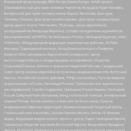
Всемирный фонд природы, BDR Novaja Gazeta-Europe, Алтай проект,
Образовательный дом прав человека Чернигов, Фонд Дом Прав Человека,
Белорусский дом прав человека имени Бориса Звозскова, Дом прав
человека Тбилиси, Дом прав человека Ереван, Дом прав человека Крым,
Центр дикого лосося, TVR Studios, ТВ Дождь, Центр европейских
исследований им Вилфрида Мартенса, Сетевое объединение журналистов
расследователей, АЛЛАТРА, За свободную Россию, Свободная Бурятия, Uralic,
UnKremlin, Международная федерация транспортных рабочих, ИстЧам
Финланд, Гудзоновский институт, Фонд Демократического Развития,
Комитет-2024, Центрально-Европейский университет, Центр
восточноевропейских и международных исследований, Общество
Сторожевой башни, Библии и трактатов Свидетелей Иеговы, Гражданский
Совет, Центр анализа европейской политики, Академическая сеть Восточная
Европа, Российский комитет действия, РЭНД корпорейшн, Русская Америка
за демократию в России, Настоящая Россия, Глобальная сеть журналистов-
расследователей, Служба поддержки, Свободная Россия Берлин, Свободная
Россия Северный Рейн-Вестфалия, Фонд глобальной помощи, Антивоенный
комитет России, Russie-Libertes, La Asocicion de Rusos Libres, Союз за
возвращение Северных территорий, Крымскотатарский Ресурсный Центр,
Глобальный союз IndustriALL, Russian Election Monitor, Article 19, Мнение
медиа, Федерация анархического черного креста, Радио Свободная Европа,
Германское общество изучения Восточной Европы, Фонд имени Фридриха
Эберта, XZ gGmbH, Мобильная академия поддержки гендерной демократии