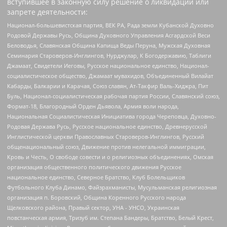
вступившее в законную силу решение о ликвидации или
запрете деятельности:
Национал-большевистская партия, ВЕК РА, Рада земли Кубанской Духовно
Родовой Державы Русь, Община Духовного Управления Асгардской Веси
Беловодья, Славянская Община Капища Веды Перуна, Мужская Духовная
Семинария Староверов-Инглингов, Нурджулар, К Богодержавию, Таблиги
Джамаат, Свидетели Иеговы, Русское национальное единство, Национал-
социалистическое общество, Джамаат мувахидов, Объединенный Вилайат
Кабарды, Балкарии и Карачая, Союз славян, Ат-Такфир Валь-Хиджра, Пит
Буль, Национал-социалистическая рабочая партия России, Славянский союз,
Формат-18, Благородный Орден Дьявола, Армия воли народа,
Национальная Социалистическая Инициатива города Череповца, Духовно-
Родовая Держава Русь, Русское национальное единство, Древнерусской
Инглистической церкви Православных Староверов-Инглингов, Русский
общенациональный союз, Движение против нелегальной иммиграции,
Кровь и Честь, О свободе совести и о религиозных объединениях, Омская
организация общественного политического движения Русское
национальное единство, Северное Братство, Клуб Болельщиков
Футбольного Клуба Динамо, Файзрахманисты, Мусульманская религиозная
организация п. Боровский, Община Коренного Русского народа
Щелковского района, Правый сектор, УНА - УНСО, Украинская
повстанческая армия, Тризуб им. Степана Бандеры, Братство, Белый Крест,