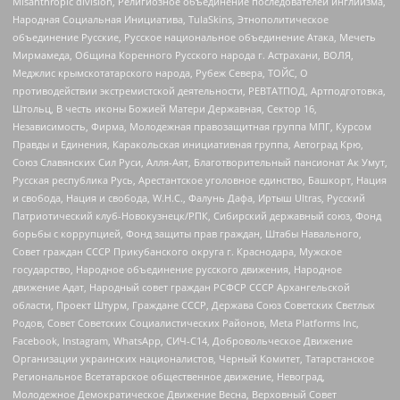
Misanthropic division, Религиозное объединение последователей инглиизма,
Народная Социальная Инициатива, TulaSkins, Этнополитическое
объединение Русские, Русское национальное объединение Атака, Мечеть
Мирмамеда, Община Коренного Русского народа г. Астрахани, ВОЛЯ,
Меджлис крымскотатарского народа, Рубеж Севера, ТОЙС, О
противодействии экстремистской деятельности, РЕВТАТПОД, Артподготовка,
Штольц, В честь иконы Божией Матери Державная, Сектор 16,
Независимость, Фирма, Молодежная правозащитная группа МПГ, Курсом
Правды и Единения, Каракольская инициативная группа, Автоград Крю,
Союз Славянских Сил Руси, Алля-Аят, Благотворительный пансионат Ак Умут,
Русская республика Русь, Арестантское уголовное единство, Башкорт, Нация
и свобода, Нация и свобода, W.H.С., Фалунь Дафа, Иртыш Ultras, Русский
Патриотический клуб-Новокузнецк/РПК, Сибирский державный союз, Фонд
борьбы с коррупцией, Фонд защиты прав граждан, Штабы Навального,
Совет граждан СССР Прикубанского округа г. Краснодара, Мужское
государство, Народное объединение русского движения, Народное
движение Адат, Народный совет граждан РСФСР СССР Архангельской
области, Проект Штурм, Граждане СССР, Держава Союз Советских Светлых
Родов, Совет Советских Социалистических Районов, Meta Platforms Inc,
Facebook, Instagram, WhatsApp, СИЧ-С14, Добровольческое Движение
Организации украинских националистов, Черный Комитет, Татарстанское
Региональное Всетатарское общественное движение, Невоград,
Молодежное Демократическое Движение Весна, Верховный Совет