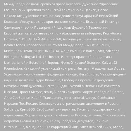
Международное партнерство за права человека, Духовное Управление
Евангельских Христиан Украинской Христианской Церкви, Новое
Поколение, Духовное Учебное Заведение Международный Библейский
Колледж, Международное христианское движение, Всемирный Институт
Саентологических Предприятий, Церковь Духовной Технологии,
Европейская сеть организаций по наблюдению за выборами, Республика
Польша, СВОБОДНЫЙ ИДЕЛЬ-УРАЛ, Ассоциация развития журналистики,
IStories fonds, Королевский Институт Международных Отношений,
КРИМСЬКА ПРАВОЗАХИСНА ГРУПА, Фонд имени Генриха Бёлля, Stichting
Bellingcat, Bellingcat Ltd, The Insider, Институт правовой инициативы
Центральной и Восточной Европы, Фонд Открытой Эстонии, Calvert 22
Foundation, Канадский украинский конгресс, Институт Макдональда-Лорье,
Украинская национальная федерация Канады, Декабристы, Международный
научный центр им Вудро Вильсона, Свободная пресса, Возрождение,
Всеукраинский духовный центр , Риддл, Русский антивоенный комитет в
Швеции, Проект Медуза, Фонд Андрея Сахарова, Форум свободной России,
Лига Свободных Наций, Transparеncy International, Форум Свободных
Народов ПостРоссии, Солидарность с гражданским движением в России –
Solidarus, КрымSOS, Свободный университет, Институт государственного
управления, Форум гражданского общества Россия, Беллона, Союз жителей
островов Тисима и Хабомаи, Съезд народных депутатов, Гринпис
Интернешнл, Фонд борьбы с коррупцией Инк, Завет церквей TCCN, Агора,