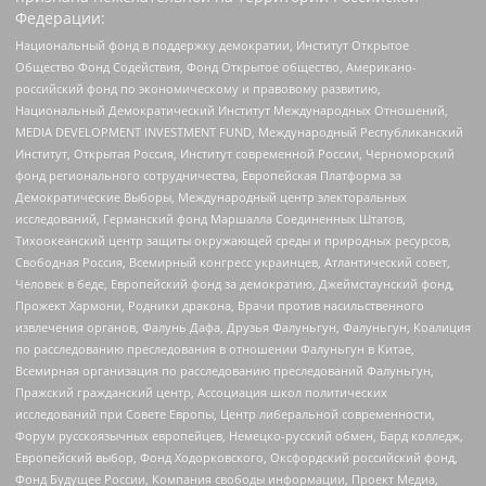
Федерации:
Национальный фонд в поддержку демократии, Институт Открытое
Общество Фонд Содействия, Фонд Открытое общество, Американо-
российский фонд по экономическому и правовому развитию,
Национальный Демократический Институт Международных Отношений,
MEDIA DEVELOPMENT INVESTMENT FUND, Международный Республиканский
Институт, Открытая Россия, Институт современной России, Черноморский
фонд регионального сотрудничества, Европейская Платформа за
Демократические Выборы, Международный центр электоральных
исследований, Германский фонд Маршалла Соединенных Штатов,
Тихоокеанский центр защиты окружающей среды и природных ресурсов,
Свободная Россия, Всемирный конгресс украинцев, Атлантический совет,
Человек в беде, Европейский фонд за демократию, Джеймстаунский фонд,
Прожект Хармони, Родники дракона, Врачи против насильственного
извлечения органов, Фалунь Дафа, Друзья Фалуньгун, Фалуньгун, Коалиция
по расследованию преследования в отношении Фалуньгун в Китае,
Всемирная организация по расследованию преследований Фалуньгун,
Пражский гражданский центр, Ассоциация школ политических
исследований при Совете Европы, Центр либеральной современности,
Форум русскоязычных европейцев, Немецко-русский обмен, Бард колледж,
Европейский выбор, Фонд Ходорковского, Оксфордский российский фонд,
Фонд Будущее России, Компания свободы информации, Проект Медиа,