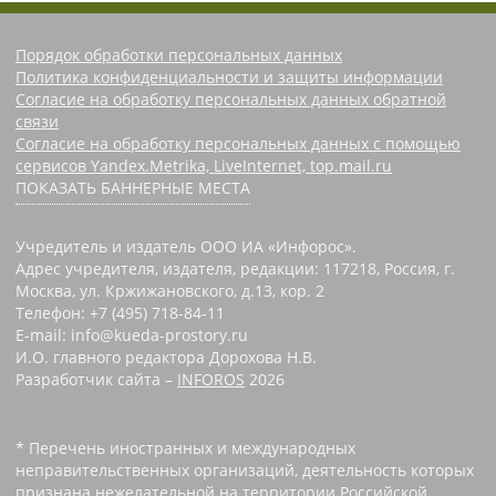
Порядок обработки персональных данных
Политика конфиденциальности и защиты информации
Согласие на обработку персональных данных обратной
связи
Согласие на обработку персональных данных с помощью
сервисов Yandex.Metrika, LiveInternet, top.mail.ru
ПОКАЗАТЬ БАННЕРНЫЕ МЕСТА
Учредитель и издатель ООО ИА «Инфорос».
Адрес учредителя, издателя, редакции: 117218, Россия, г.
Москва, ул. Кржижановского, д.13, кор. 2
Телефон: +7 (495) 718-84-11
E-mail: info@kueda-prostory.ru
И.О. главного редактора Дорохова Н.В.
Разработчик сайта –
INFOROS
2026
* Перечень иностранных и международных
неправительственных организаций, деятельность которых
признана нежелательной на территории Российской