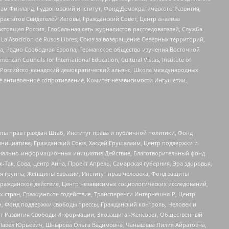
Чам Финланд, Гудзоновский институт, Фонд Демократического Развития,
актатов Свидетелей Иеговы, Гражданский Совет, Центр анализа
астоящая Россия, Глобальная сеть журналистов-расследователей, Служба
a Asocicion de Rusos Libres, Союз за возвращение Северных территорий,
еста, Радио Свободная Европа, Германское общество изучения Восточной
ouncils for International Education, Cultural Vistas, Institute of
, Российско-канадский демократический альянс, Школа международных
е антивоенное сопротивление, Комитет независимости Ингушетии,
ты прав граждан Штаб, Институт права и публичной политики, Фонд
инициатива, Гражданский Союз, Хасдей Ерушалаим, Центр поддержки и
социально-информационных инициатив Действие, Благотворительный фонд
Так, Сова, центр Анна, Проект Апрель, Самарская губерния, Эра здоровья,
я группа, Женщины Евразии, Институт прав человека, Фонд защиты
Гражданское действие, Центр независимых социологических исследований,
стран, Гражданское содействие, Трансперенси Интернешнл-Р, Центр
н, Фонд поддержки свободы прессы, Гражданский контроль, Человек и
тут Развития Свободы Информации, Экозащита!-Женсовет, Общественный
й Павел Юрьевич, Шнырова Ольга Вадимовна, Чанышева Лилия Айратовна,