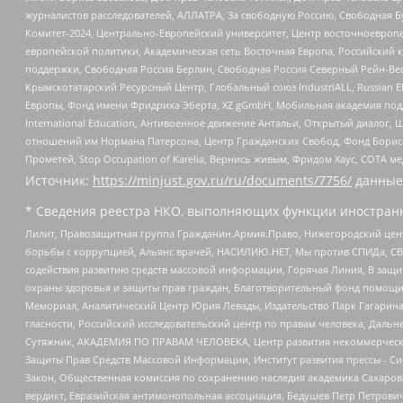
журналистов расследователей, АЛЛАТРА, За свободную Россию, Свободная Б
Комитет-2024, Центрально-Европейский университет, Центр восточноевроп
европейской политики, Академическая сеть Восточная Европа, Российский к
поддержки, Свободная Россия Берлин, Свободная Россия Северный Рейн-Вест
Крымскотатарский Ресурсный Центр, Глобальный союз IndustriALL, Russian E
Европы, Фонд имени Фридриха Эберта, XZ gGmbH, Мобильная академия поддержк
International Education, Антивоенное движение Антальи, Открытый диало
отношений им Нормана Патерсона, Центр Гражданских Свобод, Фонд Бориса
Прометей, Stop Occupation of Karelia, Вернись живым, Фридом Хаус, СОТА 
Источник:
https://minjust.gov.ru/ru/documents/7756/
данные
* Сведения реестра НКО, выполняющих функции иностранн
Лилит, Правозащитная группа Гражданин.Армия.Право, Нижегородский цент
борьбы с коррупцией, Альянс врачей, НАСИЛИЮ.НЕТ, Мы против СПИДа, СВЕ
содействия развитию средств массовой информации, Горячая Линия, В защ
охраны здоровья и защиты прав граждан, Благотворительный фонд помощи ос
Мемориал, Аналитический Центр Юрия Левады, Издательство Парк Гагарина
гласности, Российский исследовательский центр по правам человека, Даль
Сутяжник, АКАДЕМИЯ ПО ПРАВАМ ЧЕЛОВЕКА, Центр развития некоммерческих
Защиты Прав Средств Массовой Информации, Институт развития прессы - Си
Закон, Общественная комиссия по сохранению наследия академика Сахаров
вердикт, Евразийская антимонопольная ассоциация, Бедушев Петр Петрови