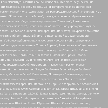
евосточное общественное движение "Маяк", Санкт-Петербургская ЛГБТ-инициативная группа "Выход", Инициативная группа ЛГБТ+ "Реверс", Алексеев Андрей Викторович, Бекбулатова Таисия Львовна, Беляев Иван Михайлович, Владыкина Елена Сергеевна, Гельман Марат Александрович, Никульшина Вероника Юрьевна, Толоконникова Надежда Андреевна, Шендерович Виктор Анатольевич, Общество с ограниченной ответственностью "Данное сообщение", Общество с ограниченной ответственностью Издательский дом "Новая глава", Айнбиндер Александра Александровна, Московский комьюнити-центр для ЛГБТ+инициатив, Благотворительный фонд развития филантропии, Deutsche Welle (Германия, Kurt-Schumacher-Strasse 3, 53113 Bonn), Борзунова Мария Михайловна, Воробьев Виктор Викторович, Голубева Анна Львовна, Константинова Алла Михайловна, Малкова Ирина Владимировна, Мурадов Мурад Абдулгалимович, Осетинская Елизавета Николаевна, Понасенков Евгений Николаевич, Ганапольский Матвей Юрьевич, Киселев Евгений Алексеевич, Борухович Ирина Григорьевна, Дремин Иван Тимофеевич, Дубровский Дмитрий Викторович, Красноярская региональная общественная организация поддержки и развития альтернативных образовательных технологий и межкультурных коммуникаций "ИНТЕРРА", Маяковская Екатерина Алексеевна, Фейгин Марк Захарович, Филимонов Андрей Викторович, Дзугкоева Регина Николаевна, Доброхотов Роман Александрович, Дудь Юрий Александрович, Елкин Сергей Владимирович, Кругликов Кирилл Игоревич, Сабунаева Мария Леонидовна, Семенов Алексей Владимирович, Шаинян Карен Багратович, Шульман Екатерина Михайловна, Асафьев Артур Валерьевич, Вахштайн Виктор Семенович, Венедиктов Алексей Алексеевич, Лушникова Екатерина Евгеньевна, Волков Леонид Михайлович, Невзоров Александр Глебович, Пархоменко Сергей Борисович, Сироткин Ярослав Николаевич, Кара-Мурза Владимир Владимирович, Баранова Наталья Владимировна, Гозман Леонид Яковлевич, Кагарлицкий Борис Юльевич, Климарев Михаил Валерьевич, Милов Владимир Станиславович, Автономная некоммерческая организация Краснодарский центр современного искусства "Типография", Моргенштерн Алишер Тагирович, Соболь Любовь Эдуардовна, Общество с ограниченной ответственностью "ЛИЗА НОРМ", Каспаров Гарри Кимович, Ходорковский Михаил Борисович, Общество с ограниченной ответственностью "Апрельские тезисы", Данилович Ирина Брониславовна, Кашин Олег Владимирович, Петров Николай Владимирович, Пивоваров Алексей Владимирович, Соколов Михаил Владимирович, Цветкова Юлия Владимировна, Чичваркин Евгений Александрович, Комитет против пыток/Команда против пыток, Общество с ограниченной ответственностью "Первый научный", Общество с ограниченной ответственностью "Вертолет и ко", Белоцерковская Вероника Борисовна, Кац Максим Евгеньевич, Лазарева Татьяна Юрьевна, Шаведдинов Руслан Табризович, Яшин Илья Валерьевич, Общество с ограниченной ответственностью "Иноагент ААВ", Алешковский Дмитрий Петрович, Альбац Евгения Марковна, Быков Дмитрий Львович, Галямина Юлия Евгеньевна, Лойко Сергей Леонидович, Мартынов Кирилл Константинович, Медведев Сергей Александрович, Крашенинников Федор Геннадиевич, Гордеева Катерина Вл