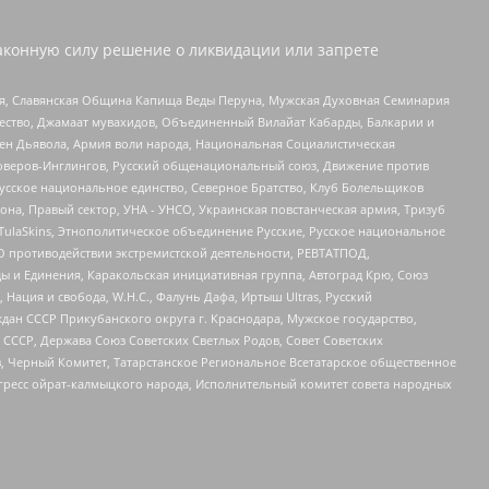
аконную силу решение о ликвидации или запрете
ья, Славянская Община Капища Веды Перуна, Мужская Духовная Семинария
щество, Джамаат мувахидов, Объединенный Вилайат Кабарды, Балкарии и
ден Дьявола, Армия воли народа, Национальная Социалистическая
роверов-Инглингов, Русский общенациональный союз, Движение против
усское национальное единство, Северное Братство, Клуб Болельщиков
а, Правый сектор, УНА - УНСО, Украинская повстанческая армия, Тризуб
 TulaSkins, Этнополитическое объединение Русские, Русское национальное
О противодействии экстремистской деятельности, РЕВТАТПОД,
ы и Единения, Каракольская инициативная группа, Автоград Крю, Союз
 Нация и свобода, W.H.С., Фалунь Дафа, Иртыш Ultras, Русский
ан СССР Прикубанского округа г. Краснодара, Мужское государство,
СССР, Держава Союз Советских Светлых Родов, Совет Советских
в, Черный Комитет, Татарстанское Региональное Всетатарское общественное
гресс ойрат-калмыцкого народа, Исполнительный комитет совета народных