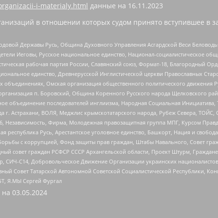
organizacii-i-materialy.html
данные на
16.11.2023
анизаций в отношении которых судом принято вступившее в з
 Родовой Державы Русь, Община Духовного Управления Асгардской Веси Беловод
детели Иеговы, Русское национальное единство, Национал-социалистическое об
истическая рабочая партия России, Славянский союз, Формат-18, Благородный Ор
ациональное единство, Древнерусской Инглистической церкви Православных Ста
ных объединениях, Омская организация общественного политического движения Р
рганизация п. Боровский, Община Коренного Русского народа Щелковского район
гиозное объединение последователей инглиизма, Народная Социальная Инициатива,
 г. Астрахани, ВОЛЯ, Меджлис крымскотатарского народа, Рубеж Севера, ТОЙС, 
6, Независимость, Фирма, Молодежная правозащитная группа МПГ, Курсом Правд
ая республика Русь, Арестантское уголовное единство, Башкорт, Нация и свобода,
орьбы с коррупцией, Фонд защиты прав граждан, Штабы Навального, Совет гражд
ный совет граждан РСФСР СССР Архангельской области, Проект Штурм, Граждане 
tsApp, СИЧ-С14, Добровольческое Движение Организации украинских националисто
ный Совет Татарской Автономной Советской Социалистической Республики, Кон
БТ, Я.МЫ Сергей Фургал
 на
03.05.2024