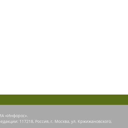
ИА «Инфорос».
едакции: 117218, Россия, г. Москва, ул. Кржижановского,