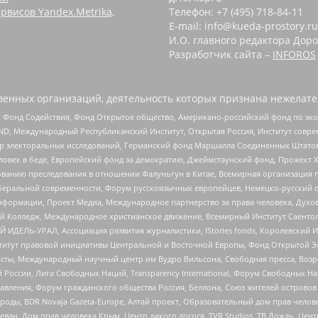
рвисов Yandex.Metrika,
Телефон: +7 (495) 718-84-11
E-mail: info@kueda-prostory.ru
И.О. главного редактора Доро
Разработчик сайта –
INFOROS
енных организаций, деятельность которых признана нежелате
 Фонд Содействия, Фонд Открытое общество, Американо-российский фонд по э
 Международный Республиканский Институт, Открытая Россия, Институт совре
р электоральных исследований, Германский фонд Маршалла Соединенных Штатов
еловек в беде, Европейский фонд за демократию, Джеймстаунский фонд, Прожект
дованию преследования в отношении Фалуньгун в Китае, Всемирная организация 
беральной современности, Форум русскоязычных европейцев, Немецко-русский о
формации, Проект Медиа, Международное партнерство за права человека, Духов
 Колледж, Международное христианское движение, Всемирный Институт Саентол
 ИДЕЛЬ-УРАЛ, Ассоциация развития журналистики, IStories fonds, Королевск
r, Институт правовой инициативы Центральной и Восточной Европы, Фонд Открытой Э
ты, Международный научный центр им Вудро Вильсона, Свободная пресса, Возро
России, Лига Свободных Наций, Transparеncy International, Форум Свободных Н
правления, Форум гражданского общества Россия, Беллона, Союз жителей острово
роды, BDR Novaja Gazeta-Europe, Алтай проект, Образовательный дом прав челов
еван, Дом прав человека Крым, Центр дикого лосося, TVR Studios, ТВ Дождь, Це