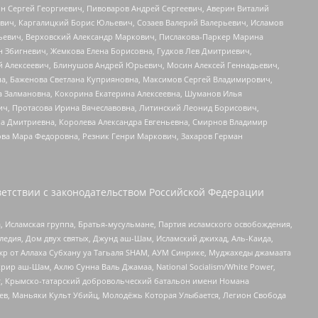
ин Сергей Георгиевич, Пивоваров Андрей Сергеевич, Аверин Виталий
вич, Каргалицкий Борис Юльевич, Созаев Валерий Валерьевич, Исламов
льевич, Верховский Александр Маркович, Пислакова-Паркер Марина
н Збигневич, Жемкова Елена Борисовна, Гудков Лев Дмитриевич,
й Алексеевич, Блинушов Андрей Юрьевич, Мосин Алексей Геннадьевич,
а, Баженова Светлана Куприяновна, Максимов Сергей Владимирович,
а Залмановна, Кокорина Екатерина Алексеевна, Шуманов Илья
ч, Протасова Ирина Вячеславовна, Литинский Леонид Борисович,
а Дмитриевна, Королева Александра Евгеньевна, Смирнов Владимир
ова Мара Федоровна, Резник Генри Маркович, Захаров Герман
етствии с законодательством Российской Федерации
 Исламская группа, Братья-мусульмане, Партия исламского освобождения,
едия, Дом двух святых, Джунд аш-Шам, Исламский джихад, Аль-Каида,
жр от Аллаха Субхану уа Тагьаля SHAM, АУМ Синрике, Муджахеды джамаата
рир аш-Шам, Ахлю Сунна Валь Джамаа, National Socialism/White Power,
рг, Крымско-татарский добровольческий батальон имени Номана
оев, Маньяки Культ Убийц, Молодёжь Которая Улыбается, Легион Свобода