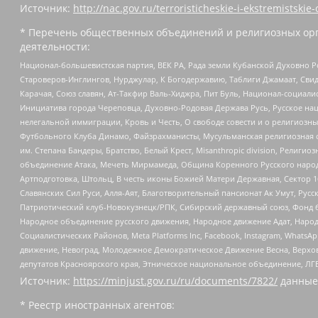
Источник:
http://nac.gov.ru/terroristicheskie-i-ekstremistskie-
* Перечень общественных объединений и религиозных орг
деятельности:
Национал-большевистская партия, ВЕК РА, Рада земли Кубанской Духовно
Староверов-Инглингов, Нурджулар, К Богодержавию, Таблиги Джамаат, Сви
Карачая, Союз славян, Ат-Такфир Валь-Хиджра, Пит Буль, Национал-социал
Инициатива города Череповца, Духовно-Родовая Держава Русь, Русское н
нелегальной иммиграции, Кровь и Честь, О свободе совести и о религиоз
Футбольного Клуба Динамо, Файзрахманисты, Мусульманская религиозная о
им. Степана Бандеры, Братство, Белый Крест, Misanthropic division, Рели
объединение Атака, Мечеть Мирмамеда, Община Коренного Русского народа
Артподготовка, Штольц, В честь иконы Божией Матери Державная, Сектор 1
Славянских Сил Руси, Алля-Аят, Благотворительный пансионат Ак Умут, Русск
Патриотический клуб-Новокузнецк/РПК, Сибирский державный союз, Фонд б
Народное объединение русского движения, Народное движение Адат, Народ
Социалистических Районов, Meta Platforms Inc, Facebook, Instagram, Wha
движение, Невоград, Молодежное Демократическое Движение Весна, Верхов
депутатов Красноярского края, Этническое национальное объединение, ЛГ
Источник:
https://minjust.gov.ru/ru/documents/7822/
данные
* Реестр иностранных агентов: