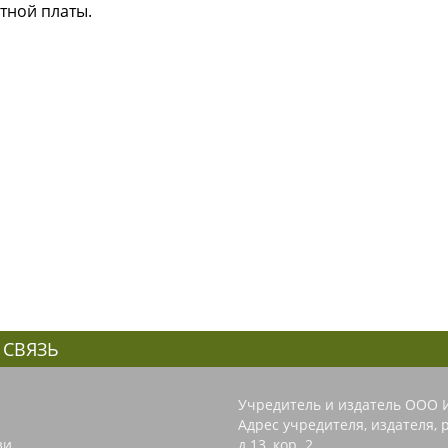
тной платы.
 СВЯЗЬ
Учредитель и издатель ООО 
Адрес учредителя, издателя, р
зи
д.13, кор. 2