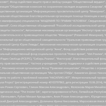
мная некоммерческая организация "Центр по работе с проблемой насилия "НАСИЛИЮ.НЕТ", Межрегиональный профессиональный союз работников здравоохранения "Альянс врачей", Юридическое лицо, зарегистрированное в Латвийской Республике, SIA "Medusa Project" (регистрационный номер 40103797863, дата регистрации 10.06.2014), Некоммерческая организация "Фонд по борьбе с коррупцией", Автономная некоммерческая организация "Институт права и публичной политики", Баданин Роман Сергеевич, Гликин Максим Александрович, Железнова Мария Михайловна, Лукьянова Юлия Сергеевна, Маетная Елизавета Витальевна, Маняхин Петр Борисович, Чуракова Ольга Владимировна, Ярош Юлия Петровна, Юридическое лицо "The Insider SIA", зарегистрированное в Риге, Латвийская Республика (дата регистрации 26.06.2015), являющееся администратором доменного имени интернет-издания "The Insider SIA", https://theins.ru, Постернак Алексей Евгеньевич, Рубин Михаил Аркадьевич, Анин Роман Александрович, Юридическое лицо Istories fonds, зарегистрированное в Латвийской Республике (регистрационный номер 50008295751, дата регистрации 24.02.2020), Великовский Дмитрий Александрович, Долинина Ирина Николаевна, Мароховская Алеся Алексеевна, Шлейнов Роман Юрьевич, Шмагун Олеся Валентиновна, Общество с ограниченной ответственностью "Альтаир 2021", Общество с ограниченной ответственностью "Вега 2021", Общество с ограниченной ответственностью "Главный редактор 2021", Общество с ограниченной ответственностью "Ромашки монолит", Важенков Артем Валерьевич, Ивановская областная общественная организация "Центр гендерных исследований", Гурман Юрий Альбертович, Медиапроект "ОВД-Инфо", Егоров Владимир Владимирович, Жилинский Владимир Александрович, Общество с ограниченной ответственностью "ЗП", Иванова София Юрьевна, Карезина Инна Павловна, Кильтау Екатерина Викторовна, Петров Алексей Викторович, Пискунов Сергей Евгеньевич, Смирнов Сергей Сергеевич, Тихонов Михаил Сергеевич, Общество с ограниченной ответственностью "ЖУРНАЛИСТ-ИНОСТРАННЫЙ АГЕНТ", Арапова Галина Юрьевна, Вольтская Татьяна Анатольевна, Американская компания "Mason G.E.S. Anonymous Foundation" (США), являющаяся владельцем интернет-издания https://mnews.world/, Компания "Stichting Bellingcat", зарегистрированная в Нидерландах (дата регистрации 11.07.2018), Захаров Андрей Вячеславович, Клепиковская Екатерина Дмитриевна, Общество с ограниченной ответственностью "МЕМО", Перл Роман Александрович, Симонов Евгений Алексеевич, Соловьева Елена Анатольевна, Сотников Даниил Владимирович, Сурначева Елизавета Дмитриевна, Автономная некоммерческая организация по защите прав человека и информированию населения "Якутия – Наше Мнение", Общество с ограниченной ответственностью "Москоу диджитал медиа", с 26.01.2023 Общество с ограниченной ответственностью "Чайка Белые сады", Ветошкина Валерия Валерьевна, Заговора Максим Александрович, Межрегиональное общественное движение "Российская ЛГБТ - сеть", Оленичев Максим Владимирович, Павлов Иван Юрьевич, Скворцова Елена Сергеевна, Общество с ограниченной ответственностью "Как бы инагент", Кочетков Игорь Викторович, Общество с ограниченной ответственностью "Честные выборы", Еланчик Олег Александрович, Общество с ограниченной ответственностью "Нобелевский призыв", Гималова Регина Эмилевна, Григорьев Андрей Валерьевич, Григорьева Алина Александровна, Ассоциация по содействию защите прав призывников, альтернативнослужащих и военнослужащих "Правозащитная группа "Гражданин.Армия.Право", Хисамова Регина Фаритовна, Автономная некоммерческая организация по реализации социально-правовых программ "Лилит", Дальн