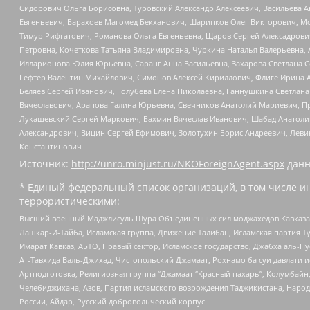
Сидорович Ольга Борисовна, Туровский Александр Алексеевич, Васильева А
Евгеньевич, Барахоев Магомед Бекханович, Шарипков Олег Викторович, М
Тимур Рифгатович, Романова Ольга Евгеньевна, Щаров Сергей Алексадрови
Петровна, Кочеткова Татьяна Владимировна, Чуркина Наталья Валерьевна, 
Илларионова Юлия Юрьевна, Саранг Анна Васильевна, Захарова Светлана 
Гефтер Валентин Михайлович, Симонов Алексей Кириллович, Флиге Ирина 
Беляев Сергей Иванович, Голубева Елена Николаевна, Ганнушкина Светлана
Вячеславович, Арапова Галина Юрьевна, Свечников Анатолий Мариевич, П
Лукашевский Сергей Маркович, Бахмин Вячеслав Иванович, Шабад Анатоли
Александрович, Вицин Сергей Ефимович, Золотухин Борис Андреевич, Леви
Константинович
Источник:
http://unro.minjust.ru/NKOForeignAgent.aspx
данн
* Единый федеральный список организаций, в том числе и
террористическими:
Высший военный Маджлисуль Шура Объединенных сил моджахедов Кавказа, Ко
Лашкар-И-Тайба, Исламская группа, Движение Талибан, Исламская партия Т
Имарат Кавказ, АБТО, Правый сектор, Исламское государство, Джабха аль-
Ат-Тавхида Валь-Джихад, Чистопольский Джамаат, Рохнамо ба суи давлати и
Артподготовка, Религиозная группа “Джамаат “Красный пахарь”, Колумбайн
Челебиджихана, Азов, Партия исламского возрождения Таджикистана, Народ
России, Айдар, Русский добровольческий корпус