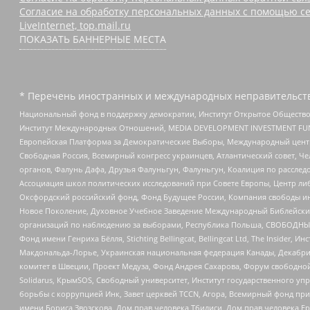
Согласие на обработку персональных данных с помощью се
LiveInternet, top.mail.ru
ПОКАЗАТЬ БАННЕРНЫЕ МЕСТА
* Перечень иностранных и международных неправительств
Национальный фонд в поддержку демократии, Институт Открытое Общество
Институт Международных Отношений, MEDIA DEVELOPMENT INVESTMENT FUND,
Европейская Платформа за Демократические Выборы, Международный цент
Свободная Россия, Всемирный конгресс украинцев, Атлантический совет, Ч
органов, Фалунь Дафа, Друзья Фалуньгун, Фалуньгун, Коалиция по рассле
Ассоциация школ политических исследований при Совете Европы, Центр ли
Оксфордский российский фонд, Фонд Будущее России, Компания свободы ин
Новое Поколение, Духовное Учебное Заведение Международный Библейский
организаций по наблюдению за выборами, Республика Польша, СВОБОДНЫЙ
Фонд имени Генриха Бёлля, Stichting Bellingcat, Bellingcat Ltd, The Inside
Макдональда-Лорье, Украинская национальная федерация Канады, Декабрис
комитет в Швеции, Проект Медуза, Фонд Андрея Сахарова, Форум свободной 
Solidarus, КрымSOS, Свободный университет, Институт государственного у
борьбы с коррупцией Инк, Завет церквей TCCN, Агора, Всемирный фонд при
имени Бориса Звозскова, Дом прав человека Тбилиси, Дом прав человека Ер