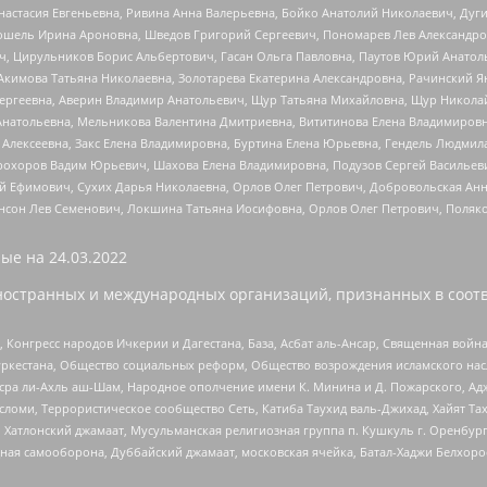
настасия Евгеньевна, Ривина Анна Валерьевна, Бойко Анатолий Николаевич, Дуг
ошель Ирина Ароновна, Шведов Григорий Сергеевич, Пономарев Лев Александро
ч, Цирульников Борис Альбертович, Гасан Ольга Павловна, Паутов Юрий Анато
Акимова Татьяна Николаевна, Золотарева Екатерина Александровна, Рачинский Я
Сергеевна, Аверин Владимир Анатольевич, Щур Татьяна Михайловна, Щур Никола
Анатольевна, Мельникова Валентина Дмитриевна, Вититинова Елена Владимировн
 Алексеевна, Закс Елена Владимировна, Буртина Елена Юрьевна, Гендель Людмил
рохоров Вадим Юрьевич, Шахова Елена Владимировна, Подузов Сергей Васильеви
й Ефимович, Сухих Дарья Николаевна, Орлов Олег Петрович, Добровольская Анн
нсон Лев Семенович, Локшина Татьяна Иосифовна, Орлов Олег Петрович, Поляк
ые на
24.03.2022
ностранных и международных организаций, признанных в соотв
нгресс народов Ичкерии и Дагестана, База, Асбат аль-Ансар, Священная война,
уркестана, Общество социальных реформ, Общество возрождения исламского насл
Нусра ли-Ахль аш-Шам, Народное ополчение имени К. Минина и Д. Пожарского, Ад
сломи, Террористическое сообщество Сеть, Катиба Таухид валь-Джихад, Хайят Тах
, Хатлонский джамаат, Мусульманская религиозная группа п. Кушкуль г. Оренбу
ная самооборона, Дуббайский джамаат, московская ячейка, Батал-Хаджи Белхор