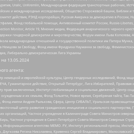
урятия, Uralic, UnKremlin, Международная федерация транспортных рабочих, Ист
ейских и международных исследований, Общество Сторожевой башни, Библии и тр
омитет действия, РЭНД корпорейшн, Русская Америка за демократию в России, Н
фалия, Фонд глобальной помощи, Антивоенный комитет России, Russie-Libertes, L
lection Monitor, Article 19, Мнение медиа, Федерация анархического черного кр
и гендерной демократии и миротворчества, Форум имени Льва Копелева, American C
г, Школа международных отношений и государственной политики им Питера Мунка
 Немцова за Свободу, Фонд имени Фридриха Науманна за свободу, Феминистско
медиа, Либерально-демократическая Лига Украины
 на
13.05.2024
ого агента:
р немецкой и европейской культуры, Центр гендерных исследований, Фонд защи
ЧА, Гуманитарное действие, Открытый Петербург, Лига Избирателей, Правовая 
иту прав заключенных, Институт глобализации и социальных движений, Центр 
ужденным и их семьям, Фонд Тольятти, Новое время, Серебряная тайга, Так-Так-
, Фонд имени Андрея Рылькова, Сфера, Центр СИБАЛЬТ, Уральская правозащитна
невосточный центр развития гражданских инициатив и социального партнерства, 
 организаций, Частное учреждение в Калининграде Совета Министров северных 
бирь, Частное учреждение в Санкт-Петербурге Совета Министров Северных Стра
а, Информационное агентство МЕМО. РУ, Институт региональной прессы, Инсти
ч, Дзугкоева Регина Николаевна, Кривенко Сергей Владимирович, Милославски