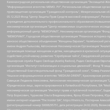
Калининградская региональная общественная организация "Экозащита!-Женсовет", Фонд содействия защите прав и свобод граждан "Общественный вердикт", Фонд "Институт Развития Свободы Информации", Частное учреждение "Информационное агентство МЕМО. РУ", Региональная общественная организация "Общественная комиссия по сохранению наследия академика Сахарова", Фонд поддержки свободы прессы, Санкт-Петербургская общественная правозащитная организация "Гражданский контроль", Межрегиональная общественная организация "Информационно-просветительский центр "Мемориал", Региональный Фонд "Центр Защиты Прав Средств Массовой Информации", с 05.12.2023 Фонд "Центр Защиты Прав Средств массовой информации", Региональная общественная благотворительная организация помощи беженцам и мигрантам "Гражданское содействие", Негосударственное образовательное учреждение дополнительного профессионального образования (повышение квалификации) специалистов "АКАДЕМИЯ ПО ПРАВАМ ЧЕЛОВЕКА", Свердловская региональная общественная организация "Сутяжник", Автономная некоммерческая организация "Центр независимых социологических исследований", Союз общественных объединений "Российский исследовательский центр по правам человека", Региональное общественное учреждение научно-информационный центр "МЕМОРИАЛ", Некоммерческая организация "Фонд защиты гласности", Автономная некоммерческая организация "Институт прав человека", Городская общественная организация "Екатеринбургское общество "МЕМОРИАЛ", Городская общественная организация "Рязанское историко-просветительское и правозащитное общество "Мемориал" (Рязанский Мемориал), Челябинский региональный орган общественной самодеятельности – женское общественное объединение "Женщины Евразии", Челябинский региональный орган общественной самодеятельности "Уральская правозащитная группа", Фонд содействия защите здоровья и социальной справедливости имени Андрея Рылькова, Автономная Некоммерческая Организация "Аналитический Центр Юрия Левады", Автономная некоммерческая организация социальной поддержки населения "Проект Апрель", Региональная общественная организация помощи женщинам и детям, находящимся в кризисной ситуации "Информационно-методический центр "Анна", Фонд содействия развитию массовых коммуникаций и правовому просвещению "Так-так-Так", Фонд содействия устойчивому развитию "Серебряная тайга", Свердловский региональный общественный фонд социальных проектов "Новое время", "Idel.Реалии", Кавказ.Реалии, Крым.Реалии, Телеканал Настоящее Время, Татаро-башкирская служба Радио Свобода (Azatliq Radiosi), Радио Свободная Европа/Радио Свобода (PCE/PC), "Сибирь.Реалии", "Фактограф", Благотворительный фонд помощи осужденным и их семьям, Автономная некоммерческая организация "Институт глобализации и социальных движений", Фонд "В защиту прав заключенных", Частное учреждение "Центр поддержки и содействия развитию средств массовой информации", Пензенский региональный общественный благотворительный фонд "Гражданский союз", "Север.Реалии", Некоммерческая организация Фонд "Правовая инициатива", Общество с ограниченной ответственностью "Радио Свободная Европа/Радио Свобода", Чешское информационное агентство "MEDIUM-ORIENT", Красноярская региональная общественная организация "Мы против СПИДа", Камалягин Денис Николаевич, Маркелов Сергей Евгеньевич, Пономарев Лев Александрович, Савицкая Людмила Алексеевна, Автоно