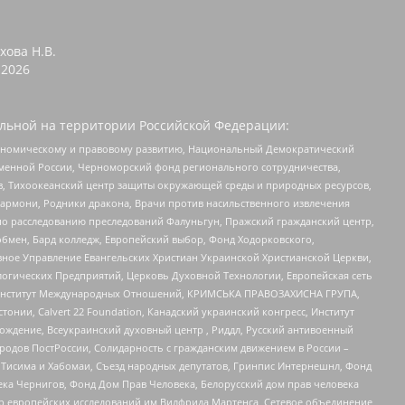
хова Н.В.
2026
льной на территории Российской Федерации:
кономическому и правовому развитию, Национальный Демократический
менной России, Черноморский фонд регионального сотрудничества,
, Тихоокеанский центр защиты окружающей среды и природных ресурсов,
 Хармони, Родники дракона, Врачи против насильственного извлечения
по расследованию преследований Фалуньгун, Пражский гражданский центр,
бмен, Бард колледж, Европейский выбор, Фонд Ходорковского,
ное Управление Евангельских Христиан Украинской Христианской Церкви,
огических Предприятий, Церковь Духовной Технологии, Европейская сеть
ий Институт Международных Отношений, КРИМСЬКА ПРАВОЗАХИСНА ГРУПА,
стонии, Calvert 22 Foundation, Канадский украинский конгресс, Институт
ждение, Всеукраинский духовный центр , Риддл, Русский антивоенный
ародов ПостРоссии, Солидарность с гражданским движением в России –
в Тисима и Хабомаи, Съезд народных депутатов, Гринпис Интернешнл, Фонд
ека Чернигов, Фонд Дом Прав Человека, Белорусский дом прав человека
нтр европейских исследований им Вилфрида Мартенса, Сетевое объединение