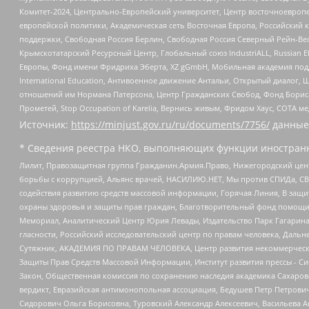
Комитет-2024, Центрально-Европейский университет, Центр восточноевроп
европейской политики, Академическая сеть Восточная Европа, Российский к
поддержки, Свободная Россия Берлин, Свободная Россия Северный Рейн-Вест
Крымскотатарский Ресурсный Центр, Глобальный союз IndustriALL, Russian E
Европы, Фонд имени Фридриха Эберта, XZ gGmbH, Мобильная академия поддержк
International Education, Антивоенное движение Антальи, Открытый диало
отношений им Нормана Патерсона, Центр Гражданских Свобод, Фонд Бориса
Прометей, Stop Occupation of Karelia, Вернись живым, Фридом Хаус, СОТА 
Источник:
https://minjust.gov.ru/ru/documents/7756/
данные
* Сведения реестра НКО, выполняющих функции иностранн
Лилит, Правозащитная группа Гражданин.Армия.Право, Нижегородский цент
борьбы с коррупцией, Альянс врачей, НАСИЛИЮ.НЕТ, Мы против СПИДа, СВЕ
содействия развитию средств массовой информации, Горячая Линия, В защ
охраны здоровья и защиты прав граждан, Благотворительный фонд помощи ос
Мемориал, Аналитический Центр Юрия Левады, Издательство Парк Гагарина
гласности, Российский исследовательский центр по правам человека, Даль
Сутяжник, АКАДЕМИЯ ПО ПРАВАМ ЧЕЛОВЕКА, Центр развития некоммерческих
Защиты Прав Средств Массовой Информации, Институт развития прессы - Си
Закон, Общественная комиссия по сохранению наследия академика Сахаров
вердикт, Евразийская антимонопольная ассоциация, Бедушев Петр Петрови
Сидорович Ольга Борисовна, Туровский Александр Алексеевич, Васильева А