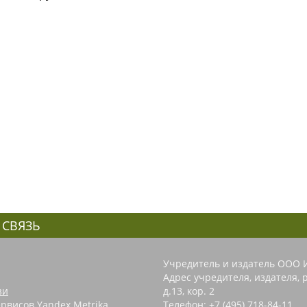
 СВЯЗЬ
Учредитель и издатель ООО 
Адрес учредителя, издателя, р
зи
д.13, кор. 2
рвисов Yandex.Metrika,
Телефон: +7 (495) 718-84-11