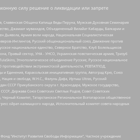
аконную силу решение о ликвидации или запрете
ья, Славянская Община Капища Веды Перуна, Мужская Духовная Семинария
щество, Джамаат мувахидов, Объединенный Вилайат Кабарды, Балкарии и
ден Дьявола, Армия воли народа, Национальная Социалистическая
роверов-Инглингов, Русский общенациональный союз, Движение против
усское национальное единство, Северное Братство, Клуб Болельщиков
а, Правый сектор, УНА - УНСО, Украинская повстанческая армия, Тризуб
 TulaSkins, Этнополитическое объединение Русские, Русское национальное
О противодействии экстремистской деятельности, РЕВТАТПОД,
ы и Единения, Каракольская инициативная группа, Автоград Крю, Союз
 Нация и свобода, W.H.С., Фалунь Дафа, Иртыш Ultras, Русский
ан СССР Прикубанского округа г. Краснодара, Мужское государство,
СССР, Держава Союз Советских Светлых Родов, Совет Советских
в, Черный Комитет, Татарстанское Региональное Всетатарское общественное
гресс ойрат-калмыцкого народа, Исполнительный комитет совета народных
евосточное общественное движение "Маяк", Санкт-Петербургская ЛГБТ-инициативная группа "Выход", Инициативная группа ЛГБТ+ "Реверс", Алексеев Андрей Викторович, Бекбулатова Таисия Львовна, Беляев Иван Михайлович, Владыкина Елена Сергеевна, Гельман Марат Александрович, Никульшина Вероника Юрьевна, Толоконникова Надежда Андреевна, Шендерович Виктор Анатольевич, Общество с ограниченной ответственностью "Данное сообщение", Общество с ограниченной ответственностью Издательский дом "Новая глава", Айнбиндер Александра Александровна, Московский комьюнити-центр для ЛГБТ+инициатив, Благотворительный фонд развития филантропии, Deutsche Welle (Германия, Kurt-Schumacher-Strasse 3, 53113 Bonn), Борзунова Мария Михайловна, Воробьев Виктор Викторович, Голубева Анна Львовна, Константинова Алла Михайловна, Малкова Ирина Владимировна, Мурадов Мурад Абдулгалимович, Осетинская Елизавета Николаевна, Понасенков Евгений Николаевич, Ганапольский Матвей Юрьевич, Киселев Евгений Алексеевич, Борухович Ирина Григорьевна, Дремин Иван Тимофеевич, Дубровский Дмитрий Викторович, Красноярская региональная общественная организация поддержки и развития альтернативных образовательных технологий и межкультурных коммуникаций "ИНТЕРРА", Маяковская Екатерина Алексеевна, Фейгин Марк Захарович, Филимонов Андрей Викторович, Дзугкоева Регина Николаевна, Доброхотов Роман Александрович, Дудь Юрий Александрович, Елкин Сергей Владимирович, Кругликов Кирилл Игоревич, Сабунаева Мария Леонидовна, Семенов Алексей Владимирович, Шаинян Карен Багратович, Шульман Екатерина Михайловна, Асафьев Артур Валерьевич, Вахштайн Виктор Семенович, Венедиктов Алексей Алексеевич, Лушникова Екатерина Евгеньевна, Волков Леонид Михайлович, Невзоров Александр Глебович, Пархоменко Сергей Борисович, Сироткин Ярослав Николаевич, Кара-Мурза Владимир Владимирович, Баранова Наталья Владимировна, Гозман Леонид Яковлевич, Кагарлицкий Борис Юльевич, Климарев Михаил Валерьевич, Милов Владимир Станиславович, Автономная некоммерческая организация Краснодарский центр современного искусства "Типография", Моргенштерн Алишер Тагирович, Соболь Любовь Эдуардовна, Общество с ограниченной ответственностью "ЛИЗА НОРМ", Каспаров Гарри Кимович, Ходорковский Михаил Борисович, Общество с ограниченной ответственностью "Апрельские тезисы", Данилович Ирина Брониславовна, Кашин Олег Владимирович, Петров Николай Владимирович, Пивоваров Алексей Владимирович, Соколов Михаил Владимирович, Цветкова Юлия Владимировна, Чичваркин Евгений Александрович, Комитет против пыток/Команда против пыток, Общество с ограниченной ответственностью "Первый научный", Общество с ограниченной ответственностью "Вертолет и ко", Белоцерковская Вероника Борисовна, Кац Максим Евгеньевич, Лазарева Татьяна Юрьевна, Шаведдинов Руслан Табризович, Яшин Илья Валерьевич, Общество с ограниченной ответственностью "Иноагент ААВ", Алешковский Дмитрий Петрович, Альбац Евгения Марковна, Быков Дмитрий Львович, Галямина Юлия Евгеньевна, Лойко Сергей Леонидович, Мартынов Кирилл Константинович, Медведев Сергей Александрович, Крашенинников Федор Геннадиевич, Гордеева Катерина Вл