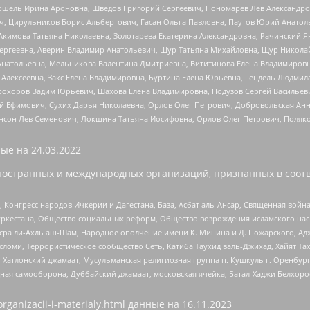
ошель Ирина Ароновна, Шведов Григорий Сергеевич, Пономарев Лев Александро
ч, Цирульников Борис Альбертович, Гасан Ольга Павловна, Паутов Юрий Анато
Акимова Татьяна Николаевна, Золотарева Екатерина Александровна, Рачинский Я
Сергеевна, Аверин Владимир Анатольевич, Щур Татьяна Михайловна, Щур Никола
Анатольевна, Мельникова Валентина Дмитриевна, Вититинова Елена Владимировн
 Алексеевна, Закс Елена Владимировна, Буртина Елена Юрьевна, Гендель Людмил
рохоров Вадим Юрьевич, Шахова Елена Владимировна, Подузов Сергей Васильеви
й Ефимович, Сухих Дарья Николаевна, Орлов Олег Петрович, Добровольская Анн
нсон Лев Семенович, Локшина Татьяна Иосифовна, Орлов Олег Петрович, Поляк
ые на
24.03.2022
ностранных и международных организаций, признанных в соотв
нгресс народов Ичкерии и Дагестана, База, Асбат аль-Ансар, Священная война,
уркестана, Общество социальных реформ, Общество возрождения исламского насл
Нусра ли-Ахль аш-Шам, Народное ополчение имени К. Минина и Д. Пожарского, Ад
сломи, Террористическое сообщество Сеть, Катиба Таухид валь-Джихад, Хайят Тах
, Хатлонский джамаат, Мусульманская религиозная группа п. Кушкуль г. Оренбу
ная самооборона, Дуббайский джамаат, московская ячейка, Батал-Хаджи Белхор
organizacii-i-materialy.html
данные на
16.11.2023