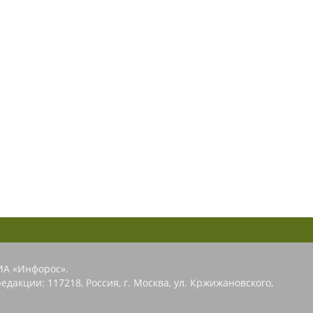
ИА «Инфорос».
едакции: 117218, Россия, г. Москва, ул. Кржижановского,