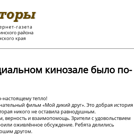
циальном кинозале было по-
-настоящему тепло!
чательный фильм «Мой дикий друг». Это добрая история
торая никого не оставила равнодушным.
м, верность и взаимопомощь. Зрители с удовольствием
троили оживлённое обсуждение. Ребята делились
рошим другом.