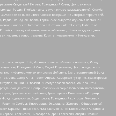
актатов Свидетелей Иеговы, Гражданский Совет, Центр анализа
астоящая Россия, Глобальная сеть журналистов-расследователей, Служба
a Asocicion de Rusos Libres, Союз за возвращение Северных территорий,
еста, Радио Свободная Европа, Германское общество изучения Восточной
ouncils for International Education, Cultural Vistas, Institute of
, Российско-канадский демократический альянс, Школа международных
е антивоенное сопротивление, Комитет независимости Ингушетии,
ты прав граждан Штаб, Институт права и публичной политики, Фонд
инициатива, Гражданский Союз, Хасдей Ерушалаим, Центр поддержки и
социально-информационных инициатив Действие, Благотворительный фонд
Так, Сова, центр Анна, Проект Апрель, Самарская губерния, Эра здоровья,
я группа, Женщины Евразии, Институт прав человека, Фонд защиты
Гражданское действие, Центр независимых социологических исследований,
стран, Гражданское содействие, Трансперенси Интернешнл-Р, Центр
н, Фонд поддержки свободы прессы, Гражданский контроль, Человек и
тут Развития Свободы Информации, Экозащита!-Женсовет, Общественный
й Павел Юрьевич, Шнырова Ольга Вадимовна, Чанышева Лилия Айратовна,
ин Сергей Георгиевич, Пивоваров Андрей Сергеевич, Аверин Виталий