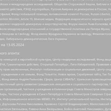
ейских и международных исследований, Общество Сторожевой башни, Библии и тр
омитет действия, РЭНД корпорейшн, Русская Америка за демократию в России, Н
фалия, Фонд глобальной помощи, Антивоенный комитет России, Russie-Libertes, L
lection Monitor, Article 19, Мнение медиа, Федерация анархического черного кр
и гендерной демократии и миротворчества, Форум имени Льва Копелева, American C
г, Школа международных отношений и государственной политики им Питера Мунка
 Немцова за Свободу, Фонд имени Фридриха Науманна за свободу, Феминистско
медиа, Либерально-демократическая Лига Украины
 на
13.05.2024
ого агента:
р немецкой и европейской культуры, Центр гендерных исследований, Фонд защи
ЧА, Гуманитарное действие, Открытый Петербург, Лига Избирателей, Правовая 
иту прав заключенных, Институт глобализации и социальных движений, Центр 
ужденным и их семьям, Фонд Тольятти, Новое время, Серебряная тайга, Так-Так-
, Фонд имени Андрея Рылькова, Сфера, Центр СИБАЛЬТ, Уральская правозащитна
невосточный центр развития гражданских инициатив и социального партнерства, 
 организаций, Частное учреждение в Калининграде Совета Министров северных 
бирь, Частное учреждение в Санкт-Петербурге Совета Министров Северных Стра
а, Информационное агентство МЕМО. РУ, Институт региональной прессы, Инсти
ч, Дзугкоева Регина Николаевна, Кривенко Сергей Владимирович, Милославски
настасия Евгеньевна, Ривина Анна Валерьевна, Бойко Анатолий Николаевич, Дуг