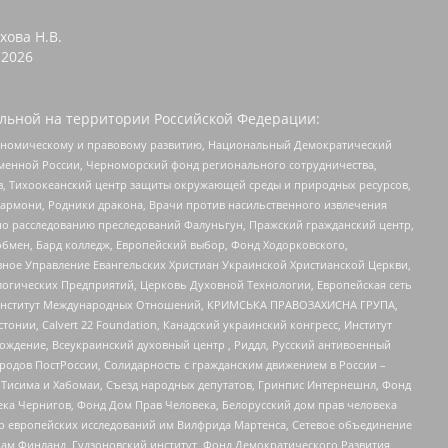
хова Н.В.
2026
льной на территории Российской Федерации:
кономическому и правовому развитию, Национальный Демократический
менной России, Черноморский фонд регионального сотрудничества,
, Тихоокеанский центр защиты окружающей среды и природных ресурсов,
 Хармони, Родники дракона, Врачи против насильственного извлечения
по расследованию преследований Фалуньгун, Пражский гражданский центр,
бмен, Бард колледж, Европейский выбор, Фонд Ходорковского,
ное Управление Евангельских Христиан Украинской Христианской Церкви,
огических Предприятий, Церковь Духовной Технологии, Европейская сеть
ий Институт Международных Отношений, КРИМСЬКА ПРАВОЗАХИСНА ГРУПА,
стонии, Calvert 22 Foundation, Канадский украинский конгресс, Институт
ждение, Всеукраинский духовный центр , Риддл, Русский антивоенный
ародов ПостРоссии, Солидарность с гражданским движением в России –
в Тисима и Хабомаи, Съезд народных депутатов, Гринпис Интернешнл, Фонд
ека Чернигов, Фонд Дом Прав Человека, Белорусский дом прав человека
нтр европейских исследований им Вилфрида Мартенса, Сетевое объединение
Чам Финланд, Гудзоновский институт, Фонд Демократического Развития,