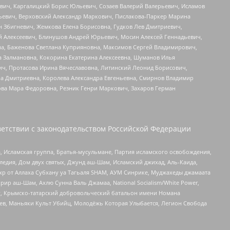
вич, Каргалицкий Борис Юльевич, Созаев Валерий Валерьевич, Исламов
льевич, Верховский Александр Маркович, Пислакова-Паркер Марина
н Збигневич, Жемкова Елена Борисовна, Гудков Лев Дмитриевич,
й Алексеевич, Блинушов Андрей Юрьевич, Мосин Алексей Геннадьевич,
а, Баженова Светлана Куприяновна, Максимов Сергей Владимирович,
а Залмановна, Кокорина Екатерина Алексеевна, Шуманов Илья
ч, Протасова Ирина Вячеславовна, Литинский Леонид Борисович,
а Дмитриевна, Королева Александра Евгеньевна, Смирнов Владимир
ова Мара Федоровна, Резник Генри Маркович, Захаров Герман
етствии с законодательством Российской Федерации
 Исламская группа, Братья-мусульмане, Партия исламского освобождения,
едия, Дом двух святых, Джунд аш-Шам, Исламский джихад, Аль-Каида,
жр от Аллаха Субхану уа Тагьаля SHAM, АУМ Синрике, Муджахеды джамаата
рир аш-Шам, Ахлю Сунна Валь Джамаа, National Socialism/White Power,
рг, Крымско-татарский добровольческий батальон имени Номана
оев, Маньяки Культ Убийц, Молодёжь Которая Улыбается, Легион Свобода