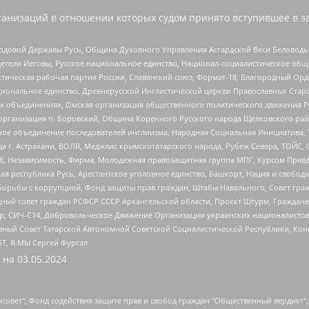
анизаций в отношении которых судом принято вступившее в з
 Родовой Державы Русь, Община Духовного Управления Асгардской Веси Беловод
детели Иеговы, Русское национальное единство, Национал-социалистическое об
истическая рабочая партия России, Славянский союз, Формат-18, Благородный Ор
ациональное единство, Древнерусской Инглистической церкви Православных Ста
ных объединениях, Омская организация общественного политического движения Р
рганизация п. Боровский, Община Коренного Русского народа Щелковского район
гиозное объединение последователей инглиизма, Народная Социальная Инициатива,
 г. Астрахани, ВОЛЯ, Меджлис крымскотатарского народа, Рубеж Севера, ТОЙС, 
6, Независимость, Фирма, Молодежная правозащитная группа МПГ, Курсом Правд
ая республика Русь, Арестантское уголовное единство, Башкорт, Нация и свобода,
орьбы с коррупцией, Фонд защиты прав граждан, Штабы Навального, Совет гражд
ный совет граждан РСФСР СССР Архангельской области, Проект Штурм, Граждане 
tsApp, СИЧ-С14, Добровольческое Движение Организации украинских националисто
ный Совет Татарской Автономной Советской Социалистической Республики, Кон
БТ, Я.МЫ Сергей Фургал
 на
03.05.2024
мная некоммерческая организация "Центр по работе с проблемой насилия "НАСИЛИЮ.НЕТ", Межрегиональный профессиональный союз работников здравоохранения "Альянс врачей", Юридическое лицо, зарегистрированное в Латвийской Республике, SIA "Medusa Project" (регистрационный номер 40103797863, дата регистрации 10.06.2014), Некоммерческая организация "Фонд по борьбе с коррупцией", Автономная некоммерческая организация "Институт права и публичной политики", Баданин Роман Сергеевич, Гликин Максим Александрович, Железнова Мария Михайловна, Лукьянова Юлия Сергеевна, Маетная Елизавета Витальевна, Маняхин Петр Борисович, Чуракова Ольга Владимировна, Ярош Юлия Петровна, Юридическое лицо "The Insider SIA", зарегистрированное в Риге, Латвийская Республика (дата регистрации 26.06.2015), являющееся администратором доменного имени интернет-издания "The Insider SIA", https://theins.ru, Постернак Алексей Евгеньевич, Рубин Михаил Аркадьевич, Анин Роман Александрович, Юридическое лицо Istories fonds, зарегистрированное в Латвийской Республике (регистрационный номер 50008295751, дата регистрации 24.02.2020), Великовский Дмитрий Александрович, Долинина Ирина Николаевна, Мароховская Алеся Алексеевна, Шлейнов Роман Юрьевич, Шмагун Олеся Валентиновна, Общество с ограниченной ответственностью "Альтаир 2021", Общество с ограниченной ответственностью "Вега 2021", Общество с ограниченной ответственностью "Главный редактор 2021", Общество с ограниченной ответственностью "Ромашки монолит", Важенков Артем Валерьевич, Ивановская областная общественная организация "Центр гендерных исследований", Гурман Юрий Альбертович, Медиапроект "ОВД-Инфо", Егоров Владимир Владимирович, Жилинский Владимир Александрович, Общество с ограниченной ответственностью "ЗП", Иванова София Юрьевна, Карезина Инна Павловна, Кильтау Екатерина Викторовна, Петров Алексей Викторович, Пискунов Сергей Евгеньевич, Смирнов Сергей Сергеевич, Тихонов Михаил Сергеевич, Общество с ограниченной ответственностью "ЖУРНАЛИСТ-ИНОСТРАННЫЙ АГЕНТ", Арапова Галина Юрьевна, Вольтская Татьяна Анатольевна, Американская компания "Mason G.E.S. Anonymous Foundation" (США), являющаяся владельцем интернет-издания https://mnews.world/, Компания "Stichting Bellingcat", зарегистрированная в Нидерландах (дата регистрации 11.07.2018), Захаров Андрей Вячеславович, Клепиковская Екатерина Дмитриевна, Общество с ограниченной ответственностью "МЕМО", Перл Роман Александрович, Симонов Евгений Алексеевич, Соловьева Елена Анатольевна, Сотников Даниил Владимирович, Сурначева Елизавета Дмитриевна, Автономная некоммерческая организация по защите прав человека и информированию населения "Якутия – Наше Мнение", Общество с ограниченной ответственностью "Москоу диджитал медиа", с 26.01.2023 Общество с ограниченной ответственностью "Чайка Белые сады", Ветошкина Валерия Валерьевна, Заговора Максим Александрович, Межрегиональное общественное движение "Российская ЛГБТ - сеть", Оленичев Максим Владимирович, Павлов Иван Юрьевич, Скворцова Елена Сергеевна, Общество с ограниченной ответственностью "Как бы инагент", Кочетков Игорь Викторович, Общество с ограниченной ответственностью "Честные выборы", Еланчик Олег Александрович, Общество с ограниченной ответственностью "Нобелевский призыв", Гималова Регина Эмилевна, Григорьев Андрей Валерьевич, Григорьева Алина Александровна, Ассоциация по содействию защите прав призывников, альтернативнослужащих и военнослужащих "Правозащитная группа "Гражданин.Армия.Право", Хисамова Регина Фаритовна, Автономная некоммерческая организация по реализации социально-правовых программ "Лилит", Дальн