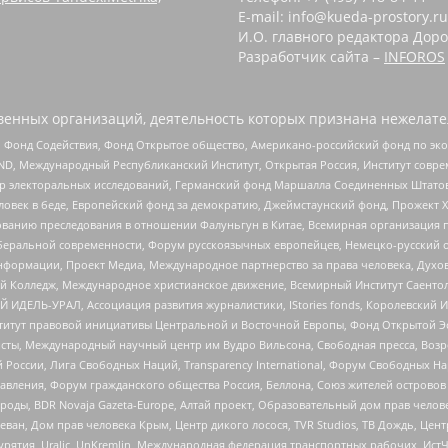
E-mail: info@kueda-prostory.ru
И.О. главного редактора Доро
Разработчик сайта –
INFOROS
енных организаций, деятельность которых признана нежелате
 Фонд Содействия, Фонд Открытое общество, Американо-российский фонд по э
 Международный Республиканский Институт, Открытая Россия, Институт совре
р электоральных исследований, Германский фонд Маршалла Соединенных Штатов
еловек в беде, Европейский фонд за демократию, Джеймстаунский фонд, Прожект
дованию преследования в отношении Фалуньгун в Китае, Всемирная организация 
беральной современности, Форум русскоязычных европейцев, Немецко-русский о
формации, Проект Медиа, Международное партнерство за права человека, Духов
 Колледж, Международное христианское движение, Всемирный Институт Саентол
 ИДЕЛЬ-УРАЛ, Ассоциация развития журналистики, IStories fonds, Королевск
r, Институт правовой инициативы Центральной и Восточной Европы, Фонд Открытой Э
ты, Международный научный центр им Вудро Вильсона, Свободная пресса, Возро
России, Лига Свободных Наций, Transparеncy International, Форум Свободных Н
правления, Форум гражданского общества Россия, Беллона, Союз жителей острово
роды, BDR Novaja Gazeta-Europe, Алтай проект, Образовательный дом прав челов
еван, Дом прав человека Крым, Центр дикого лосося, TVR Studios, ТВ Дождь, Це
урятия, Uralic, UnKremlin, Международная федерация транспортных рабочих, Ист