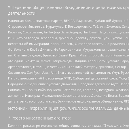
* Перечень общественных объединений и религиозных орг
деятельности:
Национал-большевистская партия, ВЕК РА, Рада земли Кубанской Духовно
Староверов-Инглингов, Нурджулар, К Богодержавию, Таблиги Джамаат, Сви
Карачая, Союз славян, Ат-Такфир Валь-Хиджра, Пит Буль, Национал-социал
Инициатива города Череповца, Духовно-Родовая Держава Русь, Русское н
нелегальной иммиграции, Кровь и Честь, О свободе совести и о религиоз
Футбольного Клуба Динамо, Файзрахманисты, Мусульманская религиозная о
им. Степана Бандеры, Братство, Белый Крест, Misanthropic division, Рели
объединение Атака, Мечеть Мирмамеда, Община Коренного Русского народа
Артподготовка, Штольц, В честь иконы Божией Матери Державная, Сектор 1
Славянских Сил Руси, Алля-Аят, Благотворительный пансионат Ак Умут, Русск
Патриотический клуб-Новокузнецк/РПК, Сибирский державный союз, Фонд б
Народное объединение русского движения, Народное движение Адат, Народ
Социалистических Районов, Meta Platforms Inc, Facebook, Instagram, Wha
движение, Невоград, Молодежное Демократическое Движение Весна, Верхов
депутатов Красноярского края, Этническое национальное объединение, ЛГ
Источник:
https://minjust.gov.ru/ru/documents/7822/
данные
* Реестр иностранных агентов:
Калининградская региональная общественная организация "Экозащита!-Женсовет", Фонд содействия защите прав и свобод граждан "Общественный вердикт", Фонд "Институт Развития Свободы Информации", Частное учреждение "Информационное агентство МЕМО. РУ", Региональная общественная организация "Общественная комиссия по сохранению наследия академика Сахарова", Фонд поддержки свободы прессы, Санкт-Петербургская общественная правозащитная организация "Гражданский контроль", Межрегиональная общественная организация "Информационно-просветительский центр "Мемориал", Региональный Фонд "Центр Защиты Прав Средств Массовой Информации", с 05.12.2023 Фонд "Центр Защиты Прав Средств массовой информации", Региональная общественная благотворительная организация помощи беженцам и мигрантам "Гражданское содействие", Негосударственное образовательное учреждение дополнительного профессионального образования (повышение квалификации) специалистов "АКАДЕМИЯ ПО ПРАВАМ ЧЕЛОВЕКА", Свердловская региональная общественная организация "Сутяжник", Автономная некоммерческая организация "Центр независимых социологических исследований", Союз общественных объединений "Российский исследовательский центр по правам человека", Региональное общественное учреждение научно-информационный центр "МЕМОРИАЛ", Некоммерческая организация "Фонд защиты гласности", Автономная некоммерческая организация "Институт прав человека", Городская общественная организация "Екатеринбургское общество "МЕМОРИАЛ", Городская общественная организация "Рязанское историко-просветительское и правозащитное общество "Мемориал" (Рязанский Мемориал), Челябинский региональный орган общественной самодеятельности – женское общественное объединение "Женщины Евразии", Челябинский региональный орган общественной самодеятельности "Уральская правозащитная группа", Фонд содействия защите здоровья и социальной справедливости имени Андрея Рылькова, Автономная Некоммерческая Организация "Аналитический Центр Юрия Левады", Автономная некоммерческая организация социальной поддержки населения "Проект Апрель", Региональная общественная организация помощи женщинам и детям, находящимся в кризисной ситуации "Информационно-методический центр "Анна", Фонд содействия развитию массовых коммуникаций и правовому просвещению "Так-так-Так", Фонд содействия устойчивому развитию "Серебряная тайга", Свердловский региональный общественный фонд социальных проектов "Новое время", "Idel.Реалии", Кавказ.Реалии, Крым.Реалии, Телеканал Настоящее Время, Татаро-башкирская служба Радио Свобода (Azatliq Radiosi), Радио Свободная Европа/Радио Свобода (PCE/PC), "Сибирь.Реалии", "Фактограф", Благотворительный фонд помощи осужденным и их семьям, Автономная некоммерческая организация "Институт глобализации и социальных движений", Фонд "В защиту прав заключенных", Частное учреждение "Центр поддержки и содействия развитию средств массовой информации", Пензенский региональный общественный благотворительный фонд "Гражданский союз", "Север.Реалии", Некоммерческая организация Фонд "Правовая инициатива", Общество с ограниченной ответственностью "Радио Свободная Европа/Радио Свобода", Чешское информационное агентство "MEDIUM-ORIENT", Красноярская региональная общественная организация "Мы против СПИДа", Камалягин Денис Николаевич, Маркелов Сергей Евгеньевич, Пономарев Лев Александрович, Савицкая Людмила Алексеевна, Автоно