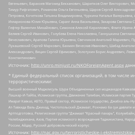
Евгеньевич, Барахоев Магомед Бекханович, Шарипков Олег Викторович, М
Тимур Рифгатович, Романова Ольга Евгеньевна, Щаров Сергей Алексадрови
Петровна, Кочеткова Татьяна Владимировна, Чуркина Наталья Валерьевна, 
Илларионова Юлия Юрьевна, Саранг Анна Васильевна, Захарова Светлана 
Гефтер Валентин Михайлович, Симонов Алексей Кириллович, Флиге Ирина 
Беляев Сергей Иванович, Голубева Елена Николаевна, Ганнушкина Светлана
Вячеславович, Арапова Галина Юрьевна, Свечников Анатолий Мариевич, П
Лукашевский Сергей Маркович, Бахмин Вячеслав Иванович, Шабад Анатоли
Александрович, Вицин Сергей Ефимович, Золотухин Борис Андреевич, Леви
Константинович
Источник:
http://unro.minjust.ru/NKOForeignAgent.aspx
данн
* Единый федеральный список организаций, в том числе и
террористическими:
Высший военный Маджлисуль Шура Объединенных сил моджахедов Кавказа, Ко
Лашкар-И-Тайба, Исламская группа, Движение Талибан, Исламская партия Т
Имарат Кавказ, АБТО, Правый сектор, Исламское государство, Джабха аль-
Ат-Тавхида Валь-Джихад, Чистопольский Джамаат, Рохнамо ба суи давлати и
Артподготовка, Религиозная группа “Джамаат “Красный пахарь”, Колумбайн
Челебиджихана, Азов, Партия исламского возрождения Таджикистана, Народ
России, Айдар, Русский добровольческий корпус
Источник:
http://nac.gov.ru/terroristicheskie-i-ekstremistskie-