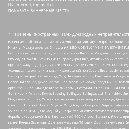
LiveInternet, top.mail.ru
ПОКАЗАТЬ БАННЕРНЫЕ МЕСТА
* Перечень иностранных и международных неправительств
Национальный фонд в поддержку демократии, Институт Открытое Общество
Институт Международных Отношений, MEDIA DEVELOPMENT INVESTMENT FUND,
Европейская Платформа за Демократические Выборы, Международный цент
Свободная Россия, Всемирный конгресс украинцев, Атлантический совет, Ч
органов, Фалунь Дафа, Друзья Фалуньгун, Фалуньгун, Коалиция по рассле
Ассоциация школ политических исследований при Совете Европы, Центр ли
Оксфордский российский фонд, Фонд Будущее России, Компания свободы ин
Новое Поколение, Духовное Учебное Заведение Международный Библейский
организаций по наблюдению за выборами, Республика Польша, СВОБОДНЫЙ
Фонд имени Генриха Бёлля, Stichting Bellingcat, Bellingcat Ltd, The Inside
Макдональда-Лорье, Украинская национальная федерация Канады, Декабрис
комитет в Швеции, Проект Медуза, Фонд Андрея Сахарова, Форум свободной 
Solidarus, КрымSOS, Свободный университет, Институт государственного у
борьбы с коррупцией Инк, Завет церквей TCCN, Агора, Всемирный фонд при
имени Бориса Звозскова, Дом прав человека Тбилиси, Дом прав человека Ер
журналистов расследователей, АЛЛАТРА, За свободную Россию, Свободная Б