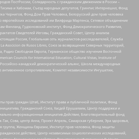
ародов ПостРоссии, Солидарность с гражданским движением в России –
в Тисима и Хабомаи, Съезд народных депутатов, Гринпис Интернешнл, Фонд
ека Чернигов, Фонд Дом Прав Человека, Белорусский дом прав человека
нтр европейских исследований им Вилфрида Мартенса, Сетевое объединение
Чам Финланд, Гудзоновский институт, Фонд Демократического Развития,
актатов Свидетелей Иеговы, Гражданский Совет, Центр анализа
астоящая Россия, Глобальная сеть журналистов-расследователей, Служба
a Asocicion de Rusos Libres, Союз за возвращение Северных территорий,
еста, Радио Свободная Европа, Германское общество изучения Восточной
ouncils for International Education, Cultural Vistas, Institute of
, Российско-канадский демократический альянс, Школа международных
е антивоенное сопротивление, Комитет независимости Ингушетии,
ты прав граждан Штаб, Институт права и публичной политики, Фонд
инициатива, Гражданский Союз, Хасдей Ерушалаим, Центр поддержки и
социально-информационных инициатив Действие, Благотворительный фонд
Так, Сова, центр Анна, Проект Апрель, Самарская губерния, Эра здоровья,
я группа, Женщины Евразии, Институт прав человека, Фонд защиты
Гражданское действие, Центр независимых социологических исследований,