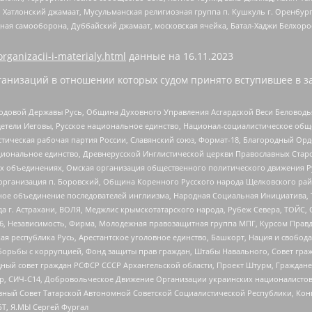
, Хатлонский джамаат, Мусульманская религиозная группа п. Кушкуль г. Оренбу
ная самооборона, Дуббайский джамаат, московская ячейка, Батал-Хаджи Белхор
organizacii-i-materialy.html
данные на
16.11.2023
анизаций в отношении которых судом принято вступившее в з
 Родовой Державы Русь, Община Духовного Управления Асгардской Веси Беловод
детели Иеговы, Русское национальное единство, Национал-социалистическое об
истическая рабочая партия России, Славянский союз, Формат-18, Благородный Ор
ациональное единство, Древнерусской Инглистической церкви Православных Ста
ных объединениях, Омская организация общественного политического движения Р
рганизация п. Боровский, Община Коренного Русского народа Щелковского район
гиозное объединение последователей инглиизма, Народная Социальная Инициатива,
 г. Астрахани, ВОЛЯ, Меджлис крымскотатарского народа, Рубеж Севера, ТОЙС, 
6, Независимость, Фирма, Молодежная правозащитная группа МПГ, Курсом Правд
ая республика Русь, Арестантское уголовное единство, Башкорт, Нация и свобода,
орьбы с коррупцией, Фонд защиты прав граждан, Штабы Навального, Совет гражд
ный совет граждан РСФСР СССР Архангельской области, Проект Штурм, Граждане 
tsApp, СИЧ-С14, Добровольческое Движение Организации украинских националисто
ный Совет Татарской Автономной Советской Социалистической Республики, Кон
БТ, Я.МЫ Сергей Фургал