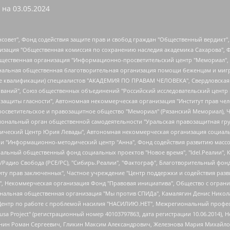
 на
03.05.2024
мная некоммерческая организация "Центр по работе с проблемой насилия "НАСИЛИЮ.НЕТ", Межрегиональный профессиональный союз работников здравоохранения "Альянс врачей", Юридическое лицо, зарегистрированное в Латвийской Республике, SIA "Medusa Project" (регистрационный номер 40103797863, дата регистрации 10.06.2014), Некоммерческая организация "Фонд по борьбе с коррупцией", Автономная некоммерческая организация "Институт права и публичной политики", Баданин Роман Сергеевич, Гликин Максим Александрович, Железнова Мария Михайловна, Лукьянова Юлия Сергеевна, Маетная Елизавета Витальевна, Маняхин Петр Борисович, Чуракова Ольга Владимировна, Ярош Юлия Петровна, Юридическое лицо "The Insider SIA", зарегистрированное в Риге, Латвийская Республика (дата регистрации 26.06.2015), являющееся администратором доменного имени интернет-издания "The Insider SIA", https://theins.ru, Постернак Алексей Евгеньевич, Рубин Михаил Аркадьевич, Анин Роман Александрович, Юридическое лицо Istories fonds, зарегистрированное в Латвийской Республике (регистрационный номер 50008295751, дата регистрации 24.02.2020), Великовский Дмитрий Александрович, Долинина Ирина Николаевна, Мароховская Алеся Алексеевна, Шлейнов Роман Юрьевич, Шмагун Олеся Валентиновна, Общество с ограниченной ответственностью "Альтаир 2021", Общество с ограниченной ответственностью "Вега 2021", Общество с ограниченной ответственностью "Главный редактор 2021", Общество с ограниченной ответственностью "Ромашки монолит", Важенков Артем Валерьевич, Ивановская областная общественная организация "Центр гендерных исследований", Гурман Юрий Альбертович, Медиапроект "ОВД-Инфо", Егоров Владимир Владимирович, Жилинский Владимир Александрович, Общество с ограниченной ответственностью "ЗП", Иванова София Юрьевна, Карезина Инна Павловна, Кильтау Екатерина Викторовна, Петров Алексей Викторович, Пискунов Сергей Евгеньевич, Смирнов Сергей Сергеевич, Тихонов Михаил Сергеевич, Общество с ограниченной ответственностью "ЖУРНАЛИСТ-ИНОСТРАННЫЙ АГЕНТ", Арапова Галина Юрьевна, Вольтская Татьяна Анатольевна, Американская компания "Mason G.E.S. Anonymous Foundation" (США), являющаяся владельцем интернет-издания https://mnews.world/, Компания "Stichting Bellingcat", зарегистрированная в Нидерландах (дата регистрации 11.07.2018), Захаров Андрей Вячеславович, Клепиковская Екатерина Дмитриевна, Общество с ограниченной ответственностью "МЕМО", Перл Роман Александрович, Симонов Евгений Алексеевич, Соловьева Елена Анатольевна, Сотников Даниил Владимирович, Сурначева Елизавета Дмитриевна, Автономная некоммерческая организация по защите прав человека и информированию населения "Якутия – Наше Мнение", Общество с ограниченной ответственностью "Москоу диджитал медиа", с 26.01.2023 Общество с ограниченной ответственностью "Чайка Белые сады", Ветошкина Валерия Валерьевна, Заговора Максим Александрович, Межрегиональное общественное движение "Российская ЛГБТ - сеть", Оленичев Максим Владимирович, Павлов Иван Юрьевич, Скворцова Елена Сергеевна, Общество с ограниченной ответственностью "Как бы инагент", Кочетков Игорь Викторович, Общество с ограниченной ответственностью "Честные выборы", Еланчик Олег Александрович, Общество с ограниченной ответственностью "Нобелевский призыв", Гималова Регина Эмилевна, Григорьев Андрей Валерьевич, Григорьева Алина Александровна, Ассоциация по содействию защите прав призывников, альтернативнослужащих и военнослужащих "Правозащитная группа "Гражданин.Армия.Право", Хисамова Регина Фаритовна, Автономная некоммерческая организация по реализации социально-правовых программ "Лилит", Дальн