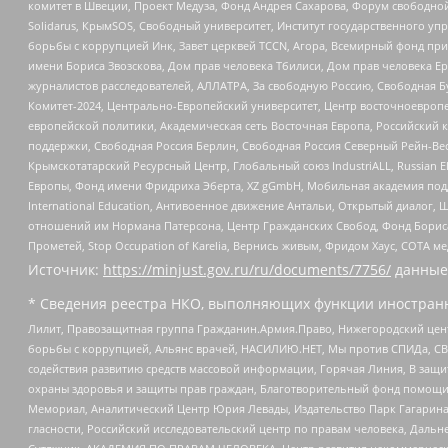
комитет в Швеции, Проект Медуза, Фонд Андрея Сахарова, Форум свободной 
Solidarus, КрымSOS, Свободный университет, Институт государственного у
борьбы с коррупцией Инк, Завет церквей TCCN, Агора, Всемирный фонд при
имени Бориса Звозскова, Дом прав человека Тбилиси, Дом прав человека Ер
журналистов расследователей, АЛЛАТРА, За свободную Россию, Свободная Б
Комитет-2024, Центрально-Европейский университет, Центр восточноевроп
европейской политики, Академическая сеть Восточная Европа, Российский к
поддержки, Свободная Россия Берлин, Свободная Россия Северный Рейн-Вест
Крымскотатарский Ресурсный Центр, Глобальный союз IndustriALL, Russian E
Европы, Фонд имени Фридриха Эберта, XZ gGmbH, Мобильная академия поддержк
International Education, Антивоенное движение Антальи, Открытый диало
отношений им Нормана Патерсона, Центр Гражданских Свобод, Фонд Бориса
Прометей, Stop Occupation of Karelia, Вернись живым, Фридом Хаус, СОТА 
Источник:
https://minjust.gov.ru/ru/documents/7756/
данные
* Сведения реестра НКО, выполняющих функции иностранн
Лилит, Правозащитная группа Гражданин.Армия.Право, Нижегородский цент
борьбы с коррупцией, Альянс врачей, НАСИЛИЮ.НЕТ, Мы против СПИДа, СВЕ
содействия развитию средств массовой информации, Горячая Линия, В защ
охраны здоровья и защиты прав граждан, Благотворительный фонд помощи ос
Мемориал, Аналитический Центр Юрия Левады, Издательство Парк Гагарина
гласности, Российский исследовательский центр по правам человека, Даль