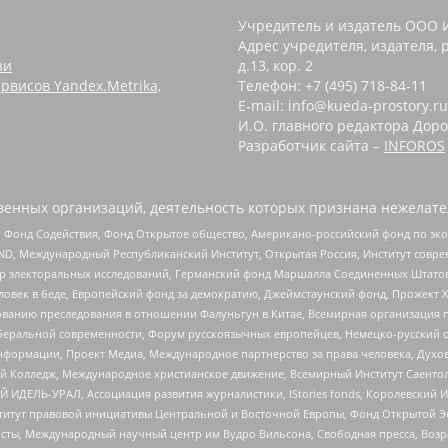
Учредитель и издатель ООО 
Адрес учредителя, издателя, р
зи
д.13, кор. 2
рвисов Yandex.Metrika,
Телефон: +7 (495) 718-84-11
E-mail: info@kueda-prostory.ru
И.О. главного редактора Доро
Разработчик сайта –
INFOROS
енных организаций, деятельность которых признана нежелате
 Фонд Содействия, Фонд Открытое общество, Американо-российский фонд по э
 Международный Республиканский Институт, Открытая Россия, Институт совре
р электоральных исследований, Германский фонд Маршалла Соединенных Штатов
еловек в беде, Европейский фонд за демократию, Джеймстаунский фонд, Прожект
дованию преследования в отношении Фалуньгун в Китае, Всемирная организация 
беральной современности, Форум русскоязычных европейцев, Немецко-русский о
формации, Проект Медиа, Международное партнерство за права человека, Духов
 Колледж, Международное христианское движение, Всемирный Институт Саентол
 ИДЕЛЬ-УРАЛ, Ассоциация развития журналистики, IStories fonds, Королевск
r, Институт правовой инициативы Центральной и Восточной Европы, Фонд Открытой Э
ты, Международный научный центр им Вудро Вильсона, Свободная пресса, Возро