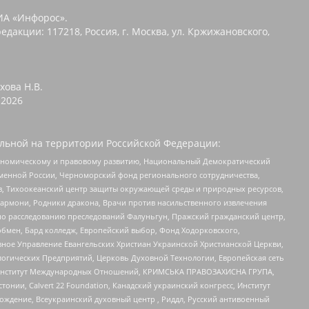
ИА «Инфорос».
едакции: 117218, Россия, г. Москва, ул. Кржижановского,
хова Н.В.
2026
льной на территории Российской Федерации:
кономическому и правовому развитию, Национальный Демократический
менной России, Черноморский фонд регионального сотрудничества,
, Тихоокеанский центр защиты окружающей среды и природных ресурсов,
 Хармони, Родники дракона, Врачи против насильственного извлечения
по расследованию преследований Фалуньгун, Пражский гражданский центр,
бмен, Бард колледж, Европейский выбор, Фонд Ходорковского,
ное Управление Евангельских Христиан Украинской Христианской Церкви,
огических Предприятий, Церковь Духовной Технологии, Европейская сеть
ий Институт Международных Отношений, КРИМСЬКА ПРАВОЗАХИСНА ГРУПА,
стонии, Calvert 22 Foundation, Канадский украинский конгресс, Институт
ждение, Всеукраинский духовный центр , Риддл, Русский антивоенный