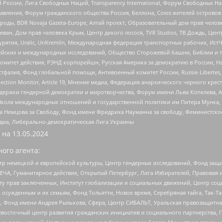
России, Лига Свободных Наций, Transparеncy International, Форум Свободных Н
правления, Форум гражданского общества Россия, Беллона, Союз жителей острово
роды, BDR Novaja Gazeta-Europe, Алтай проект, Образовательный дом прав челов
еван, Дом прав человека Крым, Центр дикого лосося, TVR Studios, ТВ Дождь, Це
урятия, Uralic, UnKremlin, Международная федерация транспортных рабочих, Ист
ейских и международных исследований, Общество Сторожевой башни, Библии и тр
омитет действия, РЭНД корпорейшн, Русская Америка за демократию в России, Н
фалия, Фонд глобальной помощи, Антивоенный комитет России, Russie-Libertes, L
lection Monitor, Article 19, Мнение медиа, Федерация анархического черного кр
и гендерной демократии и миротворчества, Форум имени Льва Копелева, American C
г, Школа международных отношений и государственной политики им Питера Мунка
 Немцова за Свободу, Фонд имени Фридриха Науманна за свободу, Феминистско
медиа, Либерально-демократическая Лига Украины
 на
13.05.2024
ого агента:
р немецкой и европейской культуры, Центр гендерных исследований, Фонд защи
ЧА, Гуманитарное действие, Открытый Петербург, Лига Избирателей, Правовая 
иту прав заключенных, Институт глобализации и социальных движений, Центр 
ужденным и их семьям, Фонд Тольятти, Новое время, Серебряная тайга, Так-Так-
, Фонд имени Андрея Рылькова, Сфера, Центр СИБАЛЬТ, Уральская правозащитна
невосточный центр развития гражданских инициатив и социального партнерства, 