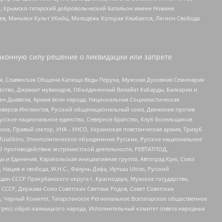
рг, Крымско-татарский добровольческий батальон имени Номана
оев, Маньяки Культ Убийц, Молодёжь Которая Улыбается, Легион Свобода
аконную силу решение о ликвидации или запрете
ья, Славянская Община Капища Веды Перуна, Мужская Духовная Семинария
щество, Джамаат мувахидов, Объединенный Вилайат Кабарды, Балкарии и
ден Дьявола, Армия воли народа, Национальная Социалистическая
роверов-Инглингов, Русский общенациональный союз, Движение против
усское национальное единство, Северное Братство, Клуб Болельщиков
а, Правый сектор, УНА - УНСО, Украинская повстанческая армия, Тризуб
 TulaSkins, Этнополитическое объединение Русские, Русское национальное
О противодействии экстремистской деятельности, РЕВТАТПОД,
ы и Единения, Каракольская инициативная группа, Автоград Крю, Союз
 Нация и свобода, W.H.С., Фалунь Дафа, Иртыш Ultras, Русский
ан СССР Прикубанского округа г. Краснодара, Мужское государство,
СССР, Держава Союз Советских Светлых Родов, Совет Советских
в, Черный Комитет, Татарстанское Региональное Всетатарское общественное
гресс ойрат-калмыцкого народа, Исполнительный комитет совета народных