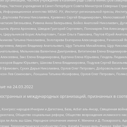
 организаций, Частное учреждение в Калининграде Совета Министров северных 
бирь, Частное учреждение в Санкт-Петербурге Совета Министров Северных Стра
а, Информационное агентство МЕМО. РУ, Институт региональной прессы, Инсти
ч, Дзугкоева Регина Николаевна, Кривенко Сергей Владимирович, Милославски
настасия Евгеньевна, Ривина Анна Валерьевна, Бойко Анатолий Николаевич, Дуг
ошель Ирина Ароновна, Шведов Григорий Сергеевич, Пономарев Лев Александро
ч, Цирульников Борис Альбертович, Гасан Ольга Павловна, Паутов Юрий Анато
Акимова Татьяна Николаевна, Золотарева Екатерина Александровна, Рачинский Я
Сергеевна, Аверин Владимир Анатольевич, Щур Татьяна Михайловна, Щур Никола
Анатольевна, Мельникова Валентина Дмитриевна, Вититинова Елена Владимировн
 Алексеевна, Закс Елена Владимировна, Буртина Елена Юрьевна, Гендель Людмил
рохоров Вадим Юрьевич, Шахова Елена Владимировна, Подузов Сергей Васильеви
й Ефимович, Сухих Дарья Николаевна, Орлов Олег Петрович, Добровольская Анн
нсон Лев Семенович, Локшина Татьяна Иосифовна, Орлов Олег Петрович, Поляк
ые на
24.03.2022
ностранных и международных организаций, признанных в соотв
нгресс народов Ичкерии и Дагестана, База, Асбат аль-Ансар, Священная война,
уркестана, Общество социальных реформ, Общество возрождения исламского насл
Нусра ли-Ахль аш-Шам, Народное ополчение имени К. Минина и Д. Пожарского, Ад
сломи, Террористическое сообщество Сеть, Катиба Таухид валь-Джихад, Хайят Тах