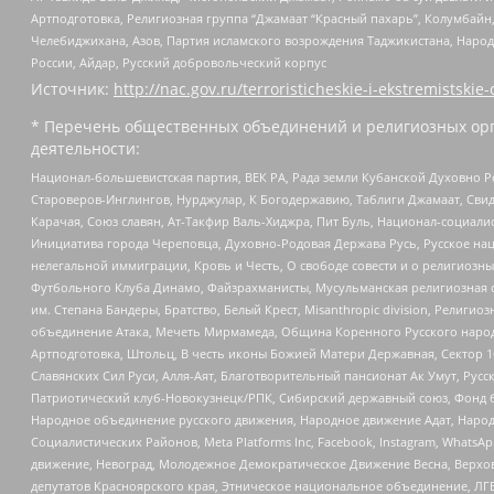
Артподготовка, Религиозная группа “Джамаат “Красный пахарь”, Колумбайн
Челебиджихана, Азов, Партия исламского возрождения Таджикистана, Народ
России, Айдар, Русский добровольческий корпус
Источник:
http://nac.gov.ru/terroristicheskie-i-ekstremistskie-
* Перечень общественных объединений и религиозных орг
деятельности:
Национал-большевистская партия, ВЕК РА, Рада земли Кубанской Духовно
Староверов-Инглингов, Нурджулар, К Богодержавию, Таблиги Джамаат, Сви
Карачая, Союз славян, Ат-Такфир Валь-Хиджра, Пит Буль, Национал-социал
Инициатива города Череповца, Духовно-Родовая Держава Русь, Русское н
нелегальной иммиграции, Кровь и Честь, О свободе совести и о религиоз
Футбольного Клуба Динамо, Файзрахманисты, Мусульманская религиозная о
им. Степана Бандеры, Братство, Белый Крест, Misanthropic division, Рели
объединение Атака, Мечеть Мирмамеда, Община Коренного Русского народа
Артподготовка, Штольц, В честь иконы Божией Матери Державная, Сектор 1
Славянских Сил Руси, Алля-Аят, Благотворительный пансионат Ак Умут, Русск
Патриотический клуб-Новокузнецк/РПК, Сибирский державный союз, Фонд б
Народное объединение русского движения, Народное движение Адат, Народ
Социалистических Районов, Meta Platforms Inc, Facebook, Instagram, Wha
движение, Невоград, Молодежное Демократическое Движение Весна, Верхов
депутатов Красноярского края, Этническое национальное объединение, ЛГ