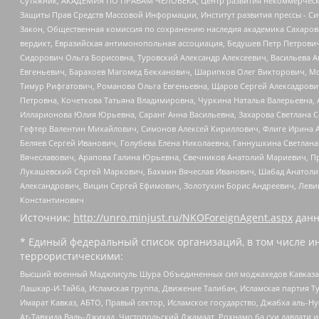
Сутяжник, АКАДЕМИЯ ПО ПРАВАМ ЧЕЛОВЕКА, Центр развития некоммерческих
Защиты Прав Средств Массовой Информации, Институт развития прессы - Си
Закон, Общественная комиссия по сохранению наследия академика Сахаров
вердикт, Евразийская антимонопольная ассоциация, Бедушев Петр Петрови
Сидорович Ольга Борисовна, Туровский Александр Алексеевич, Васильева А
Евгеньевич, Барахоев Магомед Бекханович, Шарипков Олег Викторович, М
Тимур Рифгатович, Романова Ольга Евгеньевна, Щаров Сергей Алексадрови
Петровна, Кочеткова Татьяна Владимировна, Чуркина Наталья Валерьевна, 
Илларионова Юлия Юрьевна, Саранг Анна Васильевна, Захарова Светлана 
Гефтер Валентин Михайлович, Симонов Алексей Кириллович, Флиге Ирина 
Беляев Сергей Иванович, Голубева Елена Николаевна, Ганнушкина Светлана
Вячеславович, Арапова Галина Юрьевна, Свечников Анатолий Мариевич, П
Лукашевский Сергей Маркович, Бахмин Вячеслав Иванович, Шабад Анатоли
Александрович, Вицин Сергей Ефимович, Золотухин Борис Андреевич, Леви
Константинович
Источник:
http://unro.minjust.ru/NKOForeignAgent.aspx
данн
* Единый федеральный список организаций, в том числе и
террористическими:
Высший военный Маджлисуль Шура Объединенных сил моджахедов Кавказа, Ко
Лашкар-И-Тайба, Исламская группа, Движение Талибан, Исламская партия Т
Имарат Кавказ, АБТО, Правый сектор, Исламское государство, Джабха аль-
Ат-Тавхида Валь-Джихад, Чистопольский Джамаат, Рохнамо ба суи давлати и