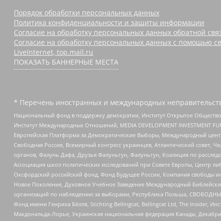
Порядок обработки персональных данных
Политика конфиденциальности и защиты информации
Согласие на обработку персональных данных обратной свя
Согласие на обработку персональных данных с помощью се
LiveInternet, top.mail.ru
ПОКАЗАТЬ БАННЕРНЫЕ МЕСТА
* Перечень иностранных и международных неправительств
Национальный фонд в поддержку демократии, Институт Открытое Общество
Институт Международных Отношений, MEDIA DEVELOPMENT INVESTMENT FUND,
Европейская Платформа за Демократические Выборы, Международный цент
Свободная Россия, Всемирный конгресс украинцев, Атлантический совет, Ч
органов, Фалунь Дафа, Друзья Фалуньгун, Фалуньгун, Коалиция по рассле
Ассоциация школ политических исследований при Совете Европы, Центр ли
Оксфордский российский фонд, Фонд Будущее России, Компания свободы ин
Новое Поколение, Духовное Учебное Заведение Международный Библейский
организаций по наблюдению за выборами, Республика Польша, СВОБОДНЫЙ
Фонд имени Генриха Бёлля, Stichting Bellingcat, Bellingcat Ltd, The Inside
Макдональда-Лорье, Украинская национальная федерация Канады, Декабрис