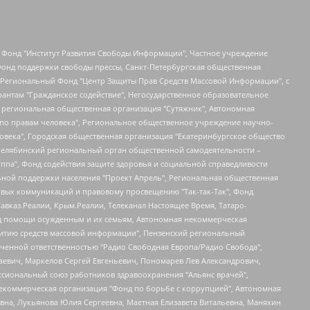
евосточное общественное движение "Маяк", Санкт-Петербургская ЛГБТ-инициативная группа "Выход", Инициативная группа ЛГБТ+ "Реверс", Алексеев Андрей Викторович, Бекбулатова Таисия Львовна, Беляев Иван Михайлович, Владыкина Елена Сергеевна, Гельман Марат Александрович, Никульшина Вероника Юрьевна, Толоконникова Надежда Андреевна, Шендерович Виктор Анатольевич, Общество с ограниченной ответственностью "Данное сообщение", Общество с ограниченной ответственностью Издательский дом "Новая глава", Айнбиндер Александра Александровна, Московский комьюнити-центр для ЛГБТ+инициатив, Благотворительный фонд развития филантропии, Deutsche Welle (Германия, Kurt-Schumacher-Strasse 3, 53113 Bonn), Борзунова Мария Михайловна, Воробьев Виктор Викторович, Голубева Анна Львовна, Константинова Алла Михайловна, Малкова Ирина Владимировна, Мурадов Мурад Абдулгалимович, Осетинская Елизавета Николаевна, Понасенков Евгений Николаевич, Ганапольский Матвей Юрьевич, Киселев Евгений Алексеевич, Борухович Ирина Григорьевна, Дремин Иван Тимофеевич, Дубровский Дмитрий Викторович, Красноярская региональная общественная организация поддержки и развития альтернативных образовательных технологий и межкультурных коммуникаций "ИНТЕРРА", Маяковская Екатерина Алексеевна, Фейгин Марк Захарович, Филимонов Андрей Викторович, Дзугкоева Регина Николаевна, Доброхотов Роман Александрович, Дудь Юрий Александрович, Елкин Сергей Владимирович, Кругликов Кирилл Игоревич, Сабунаева Мария Леонидовна, Семенов Алексей Владимирович, Шаинян Карен Багратович, Шульман Екатерина Михайловна, Асафьев Артур Валерьевич, Вахштайн Виктор Семенович, Венедиктов Алексей Алексеевич, Лушникова Екатерина Евгеньевна, Волков Леонид Михайлович, Невзоров Александр Глебович, Пархоменко Сергей Борисович, Сироткин Ярослав Николаевич, Кара-Мурза Владимир Владимирович, Баранова Наталья Владимировна, Гозман Леонид Яковлевич, Кагарлицкий Борис Юльевич, Климарев Михаил Валерьевич, Милов Владимир Станиславович, Автономная некоммерческая организация Краснодарский центр современного искусства "Типография", Моргенштерн Алишер Тагирович, Соболь Любовь Эдуардовна, Общество с ограниченной ответственностью "ЛИЗА НОРМ", Каспаров Гарри Кимович, Ходорковский Михаил Борисович, Общество с ограниченной ответственностью "Апрельские тезисы", Данилович Ирина Брониславовна, Кашин Олег Владимирович, Петров Николай Владимирович, Пивоваров Алексей Владимирович, Соколов Михаил Владимирович, Цветкова Юлия Владимировна, Чичваркин Евгений Александрович, Комитет против пыток/Команда против пыток, Общество с ограниченной ответственностью "Первый научный", Общество с ограниченной ответственностью "Вертолет и ко", Белоцерковская Вероника Борисовна, Кац Максим Евгеньевич, Лазарева Татьяна Юрьевна, Шаведдинов Руслан Табризович, Яшин Илья Валерьевич, Общество с ограниченной ответственностью "Иноагент ААВ", Алешковский Дмитрий Петрович, Альбац Евгения Марковна, Быков Дмитрий Львович, Галямина Юлия Евгеньевна, Лойко Сергей Леонидович, Мартынов Кирилл Константинович, Медведев Сергей Александрович, Крашенинников Федор Геннадиевич, Гордеева Катерина Вл