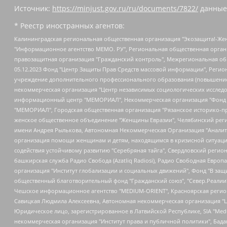
Источник:
https://minjust.gov.ru/ru/documents/7822/
данные
* Реестр иностранных агентов:
Калининградская региональная общественная организация "Экозащита!-Женсовет", Фонд содействия защите прав и свобод граждан "Общественный вердикт", Фонд "Институт Развития Свободы Информации", Частное учреждение "Информационное агентство МЕМО. РУ", Региональная общественная организация "Общественная комиссия по сохранению наследия академика Сахарова", Фонд поддержки свободы прессы, Санкт-Петербургская общественная правозащитная организация "Гражданский контроль", Межрегиональная общественная организация "Информационно-просветительский центр "Мемориал", Региональный Фонд "Центр Защиты Прав Средств Массовой Информации", с 05.12.2023 Фонд "Центр Защиты Прав Средств массовой информации", Региональная общественная благотворительная организация помощи беженцам и мигрантам "Гражданское содействие", Негосударственное образовательное учреждение дополнительного профессионального образования (повышение квалификации) специалистов "АКАДЕМИЯ ПО ПРАВАМ ЧЕЛОВЕКА", Свердловская региональная общественная организация "Сутяжник", Автономная некоммерческая организация "Центр независимых социологических исследований", Союз общественных объединений "Российский исследовательский центр по правам человека", Региональное общественное учреждение научно-информационный центр "МЕМОРИАЛ", Некоммерческая организация "Фонд защиты гласности", Автономная некоммерческая организация "Институт прав человека", Городская общественная организация "Екатеринбургское общество "МЕМОРИАЛ", Городская общественная организация "Рязанское историко-просветительское и правозащитное общество "Мемориал" (Рязанский Мемориал), Челябинский региональный орган общественной самодеятельности – женское общественное объединение "Женщины Евразии", Челябинский региональный орган общественной самодеятельности "Уральская правозащитная группа", Фонд содействия защите здоровья и социальной справедливости имени Андрея Рылькова, Автономная Некоммерческая Организация "Аналитический Центр Юрия Левады", Автономная некоммерческая организация социальной поддержки населения "Проект Апрель", Региональная общественная организация помощи женщинам и детям, находящимся в кризисной ситуации "Информационно-методический центр "Анна", Фонд содействия развитию массовых коммуникаций и правовому просвещению "Так-так-Так", Фонд содействия устойчивому развитию "Серебряная тайга", Свердловский региональный общественный фонд социальных проектов "Новое время", "Idel.Реалии", Кавказ.Реалии, Крым.Реалии, Телеканал Настоящее Время, Татаро-башкирская служба Радио Свобода (Azatliq Radiosi), Радио Свободная Европа/Радио Свобода (PCE/PC), "Сибирь.Реалии", "Фактограф", Благотворительный фонд помощи осужденным и их семьям, Автономная некоммерческая организация "Институт глобализации и социальных движений", Фонд "В защиту прав заключенных", Частное учреждение "Центр поддержки и содействия развитию средств массовой информации", Пензенский региональный общественный благотворительный фонд "Гражданский союз", "Север.Реалии", Некоммерческая организация Фонд "Правовая инициатива", Общество с ограниченной ответственностью "Радио Свободная Европа/Радио Свобода", Чешское информационное агентство "MEDIUM-ORIENT", Красноярская региональная общественная организация "Мы против СПИДа", Камалягин Денис Николаевич, Маркелов Сергей Евгеньевич, Пономарев Лев Александрович, Савицкая Людмила Алексеевна, Автоно