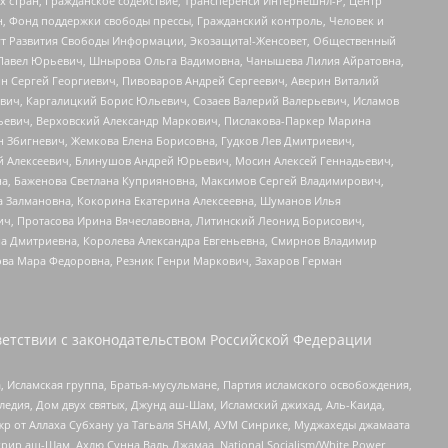
стран, Гражданское содействие, Трансперенси Интернешнл-Р, Центр
н, Фонд поддержки свободы прессы, Гражданский контроль, Человек и
тут Развития Свободы Информации, Экозащита!-Женсовет, Общественный
й Павел Юрьевич, Шнырова Ольга Вадимовна, Чанышева Лилия Айратовна,
ин Сергей Георгиевич, Пивоваров Андрей Сергеевич, Аверин Виталий
вич, Каргалицкий Борис Юльевич, Созаев Валерий Валерьевич, Исламов
льевич, Верховский Александр Маркович, Пислакова-Паркер Марина
н Збигневич, Жемкова Елена Борисовна, Гудков Лев Дмитриевич,
й Алексеевич, Блинушов Андрей Юрьевич, Мосин Алексей Геннадьевич,
а, Баженова Светлана Куприяновна, Максимов Сергей Владимирович,
а Залмановна, Кокорина Екатерина Алексеевна, Шуманов Илья
ч, Протасова Ирина Вячеславовна, Литинский Леонид Борисович,
а Дмитриевна, Королева Александра Евгеньевна, Смирнов Владимир
ова Мара Федоровна, Резник Генри Маркович, Захаров Герман
етствии с законодательством Российской Федерации
 Исламская группа, Братья-мусульмане, Партия исламского освобождения,
едия, Дом двух святых, Джунд аш-Шам, Исламский джихад, Аль-Каида,
жр от Аллаха Субхану уа Тагьаля SHAM, АУМ Синрике, Муджахеды джамаата
рир аш-Шам, Ахлю Сунна Валь Джамаа, National Socialism/White Power,