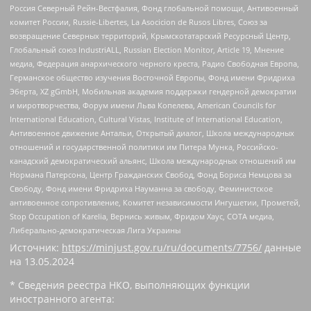
Россия Северный Рейн-Вестфалия, Фонд глобальной помощи, Антивоенный
комитет России, Russie-Libertes, La Asocicion de Rusos Libres, Союз за
возвращение Северных территорий, Крымскотатарский Ресурсный Центр,
Глобальный союз IndustriALL, Russian Election Monitor, Article 19, Мнение
медиа, Федерация анархического черного креста, Радио Свободная Европа,
Германское общество изучения Восточной Европы, Фонд имени Фридриха
Эберта, XZ gGmbH, Мобильная академия поддержки гендерной демократии
и миротворчества, Форум имени Льва Копелева, American Councils for
International Education, Cultural Vistas, Institute of International Education,
Антивоенное движение Антальи, Открытый диалог, Школа международных
отношений и государственной политики им Питера Мунка, Российско-
канадский демократический альянс, Школа международных отношений им
Нормана Патерсона, Центр Гражданских Свобод, Фонд Бориса Немцова за
Свободу, Фонд имени Фридриха Науманна за свободу, Феминистское
антивоенное сопротивление, Комитет независимости Ингушетии, Прометей,
Stop Occupation of Karelia, Вернись живым, Фридом Хаус, СОТА медиа,
Либерально-демократическая Лига Украины
Источник:
https://minjust.gov.ru/ru/documents/7756/
данные
на
13.05.2024
* Сведения реестра НКО, выполняющих функции
иностранного агента: