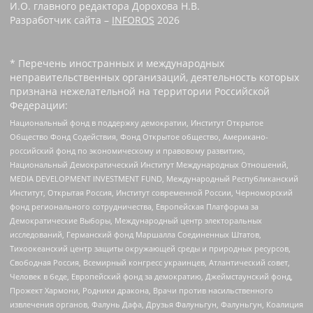
И.О. главного редактора Дорохова Н.В.
Разработчик сайта –
INFOROS
2026
* Перечень иностранных и международных
неправительственных организаций, деятельность которых
признана нежелательной на территории Российской
Федерации:
Национальный фонд в поддержку демократии, Институт Открытое
Общество Фонд Содействия, Фонд Открытое общество, Американо-
российский фонд по экономическому и правовому развитию,
Национальный Демократический Институт Международных Отношений,
MEDIA DEVELOPMENT INVESTMENT FUND, Международный Республиканский
Институт, Открытая Россия, Институт современной России, Черноморский
фонд регионального сотрудничества, Европейская Платформа за
Демократические Выборы, Международный центр электоральных
исследований, Германский фонд Маршалла Соединенных Штатов,
Тихоокеанский центр защиты окружающей среды и природных ресурсов,
Свободная Россия, Всемирный конгресс украинцев, Атлантический совет,
Человек в беде, Европейский фонд за демократию, Джеймстаунский фонд,
Прожект Хармони, Родники дракона, Врачи против насильственного
извлечения органов, Фалунь Дафа, Друзья Фалуньгун, Фалуньгун, Коалиция