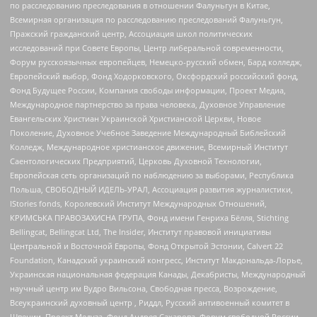
по расследованию преследования в отношении Фалуньгун в Китае,
Всемирная организация по расследованию преследований Фалуньгун,
Пражский гражданский центр, Ассоциация школ политических
исследований при Совете Европы, Центр либеральной современности,
Форум русскоязычных европейцев, Немецко-русский обмен, Бард колледж,
Европейский выбор, Фонд Ходорковского, Оксфордский российский фонд,
Фонд Будущее России, Компания свободы информации, Проект Медиа,
Международное партнерство за права человека, Духовное Управление
Евангельских Христиан Украинской Христианской Церкви, Новое
Поколение, Духовное Учебное Заведение Международный Библейский
Колледж, Международное христианское движение, Всемирный Институт
Саентологических Предприятий, Церковь Духовной Технологии,
Европейская сеть организаций по наблюдению за выборами, Республика
Польша, СВОБОДНЫЙ ИДЕЛЬ-УРАЛ, Ассоциация развития журналистики,
IStories fonds, Королевский Институт Международных Отношений,
КРИМСЬКА ПРАВОЗАХИСНА ГРУПА, Фонд имени Генриха Бёлля, Stichting
Bellingcat, Bellingcat Ltd, The Insider, Институт правовой инициативы
Центральной и Восточной Европы, Фонд Открытой Эстонии, Calvert 22
Foundation, Канадский украинский конгресс, Институт Макдональда-Лорье,
Украинская национальная федерация Канады, Декабристы, Международный
научный центр им Вудро Вильсона, Свободная пресса, Возрождение,
Всеукраинский духовный центр , Риддл, Русский антивоенный комитет в
Швеции, Проект Медуза, Фонд Андрея Сахарова, Форум свободной России,