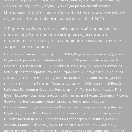
Легион Свобода России, Айдар, Русский добровольческий корпус
Источник:
http://nac.gov.ru/terroristicheskie-i-ekstremistskie-
organizacii-i-materialy.html
данные на
16.11.2023
* Перечень общественных объединений и религиозных
организаций в отношении которых судом принято
вступившее в законную силу решение о ликвидации или
запрете деятельности:
Национал-большевистская партия, ВЕК РА, Рада земли Кубанской Духовно
Родовой Державы Русь, Община Духовного Управления Асгардской Веси
Беловодья, Славянская Община Капища Веды Перуна, Мужская Духовная
Семинария Староверов-Инглингов, Нурджулар, К Богодержавию, Таблиги
Джамаат, Свидетели Иеговы, Русское национальное единство, Национал-
социалистическое общество, Джамаат мувахидов, Объединенный Вилайат
Кабарды, Балкарии и Карачая, Союз славян, Ат-Такфир Валь-Хиджра, Пит
Буль, Национал-социалистическая рабочая партия России, Славянский союз,
Формат-18, Благородный Орден Дьявола, Армия воли народа,
Национальная Социалистическая Инициатива города Череповца, Духовно-
Родовая Держава Русь, Русское национальное единство, Древнерусской
Инглистической церкви Православных Староверов-Инглингов, Русский
общенациональный союз, Движение против нелегальной иммиграции,
Кровь и Честь, О свободе совести и о религиозных объединениях, Омская