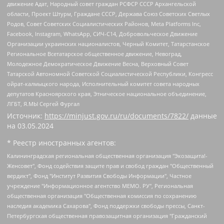
движение Адат, Народный совет граждан РСФСР СССР Архангельской
области, Проект Штурм, Граждане СССР, Держава Союз Советских Светлых
Родов, Совет Советских Социалистических Районов, Meta Platforms Inc,
Facebook, Instagram, WhatsApp, СИЧ-С14, Добровольческое Движение
Организации украинских националистов, Черный Комитет, Татарстанское
Региональное Всетатарское общественное движение, Невоград,
Молодежное Демократическое Движение Весна, Верховный Совет
Татарской Автономной Советской Социалистической Республики, Конгресс
ойрат-калмыцкого народа, Исполнительный комитет совета народных
депутатов Красноярского края, Этническое национальное объединение,
ЛГБТ, Я.МЫ Сергей Фургал
Источник:
https://minjust.gov.ru/ru/documents/7822/
данные
на
03.05.2024
* Реестр иностранных агентов:
Калининградская региональная общественная организация "Экозащита!-Женсовет", Фонд содействия защите прав и свобод граждан "Общественный вердикт", Фонд "Институт Развития Свободы Информации", Частное учреждение "Информационное агентство МЕМО. РУ", Региональная общественная организация "Общественная комиссия по сохранению наследия академика Сахарова", Фонд поддержки свободы прессы, Санкт-Петербургская общественная правозащитная организация "Гражданский контроль", Межрегиональная общественная организация "Информационно-просветительский центр "Мемориал", Региональный Фонд "Центр Защиты Прав Средств Массовой Информации", с 05.12.2023 Фонд "Центр Защиты Прав Средств массовой информации", Региональная общественная благотворительная организация помощи беженцам и мигрантам "Гражданское содействие", Негосударственное образовательное учреждение дополнительного профессионального образования (повышение квалификации) специалистов "АКАДЕМИЯ ПО ПРАВАМ ЧЕЛОВЕКА", Свердловская региональная общественная организация "Сутяжник", Автономная некоммерческая организация "Центр независимых социологических исследований", Союз общественных объединений "Российский исследовательский центр по правам человека", Региональное общественное учреждение научно-информационный центр "МЕМОРИАЛ", Некоммерческая организация "Фонд защиты гласности", Автономная некоммерческая организация "Институт прав человека", Городская общественная организация "Екатеринбургское общество "МЕМОРИАЛ", Городская общественная организация "Рязанское историко-просветительское и правозащитное общество "Мемориал" (Рязанский Мемориал), Челябинский региональный орган общественной самодеятельности – женское общественное объединение "Женщины Евразии", Челябинский региональный орган общественной самодеятельности "Уральская правозащитная группа", Фонд содействия защите здоровья и социальной справедливости имени Андрея Рылькова, Автономная Некоммерческая Организация "Аналитический Центр Юрия Левады", Автономная некоммерческая организация социальной поддержки населения "Проект Апрель", Региональная общественная организация помощи женщинам и детям, находящимся в кризисной ситуации "Информационно-методический центр "Анна", Фонд содействия развитию массовых коммуникаций и правовому просвещению "Так-так-Так", Фонд содействия устойчивому развитию "Серебряная тайга", Свердловский региональный общественный фонд социальных проектов "Новое время", "Idel.Реалии", Кавказ.Реалии, Крым.Реалии, Телеканал Настоящее Время, Татаро-башкирская служба Радио Свобода (Azatliq Radiosi), Радио Свободная Европа/Радио Свобода (PCE/PC), "Сибирь.Реалии", "Фактограф", Благотворительный фонд помощи осужденным и их семьям, Автономная некоммерческая организация "Институт глобализации и социальных движений", Фонд "В защиту прав заключенных", Частное учреждение "Центр поддержки и содействия развитию средств массовой информации", Пензенский региональный общественный благотворительный фонд "Гражданский союз", "Север.Реалии", Некоммерческая организация Фонд "Правовая инициатива", Общество с ограниченной ответственностью "Радио Свободная Европа/Радио Свобода", Чешское информационное агентство "MEDIUM-ORIENT", Красноярская региональная общественная организация "Мы против СПИДа", Камалягин Денис Николаевич, Маркелов Сергей Евгеньевич, Пономарев Лев Александрович, Савицкая Людмила Алексеевна, Автономная некоммерческая организация "Центр по работе с проблемой насилия "НАСИЛИЮ.НЕТ", Межрегиональный профессиональный союз работников здравоохранения "Альянс врачей", Юридическое лицо, зарегистрированное в Латвийской Республике, SIA "Medusa Project" (регистрационный номер 40103797863, дата регистрации 10.06.2014), Некоммерческая организация "Фонд по борьбе с коррупцией", Автономная некоммерческая организация "Институт права и публичной политики", Баданин Роман Сергеевич, Гликин Максим Александрович, Железнова Мария Михайловна, Лукьянова Юлия Сергеевна, Маетная Елизавета Витальевна, Маняхин Петр Борисович, Чуракова Ольга Владимировна, Ярош Юлия Петровна, Юридическое лицо "The Insider SIA", зарегистрированное в Риге, Латвийская Республика (дата регистрации 26.06.2015), являющееся администратором доменного имени интернет-издания "The Insider SIA", https://theins.ru, Постернак Алексей Евгеньевич, Рубин Михаил Аркадьевич, Анин Роман Александрович, Юридическое лицо Istories fonds, зарегистрированное в Латвийской Республике (регистрационный номер 50008295751, дата регистрации 24.02.2020), Великовский Дмитрий Александрович, Долинина Ирина Николаевна, Мароховская Алеся Алексеевна, Шлейнов Роман Юрьевич, Шмагун Олеся Валентиновна, Общество с ограниченной ответственностью "Альтаир 2021", Общество с ограниченной ответственностью "Вега 2021", Общество с ограниченной ответственностью "Главный редактор 2021", Общество с ограниченной ответственностью "Ромашки монолит", Важенков Артем Валерьевич, Ивановская областная общественная организация "Центр гендерных исследований", Гурман Юрий Альбертович, Медиапроект "ОВД-Инфо", Егоров Владимир Владимирович, Жилинский Владимир Александрович, Общество с ограниченной ответственностью "ЗП", Иванова София Юрьевна, Карезина Инна Павловна, Кильтау Екатерина Викторовна, Петров Алексей Викторович, Пискунов Сергей Евгеньевич, Смирнов Сергей Сергеевич, Тихонов Михаил Сергеевич, Общество с ограниченной ответственностью "ЖУРНАЛИСТ-ИНОСТРАННЫЙ АГЕНТ", Арапова Галина Юрьевна, Вольтская Татьяна Анатольевна, Американская компания "Mason G.E.S. Anonymous Foundation" (США), являющаяся владельцем интернет-издания https://mnews.world/, Компания "Stichting Bellingcat", зарегистрированная в Нидерландах (дата регистрации 11.07.2018), Захаров Андрей Вячеславович, Клепиковская Екатерина Дмитриевна, Общество с ограниченной ответственностью "МЕМО", Перл Роман Александрович, Симонов Евгений Алексеевич, Соловьева Елена Анатольевна, Сотников Даниил Владимирович, Сурначева Елизавета Дмитриевна, Автономная некоммерческая организация по защите прав человека и информированию населения "Якутия – Наше Мнение", Общество с ограниченной ответственностью "Москоу диджитал медиа", с 26.01.2023 Общество с ограниченной ответственностью "Чайка Белые сады", Ветошкина Валерия Валерьевна, Заговора Максим Александрович, Межрегиональное общественное движение "Российская ЛГБТ - сеть", Оленичев Максим Владимирович, Павлов Иван Юрьевич, Скворцова Елена Сергеевна, Общество с ограниченной ответственностью "Как бы инагент", Кочетков Игорь Викторович, Общество с ограниченной ответственностью "Честные выборы", Еланчик Олег Александрович, Общество с ограниченной ответственностью "Нобелевский призыв", Гималова Регина Эмилевна, Григорьев Андрей Валерьевич, Григорьева Алина Александровна, Ассоциация по содействию защите прав призывников, альтернативнослужащих и военнослужащих "Правозащитная группа "Гражданин.Армия.Право", Хисамова Регина Фаритовна, Автономная некоммерческая организация по реализации социально-правовых программ "Лилит", Дальневосточное общественное движение "Маяк", Санкт-Петербургская ЛГБТ-инициативная группа "Выход", Инициативная группа ЛГБТ+ "Реверс", Алексеев Андрей Викторович, Бекбулатова Таисия Львовна, Беляев Иван Михайлович, Владыкина Елена Сергеевна, Гельман Марат Александрович, Никульшина Вероника Юрьевна, Толоконникова Надежда Андреевна, Шендерович Виктор Анатольевич, Общество с ограниченной ответственностью "Данное сообщение", Общество с ограниченной ответственностью Издательский дом "Новая глава", Айнбиндер Александра Александровна, Московский комьюнити-центр для ЛГБТ+инициатив, Благотворительный фонд развития филантропии, Deutsche Welle (Германия, Kurt-Schumacher-Strasse 3, 53113 Bonn), Борзунова Мария Михайловна, Воробьев Виктор Викторович, Голубева Анна Львовна, Константинова Алла Михайловна, Малкова Ирина Владимировна, Мурадов Мурад Абдулгалимович, Осетинская Елизавета Николаевна, Понасенков Евгений Николаевич, Ганапольский Матвей Юрьевич, Киселев Евгений Алексеевич, Борухович Ирина Григорьевна, Дремин Иван Тимофеевич, Дубровский Дмитрий Викторович, Красноярская региональная общественная организация поддержки и развития альтернативных образовательных технологий и межкультурных коммуникаций "ИНТЕРРА", Маяковская Екатерина Алексеевна, Фейгин Марк Захарович, Филимонов Андрей Викторович, Дзугкоева Регина Николаевна, Доброхотов Роман Александрович, Дудь Юрий Александрович, Елкин Сергей Владимирович, Кругликов Кирилл Игоревич, Сабунаева Мария Леонидовна, Семенов Алексей Владимирович, Шаинян Карен Багратович, Шульман Екатерина Михайловна, Асафьев Артур Валерьевич, Вахштайн Виктор Семенович, Венедиктов Алексей Алексеевич, Лушникова Екатерина Евгеньевна, Волков Леонид Михайлович, Невзоров Александр Глебович, Пархоменко Сергей Борисович, Сироткин Ярослав Николаевич, Кара-Мурза Владимир Владимирович, Баранова Наталья Владимировна, Гозман Леонид Яковлевич, Кагарлицкий Борис Юльевич, Климарев Михаил Валерьевич, Милов Владимир Станиславович, Автономная некоммерческая организация Краснодарский центр современного искусства "Типография", Моргенштерн Алишер Тагирович, Соболь Любовь Эдуардовна, Общество с ограниченной ответственностью "ЛИЗА НОРМ", Каспаров Гарри Кимович, Ходорковский Михаил Борисович, Общество с ограниченной ответственностью "Апрельские тезисы", Данилович Ирина Брониславовна, Кашин Олег Владимирович, Петров Николай Владимирович, Пивоваров Алексей Владимирович, Соколов Михаил Владимирович, Цветкова Юлия Владимировна, Чичваркин Евгений Александрович, Комитет против пыток/Команда против пыток, Общество с ограниченной ответственностью "Первый научный", Общество с ограниченной ответственностью "Вертолет и ко", Белоцерковская Вероника Борисовна, Кац Максим Евгеньевич, Лазарева Татьяна Юрьевна, Шаведдинов Руслан Табризович, Яшин Илья Валерьевич, Общество с ограниченной ответственностью "Иноагент ААВ", Алешковский Дмитрий Петрович, Альбац Евгения Марковна, Быков Дмитрий Львович, Галямина Юлия Евгеньевна, Лойко Сергей Леонидович, Мартынов Кирилл Константинович, Медведев Сергей Александрович, Крашенинников Федор Геннадиевич, Гордеева Катерина Вл