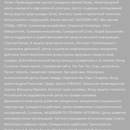
Лилит, Правозащитная группа Гражданин.Армия.Право, Нижегородский
центр немецкой и европейской культуры, Центр гендерных исследований,
Фонд защиты прав граждан Штаб, Институт права и публичной политики,
Фонд борьбы с коррупцией, Альянс врачей, НАСИЛИЮ.НЕТ, Мы против
СПИДа, СВЕЧА, Гуманитарное действие, Открытый Петербург, Лига
Избирателей, Правовая инициатива, Гражданский Союз, Хасдей Ерушалаим,
Центр поддержки и содействия развитию средств массовой информации,
Горячая Линия, В защиту прав заключенных, Институт глобализации и
социальных движений, Центр социально-информационных инициатив
Действие, Благотворительный фонд охраны здоровья и защиты прав
граждан, Благотворительный фонд помощи осужденным и их семьям, Фонд
Тольятти, Новое время, Серебряная тайга, Так-Так-Так, Сова, центр Анна,
Проект Апрель, Самарская губерния, Эра здоровья, Мемориал,
Аналитический Центр Юрия Левады, Издательство Парк Гагарина, Фонд
имени Андрея Рылькова, Сфера, Центр СИБАЛЬТ, Уральская правозащитная
группа, Женщины Евразии, Институт прав человека, Фонд защиты гласности,
Российский исследовательский центр по правам человека,
Дальневосточный центр развития гражданских инициатив и социального
партнерства, Гражданское действие, Центр независимых социологических
исследований, Сутяжник, АКАДЕМИЯ ПО ПРАВАМ ЧЕЛОВЕКА, Центр развития
некоммерческих организаций, Частное учреждение в Калининграде Совета
Министров северных стран, Гражданское содействие, Трансперенси
Интернешнл-Р, Центр Защиты Прав Средств Массовой Информации,