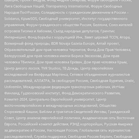
Лига Свободных Наций, Transparеncy International, Форум Свободных
Народов ПостРоссии, Солидарность с гражданским движением в России –
Solidarus, КрымSOS, Свободный университет, Институт государственного
управления, Форум гражданского общества Россия, Беллона, Союз жителей
островов Тисима и Хабомаи, Съезд народных депутатов, Гринпис
Интернешнл, Фонд борьбы с коррупцией Инк, Завет церквей TCCN, Агора,
Всемирный фонд природы, BDR Novaja Gazeta-Europe, Алтай проект,
Образовательный дом прав человека Чернигов, Фонд Дом Прав Человека,
Белорусский дом прав человека имени Бориса Звозскова, Дом прав
человека Тбилиси, Дом прав человека Ереван, Дом прав человека Крым,
Центр дикого лосося, TVR Studios, ТВ Дождь, Центр европейских
исследований им Вилфрида Мартенса, Сетевое объединение журналистов
расследователей, АЛЛАТРА, За свободную Россию, Свободная Бурятия, Uralic,
UnKremlin, Международная федерация транспортных рабочих, ИстЧам
Финланд, Гудзоновский институт, Фонд Демократического Развития,
Комитет-2024, Центрально-Европейский университет, Центр
восточноевропейских и международных исследований, Общество
Сторожевой башни, Библии и трактатов Свидетелей Иеговы, Гражданский
Совет, Центр анализа европейской политики, Академическая сеть Восточная
Европа, Российский комитет действия, РЭНД корпорейшн, Русская Америка
за демократию в России, Настоящая Россия, Глобальная сеть журналистов-
расследователей, Служба поддержки, Свободная Россия Берлин, Свободная