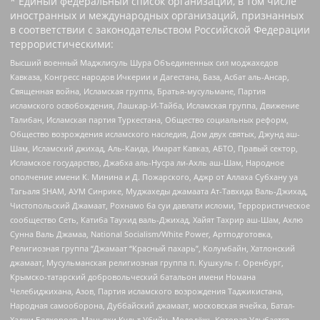
* Единый федеральный список организаций, в том числе
иностранных и международных организаций, признанных
в соответствии с законодательством Российской Федерации
террористическими:
Высший военный Маджлисуль Шура Объединенных сил моджахедов
Кавказа, Конгресс народов Ичкерии и Дагестана, База, Асбат аль-Ансар,
Священная война, Исламская группа, Братья-мусульмане, Партия
исламского освобождения, Лашкар-И-Тайба, Исламская группа, Движение
Талибан, Исламская партия Туркестана, Общество социальных реформ,
Общество возрождения исламского наследия, Дом двух святых, Джунд аш-
Шам, Исламский джихад, Аль-Каида, Имарат Кавказ, АБТО, Правый сектор,
Исламское государство, Джабха аль-Нусра ли-Ахль аш-Шам, Народное
ополчение имени К. Минина и Д. Пожарского, Аджр от Аллаха Субхану уа
Тагьаля SHAM, АУМ Синрике, Муджахеды джамаата Ат-Тавхида Валь-Джихад,
Чистопольский Джамаат, Рохнамо ба суи давлати исломи, Террористическое
сообщество Сеть, Катиба Таухид валь-Джихад, Хайят Тахрир аш-Шам, Ахлю
Сунна Валь Джамаа, National Socialism/White Power, Артподготовка,
Религиозная группа “Джамаат “Красный пахарь”, Колумбайн, Хатлонский
джамаат, Мусульманская религиозная группа п. Кушкуль г. Оренбург,
Крымско-татарский добровольческий батальон имени Номана
Челебиджихана, Азов, Партия исламского возрождения Таджикистана,
Народная самооборона, Дуббайский джамаат, московская ячейка, Батал-
Хаджи Белхороев, Маньяки Культ Убийц, Молодёжь Которая Улыбается,