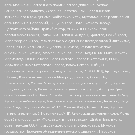
организация общественного политического движения Русское
национальное единство, Северное Братство, Клуб Болельщиков
Футбольного Клуба Динамо, Файзрахманисты, Мусульманская религиозная
организация п. Боровский, Община Коренного Русского народа
Щелковского района, Правый сектор, УНА - УНСО, Украинская
повстанческая армия, Тризуб им. Степана Бандеры, Братство, Белый Крест,
Misanthropic division, Религиозное объединение последователей инглиизма,
Народная Социальная Инициатива, TulaSkins, Этнополитическое
объединение Русские, Русское национальное объединение Атака, Мечеть
Мирмамеда, Община Коренного Русского народа г. Астрахани, ВОЛЯ,
Меджлис крымскотатарского народа, Рубеж Севера, ТОЙС, О
противодействии экстремистской деятельности, РЕВТАТПОД, Артподготовка,
Штольц, В честь иконы Божией Матери Державная, Сектор 16,
Независимость, Фирма, Молодежная правозащитная группа МПГ, Курсом
Правды и Единения, Каракольская инициативная группа, Автоград Крю,
Союз Славянских Сил Руси, Алля-Аят, Благотворительный пансионат Ак Умут,
Русская республика Русь, Арестантское уголовное единство, Башкорт, Нация
и свобода, Нация и свобода, W.H.С., Фалунь Дафа, Иртыш Ultras, Русский
Патриотический клуб-Новокузнецк/РПК, Сибирский державный союз, Фонд
борьбы с коррупцией, Фонд защиты прав граждан, Штабы Навального,
Совет граждан СССР Прикубанского округа г. Краснодара, Мужское
государство, Народное объединение русского движения, Народное