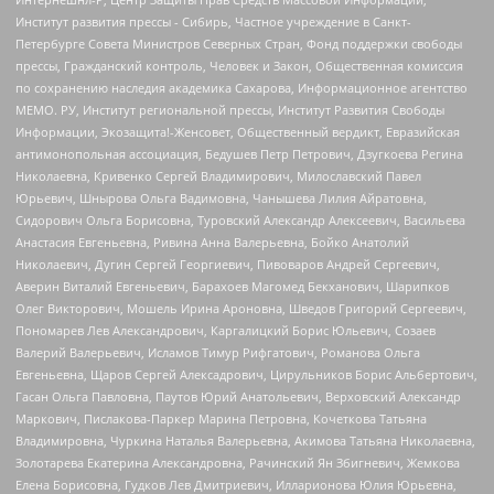
Институт развития прессы - Сибирь, Частное учреждение в Санкт-
Петербурге Совета Министров Северных Стран, Фонд поддержки свободы
прессы, Гражданский контроль, Человек и Закон, Общественная комиссия
по сохранению наследия академика Сахарова, Информационное агентство
МЕМО. РУ, Институт региональной прессы, Институт Развития Свободы
Информации, Экозащита!-Женсовет, Общественный вердикт, Евразийская
антимонопольная ассоциация, Бедушев Петр Петрович, Дзугкоева Регина
Николаевна, Кривенко Сергей Владимирович, Милославский Павел
Юрьевич, Шнырова Ольга Вадимовна, Чанышева Лилия Айратовна,
Сидорович Ольга Борисовна, Туровский Александр Алексеевич, Васильева
Анастасия Евгеньевна, Ривина Анна Валерьевна, Бойко Анатолий
Николаевич, Дугин Сергей Георгиевич, Пивоваров Андрей Сергеевич,
Аверин Виталий Евгеньевич, Барахоев Магомед Бекханович, Шарипков
Олег Викторович, Мошель Ирина Ароновна, Шведов Григорий Сергеевич,
Пономарев Лев Александрович, Каргалицкий Борис Юльевич, Созаев
Валерий Валерьевич, Исламов Тимур Рифгатович, Романова Ольга
Евгеньевна, Щаров Сергей Алексадрович, Цирульников Борис Альбертович,
Гасан Ольга Павловна, Паутов Юрий Анатольевич, Верховский Александр
Маркович, Пислакова-Паркер Марина Петровна, Кочеткова Татьяна
Владимировна, Чуркина Наталья Валерьевна, Акимова Татьяна Николаевна,
Золотарева Екатерина Александровна, Рачинский Ян Збигневич, Жемкова
Елена Борисовна, Гудков Лев Дмитриевич, Илларионова Юлия Юрьевна,