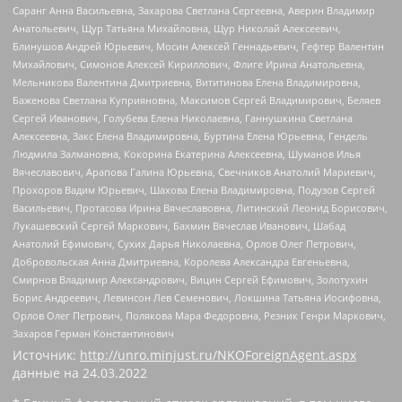
Саранг Анна Васильевна, Захарова Светлана Сергеевна, Аверин Владимир
Анатольевич, Щур Татьяна Михайловна, Щур Николай Алексеевич,
Блинушов Андрей Юрьевич, Мосин Алексей Геннадьевич, Гефтер Валентин
Михайлович, Симонов Алексей Кириллович, Флиге Ирина Анатольевна,
Мельникова Валентина Дмитриевна, Вититинова Елена Владимировна,
Баженова Светлана Куприяновна, Максимов Сергей Владимирович, Беляев
Сергей Иванович, Голубева Елена Николаевна, Ганнушкина Светлана
Алексеевна, Закс Елена Владимировна, Буртина Елена Юрьевна, Гендель
Людмила Залмановна, Кокорина Екатерина Алексеевна, Шуманов Илья
Вячеславович, Арапова Галина Юрьевна, Свечников Анатолий Мариевич,
Прохоров Вадим Юрьевич, Шахова Елена Владимировна, Подузов Сергей
Васильевич, Протасова Ирина Вячеславовна, Литинский Леонид Борисович,
Лукашевский Сергей Маркович, Бахмин Вячеслав Иванович, Шабад
Анатолий Ефимович, Сухих Дарья Николаевна, Орлов Олег Петрович,
Добровольская Анна Дмитриевна, Королева Александра Евгеньевна,
Смирнов Владимир Александрович, Вицин Сергей Ефимович, Золотухин
Борис Андреевич, Левинсон Лев Семенович, Локшина Татьяна Иосифовна,
Орлов Олег Петрович, Полякова Мара Федоровна, Резник Генри Маркович,
Захаров Герман Константинович
Источник:
http://unro.minjust.ru/NKOForeignAgent.aspx
данные на
24.03.2022