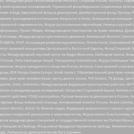
 Международный Республиканский Институт, Открытая Россия, Институт совре
р электоральных исследований, Германский фонд Маршалла Соединенных Штатов
еловек в беде, Европейский фонд за демократию, Джеймстаунский фонд, Прожект
дованию преследования в отношении Фалуньгун в Китае, Всемирная организация 
беральной современности, Форум русскоязычных европейцев, Немецко-русский о
формации, Проект Медиа, Международное партнерство за права человека, Духов
 Колледж, Международное христианское движение, Всемирный Институт Саентол
 ИДЕЛЬ-УРАЛ, Ассоциация развития журналистики, IStories fonds, Королевск
r, Институт правовой инициативы Центральной и Восточной Европы, Фонд Открытой Э
ты, Международный научный центр им Вудро Вильсона, Свободная пресса, Возро
России, Лига Свободных Наций, Transparеncy International, Форум Свободных Н
правления, Форум гражданского общества Россия, Беллона, Союз жителей острово
роды, BDR Novaja Gazeta-Europe, Алтай проект, Образовательный дом прав челов
еван, Дом прав человека Крым, Центр дикого лосося, TVR Studios, ТВ Дождь, Це
урятия, Uralic, UnKremlin, Международная федерация транспортных рабочих, Ист
ейских и международных исследований, Общество Сторожевой башни, Библии и тр
омитет действия, РЭНД корпорейшн, Русская Америка за демократию в России, Н
фалия, Фонд глобальной помощи, Антивоенный комитет России, Russie-Libertes, L
lection Monitor, Article 19, Мнение медиа, Федерация анархического черного кр
и гендерной демократии и миротворчества, Форум имени Льва Копелева, American C
г, Школа международных отношений и государственной политики им Питера Мунка
 Немцова за Свободу, Фонд имени Фридриха Науманна за свободу, Феминистско
медиа, Либерально-демократическая Лига Украины