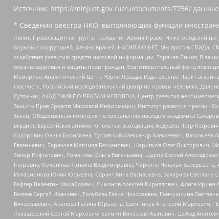
Источник:
https://minjust.gov.ru/ru/documents/7756/
данные
* Сведения реестра НКО, выполняющих функции иностранн
Лилит, Правозащитная группа Гражданин.Армия.Право, Нижегородский цент
борьбы с коррупцией, Альянс врачей, НАСИЛИЮ.НЕТ, Мы против СПИДа, СВЕ
содействия развитию средств массовой информации, Горячая Линия, В защ
охраны здоровья и защиты прав граждан, Благотворительный фонд помощи ос
Мемориал, Аналитический Центр Юрия Левады, Издательство Парк Гагарина
гласности, Российский исследовательский центр по правам человека, Даль
Сутяжник, АКАДЕМИЯ ПО ПРАВАМ ЧЕЛОВЕКА, Центр развития некоммерческих
Защиты Прав Средств Массовой Информации, Институт развития прессы - Си
Закон, Общественная комиссия по сохранению наследия академика Сахаров
вердикт, Евразийская антимонопольная ассоциация, Бедушев Петр Петрови
Сидорович Ольга Борисовна, Туровский Александр Алексеевич, Васильева А
Евгеньевич, Барахоев Магомед Бекханович, Шарипков Олег Викторович, М
Тимур Рифгатович, Романова Ольга Евгеньевна, Щаров Сергей Алексадрови
Петровна, Кочеткова Татьяна Владимировна, Чуркина Наталья Валерьевна, 
Илларионова Юлия Юрьевна, Саранг Анна Васильевна, Захарова Светлана 
Гефтер Валентин Михайлович, Симонов Алексей Кириллович, Флиге Ирина 
Беляев Сергей Иванович, Голубева Елена Николаевна, Ганнушкина Светлана
Вячеславович, Арапова Галина Юрьевна, Свечников Анатолий Мариевич, П
Лукашевский Сергей Маркович, Бахмин Вячеслав Иванович, Шабад Анатоли