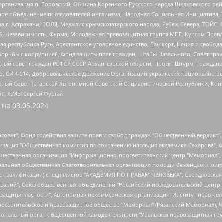
рганизация п. Боровский, Община Коренного Русского народа Щелковского район
гиозное объединение последователей инглиизма, Народная Социальная Инициатива,
 г. Астрахани, ВОЛЯ, Меджлис крымскотатарского народа, Рубеж Севера, ТОЙС, 
6, Независимость, Фирма, Молодежная правозащитная группа МПГ, Курсом Правд
ая республика Русь, Арестантское уголовное единство, Башкорт, Нация и свобода,
орьбы с коррупцией, Фонд защиты прав граждан, Штабы Навального, Совет гражд
ный совет граждан РСФСР СССР Архангельской области, Проект Штурм, Граждане 
tsApp, СИЧ-С14, Добровольческое Движение Организации украинских националисто
ный Совет Татарской Автономной Советской Социалистической Республики, Кон
БТ, Я.МЫ Сергей Фургал
 на
03.05.2024
мная некоммерческая организация "Центр по работе с проблемой насилия "НАСИЛИЮ.НЕТ", Межрегиональный профессиональный союз работников здравоохранения "Альянс врачей", Юридическое лицо, зарегистрированное в Латвийской Республике, SIA "Medusa Project" (регистрационный номер 40103797863, дата регистрации 10.06.2014), Некоммерческая организация "Фонд по борьбе с коррупцией", Автономная некоммерческая организация "Институт права и публичной политики", Баданин Роман Сергеевич, Гликин Максим Александрович, Железнова Мария Михайловна, Лукьянова Юлия Сергеевна, Маетная Елизавета Витальевна, Маняхин Петр Борисович, Чуракова Ольга Владимировна, Ярош Юлия Петровна, Юридическое лицо "The Insider SIA", зарегистрированное в Риге, Латвийская Республика (дата регистрации 26.06.2015), являющееся администратором доменного имени интернет-издания "The Insider SIA", https://theins.ru, Постернак Алексей Евгеньевич, Рубин Михаил Аркадьевич, Анин Роман Александрович, Юридическое лицо Istories fonds, зарегистрированное в Латвийской Республике (регистрационный номер 50008295751, дата регистрации 24.02.2020), Великовский Дмитрий Александрович, Долинина Ирина Николаевна, Мароховская Алеся Алексеевна, Шлейнов Роман Юрьевич, Шмагун Олеся Валентиновна, Общество с ограниченной ответственностью "Альтаир 2021", Общество с ограниченной ответственностью "Вега 2021", Общество с ограниченной ответственностью "Главный редактор 2021", Общество с ограниченной ответственностью "Ромашки монолит", Важенков Артем Валерьевич, Ивановская областная общественная организация "Центр гендерных исследований", Гурман Юрий Альбертович, Медиапроект "ОВД-Инфо", Егоров Владимир Владимирович, Жилинский Владимир Александрович, Общество с ограниченной ответственностью "ЗП", Иванова София Юрьевна, Карезина Инна Павловна, Кильтау Екатерина Викторовна, Петров Алексей Викторович, Пискунов Сергей Евгеньевич, Смирнов Сергей Сергеевич, Тихонов Михаил Сергеевич, Общество с ограниченной ответственностью "ЖУРНАЛИСТ-ИНОСТРАННЫЙ АГЕНТ", Арапова Галина Юрьевна, Вольтская Татьяна Анатольевна, Американская компания "Mason G.E.S. Anonymous Foundation" (США), являющаяся владельцем интернет-издания https://mnews.world/, Компания "Stichting Bellingcat", зарегистрированная в Нидерландах (дата регистрации 11.07.2018), Захаров Андрей Вячеславович, Клепиковская Екатерина Дмитриевна, Общество с ограниченной ответственностью "МЕМО", Перл Роман Александрович, Симонов Евгений Алексеевич, Соловьева Елена Анатольевна, Сотников Даниил Владимирович, Сурначева Елизавета Дмитриевна, Автономная некоммерческая организация по защите прав человека и информированию населения "Якутия – Наше Мнение", Общество с ограниченной ответственностью "Москоу диджитал медиа", с 26.01.2023 Общество с ограниченной ответственностью "Чайка Белые сады", Ветошкина Валерия Валерьевна, Заговора Максим Александрович, Межрегиональное общественное движение "Российская ЛГБТ - сеть", Оленичев Максим Владимирович, Павлов Иван Юрьевич, Скворцова Елена Сергеевна, Общество с ограниченной ответственностью "Как бы инагент", Кочетков Игорь Викторович, Общество с ограниченной ответственностью "Честные выборы", Еланчик Олег Александрович, Общество с ограниченной ответственностью "Нобелевский призыв", Гималова Регина Эмилевна, Григорьев Андрей Валерьевич, Григорьева Алина Александровна, Ассоциация по содействию защите прав призывников, альтернативнослужащих и военнослужащих "Правозащитная группа "Гражданин.Армия.Право", Хисамова Регина Фаритовна, Автономная некоммерческая организация по реализации социально-правовых программ "Лилит", Дальн