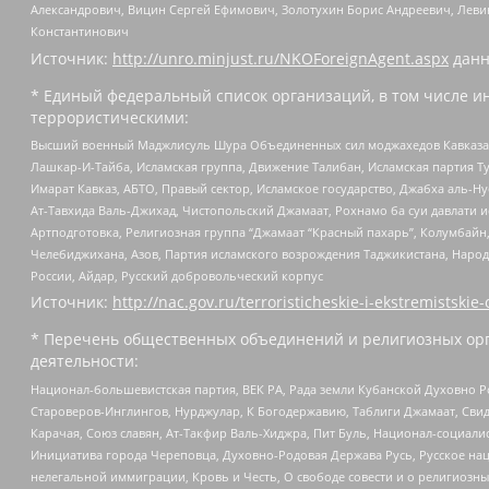
Александрович, Вицин Сергей Ефимович, Золотухин Борис Андреевич, Леви
Константинович
Источник:
http://unro.minjust.ru/NKOForeignAgent.aspx
данн
* Единый федеральный список организаций, в том числе и
террористическими:
Высший военный Маджлисуль Шура Объединенных сил моджахедов Кавказа, Ко
Лашкар-И-Тайба, Исламская группа, Движение Талибан, Исламская партия Т
Имарат Кавказ, АБТО, Правый сектор, Исламское государство, Джабха аль-
Ат-Тавхида Валь-Джихад, Чистопольский Джамаат, Рохнамо ба суи давлати и
Артподготовка, Религиозная группа “Джамаат “Красный пахарь”, Колумбайн
Челебиджихана, Азов, Партия исламского возрождения Таджикистана, Народ
России, Айдар, Русский добровольческий корпус
Источник:
http://nac.gov.ru/terroristicheskie-i-ekstremistskie-
* Перечень общественных объединений и религиозных орг
деятельности:
Национал-большевистская партия, ВЕК РА, Рада земли Кубанской Духовно
Староверов-Инглингов, Нурджулар, К Богодержавию, Таблиги Джамаат, Сви
Карачая, Союз славян, Ат-Такфир Валь-Хиджра, Пит Буль, Национал-социал
Инициатива города Череповца, Духовно-Родовая Держава Русь, Русское н
нелегальной иммиграции, Кровь и Честь, О свободе совести и о религиоз