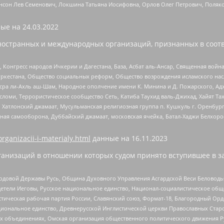
нсон Лев Семенович, Локшина Татьяна Иосифовна, Орлов Олег Петрович, Поляк
ые на
24.03.2022
ностранных и международных организаций, признанных в соотв
нгресс народов Ичкерии и Дагестана, База, Асбат аль-Ансар, Священная война,
уркестана, Общество социальных реформ, Общество возрождения исламского насл
Нусра ли-Ахль аш-Шам, Народное ополчение имени К. Минина и Д. Пожарского, Ад
сломи, Террористическое сообщество Сеть, Катиба Таухид валь-Джихад, Хайят Тах
, Хатлонский джамаат, Мусульманская религиозная группа п. Кушкуль г. Оренбу
ная самооборона, Дуббайский джамаат, московская ячейка, Батал-Хаджи Белхор
organizacii-i-materialy.html
данные на
16.11.2023
анизаций в отношении которых судом принято вступившее в з
 Родовой Державы Русь, Община Духовного Управления Асгардской Веси Беловод
детели Иеговы, Русское национальное единство, Национал-социалистическое об
истическая рабочая партия России, Славянский союз, Формат-18, Благородный Ор
ациональное единство, Древнерусской Инглистической церкви Православных Ста
ных объединениях, Омская организация общественного политического движения Р