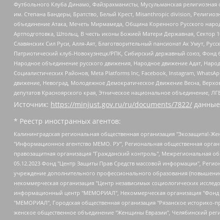
Футбольного Клуба Динамо, Файзрахманисты, Мусульманская религиозная о
им. Степана Бандеры, Братство, Белый Крест, Misanthropic division, Рели
объединение Атака, Мечеть Мирмамеда, Община Коренного Русского народа
Артподготовка, Штольц, В честь иконы Божией Матери Державная, Сектор 1
Славянских Сил Руси, Алля-Аят, Благотворительный пансионат Ак Умут, Русск
Патриотический клуб-Новокузнецк/РПК, Сибирский державный союз, Фонд б
Народное объединение русского движения, Народное движение Адат, Народ
Социалистических Районов, Meta Platforms Inc, Facebook, Instagram, Wha
движение, Невоград, Молодежное Демократическое Движение Весна, Верхов
депутатов Красноярского края, Этническое национальное объединение, ЛГ
Источник:
https://minjust.gov.ru/ru/documents/7822/
данные
* Реестр иностранных агентов:
Калининградская региональная общественная организация "Экозащита!-Женсовет", Фонд содействия защите прав и свобод граждан "Общественный вердикт", Фонд "Институт Развития Свободы Информации", Частное учреждение "Информационное агентство МЕМО. РУ", Региональная общественная организация "Общественная комиссия по сохранению наследия академика Сахарова", Фонд поддержки свободы прессы, Санкт-Петербургская общественная правозащитная организация "Гражданский контроль", Межрегиональная общественная организация "Информационно-просветительский центр "Мемориал", Региональный Фонд "Центр Защиты Прав Средств Массовой Информации", с 05.12.2023 Фонд "Центр Защиты Прав Средств массовой информации", Региональная общественная благотворительная организация помощи беженцам и мигрантам "Гражданское содействие", Негосударственное образовательное учреждение дополнительного профессионального образования (повышение квалификации) специалистов "АКАДЕМИЯ ПО ПРАВАМ ЧЕЛОВЕКА", Свердловская региональная общественная организация "Сутяжник", Автономная некоммерческая организация "Центр независимых социологических исследований", Союз общественных объединений "Российский исследовательский центр по правам человека", Региональное общественное учреждение научно-информационный центр "МЕМОРИАЛ", Некоммерческая организация "Фонд защиты гласности", Автономная некоммерческая организация "Институт прав человека", Городская общественная организация "Екатеринбургское общество "МЕМОРИАЛ", Городская общественная организация "Рязанское историко-просветительское и правозащитное общество "Мемориал" (Рязанский Мемориал), Челябинский региональный орган общественной самодеятельности – женское общественное объединение "Женщины Евразии", Челябинский региональный орган общественной самодеятельности "Уральская правозащитная группа", Фонд содействия защите здоровья и социальной справедливости имени Андрея Рылькова, Автономная Некоммерческая Организация "Аналитический Центр Юрия Левады", Автономная некоммерческая организация социальной поддержки населения "Проект Апрель", Региональная общественная организация помощи женщинам и детям, находящимся в кризисной ситуации "Информационно-методический центр "Анна", Фонд содействия развитию массовых коммуникаций и правовому просвещению "Так-так-Так", Фонд содействия устойчивому развитию "Серебряная тайга", Свердловский региональный общественный фонд социальных проектов "Новое время", "Idel.Реалии", Кавказ.Реалии, Крым.Реалии, Телеканал Настоящее Время, Татаро-башкирская служба Радио Свобода (Azatliq Radiosi), Радио Свободная Европа/Радио Свобода (PCE/PC), "Сибирь.Реалии", "Фактограф", Благотворительный фонд помощи осужденным и их семьям, Автономная некоммерческая организация "Институт глобализации и социальных движений", Фонд "В защиту прав заключенных", Частное учреждение "Центр поддержки и содействия развитию средств массовой информации", Пензенский региональный общественный благотворительный фонд "Гражданский союз", "Север.Реалии", Некоммерческая организация Фонд "Правовая инициатива", Общество с ограниченной ответственностью "Радио Свободная Европа/Радио Свобода", Чешское информационное агентство "MEDIUM-ORIENT", Красноярская региональная общественная организация "Мы против СПИДа", Камалягин Денис Николаевич, Маркелов Сергей Евгеньевич, Пономарев Лев Александрович, Савицкая Людмила Алексеевна, Автоно