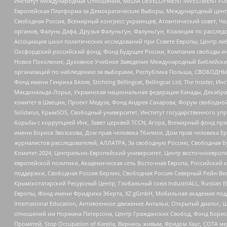
Институт Международных Отношений, MEDIA DEVELOPMENT INVESTMENT FUND,
Европейская Платформа за Демократические Выборы, Международный цент
Свободная Россия, Всемирный конгресс украинцев, Атлантический совет, Ч
органов, Фалунь Дафа, Друзья Фалуньгун, Фалуньгун, Коалиция по рассле
Ассоциация школ политических исследований при Совете Европы, Центр ли
Оксфордский российский фонд, Фонд Будущее России, Компания свободы ин
Новое Поколение, Духовное Учебное Заведение Международный Библейский
организаций по наблюдению за выборами, Республика Польша, СВОБОДНЫЙ
Фонд имени Генриха Бёлля, Stichting Bellingcat, Bellingcat Ltd, The Inside
Макдональда-Лорье, Украинская национальная федерация Канады, Декабрис
комитет в Швеции, Проект Медуза, Фонд Андрея Сахарова, Форум свободной 
Solidarus, КрымSOS, Свободный университет, Институт государственного у
борьбы с коррупцией Инк, Завет церквей TCCN, Агора, Всемирный фонд при
имени Бориса Звозскова, Дом прав человека Тбилиси, Дом прав человека Ер
журналистов расследователей, АЛЛАТРА, За свободную Россию, Свободная Б
Комитет-2024, Центрально-Европейский университет, Центр восточноевроп
европейской политики, Академическая сеть Восточная Европа, Российский к
поддержки, Свободная Россия Берлин, Свободная Россия Северный Рейн-Вест
Крымскотатарский Ресурсный Центр, Глобальный союз IndustriALL, Russian E
Европы, Фонд имени Фридриха Эберта, XZ gGmbH, Мобильная академия поддержк
International Education, Антивоенное движение Антальи, Открытый диало
отношений им Нормана Патерсона, Центр Гражданских Свобод, Фонд Бориса
Прометей, Stop Occupation of Karelia, Вернись живым, Фридом Хаус, СОТА 