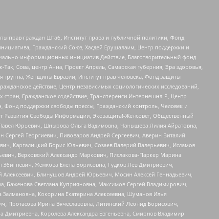
ты прав граждан Штаб, Институт права и публичной политики, Фонд
инициатива, Гражданский Союз, Хасдей Ерушалаим, Центр поддержки и
социально-информационных инициатив Действие, Благотворительный фонд
Так, Сова, центр Анна, Проект Апрель, Самарская губерния, Эра здоровья,
я группа, Женщины Евразии, Институт прав человека, Фонд защиты
Гражданское действие, Центр независимых социологических исследований,
стран, Гражданское содействие, Трансперенси Интернешнл-Р, Центр
н, Фонд поддержки свободы прессы, Гражданский контроль, Человек и
тут Развития Свободы Информации, Экозащита!-Женсовет, Общественный
й Павел Юрьевич, Шнырова Ольга Вадимовна, Чанышева Лилия Айратовна,
ин Сергей Георгиевич, Пивоваров Андрей Сергеевич, Аверин Виталий
вич, Каргалицкий Борис Юльевич, Созаев Валерий Валерьевич, Исламов
льевич, Верховский Александр Маркович, Пислакова-Паркер Марина
н Збигневич, Жемкова Елена Борисовна, Гудков Лев Дмитриевич,
й Алексеевич, Блинушов Андрей Юрьевич, Мосин Алексей Геннадьевич,
а, Баженова Светлана Куприяновна, Максимов Сергей Владимирович,
а Залмановна, Кокорина Екатерина Алексеевна, Шуманов Илья
ч, Протасова Ирина Вячеславовна, Литинский Леонид Борисович,
а Дмитриевна, Королева Александра Евгеньевна, Смирнов Владимир