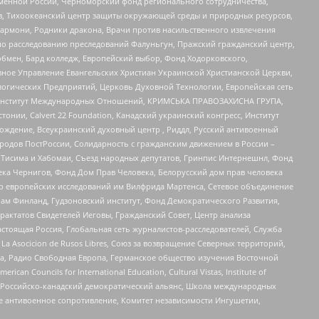
менной России, Черноморский фонд регионального сотрудничества,
, Тихоокеанский центр защиты окружающей среды и природных ресурсов,
 Хармони, Родники дракона, Врачи против насильственного извлечения
по расследованию преследований Фалуньгун, Пражский гражданский центр,
бмен, Бард колледж, Европейский выбор, Фонд Ходорковского,
ное Управление Евангельских Христиан Украинской Христианской Церкви,
огических Предприятий, Церковь Духовной Технологии, Европейская сеть
ий Институт Международных Отношений, КРИМСЬКА ПРАВОЗАХИСНА ГРУПА,
стонии, Calvert 22 Foundation, Канадский украинский конгресс, Институт
ждение, Всеукраинский духовный центр , Риддл, Русский антивоенный
ародов ПостРоссии, Солидарность с гражданским движением в России –
в Тисима и Хабомаи, Съезд народных депутатов, Гринпис Интернешнл, Фонд
ека Чернигов, Фонд Дом Прав Человека, Белорусский дом прав человека
нтр европейских исследований им Вилфрида Мартенса, Сетевое объединение
Чам Финланд, Гудзоновский институт, Фонд Демократического Развития,
актатов Свидетелей Иеговы, Гражданский Совет, Центр анализа
астоящая Россия, Глобальная сеть журналистов-расследователей, Служба
a Asocicion de Rusos Libres, Союз за возвращение Северных территорий,
еста, Радио Свободная Европа, Германское общество изучения Восточной
ouncils for International Education, Cultural Vistas, Institute of
, Российско-канадский демократический альянс, Школа международных
е антивоенное сопротивление, Комитет независимости Ингушетии,