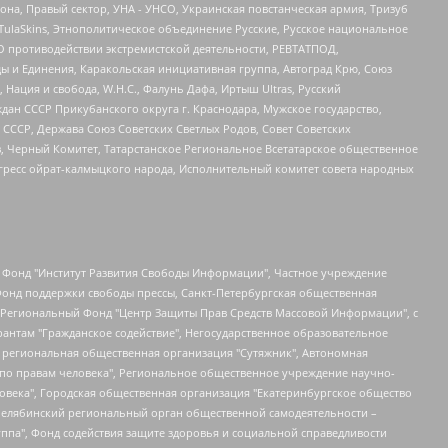
а, Правый сектор, УНА - УНСО, Украинская повстанческая армия, Тризуб
 TulaSkins, Этнополитическое объединение Русские, Русское национальное
О противодействии экстремистской деятельности, РЕВТАТПОД,
ы и Единения, Каракольская инициативная группа, Автоград Крю, Союз
 Нация и свобода, W.H.С., Фалунь Дафа, Иртыш Ultras, Русский
ан СССР Прикубанского округа г. Краснодара, Мужское государство,
СССР, Держава Союз Советских Светлых Родов, Совет Советских
в, Черный Комитет, Татарстанское Региональное Всетатарское общественное
гресс ойрат-калмыцкого народа, Исполнительный комитет совета народных
евосточное общественное движение "Маяк", Санкт-Петербургская ЛГБТ-инициативная группа "Выход", Инициативная группа ЛГБТ+ "Реверс", Алексеев Андрей Викторович, Бекбулатова Таисия Львовна, Беляев Иван Михайлович, Владыкина Елена Сергеевна, Гельман Марат Александрович, Никульшина Вероника Юрьевна, Толоконникова Надежда Андреевна, Шендерович Виктор Анатольевич, Общество с ограниченной ответственностью "Данное сообщение", Общество с ограниченной ответственностью Издательский дом "Новая глава", Айнбиндер Александра Александровна, Московский комьюнити-центр для ЛГБТ+инициатив, Благотворительный фонд развития филантропии, Deutsche Welle (Германия, Kurt-Schumacher-Strasse 3, 53113 Bonn), Борзунова Мария Михайловна, Воробьев Виктор Викторович, Голубева Анна Львовна, Константинова Алла Михайловна, Малкова Ирина Владимировна, Мурадов Мурад Абдулгалимович, Осетинская Елизавета Николаевна, Понасенков Евгений Николаевич, Ганапольский Матвей Юрьевич, Киселев Евгений Алексеевич, Борухович Ирина Григорьевна, Дремин Иван Тимофеевич, Дубровский Дмитрий Викторович, Красноярская региональная общественная организация поддержки и развития альтернативных образовательных технологий и межкультурных коммуникаций "ИНТЕРРА", Маяковская Екатерина Алексеевна, Фейгин Марк Захарович, Филимонов Андрей Викторович, Дзугкоева Регина Николаевна, Доброхотов Роман Александрович, Дудь Юрий Александрович, Елкин Сергей Владимирович, Кругликов Кирилл Игоревич, Сабунаева Мария Леонидовна, Семенов Алексей Владимирович, Шаинян Карен Багратович, Шульман Екатерина Михайловна, Асафьев Артур Валерьевич, Вахштайн Виктор Семенович, Венедиктов Алексей Алексеевич, Лушникова Екатерина Евгеньевна, Волков Леонид Михайлович, Невзоров Александр Глебович, Пархоменко Сергей Борисович, Сироткин Ярослав Николаевич, Кара-Мурза Владимир Владимирович, Баранова Наталья Владимировна, Гозман Леонид Яковлевич, Кагарлицкий Борис Юльевич, Климарев Михаил Валерьевич, Милов Владимир Станиславович, Автономная некоммерческая организация Краснодарский центр современного искусства "Типография", Моргенштерн Алишер Тагирович, Соболь Любовь Эдуардовна, Общество с ограниченной ответственностью "ЛИЗА НОРМ", Каспаров Гарри Кимович, Ходорковский Михаил Борисович, Общество с ограниченной ответственностью "Апрельские тезисы", Данилович Ирина Брониславовна, Кашин Олег Владимирович, Петров Николай Владимирович, Пивоваров Алексей Владимирович, Соколов Михаил Владимирович, Цветкова Юлия Владимировна, Чичваркин Евгений Александрович, Комитет против пыток/Команда против пыток, Общество с ограниченной ответственностью "Первый научный", Общество с ограниченной ответственностью "Вертолет и ко", Белоцерковская Вероника Борисовна, Кац Максим Евгеньевич, Лазарева Татьяна Юрьевна, Шаведдинов Руслан Табризович, Яшин Илья Валерьевич, Общество с ограниченной ответственностью "Иноагент ААВ", Алешковский Дмитрий Петрович, Альбац Евгения Марковна, Быков Дмитрий Львович, Галямина Юлия Евгеньевна, Лойко Сергей Леонидович, Мартынов Кирилл Константинович, Медведев Сергей Александрович, Крашенинников Федор Геннадиевич, Гордеева Катерина Вл