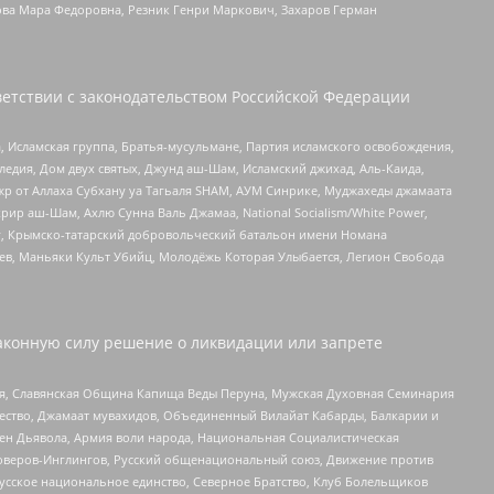
ова Мара Федоровна, Резник Генри Маркович, Захаров Герман
етствии с законодательством Российской Федерации
 Исламская группа, Братья-мусульмане, Партия исламского освобождения,
едия, Дом двух святых, Джунд аш-Шам, Исламский джихад, Аль-Каида,
жр от Аллаха Субхану уа Тагьаля SHAM, АУМ Синрике, Муджахеды джамаата
рир аш-Шам, Ахлю Сунна Валь Джамаа, National Socialism/White Power,
рг, Крымско-татарский добровольческий батальон имени Номана
оев, Маньяки Культ Убийц, Молодёжь Которая Улыбается, Легион Свобода
аконную силу решение о ликвидации или запрете
ья, Славянская Община Капища Веды Перуна, Мужская Духовная Семинария
щество, Джамаат мувахидов, Объединенный Вилайат Кабарды, Балкарии и
ден Дьявола, Армия воли народа, Национальная Социалистическая
роверов-Инглингов, Русский общенациональный союз, Движение против
усское национальное единство, Северное Братство, Клуб Болельщиков