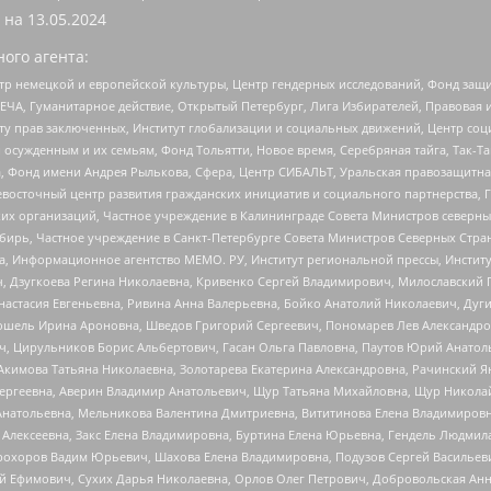
 на
13.05.2024
ого агента:
р немецкой и европейской культуры, Центр гендерных исследований, Фонд защи
ЧА, Гуманитарное действие, Открытый Петербург, Лига Избирателей, Правовая 
иту прав заключенных, Институт глобализации и социальных движений, Центр 
ужденным и их семьям, Фонд Тольятти, Новое время, Серебряная тайга, Так-Так-
, Фонд имени Андрея Рылькова, Сфера, Центр СИБАЛЬТ, Уральская правозащитна
невосточный центр развития гражданских инициатив и социального партнерства, 
 организаций, Частное учреждение в Калининграде Совета Министров северных 
бирь, Частное учреждение в Санкт-Петербурге Совета Министров Северных Стра
а, Информационное агентство МЕМО. РУ, Институт региональной прессы, Инсти
ч, Дзугкоева Регина Николаевна, Кривенко Сергей Владимирович, Милославски
настасия Евгеньевна, Ривина Анна Валерьевна, Бойко Анатолий Николаевич, Дуг
ошель Ирина Ароновна, Шведов Григорий Сергеевич, Пономарев Лев Александро
ч, Цирульников Борис Альбертович, Гасан Ольга Павловна, Паутов Юрий Анато
Акимова Татьяна Николаевна, Золотарева Екатерина Александровна, Рачинский Я
Сергеевна, Аверин Владимир Анатольевич, Щур Татьяна Михайловна, Щур Никола
Анатольевна, Мельникова Валентина Дмитриевна, Вититинова Елена Владимировн
 Алексеевна, Закс Елена Владимировна, Буртина Елена Юрьевна, Гендель Людмил
рохоров Вадим Юрьевич, Шахова Елена Владимировна, Подузов Сергей Васильеви
й Ефимович, Сухих Дарья Николаевна, Орлов Олег Петрович, Добровольская Анн