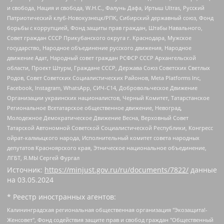
и свобода, Нация и свобода, W.H.С., Фалунь Дафа, Иртыш Ultras, Русский
Патриотический клуб-Новокузнецк/РПК, Сибирский державный союз, Фонд
борьбы с коррупцией, Фонд защиты прав граждан, Штабы Навального,
Совет граждан СССР Прикубанского округа г. Краснодара, Мужское
государство, Народное объединение русского движения, Народное
движение Адат, Народный совет граждан РСФСР СССР Архангельской
области, Проект Штурм, Граждане СССР, Держава Союз Советских Светлых
Родов, Совет Советских Социалистических Районов, Meta Platforms Inc,
Facebook, Instagram, WhatsApp, СИЧ-С14, Добровольческое Движение
Организации украинских националистов, Черный Комитет, Татарстанское
Региональное Всетатарское общественное движение, Невоград,
Молодежное Демократическое Движение Весна, Верховный Совет
Татарской Автономной Советской Социалистической Республики, Конгресс
ойрат-калмыцкого народа, Исполнительный комитет совета народных
депутатов Красноярского края, Этническое национальное объединение,
ЛГБТ, Я.МЫ Сергей Фургал
Источник:
https://minjust.gov.ru/ru/documents/7822/
данные
на
03.05.2024
* Реестр иностранных агентов:
Калининградская региональная общественная организация "Экозащита!-Женсовет", Фонд содействия защите прав и свобод граждан "Общественный вердикт", Фонд "Институт Развития Свободы Информации", Частное учреждение "Информационное агентство МЕМО. РУ", Региональная общественная организация "Общественная комиссия по сохранению наследия академика Сахарова", Фонд поддержки свободы прессы, Санкт-Петербургская общественная правозащитная организация "Гражданский контроль", Межрегиональная общественная организация "Информационно-просветительский центр "Мемориал", Региональный Фонд "Центр Защиты Прав Средств Массовой Информации", с 05.12.2023 Фонд "Центр Защиты Прав Средств массовой информации", Региональная общественная благотворительная организация помощи беженцам и мигрантам "Гражданское содействие", Негосударственное образовательное учреждение дополнительного профессионального образования (повышение квалификации) специалистов "АКАДЕМИЯ ПО ПРАВАМ ЧЕЛОВЕКА", Свердловская региональная общественная организация "Сутяжник", Автономная некоммерческая организация "Центр независимых социологических исследований", Союз общественных объединений "Российский исследовательский центр по правам человека", Региональное общественное учреждение научно-информационный центр "МЕМОРИАЛ", Некоммерческая организация "Фонд защиты гласности", Автономная некоммерческая организация "Институт прав человека", Городская общественная организация "Екатеринбургское общество "МЕМОРИАЛ", Городская общественная организация "Рязанское историко-просветительское и правозащитное общество "Мемориал" (Рязанский Мемориал), Челябинский региональный орган общественной самодеятельности – женское общественное объединение "Женщины Евразии", Челябинский региональный орган общественной самодеятельности "Уральская правозащитная группа", Фонд содействия защите здоровья и социальной справедливости имени Андрея Рылькова, Автономная Некоммерческая Организация "Аналитический Центр Юрия Левады", Автономная некоммерческая организация социальной поддержки населения "Проект Апрель", Региональная общественная организация помощи женщинам и детям, находящимся в кризисной ситуации "Информационно-методический центр "Анна", Фонд содействия развитию массовых коммуникаций и правовому просвещению "Так-так-Так", Фонд содействия устойчивому развитию "Серебряная тайга", Свердловский региональный общественный фонд социальных проектов "Новое время", "Idel.Реалии", Кавказ.Реалии, Крым.Реалии, Телеканал Настоящее Время, Татаро-башкирская служба Радио Свобода (Azatliq Radiosi), Радио Свободная Европа/Радио Свобода (PCE/PC), "Сибирь.Реалии", "Фактограф", Благотворительный фонд помощи осужденным и их семьям, Автономная некоммерческая организация "Институт глобализации и социальных движений", Фонд "В защиту прав заключенных", Частное учреждение "Центр поддержки и содействия развитию средств массовой информации", Пензенский региональный общественный благотворительный фонд "Гражданский союз", "Север.Реалии", Некоммерческая организация Фонд "Правовая инициатива", Общество с ограниченной ответственностью "Радио Свободная Европа/Радио Свобода", Чешское информационное агентство "MEDIUM-ORIENT", Красноярская региональная общественная организация "Мы против СПИДа", Камалягин Денис Николаевич, Маркелов Сергей Евгеньевич, Пономарев Лев Александрович, Савицкая Людмила Алексеевна, Автономная некоммерческая организация "Центр по работе с проблемой насилия "НАСИЛИЮ.НЕТ", Межрегиональный профессиональный союз работников здравоохранения "Альянс врачей", Юридическое лицо, зарегистрированное в Латвийской Республике, SIA "Medusa Project" (регистрационный номер 40103797863, дата регистрации 10.06.2014), Некоммерческая организация "Фонд по борьбе с коррупцией", Автономная некоммерческая организация "Институт права и публичной политики", Баданин Роман Сергеевич, Гликин Максим Александрович, Железнова Мария Михайловна, Лукьянова Юлия Сергеевна, Маетная Елизавета Витальевна, Маняхин Петр Борисович, Чуракова Ольга Владимировна, Ярош Юлия Петровна, Юридическое лицо "The Insider SIA", зарегистрированное в Риге, Латвийская Республика (дата регистрации 26.06.2015), являющееся администратором доменного имени интернет-издания "The Insider SIA", https://theins.ru, Постернак Алексей Евгеньевич, Рубин Михаил Аркадьевич, Анин Роман Александрович, Юридическое лицо Istories fonds, зарегистрированное в Латвийской Республике (регистрационный номер 50008295751, дата регистрации 24.02.2020), Великовский Дмитрий Александрович, Долинина Ирина Николаевна, Мароховская Алеся Алексеевна, Шлейнов Роман Юрьевич, Шмагун Олеся Валентиновна, Общество с ограниченной ответственностью "Альтаир 2021", Общество с ограниченной ответственностью "Вега 2021", Общество с ограниченной ответственностью "Главный редактор 2021", Общество с ограниченной ответственностью "Ромашки монолит", Важенков Артем Валерьевич, Ивановская областная общественная организация "Центр гендерных исследований", Гурман Юрий Альбертович, Медиапроект "ОВД-Инфо", Егоров Владимир Владимирович, Жилинский Владимир Александрович, Общество с ограниченной ответственностью "ЗП", Иванова София Юрьевна, Карезина Инна Павловна, Кильтау Екатерина Викторовна, Петров Алексей Викторович, Пискунов Сергей Евгеньевич, Смирнов Сергей Сергеевич, Тихонов Михаил Сергеевич, Общество с ограниченной ответственностью "ЖУРНАЛИСТ-ИНОСТРАННЫЙ АГЕНТ", Арапова Галина Юрьевна, Вольтская Татьяна Анатольевна, Американская компания "Mason G.E.S. Anonymous Foundation" (США), являющаяся владельцем интернет-издания https://mnews.world/, Компания "Stichting Bellingcat", зарегистрированная в Нидерландах (дата регистрации 11.07.2018), Захаров Андрей Вячеславович, Клепиковская Екатерина Дмитриевна, Общество с ограниченной ответственностью "МЕМО", Перл Роман Александрович, Симонов Евгений Алексеевич, Соловьева Елена Анатольевна, Сотников Даниил Владимирович, Сурначева Елизавета Дмитриевна, Автономная некоммерческая организация по защите прав человека и информированию населения "Якутия – Наше Мнение", Общество с ограниченной ответственностью "Москоу диджитал медиа", с 26.01.2023 Общество с ограниченной ответственностью "Чайка Белые сады", Ветошкина Валерия Валерьевна, Заговора Максим Александрович, Межрегиональное общественное движение "Российская ЛГБТ - сеть", Оленичев Максим Владимирович, Павлов Иван Юрьевич, Скворцова Елена Сергеевна, Общество с ограниченной ответственностью "Как бы инагент", Кочетков Игорь Викторович, Общество с ограниченной ответственностью "Честные выборы", Еланчик Олег Александрович, Общество с ограниченной ответственностью "Нобелевский призыв", Гималова Регина Эмилевна, Григорьев Андрей Валерьевич, Григорьева Алина Александровна, Ассоциация по содействию защите прав призывников, альтернативнослужащих и военнослужащих "Правозащитная группа "Гражданин.Армия.Право", Хисамова Регина Фаритовна, Автономная некоммерческая организация по реализации социально-правовых программ "Лилит", Дальневосточное общественное движение "Маяк", Санкт-Петербургская ЛГБТ-инициативная группа "Выход", Инициативная группа ЛГБТ+ "Реверс", Алексеев Андрей Викторович, Бекбулатова Таисия Львовна, Беляев Иван Михайлович, Владыкина Елена Сергеевна, Гельман Марат Александрович, Никульшина Вероника Юрьевна, Толоконникова Надежда Андреевна, Шендерович Виктор Анатольевич, Общество с ограниченной ответственностью "Данное сообщение", Общество с ограниченной ответственностью Издательский дом "Новая глава", Айнбиндер Александра Александровна, Московский комьюнити-центр для ЛГБТ+инициатив, Благотворительный фонд развития филантропии, Deutsche Welle (Германия, Kurt-Schumacher-Strasse 3, 53113 Bonn), Борзунова Мария Михайловна, Воробьев Виктор Викторович, Голубева Анна Львовна, Константинова Алла Михайловна, Малкова Ирина Владимировна, Мурадов Мурад Абдулгалимович, Осетинская Елизавета Николаевна, Понасенков Евгений Николаевич, Ганапольский Матвей Юрьевич, Киселев Евгений Алексеевич, Борухович Ирина Григорьевна, Дремин Иван Тимофеевич, Дубровский Дмитрий Викторович, Красноярская региональная общественная организация поддержки и развития альтернативных образовательных технологий и межкультурных коммуникаций "ИНТЕРРА", Маяковская Екатерина Алексеевна, Фейгин Марк Захарович, Филимонов Андрей Викторович, Дзугкоева Регина Николаевна, Доброхотов Роман Александрович, Дудь Юрий Александрович, Елкин Сергей Владимирович, Кругликов Кирилл Игоревич, Сабунаева Мария Леонидовна, Семенов Алексей Владимирович, Шаинян Карен Багратович, Шульман Екатерина Михайловна, Асафьев Артур Валерьевич, Вахштайн Виктор Семенович, Венедиктов Алексей Алексеевич, Лушникова Екатерина Евгеньевна, Волков Леонид Михайлович, Невзоров Александр Глебович, Пархоменко Сергей Борисович, Сироткин Ярослав Николаевич, Кара-Мурза Владимир Владимирович, Баранова Наталья Владимировна, Гозман Леонид Яковлевич, Кагарлицкий Борис Юльевич, Климарев Михаил Валерьевич, Милов Владимир Станиславович, Автономная некоммерческая организация Краснодарский центр современного искусства "Типография", Моргенштерн Алишер Тагирович, Соболь Любовь Эдуардовна, Общество с ограниченной ответственностью "ЛИЗА НОРМ", Каспаров Гарри Кимович, Ходорковский Михаил Борисович, Общество с ограниченной ответственностью "Апрельские тезисы", Данилович Ирина Брониславовна, Кашин Олег Владимирович, Петров Николай Владимирович, Пивоваров Алексей Владимирович, Соколов Михаил Владимирович, Цветкова Юлия Владимировна, Чичваркин Евгений Александрович, Комитет против пыток/Команда против пыток, Общество с ограниченной ответственностью "Первый научный", Общество с ограниченной ответственностью "Вертолет и ко", Белоцерковская Вероника Борисовна, Кац Максим Евгеньевич, Лазарева Татьяна Юрьевна, Шаведдинов Руслан Табризович, Яшин Илья Валерьевич, Общество с ограниченной ответственностью "Иноагент ААВ", Алешковский Дмитрий Петрович, Альбац Евгения Марковна, Быков Дмитрий Львович, Галямина Юлия Евгеньевна, Лойко Сергей Леонидович, Мартынов Кирилл Константинович, Медведев Сергей Александрович, Крашенинников Федор Геннадиевич, Гордеева Катерина Вл