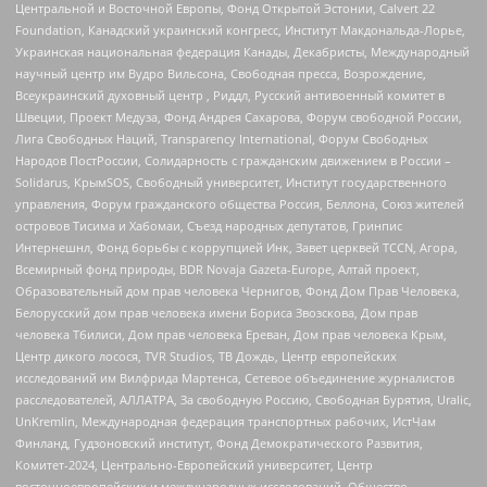
Центральной и Восточной Европы, Фонд Открытой Эстонии, Calvert 22
Foundation, Канадский украинский конгресс, Институт Макдональда-Лорье,
Украинская национальная федерация Канады, Декабристы, Международный
научный центр им Вудро Вильсона, Свободная пресса, Возрождение,
Всеукраинский духовный центр , Риддл, Русский антивоенный комитет в
Швеции, Проект Медуза, Фонд Андрея Сахарова, Форум свободной России,
Лига Свободных Наций, Transparеncy International, Форум Свободных
Народов ПостРоссии, Солидарность с гражданским движением в России –
Solidarus, КрымSOS, Свободный университет, Институт государственного
управления, Форум гражданского общества Россия, Беллона, Союз жителей
островов Тисима и Хабомаи, Съезд народных депутатов, Гринпис
Интернешнл, Фонд борьбы с коррупцией Инк, Завет церквей TCCN, Агора,
Всемирный фонд природы, BDR Novaja Gazeta-Europe, Алтай проект,
Образовательный дом прав человека Чернигов, Фонд Дом Прав Человека,
Белорусский дом прав человека имени Бориса Звозскова, Дом прав
человека Тбилиси, Дом прав человека Ереван, Дом прав человека Крым,
Центр дикого лосося, TVR Studios, ТВ Дождь, Центр европейских
исследований им Вилфрида Мартенса, Сетевое объединение журналистов
расследователей, АЛЛАТРА, За свободную Россию, Свободная Бурятия, Uralic,
UnKremlin, Международная федерация транспортных рабочих, ИстЧам
Финланд, Гудзоновский институт, Фонд Демократического Развития,
Комитет-2024, Центрально-Европейский университет, Центр
восточноевропейских и международных исследований, Общество