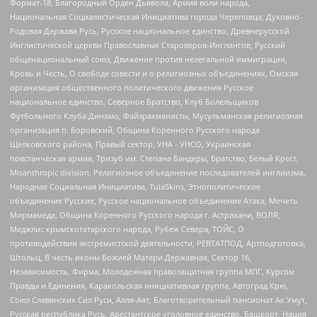
Формат-18, Благородный Орден Дьявола, Армия воли народа,
Национальная Социалистическая Инициатива города Череповца, Духовно-
Родовая Держава Русь, Русское национальное единство, Древнерусской
Инглистической церкви Православных Староверов-Инглингов, Русский
общенациональный союз, Движение против нелегальной иммиграции,
Кровь и Честь, О свободе совести и о религиозных объединениях, Омская
организация общественного политического движения Русское
национальное единство, Северное Братство, Клуб Болельщиков
Футбольного Клуба Динамо, Файзрахманисты, Мусульманская религиозная
организация п. Боровский, Община Коренного Русского народа
Щелковского района, Правый сектор, УНА - УНСО, Украинская
повстанческая армия, Тризуб им. Степана Бандеры, Братство, Белый Крест,
Misanthropic division, Религиозное объединение последователей инглиизма,
Народная Социальная Инициатива, TulaSkins, Этнополитическое
объединение Русские, Русское национальное объединение Атака, Мечеть
Мирмамеда, Община Коренного Русского народа г. Астрахани, ВОЛЯ,
Меджлис крымскотатарского народа, Рубеж Севера, ТОЙС, О
противодействии экстремистской деятельности, РЕВТАТПОД, Артподготовка,
Штольц, В честь иконы Божией Матери Державная, Сектор 16,
Независимость, Фирма, Молодежная правозащитная группа МПГ, Курсом
Правды и Единения, Каракольская инициативная группа, Автоград Крю,
Союз Славянских Сил Руси, Алля-Аят, Благотворительный пансионат Ак Умут,
Русская республика Русь, Арестантское уголовное единство, Башкорт, Нация