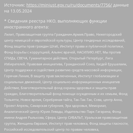
Источник:
https://minjust.gov.ru/ru/documents/7756/
данные
на
13.05.2024
* Сведения реестра НКО, выполняющих функции
иностранного агента:
Лилит, Правозащитная группа Гражданин.Армия.Право, Нижегородский
центр немецкой и европейской культуры, Центр гендерных исследований,
Фонд защиты прав граждан Штаб, Институт права и публичной политики,
Фонд борьбы с коррупцией, Альянс врачей, НАСИЛИЮ.НЕТ, Мы против
СПИДа, СВЕЧА, Гуманитарное действие, Открытый Петербург, Лига
Избирателей, Правовая инициатива, Гражданский Союз, Хасдей Ерушалаим,
Центр поддержки и содействия развитию средств массовой информации,
Горячая Линия, В защиту прав заключенных, Институт глобализации и
социальных движений, Центр социально-информационных инициатив
Действие, Благотворительный фонд охраны здоровья и защиты прав
граждан, Благотворительный фонд помощи осужденным и их семьям, Фонд
Тольятти, Новое время, Серебряная тайга, Так-Так-Так, Сова, центр Анна,
Проект Апрель, Самарская губерния, Эра здоровья, Мемориал,
Аналитический Центр Юрия Левады, Издательство Парк Гагарина, Фонд
имени Андрея Рылькова, Сфера, Центр СИБАЛЬТ, Уральская правозащитная
группа, Женщины Евразии, Институт прав человека, Фонд защиты гласности,
Российский исследовательский центр по правам человека,