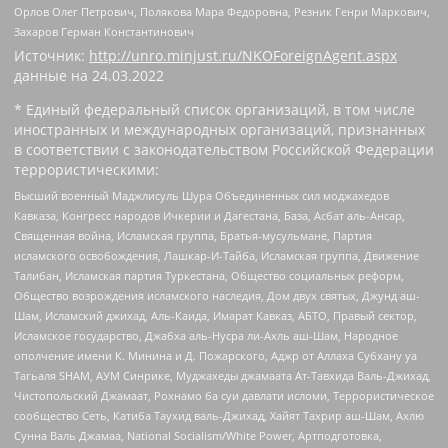
Орлов Олег Петрович, Полякова Мара Федоровна, Резник Генри Маркович,
Захаров Герман Константинович
Источник:
http://unro.minjust.ru/NKOForeignAgent.aspx
данные на
24.03.2022
* Единый федеральный список организаций, в том числе
иностранных и международных организаций, признанных
в соответствии с законодательством Российской Федерации
террористическими:
Высший военный Маджлисуль Шура Объединенных сил моджахедов
Кавказа, Конгресс народов Ичкерии и Дагестана, База, Асбат аль-Ансар,
Священная война, Исламская группа, Братья-мусульмане, Партия
исламского освобождения, Лашкар-И-Тайба, Исламская группа, Движение
Талибан, Исламская партия Туркестана, Общество социальных реформ,
Общество возрождения исламского наследия, Дом двух святых, Джунд аш-
Шам, Исламский джихад, Аль-Каида, Имарат Кавказ, АБТО, Правый сектор,
Исламское государство, Джабха аль-Нусра ли-Ахль аш-Шам, Народное
ополчение имени К. Минина и Д. Пожарского, Аджр от Аллаха Субхану уа
Тагьаля SHAM, АУМ Синрике, Муджахеды джамаата Ат-Тавхида Валь-Джихад,
Чистопольский Джамаат, Рохнамо ба суи давлати исломи, Террористическое
сообщество Сеть, Катиба Таухид валь-Джихад, Хайят Тахрир аш-Шам, Ахлю
Сунна Валь Джамаа, National Socialism/White Power, Артподготовка,