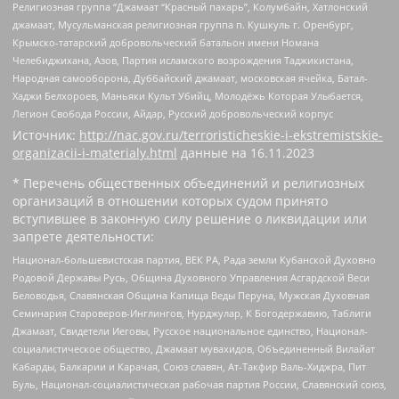
Религиозная группа “Джамаат “Красный пахарь”, Колумбайн, Хатлонский
джамаат, Мусульманская религиозная группа п. Кушкуль г. Оренбург,
Крымско-татарский добровольческий батальон имени Номана
Челебиджихана, Азов, Партия исламского возрождения Таджикистана,
Народная самооборона, Дуббайский джамаат, московская ячейка, Батал-
Хаджи Белхороев, Маньяки Культ Убийц, Молодёжь Которая Улыбается,
Легион Свобода России, Айдар, Русский добровольческий корпус
Источник:
http://nac.gov.ru/terroristicheskie-i-ekstremistskie-
organizacii-i-materialy.html
данные на
16.11.2023
* Перечень общественных объединений и религиозных
организаций в отношении которых судом принято
вступившее в законную силу решение о ликвидации или
запрете деятельности:
Национал-большевистская партия, ВЕК РА, Рада земли Кубанской Духовно
Родовой Державы Русь, Община Духовного Управления Асгардской Веси
Беловодья, Славянская Община Капища Веды Перуна, Мужская Духовная
Семинария Староверов-Инглингов, Нурджулар, К Богодержавию, Таблиги
Джамаат, Свидетели Иеговы, Русское национальное единство, Национал-
социалистическое общество, Джамаат мувахидов, Объединенный Вилайат
Кабарды, Балкарии и Карачая, Союз славян, Ат-Такфир Валь-Хиджра, Пит
Буль, Национал-социалистическая рабочая партия России, Славянский союз,