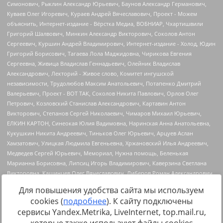
Для повышения удобства сайта мы используем
cookies (
подробнее
). К сайту подключены
сервисы Yandex.Metrika, LiveInternet, top.mail.ru,
Источник:
https://minjust.gov.ru/uploaded/files/reestr-