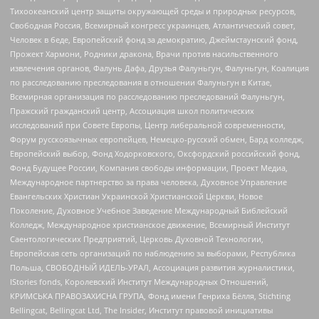
Тихоокеанский центр защиты окружающей среды и природных ресурсов,
Свободная Россия, Всемирный конгресс украинцев, Атлантический совет,
Человек в беде, Европейский фонд за демократию, Джеймстаунский фонд,
Прожект Хармони, Родники дракона, Врачи против насильственного
извлечения органов, Фалунь Дафа, Друзья Фалуньгун, Фалуньгун, Коалиция
по расследованию преследования в отношении Фалуньгун в Китае,
Всемирная организация по расследованию преследований Фалуньгун,
Пражский гражданский центр, Ассоциация школ политических
исследований при Совете Европы, Центр либеральной современности,
Форум русскоязычных европейцев, Немецко-русский обмен, Бард колледж,
Европейский выбор, Фонд Ходорковского, Оксфордский российский фонд,
Фонд Будущее России, Компания свободы информации, Проект Медиа,
Международное партнерство за права человека, Духовное Управление
Евангельских Христиан Украинской Христианской Церкви, Новое
Поколение, Духовное Учебное Заведение Международный Библейский
Колледж, Международное христианское движение, Всемирный Институт
Саентологических Предприятий, Церковь Духовной Технологии,
Европейская сеть организаций по наблюдению за выборами, Республика
Польша, СВОБОДНЫЙ ИДЕЛЬ-УРАЛ, Ассоциация развития журналистики,
IStories fonds, Королевский Институт Международных Отношений,
КРИМСЬКА ПРАВОЗАХИСНА ГРУПА, Фонд имени Генриха Бёлля, Stichting
Bellingcat, Bellingcat Ltd, The Insider, Институт правовой инициативы