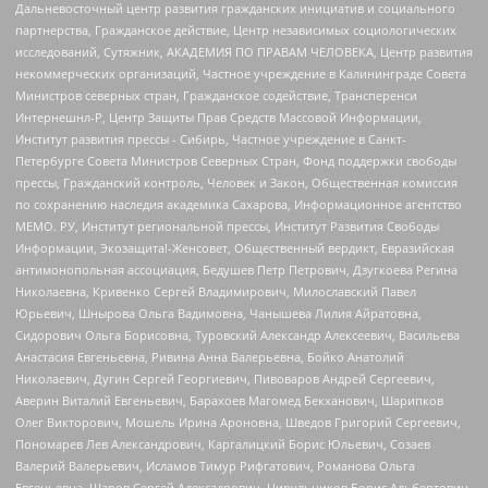
Дальневосточный центр развития гражданских инициатив и социального
партнерства, Гражданское действие, Центр независимых социологических
исследований, Сутяжник, АКАДЕМИЯ ПО ПРАВАМ ЧЕЛОВЕКА, Центр развития
некоммерческих организаций, Частное учреждение в Калининграде Совета
Министров северных стран, Гражданское содействие, Трансперенси
Интернешнл-Р, Центр Защиты Прав Средств Массовой Информации,
Институт развития прессы - Сибирь, Частное учреждение в Санкт-
Петербурге Совета Министров Северных Стран, Фонд поддержки свободы
прессы, Гражданский контроль, Человек и Закон, Общественная комиссия
по сохранению наследия академика Сахарова, Информационное агентство
МЕМО. РУ, Институт региональной прессы, Институт Развития Свободы
Информации, Экозащита!-Женсовет, Общественный вердикт, Евразийская
антимонопольная ассоциация, Бедушев Петр Петрович, Дзугкоева Регина
Николаевна, Кривенко Сергей Владимирович, Милославский Павел
Юрьевич, Шнырова Ольга Вадимовна, Чанышева Лилия Айратовна,
Сидорович Ольга Борисовна, Туровский Александр Алексеевич, Васильева
Анастасия Евгеньевна, Ривина Анна Валерьевна, Бойко Анатолий
Николаевич, Дугин Сергей Георгиевич, Пивоваров Андрей Сергеевич,
Аверин Виталий Евгеньевич, Барахоев Магомед Бекханович, Шарипков
Олег Викторович, Мошель Ирина Ароновна, Шведов Григорий Сергеевич,
Пономарев Лев Александрович, Каргалицкий Борис Юльевич, Созаев
Валерий Валерьевич, Исламов Тимур Рифгатович, Романова Ольга
Евгеньевна, Щаров Сергей Алексадрович, Цирульников Борис Альбертович,