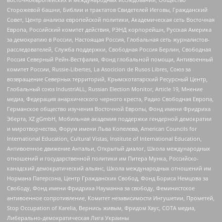
Сторожевой башни, Библии и трактатов Свидетелей Иеговы, Гражданский
Совет, Центр анализа европейской политики, Академическая сеть Восточная
Европа, Российский комитет действия, РЭНД корпорейшн, Русская Америка
за демократию в России, Настоящая Россия, Глобальная сеть журналистов-
расследователей, Служба поддержки, Свободная Россия Берлин, Свободная
Россия Северный Рейн-Вестфалия, Фонд глобальной помощи, Антивоенный
комитет России, Russie-Libertes, La Asocicion de Rusos Libres, Союз за
возвращение Северных территорий, Крымскотатарский Ресурсный Центр,
Глобальный союз IndustriALL, Russian Election Monitor, Article 19, Мнение
медиа, Федерация анархического черного креста, Радио Свободная Европа,
Германское общество изучения Восточной Европы, Фонд имени Фридриха
Эберта, XZ gGmbH, Мобильная академия поддержки гендерной демократии
и миротворчества, Форум имени Льва Копелева, American Councils for
International Education, Cultural Vistas, Institute of International Education,
Антивоенное движение Антальи, Открытый диалог, Школа международных
отношений и государственной политики им Питера Мунка, Российско-
канадский демократический альянс, Школа международных отношений им
Нормана Патерсона, Центр Гражданских Свобод, Фонд Бориса Немцова за
Свободу, Фонд имени Фридриха Науманна за свободу, Феминистское
антивоенное сопротивление, Комитет независимости Ингушетии, Прометей,
Stop Occupation of Karelia, Вернись живым, Фридом Хаус, СОТА медиа,
Либерально-демократическая Лига Украины