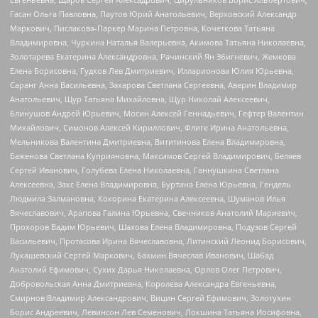
Гасан Ольга Павловна, Паутов Юрий Анатольевич, Верховский Александр
Маркович, Пислакова-Паркер Марина Петровна, Кочеткова Татьяна
Владимировна, Чуркина Наталья Валерьевна, Акимова Татьяна Николаевна,
Золотарева Екатерина Александровна, Рачинский Ян Збигневич, Жемкова
Елена Борисовна, Гудков Лев Дмитриевич, Илларионова Юлия Юрьевна,
Саранг Анна Васильевна, Захарова Светлана Сергеевна, Аверин Владимир
Анатольевич, Щур Татьяна Михайловна, Щур Николай Алексеевич,
Блинушов Андрей Юрьевич, Мосин Алексей Геннадьевич, Гефтер Валентин
Михайлович, Симонов Алексей Кириллович, Флиге Ирина Анатольевна,
Мельникова Валентина Дмитриевна, Вититинова Елена Владимировна,
Баженова Светлана Куприяновна, Максимов Сергей Владимирович, Беляев
Сергей Иванович, Голубева Елена Николаевна, Ганнушкина Светлана
Алексеевна, Закс Елена Владимировна, Буртина Елена Юрьевна, Гендель
Людмила Залмановна, Кокорина Екатерина Алексеевна, Шуманов Илья
Вячеславович, Арапова Галина Юрьевна, Свечников Анатолий Мариевич,
Прохоров Вадим Юрьевич, Шахова Елена Владимировна, Подузов Сергей
Васильевич, Протасова Ирина Вячеславовна, Литинский Леонид Борисович,
Лукашевский Сергей Маркович, Бахмин Вячеслав Иванович, Шабад
Анатолий Ефимович, Сухих Дарья Николаевна, Орлов Олег Петрович,
Добровольская Анна Дмитриевна, Королева Александра Евгеньевна,
Смирнов Владимир Александрович, Вицин Сергей Ефимович, Золотухин
Борис Андреевич, Левинсон Лев Семенович, Локшина Татьяна Иосифовна,