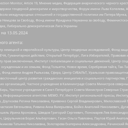
lection Monitor, Article 19, Мнение медиа, Федерация анархического черного кр
и гендерной демократии и миротворчества, Форум имени Льва Копелева, American C
г, Школа международных отношений и государственной политики им Питера Мунка
 Немцова за Свободу, Фонд имени Фридриха Науманна за свободу, Феминистско
медиа, Либерально-демократическая Лига Украины
 на
13.05.2024
ого агента:
р немецкой и европейской культуры, Центр гендерных исследований, Фонд защи
ЧА, Гуманитарное действие, Открытый Петербург, Лига Избирателей, Правовая 
иту прав заключенных, Институт глобализации и социальных движений, Центр 
ужденным и их семьям, Фонд Тольятти, Новое время, Серебряная тайга, Так-Так-
, Фонд имени Андрея Рылькова, Сфера, Центр СИБАЛЬТ, Уральская правозащитна
невосточный центр развития гражданских инициатив и социального партнерства, 
 организаций, Частное учреждение в Калининграде Совета Министров северных 
бирь, Частное учреждение в Санкт-Петербурге Совета Министров Северных Стра
а, Информационное агентство МЕМО. РУ, Институт региональной прессы, Инсти
ч, Дзугкоева Регина Николаевна, Кривенко Сергей Владимирович, Милославски
настасия Евгеньевна, Ривина Анна Валерьевна, Бойко Анатолий Николаевич, Дуг
ошель Ирина Ароновна, Шведов Григорий Сергеевич, Пономарев Лев Александро
ч, Цирульников Борис Альбертович, Гасан Ольга Павловна, Паутов Юрий Анато
Акимова Татьяна Николаевна, Золотарева Екатерина Александровна, Рачинский Я