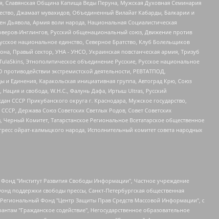
ья, Славянская Община Капища Веды Перуна, Мужская Духовная Семинария
щество, Джамаат мувахидов, Объединенный Вилайат Кабарды, Балкарии и
ден Дьявола, Армия воли народа, Национальная Социалистическая
роверов-Инглингов, Русский общенациональный союз, Движение против
усское национальное единство, Северное Братство, Клуб Болельщиков
а, Правый сектор, УНА - УНСО, Украинская повстанческая армия, Тризуб
 TulaSkins, Этнополитическое объединение Русские, Русское национальное
О противодействии экстремистской деятельности, РЕВТАТПОД,
ы и Единения, Каракольская инициативная группа, Автоград Крю, Союз
 Нация и свобода, W.H.С., Фалунь Дафа, Иртыш Ultras, Русский
ан СССР Прикубанского округа г. Краснодара, Мужское государство,
СССР, Держава Союз Советских Светлых Родов, Совет Советских
в, Черный Комитет, Татарстанское Региональное Всетатарское общественное
гресс ойрат-калмыцкого народа, Исполнительный комитет совета народных
евосточное общественное движение "Маяк", Санкт-Петербургская ЛГБТ-инициативная группа "Выход", Инициативная группа ЛГБТ+ "Реверс", Алексеев Андрей Викторович, Бекбулатова Таисия Львовна, Беляев Иван Михайлович, Владыкина Елена Сергеевна, Гельман Марат Александрович, Никульшина Вероника Юрьевна, Толоконникова Надежда Андреевна, Шендерович Виктор Анатольевич, Общество с ограниченной ответственностью "Данное сообщение", Общество с ограниченной ответственностью Издательский дом "Новая глава", Айнбиндер Александра Александровна, Московский комьюнити-центр для ЛГБТ+инициатив, Благотворительный фонд развития филантропии, Deutsche Welle (Германия, Kurt-Schumacher-Strasse 3, 53113 Bonn), Борзунова Мария Михайловна, Воробьев Виктор Викторович, Голубева Анна Львовна, Константинова Алла Михайловна, Малкова Ирина Владимировна, Мурадов Мурад Абдулгалимович, Осетинская Елизавета Николаевна, Понасенков Евгений Николаевич, Ганапольский Матвей Юрьевич, Киселев Евгений Алексеевич, Борухович Ирина Григорьевна, Дремин Иван Тимофеевич, Дубровский Дмитрий Викторович, Красноярская региональная общественная организация поддержки и развития альтернативных образовательных технологий и межкультурных коммуникаций "ИНТЕРРА", Маяковская Екатерина Алексеевна, Фейгин Марк Захарович, Филимонов Андрей Викторович, Дзугкоева Регина Николаевна, Доброхотов Роман Александрович, Дудь Юрий Александрович, Елкин Сергей Владимирович, Кругликов Кирилл Игоревич, Сабунаева Мария Леонидовна, Семенов Алексей Владимирович, Шаинян Карен Багратович, Шульман Екатерина Михайловна, Асафьев Артур Валерьевич, Вахштайн Виктор Семенович, Венедиктов Алексей Алексеевич, Лушникова Екатерина Евгеньевна, Волков Леонид Михайлович, Невзоров Александр Глебович, Пархоменко Сергей Борисович, Сироткин Ярослав Николаевич, Кара-Мурза Владимир Владимирович, Баранова Наталья Владимировна, Гозман Леонид Яковлевич, Кагарлицкий Борис Юльевич, Климарев Михаил Валерьевич, Милов Владимир Станиславович, Автономная некоммерческая организация Краснодарский центр современного искусства "Типография", Моргенштерн Алишер Тагирович, Соболь Любовь Эдуардовна, Общество с ограниченной ответственностью "ЛИЗА НОРМ", Каспаров Гарри Кимович, Ходорковский Михаил Борисович, Общество с ограниченной ответственностью "Апрельские тезисы", Данилович Ирина Брониславовна, Кашин Олег Владимирович, Петров Николай Владимирович, Пивоваров Алексей Владимирович, Соколов Михаил Владимирович, Цветкова Юлия Владимировна, Чичваркин Евгений Александрович, Комитет против пыток/Команда против пыток, Общество с ограниченной ответственностью "Первый научный", Общество с ограниченной ответственностью "Вертолет и ко", Белоцерковская Вероника Борисовна, Кац Максим Евгеньевич, Лазарева Татьяна Юрьевна, Шаведдинов Руслан Табризович, Яшин Илья Валерьевич, Общество с ограниченной ответственностью "Иноагент ААВ", Алешковский Дмитрий Петрович, Альбац Евгения Марковна, Быков Дмитрий Львович, Галямина Юлия Евгеньевна, Лойко Сергей Леонидович, Мартынов Кирилл Константинович, Медведев Сергей Александрович, Крашенинников Федор Геннадиевич, Гордеева Катерина Вл