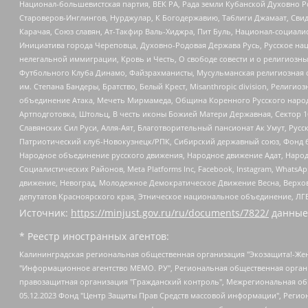
Национал-большевистская партия, ВЕК РА, Рада земли Кубанской Духовно
Староверов-Инглингов, Нурджулар, К Богодержавию, Таблиги Джамаат, Сви
Карачая, Союз славян, Ат-Такфир Валь-Хиджра, Пит Буль, Национал-социал
Инициатива города Череповца, Духовно-Родовая Держава Русь, Русское н
нелегальной иммиграции, Кровь и Честь, О свободе совести и о религиоз
Футбольного Клуба Динамо, Файзрахманисты, Мусульманская религиозная о
им. Степана Бандеры, Братство, Белый Крест, Misanthropic division, Рели
объединение Атака, Мечеть Мирмамеда, Община Коренного Русского народа
Артподготовка, Штольц, В честь иконы Божией Матери Державная, Сектор 1
Славянских Сил Руси, Алля-Аят, Благотворительный пансионат Ак Умут, Русск
Патриотический клуб-Новокузнецк/РПК, Сибирский державный союз, Фонд б
Народное объединение русского движения, Народное движение Адат, Народ
Социалистических Районов, Meta Platforms Inc, Facebook, Instagram, Wha
движение, Невоград, Молодежное Демократическое Движение Весна, Верхов
депутатов Красноярского края, Этническое национальное объединение, ЛГ
Источник:
https://minjust.gov.ru/ru/documents/7822/
данные
* Реестр иностранных агентов:
Калининградская региональная общественная организация "Экозащита!-Женсовет", Фонд содействия защите прав и свобод граждан "Общественный вердикт", Фонд "Институт Развития Свободы Информации", Частное учреждение "Информационное агентство МЕМО. РУ", Региональная общественная организация "Общественная комиссия по сохранению наследия академика Сахарова", Фонд поддержки свободы прессы, Санкт-Петербургская общественная правозащитная организация "Гражданский контроль", Межрегиональная общественная организация "Информационно-просветительский центр "Мемориал", Региональный Фонд "Центр Защиты Прав Средств Массовой Информации", с 05.12.2023 Фонд "Центр Защиты Прав Средств массовой информации", Региональная общественная благотворительная организация помощи беженцам и мигрантам "Гражданское содействие", Негосударственное образовательное учреждение дополнительного профессионального образования (повышение квалификации) специалистов "АКАДЕМИЯ ПО ПРАВАМ ЧЕЛОВЕКА", Свердловская региональная общественная организация "Сутяжник", Автономная некоммерческая организация "Центр независимых социологических исследований", Союз общественных объединений "Российский исследовательский центр по правам человека", Региональное общественное учреждение научно-информационный центр "МЕМОРИАЛ", Некоммерческая организация "Фонд защиты гласности", Автономная некоммерческая организация "Институт прав человека", Городская общественная организация "Екатеринбургское общество "МЕМОРИАЛ", Городская общественная организация "Рязанское историко-просветительское и правозащитное общество "Мемориал" (Рязанский Мемориал), Челябинский региональный орган общественной самодеятельности – женское общественное объединение "Женщины Евразии", Челябинский региональный орган общественной самодеятельности "Уральская правозащитная группа", Фонд содействия защите здоровья и социальной справедливости имени Андрея Рылькова, Автономная Некоммерческая Организация "Аналитический Центр Юрия Левады", Автономная некоммерческая организация социальной поддержки населения "Проект Апрель", Региональная общественная организация помощи женщинам и детям, находящимся в кризисной ситуации "Информационно-методический центр "Анна", Фонд содействия развитию массовых коммуникаций и правовому просвещению "Так-так-Так", Фонд содействия устойчивому развитию "Серебряная тайга", Свердловский региональный общественный фонд социальных проектов "Новое время", "Idel.Реалии", Кавказ.Реалии, Крым.Реалии, Телеканал Настоящее Время, Татаро-башкирская служба Радио Свобода (Azatliq Radiosi), Радио Свободная Европа/Радио Свобода (PCE/PC), "Сибирь.Реалии", "Фактограф", Благотворительный фонд помощи осужденным и их семьям, Автономная некоммерческая организация "Институт глобализации и социальных движений", Фонд "В защиту прав заключенных", Частное учреждение "Центр поддержки и содействия развитию средств массовой информации", Пензенский региональный общественный благотворительный фонд "Гражданский союз", "Север.Реалии", Некоммерческая организация Фонд "Правовая инициатива", Общество с ограниченной ответственностью "Радио Свободная Европа/Радио Свобода", Чешское информационное агентство "MEDIUM-ORIENT", Красноярская региональная общественная организация "Мы против СПИДа", Камалягин Денис Николаевич, Маркелов Сергей Евгеньевич, Пономарев Лев Александрович, Савицкая Людмила Алексеевна, Автоно