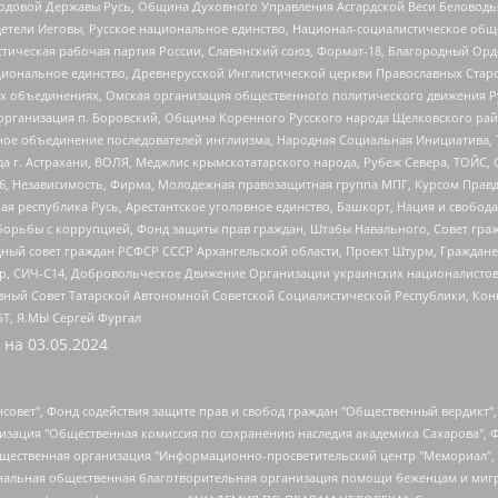
 Родовой Державы Русь, Община Духовного Управления Асгардской Веси Беловод
детели Иеговы, Русское национальное единство, Национал-социалистическое об
истическая рабочая партия России, Славянский союз, Формат-18, Благородный Ор
ациональное единство, Древнерусской Инглистической церкви Православных Ста
ных объединениях, Омская организация общественного политического движения Р
рганизация п. Боровский, Община Коренного Русского народа Щелковского район
гиозное объединение последователей инглиизма, Народная Социальная Инициатива,
 г. Астрахани, ВОЛЯ, Меджлис крымскотатарского народа, Рубеж Севера, ТОЙС, 
6, Независимость, Фирма, Молодежная правозащитная группа МПГ, Курсом Правд
ая республика Русь, Арестантское уголовное единство, Башкорт, Нация и свобода,
орьбы с коррупцией, Фонд защиты прав граждан, Штабы Навального, Совет гражд
ный совет граждан РСФСР СССР Архангельской области, Проект Штурм, Граждане 
tsApp, СИЧ-С14, Добровольческое Движение Организации украинских националисто
ный Совет Татарской Автономной Советской Социалистической Республики, Кон
БТ, Я.МЫ Сергей Фургал
 на
03.05.2024
мная некоммерческая организация "Центр по работе с проблемой насилия "НАСИЛИЮ.НЕТ", Межрегиональный профессиональный союз работников здравоохранения "Альянс врачей", Юридическое лицо, зарегистрированное в Латвийской Республике, SIA "Medusa Project" (регистрационный номер 40103797863, дата регистрации 10.06.2014), Некоммерческая организация "Фонд по борьбе с коррупцией", Автономная некоммерческая организация "Институт права и публичной политики", Баданин Роман Сергеевич, Гликин Максим Александрович, Железнова Мария Михайловна, Лукьянова Юлия Сергеевна, Маетная Елизавета Витальевна, Маняхин Петр Борисович, Чуракова Ольга Владимировна, Ярош Юлия Петровна, Юридическое лицо "The Insider SIA", зарегистрированное в Риге, Латвийская Республика (дата регистрации 26.06.2015), являющееся администратором доменного имени интернет-издания "The Insider SIA", https://theins.ru, Постернак Алексей Евгеньевич, Рубин Михаил Аркадьевич, Анин Роман Александрович, Юридическое лицо Istories fonds, зарегистрированное в Латвийской Республике (регистрационный номер 50008295751, дата регистрации 24.02.2020), Великовский Дмитрий Александрович, Долинина Ирина Николаевна, Мароховская Алеся Алексеевна, Шлейнов Роман Юрьевич, Шмагун Олеся Валентиновна, Общество с ограниченной ответственностью "Альтаир 2021", Общество с ограниченной ответственностью "Вега 2021", Общество с ограниченной ответственностью "Главный редактор 2021", Общество с ограниченной ответственностью "Ромашки монолит", Важенков Артем Валерьевич, Ивановская областная общественная организация "Центр гендерных исследований", Гурман Юрий Альбертович, Медиапроект "ОВД-Инфо", Егоров Владимир Владимирович, Жилинский Владимир Александрович, Общество с ограниченной ответственностью "ЗП", Иванова София Юрьевна, Карезина Инна Павловна, Кильтау Екатерина Викторовна, Петров Алексей Викторович, Пискунов Сергей Евгеньевич, Смирнов Сергей Сергеевич, Тихонов Михаил Сергеевич, Общество с ограниченной ответственностью "ЖУРНАЛИСТ-ИНОСТРАННЫЙ АГЕНТ", Арапова Галина Юрьевна, Вольтская Татьяна Анатольевна, Американская компания "Mason G.E.S. Anonymous Foundation" (США), являющаяся владельцем интернет-издания https://mnews.world/, Компания "Stichting Bellingcat", зарегистрированная в Нидерландах (дата регистрации 11.07.2018), Захаров Андрей Вячеславович, Клепиковская Екатерина Дмитриевна, Общество с ограниченной ответственностью "МЕМО", Перл Роман Александрович, Симонов Евгений Алексеевич, Соловьева Елена Анатольевна, Сотников Даниил Владимирович, Сурначева Елизавета Дмитриевна, Автономная некоммерческая организация по защите прав человека и информированию населения "Якутия – Наше Мнение", Общество с ограниченной ответственностью "Москоу диджитал медиа", с 26.01.2023 Общество с ограниченной ответственностью "Чайка Белые сады", Ветошкина Валерия Валерьевна, Заговора Максим Александрович, Межрегиональное общественное движение "Российская ЛГБТ - сеть", Оленичев Максим Владимирович, Павлов Иван Юрьевич, Скворцова Елена Сергеевна, Общество с ограниченной ответственностью "Как бы инагент", Кочетков Игорь Викторович, Общество с ограниченной ответственностью "Честные выборы", Еланчик Олег Александрович, Общество с ограниченной ответственностью "Нобелевский призыв", Гималова Регина Эмилевна, Григорьев Андрей Валерьевич, Григорьева Алина Александровна, Ассоциация по содействию защите прав призывников, альтернативнослужащих и военнослужащих "Правозащитная группа "Гражданин.Армия.Право", Хисамова Регина Фаритовна, Автономная некоммерческая организация по реализации социально-правовых программ "Лилит", Дальн