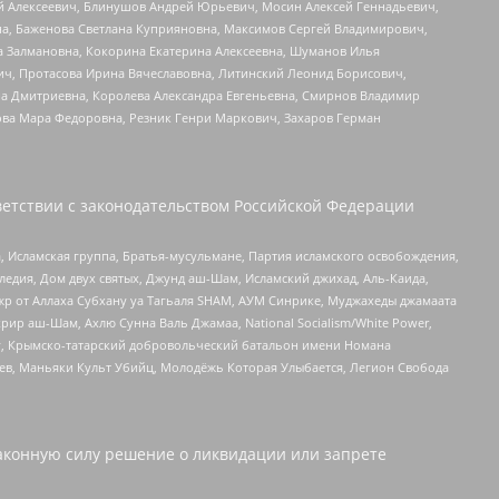
й Алексеевич, Блинушов Андрей Юрьевич, Мосин Алексей Геннадьевич,
а, Баженова Светлана Куприяновна, Максимов Сергей Владимирович,
а Залмановна, Кокорина Екатерина Алексеевна, Шуманов Илья
ч, Протасова Ирина Вячеславовна, Литинский Леонид Борисович,
а Дмитриевна, Королева Александра Евгеньевна, Смирнов Владимир
ова Мара Федоровна, Резник Генри Маркович, Захаров Герман
етствии с законодательством Российской Федерации
 Исламская группа, Братья-мусульмане, Партия исламского освобождения,
едия, Дом двух святых, Джунд аш-Шам, Исламский джихад, Аль-Каида,
жр от Аллаха Субхану уа Тагьаля SHAM, АУМ Синрике, Муджахеды джамаата
рир аш-Шам, Ахлю Сунна Валь Джамаа, National Socialism/White Power,
рг, Крымско-татарский добровольческий батальон имени Номана
оев, Маньяки Культ Убийц, Молодёжь Которая Улыбается, Легион Свобода
аконную силу решение о ликвидации или запрете