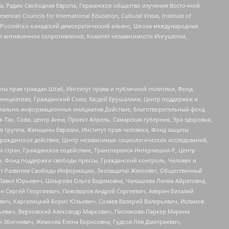
еста, Радио Свободная Европа, Германское общество изучения Восточной
ouncils for International Education, Cultural Vistas, Institute of
, Российско-канадский демократический альянс, Школа международных
е антивоенное сопротивление, Комитет независимости Ингушетии,
ты прав граждан Штаб, Институт права и публичной политики, Фонд
инициатива, Гражданский Союз, Хасдей Ерушалаим, Центр поддержки и
социально-информационных инициатив Действие, Благотворительный фонд
Так, Сова, центр Анна, Проект Апрель, Самарская губерния, Эра здоровья,
я группа, Женщины Евразии, Институт прав человека, Фонд защиты
Гражданское действие, Центр независимых социологических исследований,
стран, Гражданское содействие, Трансперенси Интернешнл-Р, Центр
н, Фонд поддержки свободы прессы, Гражданский контроль, Человек и
тут Развития Свободы Информации, Экозащита!-Женсовет, Общественный
й Павел Юрьевич, Шнырова Ольга Вадимовна, Чанышева Лилия Айратовна,
ин Сергей Георгиевич, Пивоваров Андрей Сергеевич, Аверин Виталий
вич, Каргалицкий Борис Юльевич, Созаев Валерий Валерьевич, Исламов
льевич, Верховский Александр Маркович, Пислакова-Паркер Марина
н Збигневич, Жемкова Елена Борисовна, Гудков Лев Дмитриевич,