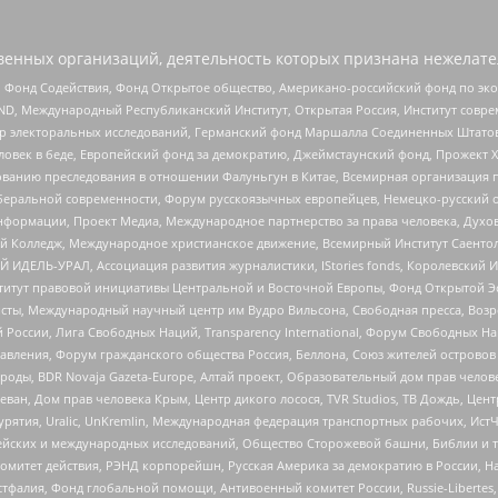
енных организаций, деятельность которых признана нежелате
 Фонд Содействия, Фонд Открытое общество, Американо-российский фонд по э
 Международный Республиканский Институт, Открытая Россия, Институт совре
р электоральных исследований, Германский фонд Маршалла Соединенных Штатов
еловек в беде, Европейский фонд за демократию, Джеймстаунский фонд, Прожект
дованию преследования в отношении Фалуньгун в Китае, Всемирная организация 
беральной современности, Форум русскоязычных европейцев, Немецко-русский о
формации, Проект Медиа, Международное партнерство за права человека, Духов
 Колледж, Международное христианское движение, Всемирный Институт Саентол
 ИДЕЛЬ-УРАЛ, Ассоциация развития журналистики, IStories fonds, Королевск
r, Институт правовой инициативы Центральной и Восточной Европы, Фонд Открытой Э
ты, Международный научный центр им Вудро Вильсона, Свободная пресса, Возро
России, Лига Свободных Наций, Transparеncy International, Форум Свободных Н
правления, Форум гражданского общества Россия, Беллона, Союз жителей острово
роды, BDR Novaja Gazeta-Europe, Алтай проект, Образовательный дом прав челов
еван, Дом прав человека Крым, Центр дикого лосося, TVR Studios, ТВ Дождь, Це
урятия, Uralic, UnKremlin, Международная федерация транспортных рабочих, Ист
ейских и международных исследований, Общество Сторожевой башни, Библии и тр
омитет действия, РЭНД корпорейшн, Русская Америка за демократию в России, Н
фалия, Фонд глобальной помощи, Антивоенный комитет России, Russie-Libertes, L