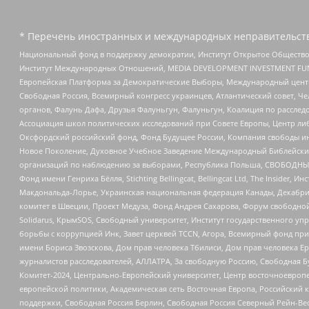
* Перечень иностранных и международных неправительств
Национальный фонд в поддержку демократии, Институт Открытое Общество
Институт Международных Отношений, MEDIA DEVELOPMENT INVESTMENT FUND,
Европейская Платформа за Демократические Выборы, Международный цент
Свободная Россия, Всемирный конгресс украинцев, Атлантический совет, Ч
органов, Фалунь Дафа, Друзья Фалуньгун, Фалуньгун, Коалиция по рассле
Ассоциация школ политических исследований при Совете Европы, Центр ли
Оксфордский российский фонд, Фонд Будущее России, Компания свободы ин
Новое Поколение, Духовное Учебное Заведение Международный Библейский
организаций по наблюдению за выборами, Республика Польша, СВОБОДНЫЙ
Фонд имени Генриха Бёлля, Stichting Bellingcat, Bellingcat Ltd, The Inside
Макдональда-Лорье, Украинская национальная федерация Канады, Декабрис
комитет в Швеции, Проект Медуза, Фонд Андрея Сахарова, Форум свободной 
Solidarus, КрымSOS, Свободный университет, Институт государственного у
борьбы с коррупцией Инк, Завет церквей TCCN, Агора, Всемирный фонд при
имени Бориса Звозскова, Дом прав человека Тбилиси, Дом прав человека Ер
журналистов расследователей, АЛЛАТРА, За свободную Россию, Свободная Б
Комитет-2024, Центрально-Европейский университет, Центр восточноевроп
европейской политики, Академическая сеть Восточная Европа, Российский к
поддержки, Свободная Россия Берлин, Свободная Россия Северный Рейн-Вест