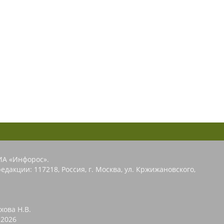
ИА «Инфорос».
едакции: 117218, Россия, г. Москва, ул. Кржижановского,
хова Н.В.
2026