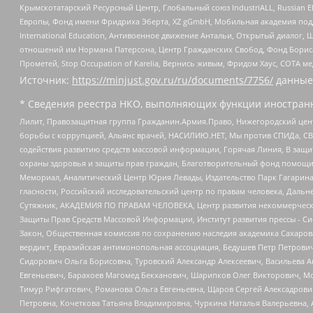
Крымскотатарский Ресурсный Центр, Глобальный союз IndustriALL, Russian E
Европы, Фонд имени Фридриха Эберта, XZ gGmbH, Мобильная академия поддержк
International Education, Антивоенное движение Антальи, Открытый диало
отношений им Нормана Патерсона, Центр Гражданских Свобод, Фонд Бориса
Прометей, Stop Occupation of Karelia, Вернись живым, Фридом Хаус, СОТА 
Источник:
https://minjust.gov.ru/ru/documents/7756/
данные
* Сведения реестра НКО, выполняющих функции иностранн
Лилит, Правозащитная группа Гражданин.Армия.Право, Нижегородский цент
борьбы с коррупцией, Альянс врачей, НАСИЛИЮ.НЕТ, Мы против СПИДа, СВЕ
содействия развитию средств массовой информации, Горячая Линия, В защ
охраны здоровья и защиты прав граждан, Благотворительный фонд помощи ос
Мемориал, Аналитический Центр Юрия Левады, Издательство Парк Гагарина
гласности, Российский исследовательский центр по правам человека, Даль
Сутяжник, АКАДЕМИЯ ПО ПРАВАМ ЧЕЛОВЕКА, Центр развития некоммерческих
Защиты Прав Средств Массовой Информации, Институт развития прессы - Си
Закон, Общественная комиссия по сохранению наследия академика Сахаров
вердикт, Евразийская антимонопольная ассоциация, Бедушев Петр Петрови
Сидорович Ольга Борисовна, Туровский Александр Алексеевич, Васильева А
Евгеньевич, Барахоев Магомед Бекханович, Шарипков Олег Викторович, М
Тимур Рифгатович, Романова Ольга Евгеньевна, Щаров Сергей Алексадрови
Петровна, Кочеткова Татьяна Владимировна, Чуркина Наталья Валерьевна, 