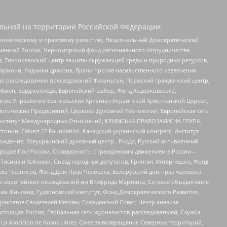
льной на территории Российской Федерации:
кономическому и правовому развитию, Национальный Демократический
менной России, Черноморский фонд регионального сотрудничества,
, Тихоокеанский центр защиты окружающей среды и природных ресурсов,
 Хармони, Родники дракона, Врачи против насильственного извлечения
по расследованию преследований Фалуньгун, Пражский гражданский центр,
бмен, Бард колледж, Европейский выбор, Фонд Ходорковского,
ное Управление Евангельских Христиан Украинской Христианской Церкви,
огических Предприятий, Церковь Духовной Технологии, Европейская сеть
ий Институт Международных Отношений, КРИМСЬКА ПРАВОЗАХИСНА ГРУПА,
стонии, Calvert 22 Foundation, Канадский украинский конгресс, Институт
ждение, Всеукраинский духовный центр , Риддл, Русский антивоенный
ародов ПостРоссии, Солидарность с гражданским движением в России –
в Тисима и Хабомаи, Съезд народных депутатов, Гринпис Интернешнл, Фонд
ека Чернигов, Фонд Дом Прав Человека, Белорусский дом прав человека
нтр европейских исследований им Вилфрида Мартенса, Сетевое объединение
Чам Финланд, Гудзоновский институт, Фонд Демократического Развития,
актатов Свидетелей Иеговы, Гражданский Совет, Центр анализа
астоящая Россия, Глобальная сеть журналистов-расследователей, Служба
a Asocicion de Rusos Libres, Союз за возвращение Северных территорий,