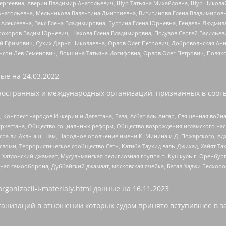
Сергеевна, Аверин Владимир Анатольевич, Щур Татьяна Михайловна, Щур Никола
Анатольевна, Мельникова Валентина Дмитриевна, Вититинова Елена Владимировн
 Алексеевна, Закс Елена Владимировна, Буртина Елена Юрьевна, Гендель Людмил
рохоров Вадим Юрьевич, Шахова Елена Владимировна, Подузов Сергей Васильеви
й Ефимович, Сухих Дарья Николаевна, Орлов Олег Петрович, Добровольская Анн
нсон Лев Семенович, Локшина Татьяна Иосифовна, Орлов Олег Петрович, Поляк
ые на
24.03.2022
ностранных и международных организаций, признанных в соотв
нгресс народов Ичкерии и Дагестана, База, Асбат аль-Ансар, Священная война,
уркестана, Общество социальных реформ, Общество возрождения исламского насл
Нусра ли-Ахль аш-Шам, Народное ополчение имени К. Минина и Д. Пожарского, Ад
сломи, Террористическое сообщество Сеть, Катиба Таухид валь-Джихад, Хайят Тах
, Хатлонский джамаат, Мусульманская религиозная группа п. Кушкуль г. Оренбу
ная самооборона, Дуббайский джамаат, московская ячейка, Батал-Хаджи Белхор
organizacii-i-materialy.html
данные на
16.11.2023
анизаций в отношении которых судом принято вступившее в з