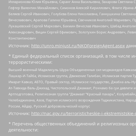
Илларионова Юлия Юрьевна, Саранг Анна Васильевна, Захарова Светлана 
Гефтер Валентин Михайлович, Симонов Алексей Кириллович, Флиге Ирина 
Беляев Сергей Иванович, Голубева Елена Николаевна, Ганнушкина Светлана
Вячеславович, Арапова Галина Юрьевна, Свечников Анатолий Мариевич, П
Лукашевский Сергей Маркович, Бахмин Вячеслав Иванович, Шабад Анатоли
Александрович, Вицин Сергей Ефимович, Золотухин Борис Андреевич, Леви
Константинович
Источник:
http://unro.minjust.ru/NKOForeignAgent.aspx
данн
* Единый федеральный список организаций, в том числе и
террористическими:
Высший военный Маджлисуль Шура Объединенных сил моджахедов Кавказа, Ко
Лашкар-И-Тайба, Исламская группа, Движение Талибан, Исламская партия Т
Имарат Кавказ, АБТО, Правый сектор, Исламское государство, Джабха аль-
Ат-Тавхида Валь-Джихад, Чистопольский Джамаат, Рохнамо ба суи давлати и
Артподготовка, Религиозная группа “Джамаат “Красный пахарь”, Колумбайн
Челебиджихана, Азов, Партия исламского возрождения Таджикистана, Народ
России, Айдар, Русский добровольческий корпус
Источник:
http://nac.gov.ru/terroristicheskie-i-ekstremistskie-
* Перечень общественных объединений и религиозных орг
деятельности: