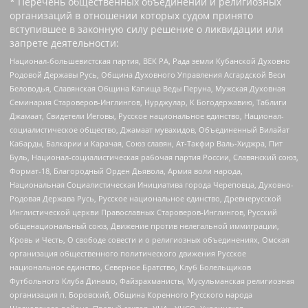
* Перечень общественных объединений и религиозных
организаций в отношении которых судом принято
вступившее в законную силу решение о ликвидации или
запрете деятельности:
Национал-большевистская партия, ВЕК РА, Рада земли Кубанской Духовно
Родовой Державы Русь, Община Духовного Управления Асгардской Веси
Беловодья, Славянская Община Капища Веды Перуна, Мужская Духовная
Семинария Староверов-Инглингов, Нурджулар, К Богодержавию, Таблиги
Джамаат, Свидетели Иеговы, Русское национальное единство, Национал-
социалистическое общество, Джамаат мувахидов, Объединенный Вилайат
Кабарды, Балкарии и Карачая, Союз славян, Ат-Такфир Валь-Хиджра, Пит
Буль, Национал-социалистическая рабочая партия России, Славянский союз,
Формат-18, Благородный Орден Дьявола, Армия воли народа,
Национальная Социалистическая Инициатива города Череповца, Духовно-
Родовая Держава Русь, Русское национальное единство, Древнерусской
Инглистической церкви Православных Староверов-Инглингов, Русский
общенациональный союз, Движение против нелегальной иммиграции,
Кровь и Честь, О свободе совести и о религиозных объединениях, Омская
организация общественного политического движения Русское
национальное единство, Северное Братство, Клуб Болельщиков
Футбольного Клуба Динамо, Файзрахманисты, Мусульманская религиозная
организация п. Боровский, Община Коренного Русского народа