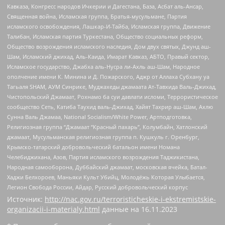
Кавказа, Конгресс народов Ичкерии и Дагестана, База, Асбат аль-Ансар,
Священная война, Исламская группа, Братья-мусульмане, Партия
исламского освобождения, Лашкар-И-Тайба, Исламская группа, Движение
Талибан, Исламская партия Туркестана, Общество социальных реформ,
Общество возрождения исламского наследия, Дом двух святых, Джунд аш-
Шам, Исламский джихад, Аль-Каида, Имарат Кавказ, АБТО, Правый сектор,
Исламское государство, Джабха аль-Нусра ли-Ахль аш-Шам, Народное
ополчение имени К. Минина и Д. Пожарского, Аджр от Аллаха Субхану уа
Тагьаля SHAM, АУМ Синрике, Муджахеды джамаата Ат-Тавхида Валь-Джихад,
Чистопольский Джамаат, Рохнамо ба суи давлати исломи, Террористическое
сообщество Сеть, Катиба Таухид валь-Джихад, Хайят Тахрир аш-Шам, Ахлю
Сунна Валь Джамаа, National Socialism/White Power, Артподготовка,
Религиозная группа “Джамаат “Красный пахарь”, Колумбайн, Хатлонский
джамаат, Мусульманская религиозная группа п. Кушкуль г. Оренбург,
Крымско-татарский добровольческий батальон имени Номана
Челебиджихана, Азов, Партия исламского возрождения Таджикистана,
Народная самооборона, Дуббайский джамаат, московская ячейка, Батал-
Хаджи Белхороев, Маньяки Культ Убийц, Молодёжь Которая Улыбается,
Легион Свобода России, Айдар, Русский добровольческий корпус
Источник:
http://nac.gov.ru/terroristicheskie-i-ekstremistskie-
organizacii-i-materialy.html
данные на
16.11.2023