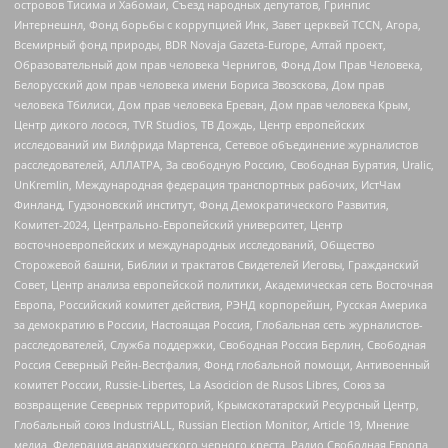
островов Тисима и Хабомаи, Съезд народных депутатов, Гринпис
Интернешнл, Фонд борьбы с коррупцией Инк, Завет церквей TCCN, Агора,
Всемирный фонд природы, BDR Novaja Gazeta-Europe, Алтай проект,
Образовательный дом прав человека Чернигов, Фонд Дом Прав Человека,
Белорусский дом прав человека имени Бориса Звозскова, Дом прав
человека Тбилиси, Дом прав человека Ереван, Дом прав человека Крым,
Центр дикого лосося, TVR Studios, ТВ Дождь, Центр европейских
исследований им Вилфрида Мартенса, Сетевое объединение журналистов
расследователей, АЛЛАТРА, За свободную Россию, Свободная Бурятия, Uralic,
UnKremlin, Международная федерация транспортных рабочих, ИстЧам
Финланд, Гудзоновский институт, Фонд Демократического Развития,
Комитет-2024, Центрально-Европейский университет, Центр
восточноевропейских и международных исследований, Общество
Сторожевой башни, Библии и трактатов Свидетелей Иеговы, Гражданский
Совет, Центр анализа европейской политики, Академическая сеть Восточная
Европа, Российский комитет действия, РЭНД корпорейшн, Русская Америка
за демократию в России, Настоящая Россия, Глобальная сеть журналистов-
расследователей, Служба поддержки, Свободная Россия Берлин, Свободная
Россия Северный Рейн-Вестфалия, Фонд глобальной помощи, Антивоенный
комитет России, Russie-Libertes, La Asocicion de Rusos Libres, Союз за
возвращение Северных территорий, Крымскотатарский Ресурсный Центр,
Глобальный союз IndustriALL, Russian Election Monitor, Article 19, Мнение
медиа, Федерация анархического черного креста, Радио Свободная Европа,