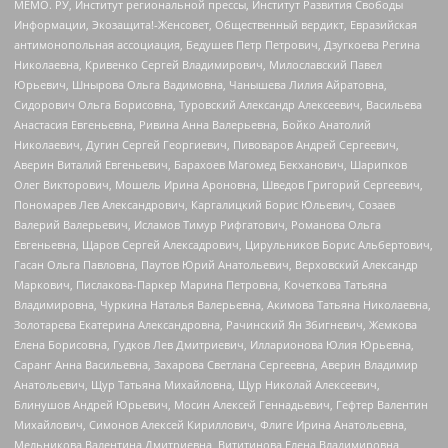
МЕМО. РУ, Институт региональной прессы, Институт Развития Свободы
Информации, Экозащита!-Женсовет, Общественный вердикт, Евразийская
антимонопольная ассоциация, Бедушев Петр Петрович, Дзугкоева Регина
Николаевна, Кривенко Сергей Владимирович, Милославский Павел
Юрьевич, Шнырова Ольга Вадимовна, Чанышева Лилия Айратовна,
Сидорович Ольга Борисовна, Туровский Александр Алексеевич, Васильева
Анастасия Евгеньевна, Ривина Анна Валерьевна, Бойко Анатолий
Николаевич, Дугин Сергей Георгиевич, Пивоваров Андрей Сергеевич,
Аверин Виталий Евгеньевич, Барахоев Магомед Бекханович, Шарипков
Олег Викторович, Мошель Ирина Ароновна, Шведов Григорий Сергеевич,
Пономарев Лев Александрович, Каргалицкий Борис Юльевич, Созаев
Валерий Валерьевич, Исламов Тимур Рифгатович, Романова Ольга
Евгеньевна, Щаров Сергей Алексадрович, Цирульников Борис Альбертович,
Гасан Ольга Павловна, Паутов Юрий Анатольевич, Верховский Александр
Маркович, Пислакова-Паркер Марина Петровна, Кочеткова Татьяна
Владимировна, Чуркина Наталья Валерьевна, Акимова Татьяна Николаевна,
Золотарева Екатерина Александровна, Рачинский Ян Збигневич, Жемкова
Елена Борисовна, Гудков Лев Дмитриевич, Илларионова Юлия Юрьевна,
Саранг Анна Васильевна, Захарова Светлана Сергеевна, Аверин Владимир
Анатольевич, Щур Татьяна Михайловна, Щур Николай Алексеевич,
Блинушов Андрей Юрьевич, Мосин Алексей Геннадьевич, Гефтер Валентин
Михайлович, Симонов Алексей Кириллович, Флиге Ирина Анатольевна,
Мельникова Валентина Дмитриевна, Вититинова Елена Владимировна,