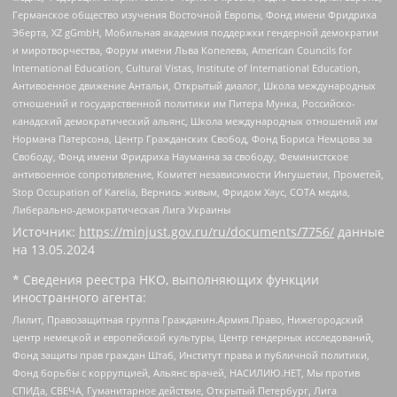
Германское общество изучения Восточной Европы, Фонд имени Фридриха
Эберта, XZ gGmbH, Мобильная академия поддержки гендерной демократии
и миротворчества, Форум имени Льва Копелева, American Councils for
International Education, Cultural Vistas, Institute of International Education,
Антивоенное движение Антальи, Открытый диалог, Школа международных
отношений и государственной политики им Питера Мунка, Российско-
канадский демократический альянс, Школа международных отношений им
Нормана Патерсона, Центр Гражданских Свобод, Фонд Бориса Немцова за
Свободу, Фонд имени Фридриха Науманна за свободу, Феминистское
антивоенное сопротивление, Комитет независимости Ингушетии, Прометей,
Stop Occupation of Karelia, Вернись живым, Фридом Хаус, СОТА медиа,
Либерально-демократическая Лига Украины
Источник:
https://minjust.gov.ru/ru/documents/7756/
данные
на
13.05.2024
* Сведения реестра НКО, выполняющих функции
иностранного агента:
Лилит, Правозащитная группа Гражданин.Армия.Право, Нижегородский
центр немецкой и европейской культуры, Центр гендерных исследований,
Фонд защиты прав граждан Штаб, Институт права и публичной политики,
Фонд борьбы с коррупцией, Альянс врачей, НАСИЛИЮ.НЕТ, Мы против
СПИДа, СВЕЧА, Гуманитарное действие, Открытый Петербург, Лига