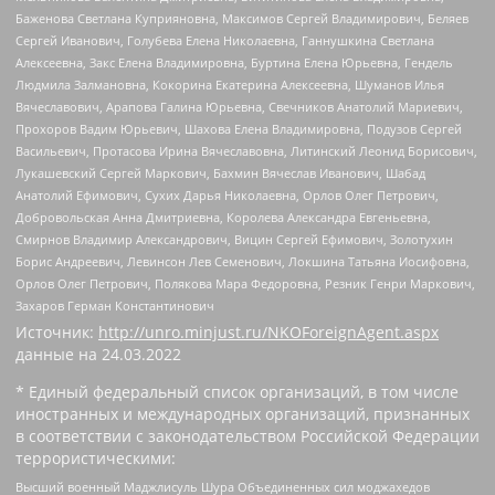
Баженова Светлана Куприяновна, Максимов Сергей Владимирович, Беляев
Сергей Иванович, Голубева Елена Николаевна, Ганнушкина Светлана
Алексеевна, Закс Елена Владимировна, Буртина Елена Юрьевна, Гендель
Людмила Залмановна, Кокорина Екатерина Алексеевна, Шуманов Илья
Вячеславович, Арапова Галина Юрьевна, Свечников Анатолий Мариевич,
Прохоров Вадим Юрьевич, Шахова Елена Владимировна, Подузов Сергей
Васильевич, Протасова Ирина Вячеславовна, Литинский Леонид Борисович,
Лукашевский Сергей Маркович, Бахмин Вячеслав Иванович, Шабад
Анатолий Ефимович, Сухих Дарья Николаевна, Орлов Олег Петрович,
Добровольская Анна Дмитриевна, Королева Александра Евгеньевна,
Смирнов Владимир Александрович, Вицин Сергей Ефимович, Золотухин
Борис Андреевич, Левинсон Лев Семенович, Локшина Татьяна Иосифовна,
Орлов Олег Петрович, Полякова Мара Федоровна, Резник Генри Маркович,
Захаров Герман Константинович
Источник:
http://unro.minjust.ru/NKOForeignAgent.aspx
данные на
24.03.2022
* Единый федеральный список организаций, в том числе
иностранных и международных организаций, признанных
в соответствии с законодательством Российской Федерации
террористическими:
Высший военный Маджлисуль Шура Объединенных сил моджахедов