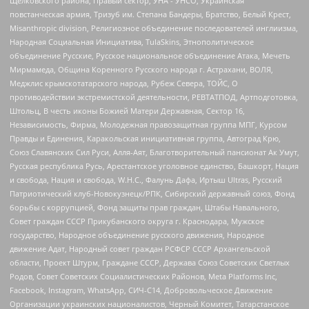
Щелковского района, Правый сектор, УНА - УНСО, Украинская
повстанческая армия, Тризуб им. Степана Бандеры, Братство, Белый Крест,
Misanthropic division, Религиозное объединение последователей инглиизма,
Народная Социальная Инициатива, TulaSkins, Этнополитическое
объединение Русские, Русское национальное объединение Атака, Мечеть
Мирмамеда, Община Коренного Русского народа г. Астрахани, ВОЛЯ,
Меджлис крымскотатарского народа, Рубеж Севера, ТОЙС, О
противодействии экстремистской деятельности, РЕВТАТПОД, Артподготовка,
Штольц, В честь иконы Божией Матери Державная, Сектор 16,
Независимость, Фирма, Молодежная правозащитная группа МПГ, Курсом
Правды и Единения, Каракольская инициативная группа, Автоград Крю,
Союз Славянских Сил Руси, Алля-Аят, Благотворительный пансионат Ак Умут,
Русская республика Русь, Арестантское уголовное единство, Башкорт, Нация
и свобода, Нация и свобода, W.H.С., Фалунь Дафа, Иртыш Ultras, Русский
Патриотический клуб-Новокузнецк/РПК, Сибирский державный союз, Фонд
борьбы с коррупцией, Фонд защиты прав граждан, Штабы Навального,
Совет граждан СССР Прикубанского округа г. Краснодара, Мужское
государство, Народное объединение русского движения, Народное
движение Адат, Народный совет граждан РСФСР СССР Архангельской
области, Проект Штурм, Граждане СССР, Держава Союз Советских Светлых
Родов, Совет Советских Социалистических Районов, Meta Platforms Inc,
Facebook, Instagram, WhatsApp, СИЧ-С14, Добровольческое Движение
Организации украинских националистов, Черный Комитет, Татарстанское