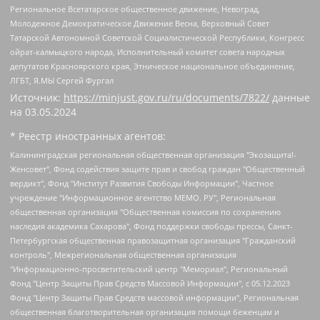
Региональное Всетатарское общественное движение, Невоград,
Молодежное Демократическое Движение Весна, Верховный Совет
Татарской Автономной Советской Социалистической Республики, Конгресс
ойрат-калмыцкого народа, Исполнительный комитет совета народных
депутатов Красноярского края, Этническое национальное объединение,
ЛГБТ, Я.МЫ Сергей Фургал
Источник:
https://minjust.gov.ru/ru/documents/7822/
данные
на
03.05.2024
* Реестр иностранных агентов:
Калининградская региональная общественная организация "Экозащита!-Женсовет", Фонд содействия защите прав и свобод граждан "Общественный вердикт", Фонд "Институт Развития Свободы Информации", Частное учреждение "Информационное агентство МЕМО. РУ", Региональная общественная организация "Общественная комиссия по сохранению наследия академика Сахарова", Фонд поддержки свободы прессы, Санкт-Петербургская общественная правозащитная организация "Гражданский контроль", Межрегиональная общественная организация "Информационно-просветительский центр "Мемориал", Региональный Фонд "Центр Защиты Прав Средств Массовой Информации", с 05.12.2023 Фонд "Центр Защиты Прав Средств массовой информации", Региональная общественная благотворительная организация помощи беженцам и мигрантам "Гражданское содействие", Негосударственное образовательное учреждение дополнительного профессионального образования (повышение квалификации) специалистов "АКАДЕМИЯ ПО ПРАВАМ ЧЕЛОВЕКА", Свердловская региональная общественная организация "Сутяжник", Автономная некоммерческая организация "Центр независимых социологических исследований", Союз общественных объединений "Российский исследовательский центр по правам человека", Региональное общественное учреждение научно-информационный центр "МЕМОРИАЛ", Некоммерческая организация "Фонд защиты гласности", Автономная некоммерческая организация "Институт прав человека", Городская общественная организация "Екатеринбургское общество "МЕМОРИАЛ", Городская общественная организация "Рязанское историко-просветительское и правозащитное общество "Мемориал" (Рязанский Мемориал), Челябинский региональный орган общественной самодеятельности – женское общественное объединение "Женщины Евразии", Челябинский региональный орган общественной самодеятельности "Уральская правозащитная группа", Фонд содействия защите здоровья и социальной справедливости имени Андрея Рылькова, Автономная Некоммерческая Организация "Аналитический Центр Юрия Левады", Автономная некоммерческая организация социальной поддержки населения "Проект Апрель", Региональная общественная организация помощи женщинам и детям, находящимся в кризисной ситуации "Информационно-методический центр "Анна", Фонд содействия развитию массовых коммуникаций и правовому просвещению "Так-так-Так", Фонд содействия устойчивому развитию "Серебряная тайга", Свердловский региональный общественный фонд социальных проектов "Новое время", "Idel.Реалии", Кавказ.Реалии, Крым.Реалии, Телеканал Настоящее Время, Татаро-башкирская служба Радио Свобода (Azatliq Radiosi), Радио Свободная Европа/Радио Свобода (PCE/PC), "Сибирь.Реалии", "Фактограф", Благотворительный фонд помощи осужденным и их семьям, Автономная некоммерческая организация "Институт глобализации и социальных движений", Фонд "В защиту прав заключенных", Частное учреждение "Центр поддержки и содействия развитию средств массовой информации", Пензенский региональный общественный благотворительный фонд "Гражданский союз", "Север.Реалии", Некоммерческая организация Фонд "Правовая инициатива", Общество с ограниченной ответственностью "Радио Свободная Европа/Радио Свобода", Чешское информационное агентство "MEDIUM-ORIENT", Красноярская региональная общественная организация "Мы против СПИДа", Камалягин Денис Николаевич, Маркелов Сергей Евгеньевич, Пономарев Лев Александрович, Савицкая Людмила Алексеевна, Автономная некоммерческая организация "Центр по работе с проблемой насилия "НАСИЛИЮ.НЕТ", Межрегиональный профессиональный союз работников здравоохранения "Альянс врачей", Юридическое лицо, зарегистрированное в Латвийской Республике, SIA "Medusa Project" (регистрационный номер 40103797863, дата регистрации 10.06.2014), Некоммерческая организация "Фонд по борьбе с коррупцией", Автономная некоммерческая организация "Институт права и публичной политики", Баданин Роман Сергеевич, Гликин Максим Александрович, Железнова Мария Михайловна, Лукьянова Юлия Сергеевна, Маетная Елизавета Витальевна, Маняхин Петр Борисович, Чуракова Ольга Владимировна, Ярош Юлия Петровна, Юридическое лицо "The Insider SIA", зарегистрированное в Риге, Латвийская Республика (дата регистрации 26.06.2015), являющееся администратором доменного имени интернет-издания "The Insider SIA", https://theins.ru, Постернак Алексей Евгеньевич, Рубин Михаил Аркадьевич, Анин Роман Александрович, Юридическое лицо Istories fonds, зарегистрированное в Латвийской Республике (регистрационный номер 50008295751, дата регистрации 24.02.2020), Великовский Дмитрий Александрович, Долинина Ирина Николаевна, Мароховская Алеся Алексеевна, Шлейнов Роман Юрьевич, Шмагун Олеся Валентиновна, Общество с ограниченной ответственностью "Альтаир 2021", Общество с ограниченной ответственностью "Вега 2021", Общество с ограниченной ответственностью "Главный редактор 2021", Общество с ограниченной ответственностью "Ромашки монолит", Важенков Артем Валерьевич, Ивановская областная общественная организация "Центр гендерных исследований", Гурман Юрий Альбертович, Медиапроект "ОВД-Инфо", Егоров Владимир Владимирович, Жилинский Владимир Александрович, Общество с ограниченной ответственностью "ЗП", Иванова София Юрьевна, Карезина Инна Павловна, Кильтау Екатерина Викторовна, Петров Алексей Викторович, Пискунов Сергей Евгеньевич, Смирнов Сергей Сергеевич, Тихонов Михаил Сергеевич, Общество с ограниченной ответственностью "ЖУРНАЛИСТ-ИНОСТРАННЫЙ АГЕНТ", Арапова Галина Юрьевна, Вольтская Татьяна Анатольевна, Американская компания "Mason G.E.S. Anonymous Foundation" (США), являющаяся владельцем интернет-издания https://mnews.world/, Компания "Stichting Bellingcat", зарегистрированная в Нидерландах (дата регистрации 11.07.2018), Захаров Андрей Вячеславович, Клепиковская Екатерина Дмитриевна, Общество с ограниченной ответственностью "МЕМО", Перл Роман Александрович, Симонов Евгений Алексеевич, Соловьева Елена Анатольевна, Сотников Даниил Владимирович, Сурначева Елизавета Дмитриевна, Автономная некоммерческая организация по защите прав человека и информированию населения "Якутия – Наше Мнение", Общество с ограниченной ответственностью "Москоу диджитал медиа", с 26.01.2023 Общество с ограниченной ответственностью "Чайка Белые сады", Ветошкина Валерия Валерьевна, Заговора Максим Александрович, Межрегиональное общественное движение "Российская ЛГБТ - сеть", Оленичев Максим Владимирович, Павлов Иван Юрьевич, Скворцова Елена Сергеевна, Общество с ограниченной ответственностью "Как бы инагент", Кочетков Игорь Викторович, Общество с ограниченной ответственностью "Честные выборы", Еланчик Олег Александрович, Общество с ограниченной ответственностью "Нобелевский призыв", Гималова Регина Эмилевна, Григорьев Андрей Валерьевич, Григорьева Алина Александровна, Ассоциация по содействию защите прав призывников, альтернативнослужащих и военнослужащих "Правозащитная группа "Гражданин.Армия.Право", Хисамова Регина Фаритовна, Автономная некоммерческая организация по реализации социально-правовых программ "Лилит", Дальневосточное общественное движение "Маяк", Санкт-Петербургская ЛГБТ-инициативная группа "Выход", Инициативная группа ЛГБТ+ "Реверс", Алексеев Андрей Викторович, Бекбулатова Таисия Львовна, Беляев Иван Михайлович, Владыкина Елена Сергеевна, Гельман Марат Александрович, Никульшина Вероника Юрьевна, Толоконникова Надежда Андреевна, Шендерович Виктор Анатольевич, Общество с ограниченной ответственностью "Данное сообщение", Общество с ограниченной ответственностью Издательский дом "Новая глава", Айнбиндер Александра Александровна, Московский комьюнити-центр для ЛГБТ+инициатив, Благотворительный фонд развития филантропии, Deutsche Welle (Германия, Kurt-Schumacher-Strasse 3, 53113 Bonn), Борзунова Мария Михайловна, Воробьев Виктор Викторович, Голубева Анна Львовна, Константинова Алла Михайловна, Малкова Ирина Владимировна, Мурадов Мурад Абдулгалимович, Осетинская Елизавета Николаевна, Понасенков Евгений Николаевич, Ганапольский Матвей Юрьевич, Киселев Евгений Алексеевич, Борухович Ирина Григорьевна, Дремин Иван Тимофеевич, Дубровский Дмитрий Викторович, Красноярская региональная общественная организация поддержки и развития альтернативных образовательных технологий и межкультурных коммуникаций "ИНТЕРРА", Маяковская Екатерина Алексеевна, Фейгин Марк Захарович, Филимонов Андрей Викторович, Дзугкоева Регина Николаевна, Доброхотов Роман Александрович, Дудь Юрий Александрович, Елкин Сергей Владимирович, Кругликов Кирилл Игоревич, Сабунаева Мария Леонидовна, Семенов Алексей Владимирович, Шаинян Карен Багратович, Шульман Екатерина Михайловна, Асафьев Артур Валерьевич, Вахштайн Виктор Семенович, Венедиктов Алексей Алексеевич, Лушникова Екатерина Евгеньевна, Волков Леонид Михайлович, Невзоров Александр Глебович, Пархоменко Сергей Борисович, Сироткин Ярослав Николаевич, Кара-Мурза Владимир Владимирович, Баранова Наталья Владимировна, Гозман Леонид Яковлевич, Кагарлицкий Борис Юльевич, Климарев Михаил Валерьевич, Милов Владимир Станиславович, Автономная некоммерческая организация Краснодарский центр современного искусства "Типография", Моргенштерн Алишер Тагирович, Соболь Любовь Эдуардовна, Общество с ограниченной ответственностью "ЛИЗА НОРМ", Каспаров Гарри Кимович, Ходорковский Михаил Борисович, Общество с ограниченной ответственностью "Апрельские тезисы", Данилович Ирина Брониславовна, Кашин Олег Владимирович, Петров Николай Владимирович, Пивоваров Алексей Владимирович, Соколов Михаил Владимирович, Цветкова Юлия Владимировна, Чичваркин Евгений Александрович, Комитет против пыток/Команда против пыток, Общество с ограниченной ответственностью "Первый научный", Общество с ограниченной ответственностью "Вертолет и ко", Белоцерковская Вероника Борисовна, Кац Максим Евгеньевич, Лазарева Татьяна Юрьевна, Шаведдинов Руслан Табризович, Яшин Илья Валерьевич, Общество с ограниченной ответственностью "Иноагент ААВ", Алешковский Дмитрий Петрович, Альбац Евгения Марковна, Быков Дмитрий Львович, Галямина Юлия Евгеньевна, Лойко Сергей Леонидович, Мартынов Кирилл Константинович, Медведев Сергей Александрович, Крашенинников Федор Геннадиевич, Гордеева Катерина Вл