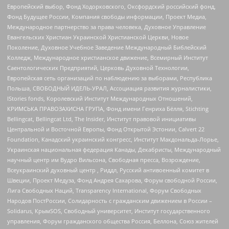
Европейский выбор, Фонд Ходорковского, Оксфордский российский фонд,
Фонд Будущее России, Компания свободы информации, Проект Медиа,
Международное партнерство за права человека, Духовное Управление
Евангельских Христиан Украинской Христианской Церкви, Новое
Поколение, Духовное Учебное Заведение Международный Библейский
Колледж, Международное христианское движение, Всемирный Институт
Саентологических Предприятий, Церковь Духовной Технологии,
Европейская сеть организаций по наблюдению за выборами, Республика
Польша, СВОБОДНЫЙ ИДЕЛЬ-УРАЛ, Ассоциация развития журналистики,
IStories fonds, Королевский Институт Международных Отношений,
КРИМСЬКА ПРАВОЗАХИСНА ГРУПА, Фонд имени Генриха Бёлля, Stichting
Bellingcat, Bellingcat Ltd, The Insider, Институт правовой инициативы
Центральной и Восточной Европы, Фонд Открытой Эстонии, Calvert 22
Foundation, Канадский украинский конгресс, Институт Макдональда-Лорье,
Украинская национальная федерация Канады, Декабристы, Международный
научный центр им Вудро Вильсона, Свободная пресса, Возрождение,
Всеукраинский духовный центр , Риддл, Русский антивоенный комитет в
Швеции, Проект Медуза, Фонд Андрея Сахарова, Форум свободной России,
Лига Свободных Наций, Transparеncy International, Форум Свободных
Народов ПостРоссии, Солидарность с гражданским движением в России –
Solidarus, КрымSOS, Свободный университет, Институт государственного
управления, Форум гражданского общества Россия, Беллона, Союз жителей