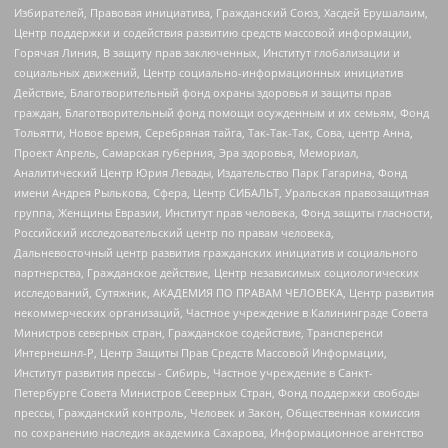
Избирателей, Правовая инициатива, Гражданский Союз, Хасдей Ерушалаим,
Центр поддержки и содействия развитию средств массовой информации,
Горячая Линия, В защиту прав заключенных, Институт глобализации и
социальных движений, Центр социально-информационных инициатив
Действие, Благотворительный фонд охраны здоровья и защиты прав
граждан, Благотворительный фонд помощи осужденным и их семьям, Фонд
Тольятти, Новое время, Серебряная тайга, Так-Так-Так, Сова, центр Анна,
Проект Апрель, Самарская губерния, Эра здоровья, Мемориал,
Аналитический Центр Юрия Левады, Издательство Парк Гагарина, Фонд
имени Андрея Рылькова, Сфера, Центр СИБАЛЬТ, Уральская правозащитная
группа, Женщины Евразии, Институт прав человека, Фонд защиты гласности,
Российский исследовательский центр по правам человека,
Дальневосточный центр развития гражданских инициатив и социального
партнерства, Гражданское действие, Центр независимых социологических
исследований, Сутяжник, АКАДЕМИЯ ПО ПРАВАМ ЧЕЛОВЕКА, Центр развития
некоммерческих организаций, Частное учреждение в Калининграде Совета
Министров северных стран, Гражданское содействие, Трансперенси
Интернешнл-Р, Центр Защиты Прав Средств Массовой Информации,
Институт развития прессы - Сибирь, Частное учреждение в Санкт-
Петербурге Совета Министров Северных Стран, Фонд поддержки свободы
прессы, Гражданский контроль, Человек и Закон, Общественная комиссия
по сохранению наследия академика Сахарова, Информационное агентство