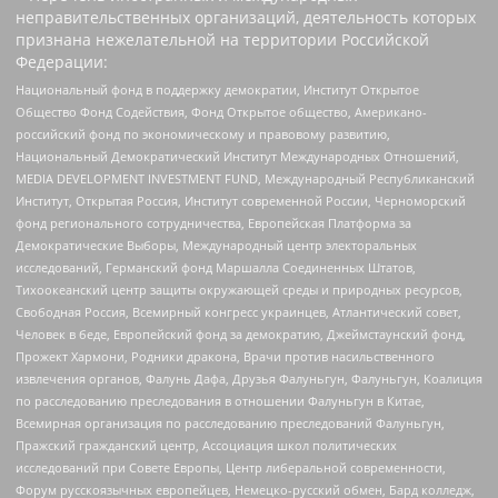
неправительственных организаций, деятельность которых
признана нежелательной на территории Российской
Федерации:
Национальный фонд в поддержку демократии, Институт Открытое
Общество Фонд Содействия, Фонд Открытое общество, Американо-
российский фонд по экономическому и правовому развитию,
Национальный Демократический Институт Международных Отношений,
MEDIA DEVELOPMENT INVESTMENT FUND, Международный Республиканский
Институт, Открытая Россия, Институт современной России, Черноморский
фонд регионального сотрудничества, Европейская Платформа за
Демократические Выборы, Международный центр электоральных
исследований, Германский фонд Маршалла Соединенных Штатов,
Тихоокеанский центр защиты окружающей среды и природных ресурсов,
Свободная Россия, Всемирный конгресс украинцев, Атлантический совет,
Человек в беде, Европейский фонд за демократию, Джеймстаунский фонд,
Прожект Хармони, Родники дракона, Врачи против насильственного
извлечения органов, Фалунь Дафа, Друзья Фалуньгун, Фалуньгун, Коалиция
по расследованию преследования в отношении Фалуньгун в Китае,
Всемирная организация по расследованию преследований Фалуньгун,
Пражский гражданский центр, Ассоциация школ политических
исследований при Совете Европы, Центр либеральной современности,
Форум русскоязычных европейцев, Немецко-русский обмен, Бард колледж,