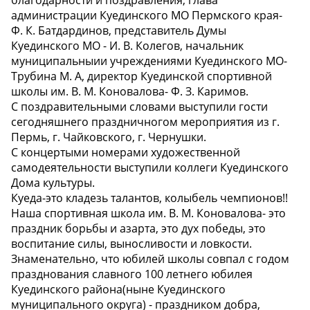
благодарности и поздравления, глава
администрации Куединского МО Пермского края-
Ф. К. Батдардинов, представитель Думы
Куединского МО - И. В. Колегов, начальник
муниципальныии учреждениями Куединского МО-
Трубина М. А, директор Куединской спортивной
школы им. В. М. Коновалова- Ф. З. Каримов.
С поздравительными словами выступили гости
сегодняшнего праздничногом мероприятия из г.
Пермь, г. Чайковского, г. Чернушки.
С концертыми номерами художественной
самодеятельности выступили коллеги Куединского
Дома культуры.
Куеда-это кладезь талантов, колыбель чемпионов!!
Наша спортивная школа им. В. М. Коновалова- это
праздник борьбы и азарта, это дух победы, это
воспитание силы, выносливости и ловкости.
Знаменательно, что юбилей школы совпал с годом
празднования славного 100 летнего юбилея
Куединского района(ныне Куединского
муниципального округа) - праздником добра,