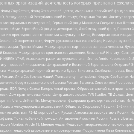
енных организаций, деятельность которых признана нежелате
 Фонд Содействия, Фонд Открытое общество, Американо-российский фонд по э
 Международный Республиканский Институт, Открытая Россия, Институт совре
р электоральных исследований, Германский фонд Маршалла Соединенных Штатов
еловек в беде, Европейский фонд за демократию, Джеймстаунский фонд, Прожект
дованию преследования в отношении Фалуньгун в Китае, Всемирная организация 
беральной современности, Форум русскоязычных европейцев, Немецко-русский о
формации, Проект Медиа, Международное партнерство за права человека, Духов
 Колледж, Международное христианское движение, Всемирный Институт Саентол
 ИДЕЛЬ-УРАЛ, Ассоциация развития журналистики, IStories fonds, Королевск
r, Институт правовой инициативы Центральной и Восточной Европы, Фонд Открытой Э
ты, Международный научный центр им Вудро Вильсона, Свободная пресса, Возро
России, Лига Свободных Наций, Transparеncy International, Форум Свободных Н
правления, Форум гражданского общества Россия, Беллона, Союз жителей острово
роды, BDR Novaja Gazeta-Europe, Алтай проект, Образовательный дом прав челов
еван, Дом прав человека Крым, Центр дикого лосося, TVR Studios, ТВ Дождь, Це
урятия, Uralic, UnKremlin, Международная федерация транспортных рабочих, Ист
ейских и международных исследований, Общество Сторожевой башни, Библии и тр
омитет действия, РЭНД корпорейшн, Русская Америка за демократию в России, Н
фалия, Фонд глобальной помощи, Антивоенный комитет России, Russie-Libertes, L
lection Monitor, Article 19, Мнение медиа, Федерация анархического черного кр
и гендерной демократии и миротворчества, Форум имени Льва Копелева, American C