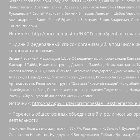
Беляев Сергей Иванович, Голубева Елена Николаевна, Ганнушкина Светлана
Вячеславович, Арапова Галина Юрьевна, Свечников Анатолий Мариевич, П
Лукашевский Сергей Маркович, Бахмин Вячеслав Иванович, Шабад Анатоли
Александрович, Вицин Сергей Ефимович, Золотухин Борис Андреевич, Леви
Константинович
Источник:
http://unro.minjust.ru/NKOForeignAgent.aspx
данн
* Единый федеральный список организаций, в том числе и
террористическими:
Высший военный Маджлисуль Шура Объединенных сил моджахедов Кавказа, Ко
Лашкар-И-Тайба, Исламская группа, Движение Талибан, Исламская партия Т
Имарат Кавказ, АБТО, Правый сектор, Исламское государство, Джабха аль-
Ат-Тавхида Валь-Джихад, Чистопольский Джамаат, Рохнамо ба суи давлати и
Артподготовка, Религиозная группа “Джамаат “Красный пахарь”, Колумбайн
Челебиджихана, Азов, Партия исламского возрождения Таджикистана, Народ
России, Айдар, Русский добровольческий корпус
Источник:
http://nac.gov.ru/terroristicheskie-i-ekstremistskie-
* Перечень общественных объединений и религиозных орг
деятельности:
Национал-большевистская партия, ВЕК РА, Рада земли Кубанской Духовно
Староверов-Инглингов, Нурджулар, К Богодержавию, Таблиги Джамаат, Сви