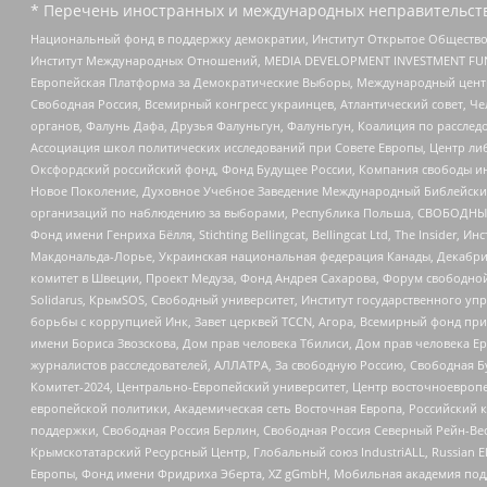
* Перечень иностранных и международных неправительств
Национальный фонд в поддержку демократии, Институт Открытое Общество
Институт Международных Отношений, MEDIA DEVELOPMENT INVESTMENT FUND,
Европейская Платформа за Демократические Выборы, Международный цент
Свободная Россия, Всемирный конгресс украинцев, Атлантический совет, Ч
органов, Фалунь Дафа, Друзья Фалуньгун, Фалуньгун, Коалиция по рассле
Ассоциация школ политических исследований при Совете Европы, Центр ли
Оксфордский российский фонд, Фонд Будущее России, Компания свободы ин
Новое Поколение, Духовное Учебное Заведение Международный Библейский
организаций по наблюдению за выборами, Республика Польша, СВОБОДНЫЙ
Фонд имени Генриха Бёлля, Stichting Bellingcat, Bellingcat Ltd, The Inside
Макдональда-Лорье, Украинская национальная федерация Канады, Декабрис
комитет в Швеции, Проект Медуза, Фонд Андрея Сахарова, Форум свободной 
Solidarus, КрымSOS, Свободный университет, Институт государственного у
борьбы с коррупцией Инк, Завет церквей TCCN, Агора, Всемирный фонд при
имени Бориса Звозскова, Дом прав человека Тбилиси, Дом прав человека Ер
журналистов расследователей, АЛЛАТРА, За свободную Россию, Свободная Б
Комитет-2024, Центрально-Европейский университет, Центр восточноевроп
европейской политики, Академическая сеть Восточная Европа, Российский к
поддержки, Свободная Россия Берлин, Свободная Россия Северный Рейн-Вест
Крымскотатарский Ресурсный Центр, Глобальный союз IndustriALL, Russian E
Европы, Фонд имени Фридриха Эберта, XZ gGmbH, Мобильная академия поддержк