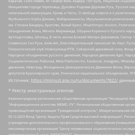
Карачая, Союз славян, Ат-Такфир Валь-Хиджра, Пит Буль, Национал-социал
Инициатива города Череповца, Духовно-Родовая Держава Русь, Русское н
нелегальной иммиграции, Кровь и Честь, О свободе совести и о религиоз
Футбольного Клуба Динамо, Файзрахманисты, Мусульманская религиозная о
им. Степана Бандеры, Братство, Белый Крест, Misanthropic division, Рели
объединение Атака, Мечеть Мирмамеда, Община Коренного Русского народа
Артподготовка, Штольц, В честь иконы Божией Матери Державная, Сектор 1
Славянских Сил Руси, Алля-Аят, Благотворительный пансионат Ак Умут, Русск
Патриотический клуб-Новокузнецк/РПК, Сибирский державный союз, Фонд б
Народное объединение русского движения, Народное движение Адат, Народ
Социалистических Районов, Meta Platforms Inc, Facebook, Instagram, Wha
движение, Невоград, Молодежное Демократическое Движение Весна, Верхов
депутатов Красноярского края, Этническое национальное объединение, ЛГ
Источник:
https://minjust.gov.ru/ru/documents/7822/
данные
* Реестр иностранных агентов:
Калининградская региональная общественная организация "Экозащита!-Женсовет", Фонд содействия защите прав и свобод граждан "Общественный вердикт", Фонд "Институт Развития Свободы Информации", Частное учреждение "Информационное агентство МЕМО. РУ", Региональная общественная организация "Общественная комиссия по сохранению наследия академика Сахарова", Фонд поддержки свободы прессы, Санкт-Петербургская общественная правозащитная организация "Гражданский контроль", Межрегиональная общественная организация "Информационно-просветительский центр "Мемориал", Региональный Фонд "Центр Защиты Прав Средств Массовой Информации", с 05.12.2023 Фонд "Центр Защиты Прав Средств массовой информации", Региональная общественная благотворительная организация помощи беженцам и мигрантам "Гражданское содействие", Негосударственное образовательное учреждение дополнительного профессионального образования (повышение квалификации) специалистов "АКАДЕМИЯ ПО ПРАВАМ ЧЕЛОВЕКА", Свердловская региональная общественная организация "Сутяжник", Автономная некоммерческая организация "Центр независимых социологических исследований", Союз общественных объединений "Российский исследовательский центр по правам человека", Региональное общественное учреждение научно-информационный центр "МЕМОРИАЛ", Некоммерческая организация "Фонд защиты гласности", Автономная некоммерческая организация "Институт прав человека", Городская общественная организация "Екатеринбургское общество "МЕМОРИАЛ", Городская общественная организация "Рязанское историко-просветительское и правозащитное общество "Мемориал" (Рязанский Мемориал), Челябинский региональный орган общественной самодеятельности – женское общественное объединение "Женщины Евразии", Челябинский региональный орган общественной самодеятельности "Уральская правозащитная группа", Фонд содействия защите здоровья и социальной справедливости имени Андрея Рылькова, Автономная Некоммерческая Организация "Аналитический Центр Юрия Левады", Автономная некоммерческая организация социальной поддержки населения "Проект Апрель", Региональная общественная организация помощи женщинам и детям, находящимся в кризисной ситуации "Информационно-методический центр "Анна", Фонд содействия развитию массовых коммуникаций и правовому просвещению "Так-так-Так", Фонд содействия устойчивому развитию "Серебряная тайга", Свердловский региональный общественный фонд социальных проектов "Новое время", "Idel.Реалии", Кавказ.Реалии, Крым.Реалии, Телеканал Настоящее Время, Татаро-башкирская служба Радио Свобода (Azatliq Radiosi), Радио Свободная Европа/Радио Свобода (PCE/PC), "Сибирь.Реалии", "Фактограф", Благотворительный фонд помощи осужденным и их семьям, Автономная некоммерческая организация "Институт глобализации и социальных движений", Фонд "В защиту прав заключенных", Частное учреждение "Центр поддержки и содействия развитию средств массовой информации", Пензенский региональный общественный благотворительный фонд "Гражданский союз", "Север.Реалии", Некоммерческая организация Фонд "Правовая инициатива", Общество с ограниченной ответственностью "Радио Свободная Европа/Радио Свобода", Чешское информационное агентство "MEDIUM-ORIENT", Красноярская региональная общественная организация "Мы против СПИДа", Камалягин Денис Николаевич, Маркелов Сергей Евгеньевич, Пономарев Лев Александрович, Савицкая Людмила Алексеевна, Автоно