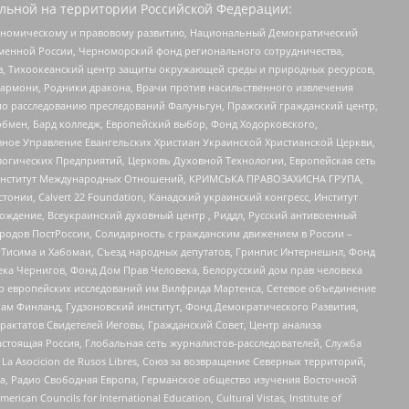
льной на территории Российской Федерации:
кономическому и правовому развитию, Национальный Демократический
менной России, Черноморский фонд регионального сотрудничества,
, Тихоокеанский центр защиты окружающей среды и природных ресурсов,
 Хармони, Родники дракона, Врачи против насильственного извлечения
по расследованию преследований Фалуньгун, Пражский гражданский центр,
бмен, Бард колледж, Европейский выбор, Фонд Ходорковского,
ное Управление Евангельских Христиан Украинской Христианской Церкви,
огических Предприятий, Церковь Духовной Технологии, Европейская сеть
ий Институт Международных Отношений, КРИМСЬКА ПРАВОЗАХИСНА ГРУПА,
стонии, Calvert 22 Foundation, Канадский украинский конгресс, Институт
ждение, Всеукраинский духовный центр , Риддл, Русский антивоенный
ародов ПостРоссии, Солидарность с гражданским движением в России –
в Тисима и Хабомаи, Съезд народных депутатов, Гринпис Интернешнл, Фонд
ека Чернигов, Фонд Дом Прав Человека, Белорусский дом прав человека
нтр европейских исследований им Вилфрида Мартенса, Сетевое объединение
Чам Финланд, Гудзоновский институт, Фонд Демократического Развития,
актатов Свидетелей Иеговы, Гражданский Совет, Центр анализа
астоящая Россия, Глобальная сеть журналистов-расследователей, Служба
a Asocicion de Rusos Libres, Союз за возвращение Северных территорий,
еста, Радио Свободная Европа, Германское общество изучения Восточной
ouncils for International Education, Cultural Vistas, Institute of