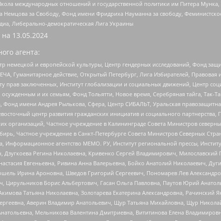
г, Школа международных отношений и государственной политики им Питера Мунка
 Немцова за Свободу, Фонд имени Фридриха Науманна за свободу, Феминистско
медиа, Либерально-демократическая Лига Украины
 на
13.05.2024
ого агента:
р немецкой и европейской культуры, Центр гендерных исследований, Фонд защи
ЧА, Гуманитарное действие, Открытый Петербург, Лига Избирателей, Правовая 
иту прав заключенных, Институт глобализации и социальных движений, Центр 
ужденным и их семьям, Фонд Тольятти, Новое время, Серебряная тайга, Так-Так-
, Фонд имени Андрея Рылькова, Сфера, Центр СИБАЛЬТ, Уральская правозащитна
невосточный центр развития гражданских инициатив и социального партнерства, 
 организаций, Частное учреждение в Калининграде Совета Министров северных 
бирь, Частное учреждение в Санкт-Петербурге Совета Министров Северных Стра
а, Информационное агентство МЕМО. РУ, Институт региональной прессы, Инсти
ч, Дзугкоева Регина Николаевна, Кривенко Сергей Владимирович, Милославски
настасия Евгеньевна, Ривина Анна Валерьевна, Бойко Анатолий Николаевич, Дуг
ошель Ирина Ароновна, Шведов Григорий Сергеевич, Пономарев Лев Александро
ч, Цирульников Борис Альбертович, Гасан Ольга Павловна, Паутов Юрий Анато
Акимова Татьяна Николаевна, Золотарева Екатерина Александровна, Рачинский Я
Сергеевна, Аверин Владимир Анатольевич, Щур Татьяна Михайловна, Щур Никола
Анатольевна, Мельникова Валентина Дмитриевна, Вититинова Елена Владимировн