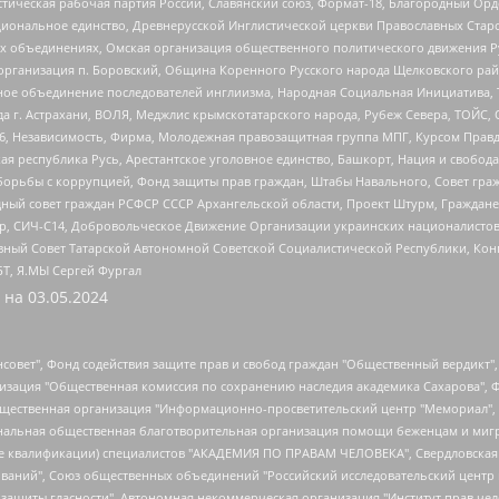
истическая рабочая партия России, Славянский союз, Формат-18, Благородный Ор
ациональное единство, Древнерусской Инглистической церкви Православных Ста
ных объединениях, Омская организация общественного политического движения Р
рганизация п. Боровский, Община Коренного Русского народа Щелковского район
гиозное объединение последователей инглиизма, Народная Социальная Инициатива,
 г. Астрахани, ВОЛЯ, Меджлис крымскотатарского народа, Рубеж Севера, ТОЙС, 
6, Независимость, Фирма, Молодежная правозащитная группа МПГ, Курсом Правд
ая республика Русь, Арестантское уголовное единство, Башкорт, Нация и свобода,
орьбы с коррупцией, Фонд защиты прав граждан, Штабы Навального, Совет гражд
ный совет граждан РСФСР СССР Архангельской области, Проект Штурм, Граждане 
tsApp, СИЧ-С14, Добровольческое Движение Организации украинских националисто
ный Совет Татарской Автономной Советской Социалистической Республики, Кон
БТ, Я.МЫ Сергей Фургал
 на
03.05.2024
мная некоммерческая организация "Центр по работе с проблемой насилия "НАСИЛИЮ.НЕТ", Межрегиональный профессиональный союз работников здравоохранения "Альянс врачей", Юридическое лицо, зарегистрированное в Латвийской Республике, SIA "Medusa Project" (регистрационный номер 40103797863, дата регистрации 10.06.2014), Некоммерческая организация "Фонд по борьбе с коррупцией", Автономная некоммерческая организация "Институт права и публичной политики", Баданин Роман Сергеевич, Гликин Максим Александрович, Железнова Мария Михайловна, Лукьянова Юлия Сергеевна, Маетная Елизавета Витальевна, Маняхин Петр Борисович, Чуракова Ольга Владимировна, Ярош Юлия Петровна, Юридическое лицо "The Insider SIA", зарегистрированное в Риге, Латвийская Республика (дата регистрации 26.06.2015), являющееся администратором доменного имени интернет-издания "The Insider SIA", https://theins.ru, Постернак Алексей Евгеньевич, Рубин Михаил Аркадьевич, Анин Роман Александрович, Юридическое лицо Istories fonds, зарегистрированное в Латвийской Республике (регистрационный номер 50008295751, дата регистрации 24.02.2020), Великовский Дмитрий Александрович, Долинина Ирина Николаевна, Мароховская Алеся Алексеевна, Шлейнов Роман Юрьевич, Шмагун Олеся Валентиновна, Общество с ограниченной ответственностью "Альтаир 2021", Общество с ограниченной ответственностью "Вега 2021", Общество с ограниченной ответственностью "Главный редактор 2021", Общество с ограниченной ответственностью "Ромашки монолит", Важенков Артем Валерьевич, Ивановская областная общественная организация "Центр гендерных исследований", Гурман Юрий Альбертович, Медиапроект "ОВД-Инфо", Егоров Владимир Владимирович, Жилинский Владимир Александрович, Общество с ограниченной ответственностью "ЗП", Иванова София Юрьевна, Карезина Инна Павловна, Кильтау Екатерина Викторовна, Петров Алексей Викторович, Пискунов Сергей Евгеньевич, Смирнов Сергей Сергеевич, Тихонов Михаил Сергеевич, Общество с ограниченной ответственностью "ЖУРНАЛИСТ-ИНОСТРАННЫЙ АГЕНТ", Арапова Галина Юрьевна, Вольтская Татьяна Анатольевна, Американская компания "Mason G.E.S. Anonymous Foundation" (США), являющаяся владельцем интернет-издания https://mnews.world/, Компания "Stichting Bellingcat", зарегистрированная в Нидерландах (дата регистрации 11.07.2018), Захаров Андрей Вячеславович, Клепиковская Екатерина Дмитриевна, Общество с ограниченной ответственностью "МЕМО", Перл Роман Александрович, Симонов Евгений Алексеевич, Соловьева Елена Анатольевна, Сотников Даниил Владимирович, Сурначева Елизавета Дмитриевна, Автономная некоммерческая организация по защите прав человека и информированию населения "Якутия – Наше Мнение", Общество с ограниченной ответственностью "Москоу диджитал медиа", с 26.01.2023 Общество с ограниченной ответственностью "Чайка Белые сады", Ветошкина Валерия Валерьевна, Заговора Максим Александрович, Межрегиональное общественное движение "Российская ЛГБТ - сеть", Оленичев Максим Владимирович, Павлов Иван Юрьевич, Скворцова Елена Сергеевна, Общество с ограниченной ответственностью "Как бы инагент", Кочетков Игорь Викторович, Общество с ограниченной ответственностью "Честные выборы", Еланчик Олег Александрович, Общество с ограниченной ответственностью "Нобелевский призыв", Гималова Регина Эмилевна, Григорьев Андрей Валерьевич, Григорьева Алина Александровна, Ассоциация по содействию защите прав призывников, альтернативнослужащих и военнослужащих "Правозащитная группа "Гражданин.Армия.Право", Хисамова Регина Фаритовна, Автономная некоммерческая организация по реализации социально-правовых программ "Лилит", Дальн