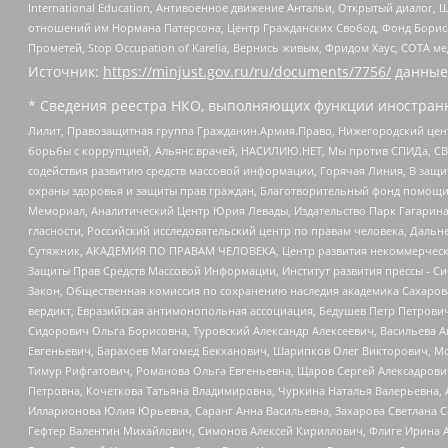
International Education, Антивоенное движение Антальи, Открытый диало
отношений им Нормана Патерсона, Центр Гражданских Свобод, Фонд Бориса
Прометей, Stop Occupation of Karelia, Вернись живым, Фридом Хаус, СОТА 
Источник:
https://minjust.gov.ru/ru/documents/7756/
данные
* Сведения реестра НКО, выполняющих функции иностранн
Лилит, Правозащитная группа Гражданин.Армия.Право, Нижегородский цент
борьбы с коррупцией, Альянс врачей, НАСИЛИЮ.НЕТ, Мы против СПИДа, СВЕ
содействия развитию средств массовой информации, Горячая Линия, В защ
охраны здоровья и защиты прав граждан, Благотворительный фонд помощи ос
Мемориал, Аналитический Центр Юрия Левады, Издательство Парк Гагарина
гласности, Российский исследовательский центр по правам человека, Даль
Сутяжник, АКАДЕМИЯ ПО ПРАВАМ ЧЕЛОВЕКА, Центр развития некоммерческих
Защиты Прав Средств Массовой Информации, Институт развития прессы - Си
Закон, Общественная комиссия по сохранению наследия академика Сахаров
вердикт, Евразийская антимонопольная ассоциация, Бедушев Петр Петрови
Сидорович Ольга Борисовна, Туровский Александр Алексеевич, Васильева А
Евгеньевич, Барахоев Магомед Бекханович, Шарипков Олег Викторович, М
Тимур Рифгатович, Романова Ольга Евгеньевна, Щаров Сергей Алексадрови
Петровна, Кочеткова Татьяна Владимировна, Чуркина Наталья Валерьевна, 
Илларионова Юлия Юрьевна, Саранг Анна Васильевна, Захарова Светлана 
Гефтер Валентин Михайлович, Симонов Алексей Кириллович, Флиге Ирина 