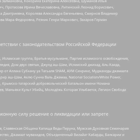
а Залмановна, Кокорина Екатерина Алексеевна, Шуманов Илья
ч, Протасова Ирина Вячеславовна, Литинский Леонид Борисович,
а Дмитриевна, Королева Александра Евгеньевна, Смирнов Владимир
ова Мара Федоровна, Резник Генри Маркович, Захаров Герман
етствии с законодательством Российской Федерации
 Исламская группа, Братья-мусульмане, Партия исламского освобождения,
едия, Дом двух святых, Джунд аш-Шам, Исламский джихад, Аль-Каида,
жр от Аллаха Субхану уа Тагьаля SHAM, АУМ Синрике, Муджахеды джамаата
рир аш-Шам, Ахлю Сунна Валь Джамаа, National Socialism/White Power,
рг, Крымско-татарский добровольческий батальон имени Номана
оев, Маньяки Культ Убийц, Молодёжь Которая Улыбается, Легион Свобода
аконную силу решение о ликвидации или запрете
ья, Славянская Община Капища Веды Перуна, Мужская Духовная Семинария
щество, Джамаат мувахидов, Объединенный Вилайат Кабарды, Балкарии и