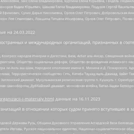
 Алексеевна, Закс Елена Владимировна, Буртина Елена Юрьевна, Гендель Людмил
рохоров Вадим Юрьевич, Шахова Елена Владимировна, Подузов Сергей Васильеви
й Ефимович, Сухих Дарья Николаевна, Орлов Олег Петрович, Добровольская Анн
нсон Лев Семенович, Локшина Татьяна Иосифовна, Орлов Олег Петрович, Поляк
ые на
24.03.2022
ностранных и международных организаций, признанных в соотв
нгресс народов Ичкерии и Дагестана, База, Асбат аль-Ансар, Священная война,
уркестана, Общество социальных реформ, Общество возрождения исламского насл
Нусра ли-Ахль аш-Шам, Народное ополчение имени К. Минина и Д. Пожарского, Ад
сломи, Террористическое сообщество Сеть, Катиба Таухид валь-Джихад, Хайят Тах
, Хатлонский джамаат, Мусульманская религиозная группа п. Кушкуль г. Оренбу
ная самооборона, Дуббайский джамаат, московская ячейка, Батал-Хаджи Белхор
organizacii-i-materialy.html
данные на
16.11.2023
анизаций в отношении которых судом принято вступившее в з
 Родовой Державы Русь, Община Духовного Управления Асгардской Веси Беловод
детели Иеговы, Русское национальное единство, Национал-социалистическое об