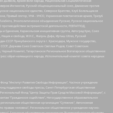
ден Дьявола, Армия воли народа, Национальная Социалистическая
роверов-Инглингов, Русский общенациональный союз, Движение против
усское национальное единство, Северное Братство, Клуб Болельщиков
а, Правый сектор, УНА - УНСО, Украинская повстанческая армия, Тризуб
 TulaSkins, Этнополитическое объединение Русские, Русское национальное
О противодействии экстремистской деятельности, РЕВТАТПОД,
ы и Единения, Каракольская инициативная группа, Автоград Крю, Союз
 Нация и свобода, W.H.С., Фалунь Дафа, Иртыш Ultras, Русский
ан СССР Прикубанского округа г. Краснодара, Мужское государство,
СССР, Держава Союз Советских Светлых Родов, Совет Советских
в, Черный Комитет, Татарстанское Региональное Всетатарское общественное
гресс ойрат-калмыцкого народа, Исполнительный комитет совета народных
евосточное общественное движение "Маяк", Санкт-Петербургская ЛГБТ-инициативная группа "Выход", Инициативная группа ЛГБТ+ "Реверс", Алексеев Андрей Викторович, Бекбулатова Таисия Львовна, Беляев Иван Михайлович, Владыкина Елена Сергеевна, Гельман Марат Александрович, Никульшина Вероника Юрьевна, Толоконникова Надежда Андреевна, Шендерович Виктор Анатольевич, Общество с ограниченной ответственностью "Данное сообщение", Общество с ограниченной ответственностью Издательский дом "Новая глава", Айнбиндер Александра Александровна, Московский комьюнити-центр для ЛГБТ+инициатив, Благотворительный фонд развития филантропии, Deutsche Welle (Германия, Kurt-Schumacher-Strasse 3, 53113 Bonn), Борзунова Мария Михайловна, Воробьев Виктор Викторович, Голубева Анна Львовна, Константинова Алла Михайловна, Малкова Ирина Владимировна, Мурадов Мурад Абдулгалимович, Осетинская Елизавета Николаевна, Понасенков Евгений Николаевич, Ганапольский Матвей Юрьевич, Киселев Евгений Алексеевич, Борухович Ирина Григорьевна, Дремин Иван Тимофеевич, Дубровский Дмитрий Викторович, Красноярская региональная общественная организация поддержки и развития альтернативных образовательных технологий и межкультурных коммуникаций "ИНТЕРРА", Маяковская Екатерина Алексеевна, Фейгин Марк Захарович, Филимонов Андрей Викторович, Дзугкоева Регина Николаевна, Доброхотов Роман Александрович, Дудь Юрий Александрович, Елкин Сергей Владимирович, Кругликов Кирилл Игоревич, Сабунаева Мария Леонидовна, Семенов Алексей Владимирович, Шаинян Карен Багратович, Шульман Екатерина Михайловна, Асафьев Артур Валерьевич, Вахштайн Виктор Семенович, Венедиктов Алексей Алексеевич, Лушникова Екатерина Евгеньевна, Волков Леонид Михайлович, Невзоров Александр Глебович, Пархоменко Сергей Борисович, Сироткин Ярослав Николаевич, Кара-Мурза Владимир Владимирович, Баранова Наталья Владимировна, Гозман Леонид Яковлевич, Кагарлицкий Борис Юльевич, Климарев Михаил Валерьевич, Милов Владимир Станиславович, Автономная некоммерческая организация Краснодарский центр современного искусства "Типография", Моргенштерн Алишер Тагирович, Соболь Любовь Эдуардовна, Общество с ограниченной ответственностью "ЛИЗА НОРМ", Каспаров Гарри Кимович, Ходорковский Михаил Борисович, Общество с ограниченной ответственностью "Апрельские тезисы", Данилович Ирина Брониславовна, Кашин Олег Владимирович, Петров Николай Владимирович, Пивоваров Алексей Владимирович, Соколов Михаил Владимирович, Цветкова Юлия Владимировна, Чичваркин Евгений Александрович, Комитет против пыток/Команда против пыток, Общество с ограниченной ответственностью "Первый научный", Общество с ограниченной ответственностью "Вертолет и ко", Белоцерковская Вероника Борисовна, Кац Максим Евгеньевич, Лазарева Татьяна Юрьевна, Шаведдинов Руслан Табризович, Яшин Илья Валерьевич, Общество с ограниченной ответственностью "Иноагент ААВ", Алешковский Дмитрий Петрович, Альбац Евгения Марковна, Быков Дмитрий Львович, Галямина Юлия Евгеньевна, Лойко Сергей Леонидович, Мартынов Кирилл Константинович, Медведев Сергей Александрович, Крашенинников Федор Геннадиевич, Гордеева Катерина Вл