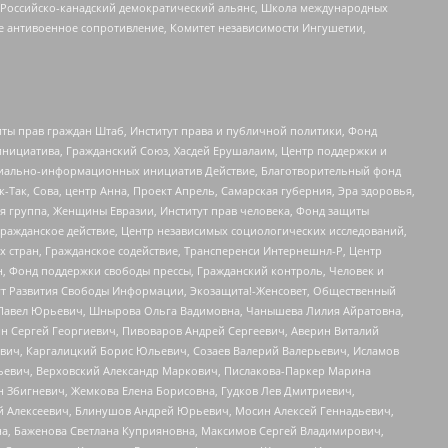
, Российско-канадский демократический альянс, Школа международных
е антивоенное сопротивление, Комитет независимости Ингушетии,
ты прав граждан Штаб, Институт права и публичной политики, Фонд
инициатива, Гражданский Союз, Хасдей Ерушалаим, Центр поддержки и
социально-информационных инициатив Действие, Благотворительный фонд
Так, Сова, центр Анна, Проект Апрель, Самарская губерния, Эра здоровья,
я группа, Женщины Евразии, Институт прав человека, Фонд защиты
Гражданское действие, Центр независимых социологических исследований,
стран, Гражданское содействие, Трансперенси Интернешнл-Р, Центр
н, Фонд поддержки свободы прессы, Гражданский контроль, Человек и
тут Развития Свободы Информации, Экозащита!-Женсовет, Общественный
й Павел Юрьевич, Шнырова Ольга Вадимовна, Чанышева Лилия Айратовна,
ин Сергей Георгиевич, Пивоваров Андрей Сергеевич, Аверин Виталий
вич, Каргалицкий Борис Юльевич, Созаев Валерий Валерьевич, Исламов
льевич, Верховский Александр Маркович, Пислакова-Паркер Марина
н Збигневич, Жемкова Елена Борисовна, Гудков Лев Дмитриевич,
й Алексеевич, Блинушов Андрей Юрьевич, Мосин Алексей Геннадьевич,
а, Баженова Светлана Куприяновна, Максимов Сергей Владимирович,