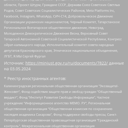
области, Проект Штурм, Граждане СССР, Держава Союз Советских Светлых
Родов, Совет Советских Социалистических Районов, Meta Platforms Inc,
Facebook, Instagram, WhatsApp, СИЧ-С14, Добровольческое Движение
Организации украинских националистов, Черный Комитет, Татарстанское
Региональное Всетатарское общественное движение, Невоград,
Молодежное Демократическое Движение Весна, Верховный Совет
Татарской Автономной Советской Социалистической Республики, Конгресс
ойрат-калмыцкого народа, Исполнительный комитет совета народных
депутатов Красноярского края, Этническое национальное объединение,
ЛГБТ, Я.МЫ Сергей Фургал
Источник:
https://minjust.gov.ru/ru/documents/7822/
данные
на
03.05.2024
* Реестр иностранных агентов:
Калининградская региональная общественная организация "Экозащита!-Женсовет", Фонд содействия защите прав и свобод граждан "Общественный вердикт", Фонд "Институт Развития Свободы Информации", Частное учреждение "Информационное агентство МЕМО. РУ", Региональная общественная организация "Общественная комиссия по сохранению наследия академика Сахарова", Фонд поддержки свободы прессы, Санкт-Петербургская общественная правозащитная организация "Гражданский контроль", Межрегиональная общественная организация "Информационно-просветительский центр "Мемориал", Региональный Фонд "Центр Защиты Прав Средств Массовой Информации", с 05.12.2023 Фонд "Центр Защиты Прав Средств массовой информации", Региональная общественная благотворительная организация помощи беженцам и мигрантам "Гражданское содействие", Негосударственное образовательное учреждение дополнительного профессионального образования (повышение квалификации) специалистов "АКАДЕМИЯ ПО ПРАВАМ ЧЕЛОВЕКА", Свердловская региональная общественная организация "Сутяжник", Автономная некоммерческая организация "Центр независимых социологических исследований", Союз общественных объединений "Российский исследовательский центр по правам человека", Региональное общественное учреждение научно-информационный центр "МЕМОРИАЛ", Некоммерческая организация "Фонд защиты гласности", Автономная некоммерческая организация "Институт прав человека", Городская общественная организация "Екатеринбургское общество "МЕМОРИАЛ", Городская общественная организация "Рязанское историко-просветительское и правозащитное общество "Мемориал" (Рязанский Мемориал), Челябинский региональный орган общественной самодеятельности – женское общественное объединение "Женщины Евразии", Челябинский региональный орган общественной самодеятельности "Уральская правозащитная группа", Фонд содействия защите здоровья и социальной справедливости имени Андрея Рылькова, Автономная Некоммерческая Организация "Аналитический Центр Юрия Левады", Автономная некоммерческая организация социальной поддержки населения "Проект Апрель", Региональная общественная организация помощи женщинам и детям, находящимся в кризисной ситуации "Информационно-методический центр "Анна", Фонд содействия развитию массовых коммуникаций и правовому просвещению "Так-так-Так", Фонд содействия устойчивому развитию "Серебряная тайга", Свердловский региональный общественный фонд социальных проектов "Новое время", "Idel.Реалии", Кавказ.Реалии, Крым.Реалии, Телеканал Настоящее Время, Татаро-башкирская служба Радио Свобода (Azatliq Radiosi), Радио Свободная Европа/Радио Свобода (PCE/PC), "Сибирь.Реалии", "Фактограф", Благотворительный фонд помощи осужденным и их семьям, Автономная некоммерческая организация "Институт глобализации и социальных движений", Фонд "В защиту прав заключенных", Частное учреждение "Центр поддержки и содействия развитию средств массовой информации", Пензенский региональный общественный благотворительный фонд "Гражданский союз", "Север.Реалии", Некоммерческая организация Фонд "Правовая инициатива", Общество с ограниченной ответственностью "Радио Свободная Европа/Радио Свобода", Чешское информационное агентство "MEDIUM-ORIENT", Красноярская региональная общественная организация "Мы против СПИДа", Камалягин Денис Николаевич, Маркелов Сергей Евгеньевич, Пономарев Лев Александрович, Савицкая Людмила Алексеевна, Автономная некоммерческая организация "Центр по работе с проблемой насилия "НАСИЛИЮ.НЕТ", Межрегиональный профессиональный союз работников здравоохранения "Альянс врачей", Юридическое лицо, зарегистрированное в Латвийской Республике, SIA "Medusa Project" (регистрационный номер 40103797863, дата регистрации 10.06.2014), Некоммерческая организация "Фонд по борьбе с коррупцией", Автономная некоммерческая организация "Институт права и публичной политики", Баданин Роман Сергеевич, Гликин Максим Александрович, Железнова Мария Михайловна, Лукьянова Юлия Сергеевна, Маетная Елизавета Витальевна, Маняхин Петр Борисович, Чуракова Ольга Владимировна, Ярош Юлия Петровна, Юридическое лицо "The Insider SIA", зарегистрированное в Риге, Латвийская Республика (дата регистрации 26.06.2015), являющееся администратором доменного имени интернет-издания "The Insider SIA", https://theins.ru, Постернак Алексей Евгеньевич, Рубин Михаил Аркадьевич, Анин Роман Александрович, Юридическое лицо Istories fonds, зарегистрированное в Латвийской Республике (регистрационный номер 50008295751, дата регистрации 24.02.2020), Великовский Дмитрий Александрович, Долинина Ирина Николаевна, Мароховская Алеся Алексеевна, Шлейнов Роман Юрьевич, Шмагун Олеся Валентиновна, Общество с ограниченной ответственностью "Альтаир 2021", Общество с ограниченной ответственностью "Вега 2021", Общество с ограниченной ответственностью "Главный редактор 2021", Общество с ограниченной ответственностью "Ромашки монолит", Важенков Артем Валерьевич, Ивановская областная общественная организация "Центр гендерных исследований", Гурман Юрий Альбертович, Медиапроект "ОВД-Инфо", Егоров Владимир Владимирович, Жилинский Владимир Александрович, Общество с ограниченной ответственностью "ЗП", Иванова София Юрьевна, Карезина Инна Павловна, Кильтау Екатерина Викторовна, Петров Алексей Викторович, Пискунов Сергей Евгеньевич, Смирнов Сергей Сергеевич, Тихонов Михаил Сергеевич, Общество с ограниченной ответственностью "ЖУРНАЛИСТ-ИНОСТРАННЫЙ АГЕНТ", Арапова Галина Юрьевна, Вольтская Татьяна Анатольевна, Американская компания "Mason G.E.S. Anonymous Foundation" (США), являющаяся владельцем интернет-издания https://mnews.world/, Компания "Stichting Bellingcat", зарегистрированная в Нидерландах (дата регистрации 11.07.2018), Захаров Андрей Вячеславович, Клепиковская Екатерина Дмитриевна, Общество с ограниченной ответственностью "МЕМО", Перл Роман Александрович, Симонов Евгений Алексеевич, Соловьева Елена Анатольевна, Сотников Даниил Владимирович, Сурначева Елизавета Дмитриевна, Автономная некоммерческая организация по защите прав человека и информированию населения "Якутия – Наше Мнение", Общество с ограниченной ответственностью "Москоу диджитал медиа", с 26.01.2023 Общество с ограниченной ответственностью "Чайка Белые сады", Ветошкина Валерия Валерьевна, Заговора Максим Александрович, Межрегиональное общественное движение "Российская ЛГБТ - сеть", Оленичев Максим Владимирович, Павлов Иван Юрьевич, Скворцова Елена Сергеевна, Общество с ограниченной ответственностью "Как бы инагент", Кочетков Игорь Викторович, Общество с ограниченной ответственностью "Честные выборы", Еланчик Олег Александрович, Общество с ограниченной ответственностью "Нобелевский призыв", Гималова Регина Эмилевна, Григорьев Андрей Валерьевич, Григорьева Алина Александровна, Ассоциация по содействию защите прав призывников, альтернативнослужащих и военнослужащих "Правозащитная группа "Гражданин.Армия.Право", Хисамова Регина Фаритовна, Автономная некоммерческая организация по реализации социально-правовых программ "Лилит", Дальневосточное общественное движение "Маяк", Санкт-Петербургская ЛГБТ-инициативная группа "Выход", Инициативная группа ЛГБТ+ "Реверс", Алексеев Андрей Викторович, Бекбулатова Таисия Львовна, Беляев Иван Михайлович, Владыкина Елена Сергеевна, Гельман Марат Александрович, Никульшина Вероника Юрьевна, Толоконникова Надежда Андреевна, Шендерович Виктор Анатольевич, Общество с ограниченной ответственностью "Данное сообщение", Общество с ограниченной ответственностью Издательский дом "Новая глава", Айнбиндер Александра Александровна, Московский комьюнити-центр для ЛГБТ+инициатив, Благотворительный фонд развития филантропии, Deutsche Welle (Германия, Kurt-Schumacher-Strasse 3, 53113 Bonn), Борзунова Мария Михайловна, Воробьев Виктор Викторович, Голубева Анна Львовна, Константинова Алла Михайловна, Малкова Ирина Владимировна, Мурадов Мурад Абдулгалимович, Осетинская Елизавета Николаевна, Понасенков Евгений Николаевич, Ганапольский Матвей Юрьевич, Киселев Евгений Алексеевич, Борухович Ирина Григорьевна, Дремин Иван Тимофеевич, Дубровский Дмитрий Викторович, Красноярская региональная общественная организация поддержки и развития альтернативных образовательных технологий и межкультурных коммуникаций "ИНТЕРРА", Маяковская Екатерина Алексеевна, Фейгин Марк Захарович, Филимонов Андрей Викторович, Дзугкоева Регина Николаевна, Доброхотов Роман Александрович, Дудь Юрий Александрович, Елкин Сергей Владимирович, Кругликов Кирилл Игоревич, Сабунаева Мария Леонидовна, Семенов Алексей Владимирович, Шаинян Карен Багратович, Шульман Екатерина Михайловна, Асафьев Артур Валерьевич, Вахштайн Виктор Семенович, Венедиктов Алексей Алексеевич, Лушникова Екатерина Евгеньевна, Волков Леонид Михайлович, Невзоров Александр Глебович, Пархоменко Сергей Борисович, Сироткин Ярослав Николаевич, Кара-Мурза Владимир Владимирович, Баранова Наталья Владимировна, Гозман Леонид Яковлевич, Кагарлицкий Борис Юльевич, Климарев Михаил Валерьевич, Милов Владимир Станиславович, Автономная некоммерческая организация Краснодарский центр современного искусства "Типография", Моргенштерн Алишер Тагирович, Соболь Любовь Эдуардовна, Общество с ограниченной ответственностью "ЛИЗА НОРМ", Каспаров Гарри Кимович, Ходорковский Михаил Борисович, Общество с ограниченной ответственностью "Апрельские тезисы", Данилович Ирина Брониславовна, Кашин Олег Владимирович, Петров Николай Владимирович, Пивоваров Алексей Владимирович, Соколов Михаил Владимирович, Цветкова Юлия Владимировна, Чичваркин Евгений Александрович, Комитет против пыток/Команда против пыток, Общество с ограниченной ответственностью "Первый научный", Общество с ограниченной ответственностью "Вертолет и ко", Белоцерковская Вероника Борисовна, Кац Максим Евгеньевич, Лазарева Татьяна Юрьевна, Шаведдинов Руслан Табризович, Яшин Илья Валерьевич, Общество с ограниченной ответственностью "Иноагент ААВ", Алешковский Дмитрий Петрович, Альбац Евгения Марковна, Быков Дмитрий Львович, Галямина Юлия Евгеньевна, Лойко Сергей Леонидович, Мартынов Кирилл Константинович, Медведев Сергей Александрович, Крашенинников Федор Геннадиевич, Гордеева Катерина Вл