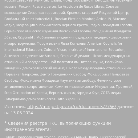
Россия Северный Рейн-Вестфалия, Фонд глобальной помощи, Антивоенный
комитет России, Russie-Libertes, La Asocicion de Rusos Libres, Союз за
возвращение Северных территорий, Крымскотатарский Ресурсный Центр,
Глобальный союз IndustriALL, Russian Election Monitor, Article 19, Мнение
медиа, Федерация анархического черного креста, Радио Свободная Европа,
Германское общество изучения Восточной Европы, Фонд имени Фридриха
Эберта, XZ gGmbH, Мобильная академия поддержки гендерной демократии
и миротворчества, Форум имени Льва Копелева, American Councils for
International Education, Cultural Vistas, Institute of International Education,
Антивоенное движение Антальи, Открытый диалог, Школа международных
отношений и государственной политики им Питера Мунка, Российско-
канадский демократический альянс, Школа международных отношений им
Нормана Патерсона, Центр Гражданских Свобод, Фонд Бориса Немцова за
Свободу, Фонд имени Фридриха Науманна за свободу, Феминистское
антивоенное сопротивление, Комитет независимости Ингушетии, Прометей,
Stop Occupation of Karelia, Вернись живым, Фридом Хаус, СОТА медиа,
Либерально-демократическая Лига Украины
Источник:
https://minjust.gov.ru/ru/documents/7756/
данные
на
13.05.2024
* Сведения реестра НКО, выполняющих функции
иностранного агента:
Лилит, Правозащитная группа Гражданин.Армия.Право, Нижегородский