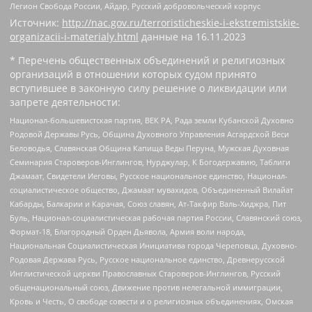
Легион Свобода России, Айдар, Русский добровольческий корпус
Источник:
http://nac.gov.ru/terroristicheskie-i-ekstremistskie-
organizacii-i-materialy.html
данные на
16.11.2023
* Перечень общественных объединений и религиозных
организаций в отношении которых судом принято
вступившее в законную силу решение о ликвидации или
запрете деятельности:
Национал-большевистская партия, ВЕК РА, Рада земли Кубанской Духовно
Родовой Державы Русь, Община Духовного Управления Асгардской Веси
Беловодья, Славянская Община Капища Веды Перуна, Мужская Духовная
Семинария Староверов-Инглингов, Нурджулар, К Богодержавию, Таблиги
Джамаат, Свидетели Иеговы, Русское национальное единство, Национал-
социалистическое общество, Джамаат мувахидов, Объединенный Вилайат
Кабарды, Балкарии и Карачая, Союз славян, Ат-Такфир Валь-Хиджра, Пит
Буль, Национал-социалистическая рабочая партия России, Славянский союз,
Формат-18, Благородный Орден Дьявола, Армия воли народа,
Национальная Социалистическая Инициатива города Череповца, Духовно-
Родовая Держава Русь, Русское национальное единство, Древнерусской
Инглистической церкви Православных Староверов-Инглингов, Русский
общенациональный союз, Движение против нелегальной иммиграции,
Кровь и Честь, О свободе совести и о религиозных объединениях, Омская