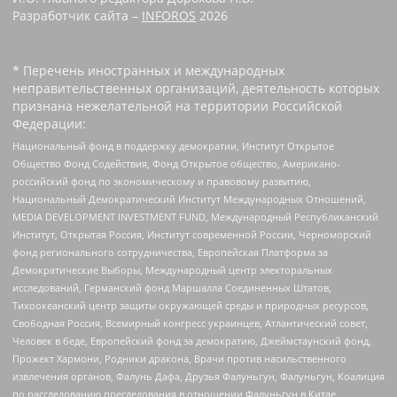
Разработчик сайта –
INFOROS
2026
* Перечень иностранных и международных
неправительственных организаций, деятельность которых
признана нежелательной на территории Российской
Федерации:
Национальный фонд в поддержку демократии, Институт Открытое
Общество Фонд Содействия, Фонд Открытое общество, Американо-
российский фонд по экономическому и правовому развитию,
Национальный Демократический Институт Международных Отношений,
MEDIA DEVELOPMENT INVESTMENT FUND, Международный Республиканский
Институт, Открытая Россия, Институт современной России, Черноморский
фонд регионального сотрудничества, Европейская Платформа за
Демократические Выборы, Международный центр электоральных
исследований, Германский фонд Маршалла Соединенных Штатов,
Тихоокеанский центр защиты окружающей среды и природных ресурсов,
Свободная Россия, Всемирный конгресс украинцев, Атлантический совет,
Человек в беде, Европейский фонд за демократию, Джеймстаунский фонд,
Прожект Хармони, Родники дракона, Врачи против насильственного
извлечения органов, Фалунь Дафа, Друзья Фалуньгун, Фалуньгун, Коалиция
по расследованию преследования в отношении Фалуньгун в Китае,