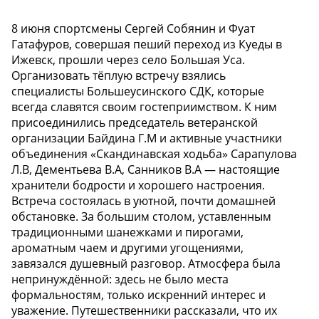
8 июня спортсмены Сергей Собянин и Фуат
Гатафуров, совершая пеший переход из Куеды в
Ижевск, прошли через село Большая Уса.
Организовать тёплую встречу взялись
специалисты Большеусинского СДК, которые
всегда славятся своим гостеприимством. К ним
присоединились председатель ветеранской
организации Байдина Г.М и активные участники
объединения «Скандинавская ходьба» Сарапулова
Л.В, Дементьева В.А, Санников В.А — настоящие
хранители бодрости и хорошего настроения.
Встреча состоялась в уютной, почти домашней
обстановке. За большим столом, уставленным
традиционными шанежками и пирогами,
ароматным чаем и другими угощениями,
завязался душевный разговор. Атмосфера была
непринуждённой: здесь не было места
формальностям, только искренний интерес и
уважение. Путешественники рассказали, что их