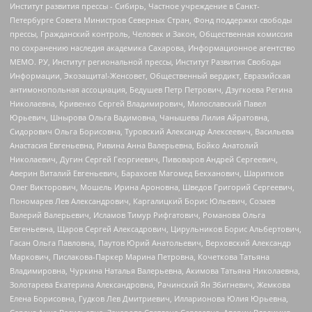
Институт развития прессы - Сибирь, Частное учреждение в Санкт-
Петербурге Совета Министров Северных Стран, Фонд поддержки свободы
прессы, Гражданский контроль, Человек и Закон, Общественная комиссия
по сохранению наследия академика Сахарова, Информационное агентство
МЕМО. РУ, Институт региональной прессы, Институт Развития Свободы
Информации, Экозащита!-Женсовет, Общественный вердикт, Евразийская
антимонопольная ассоциация, Бедушев Петр Петрович, Дзугкоева Регина
Николаевна, Кривенко Сергей Владимирович, Милославский Павел
Юрьевич, Шнырова Ольга Вадимовна, Чанышева Лилия Айратовна,
Сидорович Ольга Борисовна, Туровский Александр Алексеевич, Васильева
Анастасия Евгеньевна, Ривина Анна Валерьевна, Бойко Анатолий
Николаевич, Дугин Сергей Георгиевич, Пивоваров Андрей Сергеевич,
Аверин Виталий Евгеньевич, Барахоев Магомед Бекханович, Шарипков
Олег Викторович, Мошель Ирина Ароновна, Шведов Григорий Сергеевич,
Пономарев Лев Александрович, Каргалицкий Борис Юльевич, Созаев
Валерий Валерьевич, Исламов Тимур Рифгатович, Романова Ольга
Евгеньевна, Щаров Сергей Алексадрович, Цирульников Борис Альбертович,
Гасан Ольга Павловна, Паутов Юрий Анатольевич, Верховский Александр
Маркович, Пислакова-Паркер Марина Петровна, Кочеткова Татьяна
Владимировна, Чуркина Наталья Валерьевна, Акимова Татьяна Николаевна,
Золотарева Екатерина Александровна, Рачинский Ян Збигневич, Жемкова
Елена Борисовна, Гудков Лев Дмитриевич, Илларионова Юлия Юрьевна,