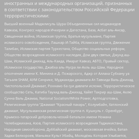
иностранных и международных организаций, признанных
в соответствии с законодательством Российской Федерации
террористическими:
Высший военный Маджлисуль Шура Объединенных сил моджахедов
Кавказа, Конгресс народов Ичкерии и Дагестана, База, Асбат аль-Ансар,
Священная война, Исламская группа, Братья-мусульмане, Партия
исламского освобождения, Лашкар-И-Тайба, Исламская группа, Движение
Талибан, Исламская партия Туркестана, Общество социальных реформ,
Общество возрождения исламского наследия, Дом двух святых, Джунд аш-
Шам, Исламский джихад, Аль-Каида, Имарат Кавказ, АБТО, Правый сектор,
Исламское государство, Джабха аль-Нусра ли-Ахль аш-Шам, Народное
ополчение имени К. Минина и Д. Пожарского, Аджр от Аллаха Субхану уа
Тагьаля SHAM, АУМ Синрике, Муджахеды джамаата Ат-Тавхида Валь-Джихад,
Чистопольский Джамаат, Рохнамо ба суи давлати исломи, Террористическое
сообщество Сеть, Катиба Таухид валь-Джихад, Хайят Тахрир аш-Шам, Ахлю
Сунна Валь Джамаа, National Socialism/White Power, Артподготовка,
Религиозная группа “Джамаат “Красный пахарь”, Колумбайн, Хатлонский
джамаат, Мусульманская религиозная группа п. Кушкуль г. Оренбург,
Крымско-татарский добровольческий батальон имени Номана
Челебиджихана, Азов, Партия исламского возрождения Таджикистана,
Народная самооборона, Дуббайский джамаат, московская ячейка, Батал-
Хаджи Белхороев, Маньяки Культ Убийц, Молодёжь Которая Улыбается,