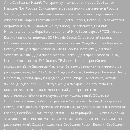
Лига Свободных Наций, Transparеncy International, Форум Свободных
Народов ПостРоссии, Солидарность с гражданским движением в России –
Solidarus, КрымSOS, Свободный университет, Институт государственного
управления, Форум гражданского общества Россия, Беллона, Союз жителей
островов Тисима и Хабомаи, Съезд народных депутатов, Гринпис
Интернешнл, Фонд борьбы с коррупцией Инк, Завет церквей TCCN, Агора,
Всемирный фонд природы, BDR Novaja Gazeta-Europe, Алтай проект,
Образовательный дом прав человека Чернигов, Фонд Дом Прав Человека,
Белорусский дом прав человека имени Бориса Звозскова, Дом прав
человека Тбилиси, Дом прав человека Ереван, Дом прав человека Крым,
Центр дикого лосося, TVR Studios, ТВ Дождь, Центр европейских
исследований им Вилфрида Мартенса, Сетевое объединение журналистов
расследователей, АЛЛАТРА, За свободную Россию, Свободная Бурятия, Uralic,
UnKremlin, Международная федерация транспортных рабочих, ИстЧам
Финланд, Гудзоновский институт, Фонд Демократического Развития,
Комитет-2024, Центрально-Европейский университет, Центр
восточноевропейских и международных исследований, Общество
Сторожевой башни, Библии и трактатов Свидетелей Иеговы, Гражданский
Совет, Центр анализа европейской политики, Академическая сеть Восточная
Европа, Российский комитет действия, РЭНД корпорейшн, Русская Америка
за демократию в России, Настоящая Россия, Глобальная сеть журналистов-
расследователей, Служба поддержки, Свободная Россия Берлин, Свободная