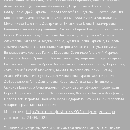
Саранг Анна Васильевна, Захарова Светлана Сергеевна, Аверин Владимир
Анатольевич, Щур Татьяна Михайловна, Щур Николай Алексеевич,
Блинушов Андрей Юрьевич, Мосин Алексей Геннадьевич, Гефтер Валентин
Михайлович, Симонов Алексей Кириллович, Флиге Ирина Анатольевна,
Мельникова Валентина Дмитриевна, Вититинова Елена Владимировна,
Баженова Светлана Куприяновна, Максимов Сергей Владимирович, Беляев
Сергей Иванович, Голубева Елена Николаевна, Ганнушкина Светлана
Алексеевна, Закс Елена Владимировна, Буртина Елена Юрьевна, Гендель
Людмила Залмановна, Кокорина Екатерина Алексеевна, Шуманов Илья
Вячеславович, Арапова Галина Юрьевна, Свечников Анатолий Мариевич,
Прохоров Вадим Юрьевич, Шахова Елена Владимировна, Подузов Сергей
Васильевич, Протасова Ирина Вячеславовна, Литинский Леонид Борисович,
Лукашевский Сергей Маркович, Бахмин Вячеслав Иванович, Шабад
Анатолий Ефимович, Сухих Дарья Николаевна, Орлов Олег Петрович,
Добровольская Анна Дмитриевна, Королева Александра Евгеньевна,
Смирнов Владимир Александрович, Вицин Сергей Ефимович, Золотухин
Борис Андреевич, Левинсон Лев Семенович, Локшина Татьяна Иосифовна,
Орлов Олег Петрович, Полякова Мара Федоровна, Резник Генри Маркович,
Захаров Герман Константинович
Источник:
http://unro.minjust.ru/NKOForeignAgent.aspx
данные на
24.03.2022
* Единый федеральный список организаций, в том числе