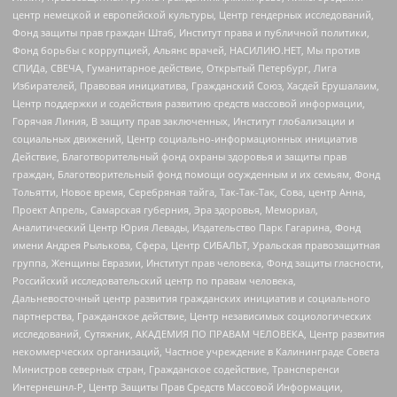
центр немецкой и европейской культуры, Центр гендерных исследований,
Фонд защиты прав граждан Штаб, Институт права и публичной политики,
Фонд борьбы с коррупцией, Альянс врачей, НАСИЛИЮ.НЕТ, Мы против
СПИДа, СВЕЧА, Гуманитарное действие, Открытый Петербург, Лига
Избирателей, Правовая инициатива, Гражданский Союз, Хасдей Ерушалаим,
Центр поддержки и содействия развитию средств массовой информации,
Горячая Линия, В защиту прав заключенных, Институт глобализации и
социальных движений, Центр социально-информационных инициатив
Действие, Благотворительный фонд охраны здоровья и защиты прав
граждан, Благотворительный фонд помощи осужденным и их семьям, Фонд
Тольятти, Новое время, Серебряная тайга, Так-Так-Так, Сова, центр Анна,
Проект Апрель, Самарская губерния, Эра здоровья, Мемориал,
Аналитический Центр Юрия Левады, Издательство Парк Гагарина, Фонд
имени Андрея Рылькова, Сфера, Центр СИБАЛЬТ, Уральская правозащитная
группа, Женщины Евразии, Институт прав человека, Фонд защиты гласности,
Российский исследовательский центр по правам человека,
Дальневосточный центр развития гражданских инициатив и социального
партнерства, Гражданское действие, Центр независимых социологических
исследований, Сутяжник, АКАДЕМИЯ ПО ПРАВАМ ЧЕЛОВЕКА, Центр развития
некоммерческих организаций, Частное учреждение в Калининграде Совета
Министров северных стран, Гражданское содействие, Трансперенси
Интернешнл-Р, Центр Защиты Прав Средств Массовой Информации,