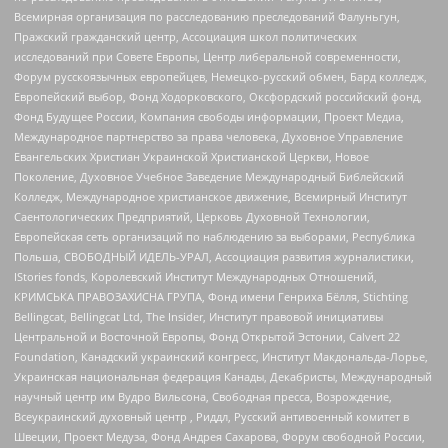
Всемирная организация по расследованию преследований Фалуньгун,
Пражский гражданский центр, Ассоциация школ политических
исследований при Совете Европы, Центр либеральной современности,
Форум русскоязычных европейцев, Немецко-русский обмен, Бард колледж,
Европейский выбор, Фонд Ходорковского, Оксфордский российский фонд,
Фонд Будущее России, Компания свободы информации, Проект Медиа,
Международное партнерство за права человека, Духовное Управление
Евангельских Христиан Украинской Христианской Церкви, Новое
Поколение, Духовное Учебное Заведение Международный Библейский
Колледж, Международное христианское движение, Всемирный Институт
Саентологических Предприятий, Церковь Духовной Технологии,
Европейская сеть организаций по наблюдению за выборами, Республика
Польша, СВОБОДНЫЙ ИДЕЛЬ-УРАЛ, Ассоциация развития журналистики,
IStories fonds, Королевский Институт Международных Отношений,
КРИМСЬКА ПРАВОЗАХИСНА ГРУПА, Фонд имени Генриха Бёлля, Stichting
Bellingcat, Bellingcat Ltd, The Insider, Институт правовой инициативы
Центральной и Восточной Европы, Фонд Открытой Эстонии, Calvert 22
Foundation, Канадский украинский конгресс, Институт Макдональда-Лорье,
Украинская национальная федерация Канады, Декабристы, Международный
научный центр им Вудро Вильсона, Свободная пресса, Возрождение,
Всеукраинский духовный центр , Риддл, Русский антивоенный комитет в
Швеции, Проект Медуза, Фонд Андрея Сахарова, Форум свободной России,