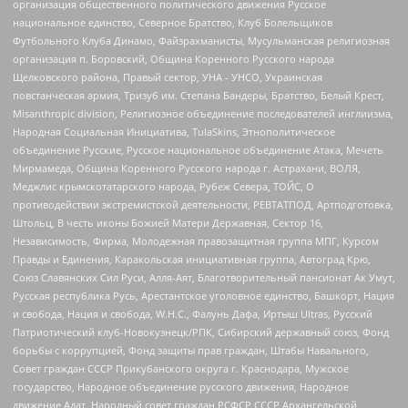
организация общественного политического движения Русское
национальное единство, Северное Братство, Клуб Болельщиков
Футбольного Клуба Динамо, Файзрахманисты, Мусульманская религиозная
организация п. Боровский, Община Коренного Русского народа
Щелковского района, Правый сектор, УНА - УНСО, Украинская
повстанческая армия, Тризуб им. Степана Бандеры, Братство, Белый Крест,
Misanthropic division, Религиозное объединение последователей инглиизма,
Народная Социальная Инициатива, TulaSkins, Этнополитическое
объединение Русские, Русское национальное объединение Атака, Мечеть
Мирмамеда, Община Коренного Русского народа г. Астрахани, ВОЛЯ,
Меджлис крымскотатарского народа, Рубеж Севера, ТОЙС, О
противодействии экстремистской деятельности, РЕВТАТПОД, Артподготовка,
Штольц, В честь иконы Божией Матери Державная, Сектор 16,
Независимость, Фирма, Молодежная правозащитная группа МПГ, Курсом
Правды и Единения, Каракольская инициативная группа, Автоград Крю,
Союз Славянских Сил Руси, Алля-Аят, Благотворительный пансионат Ак Умут,
Русская республика Русь, Арестантское уголовное единство, Башкорт, Нация
и свобода, Нация и свобода, W.H.С., Фалунь Дафа, Иртыш Ultras, Русский
Патриотический клуб-Новокузнецк/РПК, Сибирский державный союз, Фонд
борьбы с коррупцией, Фонд защиты прав граждан, Штабы Навального,
Совет граждан СССР Прикубанского округа г. Краснодара, Мужское
государство, Народное объединение русского движения, Народное
движение Адат, Народный совет граждан РСФСР СССР Архангельской