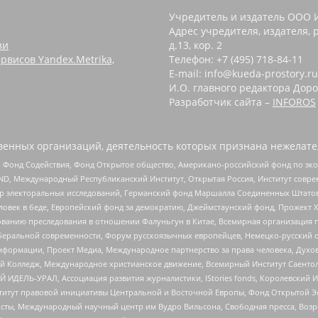
Учредитель и издатель ООО 
Адрес учредителя, издателя, р
зи
д.13, кор. 2
рвисов Yandex.Metrika,
Телефон: +7 (495) 718-84-11
E-mail: info@kueda-prostory.ru
И.О. главного редактора Доро
Разработчик сайта –
INFOROS
енных организаций, деятельность которых признана нежелате
 Фонд Содействия, Фонд Открытое общество, Американо-российский фонд по э
 Международный Республиканский Институт, Открытая Россия, Институт совре
р электоральных исследований, Германский фонд Маршалла Соединенных Штатов
еловек в беде, Европейский фонд за демократию, Джеймстаунский фонд, Прожект
дованию преследования в отношении Фалуньгун в Китае, Всемирная организация 
беральной современности, Форум русскоязычных европейцев, Немецко-русский о
формации, Проект Медиа, Международное партнерство за права человека, Духов
 Колледж, Международное христианское движение, Всемирный Институт Саентол
 ИДЕЛЬ-УРАЛ, Ассоциация развития журналистики, IStories fonds, Королевск
r, Институт правовой инициативы Центральной и Восточной Европы, Фонд Открытой Э
ты, Международный научный центр им Вудро Вильсона, Свободная пресса, Возро