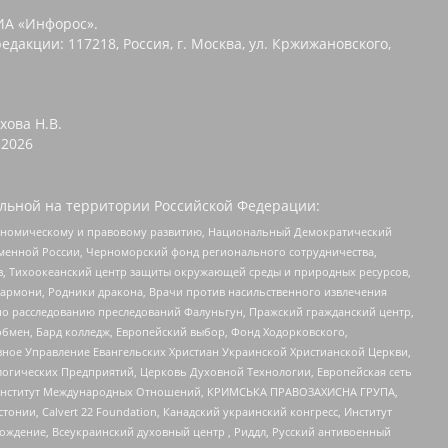
ИА «Инфорос».
едакции: 117218, Россия, г. Москва, ул. Кржижановского,
хова Н.В.
2026
льной на территории Российской Федерации:
кономическому и правовому развитию, Национальный Демократический
менной России, Черноморский фонд регионального сотрудничества,
, Тихоокеанский центр защиты окружающей среды и природных ресурсов,
 Хармони, Родники дракона, Врачи против насильственного извлечения
по расследованию преследований Фалуньгун, Пражский гражданский центр,
бмен, Бард колледж, Европейский выбор, Фонд Ходорковского,
ное Управление Евангельских Христиан Украинской Христианской Церкви,
огических Предприятий, Церковь Духовной Технологии, Европейская сеть
ий Институт Международных Отношений, КРИМСЬКА ПРАВОЗАХИСНА ГРУПА,
стонии, Calvert 22 Foundation, Канадский украинский конгресс, Институт
ждение, Всеукраинский духовный центр , Риддл, Русский антивоенный