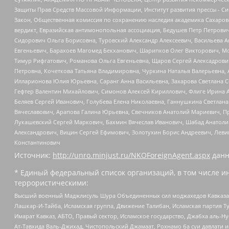
Защиты Прав Средств Массовой Информации, Институт развития прессы - Си
Закон, Общественная комиссия по сохранению наследия академика Сахаров
вердикт, Евразийская антимонопольная ассоциация, Бедушев Петр Петрови
Сидорович Ольга Борисовна, Туровский Александр Алексеевич, Васильева А
Евгеньевич, Барахоев Магомед Бекханович, Шарипков Олег Викторович, М
Тимур Рифгатович, Романова Ольга Евгеньевна, Щаров Сергей Алексадрови
Петровна, Кочеткова Татьяна Владимировна, Чуркина Наталья Валерьевна, 
Илларионова Юлия Юрьевна, Саранг Анна Васильевна, Захарова Светлана 
Гефтер Валентин Михайлович, Симонов Алексей Кириллович, Флиге Ирина 
Беляев Сергей Иванович, Голубева Елена Николаевна, Ганнушкина Светлана
Вячеславович, Арапова Галина Юрьевна, Свечников Анатолий Мариевич, П
Лукашевский Сергей Маркович, Бахмин Вячеслав Иванович, Шабад Анатоли
Александрович, Вицин Сергей Ефимович, Золотухин Борис Андреевич, Леви
Константинович
Источник:
http://unro.minjust.ru/NKOForeignAgent.aspx
данн
* Единый федеральный список организаций, в том числе и
террористическими:
Высший военный Маджлисуль Шура Объединенных сил моджахедов Кавказа, Ко
Лашкар-И-Тайба, Исламская группа, Движение Талибан, Исламская партия Т
Имарат Кавказ, АБТО, Правый сектор, Исламское государство, Джабха аль-
Ат-Тавхида Валь-Джихад, Чистопольский Джамаат, Рохнамо ба суи давлати и