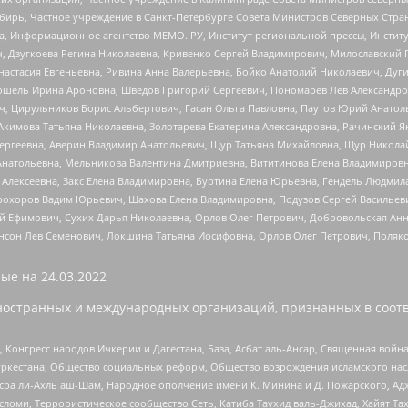
бирь, Частное учреждение в Санкт-Петербурге Совета Министров Северных Стра
а, Информационное агентство МЕМО. РУ, Институт региональной прессы, Инсти
ч, Дзугкоева Регина Николаевна, Кривенко Сергей Владимирович, Милославски
настасия Евгеньевна, Ривина Анна Валерьевна, Бойко Анатолий Николаевич, Дуг
ошель Ирина Ароновна, Шведов Григорий Сергеевич, Пономарев Лев Александро
ч, Цирульников Борис Альбертович, Гасан Ольга Павловна, Паутов Юрий Анато
Акимова Татьяна Николаевна, Золотарева Екатерина Александровна, Рачинский Я
Сергеевна, Аверин Владимир Анатольевич, Щур Татьяна Михайловна, Щур Никола
Анатольевна, Мельникова Валентина Дмитриевна, Вититинова Елена Владимировн
 Алексеевна, Закс Елена Владимировна, Буртина Елена Юрьевна, Гендель Людмил
рохоров Вадим Юрьевич, Шахова Елена Владимировна, Подузов Сергей Васильеви
й Ефимович, Сухих Дарья Николаевна, Орлов Олег Петрович, Добровольская Анн
нсон Лев Семенович, Локшина Татьяна Иосифовна, Орлов Олег Петрович, Поляк
ые на
24.03.2022
ностранных и международных организаций, признанных в соотв
нгресс народов Ичкерии и Дагестана, База, Асбат аль-Ансар, Священная война,
уркестана, Общество социальных реформ, Общество возрождения исламского насл
Нусра ли-Ахль аш-Шам, Народное ополчение имени К. Минина и Д. Пожарского, Ад
сломи, Террористическое сообщество Сеть, Катиба Таухид валь-Джихад, Хайят Тах