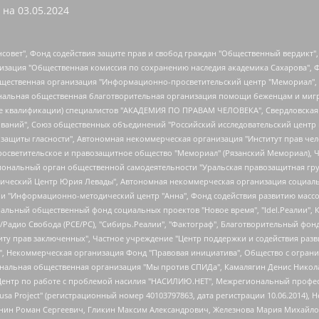
 на
03.05.2024
мная некоммерческая организация "Центр по работе с проблемой насилия "НАСИЛИЮ.НЕТ", Межрегиональный профессиональный союз работников здравоохранения "Альянс врачей", Юридическое лицо, зарегистрированное в Латвийской Республике, SIA "Medusa Project" (регистрационный номер 40103797863, дата регистрации 10.06.2014), Некоммерческая организация "Фонд по борьбе с коррупцией", Автономная некоммерческая организация "Институт права и публичной политики", Баданин Роман Сергеевич, Гликин Максим Александрович, Железнова Мария Михайловна, Лукьянова Юлия Сергеевна, Маетная Елизавета Витальевна, Маняхин Петр Борисович, Чуракова Ольга Владимировна, Ярош Юлия Петровна, Юридическое лицо "The Insider SIA", зарегистрированное в Риге, Латвийская Республика (дата регистрации 26.06.2015), являющееся администратором доменного имени интернет-издания "The Insider SIA", https://theins.ru, Постернак Алексей Евгеньевич, Рубин Михаил Аркадьевич, Анин Роман Александрович, Юридическое лицо Istories fonds, зарегистрированное в Латвийской Республике (регистрационный номер 50008295751, дата регистрации 24.02.2020), Великовский Дмитрий Александрович, Долинина Ирина Николаевна, Мароховская Алеся Алексеевна, Шлейнов Роман Юрьевич, Шмагун Олеся Валентиновна, Общество с ограниченной ответственностью "Альтаир 2021", Общество с ограниченной ответственностью "Вега 2021", Общество с ограниченной ответственностью "Главный редактор 2021", Общество с ограниченной ответственностью "Ромашки монолит", Важенков Артем Валерьевич, Ивановская областная общественная организация "Центр гендерных исследований", Гурман Юрий Альбертович, Медиапроект "ОВД-Инфо", Егоров Владимир Владимирович, Жилинский Владимир Александрович, Общество с ограниченной ответственностью "ЗП", Иванова София Юрьевна, Карезина Инна Павловна, Кильтау Екатерина Викторовна, Петров Алексей Викторович, Пискунов Сергей Евгеньевич, Смирнов Сергей Сергеевич, Тихонов Михаил Сергеевич, Общество с ограниченной ответственностью "ЖУРНАЛИСТ-ИНОСТРАННЫЙ АГЕНТ", Арапова Галина Юрьевна, Вольтская Татьяна Анатольевна, Американская компания "Mason G.E.S. Anonymous Foundation" (США), являющаяся владельцем интернет-издания https://mnews.world/, Компания "Stichting Bellingcat", зарегистрированная в Нидерландах (дата регистрации 11.07.2018), Захаров Андрей Вячеславович, Клепиковская Екатерина Дмитриевна, Общество с ограниченной ответственностью "МЕМО", Перл Роман Александрович, Симонов Евгений Алексеевич, Соловьева Елена Анатольевна, Сотников Даниил Владимирович, Сурначева Елизавета Дмитриевна, Автономная некоммерческая организация по защите прав человека и информированию населения "Якутия – Наше Мнение", Общество с ограниченной ответственностью "Москоу диджитал медиа", с 26.01.2023 Общество с ограниченной ответственностью "Чайка Белые сады", Ветошкина Валерия Валерьевна, Заговора Максим Александрович, Межрегиональное общественное движение "Российская ЛГБТ - сеть", Оленичев Максим Владимирович, Павлов Иван Юрьевич, Скворцова Елена Сергеевна, Общество с ограниченной ответственностью "Как бы инагент", Кочетков Игорь Викторович, Общество с ограниченной ответственностью "Честные выборы", Еланчик Олег Александрович, Общество с ограниченной ответственностью "Нобелевский призыв", Гималова Регина Эмилевна, Григорьев Андрей Валерьевич, Григорьева Алина Александровна, Ассоциация по содействию защите прав призывников, альтернативнослужащих и военнослужащих "Правозащитная группа "Гражданин.Армия.Право", Хисамова Регина Фаритовна, Автономная некоммерческая организация по реализации социально-правовых программ "Лилит", Дальн