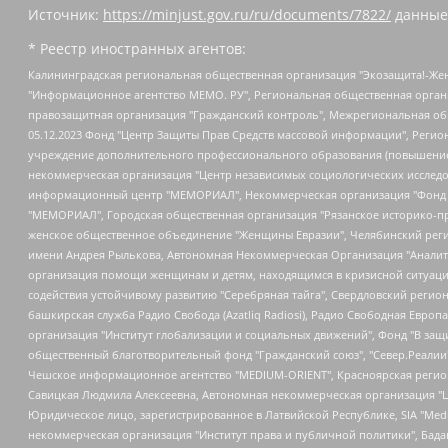
Источник:
https://minjust.gov.ru/ru/documents/7822/
данные
* Реестр иностранных агентов:
Калининградская региональная общественная организация "Экозащита!-Женсовет", Фонд содействия защите прав и свобод граждан "Общественный вердикт", Фонд "Институт Развития Свободы Информации", Частное учреждение "Информационное агентство МЕМО. РУ", Региональная общественная организация "Общественная комиссия по сохранению наследия академика Сахарова", Фонд поддержки свободы прессы, Санкт-Петербургская общественная правозащитная организация "Гражданский контроль", Межрегиональная общественная организация "Информационно-просветительский центр "Мемориал", Региональный Фонд "Центр Защиты Прав Средств Массовой Информации", с 05.12.2023 Фонд "Центр Защиты Прав Средств массовой информации", Региональная общественная благотворительная организация помощи беженцам и мигрантам "Гражданское содействие", Негосударственное образовательное учреждение дополнительного профессионального образования (повышение квалификации) специалистов "АКАДЕМИЯ ПО ПРАВАМ ЧЕЛОВЕКА", Свердловская региональная общественная организация "Сутяжник", Автономная некоммерческая организация "Центр независимых социологических исследований", Союз общественных объединений "Российский исследовательский центр по правам человека", Региональное общественное учреждение научно-информационный центр "МЕМОРИАЛ", Некоммерческая организация "Фонд защиты гласности", Автономная некоммерческая организация "Институт прав человека", Городская общественная организация "Екатеринбургское общество "МЕМОРИАЛ", Городская общественная организация "Рязанское историко-просветительское и правозащитное общество "Мемориал" (Рязанский Мемориал), Челябинский региональный орган общественной самодеятельности – женское общественное объединение "Женщины Евразии", Челябинский региональный орган общественной самодеятельности "Уральская правозащитная группа", Фонд содействия защите здоровья и социальной справедливости имени Андрея Рылькова, Автономная Некоммерческая Организация "Аналитический Центр Юрия Левады", Автономная некоммерческая организация социальной поддержки населения "Проект Апрель", Региональная общественная организация помощи женщинам и детям, находящимся в кризисной ситуации "Информационно-методический центр "Анна", Фонд содействия развитию массовых коммуникаций и правовому просвещению "Так-так-Так", Фонд содействия устойчивому развитию "Серебряная тайга", Свердловский региональный общественный фонд социальных проектов "Новое время", "Idel.Реалии", Кавказ.Реалии, Крым.Реалии, Телеканал Настоящее Время, Татаро-башкирская служба Радио Свобода (Azatliq Radiosi), Радио Свободная Европа/Радио Свобода (PCE/PC), "Сибирь.Реалии", "Фактограф", Благотворительный фонд помощи осужденным и их семьям, Автономная некоммерческая организация "Институт глобализации и социальных движений", Фонд "В защиту прав заключенных", Частное учреждение "Центр поддержки и содействия развитию средств массовой информации", Пензенский региональный общественный благотворительный фонд "Гражданский союз", "Север.Реалии", Некоммерческая организация Фонд "Правовая инициатива", Общество с ограниченной ответственностью "Радио Свободная Европа/Радио Свобода", Чешское информационное агентство "MEDIUM-ORIENT", Красноярская региональная общественная организация "Мы против СПИДа", Камалягин Денис Николаевич, Маркелов Сергей Евгеньевич, Пономарев Лев Александрович, Савицкая Людмила Алексеевна, Автоно