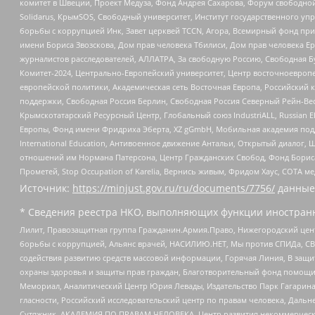
комитет в Швеции, Проект Медуза, Фонд Андрея Сахарова, Форум свободной 
Solidarus, КрымSOS, Свободный университет, Институт государственного у
борьбы с коррупцией Инк, Завет церквей TCCN, Агора, Всемирный фонд при
имени Бориса Звозскова, Дом прав человека Тбилиси, Дом прав человека Ер
журналистов расследователей, АЛЛАТРА, За свободную Россию, Свободная Б
Комитет-2024, Центрально-Европейский университет, Центр восточноевроп
европейской политики, Академическая сеть Восточная Европа, Российский к
поддержки, Свободная Россия Берлин, Свободная Россия Северный Рейн-Вест
Крымскотатарский Ресурсный Центр, Глобальный союз IndustriALL, Russian E
Европы, Фонд имени Фридриха Эберта, XZ gGmbH, Мобильная академия поддержк
International Education, Антивоенное движение Антальи, Открытый диало
отношений им Нормана Патерсона, Центр Гражданских Свобод, Фонд Бориса
Прометей, Stop Occupation of Karelia, Вернись живым, Фридом Хаус, СОТА 
Источник:
https://minjust.gov.ru/ru/documents/7756/
данные
* Сведения реестра НКО, выполняющих функции иностранн
Лилит, Правозащитная группа Гражданин.Армия.Право, Нижегородский цент
борьбы с коррупцией, Альянс врачей, НАСИЛИЮ.НЕТ, Мы против СПИДа, СВЕ
содействия развитию средств массовой информации, Горячая Линия, В защ
охраны здоровья и защиты прав граждан, Благотворительный фонд помощи ос
Мемориал, Аналитический Центр Юрия Левады, Издательство Парк Гагарина
гласности, Российский исследовательский центр по правам человека, Даль
Сутяжник, АКАДЕМИЯ ПО ПРАВАМ ЧЕЛОВЕКА, Центр развития некоммерческих