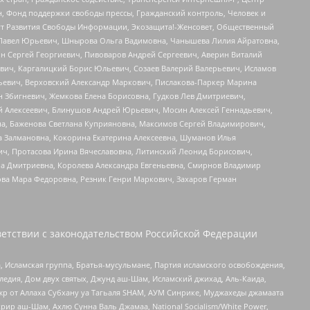
н, Фонд поддержки свободы прессы, Гражданский контроль, Человек и
тут Развития Свободы Информации, Экозащита!-Женсовет, Общественный
й Павел Юрьевич, Шнырова Ольга Вадимовна, Чанышева Лилия Айратовна,
ин Сергей Георгиевич, Пивоваров Андрей Сергеевич, Аверин Виталий
вич, Каргалицкий Борис Юльевич, Созаев Валерий Валерьевич, Исламов
льевич, Верховский Александр Маркович, Пислакова-Паркер Марина
н Збигневич, Жемкова Елена Борисовна, Гудков Лев Дмитриевич,
й Алексеевич, Блинушов Андрей Юрьевич, Мосин Алексей Геннадьевич,
а, Баженова Светлана Куприяновна, Максимов Сергей Владимирович,
а Залмановна, Кокорина Екатерина Алексеевна, Шуманов Илья
ч, Протасова Ирина Вячеславовна, Литинский Леонид Борисович,
а Дмитриевна, Королева Александра Евгеньевна, Смирнов Владимир
ова Мара Федоровна, Резник Генри Маркович, Захаров Герман
етствии с законодательством Российской Федерации
 Исламская группа, Братья-мусульмане, Партия исламского освобождения,
едия, Дом двух святых, Джунд аш-Шам, Исламский джихад, Аль-Каида,
жр от Аллаха Субхану уа Тагьаля SHAM, АУМ Синрике, Муджахеды джамаата
рир аш-Шам, Ахлю Сунна Валь Джамаа, National Socialism/White Power,