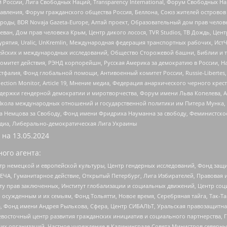
России, Лига Свободных Наций, Transparеncy International, Форум Свободных Н
правления, Форум гражданского общества Россия, Беллона, Союз жителей острово
роды, BDR Novaja Gazeta-Europe, Алтай проект, Образовательный дом прав челов
еван, Дом прав человека Крым, Центр дикого лосося, TVR Studios, ТВ Дождь, Це
урятия, Uralic, UnKremlin, Международная федерация транспортных рабочих, Ист
ейских и международных исследований, Общество Сторожевой башни, Библии и тр
омитет действия, РЭНД корпорейшн, Русская Америка за демократию в России, Н
фалия, Фонд глобальной помощи, Антивоенный комитет России, Russie-Libertes, L
lection Monitor, Article 19, Мнение медиа, Федерация анархического черного кр
и гендерной демократии и миротворчества, Форум имени Льва Копелева, American C
г, Школа международных отношений и государственной политики им Питера Мунка
 Немцова за Свободу, Фонд имени Фридриха Науманна за свободу, Феминистско
медиа, Либерально-демократическая Лига Украины
 на
13.05.2024
ого агента:
р немецкой и европейской культуры, Центр гендерных исследований, Фонд защи
ЧА, Гуманитарное действие, Открытый Петербург, Лига Избирателей, Правовая 
иту прав заключенных, Институт глобализации и социальных движений, Центр 
ужденным и их семьям, Фонд Тольятти, Новое время, Серебряная тайга, Так-Так-
, Фонд имени Андрея Рылькова, Сфера, Центр СИБАЛЬТ, Уральская правозащитна
невосточный центр развития гражданских инициатив и социального партнерства, 
 организаций, Частное учреждение в Калининграде Совета Министров северных 