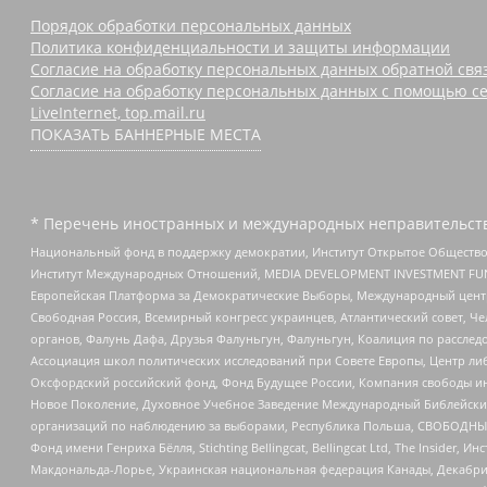
Порядок обработки персональных данных
Политика конфиденциальности и защиты информации
Согласие на обработку персональных данных обратной свя
Согласие на обработку персональных данных с помощью се
LiveInternet, top.mail.ru
ПОКАЗАТЬ БАННЕРНЫЕ МЕСТА
* Перечень иностранных и международных неправительств
Национальный фонд в поддержку демократии, Институт Открытое Общество
Институт Международных Отношений, MEDIA DEVELOPMENT INVESTMENT FUND,
Европейская Платформа за Демократические Выборы, Международный цент
Свободная Россия, Всемирный конгресс украинцев, Атлантический совет, Ч
органов, Фалунь Дафа, Друзья Фалуньгун, Фалуньгун, Коалиция по рассле
Ассоциация школ политических исследований при Совете Европы, Центр ли
Оксфордский российский фонд, Фонд Будущее России, Компания свободы ин
Новое Поколение, Духовное Учебное Заведение Международный Библейский
организаций по наблюдению за выборами, Республика Польша, СВОБОДНЫЙ
Фонд имени Генриха Бёлля, Stichting Bellingcat, Bellingcat Ltd, The Inside
Макдональда-Лорье, Украинская национальная федерация Канады, Декабрис