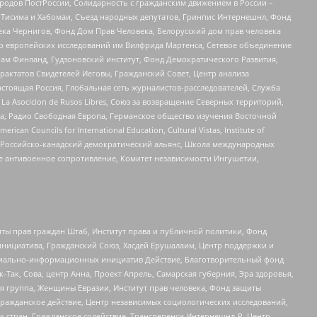
ародов ПостРоссии, Солидарность с гражданским движением в России –
в Тисима и Хабомаи, Съезд народных депутатов, Гринпис Интернешнл, Фонд
ека Чернигов, Фонд Дом Прав Человека, Белорусский дом прав человека
нтр европейских исследований им Вилфрида Мартенса, Сетевое объединение
Чам Финланд, Гудзоновский институт, Фонд Демократического Развития,
актатов Свидетелей Иеговы, Гражданский Совет, Центр анализа
астоящая Россия, Глобальная сеть журналистов-расследователей, Служба
a Asocicion de Rusos Libres, Союз за возвращение Северных территорий,
еста, Радио Свободная Европа, Германское общество изучения Восточной
ouncils for International Education, Cultural Vistas, Institute of
, Российско-канадский демократический альянс, Школа международных
е антивоенное сопротивление, Комитет независимости Ингушетии,
ты прав граждан Штаб, Институт права и публичной политики, Фонд
инициатива, Гражданский Союз, Хасдей Ерушалаим, Центр поддержки и
социально-информационных инициатив Действие, Благотворительный фонд
Так, Сова, центр Анна, Проект Апрель, Самарская губерния, Эра здоровья,
я группа, Женщины Евразии, Институт прав человека, Фонд защиты
Гражданское действие, Центр независимых социологических исследований,
стран, Гражданское содействие, Трансперенси Интернешнл-Р, Центр