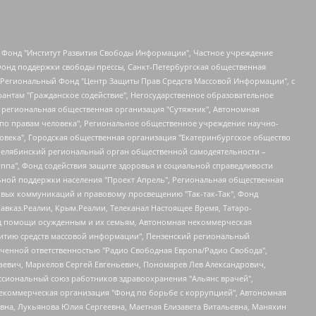
евосточное общественное движение "Маяк", Санкт-Петербургская ЛГБТ-инициативная группа "Выход", Инициативная группа ЛГБТ+ "Реверс", Алексеев Андрей Викторович, Бекбулатова Таисия Львовна, Беляев Иван Михайлович, Владыкина Елена Сергеевна, Гельман Марат Александрович, Никульшина Вероника Юрьевна, Толоконникова Надежда Андреевна, Шендерович Виктор Анатольевич, Общество с ограниченной ответственностью "Данное сообщение", Общество с ограниченной ответственностью Издательский дом "Новая глава", Айнбиндер Александра Александровна, Московский комьюнити-центр для ЛГБТ+инициатив, Благотворительный фонд развития филантропии, Deutsche Welle (Германия, Kurt-Schumacher-Strasse 3, 53113 Bonn), Борзунова Мария Михайловна, Воробьев Виктор Викторович, Голубева Анна Львовна, Константинова Алла Михайловна, Малкова Ирина Владимировна, Мурадов Мурад Абдулгалимович, Осетинская Елизавета Николаевна, Понасенков Евгений Николаевич, Ганапольский Матвей Юрьевич, Киселев Евгений Алексеевич, Борухович Ирина Григорьевна, Дремин Иван Тимофеевич, Дубровский Дмитрий Викторович, Красноярская региональная общественная организация поддержки и развития альтернативных образовательных технологий и межкультурных коммуникаций "ИНТЕРРА", Маяковская Екатерина Алексеевна, Фейгин Марк Захарович, Филимонов Андрей Викторович, Дзугкоева Регина Николаевна, Доброхотов Роман Александрович, Дудь Юрий Александрович, Елкин Сергей Владимирович, Кругликов Кирилл Игоревич, Сабунаева Мария Леонидовна, Семенов Алексей Владимирович, Шаинян Карен Багратович, Шульман Екатерина Михайловна, Асафьев Артур Валерьевич, Вахштайн Виктор Семенович, Венедиктов Алексей Алексеевич, Лушникова Екатерина Евгеньевна, Волков Леонид Михайлович, Невзоров Александр Глебович, Пархоменко Сергей Борисович, Сироткин Ярослав Николаевич, Кара-Мурза Владимир Владимирович, Баранова Наталья Владимировна, Гозман Леонид Яковлевич, Кагарлицкий Борис Юльевич, Климарев Михаил Валерьевич, Милов Владимир Станиславович, Автономная некоммерческая организация Краснодарский центр современного искусства "Типография", Моргенштерн Алишер Тагирович, Соболь Любовь Эдуардовна, Общество с ограниченной ответственностью "ЛИЗА НОРМ", Каспаров Гарри Кимович, Ходорковский Михаил Борисович, Общество с ограниченной ответственностью "Апрельские тезисы", Данилович Ирина Брониславовна, Кашин Олег Владимирович, Петров Николай Владимирович, Пивоваров Алексей Владимирович, Соколов Михаил Владимирович, Цветкова Юлия Владимировна, Чичваркин Евгений Александрович, Комитет против пыток/Команда против пыток, Общество с ограниченной ответственностью "Первый научный", Общество с ограниченной ответственностью "Вертолет и ко", Белоцерковская Вероника Борисовна, Кац Максим Евгеньевич, Лазарева Татьяна Юрьевна, Шаведдинов Руслан Табризович, Яшин Илья Валерьевич, Общество с ограниченной ответственностью "Иноагент ААВ", Алешковский Дмитрий Петрович, Альбац Евгения Марковна, Быков Дмитрий Львович, Галямина Юлия Евгеньевна, Лойко Сергей Леонидович, Мартынов Кирилл Константинович, Медведев Сергей Александрович, Крашенинников Федор Геннадиевич, Гордеева Катерина Вл