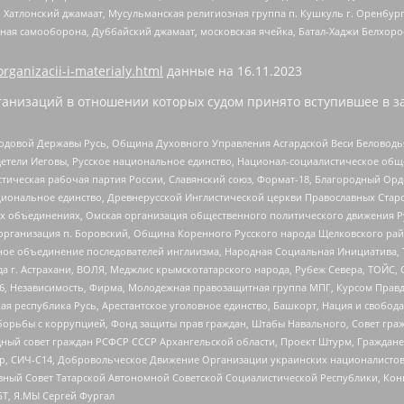
, Хатлонский джамаат, Мусульманская религиозная группа п. Кушкуль г. Оренбу
ная самооборона, Дуббайский джамаат, московская ячейка, Батал-Хаджи Белхор
organizacii-i-materialy.html
данные на
16.11.2023
анизаций в отношении которых судом принято вступившее в з
 Родовой Державы Русь, Община Духовного Управления Асгардской Веси Беловод
детели Иеговы, Русское национальное единство, Национал-социалистическое об
истическая рабочая партия России, Славянский союз, Формат-18, Благородный Ор
ациональное единство, Древнерусской Инглистической церкви Православных Ста
ных объединениях, Омская организация общественного политического движения Р
рганизация п. Боровский, Община Коренного Русского народа Щелковского район
гиозное объединение последователей инглиизма, Народная Социальная Инициатива,
 г. Астрахани, ВОЛЯ, Меджлис крымскотатарского народа, Рубеж Севера, ТОЙС, 
6, Независимость, Фирма, Молодежная правозащитная группа МПГ, Курсом Правд
ая республика Русь, Арестантское уголовное единство, Башкорт, Нация и свобода,
орьбы с коррупцией, Фонд защиты прав граждан, Штабы Навального, Совет гражд
ный совет граждан РСФСР СССР Архангельской области, Проект Штурм, Граждане 
tsApp, СИЧ-С14, Добровольческое Движение Организации украинских националисто
ный Совет Татарской Автономной Советской Социалистической Республики, Кон
БТ, Я.МЫ Сергей Фургал