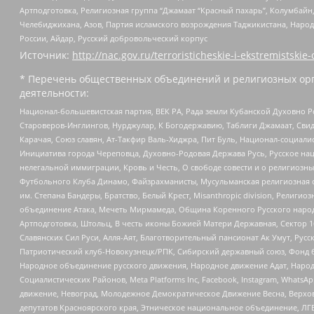
Артподготовка, Религиозная группа “Джамаат “Красный пахарь”, Колумбайн
Челебиджихана, Азов, Партия исламского возрождения Таджикистана, Народ
России, Айдар, Русский добровольческий корпус
Источник:
http://nac.gov.ru/terroristicheskie-i-ekstremistskie-
* Перечень общественных объединений и религиозных орг
деятельности:
Национал-большевистская партия, ВЕК РА, Рада земли Кубанской Духовно
Староверов-Инглингов, Нурджулар, К Богодержавию, Таблиги Джамаат, Сви
Карачая, Союз славян, Ат-Такфир Валь-Хиджра, Пит Буль, Национал-социал
Инициатива города Череповца, Духовно-Родовая Держава Русь, Русское н
нелегальной иммиграции, Кровь и Честь, О свободе совести и о религиоз
Футбольного Клуба Динамо, Файзрахманисты, Мусульманская религиозная о
им. Степана Бандеры, Братство, Белый Крест, Misanthropic division, Рели
объединение Атака, Мечеть Мирмамеда, Община Коренного Русского народа
Артподготовка, Штольц, В честь иконы Божией Матери Державная, Сектор 1
Славянских Сил Руси, Алля-Аят, Благотворительный пансионат Ак Умут, Русск
Патриотический клуб-Новокузнецк/РПК, Сибирский державный союз, Фонд б
Народное объединение русского движения, Народное движение Адат, Народ
Социалистических Районов, Meta Platforms Inc, Facebook, Instagram, Wha
движение, Невоград, Молодежное Демократическое Движение Весна, Верхов
депутатов Красноярского края, Этническое национальное объединение, ЛГ