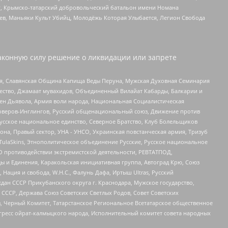
рг, Крымско-татарский добровольческий батальон имени Номана
оев, Маньяки Культ Убийц, Молодёжь Которая Улыбается, Легион Свобода
аконную силу решение о ликвидации или запрете
ья, Славянская Община Капища Веды Перуна, Мужская Духовная Семинария
щество, Джамаат мувахидов, Объединенный Вилайат Кабарды, Балкарии и
ден Дьявола, Армия воли народа, Национальная Социалистическая
роверов-Инглингов, Русский общенациональный союз, Движение против
усское национальное единство, Северное Братство, Клуб Болельщиков
а, Правый сектор, УНА - УНСО, Украинская повстанческая армия, Тризуб
 TulaSkins, Этнополитическое объединение Русские, Русское национальное
О противодействии экстремистской деятельности, РЕВТАТПОД,
ы и Единения, Каракольская инициативная группа, Автоград Крю, Союз
 Нация и свобода, W.H.С., Фалунь Дафа, Иртыш Ultras, Русский
ан СССР Прикубанского округа г. Краснодара, Мужское государство,
СССР, Держава Союз Советских Светлых Родов, Совет Советских
в, Черный Комитет, Татарстанское Региональное Всетатарское общественное
гресс ойрат-калмыцкого народа, Исполнительный комитет совета народных