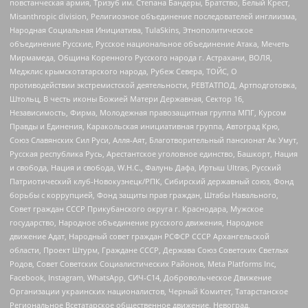
повстанческая армия, Тризуб им. Степана Бандеры, Братство, Белый Крест,
Misanthropic division, Религиозное объединение последователей инглиизма,
Народная Социальная Инициатива, TulaSkins, Этнополитическое
объединение Русские, Русское национальное объединение Атака, Мечеть
Мирмамеда, Община Коренного Русского народа г. Астрахани, ВОЛЯ,
Меджлис крымскотатарского народа, Рубеж Севера, ТОЙС, О
противодействии экстремистской деятельности, РЕВТАТПОД, Артподготовка,
Штольц, В честь иконы Божией Матери Державная, Сектор 16,
Независимость, Фирма, Молодежная правозащитная группа МПГ, Курсом
Правды и Единения, Каракольская инициативная группа, Автоград Крю,
Союз Славянских Сил Руси, Алля-Аят, Благотворительный пансионат Ак Умут,
Русская республика Русь, Арестантское уголовное единство, Башкорт, Нация
и свобода, Нация и свобода, W.H.С., Фалунь Дафа, Иртыш Ultras, Русский
Патриотический клуб-Новокузнецк/РПК, Сибирский державный союз, Фонд
борьбы с коррупцией, Фонд защиты прав граждан, Штабы Навального,
Совет граждан СССР Прикубанского округа г. Краснодара, Мужское
государство, Народное объединение русского движения, Народное
движение Адат, Народный совет граждан РСФСР СССР Архангельской
области, Проект Штурм, Граждане СССР, Держава Союз Советских Светлых
Родов, Совет Советских Социалистических Районов, Meta Platforms Inc,
Facebook, Instagram, WhatsApp, СИЧ-С14, Добровольческое Движение
Организации украинских националистов, Черный Комитет, Татарстанское
Региональное Всетатарское общественное движение, Невоград,