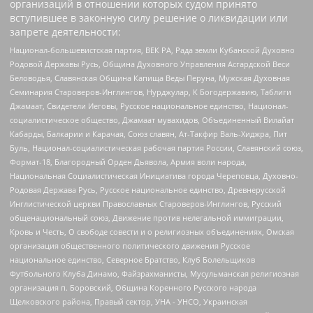
организаций в отношении которых судом принято
вступившее в законную силу решение о ликвидации или
запрете деятельности:
Национал-большевистская партия, ВЕК РА, Рада земли Кубанской Духовно
Родовой Державы Русь, Община Духовного Управления Асгардской Веси
Беловодья, Славянская Община Капища Веды Перуна, Мужская Духовная
Семинария Староверов-Инглингов, Нурджулар, К Богодержавию, Таблиги
Джамаат, Свидетели Иеговы, Русское национальное единство, Национал-
социалистическое общество, Джамаат мувахидов, Объединенный Вилайат
Кабарды, Балкарии и Карачая, Союз славян, Ат-Такфир Валь-Хиджра, Пит
Буль, Национал-социалистическая рабочая партия России, Славянский союз,
Формат-18, Благородный Орден Дьявола, Армия воли народа,
Национальная Социалистическая Инициатива города Череповца, Духовно-
Родовая Держава Русь, Русское национальное единство, Древнерусской
Инглистической церкви Православных Староверов-Инглингов, Русский
общенациональный союз, Движение против нелегальной иммиграции,
Кровь и Честь, О свободе совести и о религиозных объединениях, Омская
организация общественного политического движения Русское
национальное единство, Северное Братство, Клуб Болельщиков
Футбольного Клуба Динамо, Файзрахманисты, Мусульманская религиозная
организация п. Боровский, Община Коренного Русского народа
Щелковского района, Правый сектор, УНА - УНСО, Украинская