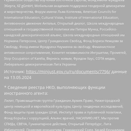
Эберта, XZ gGmbH, Мобильная академия поддержки гендерной демократии
и миротворчества, Форум имени Льва Копелева, American Councils for
International Education, Cultural Vistas, Institute of International Education,
Антивоенное движение Антальи, Открытый диалог, Школа международных
отношений и государственной политики им Питера Мунка, Российско-
канадский демократический альянс, Школа международных отношений им
Нормана Патерсона, Центр Гражданских Свобод, Фонд Бориса Немцова за
Свободу, Фонд имени Фридриха Науманна за свободу, Феминистское
антивоенное сопротивление, Комитет независимости Ингушетии, Прометей,
Stop Occupation of Karelia, Вернись живым, Фридом Хаус, СОТА медиа,
Либерально-демократическая Лига Украины
Источник:
https://minjust.gov.ru/ru/documents/7756/
данные
на
13.05.2024
* Сведения реестра НКО, выполняющих функции
иностранного агента:
Лилит, Правозащитная группа Гражданин.Армия.Право, Нижегородский
центр немецкой и европейской культуры, Центр гендерных исследований,
Фонд защиты прав граждан Штаб, Институт права и публичной политики,
Фонд борьбы с коррупцией, Альянс врачей, НАСИЛИЮ.НЕТ, Мы против
СПИДа, СВЕЧА, Гуманитарное действие, Открытый Петербург, Лига
Избирателей, Правовая инициатива, Гражданский Союз, Хасдей Ерушалаим,