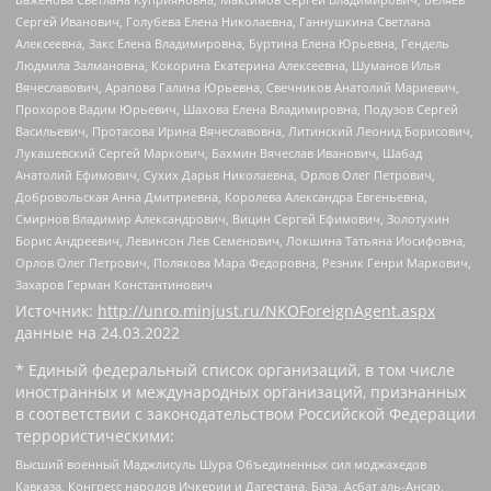
Сергей Иванович, Голубева Елена Николаевна, Ганнушкина Светлана
Алексеевна, Закс Елена Владимировна, Буртина Елена Юрьевна, Гендель
Людмила Залмановна, Кокорина Екатерина Алексеевна, Шуманов Илья
Вячеславович, Арапова Галина Юрьевна, Свечников Анатолий Мариевич,
Прохоров Вадим Юрьевич, Шахова Елена Владимировна, Подузов Сергей
Васильевич, Протасова Ирина Вячеславовна, Литинский Леонид Борисович,
Лукашевский Сергей Маркович, Бахмин Вячеслав Иванович, Шабад
Анатолий Ефимович, Сухих Дарья Николаевна, Орлов Олег Петрович,
Добровольская Анна Дмитриевна, Королева Александра Евгеньевна,
Смирнов Владимир Александрович, Вицин Сергей Ефимович, Золотухин
Борис Андреевич, Левинсон Лев Семенович, Локшина Татьяна Иосифовна,
Орлов Олег Петрович, Полякова Мара Федоровна, Резник Генри Маркович,
Захаров Герман Константинович
Источник:
http://unro.minjust.ru/NKOForeignAgent.aspx
данные на
24.03.2022
* Единый федеральный список организаций, в том числе
иностранных и международных организаций, признанных
в соответствии с законодательством Российской Федерации
террористическими:
Высший военный Маджлисуль Шура Объединенных сил моджахедов
Кавказа, Конгресс народов Ичкерии и Дагестана, База, Асбат аль-Ансар,