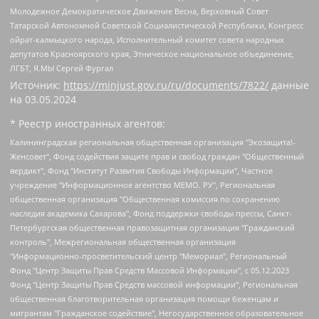
Молодежное Демократическое Движение Весна, Верховный Совет
Татарской Автономной Советской Социалистической Республики, Конгресс
ойрат-калмыцкого народа, Исполнительный комитет совета народных
депутатов Красноярского края, Этническое национальное объединение,
ЛГБТ, Я.МЫ Сергей Фургал
Источник:
https://minjust.gov.ru/ru/documents/7822/
данные
на
03.05.2024
* Реестр иностранных агентов:
Калининградская региональная общественная организация "Экозащита!-Женсовет", Фонд содействия защите прав и свобод граждан "Общественный вердикт", Фонд "Институт Развития Свободы Информации", Частное учреждение "Информационное агентство МЕМО. РУ", Региональная общественная организация "Общественная комиссия по сохранению наследия академика Сахарова", Фонд поддержки свободы прессы, Санкт-Петербургская общественная правозащитная организация "Гражданский контроль", Межрегиональная общественная организация "Информационно-просветительский центр "Мемориал", Региональный Фонд "Центр Защиты Прав Средств Массовой Информации", с 05.12.2023 Фонд "Центр Защиты Прав Средств массовой информации", Региональная общественная благотворительная организация помощи беженцам и мигрантам "Гражданское содействие", Негосударственное образовательное учреждение дополнительного профессионального образования (повышение квалификации) специалистов "АКАДЕМИЯ ПО ПРАВАМ ЧЕЛОВЕКА", Свердловская региональная общественная организация "Сутяжник", Автономная некоммерческая организация "Центр независимых социологических исследований", Союз общественных объединений "Российский исследовательский центр по правам человека", Региональное общественное учреждение научно-информационный центр "МЕМОРИАЛ", Некоммерческая организация "Фонд защиты гласности", Автономная некоммерческая организация "Институт прав человека", Городская общественная организация "Екатеринбургское общество "МЕМОРИАЛ", Городская общественная организация "Рязанское историко-просветительское и правозащитное общество "Мемориал" (Рязанский Мемориал), Челябинский региональный орган общественной самодеятельности – женское общественное объединение "Женщины Евразии", Челябинский региональный орган общественной самодеятельности "Уральская правозащитная группа", Фонд содействия защите здоровья и социальной справедливости имени Андрея Рылькова, Автономная Некоммерческая Организация "Аналитический Центр Юрия Левады", Автономная некоммерческая организация социальной поддержки населения "Проект Апрель", Региональная общественная организация помощи женщинам и детям, находящимся в кризисной ситуации "Информационно-методический центр "Анна", Фонд содействия развитию массовых коммуникаций и правовому просвещению "Так-так-Так", Фонд содействия устойчивому развитию "Серебряная тайга", Свердловский региональный общественный фонд социальных проектов "Новое время", "Idel.Реалии", Кавказ.Реалии, Крым.Реалии, Телеканал Настоящее Время, Татаро-башкирская служба Радио Свобода (Azatliq Radiosi), Радио Свободная Европа/Радио Свобода (PCE/PC), "Сибирь.Реалии", "Фактограф", Благотворительный фонд помощи осужденным и их семьям, Автономная некоммерческая организация "Институт глобализации и социальных движений", Фонд "В защиту прав заключенных", Частное учреждение "Центр поддержки и содействия развитию средств массовой информации", Пензенский региональный общественный благотворительный фонд "Гражданский союз", "Север.Реалии", Некоммерческая организация Фонд "Правовая инициатива", Общество с ограниченной ответственностью "Радио Свободная Европа/Радио Свобода", Чешское информационное агентство "MEDIUM-ORIENT", Красноярская региональная общественная организация "Мы против СПИДа", Камалягин Денис Николаевич, Маркелов Сергей Евгеньевич, Пономарев Лев Александрович, Савицкая Людмила Алексеевна, Автономная некоммерческая организация "Центр по работе с проблемой насилия "НАСИЛИЮ.НЕТ", Межрегиональный профессиональный союз работников здравоохранения "Альянс врачей", Юридическое лицо, зарегистрированное в Латвийской Республике, SIA "Medusa Project" (регистрационный номер 40103797863, дата регистрации 10.06.2014), Некоммерческая организация "Фонд по борьбе с коррупцией", Автономная некоммерческая организация "Институт права и публичной политики", Баданин Роман Сергеевич, Гликин Максим Александрович, Железнова Мария Михайловна, Лукьянова Юлия Сергеевна, Маетная Елизавета Витальевна, Маняхин Петр Борисович, Чуракова Ольга Владимировна, Ярош Юлия Петровна, Юридическое лицо "The Insider SIA", зарегистрированное в Риге, Латвийская Республика (дата регистрации 26.06.2015), являющееся администратором доменного имени интернет-издания "The Insider SIA", https://theins.ru, Постернак Алексей Евгеньевич, Рубин Михаил Аркадьевич, Анин Роман Александрович, Юридическое лицо Istories fonds, зарегистрированное в Латвийской Республике (регистрационный номер 50008295751, дата регистрации 24.02.2020), Великовский Дмитрий Александрович, Долинина Ирина Николаевна, Мароховская Алеся Алексеевна, Шлейнов Роман Юрьевич, Шмагун Олеся Валентиновна, Общество с ограниченной ответственностью "Альтаир 2021", Общество с ограниченной ответственностью "Вега 2021", Общество с ограниченной ответственностью "Главный редактор 2021", Общество с ограниченной ответственностью "Ромашки монолит", Важенков Артем Валерьевич, Ивановская областная общественная организация "Центр гендерных исследований", Гурман Юрий Альбертович, Медиапроект "ОВД-Инфо", Егоров Владимир Владимирович, Жилинский Владимир Александрович, Общество с ограниченной ответственностью "ЗП", Иванова София Юрьевна, Карезина Инна Павловна, Кильтау Екатерина Викторовна, Петров Алексей Викторович, Пискунов Сергей Евгеньевич, Смирнов Сергей Сергеевич, Тихонов Михаил Сергеевич, Общество с ограниченной ответственностью "ЖУРНАЛИСТ-ИНОСТРАННЫЙ АГЕНТ", Арапова Галина Юрьевна, Вольтская Татьяна Анатольевна, Американская компания "Mason G.E.S. Anonymous Foundation" (США), являющаяся владельцем интернет-издания https://mnews.world/, Компания "Stichting Bellingcat", зарегистрированная в Нидерландах (дата регистрации 11.07.2018), Захаров Андрей Вячеславович, Клепиковская Екатерина Дмитриевна, Общество с ограниченной ответственностью "МЕМО", Перл Роман Александрович, Симонов Евгений Алексеевич, Соловьева Елена Анатольевна, Сотников Даниил Владимирович, Сурначева Елизавета Дмитриевна, Автономная некоммерческая организация по защите прав человека и информированию населения "Якутия – Наше Мнение", Общество с ограниченной ответственностью "Москоу диджитал медиа", с 26.01.2023 Общество с ограниченной ответственностью "Чайка Белые сады", Ветошкина Валерия Валерьевна, Заговора Максим Александрович, Межрегиональное общественное движение "Российская ЛГБТ - сеть", Оленичев Максим Владимирович, Павлов Иван Юрьевич, Скворцова Елена Сергеевна, Общество с ограниченной ответственностью "Как бы инагент", Кочетков Игорь Викторович, Общество с ограниченной ответственностью "Честные выборы", Еланчик Олег Александрович, Общество с ограниченной ответственностью "Нобелевский призыв", Гималова Регина Эмилевна, Григорьев Андрей Валерьевич, Григорьева Алина Александровна, Ассоциация по содействию защите прав призывников, альтернативнослужащих и военнослужащих "Правозащитная группа "Гражданин.Армия.Право", Хисамова Регина Фаритовна, Автономная некоммерческая организация по реализации социально-правовых программ "Лилит", Дальневосточное общественное движение "Маяк", Санкт-Петербургская ЛГБТ-инициативная группа "Выход", Инициативная группа ЛГБТ+ "Реверс", Алексеев Андрей Викторович, Бекбулатова Таисия Львовна, Беляев Иван Михайлович, Владыкина Елена Сергеевна, Гельман Марат Александрович, Никульшина Вероника Юрьевна, Толоконникова Надежда Андреевна, Шендерович Виктор Анатольевич, Общество с ограниченной ответственностью "Данное сообщение", Общество с ограниченной ответственностью Издательский дом "Новая глава", Айнбиндер Александра Александровна, Московский комьюнити-центр для ЛГБТ+инициатив, Благотворительный фонд развития филантропии, Deutsche Welle (Германия, Kurt-Schumacher-Strasse 3, 53113 Bonn), Борзунова Мария Михайловна, Воробьев Виктор Викторович, Голубева Анна Львовна, Константинова Алла Михайловна, Малкова Ирина Владимировна, Мурадов Мурад Абдулгалимович, Осетинская Елизавета Николаевна, Понасенков Евгений Николаевич, Ганапольский Матвей Юрьевич, Киселев Евгений Алексеевич, Борухович Ирина Григорьевна, Дремин Иван Тимофеевич, Дубровский Дмитрий Викторович, Красноярская региональная общественная организация поддержки и развития альтернативных образовательных технологий и межкультурных коммуникаций "ИНТЕРРА", Маяковская Екатерина Алексеевна, Фейгин Марк Захарович, Филимонов Андрей Викторович, Дзугкоева Регина Николаевна, Доброхотов Роман Александрович, Дудь Юрий Александрович, Елкин Сергей Владимирович, Кругликов Кирилл Игоревич, Сабунаева Мария Леонидовна, Семенов Алексей Владимирович, Шаинян Карен Багратович, Шульман Екатерина Михайловна, Асафьев Артур Валерьевич, Вахштайн Виктор Семенович, Венедиктов Алексей Алексеевич, Лушникова Екатерина Евгеньевна, Волков Леонид Михайлович, Невзоров Александр Глебович, Пархоменко Сергей Борисович, Сироткин Ярослав Николаевич, Кара-Мурза Владимир Владимирович, Баранова Наталья Владимировна, Гозман Леонид Яковлевич, Кагарлицкий Борис Юльевич, Климарев Михаил Валерьевич, Милов Владимир Станиславович, Автономная некоммерческая организация Краснодарский центр современного искусства "Типография", Моргенштерн Алишер Тагирович, Соболь Любовь Эдуардовна, Общество с ограниченной ответственностью "ЛИЗА НОРМ", Каспаров Гарри Кимович, Ходорковский Михаил Борисович, Общество с ограниченной ответственностью "Апрельские тезисы", Данилович Ирина Брониславовна, Кашин Олег Владимирович, Петров Николай Владимирович, Пивоваров Алексей Владимирович, Соколов Михаил Владимирович, Цветкова Юлия Владимировна, Чичваркин Евгений Александрович, Комитет против пыток/Команда против пыток, Общество с ограниченной ответственностью "Первый научный", Общество с ограниченной ответственностью "Вертолет и ко", Белоцерковская Вероника Борисовна, Кац Максим Евгеньевич, Лазарева Татьяна Юрьевна, Шаведдинов Руслан Табризович, Яшин Илья Валерьевич, Общество с ограниченной ответственностью "Иноагент ААВ", Алешковский Дмитрий Петрович, Альбац Евгения Марковна, Быков Дмитрий Львович, Галямина Юлия Евгеньевна, Лойко Сергей Леонидович, Мартынов Кирилл Константинович, Медведев Сергей Александрович, Крашенинников Федор Геннадиевич, Гордеева Катерина Вл