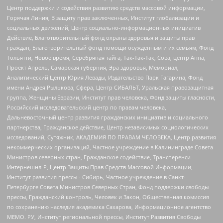
Центр поддержки и содействия развитию средств массовой информации,
Горячая Линия, В защиту прав заключенных, Институт глобализации и
социальных движений, Центр социально-информационных инициатив
Действие, Благотворительный фонд охраны здоровья и защиты прав
граждан, Благотворительный фонд помощи осужденным и их семьям, Фонд
Тольятти, Новое время, Серебряная тайга, Так-Так-Так, Сова, центр Анна,
Проект Апрель, Самарская губерния, Эра здоровья, Мемориал,
Аналитический Центр Юрия Левады, Издательство Парк Гагарина, Фонд
имени Андрея Рылькова, Сфера, Центр СИБАЛЬТ, Уральская правозащитная
группа, Женщины Евразии, Институт прав человека, Фонд защиты гласности,
Российский исследовательский центр по правам человека,
Дальневосточный центр развития гражданских инициатив и социального
партнерства, Гражданское действие, Центр независимых социологических
исследований, Сутяжник, АКАДЕМИЯ ПО ПРАВАМ ЧЕЛОВЕКА, Центр развития
некоммерческих организаций, Частное учреждение в Калининграде Совета
Министров северных стран, Гражданское содействие, Трансперенси
Интернешнл-Р, Центр Защиты Прав Средств Массовой Информации,
Институт развития прессы - Сибирь, Частное учреждение в Санкт-
Петербурге Совета Министров Северных Стран, Фонд поддержки свободы
прессы, Гражданский контроль, Человек и Закон, Общественная комиссия
по сохранению наследия академика Сахарова, Информационное агентство
МЕМО. РУ, Институт региональной прессы, Институт Развития Свободы