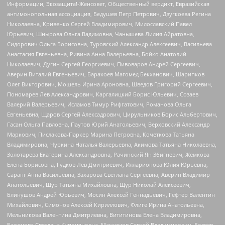
Информации, Экозащита!-Женсовет, Общественный вердикт, Евразийская
антимонопольная ассоциация, Бедушев Петр Петрович, Дзугкоева Регина
Николаевна, Кривенко Сергей Владимирович, Милославский Павел
Юрьевич, Шнырова Ольга Вадимовна, Чанышева Лилия Айратовна,
Сидорович Ольга Борисовна, Туровский Александр Алексеевич, Васильева
Анастасия Евгеньевна, Ривина Анна Валерьевна, Бойко Анатолий
Николаевич, Дугин Сергей Георгиевич, Пивоваров Андрей Сергеевич,
Аверин Виталий Евгеньевич, Барахоев Магомед Бекханович, Шарипков
Олег Викторович, Мошель Ирина Ароновна, Шведов Григорий Сергеевич,
Пономарев Лев Александрович, Каргалицкий Борис Юльевич, Созаев
Валерий Валерьевич, Исламов Тимур Рифгатович, Романова Ольга
Евгеньевна, Щаров Сергей Алексадрович, Цирульников Борис Альбертович,
Гасан Ольга Павловна, Паутов Юрий Анатольевич, Верховский Александр
Маркович, Пислакова-Паркер Марина Петровна, Кочеткова Татьяна
Владимировна, Чуркина Наталья Валерьевна, Акимова Татьяна Николаевна,
Золотарева Екатерина Александровна, Рачинский Ян Збигневич, Жемкова
Елена Борисовна, Гудков Лев Дмитриевич, Илларионова Юлия Юрьевна,
Саранг Анна Васильевна, Захарова Светлана Сергеевна, Аверин Владимир
Анатольевич, Щур Татьяна Михайловна, Щур Николай Алексеевич,
Блинушов Андрей Юрьевич, Мосин Алексей Геннадьевич, Гефтер Валентин
Михайлович, Симонов Алексей Кириллович, Флиге Ирина Анатольевна,
Мельникова Валентина Дмитриевна, Вититинова Елена Владимировна,
Баженова Светлана Куприяновна, Максимов Сергей Владимирович, Беляев