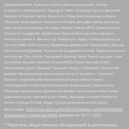
Священная война, Исламская группа, Братья-мусульмане, Партия
исламского освобождения, Лашкар-И-Тайба, Исламская группа, Движение
Талибан, Исламская партия Туркестана, Общество социальных реформ,
Общество возрождения исламского наследия, Дом двух святых, Джунд аш-
Шам, Исламский джихад, Аль-Каида, Имарат Кавказ, АБТО, Правый сектор,
Исламское государство, Джабха аль-Нусра ли-Ахль аш-Шам, Народное
ополчение имени К. Минина и Д. Пожарского, Аджр от Аллаха Субхану уа
Тагьаля SHAM, АУМ Синрике, Муджахеды джамаата Ат-Тавхида Валь-Джихад,
Чистопольский Джамаат, Рохнамо ба суи давлати исломи, Террористическое
сообщество Сеть, Катиба Таухид валь-Джихад, Хайят Тахрир аш-Шам, Ахлю
Сунна Валь Джамаа, National Socialism/White Power, Артподготовка,
Религиозная группа “Джамаат “Красный пахарь”, Колумбайн, Хатлонский
джамаат, Мусульманская религиозная группа п. Кушкуль г. Оренбург,
Крымско-татарский добровольческий батальон имени Номана
Челебиджихана, Азов, Партия исламского возрождения Таджикистана,
Народная самооборона, Дуббайский джамаат, московская ячейка, Батал-
Хаджи Белхороев, Маньяки Культ Убийц, Молодёжь Которая Улыбается,
Легион Свобода России, Айдар, Русский добровольческий корпус
Источник:
http://nac.gov.ru/terroristicheskie-i-ekstremistskie-
organizacii-i-materialy.html
данные на
16.11.2023
* Перечень общественных объединений и религиозных