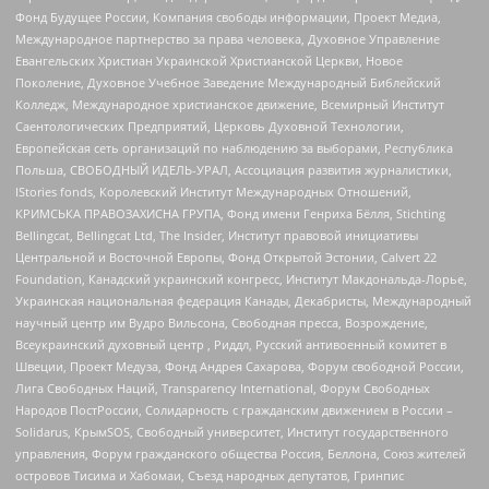
Фонд Будущее России, Компания свободы информации, Проект Медиа,
Международное партнерство за права человека, Духовное Управление
Евангельских Христиан Украинской Христианской Церкви, Новое
Поколение, Духовное Учебное Заведение Международный Библейский
Колледж, Международное христианское движение, Всемирный Институт
Саентологических Предприятий, Церковь Духовной Технологии,
Европейская сеть организаций по наблюдению за выборами, Республика
Польша, СВОБОДНЫЙ ИДЕЛЬ-УРАЛ, Ассоциация развития журналистики,
IStories fonds, Королевский Институт Международных Отношений,
КРИМСЬКА ПРАВОЗАХИСНА ГРУПА, Фонд имени Генриха Бёлля, Stichting
Bellingcat, Bellingcat Ltd, The Insider, Институт правовой инициативы
Центральной и Восточной Европы, Фонд Открытой Эстонии, Calvert 22
Foundation, Канадский украинский конгресс, Институт Макдональда-Лорье,
Украинская национальная федерация Канады, Декабристы, Международный
научный центр им Вудро Вильсона, Свободная пресса, Возрождение,
Всеукраинский духовный центр , Риддл, Русский антивоенный комитет в
Швеции, Проект Медуза, Фонд Андрея Сахарова, Форум свободной России,
Лига Свободных Наций, Transparеncy International, Форум Свободных
Народов ПостРоссии, Солидарность с гражданским движением в России –
Solidarus, КрымSOS, Свободный университет, Институт государственного
управления, Форум гражданского общества Россия, Беллона, Союз жителей
островов Тисима и Хабомаи, Съезд народных депутатов, Гринпис