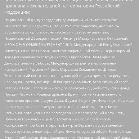
признана нежелательной на территории Российской
Федерации:
Национальный фонд в поддержку демократии, Институт Открытое
Общество Фонд Содействия, Фонд Открытое общество, Американо-
российский фонд по экономическому и правовому развитию,
Национальный Демократический Институт Международных Отношений,
MEDIA DEVELOPMENT INVESTMENT FUND, Международный Республиканский
Институт, Открытая Россия, Институт современной России, Черноморский
фонд регионального сотрудничества, Европейская Платформа за
Демократические Выборы, Международный центр электоральных
исследований, Германский фонд Маршалла Соединенных Штатов,
Тихоокеанский центр защиты окружающей среды и природных ресурсов,
Свободная Россия, Всемирный конгресс украинцев, Атлантический совет,
Человек в беде, Европейский фонд за демократию, Джеймстаунский фонд,
Прожект Хармони, Родники дракона, Врачи против насильственного
извлечения органов, Фалунь Дафа, Друзья Фалуньгун, Фалуньгун, Коалиция
по расследованию преследования в отношении Фалуньгун в Китае,
Всемирная организация по расследованию преследований Фалуньгун,
Пражский гражданский центр, Ассоциация школ политических
исследований при Совете Европы, Центр либеральной современности,
Форум русскоязычных европейцев, Немецко-русский обмен, Бард колледж,
Европейский выбор, Фонд Ходорковского, Оксфордский российский фонд,