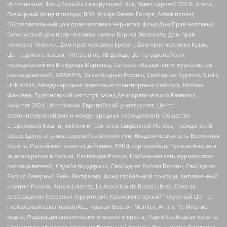
Интернешнл, Фонд борьбы с коррупцией Инк, Завет церквей TCCN, Агора,
Всемирный фонд природы, BDR Novaja Gazeta-Europe, Алтай проект,
Образовательный дом прав человека Чернигов, Фонд Дом Прав Человека,
Белорусский дом прав человека имени Бориса Звозскова, Дом прав
человека Тбилиси, Дом прав человека Ереван, Дом прав человека Крым,
Центр дикого лосося, TVR Studios, ТВ Дождь, Центр европейских
исследований им Вилфрида Мартенса, Сетевое объединение журналистов
расследователей, АЛЛАТРА, За свободную Россию, Свободная Бурятия, Uralic,
UnKremlin, Международная федерация транспортных рабочих, ИстЧам
Финланд, Гудзоновский институт, Фонд Демократического Развития,
Комитет-2024, Центрально-Европейский университет, Центр
восточноевропейских и международных исследований, Общество
Сторожевой башни, Библии и трактатов Свидетелей Иеговы, Гражданский
Совет, Центр анализа европейской политики, Академическая сеть Восточная
Европа, Российский комитет действия, РЭНД корпорейшн, Русская Америка
за демократию в России, Настоящая Россия, Глобальная сеть журналистов-
расследователей, Служба поддержки, Свободная Россия Берлин, Свободная
Россия Северный Рейн-Вестфалия, Фонд глобальной помощи, Антивоенный
комитет России, Russie-Libertes, La Asocicion de Rusos Libres, Союз за
возвращение Северных территорий, Крымскотатарский Ресурсный Центр,
Глобальный союз IndustriALL, Russian Election Monitor, Article 19, Мнение
медиа, Федерация анархического черного креста, Радио Свободная Европа,
Германское общество изучения Восточной Европы, Фонд имени Фридриха