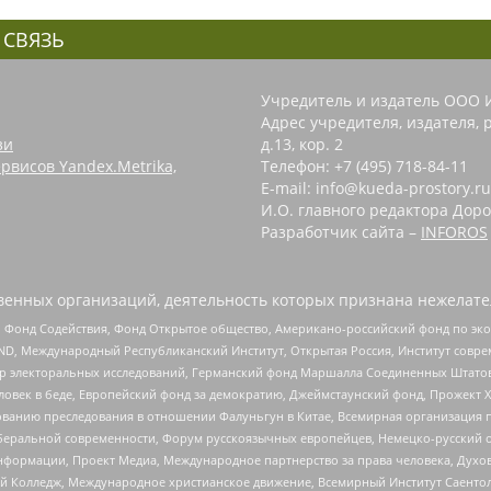
 СВЯЗЬ
Учредитель и издатель ООО 
Адрес учредителя, издателя, р
зи
д.13, кор. 2
рвисов Yandex.Metrika,
Телефон: +7 (495) 718-84-11
E-mail: info@kueda-prostory.ru
И.О. главного редактора Доро
Разработчик сайта –
INFOROS
енных организаций, деятельность которых признана нежелате
 Фонд Содействия, Фонд Открытое общество, Американо-российский фонд по э
 Международный Республиканский Институт, Открытая Россия, Институт совре
р электоральных исследований, Германский фонд Маршалла Соединенных Штатов
еловек в беде, Европейский фонд за демократию, Джеймстаунский фонд, Прожект
дованию преследования в отношении Фалуньгун в Китае, Всемирная организация 
беральной современности, Форум русскоязычных европейцев, Немецко-русский о
формации, Проект Медиа, Международное партнерство за права человека, Духов
 Колледж, Международное христианское движение, Всемирный Институт Саентол