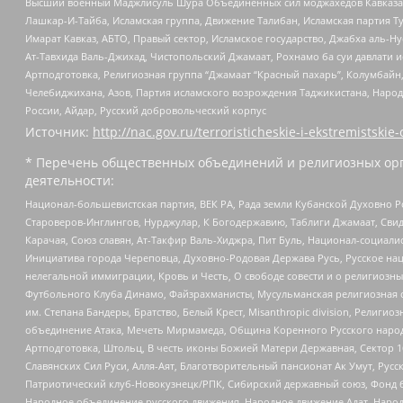
Высший военный Маджлисуль Шура Объединенных сил моджахедов Кавказа, Ко
Лашкар-И-Тайба, Исламская группа, Движение Талибан, Исламская партия Т
Имарат Кавказ, АБТО, Правый сектор, Исламское государство, Джабха аль-
Ат-Тавхида Валь-Джихад, Чистопольский Джамаат, Рохнамо ба суи давлати и
Артподготовка, Религиозная группа “Джамаат “Красный пахарь”, Колумбайн
Челебиджихана, Азов, Партия исламского возрождения Таджикистана, Народ
России, Айдар, Русский добровольческий корпус
Источник:
http://nac.gov.ru/terroristicheskie-i-ekstremistskie-
* Перечень общественных объединений и религиозных орг
деятельности:
Национал-большевистская партия, ВЕК РА, Рада земли Кубанской Духовно
Староверов-Инглингов, Нурджулар, К Богодержавию, Таблиги Джамаат, Сви
Карачая, Союз славян, Ат-Такфир Валь-Хиджра, Пит Буль, Национал-социал
Инициатива города Череповца, Духовно-Родовая Держава Русь, Русское н
нелегальной иммиграции, Кровь и Честь, О свободе совести и о религиоз
Футбольного Клуба Динамо, Файзрахманисты, Мусульманская религиозная о
им. Степана Бандеры, Братство, Белый Крест, Misanthropic division, Рели
объединение Атака, Мечеть Мирмамеда, Община Коренного Русского народа
Артподготовка, Штольц, В честь иконы Божией Матери Державная, Сектор 1
Славянских Сил Руси, Алля-Аят, Благотворительный пансионат Ак Умут, Русск
Патриотический клуб-Новокузнецк/РПК, Сибирский державный союз, Фонд б
Народное объединение русского движения, Народное движение Адат, Народ