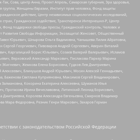
Так, Сова, центр Анна, Проект Апрель, Самарская губерния, Эра здоровья,
я группа, Женщины Евразии, Институт прав человека, Фонд защиты
Гражданское действие, Центр независимых социологических исследований,
стран, Гражданское содействие, Трансперенси Интернешнл-Р, Центр
н, Фонд поддержки свободы прессы, Гражданский контроль, Человек и
тут Развития Свободы Информации, Экозащита!-Женсовет, Общественный
й Павел Юрьевич, Шнырова Ольга Вадимовна, Чанышева Лилия Айратовна,
ин Сергей Георгиевич, Пивоваров Андрей Сергеевич, Аверин Виталий
вич, Каргалицкий Борис Юльевич, Созаев Валерий Валерьевич, Исламов
льевич, Верховский Александр Маркович, Пислакова-Паркер Марина
н Збигневич, Жемкова Елена Борисовна, Гудков Лев Дмитриевич,
й Алексеевич, Блинушов Андрей Юрьевич, Мосин Алексей Геннадьевич,
а, Баженова Светлана Куприяновна, Максимов Сергей Владимирович,
а Залмановна, Кокорина Екатерина Алексеевна, Шуманов Илья
ч, Протасова Ирина Вячеславовна, Литинский Леонид Борисович,
а Дмитриевна, Королева Александра Евгеньевна, Смирнов Владимир
ова Мара Федоровна, Резник Генри Маркович, Захаров Герман
етствии с законодательством Российской Федерации