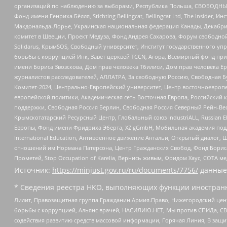
организаций по наблюдению за выборами, Республика Польша, СВОБОДНЫЙ
Фонд имени Генриха Бёлля, Stichting Bellingcat, Bellingcat Ltd, The Inside
Макдональда-Лорье, Украинская национальная федерация Канады, Декабрис
комитет в Швеции, Проект Медуза, Фонд Андрея Сахарова, Форум свободной 
Solidarus, КрымSOS, Свободный университет, Институт государственного у
борьбы с коррупцией Инк, Завет церквей TCCN, Агора, Всемирный фонд при
имени Бориса Звозскова, Дом прав человека Тбилиси, Дом прав человека Ер
журналистов расследователей, АЛЛАТРА, За свободную Россию, Свободная Б
Комитет-2024, Центрально-Европейский университет, Центр восточноевроп
европейской политики, Академическая сеть Восточная Европа, Российский к
поддержки, Свободная Россия Берлин, Свободная Россия Северный Рейн-Вест
Крымскотатарский Ресурсный Центр, Глобальный союз IndustriALL, Russian E
Европы, Фонд имени Фридриха Эберта, XZ gGmbH, Мобильная академия поддержк
International Education, Антивоенное движение Антальи, Открытый диало
отношений им Нормана Патерсона, Центр Гражданских Свобод, Фонд Бориса
Прометей, Stop Occupation of Karelia, Вернись живым, Фридом Хаус, СОТА 
Источник:
https://minjust.gov.ru/ru/documents/7756/
данные
* Сведения реестра НКО, выполняющих функции иностранн
Лилит, Правозащитная группа Гражданин.Армия.Право, Нижегородский цент
борьбы с коррупцией, Альянс врачей, НАСИЛИЮ.НЕТ, Мы против СПИДа, СВЕ
содействия развитию средств массовой информации, Горячая Линия, В защ