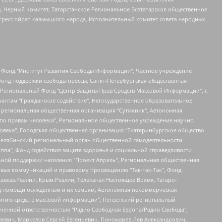
в, Черный Комитет, Татарстанское Региональное Всетатарское общественное
гресс ойрат-калмыцкого народа, Исполнительный комитет совета народных
евосточное общественное движение "Маяк", Санкт-Петербургская ЛГБТ-инициативная группа "Выход", Инициативная группа ЛГБТ+ "Реверс", Алексеев Андрей Викторович, Бекбулатова Таисия Львовна, Беляев Иван Михайлович, Владыкина Елена Сергеевна, Гельман Марат Александрович, Никульшина Вероника Юрьевна, Толоконникова Надежда Андреевна, Шендерович Виктор Анатольевич, Общество с ограниченной ответственностью "Данное сообщение", Общество с ограниченной ответственностью Издательский дом "Новая глава", Айнбиндер Александра Александровна, Московский комьюнити-центр для ЛГБТ+инициатив, Благотворительный фонд развития филантропии, Deutsche Welle (Германия, Kurt-Schumacher-Strasse 3, 53113 Bonn), Борзунова Мария Михайловна, Воробьев Виктор Викторович, Голубева Анна Львовна, Константинова Алла Михайловна, Малкова Ирина Владимировна, Мурадов Мурад Абдулгалимович, Осетинская Елизавета Николаевна, Понасенков Евгений Николаевич, Ганапольский Матвей Юрьевич, Киселев Евгений Алексеевич, Борухович Ирина Григорьевна, Дремин Иван Тимофеевич, Дубровский Дмитрий Викторович, Красноярская региональная общественная организация поддержки и развития альтернативных образовательных технологий и межкультурных коммуникаций "ИНТЕРРА", Маяковская Екатерина Алексеевна, Фейгин Марк Захарович, Филимонов Андрей Викторович, Дзугкоева Регина Николаевна, Доброхотов Роман Александрович, Дудь Юрий Александрович, Елкин Сергей Владимирович, Кругликов Кирилл Игоревич, Сабунаева Мария Леонидовна, Семенов Алексей Владимирович, Шаинян Карен Багратович, Шульман Екатерина Михайловна, Асафьев Артур Валерьевич, Вахштайн Виктор Семенович, Венедиктов Алексей Алексеевич, Лушникова Екатерина Евгеньевна, Волков Леонид Михайлович, Невзоров Александр Глебович, Пархоменко Сергей Борисович, Сироткин Ярослав Николаевич, Кара-Мурза Владимир Владимирович, Баранова Наталья Владимировна, Гозман Леонид Яковлевич, Кагарлицкий Борис Юльевич, Климарев Михаил Валерьевич, Милов Владимир Станиславович, Автономная некоммерческая организация Краснодарский центр современного искусства "Типография", Моргенштерн Алишер Тагирович, Соболь Любовь Эдуардовна, Общество с ограниченной ответственностью "ЛИЗА НОРМ", Каспаров Гарри Кимович, Ходорковский Михаил Борисович, Общество с ограниченной ответственностью "Апрельские тезисы", Данилович Ирина Брониславовна, Кашин Олег Владимирович, Петров Николай Владимирович, Пивоваров Алексей Владимирович, Соколов Михаил Владимирович, Цветкова Юлия Владимировна, Чичваркин Евгений Александрович, Комитет против пыток/Команда против пыток, Общество с ограниченной ответственностью "Первый научный", Общество с ограниченной ответственностью "Вертолет и ко", Белоцерковская Вероника Борисовна, Кац Максим Евгеньевич, Лазарева Татьяна Юрьевна, Шаведдинов Руслан Табризович, Яшин Илья Валерьевич, Общество с ограниченной ответственностью "Иноагент ААВ", Алешковский Дмитрий Петрович, Альбац Евгения Марковна, Быков Дмитрий Львович, Галямина Юлия Евгеньевна, Лойко Сергей Леонидович, Мартынов Кирилл Константинович, Медведев Сергей Александрович, Крашенинников Федор Геннадиевич, Гордеева Катерина Вл