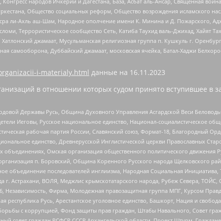
нгресс народов Ичкерии и Дагестана, База, Асбат аль-Ансар, Священная война,
уркестана, Общество социальных реформ, Общество возрождения исламского насл
Нусра ли-Ахль аш-Шам, Народное ополчение имени К. Минина и Д. Пожарского, Ад
сломи, Террористическое сообщество Сеть, Катиба Таухид валь-Джихад, Хайят Тах
, Хатлонский джамаат, Мусульманская религиозная группа п. Кушкуль г. Оренбу
ная самооборона, Дуббайский джамаат, московская ячейка, Батал-Хаджи Белхор
organizacii-i-materialy.html
данные на
16.11.2023
анизаций в отношении которых судом принято вступившее в з
 Родовой Державы Русь, Община Духовного Управления Асгардской Веси Беловод
детели Иеговы, Русское национальное единство, Национал-социалистическое об
истическая рабочая партия России, Славянский союз, Формат-18, Благородный Ор
ациональное единство, Древнерусской Инглистической церкви Православных Ста
ных объединениях, Омская организация общественного политического движения Р
рганизация п. Боровский, Община Коренного Русского народа Щелковского район
гиозное объединение последователей инглиизма, Народная Социальная Инициатива,
 г. Астрахани, ВОЛЯ, Меджлис крымскотатарского народа, Рубеж Севера, ТОЙС, 
6, Независимость, Фирма, Молодежная правозащитная группа МПГ, Курсом Правд
ая республика Русь, Арестантское уголовное единство, Башкорт, Нация и свобода,
орьбы с коррупцией, Фонд защиты прав граждан, Штабы Навального, Совет гражд
ный совет граждан РСФСР СССР Архангельской области, Проект Штурм, Граждане 