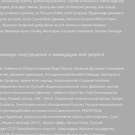
 Исламская группа, Братья-мусульмане, Партия исламского освобождения,
едия, Дом двух святых, Джунд аш-Шам, Исламский джихад, Аль-Каида,
жр от Аллаха Субхану уа Тагьаля SHAM, АУМ Синрике, Муджахеды джамаата
рир аш-Шам, Ахлю Сунна Валь Джамаа, National Socialism/White Power,
рг, Крымско-татарский добровольческий батальон имени Номана
оев, Маньяки Культ Убийц, Молодёжь Которая Улыбается, Легион Свобода
аконную силу решение о ликвидации или запрете
ья, Славянская Община Капища Веды Перуна, Мужская Духовная Семинария
щество, Джамаат мувахидов, Объединенный Вилайат Кабарды, Балкарии и
ден Дьявола, Армия воли народа, Национальная Социалистическая
роверов-Инглингов, Русский общенациональный союз, Движение против
усское национальное единство, Северное Братство, Клуб Болельщиков
а, Правый сектор, УНА - УНСО, Украинская повстанческая армия, Тризуб
 TulaSkins, Этнополитическое объединение Русские, Русское национальное
О противодействии экстремистской деятельности, РЕВТАТПОД,
ы и Единения, Каракольская инициативная группа, Автоград Крю, Союз
 Нация и свобода, W.H.С., Фалунь Дафа, Иртыш Ultras, Русский
ан СССР Прикубанского округа г. Краснодара, Мужское государство,
СССР, Держава Союз Советских Светлых Родов, Совет Советских