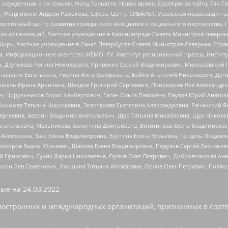
ужденным и их семьям, Фонд Тольятти, Новое время, Серебряная тайга, Так-Так-
, Фонд имени Андрея Рылькова, Сфера, Центр СИБАЛЬТ, Уральская правозащитна
невосточный центр развития гражданских инициатив и социального партнерства, 
 организаций, Частное учреждение в Калининграде Совета Министров северных 
бирь, Частное учреждение в Санкт-Петербурге Совета Министров Северных Стра
а, Информационное агентство МЕМО. РУ, Институт региональной прессы, Инсти
ч, Дзугкоева Регина Николаевна, Кривенко Сергей Владимирович, Милославски
настасия Евгеньевна, Ривина Анна Валерьевна, Бойко Анатолий Николаевич, Дуг
ошель Ирина Ароновна, Шведов Григорий Сергеевич, Пономарев Лев Александро
ч, Цирульников Борис Альбертович, Гасан Ольга Павловна, Паутов Юрий Анато
Акимова Татьяна Николаевна, Золотарева Екатерина Александровна, Рачинский Я
Сергеевна, Аверин Владимир Анатольевич, Щур Татьяна Михайловна, Щур Никола
Анатольевна, Мельникова Валентина Дмитриевна, Вититинова Елена Владимировн
 Алексеевна, Закс Елена Владимировна, Буртина Елена Юрьевна, Гендель Людмил
рохоров Вадим Юрьевич, Шахова Елена Владимировна, Подузов Сергей Васильеви
й Ефимович, Сухих Дарья Николаевна, Орлов Олег Петрович, Добровольская Анн
нсон Лев Семенович, Локшина Татьяна Иосифовна, Орлов Олег Петрович, Поляк
ые на
24.03.2022
ностранных и международных организаций, признанных в соотв