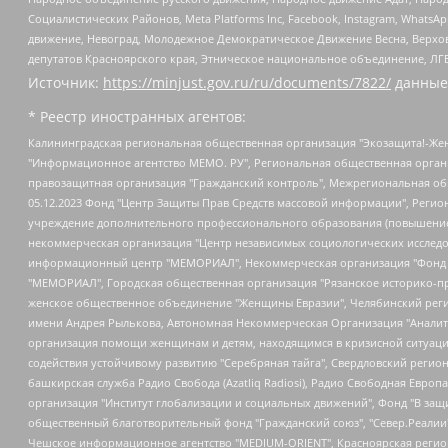
Социалистических Районов, Meta Platforms Inc, Facebook, Instagram, Wha
движение, Невоград, Молодежное Демократическое Движение Весна, Верхов
депутатов Красноярского края, Этническое национальное объединение, ЛГ
Источник:
https://minjust.gov.ru/ru/documents/7822/
данные
* Реестр иностранных агентов:
Калининградская региональная общественная организация "Экозащита!-Женсовет", Фонд содействия защите прав и свобод граждан "Общественный вердикт", Фонд "Институт Развития Свободы Информации", Частное учреждение "Информационное агентство МЕМО. РУ", Региональная общественная организация "Общественная комиссия по сохранению наследия академика Сахарова", Фонд поддержки свободы прессы, Санкт-Петербургская общественная правозащитная организация "Гражданский контроль", Межрегиональная общественная организация "Информационно-просветительский центр "Мемориал", Региональный Фонд "Центр Защиты Прав Средств Массовой Информации", с 05.12.2023 Фонд "Центр Защиты Прав Средств массовой информации", Региональная общественная благотворительная организация помощи беженцам и мигрантам "Гражданское содействие", Негосударственное образовательное учреждение дополнительного профессионального образования (повышение квалификации) специалистов "АКАДЕМИЯ ПО ПРАВАМ ЧЕЛОВЕКА", Свердловская региональная общественная организация "Сутяжник", Автономная некоммерческая организация "Центр независимых социологических исследований", Союз общественных объединений "Российский исследовательский центр по правам человека", Региональное общественное учреждение научно-информационный центр "МЕМОРИАЛ", Некоммерческая организация "Фонд защиты гласности", Автономная некоммерческая организация "Институт прав человека", Городская общественная организация "Екатеринбургское общество "МЕМОРИАЛ", Городская общественная организация "Рязанское историко-просветительское и правозащитное общество "Мемориал" (Рязанский Мемориал), Челябинский региональный орган общественной самодеятельности – женское общественное объединение "Женщины Евразии", Челябинский региональный орган общественной самодеятельности "Уральская правозащитная группа", Фонд содействия защите здоровья и социальной справедливости имени Андрея Рылькова, Автономная Некоммерческая Организация "Аналитический Центр Юрия Левады", Автономная некоммерческая организация социальной поддержки населения "Проект Апрель", Региональная общественная организация помощи женщинам и детям, находящимся в кризисной ситуации "Информационно-методический центр "Анна", Фонд содействия развитию массовых коммуникаций и правовому просвещению "Так-так-Так", Фонд содействия устойчивому развитию "Серебряная тайга", Свердловский региональный общественный фонд социальных проектов "Новое время", "Idel.Реалии", Кавказ.Реалии, Крым.Реалии, Телеканал Настоящее Время, Татаро-башкирская служба Радио Свобода (Azatliq Radiosi), Радио Свободная Европа/Радио Свобода (PCE/PC), "Сибирь.Реалии", "Фактограф", Благотворительный фонд помощи осужденным и их семьям, Автономная некоммерческая организация "Институт глобализации и социальных движений", Фонд "В защиту прав заключенных", Частное учреждение "Центр поддержки и содействия развитию средств массовой информации", Пензенский региональный общественный благотворительный фонд "Гражданский союз", "Север.Реалии", Некоммерческая организация Фонд "Правовая инициатива", Общество с ограниченной ответственностью "Радио Свободная Европа/Радио Свобода", Чешское информационное агентство "MEDIUM-ORIENT", Красноярская региональная общественная организация "Мы против СПИДа", Камалягин Денис Николаевич, Маркелов Сергей Евгеньевич, Пономарев Лев Александрович, Савицкая Людмила Алексеевна, Автоно