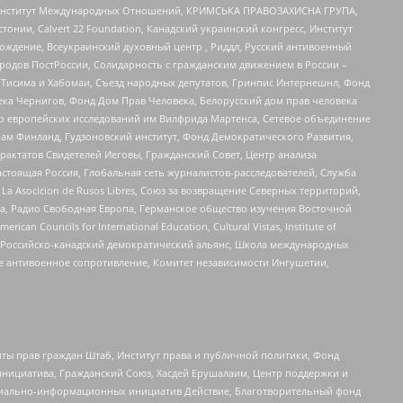
ий Институт Международных Отношений, КРИМСЬКА ПРАВОЗАХИСНА ГРУПА,
стонии, Calvert 22 Foundation, Канадский украинский конгресс, Институт
ждение, Всеукраинский духовный центр , Риддл, Русский антивоенный
ародов ПостРоссии, Солидарность с гражданским движением в России –
в Тисима и Хабомаи, Съезд народных депутатов, Гринпис Интернешнл, Фонд
ека Чернигов, Фонд Дом Прав Человека, Белорусский дом прав человека
нтр европейских исследований им Вилфрида Мартенса, Сетевое объединение
Чам Финланд, Гудзоновский институт, Фонд Демократического Развития,
актатов Свидетелей Иеговы, Гражданский Совет, Центр анализа
астоящая Россия, Глобальная сеть журналистов-расследователей, Служба
a Asocicion de Rusos Libres, Союз за возвращение Северных территорий,
еста, Радио Свободная Европа, Германское общество изучения Восточной
ouncils for International Education, Cultural Vistas, Institute of
, Российско-канадский демократический альянс, Школа международных
е антивоенное сопротивление, Комитет независимости Ингушетии,
ты прав граждан Штаб, Институт права и публичной политики, Фонд
инициатива, Гражданский Союз, Хасдей Ерушалаим, Центр поддержки и
социально-информационных инициатив Действие, Благотворительный фонд