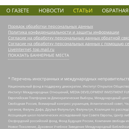
О ГАЗЕТЕ
НОВОСТИ
СТАТЬИ
ОБРАТНАЯ
Порядок обработки персональных данных
Политика конфиденциальности и защиты информации
Согласие на обработку персональных данных обратной свя
Согласие на обработку персональных данных с помощью се
LiveInternet, top.mail.ru
ПОКАЗАТЬ БАННЕРНЫЕ МЕСТА
* Перечень иностранных и международных неправительств
Национальный фонд в поддержку демократии, Институт Открытое Общество
Институт Международных Отношений, MEDIA DEVELOPMENT INVESTMENT FUND,
Европейская Платформа за Демократические Выборы, Международный цент
Свободная Россия, Всемирный конгресс украинцев, Атлантический совет, Ч
органов, Фалунь Дафа, Друзья Фалуньгун, Фалуньгун, Коалиция по рассле
Ассоциация школ политических исследований при Совете Европы, Центр ли
Оксфордский российский фонд, Фонд Будущее России, Компания свободы ин
Новое Поколение, Духовное Учебное Заведение Международный Библейский