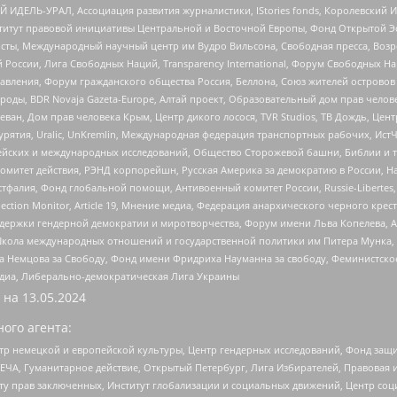
 ИДЕЛЬ-УРАЛ, Ассоциация развития журналистики, IStories fonds, Королевск
r, Институт правовой инициативы Центральной и Восточной Европы, Фонд Открытой Э
ты, Международный научный центр им Вудро Вильсона, Свободная пресса, Возро
России, Лига Свободных Наций, Transparеncy International, Форум Свободных Н
правления, Форум гражданского общества Россия, Беллона, Союз жителей острово
роды, BDR Novaja Gazeta-Europe, Алтай проект, Образовательный дом прав челов
еван, Дом прав человека Крым, Центр дикого лосося, TVR Studios, ТВ Дождь, Це
урятия, Uralic, UnKremlin, Международная федерация транспортных рабочих, Ист
ейских и международных исследований, Общество Сторожевой башни, Библии и тр
омитет действия, РЭНД корпорейшн, Русская Америка за демократию в России, Н
фалия, Фонд глобальной помощи, Антивоенный комитет России, Russie-Libertes, L
lection Monitor, Article 19, Мнение медиа, Федерация анархического черного кр
и гендерной демократии и миротворчества, Форум имени Льва Копелева, American C
г, Школа международных отношений и государственной политики им Питера Мунка
 Немцова за Свободу, Фонд имени Фридриха Науманна за свободу, Феминистско
медиа, Либерально-демократическая Лига Украины
 на
13.05.2024
ого агента:
р немецкой и европейской культуры, Центр гендерных исследований, Фонд защи
ЧА, Гуманитарное действие, Открытый Петербург, Лига Избирателей, Правовая 
иту прав заключенных, Институт глобализации и социальных движений, Центр 