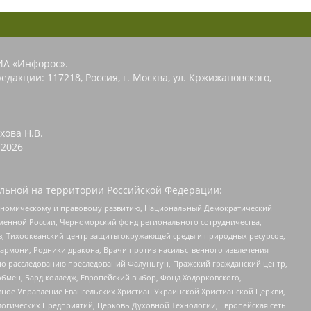
ИА «Инфорос».
едакции: 117218, Россия, г. Москва, ул. Кржижановского,
хова Н.В.
2026
льной на территории Российской Федерации:
кономическому и правовому развитию, Национальный Демократический
менной России, Черноморский фонд регионального сотрудничества,
, Тихоокеанский центр защиты окружающей среды и природных ресурсов,
 Хармони, Родники дракона, Врачи против насильственного извлечения
по расследованию преследований Фалуньгун, Пражский гражданский центр,
бмен, Бард колледж, Европейский выбор, Фонд Ходорковского,
ное Управление Евангельских Христиан Украинской Христианской Церкви,
огических Предприятий, Церковь Духовной Технологии, Европейская сеть