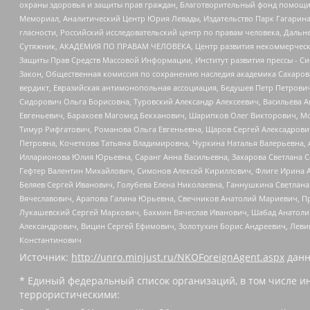
охраны здоровья и защиты прав граждан, Благотворительный фонд помощи ос
Мемориал, Аналитический Центр Юрия Левады, Издательство Парк Гагарина
гласности, Российский исследовательский центр по правам человека, Даль
Сутяжник, АКАДЕМИЯ ПО ПРАВАМ ЧЕЛОВЕКА, Центр развития некоммерческих
Защиты Прав Средств Массовой Информации, Институт развития прессы - Си
Закон, Общественная комиссия по сохранению наследия академика Сахаров
вердикт, Евразийская антимонопольная ассоциация, Бедушев Петр Петрови
Сидорович Ольга Борисовна, Туровский Александр Алексеевич, Васильева А
Евгеньевич, Барахоев Магомед Бекханович, Шарипков Олег Викторович, М
Тимур Рифгатович, Романова Ольга Евгеньевна, Щаров Сергей Алексадрови
Петровна, Кочеткова Татьяна Владимировна, Чуркина Наталья Валерьевна, 
Илларионова Юлия Юрьевна, Саранг Анна Васильевна, Захарова Светлана 
Гефтер Валентин Михайлович, Симонов Алексей Кириллович, Флиге Ирина 
Беляев Сергей Иванович, Голубева Елена Николаевна, Ганнушкина Светлана
Вячеславович, Арапова Галина Юрьевна, Свечников Анатолий Мариевич, П
Лукашевский Сергей Маркович, Бахмин Вячеслав Иванович, Шабад Анатоли
Александрович, Вицин Сергей Ефимович, Золотухин Борис Андреевич, Леви
Константинович
Источник:
http://unro.minjust.ru/NKOForeignAgent.aspx
данн
* Единый федеральный список организаций, в том числе и
террористическими: