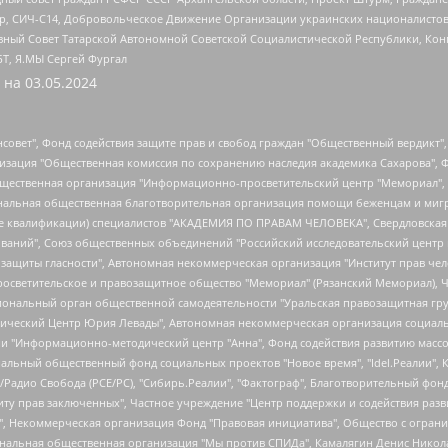
tsApp, СИЧ-С14, Добровольческое Движение Организации украинских националисто
ный Совет Татарской Автономной Советской Социалистической Республики, Кон
БТ, Я.МЫ Сергей Фургал
 на
03.05.2024
мная некоммерческая организация "Центр по работе с проблемой насилия "НАСИЛИЮ.НЕТ", Межрегиональный профессиональный союз работников здравоохранения "Альянс врачей", Юридическое лицо, зарегистрированное в Латвийской Республике, SIA "Medusa Project" (регистрационный номер 40103797863, дата регистрации 10.06.2014), Некоммерческая организация "Фонд по борьбе с коррупцией", Автономная некоммерческая организация "Институт права и публичной политики", Баданин Роман Сергеевич, Гликин Максим Александрович, Железнова Мария Михайловна, Лукьянова Юлия Сергеевна, Маетная Елизавета Витальевна, Маняхин Петр Борисович, Чуракова Ольга Владимировна, Ярош Юлия Петровна, Юридическое лицо "The Insider SIA", зарегистрированное в Риге, Латвийская Республика (дата регистрации 26.06.2015), являющееся администратором доменного имени интернет-издания "The Insider SIA", https://theins.ru, Постернак Алексей Евгеньевич, Рубин Михаил Аркадьевич, Анин Роман Александрович, Юридическое лицо Istories fonds, зарегистрированное в Латвийской Республике (регистрационный номер 50008295751, дата регистрации 24.02.2020), Великовский Дмитрий Александрович, Долинина Ирина Николаевна, Мароховская Алеся Алексеевна, Шлейнов Роман Юрьевич, Шмагун Олеся Валентиновна, Общество с ограниченной ответственностью "Альтаир 2021", Общество с ограниченной ответственностью "Вега 2021", Общество с ограниченной ответственностью "Главный редактор 2021", Общество с ограниченной ответственностью "Ромашки монолит", Важенков Артем Валерьевич, Ивановская областная общественная организация "Центр гендерных исследований", Гурман Юрий Альбертович, Медиапроект "ОВД-Инфо", Егоров Владимир Владимирович, Жилинский Владимир Александрович, Общество с ограниченной ответственностью "ЗП", Иванова София Юрьевна, Карезина Инна Павловна, Кильтау Екатерина Викторовна, Петров Алексей Викторович, Пискунов Сергей Евгеньевич, Смирнов Сергей Сергеевич, Тихонов Михаил Сергеевич, Общество с ограниченной ответственностью "ЖУРНАЛИСТ-ИНОСТРАННЫЙ АГЕНТ", Арапова Галина Юрьевна, Вольтская Татьяна Анатольевна, Американская компания "Mason G.E.S. Anonymous Foundation" (США), являющаяся владельцем интернет-издания https://mnews.world/, Компания "Stichting Bellingcat", зарегистрированная в Нидерландах (дата регистрации 11.07.2018), Захаров Андрей Вячеславович, Клепиковская Екатерина Дмитриевна, Общество с ограниченной ответственностью "МЕМО", Перл Роман Александрович, Симонов Евгений Алексеевич, Соловьева Елена Анатольевна, Сотников Даниил Владимирович, Сурначева Елизавета Дмитриевна, Автономная некоммерческая организация по защите прав человека и информированию населения "Якутия – Наше Мнение", Общество с ограниченной ответственностью "Москоу диджитал медиа", с 26.01.2023 Общество с ограниченной ответственностью "Чайка Белые сады", Ветошкина Валерия Валерьевна, Заговора Максим Александрович, Межрегиональное общественное движение "Российская ЛГБТ - сеть", Оленичев Максим Владимирович, Павлов Иван Юрьевич, Скворцова Елена Сергеевна, Общество с ограниченной ответственностью "Как бы инагент", Кочетков Игорь Викторович, Общество с ограниченной ответственностью "Честные выборы", Еланчик Олег Александрович, Общество с ограниченной ответственностью "Нобелевский призыв", Гималова Регина Эмилевна, Григорьев Андрей Валерьевич, Григорьева Алина Александровна, Ассоциация по содействию защите прав призывников, альтернативнослужащих и военнослужащих "Правозащитная группа "Гражданин.Армия.Право", Хисамова Регина Фаритовна, Автономная некоммерческая организация по реализации социально-правовых программ "Лилит", Дальн