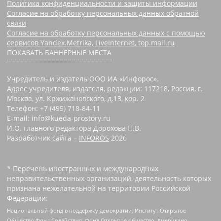
Политика конфиденциальности и защиты информации
Согласие на обработку персональных данных обратной
связи
Согласие на обработку персональных данных с помощью
сервисов Yandex.Metrika, LiveInternet, top.mail.ru
ПОКАЗАТЬ БАННЕРНЫЕ МЕСТА
Учредитель и издатель ООО ИА «Инфорос».
Адрес учредителя, издателя, редакции: 117218, Россия, г.
Москва, ул. Кржижановского, д.13, кор. 2
Телефон: +7 (495) 718-84-11
E-mail: info@kueda-prostory.ru
И.О. главного редактора Дорохова Н.В.
Разработчик сайта –
INFOROS
2026
* Перечень иностранных и международных
неправительственных организаций, деятельность которых
признана нежелательной на территории Российской
Федерации:
Национальный фонд в поддержку демократии, Институт Открытое
Общество Фонд Содействия, Фонд Открытое общество, Американо-