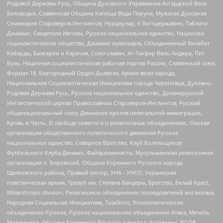
Родовой Державы Русь, Община Духовного Управления Асгардской Веси
Беловодья, Славянская Община Капища Веды Перуна, Мужская Духовная
Семинария Староверов-Инглингов, Нурджулар, К Богодержавию, Таблиги
Джамаат, Свидетели Иеговы, Русское национальное единство, Национал-
социалистическое общество, Джамаат мувахидов, Объединенный Вилайат
Кабарды, Балкарии и Карачая, Союз славян, Ат-Такфир Валь-Хиджра, Пит
Буль, Национал-социалистическая рабочая партия России, Славянский союз,
Формат-18, Благородный Орден Дьявола, Армия воли народа,
Национальная Социалистическая Инициатива города Череповца, Духовно-
Родовая Держава Русь, Русское национальное единство, Древнерусской
Инглистической церкви Православных Староверов-Инглингов, Русский
общенациональный союз, Движение против нелегальной иммиграции,
Кровь и Честь, О свободе совести и о религиозных объединениях, Омская
организация общественного политического движения Русское
национальное единство, Северное Братство, Клуб Болельщиков
Футбольного Клуба Динамо, Файзрахманисты, Мусульманская религиозная
организация п. Боровский, Община Коренного Русского народа
Щелковского района, Правый сектор, УНА - УНСО, Украинская
повстанческая армия, Тризуб им. Степана Бандеры, Братство, Белый Крест,
Misanthropic division, Религиозное объединение последователей инглиизма,
Народная Социальная Инициатива, TulaSkins, Этнополитическое
объединение Русские, Русское национальное объединение Атака, Мечеть
Мирмамеда, Община Коренного Русского народа г. Астрахани, ВОЛЯ,