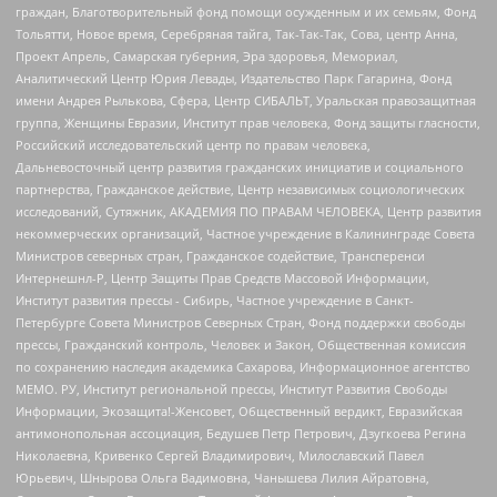
граждан, Благотворительный фонд помощи осужденным и их семьям, Фонд
Тольятти, Новое время, Серебряная тайга, Так-Так-Так, Сова, центр Анна,
Проект Апрель, Самарская губерния, Эра здоровья, Мемориал,
Аналитический Центр Юрия Левады, Издательство Парк Гагарина, Фонд
имени Андрея Рылькова, Сфера, Центр СИБАЛЬТ, Уральская правозащитная
группа, Женщины Евразии, Институт прав человека, Фонд защиты гласности,
Российский исследовательский центр по правам человека,
Дальневосточный центр развития гражданских инициатив и социального
партнерства, Гражданское действие, Центр независимых социологических
исследований, Сутяжник, АКАДЕМИЯ ПО ПРАВАМ ЧЕЛОВЕКА, Центр развития
некоммерческих организаций, Частное учреждение в Калининграде Совета
Министров северных стран, Гражданское содействие, Трансперенси
Интернешнл-Р, Центр Защиты Прав Средств Массовой Информации,
Институт развития прессы - Сибирь, Частное учреждение в Санкт-
Петербурге Совета Министров Северных Стран, Фонд поддержки свободы
прессы, Гражданский контроль, Человек и Закон, Общественная комиссия
по сохранению наследия академика Сахарова, Информационное агентство
МЕМО. РУ, Институт региональной прессы, Институт Развития Свободы
Информации, Экозащита!-Женсовет, Общественный вердикт, Евразийская
антимонопольная ассоциация, Бедушев Петр Петрович, Дзугкоева Регина
Николаевна, Кривенко Сергей Владимирович, Милославский Павел
Юрьевич, Шнырова Ольга Вадимовна, Чанышева Лилия Айратовна,