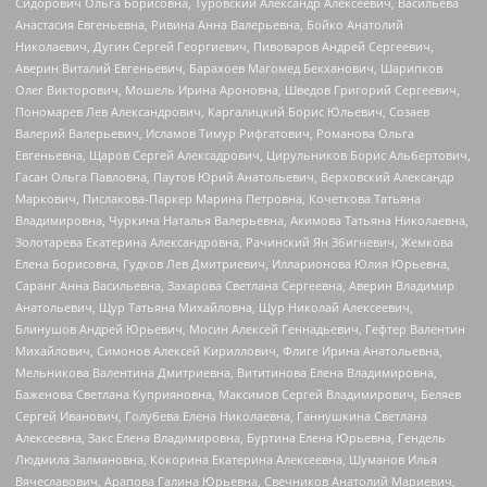
Сидорович Ольга Борисовна, Туровский Александр Алексеевич, Васильева
Анастасия Евгеньевна, Ривина Анна Валерьевна, Бойко Анатолий
Николаевич, Дугин Сергей Георгиевич, Пивоваров Андрей Сергеевич,
Аверин Виталий Евгеньевич, Барахоев Магомед Бекханович, Шарипков
Олег Викторович, Мошель Ирина Ароновна, Шведов Григорий Сергеевич,
Пономарев Лев Александрович, Каргалицкий Борис Юльевич, Созаев
Валерий Валерьевич, Исламов Тимур Рифгатович, Романова Ольга
Евгеньевна, Щаров Сергей Алексадрович, Цирульников Борис Альбертович,
Гасан Ольга Павловна, Паутов Юрий Анатольевич, Верховский Александр
Маркович, Пислакова-Паркер Марина Петровна, Кочеткова Татьяна
Владимировна, Чуркина Наталья Валерьевна, Акимова Татьяна Николаевна,
Золотарева Екатерина Александровна, Рачинский Ян Збигневич, Жемкова
Елена Борисовна, Гудков Лев Дмитриевич, Илларионова Юлия Юрьевна,
Саранг Анна Васильевна, Захарова Светлана Сергеевна, Аверин Владимир
Анатольевич, Щур Татьяна Михайловна, Щур Николай Алексеевич,
Блинушов Андрей Юрьевич, Мосин Алексей Геннадьевич, Гефтер Валентин
Михайлович, Симонов Алексей Кириллович, Флиге Ирина Анатольевна,
Мельникова Валентина Дмитриевна, Вититинова Елена Владимировна,
Баженова Светлана Куприяновна, Максимов Сергей Владимирович, Беляев
Сергей Иванович, Голубева Елена Николаевна, Ганнушкина Светлана
Алексеевна, Закс Елена Владимировна, Буртина Елена Юрьевна, Гендель
Людмила Залмановна, Кокорина Екатерина Алексеевна, Шуманов Илья
Вячеславович, Арапова Галина Юрьевна, Свечников Анатолий Мариевич,