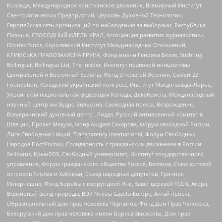
Колледж, Международное христианское движение, Всемирный Институт
Саентологических Предприятий, Церковь Духовной Технологии,
Европейская сеть организаций по наблюдению за выборами, Республика
Польша, СВОБОДНЫЙ ИДЕЛЬ-УРАЛ, Ассоциация развития журналистики,
IStories fonds, Королевский Институт Международных Отношений,
КРИМСЬКА ПРАВОЗАХИСНА ГРУПА, Фонд имени Генриха Бёлля, Stichting
Bellingcat, Bellingcat Ltd, The Insider, Институт правовой инициативы
Центральной и Восточной Европы, Фонд Открытой Эстонии, Calvert 22
Foundation, Канадский украинский конгресс, Институт Макдональда-Лорье,
Украинская национальная федерация Канады, Декабристы, Международный
научный центр им Вудро Вильсона, Свободная пресса, Возрождение,
Всеукраинский духовный центр , Риддл, Русский антивоенный комитет в
Швеции, Проект Медуза, Фонд Андрея Сахарова, Форум свободной России,
Лига Свободных Наций, Transparеncy International, Форум Свободных
Народов ПостРоссии, Солидарность с гражданским движением в России –
Solidarus, КрымSOS, Свободный университет, Институт государственного
управления, Форум гражданского общества Россия, Беллона, Союз жителей
островов Тисима и Хабомаи, Съезд народных депутатов, Гринпис
Интернешнл, Фонд борьбы с коррупцией Инк, Завет церквей TCCN, Агора,
Всемирный фонд природы, BDR Novaja Gazeta-Europe, Алтай проект,
Образовательный дом прав человека Чернигов, Фонд Дом Прав Человека,
Белорусский дом прав человека имени Бориса Звозскова, Дом прав