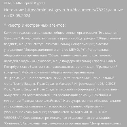
ЛГБТ, Я.МЫ Сергей Фургал
Источник:
https://minjust.gov.ru/ru/documents/7822/
данные
на
03.05.2024
* Реестр иностранных агентов:
Калининградская региональная общественная организация "Экозащита!-Женсовет", Фонд содействия защите прав и свобод граждан "Общественный вердикт", Фонд "Институт Развития Свободы Информации", Частное учреждение "Информационное агентство МЕМО. РУ", Региональная общественная организация "Общественная комиссия по сохранению наследия академика Сахарова", Фонд поддержки свободы прессы, Санкт-Петербургская общественная правозащитная организация "Гражданский контроль", Межрегиональная общественная организация "Информационно-просветительский центр "Мемориал", Региональный Фонд "Центр Защиты Прав Средств Массовой Информации", с 05.12.2023 Фонд "Центр Защиты Прав Средств массовой информации", Региональная общественная благотворительная организация помощи беженцам и мигрантам "Гражданское содействие", Негосударственное образовательное учреждение дополнительного профессионального образования (повышение квалификации) специалистов "АКАДЕМИЯ ПО ПРАВАМ ЧЕЛОВЕКА", Свердловская региональная общественная организация "Сутяжник", Автономная некоммерческая организация "Центр независимых социологических исследований", Союз общественных объединений "Российский исследовательский центр по правам человека", Региональное общественное учреждение научно-информационный центр "МЕМОРИАЛ", Некоммерческая организация "Фонд защиты гласности", Автономная некоммерческая организация "Институт прав человека", Городская общественная организация "Екатеринбургское общество "МЕМОРИАЛ", Городская общественная организация "Рязанское историко-просветительское и правозащитное общество "Мемориал" (Рязанский Мемориал), Челябинский региональный орган общественной самодеятельности – женское общественное объединение "Женщины Евразии", Челябинский региональный орган общественной самодеятельности "Уральская правозащитная группа", Фонд содействия защите здоровья и социальной справедливости имени Андрея Рылькова, Автономная Некоммерческая Организация "Аналитический Центр Юрия Левады", Автономная некоммерческая организация социальной поддержки населения "Проект Апрель", Региональная общественная организация помощи женщинам и детям, находящимся в кризисной ситуации "Информационно-методический центр "Анна", Фонд содействия развитию массовых коммуникаций и правовому просвещению "Так-так-Так", Фонд содействия устойчивому развитию "Серебряная тайга", Свердловский региональный общественный фонд социальных проектов "Новое время", "Idel.Реалии", Кавказ.Реалии, Крым.Реалии, Телеканал Настоящее Время, Татаро-башкирская служба Радио Свобода (Azatliq Radiosi), Радио Свободная Европа/Радио Свобода (PCE/PC), "Сибирь.Реалии", "Фактограф", Благотворительный фонд помощи осужденным и их семьям, Автономная некоммерческая организация "Институт глобализации и социальных движений", Фонд "В защиту прав заключенных", Частное учреждение "Центр поддержки и содействия развитию средств массовой информации", Пензенский региональный общественный благотворительный фонд "Гражданский союз", "Север.Реалии", Некоммерческая организация Фонд "Правовая инициатива", Общество с ограниченной ответственностью "Радио Свободная Европа/Радио Свобода", Чешское информационное агентство "MEDIUM-ORIENT", Красноярская региональная общественная организация "Мы против СПИДа", Камалягин Денис Николаевич, Маркелов Сергей Евгеньевич, Пономарев Лев Александрович, Савицкая Людмила Алексеевна, Автономная некоммерческая организация "Центр по работе с проблемой насилия "НАСИЛИЮ.НЕТ", Межрегиональный профессиональный союз работников здравоохранения "Альянс врачей", Юридическое лицо, зарегистрированное в Латвийской Республике, SIA "Medusa Project" (регистрационный номер 40103797863, дата регистрации 10.06.2014), Некоммерческая организация "Фонд по борьбе с коррупцией", Автономная некоммерческая организация "Институт права и публичной политики", Баданин Роман Сергеевич, Гликин Максим Александрович, Железнова Мария Михайловна, Лукьянова Юлия Сергеевна, Маетная Елизавета Витальевна, Маняхин Петр Борисович, Чуракова Ольга Владимировна, Ярош Юлия Петровна, Юридическое лицо "The Insider SIA", зарегистрированное в Риге, Латвийская Республика (дата регистрации 26.06.2015), являющееся администратором доменного имени интернет-издания "The Insider SIA", https://theins.ru, Постернак Алексей Евгеньевич, Рубин Михаил Аркадьевич, Анин Роман Александрович, Юридическое лицо Istories fonds, зарегистрированное в Латвийской Республике (регистрационный номер 50008295751, дата регистрации 24.02.2020), Великовский Дмитрий Александрович, Долинина Ирина Николаевна, Мароховская Алеся Алексеевна, Шлейнов Роман Юрьевич, Шмагун Олеся Валентиновна, Общество с ограниченной ответственностью "Альтаир 2021", Общество с ограниченной ответственностью "Вега 2021", Общество с ограниченной ответственностью "Главный редактор 2021", Общество с ограниченной ответственностью "Ромашки монолит", Важенков Артем Валерьевич, Ивановская областная общественная организация "Центр гендерных исследований", Гурман Юрий Альбертович, Медиапроект "ОВД-Инфо", Егоров Владимир Владимирович, Жилинский Владимир Александрович, Общество с ограниченной ответственностью "ЗП", Иванова София Юрьевна, Карезина Инна Павловна, Кильтау Екатерина Викторовна, Петров Алексей Викторович, Пискунов Сергей Евгеньевич, Смирнов Сергей Сергеевич, Тихонов Михаил Сергеевич, Общество с ограниченной ответственностью "ЖУРНАЛИСТ-ИНОСТРАННЫЙ АГЕНТ", Арапова Галина Юрьевна, Вольтская Татьяна Анатольевна, Американская компания "Mason G.E.S. Anonymous Foundation" (США), являющаяся владельцем интернет-издания https://mnews.world/, Компания "Stichting Bellingcat", зарегистрированная в Нидерландах (дата регистрации 11.07.2018), Захаров Андрей Вячеславович, Клепиковская Екатерина Дмитриевна, Общество с ограниченной ответственностью "МЕМО", Перл Роман Александрович, Симонов Евгений Алексеевич, Соловьева Елена Анатольевна, Сотников Даниил Владимирович, Сурначева Елизавета Дмитриевна, Автономная некоммерческая организация по защите прав человека и информированию населения "Якутия – Наше Мнение", Общество с ограниченной ответственностью "Москоу диджитал медиа", с 26.01.2023 Общество с ограниченной ответственностью "Чайка Белые сады", Ветошкина Валерия Валерьевна, Заговора Максим Александрович, Межрегиональное общественное движение "Российская ЛГБТ - сеть", Оленичев Максим Владимирович, Павлов Иван Юрьевич, Скворцова Елена Сергеевна, Общество с ограниченной ответственностью "Как бы инагент", Кочетков Игорь Викторович, Общество с ограниченной ответственностью "Честные выборы", Еланчик Олег Александрович, Общество с ограниченной ответственностью "Нобелевский призыв", Гималова Регина Эмилевна, Григорьев Андрей Валерьевич, Григорьева Алина Александровна, Ассоциация по содействию защите прав призывников, альтернативнослужащих и военнослужащих "Правозащитная группа "Гражданин.Армия.Право", Хисамова Регина Фаритовна, Автономная некоммерческая организация по реализации социально-правовых программ "Лилит", Дальневосточное общественное движение "Маяк", Санкт-Петербургская ЛГБТ-инициативная группа "Выход", Инициативная группа ЛГБТ+ "Реверс", Алексеев Андрей Викторович, Бекбулатова Таисия Львовна, Беляев Иван Михайлович, Владыкина Елена Сергеевна, Гельман Марат Александрович, Никульшина Вероника Юрьевна, Толоконникова Надежда Андреевна, Шендерович Виктор Анатольевич, Общество с ограниченной ответственностью "Данное сообщение", Общество с ограниченной ответственностью Издательский дом "Новая глава", Айнбиндер Александра Александровна, Московский комьюнити-центр для ЛГБТ+инициатив, Благотворительный фонд развития филантропии, Deutsche Welle (Германия, Kurt-Schumacher-Strasse 3, 53113 Bonn), Борзунова Мария Михайловна, Воробьев Виктор Викторович, Голубева Анна Львовна, Константинова Алла Михайловна, Малкова Ирина Владимировна, Мурадов Мурад Абдулгалимович, Осетинская Елизавета Николаевна, Понасенков Евгений Николаевич, Ганапольский Матвей Юрьевич, Киселев Евгений Алексеевич, Борухович Ирина Григорьевна, Дремин Иван Тимофеевич, Дубровский Дмитрий Викторович, Красноярская региональная общественная организация поддержки и развития альтернативных образовательных технологий и межкультурных коммуникаций "ИНТЕРРА", Маяковская Екатерина Алексеевна, Фейгин Марк Захарович, Филимонов Андрей Викторович, Дзугкоева Регина Николаевна, Доброхотов Роман Александрович, Дудь Юрий Александрович, Елкин Сергей Владимирович, Кругликов Кирилл Игоревич, Сабунаева Мария Леонидовна, Семенов Алексей Владимирович, Шаинян Карен Багратович, Шульман Екатерина Михайловна, Асафьев Артур Валерьевич, Вахштайн Виктор Семенович, Венедиктов Алексей Алексеевич, Лушникова Екатерина Евгеньевна, Волков Леонид Михайлович, Невзоров Александр Глебович, Пархоменко Сергей Борисович, Сироткин Ярослав Николаевич, Кара-Мурза Владимир Владимирович, Баранова Наталья Владимировна, Гозман Леонид Яковлевич, Кагарлицкий Борис Юльевич, Климарев Михаил Валерьевич, Милов Владимир Станиславович, Автономная некоммерческая организация Краснодарский центр современного искусства "Типография", Моргенштерн Алишер Тагирович, Соболь Любовь Эдуардовна, Общество с ограниченной ответственностью "ЛИЗА НОРМ", Каспаров Гарри Кимович, Ходорковский Михаил Борисович, Общество с ограниченной ответственностью "Апрельские тезисы", Данилович Ирина Брониславовна, Кашин Олег Владимирович, Петров Николай Владимирович, Пивоваров Алексей Владимирович, Соколов Михаил Владимирович, Цветкова Юлия Владимировна, Чичваркин Евгений Александрович, Комитет против пыток/Команда против пыток, Общество с ограниченной ответственностью "Первый научный", Общество с ограниченной ответственностью "Вертолет и ко", Белоцерковская Вероника Борисовна, Кац Максим Евгеньевич, Лазарева Татьяна Юрьевна, Шаведдинов Руслан Табризович, Яшин Илья Валерьевич, Общество с ограниченной ответственностью "Иноагент ААВ", Алешковский Дмитрий Петрович, Альбац Евгения Марковна, Быков Дмитрий Львович, Галямина Юлия Евгеньевна, Лойко Сергей Леонидович, Мартынов Кирилл Константинович, Медведев Сергей Александрович, Крашенинников Федор Геннадиевич, Гордеева Катерина Вл