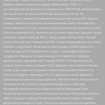
Меджлис крымскотатарского народа, Рубеж Севера, ТОЙС, О
противодействии экстремистской деятельности, РЕВТАТПОД, Артподготовка,
Штольц, В честь иконы Божией Матери Державная, Сектор 16,
Независимость, Фирма, Молодежная правозащитная группа МПГ, Курсом
Правды и Единения, Каракольская инициативная группа, Автоград Крю,
Союз Славянских Сил Руси, Алля-Аят, Благотворительный пансионат Ак Умут,
Русская республика Русь, Арестантское уголовное единство, Башкорт, Нация
и свобода, Нация и свобода, W.H.С., Фалунь Дафа, Иртыш Ultras, Русский
Патриотический клуб-Новокузнецк/РПК, Сибирский державный союз, Фонд
борьбы с коррупцией, Фонд защиты прав граждан, Штабы Навального,
Совет граждан СССР Прикубанского округа г. Краснодара, Мужское
государство, Народное объединение русского движения, Народное
движение Адат, Народный совет граждан РСФСР СССР Архангельской
области, Проект Штурм, Граждане СССР, Держава Союз Советских Светлых
Родов, Совет Советских Социалистических Районов, Meta Platforms Inc,
Facebook, Instagram, WhatsApp, СИЧ-С14, Добровольческое Движение
Организации украинских националистов, Черный Комитет, Татарстанское
Региональное Всетатарское общественное движение, Невоград,
Молодежное Демократическое Движение Весна, Верховный Совет
Татарской Автономной Советской Социалистической Республики, Конгресс
ойрат-калмыцкого народа, Исполнительный комитет совета народных
депутатов Красноярского края, Этническое национальное объединение,