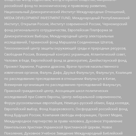
российский фонд по экономическому и правовому развитию,
Национальный Демократический Институт Международных Отношений,
MEDIA DEVELOPMENT INVESTMENT FUND, Международный Республиканский
Институт, Открытая Россия, Институт современной России, Черноморский
фонд регионального сотрудничества, Европейская Платформа за
Демократические Выборы, Международный центр электоральных
исследований, Германский фонд Маршалла Соединенных Штатов,
Тихоокеанский центр защиты окружающей среды и природных ресурсов,
Свободная Россия, Всемирный конгресс украинцев, Атлантический совет,
Человек в беде, Европейский фонд за демократию, Джеймстаунский фонд,
Прожект Хармони, Родники дракона, Врачи против насильственного
извлечения органов, Фалунь Дафа, Друзья Фалуньгун, Фалуньгун, Коалиция
по расследованию преследования в отношении Фалуньгун в Китае,
Всемирная организация по расследованию преследований Фалуньгун,
Пражский гражданский центр, Ассоциация школ политических
исследований при Совете Европы, Центр либеральной современности,
Форум русскоязычных европейцев, Немецко-русский обмен, Бард колледж,
Европейский выбор, Фонд Ходорковского, Оксфордский российский фонд,
Фонд Будущее России, Компания свободы информации, Проект Медиа,
Международное партнерство за права человека, Духовное Управление
Евангельских Христиан Украинской Христианской Церкви, Новое
Поколение, Духовное Учебное Заведение Международный Библейский