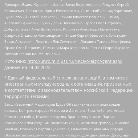
Прохоров Вадим Юрьевич, Шахова Елена Владимировна, Подузов Сергей
Васильевич, Протасова Ирина Вячеславовна, Литинский Леонид Борисович,
Лукашевский Сергей Маркович, Бахмин Вячеслав Иванович, Шабад
Анатолий Ефимович, Сухих Дарья Николаевна, Орлов Олег Петрович,
Добровольская Анна Дмитриевна, Королева Александра Евгеньевна,
Смирнов Владимир Александрович, Вицин Сергей Ефимович, Золотухин
Борис Андреевич, Левинсон Лев Семенович, Локшина Татьяна Иосифовна,
Орлов Олег Петрович, Полякова Мара Федоровна, Резник Генри Маркович,
Захаров Герман Константинович
Источник:
http://unro.minjust.ru/NKOForeignAgent.aspx
данные на
24.03.2022
* Единый федеральный список организаций, в том числе
иностранных и международных организаций, признанных
в соответствии с законодательством Российской Федерации
террористическими:
Высший военный Маджлисуль Шура Объединенных сил моджахедов
Кавказа, Конгресс народов Ичкерии и Дагестана, База, Асбат аль-Ансар,
Священная война, Исламская группа, Братья-мусульмане, Партия
исламского освобождения, Лашкар-И-Тайба, Исламская группа, Движение
Талибан, Исламская партия Туркестана, Общество социальных реформ,
Общество возрождения исламского наследия, Дом двух святых, Джунд аш-