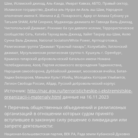
Шам, Исламский джихад, Аль-Каида, Имарат Кавказ, АБТО, Правый сектор,
Исламское государство, Джабха аль-Нусра ли-Ахль аш-Шам, Народное
ополчение имени К. Минина и Д. Пожарского, Аджр от Аллаха Субхану уа
Тагьаля SHAM, АУМ Синрике, Муджахеды джамаата Ат-Тавхида Валь-Джихад,
Чистопольский Джамаат, Рохнамо ба суи давлати исломи, Террористическое
сообщество Сеть, Катиба Таухид валь-Джихад, Хайят Тахрир аш-Шам, Ахлю
Сунна Валь Джамаа, National Socialism/White Power, Артподготовка,
Религиозная группа “Джамаат “Красный пахарь”, Колумбайн, Хатлонский
джамаат, Мусульманская религиозная группа п. Кушкуль г. Оренбург,
Крымско-татарский добровольческий батальон имени Номана
Челебиджихана, Азов, Партия исламского возрождения Таджикистана,
Народная самооборона, Дуббайский джамаат, московская ячейка, Батал-
Хаджи Белхороев, Маньяки Культ Убийц, Молодёжь Которая Улыбается,
Легион Свобода России, Айдар, Русский добровольческий корпус
Источник:
http://nac.gov.ru/terroristicheskie-i-ekstremistskie-
organizacii-i-materialy.html
данные на
16.11.2023
* Перечень общественных объединений и религиозных
организаций в отношении которых судом принято
вступившее в законную силу решение о ликвидации или
запрете деятельности:
Национал-большевистская партия, ВЕК РА, Рада земли Кубанской Духовно