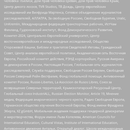
человека Тбилиси, Дом прав человека Ереван, Дом прав человека Крым,
Центр дикого лосося, TVR Studios, ТВ Дождь, Центр европейских
исследований им Вилфрида Мартенса, Сетевое объединение журналистов
расследователей, АЛЛАТРА, За свободную Россию, Свободная Бурятия, Uralic,
UnKremlin, Международная федерация транспортных рабочих, ИстЧам
Финланд, Гудзоновский институт, Фонд Демократического Развития,
Комитет-2024, Центрально-Европейский университет, Центр
восточноевропейских и международных исследований, Общество
Сторожевой башни, Библии и трактатов Свидетелей Иеговы, Гражданский
Совет, Центр анализа европейской политики, Академическая сеть Восточная
Европа, Российский комитет действия, РЭНД корпорейшн, Русская Америка
за демократию в России, Настоящая Россия, Глобальная сеть журналистов-
расследователей, Служба поддержки, Свободная Россия Берлин, Свободная
Россия Северный Рейн-Вестфалия, Фонд глобальной помощи, Антивоенный
комитет России, Russie-Libertes, La Asocicion de Rusos Libres, Союз за
возвращение Северных территорий, Крымскотатарский Ресурсный Центр,
Глобальный союз IndustriALL, Russian Election Monitor, Article 19, Мнение
медиа, Федерация анархического черного креста, Радио Свободная Европа,
Германское общество изучения Восточной Европы, Фонд имени Фридриха
Эберта, XZ gGmbH, Мобильная академия поддержки гендерной демократии
и миротворчества, Форум имени Льва Копелева, American Councils for
International Education, Cultural Vistas, Institute of International Education,
Антивоенное движение Антальи, Открытый диалог, Школа международных