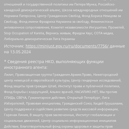
отношений и государственной политики им Питера Мунка, Российско-
канадский демократический альянс, Школа международных отношений им
Нормана Патерсона, Центр Гражданских Свобод, Фонд Бориса Немцова за
Свободу, Фонд имени Фридриха Науманна за свободу, Феминистское
антивоенное сопротивление, Комитет независимости Ингушетии, Прометей,
Stop Occupation of Karelia, Вернись живым, Фридом Хаус, СОТА медиа,
Либерально-демократическая Лига Украины
Источник:
https://minjust.gov.ru/ru/documents/7756/
данные
на
13.05.2024
* Сведения реестра НКО, выполняющих функции
иностранного агента:
Лилит, Правозащитная группа Гражданин.Армия.Право, Нижегородский
центр немецкой и европейской культуры, Центр гендерных исследований,
Фонд защиты прав граждан Штаб, Институт права и публичной политики,
Фонд борьбы с коррупцией, Альянс врачей, НАСИЛИЮ.НЕТ, Мы против
СПИДа, СВЕЧА, Гуманитарное действие, Открытый Петербург, Лига
Избирателей, Правовая инициатива, Гражданский Союз, Хасдей Ерушалаим,
Центр поддержки и содействия развитию средств массовой информации,
Горячая Линия, В защиту прав заключенных, Институт глобализации и
социальных движений, Центр социально-информационных инициатив
Действие, Благотворительный фонд охраны здоровья и защиты прав