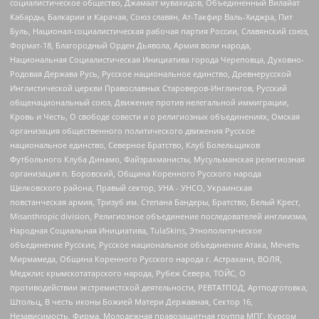
социалистическое общество, Джамаат мувахидов, Объединенный Вилайат
Кабарды, Балкарии и Карачая, Союз славян, Ат-Такфир Валь-Хиджра, Пит
Буль, Национал-социалистическая рабочая партия России, Славянский союз,
Формат-18, Благородный Орден Дьявола, Армия воли народа,
Национальная Социалистическая Инициатива города Череповца, Духовно-
Родовая Держава Русь, Русское национальное единство, Древнерусской
Инглистической церкви Православных Староверов-Инглингов, Русский
общенациональный союз, Движение против нелегальной иммиграции,
Кровь и Честь, О свободе совести и о религиозных объединениях, Омская
организация общественного политического движения Русское
национальное единство, Северное Братство, Клуб Болельщиков
Футбольного Клуба Динамо, Файзрахманисты, Мусульманская религиозная
организация п. Боровский, Община Коренного Русского народа
Щелковского района, Правый сектор, УНА - УНСО, Украинская
повстанческая армия, Тризуб им. Степана Бандеры, Братство, Белый Крест,
Misanthropic division, Религиозное объединение последователей инглиизма,
Народная Социальная Инициатива, TulaSkins, Этнополитическое
объединение Русские, Русское национальное объединение Атака, Мечеть
Мирмамеда, Община Коренного Русского народа г. Астрахани, ВОЛЯ,
Меджлис крымскотатарского народа, Рубеж Севера, ТОЙС, О
противодействии экстремистской деятельности, РЕВТАТПОД, Артподготовка,
Штольц, В честь иконы Божией Матери Державная, Сектор 16,
Независимость, Фирма, Молодежная правозащитная группа МПГ, Курсом