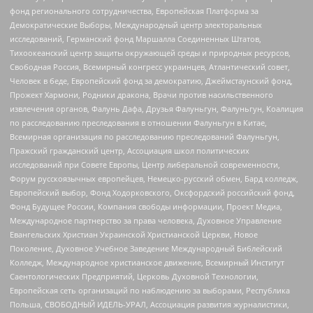
фонд регионального сотрудничества, Европейская Платформа за
Демократические Выборы, Международный центр электоральных
исследований, Германский фонд Маршалла Соединенных Штатов,
Тихоокеанский центр защиты окружающей среды и природных ресурсов,
Свободная Россия, Всемирный конгресс украинцев, Атлантический совет,
Человек в беде, Европейский фонд за демократию, Джеймстаунский фонд,
Прожект Хармони, Родники дракона, Врачи против насильственного
извлечения органов, Фалунь Дафа, Друзья Фалуньгун, Фалуньгун, Коалиция
по расследованию преследования в отношении Фалуньгун в Китае,
Всемирная организация по расследованию преследований Фалуньгун,
Пражский гражданский центр, Ассоциация школ политических
исследований при Совете Европы, Центр либеральной современности,
Форум русскоязычных европейцев, Немецко-русский обмен, Бард колледж,
Европейский выбор, Фонд Ходорковского, Оксфордский российский фонд,
Фонд Будущее России, Компания свободы информации, Проект Медиа,
Международное партнерство за права человека, Духовное Управление
Евангельских Христиан Украинской Христианской Церкви, Новое
Поколение, Духовное Учебное Заведение Международный Библейский
Колледж, Международное христианское движение, Всемирный Институт
Саентологических Предприятий, Церковь Духовной Технологии,
Европейская сеть организаций по наблюдению за выборами, Республика
Польша, СВОБОДНЫЙ ИДЕЛЬ-УРАЛ, Ассоциация развития журналистики,