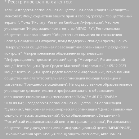
* Реестр иностранных агентов:
Калининградская региональная общественная организация "Экозащита!-Женсовет", Фонд содействия защите прав и свобод граждан "Общественный вердикт", Фонд "Институт Развития Свободы Информации", Частное учреждение "Информационное агентство МЕМО. РУ", Региональная общественная организация "Общественная комиссия по сохранению наследия академика Сахарова", Фонд поддержки свободы прессы, Санкт-Петербургская общественная правозащитная организация "Гражданский контроль", Межрегиональная общественная организация "Информационно-просветительский центр "Мемориал", Региональный Фонд "Центр Защиты Прав Средств Массовой Информации", с 05.12.2023 Фонд "Центр Защиты Прав Средств массовой информации", Региональная общественная благотворительная организация помощи беженцам и мигрантам "Гражданское содействие", Негосударственное образовательное учреждение дополнительного профессионального образования (повышение квалификации) специалистов "АКАДЕМИЯ ПО ПРАВАМ ЧЕЛОВЕКА", Свердловская региональная общественная организация "Сутяжник", Автономная некоммерческая организация "Центр независимых социологических исследований", Союз общественных объединений "Российский исследовательский центр по правам человека", Региональное общественное учреждение научно-информационный центр "МЕМОРИАЛ", Некоммерческая организация "Фонд защиты гласности", Автономная некоммерческая организация "Институт прав человека", Городская общественная организация "Екатеринбургское общество "МЕМОРИАЛ", Городская общественная организация "Рязанское историко-просветительское и правозащитное общество "Мемориал" (Рязанский Мемориал), Челябинский региональный орган общественной самодеятельности – женское общественное объединение "Женщины Евразии", Челябинский региональный орган общественной самодеятельности "Уральская правозащитная группа", Фонд содействия защите здоровья и социальной справедливости имени Андрея Рылькова, Автономная Некоммерческая Организация "Аналитический Центр Юрия Левады", Автономная некоммерческая организация социальной поддержки населения "Проект Апрель", Региональная общественная организация помощи женщинам и детям, находящимся в кризисной ситуации "Информационно-методический центр "Анна", Фонд содействия развитию массовых коммуникаций и правовому просвещению "Так-так-Так", Фонд содействия устойчивому развитию "Серебряная тайга", Свердловский региональный общественный фонд социальных проектов "Новое время", "Idel.Реалии", Кавказ.Реалии, Крым.Реалии, Телеканал Настоящее Время, Татаро-башкирская служба Радио Свобода (Azatliq Radiosi), Радио Свободная Европа/Радио Свобода (PCE/PC), "Сибирь.Реалии", "Фактограф", Благотворительный фонд помощи осужденным и их семьям, Автономная некоммерческая организация "Институт глобализации и социальных движений", Фонд "В защиту прав заключенных", Частное учреждение "Центр поддержки и содействия развитию средств массовой информации", Пензенский региональный общественный благотворительный фонд "Гражданский союз", "Север.Реалии", Некоммерческая организация Фонд "Правовая инициатива", Общество с ограниченной ответственностью "Радио Свободная Европа/Радио Свобода", Чешское информационное агентство "MEDIUM-ORIENT", Красноярская региональная общественная организация "Мы против СПИДа", Камалягин Денис Николаевич, Маркелов Сергей Евгеньевич, Пономарев Лев Александрович, Савицкая Людмила Алексеевна, Автономная некоммерческая организация "Центр по работе с проблемой насилия "НАСИЛИЮ.НЕТ", Межрегиональный профессиональный союз работников здравоохранения "Альянс врачей", Юридическое лицо, зарегистрированное в Латвийской Республике, SIA "Medusa Project" (регистрационный номер 40103797863, дата регистрации 10.06.2014), Некоммерческая организация "Фонд по борьбе с коррупцией", Автономная некоммерческая организация "Институт права и публичной политики", Баданин Роман Сергеевич, Гликин Максим Александрович, Железнова Мария Михайловна, Лукьянова Юлия Сергеевна, Маетная Елизавета Витальевна, Маняхин Петр Борисович, Чуракова Ольга Владимировна, Ярош Юлия Петровна, Юридическое лицо "The Insider SIA", зарегистрированное в Риге, Латвийская Республика (дата регистрации 26.06.2015), являющееся администратором доменного имени интернет-издания "The Insider SIA", https://theins.ru, Постернак Алексей Евгеньевич, Рубин Михаил Аркадьевич, Анин Роман Александрович, Юридическое лицо Istories fonds, зарегистрированное в Латвийской Республике (регистрационный номер 50008295751, дата регистрации 24.02.2020), Великовский Дмитрий Александрович, Долинина Ирина Николаевна, Мароховская Алеся Алексеевна, Шлейнов Роман Юрьевич, Шмагун Олеся Валентиновна, Общество с ограниченной ответственностью "Альтаир 2021", Общество с ограниченной ответственностью "Вега 2021", Общество с ограниченной ответственностью "Главный редактор 2021", Общество с ограниченной ответственностью "Ромашки монолит", Важенков Артем Валерьевич, Ивановская областная общественная организация "Центр гендерных исследований", Гурман Юрий Альбертович, Медиапроект "ОВД-Инфо", Егоров Владимир Владимирович, Жилинский Владимир Александрович, Общество с ограниченной ответственностью "ЗП", Иванова София Юрьевна, Карезина Инна Павловна, Кильтау Екатерина Викторовна, Петров Алексей Викторович, Пискунов Сергей Евгеньевич, Смирнов Сергей Сергеевич, Тихонов Михаил Сергеевич, Общество с ограниченной ответственностью "ЖУРНАЛИСТ-ИНОСТРАННЫЙ АГЕНТ", Арапова Галина Юрьевна, Вольтская Татьяна Анатольевна, Американская компания "Mason G.E.S. Anonymous Foundation" (США), являющаяся владельцем интернет-издания https://mnews.world/, Компания "Stichting Bellingcat", зарегистрированная в Нидерландах (дата регистрации 11.07.2018), Захаров Андрей Вячеславович, Клепиковская Екатерина Дмитриевна, Общество с ограниченной ответственностью "МЕМО", Перл Роман Александрович, Симонов Евгений Алексеевич, Соловьева Елена Анатольевна, Сотников Даниил Владимирович, Сурначева Елизавета Дмитриевна, Автономная некоммерческая организация по защите прав человека и информированию населения "Якутия – Наше Мнение", Общество с ограниченной ответственностью "Москоу диджитал медиа", с 26.01.2023 Общество с ограниченной ответственностью "Чайка Белые сады", Ветошкина Валерия Валерьевна, Заговора Максим Александрович, Межрегиональное общественное движение "Российская ЛГБТ - сеть", Оленичев Максим Владимирович, Павлов Иван Юрьевич, Скворцова Елена Сергеевна, Общество с ограниченной ответственностью "Как бы инагент", Кочетков Игорь Викторович, Общество с ограниченной ответственностью "Честные выборы", Еланчик Олег Александрович, Общество с ограниченной ответственностью "Нобелевский призыв", Гималова Регина Эмилевна, Григорьев Андрей Валерьевич, Григорьева Алина Александровна, Ассоциация по содействию защите прав призывников, альтернативнослужащих и военнослужащих "Правозащитная группа "Гражданин.Армия.Право", Хисамова Регина Фаритовна, Автономная некоммерческая организация по реализации социально-правовых программ "Лилит", Дальневосточное общественное движение "Маяк", Санкт-Петербургская ЛГБТ-инициативная группа "Выход", Инициативная группа ЛГБТ+ "Реверс", Алексеев Андрей Викторович, Бекбулатова Таисия Львовна, Беляев Иван Михайлович, Владыкина Елена Сергеевна, Гельман Марат Александрович, Никульшина Вероника Юрьевна, Толоконникова Надежда Андреевна, Шендерович Виктор Анатольевич, Общество с ограниченной ответственностью "Данное сообщение", Общество с ограниченной ответственностью Издательский дом "Новая глава", Айнбиндер Александра Александровна, Московский комьюнити-центр для ЛГБТ+инициатив, Благотворительный фонд развития филантропии, Deutsche Welle (Германия, Kurt-Schumacher-Strasse 3, 53113 Bonn), Борзунова Мария Михайловна, Воробьев Виктор Викторович, Голубева Анна Львовна, Константинова Алла Михайловна, Малкова Ирина Владимировна, Мурадов Мурад Абдулгалимович, Осетинская Елизавета Николаевна, Понасенков Евгений Николаевич, Ганапольский Матвей Юрьевич, Киселев Евгений Алексеевич, Борухович Ирина Григорьевна, Дремин Иван Тимофеевич, Дубровский Дмитрий Викторович, Красноярская региональная общественная организация поддержки и развития альтернативных образовательных технологий и межкультурных коммуникаций "ИНТЕРРА", Маяковская Екатерина Алексеевна, Фейгин Марк Захарович, Филимонов Андрей Викторович, Дзугкоева Регина Николаевна, Доброхотов Роман Александрович, Дудь Юрий Александрович, Елкин Сергей Владимирович, Кругликов Кирилл Игоревич, Сабунаева Мария Леонидовна, Семенов Алексей Владимирович, Шаинян Карен Багратович, Шульман Екатерина Михайловна, Асафьев Артур Валерьевич, Вахштайн Виктор Семенович, Венедиктов Алексей Алексеевич, Лушникова Екатерина Евгеньевна, Волков Леонид Михайлович, Невзоров Александр Глебович, Пархоменко Сергей Борисович, Сироткин Ярослав Николаевич, Кара-Мурза Владимир Владимирович, Баранова Наталья Владимировна, Гозман Леонид Яковлевич, Кагарлицкий Борис Юльевич, Климарев Михаил Валерьевич, Милов Владимир Станиславович, Автономная некоммерческая организация Краснодарский центр современного искусства "Типография", Моргенштерн Алишер Тагирович, Соболь Любовь Эдуардовна, Общество с ограниченной ответственностью "ЛИЗА НОРМ", Каспаров Гарри Кимович, Ходорковский Михаил Борисович, Общество с ограниченной ответственностью "Апрельские тезисы", Данилович Ирина Брониславовна, Кашин Олег Владимирович, Петров Николай Владимирович, Пивоваров Алексей Владимирович, Соколов Михаил Владимирович, Цветкова Юлия Владимировна, Чичваркин Евгений Александрович, Комитет против пыток/Команда против пыток, Общество с ограниченной ответственностью "Первый научный", Общество с ограниченной ответственностью "Вертолет и ко", Белоцерковская Вероника Борисовна, Кац Максим Евгеньевич, Лазарева Татьяна Юрьевна, Шаведдинов Руслан Табризович, Яшин Илья Валерьевич, Общество с ограниченной ответственностью "Иноагент ААВ", Алешковский Дмитрий Петрович, Альбац Евгения Марковна, Быков Дмитрий Львович, Галямина Юлия Евгеньевна, Лойко Сергей Леонидович, Мартынов Кирилл Константинович, Медведев Сергей Александрович, Крашенинников Федор Геннадиевич, Гордеева Катерина Вл