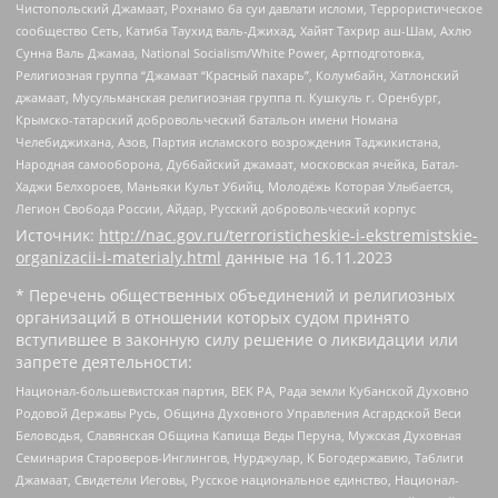
Чистопольский Джамаат, Рохнамо ба суи давлати исломи, Террористическое
сообщество Сеть, Катиба Таухид валь-Джихад, Хайят Тахрир аш-Шам, Ахлю
Сунна Валь Джамаа, National Socialism/White Power, Артподготовка,
Религиозная группа “Джамаат “Красный пахарь”, Колумбайн, Хатлонский
джамаат, Мусульманская религиозная группа п. Кушкуль г. Оренбург,
Крымско-татарский добровольческий батальон имени Номана
Челебиджихана, Азов, Партия исламского возрождения Таджикистана,
Народная самооборона, Дуббайский джамаат, московская ячейка, Батал-
Хаджи Белхороев, Маньяки Культ Убийц, Молодёжь Которая Улыбается,
Легион Свобода России, Айдар, Русский добровольческий корпус
Источник:
http://nac.gov.ru/terroristicheskie-i-ekstremistskie-
organizacii-i-materialy.html
данные на
16.11.2023
* Перечень общественных объединений и религиозных
организаций в отношении которых судом принято
вступившее в законную силу решение о ликвидации или
запрете деятельности:
Национал-большевистская партия, ВЕК РА, Рада земли Кубанской Духовно
Родовой Державы Русь, Община Духовного Управления Асгардской Веси
Беловодья, Славянская Община Капища Веды Перуна, Мужская Духовная
Семинария Староверов-Инглингов, Нурджулар, К Богодержавию, Таблиги
Джамаат, Свидетели Иеговы, Русское национальное единство, Национал-