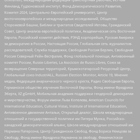
Финланд, Гудзоновский институт, Фонд Демократического Развития,
Комитет-2024, Центрально-Европейский университет, Центр
восточноевропейских и международных исследований, Общество
Сторожевой башни, Библии и трактатов Свидетелей Иеговы, Гражданский
Совет, Центр анализа европейской политики, Академическая сеть Восточная
Европа, Российский комитет действия, РЭНД корпорейшн, Русская Америка
за демократию в России, Настоящая Россия, Глобальная сеть журналистов-
расследователей, Служба поддержки, Свободная Россия Берлин, Свободная
Россия Северный Рейн-Вестфалия, Фонд глобальной помощи, Антивоенный
комитет России, Russie-Libertes, La Asocicion de Rusos Libres, Союз за
возвращение Северных территорий, Крымскотатарский Ресурсный Центр,
Глобальный союз IndustriALL, Russian Election Monitor, Article 19, Мнение
медиа, Федерация анархического черного креста, Радио Свободная Европа,
Германское общество изучения Восточной Европы, Фонд имени Фридриха
Эберта, XZ gGmbH, Мобильная академия поддержки гендерной демократии
и миротворчества, Форум имени Льва Копелева, American Councils for
International Education, Cultural Vistas, Institute of International Education,
Антивоенное движение Антальи, Открытый диалог, Школа международных
отношений и государственной политики им Питера Мунка, Российско-
канадский демократический альянс, Школа международных отношений им
Нормана Патерсона, Центр Гражданских Свобод, Фонд Бориса Немцова за
Свободу, Фонд имени Фридриха Науманна за свободу, Феминистское