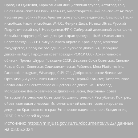
Правды и Единения, Каракольская инициативная группа, Автоград Крю,
Союз Славянских Сил Руси, Алля-Аят, Благотворительный пансионат Ак Умут,
Русская республика Русь, Арестантское уголовное единство, Башкорт, Нация
и свобода, Нация и свобода, W.H.С., Фалунь Дафа, Иртыш Ultras, Русский
Патриотический клуб-Новокузнецк/РПК, Сибирский державный союз, Фонд
борьбы с коррупцией, Фонд защиты прав граждан, Штабы Навального,
Совет граждан СССР Прикубанского округа г. Краснодара, Мужское
государство, Народное объединение русского движения, Народное
движение Адат, Народный совет граждан РСФСР СССР Архангельской
области, Проект Штурм, Граждане СССР, Держава Союз Советских Светлых
Родов, Совет Советских Социалистических Районов, Meta Platforms Inc,
Facebook, Instagram, WhatsApp, СИЧ-С14, Добровольческое Движение
Организации украинских националистов, Черный Комитет, Татарстанское
Региональное Всетатарское общественное движение, Невоград,
Молодежное Демократическое Движение Весна, Верховный Совет
Татарской Автономной Советской Социалистической Республики, Конгресс
ойрат-калмыцкого народа, Исполнительный комитет совета народных
депутатов Красноярского края, Этническое национальное объединение,
ЛГБТ, Я.МЫ Сергей Фургал
Источник:
https://minjust.gov.ru/ru/documents/7822/
данные
на
03.05.2024