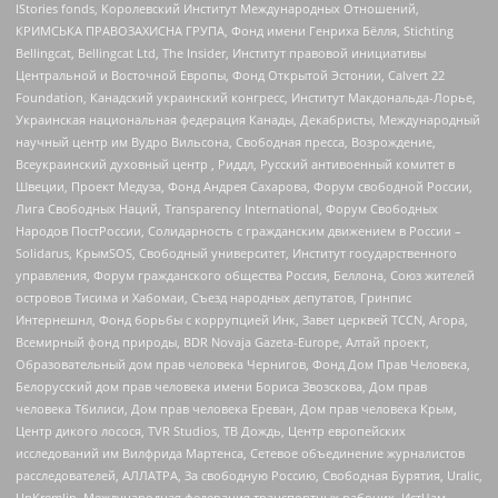
IStories fonds, Королевский Институт Международных Отношений,
КРИМСЬКА ПРАВОЗАХИСНА ГРУПА, Фонд имени Генриха Бёлля, Stichting
Bellingcat, Bellingcat Ltd, The Insider, Институт правовой инициативы
Центральной и Восточной Европы, Фонд Открытой Эстонии, Calvert 22
Foundation, Канадский украинский конгресс, Институт Макдональда-Лорье,
Украинская национальная федерация Канады, Декабристы, Международный
научный центр им Вудро Вильсона, Свободная пресса, Возрождение,
Всеукраинский духовный центр , Риддл, Русский антивоенный комитет в
Швеции, Проект Медуза, Фонд Андрея Сахарова, Форум свободной России,
Лига Свободных Наций, Transparеncy International, Форум Свободных
Народов ПостРоссии, Солидарность с гражданским движением в России –
Solidarus, КрымSOS, Свободный университет, Институт государственного
управления, Форум гражданского общества Россия, Беллона, Союз жителей
островов Тисима и Хабомаи, Съезд народных депутатов, Гринпис
Интернешнл, Фонд борьбы с коррупцией Инк, Завет церквей TCCN, Агора,
Всемирный фонд природы, BDR Novaja Gazeta-Europe, Алтай проект,
Образовательный дом прав человека Чернигов, Фонд Дом Прав Человека,
Белорусский дом прав человека имени Бориса Звозскова, Дом прав
человека Тбилиси, Дом прав человека Ереван, Дом прав человека Крым,
Центр дикого лосося, TVR Studios, ТВ Дождь, Центр европейских
исследований им Вилфрида Мартенса, Сетевое объединение журналистов
расследователей, АЛЛАТРА, За свободную Россию, Свободная Бурятия, Uralic,
UnKremlin, Международная федерация транспортных рабочих, ИстЧам