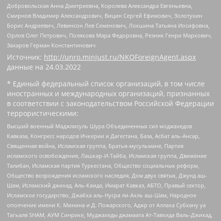
Добровольская Анна Дмитриевна, Королева Александра Евгеньевна,
Смирнов Владимир Александрович, Вицин Сергей Ефимович, Золотухин
Борис Андреевич, Левинсон Лев Семенович, Локшина Татьяна Иосифовна,
Орлов Олег Петрович, Полякова Мара Федоровна, Резник Генри Маркович,
Захаров Герман Константинович
Источник:
http://unro.minjust.ru/NKOForeignAgent.aspx
данные на
24.03.2022
* Единый федеральный список организаций, в том числе
иностранных и международных организаций, признанных
в соответствии с законодательством Российской Федерации
террористическими:
Высший военный Маджлисуль Шура Объединенных сил моджахедов
Кавказа, Конгресс народов Ичкерии и Дагестана, База, Асбат аль-Ансар,
Священная война, Исламская группа, Братья-мусульмане, Партия
исламского освобождения, Лашкар-И-Тайба, Исламская группа, Движение
Талибан, Исламская партия Туркестана, Общество социальных реформ,
Общество возрождения исламского наследия, Дом двух святых, Джунд аш-
Шам, Исламский джихад, Аль-Каида, Имарат Кавказ, АБТО, Правый сектор,
Исламское государство, Джабха аль-Нусра ли-Ахль аш-Шам, Народное
ополчение имени К. Минина и Д. Пожарского, Аджр от Аллаха Субхану уа
Тагьаля SHAM, АУМ Синрике, Муджахеды джамаата Ат-Тавхида Валь-Джихад,