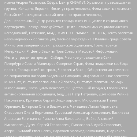
имени Андрея Рылькова, Сфера, Центр СИБАЛЬТ, Уральская правозащитная
группа, Женщины Евразии, Институт прав человека, Фонд защиты гласности,
Российский исследовательский центр по правам человека,
Дальневосточный центр развития гражданских инициатив и социального
партнерства, Гражданское действие, Центр независимых социологических
исследований, Сутяжник, АКАДЕМИЯ ПО ПРАВАМ ЧЕЛОВЕКА, Центр развития
некоммерческих организаций, Частное учреждение в Калининграде Совета
Министров северных стран, Гражданское содействие, Трансперенси
Интернешнл-Р, Центр Защиты Прав Средств Массовой Информации,
Институт развития прессы - Сибирь, Частное учреждение в Санкт-
Петербурге Совета Министров Северных Стран, Фонд поддержки свободы
прессы, Гражданский контроль, Человек и Закон, Общественная комиссия
по сохранению наследия академика Сахарова, Информационное агентство
МЕМО. РУ, Институт региональной прессы, Институт Развития Свободы
Информации, Экозащита!-Женсовет, Общественный вердикт, Евразийская
антимонопольная ассоциация, Бедушев Петр Петрович, Дзугкоева Регина
Николаевна, Кривенко Сергей Владимирович, Милославский Павел
Юрьевич, Шнырова Ольга Вадимовна, Чанышева Лилия Айратовна,
Сидорович Ольга Борисовна, Туровский Александр Алексеевич, Васильева
Анастасия Евгеньевна, Ривина Анна Валерьевна, Бойко Анатолий
Николаевич, Дугин Сергей Георгиевич, Пивоваров Андрей Сергеевич,
Аверин Виталий Евгеньевич, Барахоев Магомед Бекханович, Шарипков
Олег Викторович, Мошель Ирина Ароновна, Шведов Григорий Сергеевич,