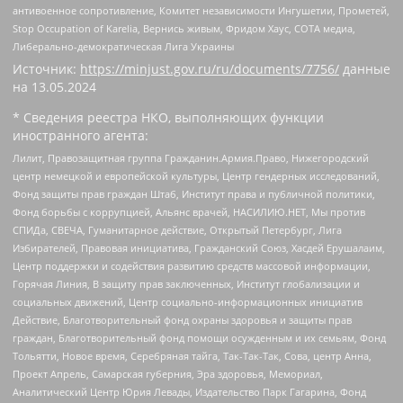
антивоенное сопротивление, Комитет независимости Ингушетии, Прометей,
Stop Occupation of Karelia, Вернись живым, Фридом Хаус, СОТА медиа,
Либерально-демократическая Лига Украины
Источник:
https://minjust.gov.ru/ru/documents/7756/
данные
на
13.05.2024
* Сведения реестра НКО, выполняющих функции
иностранного агента:
Лилит, Правозащитная группа Гражданин.Армия.Право, Нижегородский
центр немецкой и европейской культуры, Центр гендерных исследований,
Фонд защиты прав граждан Штаб, Институт права и публичной политики,
Фонд борьбы с коррупцией, Альянс врачей, НАСИЛИЮ.НЕТ, Мы против
СПИДа, СВЕЧА, Гуманитарное действие, Открытый Петербург, Лига
Избирателей, Правовая инициатива, Гражданский Союз, Хасдей Ерушалаим,
Центр поддержки и содействия развитию средств массовой информации,
Горячая Линия, В защиту прав заключенных, Институт глобализации и
социальных движений, Центр социально-информационных инициатив
Действие, Благотворительный фонд охраны здоровья и защиты прав
граждан, Благотворительный фонд помощи осужденным и их семьям, Фонд
Тольятти, Новое время, Серебряная тайга, Так-Так-Так, Сова, центр Анна,
Проект Апрель, Самарская губерния, Эра здоровья, Мемориал,
Аналитический Центр Юрия Левады, Издательство Парк Гагарина, Фонд