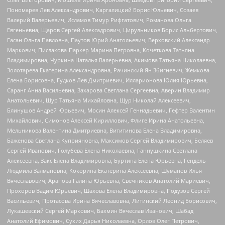
Пономарев Лев Александрович, Каргалицкий Борис Юльевич, Созаев
Валерий Валерьевич, Исламов Тимур Рифгатович, Романова Ольга
Евгеньевна, Щаров Сергей Алексадрович, Цирульников Борис Альбертович,
Гасан Ольга Павловна, Паутов Юрий Анатольевич, Верховский Александр
Маркович, Пислакова-Паркер Марина Петровна, Кочеткова Татьяна
Владимировна, Чуркина Наталья Валерьевна, Акимова Татьяна Николаевна,
Золотарева Екатерина Александровна, Рачинский Ян Збигневич, Жемкова
Елена Борисовна, Гудков Лев Дмитриевич, Илларионова Юлия Юрьевна,
Саранг Анна Васильевна, Захарова Светлана Сергеевна, Аверин Владимир
Анатольевич, Щур Татьяна Михайловна, Щур Николай Алексеевич,
Блинушов Андрей Юрьевич, Мосин Алексей Геннадьевич, Гефтер Валентин
Михайлович, Симонов Алексей Кириллович, Флиге Ирина Анатольевна,
Мельникова Валентина Дмитриевна, Вититинова Елена Владимировна,
Баженова Светлана Куприяновна, Максимов Сергей Владимирович, Беляев
Сергей Иванович, Голубева Елена Николаевна, Ганнушкина Светлана
Алексеевна, Закс Елена Владимировна, Буртина Елена Юрьевна, Гендель
Людмила Залмановна, Кокорина Екатерина Алексеевна, Шуманов Илья
Вячеславович, Арапова Галина Юрьевна, Свечников Анатолий Мариевич,
Прохоров Вадим Юрьевич, Шахова Елена Владимировна, Подузов Сергей
Васильевич, Протасова Ирина Вячеславовна, Литинский Леонид Борисович,
Лукашевский Сергей Маркович, Бахмин Вячеслав Иванович, Шабад
Анатолий Ефимович, Сухих Дарья Николаевна, Орлов Олег Петрович,