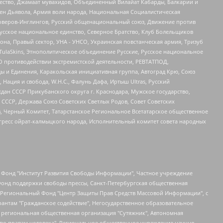
щество, Джамаат мувахидов, Объединенный Вилайат Кабарды, Балкарии и
ден Дьявола, Армия воли народа, Национальная Социалистическая
роверов-Инглингов, Русский общенациональный союз, Движение против
усское национальное единство, Северное Братство, Клуб Болельщиков
а, Правый сектор, УНА - УНСО, Украинская повстанческая армия, Тризуб
 TulaSkins, Этнополитическое объединение Русские, Русское национальное
О противодействии экстремистской деятельности, РЕВТАТПОД,
ы и Единения, Каракольская инициативная группа, Автоград Крю, Союз
 Нация и свобода, W.H.С., Фалунь Дафа, Иртыш Ultras, Русский
ан СССР Прикубанского округа г. Краснодара, Мужское государство,
СССР, Держава Союз Советских Светлых Родов, Совет Советских
в, Черный Комитет, Татарстанское Региональное Всетатарское общественное
гресс ойрат-калмыцкого народа, Исполнительный комитет совета народных
евосточное общественное движение "Маяк", Санкт-Петербургская ЛГБТ-инициативная группа "Выход", Инициативная группа ЛГБТ+ "Реверс", Алексеев Андрей Викторович, Бекбулатова Таисия Львовна, Беляев Иван Михайлович, Владыкина Елена Сергеевна, Гельман Марат Александрович, Никульшина Вероника Юрьевна, Толоконникова Надежда Андреевна, Шендерович Виктор Анатольевич, Общество с ограниченной ответственностью "Данное сообщение", Общество с ограниченной ответственностью Издательский дом "Новая глава", Айнбиндер Александра Александровна, Московский комьюнити-центр для ЛГБТ+инициатив, Благотворительный фонд развития филантропии, Deutsche Welle (Германия, Kurt-Schumacher-Strasse 3, 53113 Bonn), Борзунова Мария Михайловна, Воробьев Виктор Викторович, Голубева Анна Львовна, Константинова Алла Михайловна, Малкова Ирина Владимировна, Мурадов Мурад Абдулгалимович, Осетинская Елизавета Николаевна, Понасенков Евгений Николаевич, Ганапольский Матвей Юрьевич, Киселев Евгений Алексеевич, Борухович Ирина Григорьевна, Дремин Иван Тимофеевич, Дубровский Дмитрий Викторович, Красноярская региональная общественная организация поддержки и развития альтернативных образовательных технологий и межкультурных коммуникаций "ИНТЕРРА", Маяковская Екатерина Алексеевна, Фейгин Марк Захарович, Филимонов Андрей Викторович, Дзугкоева Регина Николаевна, Доброхотов Роман Александрович, Дудь Юрий Александрович, Елкин Сергей Владимирович, Кругликов Кирилл Игоревич, Сабунаева Мария Леонидовна, Семенов Алексей Владимирович, Шаинян Карен Багратович, Шульман Екатерина Михайловна, Асафьев Артур Валерьевич, Вахштайн Виктор Семенович, Венедиктов Алексей Алексеевич, Лушникова Екатерина Евгеньевна, Волков Леонид Михайлович, Невзоров Александр Глебович, Пархоменко Сергей Борисович, Сироткин Ярослав Николаевич, Кара-Мурза Владимир Владимирович, Баранова Наталья Владимировна, Гозман Леонид Яковлевич, Кагарлицкий Борис Юльевич, Климарев Михаил Валерьевич, Милов Владимир Станиславович, Автономная некоммерческая организация Краснодарский центр современного искусства "Типография", Моргенштерн Алишер Тагирович, Соболь Любовь Эдуардовна, Общество с ограниченной ответственностью "ЛИЗА НОРМ", Каспаров Гарри Кимович, Ходорковский Михаил Борисович, Общество с ограниченной ответственностью "Апрельские тезисы", Данилович Ирина Брониславовна, Кашин Олег Владимирович, Петров Николай Владимирович, Пивоваров Алексей Владимирович, Соколов Михаил Владимирович, Цветкова Юлия Владимировна, Чичваркин Евгений Александрович, Комитет против пыток/Команда против пыток, Общество с ограниченной ответственностью "Первый научный", Общество с ограниченной ответственностью "Вертолет и ко", Белоцерковская Вероника Борисовна, Кац Максим Евгеньевич, Лазарева Татьяна Юрьевна, Шаведдинов Руслан Табризович, Яшин Илья Валерьевич, Общество с ограниченной ответственностью "Иноагент ААВ", Алешковский Дмитрий Петрович, Альбац Евгения Марковна, Быков Дмитрий Львович, Галямина Юлия Евгеньевна, Лойко Сергей Леонидович, Мартынов Кирилл Константинович, Медведев Сергей Александрович, Крашенинников Федор Геннадиевич, Гордеева Катерина Вл