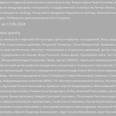
и гендерной демократии и миротворчества, Форум имени Льва Копелева, American C
г, Школа международных отношений и государственной политики им Питера Мунка
 Немцова за Свободу, Фонд имени Фридриха Науманна за свободу, Феминистско
медиа, Либерально-демократическая Лига Украины
 на
13.05.2024
ого агента:
р немецкой и европейской культуры, Центр гендерных исследований, Фонд защи
ЧА, Гуманитарное действие, Открытый Петербург, Лига Избирателей, Правовая 
иту прав заключенных, Институт глобализации и социальных движений, Центр 
ужденным и их семьям, Фонд Тольятти, Новое время, Серебряная тайга, Так-Так-
, Фонд имени Андрея Рылькова, Сфера, Центр СИБАЛЬТ, Уральская правозащитна
невосточный центр развития гражданских инициатив и социального партнерства, 
 организаций, Частное учреждение в Калининграде Совета Министров северных 
бирь, Частное учреждение в Санкт-Петербурге Совета Министров Северных Стра
а, Информационное агентство МЕМО. РУ, Институт региональной прессы, Инсти
ч, Дзугкоева Регина Николаевна, Кривенко Сергей Владимирович, Милославски
настасия Евгеньевна, Ривина Анна Валерьевна, Бойко Анатолий Николаевич, Дуг
ошель Ирина Ароновна, Шведов Григорий Сергеевич, Пономарев Лев Александро
ч, Цирульников Борис Альбертович, Гасан Ольга Павловна, Паутов Юрий Анато
Акимова Татьяна Николаевна, Золотарева Екатерина Александровна, Рачинский Я
Сергеевна, Аверин Владимир Анатольевич, Щур Татьяна Михайловна, Щур Никола