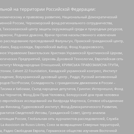
льной на территории Российской Федерации:
кономическому и правовому развитию, Национальный Демократический
менной России, Черноморский фонд регионального сотрудничества,
, Тихоокеанский центр защиты окружающей среды и природных ресурсов,
 Хармони, Родники дракона, Врачи против насильственного извлечения
по расследованию преследований Фалуньгун, Пражский гражданский центр,
бмен, Бард колледж, Европейский выбор, Фонд Ходорковского,
ное Управление Евангельских Христиан Украинской Христианской Церкви,
огических Предприятий, Церковь Духовной Технологии, Европейская сеть
ий Институт Международных Отношений, КРИМСЬКА ПРАВОЗАХИСНА ГРУПА,
стонии, Calvert 22 Foundation, Канадский украинский конгресс, Институт
ждение, Всеукраинский духовный центр , Риддл, Русский антивоенный
ародов ПостРоссии, Солидарность с гражданским движением в России –
в Тисима и Хабомаи, Съезд народных депутатов, Гринпис Интернешнл, Фонд
ека Чернигов, Фонд Дом Прав Человека, Белорусский дом прав человека
нтр европейских исследований им Вилфрида Мартенса, Сетевое объединение
Чам Финланд, Гудзоновский институт, Фонд Демократического Развития,
актатов Свидетелей Иеговы, Гражданский Совет, Центр анализа
астоящая Россия, Глобальная сеть журналистов-расследователей, Служба
a Asocicion de Rusos Libres, Союз за возвращение Северных территорий,
еста, Радио Свободная Европа, Германское общество изучения Восточной