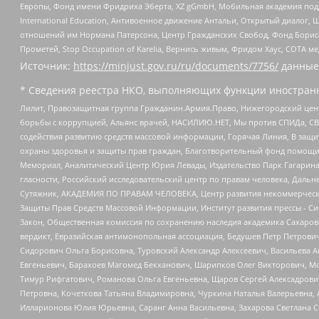
Европы, Фонд имени Фридриха Эберта, XZ gGmbH, Мобильная академия поддержк
International Education, Антивоенное движение Антальи, Открытый диало
отношений им Нормана Патерсона, Центр Гражданских Свобод, Фонд Бориса
Прометей, Stop Occupation of Karelia, Вернись живым, Фридом Хаус, СОТА 
Источник:
https://minjust.gov.ru/ru/documents/7756/
данные
* Сведения реестра НКО, выполняющих функции иностранн
Лилит, Правозащитная группа Гражданин.Армия.Право, Нижегородский цент
борьбы с коррупцией, Альянс врачей, НАСИЛИЮ.НЕТ, Мы против СПИДа, СВЕ
содействия развитию средств массовой информации, Горячая Линия, В защ
охраны здоровья и защиты прав граждан, Благотворительный фонд помощи ос
Мемориал, Аналитический Центр Юрия Левады, Издательство Парк Гагарина
гласности, Российский исследовательский центр по правам человека, Даль
Сутяжник, АКАДЕМИЯ ПО ПРАВАМ ЧЕЛОВЕКА, Центр развития некоммерческих
Защиты Прав Средств Массовой Информации, Институт развития прессы - Си
Закон, Общественная комиссия по сохранению наследия академика Сахаров
вердикт, Евразийская антимонопольная ассоциация, Бедушев Петр Петрови
Сидорович Ольга Борисовна, Туровский Александр Алексеевич, Васильева А
Евгеньевич, Барахоев Магомед Бекханович, Шарипков Олег Викторович, М
Тимур Рифгатович, Романова Ольга Евгеньевна, Щаров Сергей Алексадрови
Петровна, Кочеткова Татьяна Владимировна, Чуркина Наталья Валерьевна, 
Илларионова Юлия Юрьевна, Саранг Анна Васильевна, Захарова Светлана 