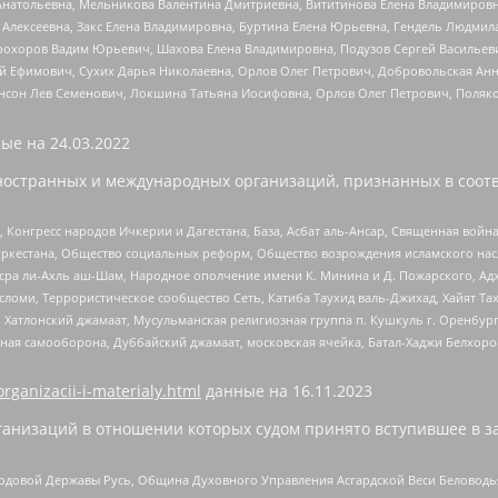
Анатольевна, Мельникова Валентина Дмитриевна, Вититинова Елена Владимировн
 Алексеевна, Закс Елена Владимировна, Буртина Елена Юрьевна, Гендель Людмил
рохоров Вадим Юрьевич, Шахова Елена Владимировна, Подузов Сергей Васильеви
й Ефимович, Сухих Дарья Николаевна, Орлов Олег Петрович, Добровольская Анн
нсон Лев Семенович, Локшина Татьяна Иосифовна, Орлов Олег Петрович, Поляк
ые на
24.03.2022
ностранных и международных организаций, признанных в соотв
нгресс народов Ичкерии и Дагестана, База, Асбат аль-Ансар, Священная война,
уркестана, Общество социальных реформ, Общество возрождения исламского насл
Нусра ли-Ахль аш-Шам, Народное ополчение имени К. Минина и Д. Пожарского, Ад
сломи, Террористическое сообщество Сеть, Катиба Таухид валь-Джихад, Хайят Тах
, Хатлонский джамаат, Мусульманская религиозная группа п. Кушкуль г. Оренбу
ная самооборона, Дуббайский джамаат, московская ячейка, Батал-Хаджи Белхор
organizacii-i-materialy.html
данные на
16.11.2023
анизаций в отношении которых судом принято вступившее в з
 Родовой Державы Русь, Община Духовного Управления Асгардской Веси Беловод