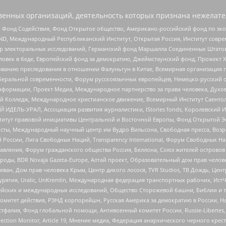
енных организаций, деятельность которых признана нежелате
 Фонд Содействия, Фонд Открытое общество, Американо-российский фонд по э
 Международный Республиканский Институт, Открытая Россия, Институт совре
р электоральных исследований, Германский фонд Маршалла Соединенных Штатов
еловек в беде, Европейский фонд за демократию, Джеймстаунский фонд, Прожект
дованию преследования в отношении Фалуньгун в Китае, Всемирная организация 
беральной современности, Форум русскоязычных европейцев, Немецко-русский о
формации, Проект Медиа, Международное партнерство за права человека, Духов
 Колледж, Международное христианское движение, Всемирный Институт Саентол
 ИДЕЛЬ-УРАЛ, Ассоциация развития журналистики, IStories fonds, Королевск
r, Институт правовой инициативы Центральной и Восточной Европы, Фонд Открытой Э
ты, Международный научный центр им Вудро Вильсона, Свободная пресса, Возро
России, Лига Свободных Наций, Transparеncy International, Форум Свободных Н
правления, Форум гражданского общества Россия, Беллона, Союз жителей острово
роды, BDR Novaja Gazeta-Europe, Алтай проект, Образовательный дом прав челов
еван, Дом прав человека Крым, Центр дикого лосося, TVR Studios, ТВ Дождь, Це
урятия, Uralic, UnKremlin, Международная федерация транспортных рабочих, Ист
ейских и международных исследований, Общество Сторожевой башни, Библии и тр
омитет действия, РЭНД корпорейшн, Русская Америка за демократию в России, Н
фалия, Фонд глобальной помощи, Антивоенный комитет России, Russie-Libertes, L
lection Monitor, Article 19, Мнение медиа, Федерация анархического черного кр