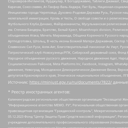
Староверов-Инглингов, Нурджулар, К Богодержавию, Таблиги Джамаат, Сви
Карачая, Союз славян, Ат-Такфир Валь-Хиджра, Пит Буль, Национал-социал
Инициатива города Череповца, Духовно-Родовая Держава Русь, Русское н
нелегальной иммиграции, Кровь и Честь, О свободе совести и о религиоз
Футбольного Клуба Динамо, Файзрахманисты, Мусульманская религиозная о
им. Степана Бандеры, Братство, Белый Крест, Misanthropic division, Рели
объединение Атака, Мечеть Мирмамеда, Община Коренного Русского народа
Артподготовка, Штольц, В честь иконы Божией Матери Державная, Сектор 1
Славянских Сил Руси, Алля-Аят, Благотворительный пансионат Ак Умут, Русск
Патриотический клуб-Новокузнецк/РПК, Сибирский державный союз, Фонд б
Народное объединение русского движения, Народное движение Адат, Народ
Социалистических Районов, Meta Platforms Inc, Facebook, Instagram, Wha
движение, Невоград, Молодежное Демократическое Движение Весна, Верхов
депутатов Красноярского края, Этническое национальное объединение, ЛГ
Источник:
https://minjust.gov.ru/ru/documents/7822/
данные
* Реестр иностранных агентов:
Калининградская региональная общественная организация "Экозащита!-Женсовет", Фонд содействия защите прав и свобод граждан "Общественный вердикт", Фонд "Институт Развития Свободы Информации", Частное учреждение "Информационное агентство МЕМО. РУ", Региональная общественная организация "Общественная комиссия по сохранению наследия академика Сахарова", Фонд поддержки свободы прессы, Санкт-Петербургская общественная правозащитная организация "Гражданский контроль", Межрегиональная общественная организация "Информационно-просветительский центр "Мемориал", Региональный Фонд "Центр Защиты Прав Средств Массовой Информации", с 05.12.2023 Фонд "Центр Защиты Прав Средств массовой информации", Региональная общественная благотворительная организация помощи беженцам и мигрантам "Гражданское содействие", Негосударственное образовательное учреждение дополнительного профессионального образования (повышение квалификации) специалистов "АКАДЕМИЯ ПО ПРАВАМ ЧЕЛОВЕКА", Свердловская региональная общественная организация "Сутяжник", Автономная некоммерческая организация "Центр независимых социологических исследований", Союз общественных объединений "Российский исследовательский центр по правам человека", Региональное общественное учреждение научно-информационный центр "МЕМОРИАЛ", Некоммерческая организация "Фонд защиты гласности", Автономная некоммерческая организация "Институт прав человека", Городская общественная организация "Екатеринбургское общество "МЕМОРИАЛ", Городская общественная организация "Рязанское историко-просветительское и правозащитное общество "Мемориал" (Рязанский Мемориал), Челябинский региональный орган общественной самодеятельности – женское общественное объединение "Женщины Евразии", Челябинский региональный орган общественной самодеятельности "Уральская правозащитная группа", Фонд содействия защите здоровья и социальной справедливости имени Андрея Рылькова, Автономная Некоммерческая Организация "Аналитический Центр Юрия Левады", Автономная некоммерческая организация социальной поддержки населения "Проект Апрель", Региональная общественная организация помощи женщинам и детям, находящимся в кризисной ситуации "Информационно-методический центр "Анна", Фонд содействия развитию массовых коммуникаций и правовому просвещению "Так-так-Так", Фонд содействия устойчивому развитию "Серебряная тайга", Свердловский региональный общественный фонд социальных проектов "Новое время", "Idel.Реалии", Кавказ.Реалии, Крым.Реалии, Телеканал Настоящее Время, Татаро-башкирская служба Радио Свобода (Azatliq Radiosi), Радио Свободная Европа/Радио Свобода (PCE/PC), "Сибирь.Реалии", "Фактограф", Благотворительный фонд помощи осужденным и их семьям, Автономная некоммерческая организация "Институт глобализации и социальных движений", Фонд "В защиту прав заключенных", Частное учреждение "Центр поддержки и содействия развитию средств массовой информации", Пензенский региональный общественный благотворительный фонд "Гражданский союз", "Север.Реалии", Некоммерческая организация Фонд "Правовая инициатива", Общество с ограниченной ответственностью "Радио Свободная Европа/Радио Свобода", Чешское информационное агентство "MEDIUM-ORIENT", Красноярская региональная общественная организация "Мы против СПИДа", Камалягин Денис Николаевич, Маркелов Сергей Евгеньевич, Пономарев Лев Александрович, Савицкая Людмила Алексеевна, Автоно