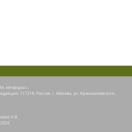
ИА «Инфорос».
едакции: 117218, Россия, г. Москва, ул. Кржижановского,
хова Н.В.
2026