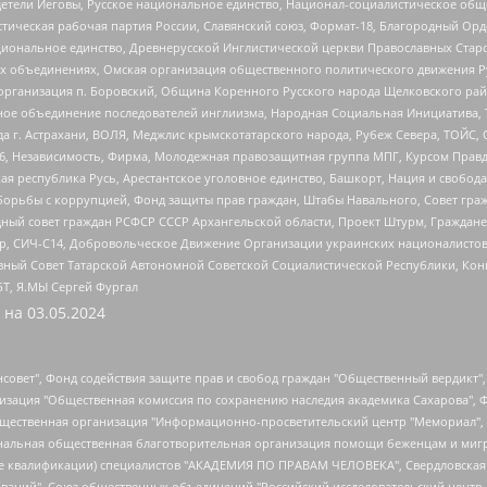
детели Иеговы, Русское национальное единство, Национал-социалистическое об
истическая рабочая партия России, Славянский союз, Формат-18, Благородный Ор
ациональное единство, Древнерусской Инглистической церкви Православных Ста
ных объединениях, Омская организация общественного политического движения Р
рганизация п. Боровский, Община Коренного Русского народа Щелковского район
гиозное объединение последователей инглиизма, Народная Социальная Инициатива,
 г. Астрахани, ВОЛЯ, Меджлис крымскотатарского народа, Рубеж Севера, ТОЙС, 
6, Независимость, Фирма, Молодежная правозащитная группа МПГ, Курсом Правд
ая республика Русь, Арестантское уголовное единство, Башкорт, Нация и свобода,
орьбы с коррупцией, Фонд защиты прав граждан, Штабы Навального, Совет гражд
ный совет граждан РСФСР СССР Архангельской области, Проект Штурм, Граждане 
tsApp, СИЧ-С14, Добровольческое Движение Организации украинских националисто
ный Совет Татарской Автономной Советской Социалистической Республики, Кон
БТ, Я.МЫ Сергей Фургал
 на
03.05.2024
мная некоммерческая организация "Центр по работе с проблемой насилия "НАСИЛИЮ.НЕТ", Межрегиональный профессиональный союз работников здравоохранения "Альянс врачей", Юридическое лицо, зарегистрированное в Латвийской Республике, SIA "Medusa Project" (регистрационный номер 40103797863, дата регистрации 10.06.2014), Некоммерческая организация "Фонд по борьбе с коррупцией", Автономная некоммерческая организация "Институт права и публичной политики", Баданин Роман Сергеевич, Гликин Максим Александрович, Железнова Мария Михайловна, Лукьянова Юлия Сергеевна, Маетная Елизавета Витальевна, Маняхин Петр Борисович, Чуракова Ольга Владимировна, Ярош Юлия Петровна, Юридическое лицо "The Insider SIA", зарегистрированное в Риге, Латвийская Республика (дата регистрации 26.06.2015), являющееся администратором доменного имени интернет-издания "The Insider SIA", https://theins.ru, Постернак Алексей Евгеньевич, Рубин Михаил Аркадьевич, Анин Роман Александрович, Юридическое лицо Istories fonds, зарегистрированное в Латвийской Республике (регистрационный номер 50008295751, дата регистрации 24.02.2020), Великовский Дмитрий Александрович, Долинина Ирина Николаевна, Мароховская Алеся Алексеевна, Шлейнов Роман Юрьевич, Шмагун Олеся Валентиновна, Общество с ограниченной ответственностью "Альтаир 2021", Общество с ограниченной ответственностью "Вега 2021", Общество с ограниченной ответственностью "Главный редактор 2021", Общество с ограниченной ответственностью "Ромашки монолит", Важенков Артем Валерьевич, Ивановская областная общественная организация "Центр гендерных исследований", Гурман Юрий Альбертович, Медиапроект "ОВД-Инфо", Егоров Владимир Владимирович, Жилинский Владимир Александрович, Общество с ограниченной ответственностью "ЗП", Иванова София Юрьевна, Карезина Инна Павловна, Кильтау Екатерина Викторовна, Петров Алексей Викторович, Пискунов Сергей Евгеньевич, Смирнов Сергей Сергеевич, Тихонов Михаил Сергеевич, Общество с ограниченной ответственностью "ЖУРНАЛИСТ-ИНОСТРАННЫЙ АГЕНТ", Арапова Галина Юрьевна, Вольтская Татьяна Анатольевна, Американская компания "Mason G.E.S. Anonymous Foundation" (США), являющаяся владельцем интернет-издания https://mnews.world/, Компания "Stichting Bellingcat", зарегистрированная в Нидерландах (дата регистрации 11.07.2018), Захаров Андрей Вячеславович, Клепиковская Екатерина Дмитриевна, Общество с ограниченной ответственностью "МЕМО", Перл Роман Александрович, Симонов Евгений Алексеевич, Соловьева Елена Анатольевна, Сотников Даниил Владимирович, Сурначева Елизавета Дмитриевна, Автономная некоммерческая организация по защите прав человека и информированию населения "Якутия – Наше Мнение", Общество с ограниченной ответственностью "Москоу диджитал медиа", с 26.01.2023 Общество с ограниченной ответственностью "Чайка Белые сады", Ветошкина Валерия Валерьевна, Заговора Максим Александрович, Межрегиональное общественное движение "Российская ЛГБТ - сеть", Оленичев Максим Владимирович, Павлов Иван Юрьевич, Скворцова Елена Сергеевна, Общество с ограниченной ответственностью "Как бы инагент", Кочетков Игорь Викторович, Общество с ограниченной ответственностью "Честные выборы", Еланчик Олег Александрович, Общество с ограниченной ответственностью "Нобелевский призыв", Гималова Регина Эмилевна, Григорьев Андрей Валерьевич, Григорьева Алина Александровна, Ассоциация по содействию защите прав призывников, альтернативнослужащих и военнослужащих "Правозащитная группа "Гражданин.Армия.Право", Хисамова Регина Фаритовна, Автономная некоммерческая организация по реализации социально-правовых программ "Лилит", Дальн