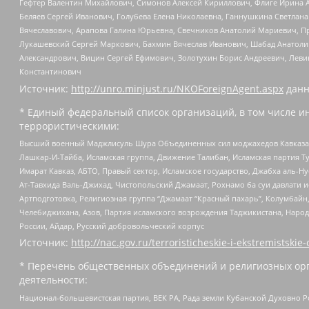
Гефтер Валентин Михайлович, Симонов Алексей Кириллович, Флиге Ирина 
Беляев Сергей Иванович, Голубева Елена Николаевна, Ганнушкина Светлана
Вячеславович, Арапова Галина Юрьевна, Свечников Анатолий Мариевич, П
Лукашевский Сергей Маркович, Бахмин Вячеслав Иванович, Шабад Анатоли
Александрович, Вицин Сергей Ефимович, Золотухин Борис Андреевич, Леви
Константинович
Источник:
http://unro.minjust.ru/NKOForeignAgent.aspx
данн
* Единый федеральный список организаций, в том числе и
террористическими:
Высший военный Маджлисуль Шура Объединенных сил моджахедов Кавказа, Ко
Лашкар-И-Тайба, Исламская группа, Движение Талибан, Исламская партия Т
Имарат Кавказ, АБТО, Правый сектор, Исламское государство, Джабха аль-
Ат-Тавхида Валь-Джихад, Чистопольский Джамаат, Рохнамо ба суи давлати и
Артподготовка, Религиозная группа “Джамаат “Красный пахарь”, Колумбайн
Челебиджихана, Азов, Партия исламского возрождения Таджикистана, Народ
России, Айдар, Русский добровольческий корпус
Источник:
http://nac.gov.ru/terroristicheskie-i-ekstremistskie-
* Перечень общественных объединений и религиозных орг
деятельности:
Национал-большевистская партия, ВЕК РА, Рада земли Кубанской Духовно