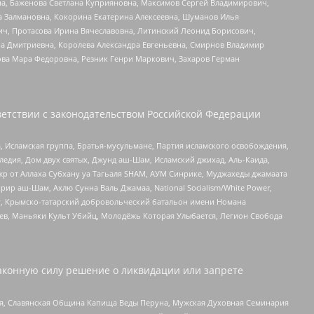
а, Баженова Светлана Куприяновна, Максимов Сергей Владимирович,
а Залмановна, Кокорина Екатерина Алексеевна, Шуманов Илья
ч, Протасова Ирина Вячеславовна, Литинский Леонид Борисович,
а Дмитриевна, Королева Александра Евгеньевна, Смирнов Владимир
ова Мара Федоровна, Резник Генри Маркович, Захаров Герман
етствии с законодательством Российской Федерации
 Исламская группа, Братья-мусульмане, Партия исламского освобождения,
едия, Дом двух святых, Джунд аш-Шам, Исламский джихад, Аль-Каида,
жр от Аллаха Субхану уа Тагьаля SHAM, АУМ Синрике, Муджахеды джамаата
рир аш-Шам, Ахлю Сунна Валь Джамаа, National Socialism/White Power,
рг, Крымско-татарский добровольческий батальон имени Номана
оев, Маньяки Культ Убийц, Молодёжь Которая Улыбается, Легион Свобода
аконную силу решение о ликвидации или запрете
ья, Славянская Община Капища Веды Перуна, Мужская Духовная Семинария