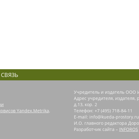
 СВЯЗЬ
Учредитель и издатель ООО 
Адрес учредителя, издателя, р
зи
д.13, кор. 2
рвисов Yandex.Metrika,
Телефон: +7 (495) 718-84-11
E-mail: info@kueda-prostory.ru
И.О. главного редактора Доро
Разработчик сайта –
INFOROS