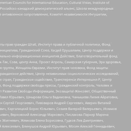
ouncils for International Education, Cultural Vistas, Institute of
, Российско-канадский демократический альянс, Школа международных
е антивоенное сопротивление, Комитет независимости Ингушетии,
ты прав граждан Штаб, Институт права и публичной политики, Фонд
инициатива, Гражданский Союз, Хасдей Ерушалаим, Центр поддержки и
социально-информационных инициатив Действие, Благотворительный фонд
Так, Сова, центр Анна, Проект Апрель, Самарская губерния, Эра здоровья,
я группа, Женщины Евразии, Институт прав человека, Фонд защиты
Гражданское действие, Центр независимых социологических исследований,
стран, Гражданское содействие, Трансперенси Интернешнл-Р, Центр
н, Фонд поддержки свободы прессы, Гражданский контроль, Человек и
тут Развития Свободы Информации, Экозащита!-Женсовет, Общественный
й Павел Юрьевич, Шнырова Ольга Вадимовна, Чанышева Лилия Айратовна,
ин Сергей Георгиевич, Пивоваров Андрей Сергеевич, Аверин Виталий
вич, Каргалицкий Борис Юльевич, Созаев Валерий Валерьевич, Исламов
льевич, Верховский Александр Маркович, Пислакова-Паркер Марина
н Збигневич, Жемкова Елена Борисовна, Гудков Лев Дмитриевич,
й Алексеевич, Блинушов Андрей Юрьевич, Мосин Алексей Геннадьевич,