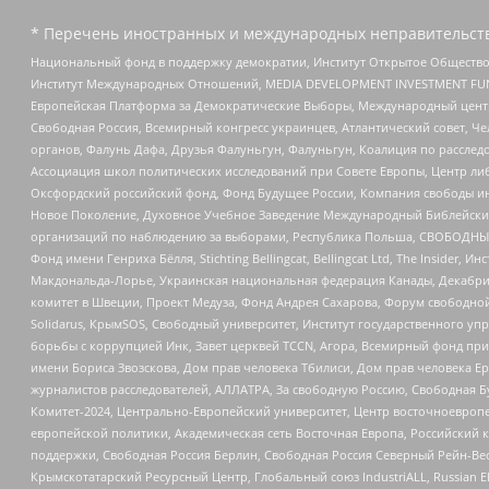
* Перечень иностранных и международных неправительств
Национальный фонд в поддержку демократии, Институт Открытое Общество
Институт Международных Отношений, MEDIA DEVELOPMENT INVESTMENT FUND,
Европейская Платформа за Демократические Выборы, Международный цент
Свободная Россия, Всемирный конгресс украинцев, Атлантический совет, Ч
органов, Фалунь Дафа, Друзья Фалуньгун, Фалуньгун, Коалиция по рассле
Ассоциация школ политических исследований при Совете Европы, Центр ли
Оксфордский российский фонд, Фонд Будущее России, Компания свободы ин
Новое Поколение, Духовное Учебное Заведение Международный Библейский
организаций по наблюдению за выборами, Республика Польша, СВОБОДНЫЙ
Фонд имени Генриха Бёлля, Stichting Bellingcat, Bellingcat Ltd, The Inside
Макдональда-Лорье, Украинская национальная федерация Канады, Декабрис
комитет в Швеции, Проект Медуза, Фонд Андрея Сахарова, Форум свободной 
Solidarus, КрымSOS, Свободный университет, Институт государственного у
борьбы с коррупцией Инк, Завет церквей TCCN, Агора, Всемирный фонд при
имени Бориса Звозскова, Дом прав человека Тбилиси, Дом прав человека Ер
журналистов расследователей, АЛЛАТРА, За свободную Россию, Свободная Б
Комитет-2024, Центрально-Европейский университет, Центр восточноевроп
европейской политики, Академическая сеть Восточная Европа, Российский к
поддержки, Свободная Россия Берлин, Свободная Россия Северный Рейн-Вест
Крымскотатарский Ресурсный Центр, Глобальный союз IndustriALL, Russian E