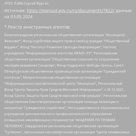
ЛГБТ, Я.МЫ Сергей Фургал
Источник:
https://minjust.gov.ru/ru/documents/7822/
данные
на
03.05.2024
* Реестр иностранных агентов:
Калининградская региональная общественная организация "Экозащита!-Женсовет", Фонд содействия защите прав и свобод граждан "Общественный вердикт", Фонд "Институт Развития Свободы Информации", Частное учреждение "Информационное агентство МЕМО. РУ", Региональная общественная организация "Общественная комиссия по сохранению наследия академика Сахарова", Фонд поддержки свободы прессы, Санкт-Петербургская общественная правозащитная организация "Гражданский контроль", Межрегиональная общественная организация "Информационно-просветительский центр "Мемориал", Региональный Фонд "Центр Защиты Прав Средств Массовой Информации", с 05.12.2023 Фонд "Центр Защиты Прав Средств массовой информации", Региональная общественная благотворительная организация помощи беженцам и мигрантам "Гражданское содействие", Негосударственное образовательное учреждение дополнительного профессионального образования (повышение квалификации) специалистов "АКАДЕМИЯ ПО ПРАВАМ ЧЕЛОВЕКА", Свердловская региональная общественная организация "Сутяжник", Автономная некоммерческая организация "Центр независимых социологических исследований", Союз общественных объединений "Российский исследовательский центр по правам человека", Региональное общественное учреждение научно-информационный центр "МЕМОРИАЛ", Некоммерческая организация "Фонд защиты гласности", Автономная некоммерческая организация "Институт прав человека", Городская общественная организация "Екатеринбургское общество "МЕМОРИАЛ", Городская общественная организация "Рязанское историко-просветительское и правозащитное общество "Мемориал" (Рязанский Мемориал), Челябинский региональный орган общественной самодеятельности – женское общественное объединение "Женщины Евразии", Челябинский региональный орган общественной самодеятельности "Уральская правозащитная группа", Фонд содействия защите здоровья и социальной справедливости имени Андрея Рылькова, Автономная Некоммерческая Организация "Аналитический Центр Юрия Левады", Автономная некоммерческая организация социальной поддержки населения "Проект Апрель", Региональная общественная организация помощи женщинам и детям, находящимся в кризисной ситуации "Информационно-методический центр "Анна", Фонд содействия развитию массовых коммуникаций и правовому просвещению "Так-так-Так", Фонд содействия устойчивому развитию "Серебряная тайга", Свердловский региональный общественный фонд социальных проектов "Новое время", "Idel.Реалии", Кавказ.Реалии, Крым.Реалии, Телеканал Настоящее Время, Татаро-башкирская служба Радио Свобода (Azatliq Radiosi), Радио Свободная Европа/Радио Свобода (PCE/PC), "Сибирь.Реалии", "Фактограф", Благотворительный фонд помощи осужденным и их семьям, Автономная некоммерческая организация "Институт глобализации и социальных движений", Фонд "В защиту прав заключенных", Частное учреждение "Центр поддержки и содействия развитию средств массовой информации", Пензенский региональный общественный благотворительный фонд "Гражданский союз", "Север.Реалии", Некоммерческая организация Фонд "Правовая инициатива", Общество с ограниченной ответственностью "Радио Свободная Европа/Радио Свобода", Чешское информационное агентство "MEDIUM-ORIENT", Красноярская региональная общественная организация "Мы против СПИДа", Камалягин Денис Николаевич, Маркелов Сергей Евгеньевич, Пономарев Лев Александрович, Савицкая Людмила Алексеевна, Автономная некоммерческая организация "Центр по работе с проблемой насилия "НАСИЛИЮ.НЕТ", Межрегиональный профессиональный союз работников здравоохранения "Альянс врачей", Юридическое лицо, зарегистрированное в Латвийской Республике, SIA "Medusa Project" (регистрационный номер 40103797863, дата регистрации 10.06.2014), Некоммерческая организация "Фонд по борьбе с коррупцией", Автономная некоммерческая организация "Институт права и публичной политики", Баданин Роман Сергеевич, Гликин Максим Александрович, Железнова Мария Михайловна, Лукьянова Юлия Сергеевна, Маетная Елизавета Витальевна, Маняхин Петр Борисович, Чуракова Ольга Владимировна, Ярош Юлия Петровна, Юридическое лицо "The Insider SIA", зарегистрированное в Риге, Латвийская Республика (дата регистрации 26.06.2015), являющееся администратором доменного имени интернет-издания "The Insider SIA", https://theins.ru, Постернак Алексей Евгеньевич, Рубин Михаил Аркадьевич, Анин Роман Александрович, Юридическое лицо Istories fonds, зарегистрированное в Латвийской Республике (регистрационный номер 50008295751, дата регистрации 24.02.2020), Великовский Дмитрий Александрович, Долинина Ирина Николаевна, Мароховская Алеся Алексеевна, Шлейнов Роман Юрьевич, Шмагун Олеся Валентиновна, Общество с ограниченной ответственностью "Альтаир 2021", Общество с ограниченной ответственностью "Вега 2021", Общество с ограниченной ответственностью "Главный редактор 2021", Общество с ограниченной ответственностью "Ромашки монолит", Важенков Артем Валерьевич, Ивановская областная общественная организация "Центр гендерных исследований", Гурман Юрий Альбертович, Медиапроект "ОВД-Инфо", Егоров Владимир Владимирович, Жилинский Владимир Александрович, Общество с ограниченной ответственностью "ЗП", Иванова София Юрьевна, Карезина Инна Павловна, Кильтау Екатерина Викторовна, Петров Алексей Викторович, Пискунов Сергей Евгеньевич, Смирнов Сергей Сергеевич, Тихонов Михаил Сергеевич, Общество с ограниченной ответственностью "ЖУРНАЛИСТ-ИНОСТРАННЫЙ АГЕНТ", Арапова Галина Юрьевна, Вольтская Татьяна Анатольевна, Американская компания "Mason G.E.S. Anonymous Foundation" (США), являющаяся владельцем интернет-издания https://mnews.world/, Компания "Stichting Bellingcat", зарегистрированная в Нидерландах (дата регистрации 11.07.2018), Захаров Андрей Вячеславович, Клепиковская Екатерина Дмитриевна, Общество с ограниченной ответственностью "МЕМО", Перл Роман Александрович, Симонов Евгений Алексеевич, Соловьева Елена Анатольевна, Сотников Даниил Владимирович, Сурначева Елизавета Дмитриевна, Автономная некоммерческая организация по защите прав человека и информированию населения "Якутия – Наше Мнение", Общество с ограниченной ответственностью "Москоу диджитал медиа", с 26.01.2023 Общество с ограниченной ответственностью "Чайка Белые сады", Ветошкина Валерия Валерьевна, Заговора Максим Александрович, Межрегиональное общественное движение "Российская ЛГБТ - сеть", Оленичев Максим Владимирович, Павлов Иван Юрьевич, Скворцова Елена Сергеевна, Общество с ограниченной ответственностью "Как бы инагент", Кочетков Игорь Викторович, Общество с ограниченной ответственностью "Честные выборы", Еланчик Олег Александрович, Общество с ограниченной ответственностью "Нобелевский призыв", Гималова Регина Эмилевна, Григорьев Андрей Валерьевич, Григорьева Алина Александровна, Ассоциация по содействию защите прав призывников, альтернативнослужащих и военнослужащих "Правозащитная группа "Гражданин.Армия.Право", Хисамова Регина Фаритовна, Автономная некоммерческая организация по реализации социально-правовых программ "Лилит", Дальневосточное общественное движение "Маяк", Санкт-Петербургская ЛГБТ-инициативная группа "Выход", Инициативная группа ЛГБТ+ "Реверс", Алексеев Андрей Викторович, Бекбулатова Таисия Львовна, Беляев Иван Михайлович, Владыкина Елена Сергеевна, Гельман Марат Александрович, Никульшина Вероника Юрьевна, Толоконникова Надежда Андреевна, Шендерович Виктор Анатольевич, Общество с ограниченной ответственностью "Данное сообщение", Общество с ограниченной ответственностью Издательский дом "Новая глава", Айнбиндер Александра Александровна, Московский комьюнити-центр для ЛГБТ+инициатив, Благотворительный фонд развития филантропии, Deutsche Welle (Германия, Kurt-Schumacher-Strasse 3, 53113 Bonn), Борзунова Мария Михайловна, Воробьев Виктор Викторович, Голубева Анна Львовна, Константинова Алла Михайловна, Малкова Ирина Владимировна, Мурадов Мурад Абдулгалимович, Осетинская Елизавета Николаевна, Понасенков Евгений Николаевич, Ганапольский Матвей Юрьевич, Киселев Евгений Алексеевич, Борухович Ирина Григорьевна, Дремин Иван Тимофеевич, Дубровский Дмитрий Викторович, Красноярская региональная общественная организация поддержки и развития альтернативных образовательных технологий и межкультурных коммуникаций "ИНТЕРРА", Маяковская Екатерина Алексеевна, Фейгин Марк Захарович, Филимонов Андрей Викторович, Дзугкоева Регина Николаевна, Доброхотов Роман Александрович, Дудь Юрий Александрович, Елкин Сергей Владимирович, Кругликов Кирилл Игоревич, Сабунаева Мария Леонидовна, Семенов Алексей Владимирович, Шаинян Карен Багратович, Шульман Екатерина Михайловна, Асафьев Артур Валерьевич, Вахштайн Виктор Семенович, Венедиктов Алексей Алексеевич, Лушникова Екатерина Евгеньевна, Волков Леонид Михайлович, Невзоров Александр Глебович, Пархоменко Сергей Борисович, Сироткин Ярослав Николаевич, Кара-Мурза Владимир Владимирович, Баранова Наталья Владимировна, Гозман Леонид Яковлевич, Кагарлицкий Борис Юльевич, Климарев Михаил Валерьевич, Милов Владимир Станиславович, Автономная некоммерческая организация Краснодарский центр современного искусства "Типография", Моргенштерн Алишер Тагирович, Соболь Любовь Эдуардовна, Общество с ограниченной ответственностью "ЛИЗА НОРМ", Каспаров Гарри Кимович, Ходорковский Михаил Борисович, Общество с ограниченной ответственностью "Апрельские тезисы", Данилович Ирина Брониславовна, Кашин Олег Владимирович, Петров Николай Владимирович, Пивоваров Алексей Владимирович, Соколов Михаил Владимирович, Цветкова Юлия Владимировна, Чичваркин Евгений Александрович, Комитет против пыток/Команда против пыток, Общество с ограниченной ответственностью "Первый научный", Общество с ограниченной ответственностью "Вертолет и ко", Белоцерковская Вероника Борисовна, Кац Максим Евгеньевич, Лазарева Татьяна Юрьевна, Шаведдинов Руслан Табризович, Яшин Илья Валерьевич, Общество с ограниченной ответственностью "Иноагент ААВ", Алешковский Дмитрий Петрович, Альбац Евгения Марковна, Быков Дмитрий Львович, Галямина Юлия Евгеньевна, Лойко Сергей Леонидович, Мартынов Кирилл Константинович, Медведев Сергей Александрович, Крашенинников Федор Геннадиевич, Гордеева Катерина Вл