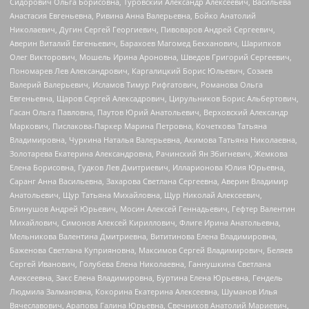
Сидорович Ольга Борисовна, Туровский Александр Алексеевич, Васильева
Анастасия Евгеньевна, Ривина Анна Валерьевна, Бойко Анатолий
Николаевич, Дугин Сергей Георгиевич, Пивоваров Андрей Сергеевич,
Аверин Виталий Евгеньевич, Барахоев Магомед Бекханович, Шарипков
Олег Викторович, Мошель Ирина Ароновна, Шведов Григорий Сергеевич,
Пономарев Лев Александрович, Каргалицкий Борис Юльевич, Созаев
Валерий Валерьевич, Исламов Тимур Рифгатович, Романова Ольга
Евгеньевна, Щаров Сергей Алексадрович, Цирульников Борис Альбертович,
Гасан Ольга Павловна, Паутов Юрий Анатольевич, Верховский Александр
Маркович, Пислакова-Паркер Марина Петровна, Кочеткова Татьяна
Владимировна, Чуркина Наталья Валерьевна, Акимова Татьяна Николаевна,
Золотарева Екатерина Александровна, Рачинский Ян Збигневич, Жемкова
Елена Борисовна, Гудков Лев Дмитриевич, Илларионова Юлия Юрьевна,
Саранг Анна Васильевна, Захарова Светлана Сергеевна, Аверин Владимир
Анатольевич, Щур Татьяна Михайловна, Щур Николай Алексеевич,
Блинушов Андрей Юрьевич, Мосин Алексей Геннадьевич, Гефтер Валентин
Михайлович, Симонов Алексей Кириллович, Флиге Ирина Анатольевна,
Мельникова Валентина Дмитриевна, Вититинова Елена Владимировна,
Баженова Светлана Куприяновна, Максимов Сергей Владимирович, Беляев
Сергей Иванович, Голубева Елена Николаевна, Ганнушкина Светлана
Алексеевна, Закс Елена Владимировна, Буртина Елена Юрьевна, Гендель
Людмила Залмановна, Кокорина Екатерина Алексеевна, Шуманов Илья
Вячеславович, Арапова Галина Юрьевна, Свечников Анатолий Мариевич,