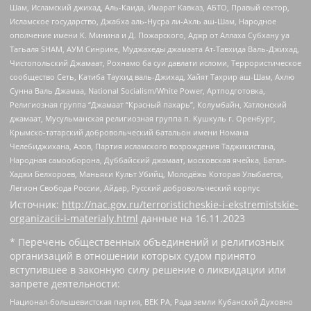
Шам, Исламский джихад, Аль-Каида, Имарат Кавказ, АБТО, Правый сектор,
Исламское государство, Джабха аль-Нусра ли-Ахль аш-Шам, Народное
ополчение имени К. Минина и Д. Пожарского, Аджр от Аллаха Субхану уа
Тагьаля SHAM, АУМ Синрике, Муджахеды джамаата Ат-Тавхида Валь-Джихад,
Чистопольский Джамаат, Рохнамо ба суи давлати исломи, Террористическое
сообщество Сеть, Катиба Таухид валь-Джихад, Хайят Тахрир аш-Шам, Ахлю
Сунна Валь Джамаа, National Socialism/White Power, Артподготовка,
Религиозная группа “Джамаат “Красный пахарь”, Колумбайн, Хатлонский
джамаат, Мусульманская религиозная группа п. Кушкуль г. Оренбург,
Крымско-татарский добровольческий батальон имени Номана
Челебиджихана, Азов, Партия исламского возрождения Таджикистана,
Народная самооборона, Дуббайский джамаат, московская ячейка, Батал-
Хаджи Белхороев, Маньяки Культ Убийц, Молодёжь Которая Улыбается,
Легион Свобода России, Айдар, Русский добровольческий корпус
Источник:
http://nac.gov.ru/terroristicheskie-i-ekstremistskie-
organizacii-i-materialy.html
данные на
16.11.2023
* Перечень общественных объединений и религиозных
организаций в отношении которых судом принято
вступившее в законную силу решение о ликвидации или
запрете деятельности:
Национал-большевистская партия, ВЕК РА, Рада земли Кубанской Духовно