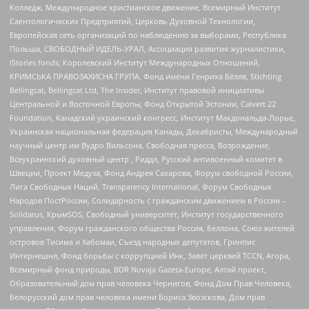
Колледж, Международное христианское движение, Всемирный Институт
Саентологических Предприятий, Церковь Духовной Технологии,
Европейская сеть организаций по наблюдению за выборами, Республика
Польша, СВОБОДНЫЙ ИДЕЛЬ-УРАЛ, Ассоциация развития журналистики,
IStories fonds, Королевский Институт Международных Отношений,
КРИМСЬКА ПРАВОЗАХИСНА ГРУПА, Фонд имени Генриха Бёлля, Stichting
Bellingcat, Bellingcat Ltd, The Insider, Институт правовой инициативы
Центральной и Восточной Европы, Фонд Открытой Эстонии, Calvert 22
Foundation, Канадский украинский конгресс, Институт Макдональда-Лорье,
Украинская национальная федерация Канады, Декабристы, Международный
научный центр им Вудро Вильсона, Свободная пресса, Возрождение,
Всеукраинский духовный центр , Риддл, Русский антивоенный комитет в
Швеции, Проект Медуза, Фонд Андрея Сахарова, Форум свободной России,
Лига Свободных Наций, Transparеncy International, Форум Свободных
Народов ПостРоссии, Солидарность с гражданским движением в России –
Solidarus, КрымSOS, Свободный университет, Институт государственного
управления, Форум гражданского общества Россия, Беллона, Союз жителей
островов Тисима и Хабомаи, Съезд народных депутатов, Гринпис
Интернешнл, Фонд борьбы с коррупцией Инк, Завет церквей TCCN, Агора,
Всемирный фонд природы, BDR Novaja Gazeta-Europe, Алтай проект,
Образовательный дом прав человека Чернигов, Фонд Дом Прав Человека,
Белорусский дом прав человека имени Бориса Звозскова, Дом прав