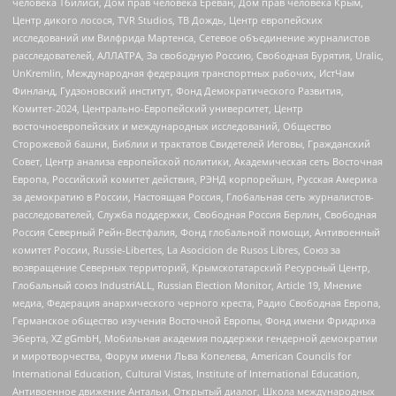
человека Тбилиси, Дом прав человека Ереван, Дом прав человека Крым,
Центр дикого лосося, TVR Studios, ТВ Дождь, Центр европейских
исследований им Вилфрида Мартенса, Сетевое объединение журналистов
расследователей, АЛЛАТРА, За свободную Россию, Свободная Бурятия, Uralic,
UnKremlin, Международная федерация транспортных рабочих, ИстЧам
Финланд, Гудзоновский институт, Фонд Демократического Развития,
Комитет-2024, Центрально-Европейский университет, Центр
восточноевропейских и международных исследований, Общество
Сторожевой башни, Библии и трактатов Свидетелей Иеговы, Гражданский
Совет, Центр анализа европейской политики, Академическая сеть Восточная
Европа, Российский комитет действия, РЭНД корпорейшн, Русская Америка
за демократию в России, Настоящая Россия, Глобальная сеть журналистов-
расследователей, Служба поддержки, Свободная Россия Берлин, Свободная
Россия Северный Рейн-Вестфалия, Фонд глобальной помощи, Антивоенный
комитет России, Russie-Libertes, La Asocicion de Rusos Libres, Союз за
возвращение Северных территорий, Крымскотатарский Ресурсный Центр,
Глобальный союз IndustriALL, Russian Election Monitor, Article 19, Мнение
медиа, Федерация анархического черного креста, Радио Свободная Европа,
Германское общество изучения Восточной Европы, Фонд имени Фридриха
Эберта, XZ gGmbH, Мобильная академия поддержки гендерной демократии
и миротворчества, Форум имени Льва Копелева, American Councils for
International Education, Cultural Vistas, Institute of International Education,
Антивоенное движение Антальи, Открытый диалог, Школа международных