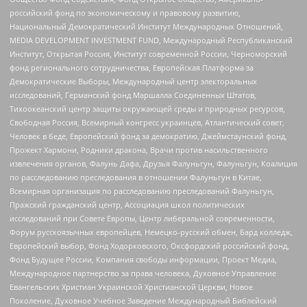
российский фонд по экономическому и правовому развитию,
Национальный Демократический Институт Международных Отношений,
MEDIA DEVELOPMENT INVESTMENT FUND, Международный Республиканский
Институт, Открытая Россия, Институт современной России, Черноморский
фонд регионального сотрудничества, Европейская Платформа за
Демократические Выборы, Международный центр электоральных
исследований, Германский фонд Маршалла Соединенных Штатов,
Тихоокеанский центр защиты окружающей среды и природных ресурсов,
Свободная Россия, Всемирный конгресс украинцев, Атлантический совет,
Человек в беде, Европейский фонд за демократию, Джеймстаунский фонд,
Прожект Хармони, Родники дракона, Врачи против насильственного
извлечения органов, Фалунь Дафа, Друзья Фалуньгун, Фалуньгун, Коалиция
по расследованию преследования в отношении Фалуньгун в Китае,
Всемирная организация по расследованию преследований Фалуньгун,
Пражский гражданский центр, Ассоциация школ политических
исследований при Совете Европы, Центр либеральной современности,
Форум русскоязычных европейцев, Немецко-русский обмен, Бард колледж,
Европейский выбор, Фонд Ходорковского, Оксфордский российский фонд,
Фонд Будущее России, Компания свободы информации, Проект Медиа,
Международное партнерство за права человека, Духовное Управление
Евангельских Христиан Украинской Христианской Церкви, Новое
Поколение, Духовное Учебное Заведение Международный Библейский