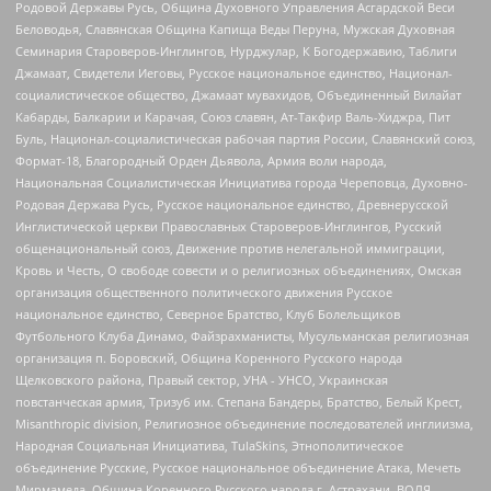
Родовой Державы Русь, Община Духовного Управления Асгардской Веси
Беловодья, Славянская Община Капища Веды Перуна, Мужская Духовная
Семинария Староверов-Инглингов, Нурджулар, К Богодержавию, Таблиги
Джамаат, Свидетели Иеговы, Русское национальное единство, Национал-
социалистическое общество, Джамаат мувахидов, Объединенный Вилайат
Кабарды, Балкарии и Карачая, Союз славян, Ат-Такфир Валь-Хиджра, Пит
Буль, Национал-социалистическая рабочая партия России, Славянский союз,
Формат-18, Благородный Орден Дьявола, Армия воли народа,
Национальная Социалистическая Инициатива города Череповца, Духовно-
Родовая Держава Русь, Русское национальное единство, Древнерусской
Инглистической церкви Православных Староверов-Инглингов, Русский
общенациональный союз, Движение против нелегальной иммиграции,
Кровь и Честь, О свободе совести и о религиозных объединениях, Омская
организация общественного политического движения Русское
национальное единство, Северное Братство, Клуб Болельщиков
Футбольного Клуба Динамо, Файзрахманисты, Мусульманская религиозная
организация п. Боровский, Община Коренного Русского народа
Щелковского района, Правый сектор, УНА - УНСО, Украинская
повстанческая армия, Тризуб им. Степана Бандеры, Братство, Белый Крест,
Misanthropic division, Религиозное объединение последователей инглиизма,
Народная Социальная Инициатива, TulaSkins, Этнополитическое
объединение Русские, Русское национальное объединение Атака, Мечеть
Мирмамеда, Община Коренного Русского народа г. Астрахани, ВОЛЯ,