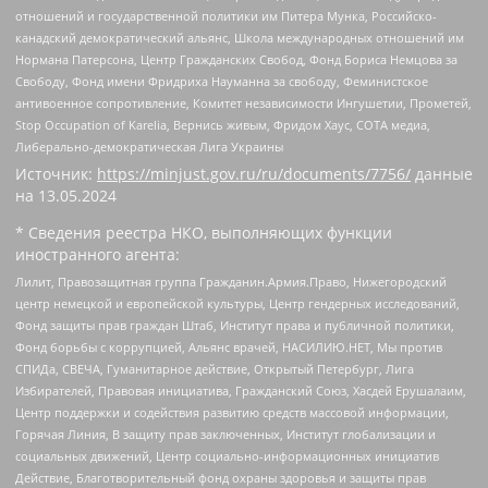
отношений и государственной политики им Питера Мунка, Российско-
канадский демократический альянс, Школа международных отношений им
Нормана Патерсона, Центр Гражданских Свобод, Фонд Бориса Немцова за
Свободу, Фонд имени Фридриха Науманна за свободу, Феминистское
антивоенное сопротивление, Комитет независимости Ингушетии, Прометей,
Stop Occupation of Karelia, Вернись живым, Фридом Хаус, СОТА медиа,
Либерально-демократическая Лига Украины
Источник:
https://minjust.gov.ru/ru/documents/7756/
данные
на
13.05.2024
* Сведения реестра НКО, выполняющих функции
иностранного агента:
Лилит, Правозащитная группа Гражданин.Армия.Право, Нижегородский
центр немецкой и европейской культуры, Центр гендерных исследований,
Фонд защиты прав граждан Штаб, Институт права и публичной политики,
Фонд борьбы с коррупцией, Альянс врачей, НАСИЛИЮ.НЕТ, Мы против
СПИДа, СВЕЧА, Гуманитарное действие, Открытый Петербург, Лига
Избирателей, Правовая инициатива, Гражданский Союз, Хасдей Ерушалаим,
Центр поддержки и содействия развитию средств массовой информации,
Горячая Линия, В защиту прав заключенных, Институт глобализации и
социальных движений, Центр социально-информационных инициатив
Действие, Благотворительный фонд охраны здоровья и защиты прав