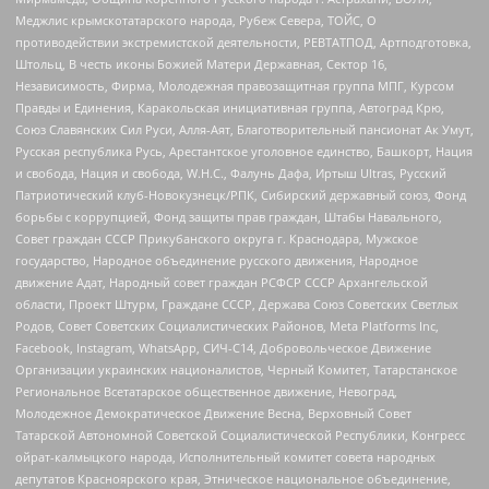
Меджлис крымскотатарского народа, Рубеж Севера, ТОЙС, О
противодействии экстремистской деятельности, РЕВТАТПОД, Артподготовка,
Штольц, В честь иконы Божией Матери Державная, Сектор 16,
Независимость, Фирма, Молодежная правозащитная группа МПГ, Курсом
Правды и Единения, Каракольская инициативная группа, Автоград Крю,
Союз Славянских Сил Руси, Алля-Аят, Благотворительный пансионат Ак Умут,
Русская республика Русь, Арестантское уголовное единство, Башкорт, Нация
и свобода, Нация и свобода, W.H.С., Фалунь Дафа, Иртыш Ultras, Русский
Патриотический клуб-Новокузнецк/РПК, Сибирский державный союз, Фонд
борьбы с коррупцией, Фонд защиты прав граждан, Штабы Навального,
Совет граждан СССР Прикубанского округа г. Краснодара, Мужское
государство, Народное объединение русского движения, Народное
движение Адат, Народный совет граждан РСФСР СССР Архангельской
области, Проект Штурм, Граждане СССР, Держава Союз Советских Светлых
Родов, Совет Советских Социалистических Районов, Meta Platforms Inc,
Facebook, Instagram, WhatsApp, СИЧ-С14, Добровольческое Движение
Организации украинских националистов, Черный Комитет, Татарстанское
Региональное Всетатарское общественное движение, Невоград,
Молодежное Демократическое Движение Весна, Верховный Совет
Татарской Автономной Советской Социалистической Республики, Конгресс
ойрат-калмыцкого народа, Исполнительный комитет совета народных
депутатов Красноярского края, Этническое национальное объединение,