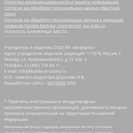
Политика конфиденциальности и защиты информации
Согласие на обработку персональных данных обратной
связи
Согласие на обработку персональных данных с помощью
сервисов Yandex.Metrika, LiveInternet, top.mail.ru
ПОКАЗАТЬ БАННЕРНЫЕ МЕСТА
Учредитель и издатель ООО ИА «Инфорос».
Адрес учредителя, издателя, редакции: 117218, Россия, г.
Москва, ул. Кржижановского, д.13, кор. 2
Телефон: +7 (495) 718-84-11
E-mail: info@kueda-prostory.ru
И.О. главного редактора Дорохова Н.В.
Разработчик сайта –
INFOROS
2026
* Перечень иностранных и международных
неправительственных организаций, деятельность которых
признана нежелательной на территории Российской
Федерации:
Национальный фонд в поддержку демократии, Институт Открытое
Общество Фонд Содействия, Фонд Открытое общество, Американо-