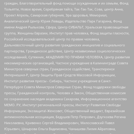
граждан, Благотворительный фонд помощи осужденным и их семьям, Фонд
Тольятти, Новое время, Серебряная тайга, Так-Так-Так, Сова, центр Анна,
Проект Апрель, Самарская губерния, Эра здоровья, Мемориал,
Аналитический Центр Юрия Левады, Издательство Парк Гагарина, Фонд
имени Андрея Рылькова, Сфера, Центр СИБАЛЬТ, Уральская правозащитная
группа, Женщины Евразии, Институт прав человека, Фонд защиты гласности,
Российский исследовательский центр по правам человека,
Дальневосточный центр развития гражданских инициатив и социального
партнерства, Гражданское действие, Центр независимых социологических
исследований, Сутяжник, АКАДЕМИЯ ПО ПРАВАМ ЧЕЛОВЕКА, Центр развития
некоммерческих организаций, Частное учреждение в Калининграде Совета
Министров северных стран, Гражданское содействие, Трансперенси
Интернешнл-Р, Центр Защиты Прав Средств Массовой Информации,
Институт развития прессы - Сибирь, Частное учреждение в Санкт-
Петербурге Совета Министров Северных Стран, Фонд поддержки свободы
прессы, Гражданский контроль, Человек и Закон, Общественная комиссия
по сохранению наследия академика Сахарова, Информационное агентство
МЕМО. РУ, Институт региональной прессы, Институт Развития Свободы
Информации, Экозащита!-Женсовет, Общественный вердикт, Евразийская
антимонопольная ассоциация, Бедушев Петр Петрович, Дзугкоева Регина
Николаевна, Кривенко Сергей Владимирович, Милославский Павел
Юрьевич, Шнырова Ольга Вадимовна, Чанышева Лилия Айратовна,