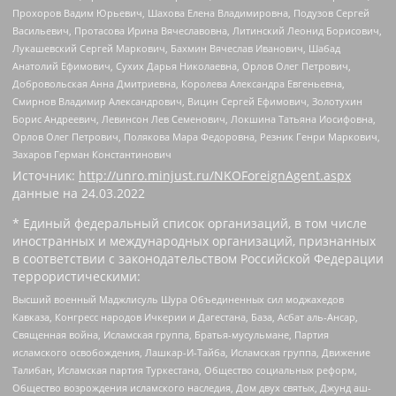
Прохоров Вадим Юрьевич, Шахова Елена Владимировна, Подузов Сергей
Васильевич, Протасова Ирина Вячеславовна, Литинский Леонид Борисович,
Лукашевский Сергей Маркович, Бахмин Вячеслав Иванович, Шабад
Анатолий Ефимович, Сухих Дарья Николаевна, Орлов Олег Петрович,
Добровольская Анна Дмитриевна, Королева Александра Евгеньевна,
Смирнов Владимир Александрович, Вицин Сергей Ефимович, Золотухин
Борис Андреевич, Левинсон Лев Семенович, Локшина Татьяна Иосифовна,
Орлов Олег Петрович, Полякова Мара Федоровна, Резник Генри Маркович,
Захаров Герман Константинович
Источник:
http://unro.minjust.ru/NKOForeignAgent.aspx
данные на
24.03.2022
* Единый федеральный список организаций, в том числе
иностранных и международных организаций, признанных
в соответствии с законодательством Российской Федерации
террористическими:
Высший военный Маджлисуль Шура Объединенных сил моджахедов
Кавказа, Конгресс народов Ичкерии и Дагестана, База, Асбат аль-Ансар,
Священная война, Исламская группа, Братья-мусульмане, Партия
исламского освобождения, Лашкар-И-Тайба, Исламская группа, Движение
Талибан, Исламская партия Туркестана, Общество социальных реформ,
Общество возрождения исламского наследия, Дом двух святых, Джунд аш-