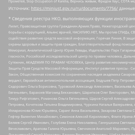
Прометей, Stop Occupation of Karelia, Вернись живым, Фридом Хаус, СОТА 
Источник:
https://minjust.gov.ru/ru/documents/7756/
данные
* Сведения реестра НКО, выполняющих функции иностранн
Лилит, Правозащитная группа Гражданин.Армия.Право, Нижегородский цент
борьбы с коррупцией, Альянс врачей, НАСИЛИЮ.НЕТ, Мы против СПИДа, СВЕ
содействия развитию средств массовой информации, Горячая Линия, В защ
охраны здоровья и защиты прав граждан, Благотворительный фонд помощи ос
Мемориал, Аналитический Центр Юрия Левады, Издательство Парк Гагарина
гласности, Российский исследовательский центр по правам человека, Даль
Сутяжник, АКАДЕМИЯ ПО ПРАВАМ ЧЕЛОВЕКА, Центр развития некоммерческих
Защиты Прав Средств Массовой Информации, Институт развития прессы - Си
Закон, Общественная комиссия по сохранению наследия академика Сахаров
вердикт, Евразийская антимонопольная ассоциация, Бедушев Петр Петрови
Сидорович Ольга Борисовна, Туровский Александр Алексеевич, Васильева А
Евгеньевич, Барахоев Магомед Бекханович, Шарипков Олег Викторович, М
Тимур Рифгатович, Романова Ольга Евгеньевна, Щаров Сергей Алексадрови
Петровна, Кочеткова Татьяна Владимировна, Чуркина Наталья Валерьевна, 
Илларионова Юлия Юрьевна, Саранг Анна Васильевна, Захарова Светлана 
Гефтер Валентин Михайлович, Симонов Алексей Кириллович, Флиге Ирина 
Беляев Сергей Иванович, Голубева Елена Николаевна, Ганнушкина Светлана
Вячеславович, Арапова Галина Юрьевна, Свечников Анатолий Мариевич, П
Лукашевский Сергей Маркович, Бахмин Вячеслав Иванович, Шабад Анатоли