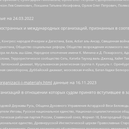
нсон Лев Семенович, Локшина Татьяна Иосифовна, Орлов Олег Петрович, Поляк
ые на
24.03.2022
ностранных и международных организаций, признанных в соотв
нгресс народов Ичкерии и Дагестана, База, Асбат аль-Ансар, Священная война,
уркестана, Общество социальных реформ, Общество возрождения исламского насл
Нусра ли-Ахль аш-Шам, Народное ополчение имени К. Минина и Д. Пожарского, Ад
сломи, Террористическое сообщество Сеть, Катиба Таухид валь-Джихад, Хайят Тах
, Хатлонский джамаат, Мусульманская религиозная группа п. Кушкуль г. Оренбу
ная самооборона, Дуббайский джамаат, московская ячейка, Батал-Хаджи Белхор
organizacii-i-materialy.html
данные на
16.11.2023
анизаций в отношении которых судом принято вступившее в з
 Родовой Державы Русь, Община Духовного Управления Асгардской Веси Беловод
детели Иеговы, Русское национальное единство, Национал-социалистическое об
истическая рабочая партия России, Славянский союз, Формат-18, Благородный Ор
ациональное единство, Древнерусской Инглистической церкви Православных Ста
ных объединениях, Омская организация общественного политического движения Р