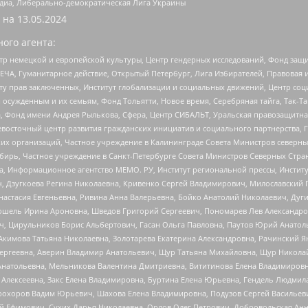
медиа, Либерально-демократическая Лига Украины
 на
13.05.2024
ого агента:
р немецкой и европейской культуры, Центр гендерных исследований, Фонд защи
ЧА, Гуманитарное действие, Открытый Петербург, Лига Избирателей, Правовая 
иту прав заключенных, Институт глобализации и социальных движений, Центр 
ужденным и их семьям, Фонд Тольятти, Новое время, Серебряная тайга, Так-Так-
, Фонд имени Андрея Рылькова, Сфера, Центр СИБАЛЬТ, Уральская правозащитна
невосточный центр развития гражданских инициатив и социального партнерства, 
 организаций, Частное учреждение в Калининграде Совета Министров северных 
бирь, Частное учреждение в Санкт-Петербурге Совета Министров Северных Стра
а, Информационное агентство МЕМО. РУ, Институт региональной прессы, Инсти
ч, Дзугкоева Регина Николаевна, Кривенко Сергей Владимирович, Милославски
настасия Евгеньевна, Ривина Анна Валерьевна, Бойко Анатолий Николаевич, Дуг
ошель Ирина Ароновна, Шведов Григорий Сергеевич, Пономарев Лев Александро
ч, Цирульников Борис Альбертович, Гасан Ольга Павловна, Паутов Юрий Анато
Акимова Татьяна Николаевна, Золотарева Екатерина Александровна, Рачинский Я
Сергеевна, Аверин Владимир Анатольевич, Щур Татьяна Михайловна, Щур Никола
Анатольевна, Мельникова Валентина Дмитриевна, Вититинова Елена Владимировн
 Алексеевна, Закс Елена Владимировна, Буртина Елена Юрьевна, Гендель Людмил
рохоров Вадим Юрьевич, Шахова Елена Владимировна, Подузов Сергей Васильеви
й Ефимович, Сухих Дарья Николаевна, Орлов Олег Петрович, Добровольская Анн