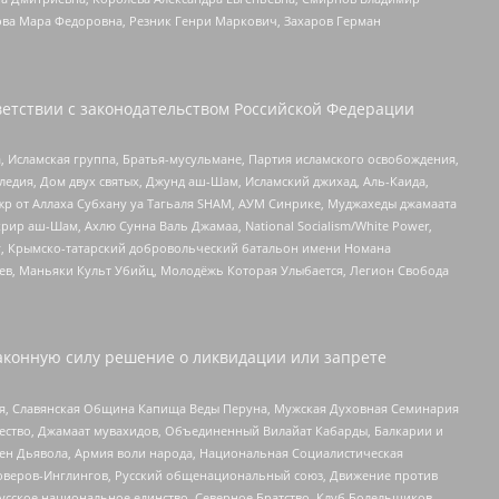
ова Мара Федоровна, Резник Генри Маркович, Захаров Герман
етствии с законодательством Российской Федерации
 Исламская группа, Братья-мусульмане, Партия исламского освобождения,
едия, Дом двух святых, Джунд аш-Шам, Исламский джихад, Аль-Каида,
жр от Аллаха Субхану уа Тагьаля SHAM, АУМ Синрике, Муджахеды джамаата
рир аш-Шам, Ахлю Сунна Валь Джамаа, National Socialism/White Power,
рг, Крымско-татарский добровольческий батальон имени Номана
оев, Маньяки Культ Убийц, Молодёжь Которая Улыбается, Легион Свобода
аконную силу решение о ликвидации или запрете
ья, Славянская Община Капища Веды Перуна, Мужская Духовная Семинария
щество, Джамаат мувахидов, Объединенный Вилайат Кабарды, Балкарии и
ден Дьявола, Армия воли народа, Национальная Социалистическая
роверов-Инглингов, Русский общенациональный союз, Движение против
усское национальное единство, Северное Братство, Клуб Болельщиков