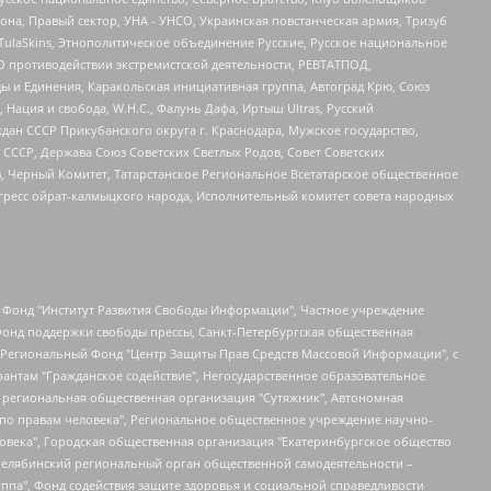
а, Правый сектор, УНА - УНСО, Украинская повстанческая армия, Тризуб
 TulaSkins, Этнополитическое объединение Русские, Русское национальное
О противодействии экстремистской деятельности, РЕВТАТПОД,
ы и Единения, Каракольская инициативная группа, Автоград Крю, Союз
 Нация и свобода, W.H.С., Фалунь Дафа, Иртыш Ultras, Русский
ан СССР Прикубанского округа г. Краснодара, Мужское государство,
СССР, Держава Союз Советских Светлых Родов, Совет Советских
в, Черный Комитет, Татарстанское Региональное Всетатарское общественное
гресс ойрат-калмыцкого народа, Исполнительный комитет совета народных
евосточное общественное движение "Маяк", Санкт-Петербургская ЛГБТ-инициативная группа "Выход", Инициативная группа ЛГБТ+ "Реверс", Алексеев Андрей Викторович, Бекбулатова Таисия Львовна, Беляев Иван Михайлович, Владыкина Елена Сергеевна, Гельман Марат Александрович, Никульшина Вероника Юрьевна, Толоконникова Надежда Андреевна, Шендерович Виктор Анатольевич, Общество с ограниченной ответственностью "Данное сообщение", Общество с ограниченной ответственностью Издательский дом "Новая глава", Айнбиндер Александра Александровна, Московский комьюнити-центр для ЛГБТ+инициатив, Благотворительный фонд развития филантропии, Deutsche Welle (Германия, Kurt-Schumacher-Strasse 3, 53113 Bonn), Борзунова Мария Михайловна, Воробьев Виктор Викторович, Голубева Анна Львовна, Константинова Алла Михайловна, Малкова Ирина Владимировна, Мурадов Мурад Абдулгалимович, Осетинская Елизавета Николаевна, Понасенков Евгений Николаевич, Ганапольский Матвей Юрьевич, Киселев Евгений Алексеевич, Борухович Ирина Григорьевна, Дремин Иван Тимофеевич, Дубровский Дмитрий Викторович, Красноярская региональная общественная организация поддержки и развития альтернативных образовательных технологий и межкультурных коммуникаций "ИНТЕРРА", Маяковская Екатерина Алексеевна, Фейгин Марк Захарович, Филимонов Андрей Викторович, Дзугкоева Регина Николаевна, Доброхотов Роман Александрович, Дудь Юрий Александрович, Елкин Сергей Владимирович, Кругликов Кирилл Игоревич, Сабунаева Мария Леонидовна, Семенов Алексей Владимирович, Шаинян Карен Багратович, Шульман Екатерина Михайловна, Асафьев Артур Валерьевич, Вахштайн Виктор Семенович, Венедиктов Алексей Алексеевич, Лушникова Екатерина Евгеньевна, Волков Леонид Михайлович, Невзоров Александр Глебович, Пархоменко Сергей Борисович, Сироткин Ярослав Николаевич, Кара-Мурза Владимир Владимирович, Баранова Наталья Владимировна, Гозман Леонид Яковлевич, Кагарлицкий Борис Юльевич, Климарев Михаил Валерьевич, Милов Владимир Станиславович, Автономная некоммерческая организация Краснодарский центр современного искусства "Типография", Моргенштерн Алишер Тагирович, Соболь Любовь Эдуардовна, Общество с ограниченной ответственностью "ЛИЗА НОРМ", Каспаров Гарри Кимович, Ходорковский Михаил Борисович, Общество с ограниченной ответственностью "Апрельские тезисы", Данилович Ирина Брониславовна, Кашин Олег Владимирович, Петров Николай Владимирович, Пивоваров Алексей Владимирович, Соколов Михаил Владимирович, Цветкова Юлия Владимировна, Чичваркин Евгений Александрович, Комитет против пыток/Команда против пыток, Общество с ограниченной ответственностью "Первый научный", Общество с ограниченной ответственностью "Вертолет и ко", Белоцерковская Вероника Борисовна, Кац Максим Евгеньевич, Лазарева Татьяна Юрьевна, Шаведдинов Руслан Табризович, Яшин Илья Валерьевич, Общество с ограниченной ответственностью "Иноагент ААВ", Алешковский Дмитрий Петрович, Альбац Евгения Марковна, Быков Дмитрий Львович, Галямина Юлия Евгеньевна, Лойко Сергей Леонидович, Мартынов Кирилл Константинович, Медведев Сергей Александрович, Крашенинников Федор Геннадиевич, Гордеева Катерина Вл