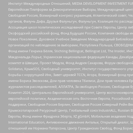
Институт Международных Отношений, MEDIA DEVELOPMENT INVESTMENT FUND,
Европейская Платформа за Демократические Выборы, Международный цент
Свободная Россия, Всемирный конгресс украинцев, Атлантический совет, Ч
органов, Фалунь Дафа, Друзья Фалуньгун, Фалуньгун, Коалиция по рассле
Ассоциация школ политических исследований при Совете Европы, Центр ли
Оксфордский российский фонд, Фонд Будущее России, Компания свободы ин
Новое Поколение, Духовное Учебное Заведение Международный Библейский
организаций по наблюдению за выборами, Республика Польша, СВОБОДНЫЙ
Фонд имени Генриха Бёлля, Stichting Bellingcat, Bellingcat Ltd, The Inside
Макдональда-Лорье, Украинская национальная федерация Канады, Декабрис
комитет в Швеции, Проект Медуза, Фонд Андрея Сахарова, Форум свободной 
Solidarus, КрымSOS, Свободный университет, Институт государственного у
борьбы с коррупцией Инк, Завет церквей TCCN, Агора, Всемирный фонд при
имени Бориса Звозскова, Дом прав человека Тбилиси, Дом прав человека Ер
журналистов расследователей, АЛЛАТРА, За свободную Россию, Свободная Б
Комитет-2024, Центрально-Европейский университет, Центр восточноевроп
европейской политики, Академическая сеть Восточная Европа, Российский к
поддержки, Свободная Россия Берлин, Свободная Россия Северный Рейн-Вест
Крымскотатарский Ресурсный Центр, Глобальный союз IndustriALL, Russian E
Европы, Фонд имени Фридриха Эберта, XZ gGmbH, Мобильная академия поддержк
International Education, Антивоенное движение Антальи, Открытый диало
отношений им Нормана Патерсона, Центр Гражданских Свобод, Фонд Бориса