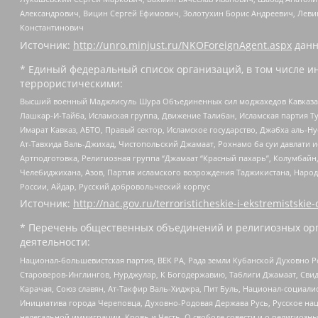
Александрович, Вицин Сергей Ефимович, Золотухин Борис Андреевич, Леви
Константинович
Источник:
http://unro.minjust.ru/NKOForeignAgent.aspx
данн
* Единый федеральный список организаций, в том числе и
террористическими:
Высший военный Маджлисуль Шура Объединенных сил моджахедов Кавказа, Ко
Лашкар-И-Тайба, Исламская группа, Движение Талибан, Исламская партия Т
Имарат Кавказ, АБТО, Правый сектор, Исламское государство, Джабха аль-
Ат-Тавхида Валь-Джихад, Чистопольский Джамаат, Рохнамо ба суи давлати и
Артподготовка, Религиозная группа “Джамаат “Красный пахарь”, Колумбайн
Челебиджихана, Азов, Партия исламского возрождения Таджикистана, Народ
России, Айдар, Русский добровольческий корпус
Источник:
http://nac.gov.ru/terroristicheskie-i-ekstremistskie-
* Перечень общественных объединений и религиозных орг
деятельности:
Национал-большевистская партия, ВЕК РА, Рада земли Кубанской Духовно
Староверов-Инглингов, Нурджулар, К Богодержавию, Таблиги Джамаат, Сви
Карачая, Союз славян, Ат-Такфир Валь-Хиджра, Пит Буль, Национал-социал
Инициатива города Череповца, Духовно-Родовая Держава Русь, Русское н
нелегальной иммиграции, Кровь и Честь, О свободе совести и о религиоз