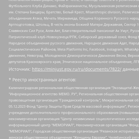
Футбольного Клуба Динамо, Файзрахманисты, Мусульманская религиозная о
им. Степана Бандеры, Братство, Белый Крест, Misanthropic division, Рели
объединение Атака, Мечеть Мирмамеда, Община Коренного Русского народа
Артподготовка, Штольц, В честь иконы Божией Матери Державная, Сектор 1
Славянских Сил Руси, Алля-Аят, Благотворительный пансионат Ак Умут, Русск
Патриотический клуб-Новокузнецк/РПК, Сибирский державный союз, Фонд б
Народное объединение русского движения, Народное движение Адат, Народ
Социалистических Районов, Meta Platforms Inc, Facebook, Instagram, Wha
движение, Невоград, Молодежное Демократическое Движение Весна, Верхов
депутатов Красноярского края, Этническое национальное объединение, ЛГ
Источник:
https://minjust.gov.ru/ru/documents/7822/
данные
* Реестр иностранных агентов:
Калининградская региональная общественная организация "Экозащита!-Женсовет", Фонд содействия защите прав и свобод граждан "Общественный вердикт", Фонд "Институт Развития Свободы Информации", Частное учреждение "Информационное агентство МЕМО. РУ", Региональная общественная организация "Общественная комиссия по сохранению наследия академика Сахарова", Фонд поддержки свободы прессы, Санкт-Петербургская общественная правозащитная организация "Гражданский контроль", Межрегиональная общественная организация "Информационно-просветительский центр "Мемориал", Региональный Фонд "Центр Защиты Прав Средств Массовой Информации", с 05.12.2023 Фонд "Центр Защиты Прав Средств массовой информации", Региональная общественная благотворительная организация помощи беженцам и мигрантам "Гражданское содействие", Негосударственное образовательное учреждение дополнительного профессионального образования (повышение квалификации) специалистов "АКАДЕМИЯ ПО ПРАВАМ ЧЕЛОВЕКА", Свердловская региональная общественная организация "Сутяжник", Автономная некоммерческая организация "Центр независимых социологических исследований", Союз общественных объединений "Российский исследовательский центр по правам человека", Региональное общественное учреждение научно-информационный центр "МЕМОРИАЛ", Некоммерческая организация "Фонд защиты гласности", Автономная некоммерческая организация "Институт прав человека", Городская общественная организация "Екатеринбургское общество "МЕМОРИАЛ", Городская общественная организация "Рязанское историко-просветительское и правозащитное общество "Мемориал" (Рязанский Мемориал), Челябинский региональный орган общественной самодеятельности – женское общественное объединение "Женщины Евразии", Челябинский региональный орган общественной самодеятельности "Уральская правозащитная группа", Фонд содействия защите здоровья и социальной справедливости имени Андрея Рылькова, Автономная Некоммерческая Организация "Аналитический Центр Юрия Левады", Автономная некоммерческая организация социальной поддержки населения "Проект Апрель", Региональная общественная организация помощи женщинам и детям, находящимся в кризисной ситуации "Информационно-методический центр "Анна", Фонд содействия развитию массовых коммуникаций и правовому просвещению "Так-так-Так", Фонд содействия устойчивому развитию "Серебряная тайга", Свердловский региональный общественный фонд социальных проектов "Новое время", "Idel.Реалии", Кавказ.Реалии, Крым.Реалии, Телеканал Настоящее Время, Татаро-башкирская служба Радио Свобода (Azatliq Radiosi), Радио Свободная Европа/Радио Свобода (PCE/PC), "Сибирь.Реалии", "Фактограф", Благотворительный фонд помощи осужденным и их семьям, Автономная некоммерческая организация "Институт глобализации и социальных движений", Фонд "В защиту прав заключенных", Частное учреждение "Центр поддержки и содействия развитию средств массовой информации", Пензенский региональный общественный благотворительный фонд "Гражданский союз", "Север.Реалии", Некоммерческая организация Фонд "Правовая инициатива", Общество с ограниченной ответственностью "Радио Свободная Европа/Радио Свобода", Чешское информационное агентство "MEDIUM-ORIENT", Красноярская региональная общественная организация "Мы против СПИДа", Камалягин Денис Николаевич, Маркелов Сергей Евгеньевич, Пономарев Лев Александрович, Савицкая Людмила Алексеевна, Автоно