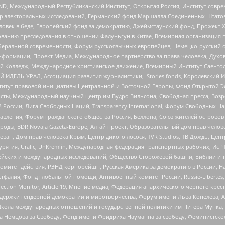
 Международный Республиканский Институт, Открытая Россия, Институт совре
р электоральных исследований, Германский фонд Маршалла Соединенных Штатов
еловек в беде, Европейский фонд за демократию, Джеймстаунский фонд, Прожект
дованию преследования в отношении Фалуньгун в Китае, Всемирная организация 
беральной современности, Форум русскоязычных европейцев, Немецко-русский о
формации, Проект Медиа, Международное партнерство за права человека, Духов
 Колледж, Международное христианское движение, Всемирный Институт Саентол
 ИДЕЛЬ-УРАЛ, Ассоциация развития журналистики, IStories fonds, Королевск
r, Институт правовой инициативы Центральной и Восточной Европы, Фонд Открытой Э
ты, Международный научный центр им Вудро Вильсона, Свободная пресса, Возро
России, Лига Свободных Наций, Transparеncy International, Форум Свободных Н
правления, Форум гражданского общества Россия, Беллона, Союз жителей острово
роды, BDR Novaja Gazeta-Europe, Алтай проект, Образовательный дом прав челов
еван, Дом прав человека Крым, Центр дикого лосося, TVR Studios, ТВ Дождь, Це
урятия, Uralic, UnKremlin, Международная федерация транспортных рабочих, Ист
ейских и международных исследований, Общество Сторожевой башни, Библии и тр
омитет действия, РЭНД корпорейшн, Русская Америка за демократию в России, Н
фалия, Фонд глобальной помощи, Антивоенный комитет России, Russie-Libertes, L
lection Monitor, Article 19, Мнение медиа, Федерация анархического черного кр
и гендерной демократии и миротворчества, Форум имени Льва Копелева, American C
г, Школа международных отношений и государственной политики им Питера Мунка
 Немцова за Свободу, Фонд имени Фридриха Науманна за свободу, Феминистско