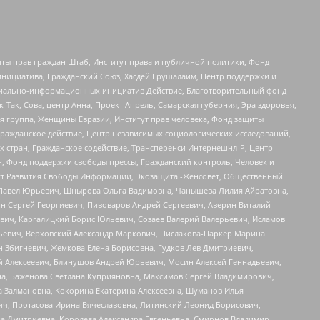
ты прав граждан Штаб, Институт права и публичной политики, Фонд
инициатива, Гражданский Союз, Хасдей Ерушалаим, Центр поддержки и
социально-информационных инициатив Действие, Благотворительный фонд
Так, Сова, центр Анна, Проект Апрель, Самарская губерния, Эра здоровья,
я группа, Женщины Евразии, Институт прав человека, Фонд защиты
Гражданское действие, Центр независимых социологических исследований,
стран, Гражданское содействие, Трансперенси Интернешнл-Р, Центр
н, Фонд поддержки свободы прессы, Гражданский контроль, Человек и
тут Развития Свободы Информации, Экозащита!-Женсовет, Общественный
й Павел Юрьевич, Шнырова Ольга Вадимовна, Чанышева Лилия Айратовна,
ин Сергей Георгиевич, Пивоваров Андрей Сергеевич, Аверин Виталий
вич, Каргалицкий Борис Юльевич, Созаев Валерий Валерьевич, Исламов
льевич, Верховский Александр Маркович, Пислакова-Паркер Марина
н Збигневич, Жемкова Елена Борисовна, Гудков Лев Дмитриевич,
й Алексеевич, Блинушов Андрей Юрьевич, Мосин Алексей Геннадьевич,
а, Баженова Светлана Куприяновна, Максимов Сергей Владимирович,
а Залмановна, Кокорина Екатерина Алексеевна, Шуманов Илья
ч, Протасова Ирина Вячеславовна, Литинский Леонид Борисович,
а Дмитриевна, Королева Александра Евгеньевна, Смирнов Владимир