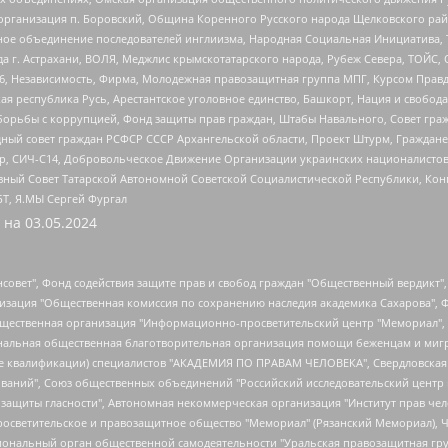
рганизация п. Боровский, Община Коренного Русского народа Щелковского район
гиозное объединение последователей инглиизма, Народная Социальная Инициатива,
 г. Астрахани, ВОЛЯ, Меджлис крымскотатарского народа, Рубеж Севера, ТОЙС, 
6, Независимость, Фирма, Молодежная правозащитная группа МПГ, Курсом Правд
ая республика Русь, Арестантское уголовное единство, Башкорт, Нация и свобода,
орьбы с коррупцией, Фонд защиты прав граждан, Штабы Навального, Совет гражд
ный совет граждан РСФСР СССР Архангельской области, Проект Штурм, Граждане 
tsApp, СИЧ-С14, Добровольческое Движение Организации украинских националисто
ный Совет Татарской Автономной Советской Социалистической Республики, Кон
БТ, Я.МЫ Сергей Фургал
 на
03.05.2024
мная некоммерческая организация "Центр по работе с проблемой насилия "НАСИЛИЮ.НЕТ", Межрегиональный профессиональный союз работников здравоохранения "Альянс врачей", Юридическое лицо, зарегистрированное в Латвийской Республике, SIA "Medusa Project" (регистрационный номер 40103797863, дата регистрации 10.06.2014), Некоммерческая организация "Фонд по борьбе с коррупцией", Автономная некоммерческая организация "Институт права и публичной политики", Баданин Роман Сергеевич, Гликин Максим Александрович, Железнова Мария Михайловна, Лукьянова Юлия Сергеевна, Маетная Елизавета Витальевна, Маняхин Петр Борисович, Чуракова Ольга Владимировна, Ярош Юлия Петровна, Юридическое лицо "The Insider SIA", зарегистрированное в Риге, Латвийская Республика (дата регистрации 26.06.2015), являющееся администратором доменного имени интернет-издания "The Insider SIA", https://theins.ru, Постернак Алексей Евгеньевич, Рубин Михаил Аркадьевич, Анин Роман Александрович, Юридическое лицо Istories fonds, зарегистрированное в Латвийской Республике (регистрационный номер 50008295751, дата регистрации 24.02.2020), Великовский Дмитрий Александрович, Долинина Ирина Николаевна, Мароховская Алеся Алексеевна, Шлейнов Роман Юрьевич, Шмагун Олеся Валентиновна, Общество с ограниченной ответственностью "Альтаир 2021", Общество с ограниченной ответственностью "Вега 2021", Общество с ограниченной ответственностью "Главный редактор 2021", Общество с ограниченной ответственностью "Ромашки монолит", Важенков Артем Валерьевич, Ивановская областная общественная организация "Центр гендерных исследований", Гурман Юрий Альбертович, Медиапроект "ОВД-Инфо", Егоров Владимир Владимирович, Жилинский Владимир Александрович, Общество с ограниченной ответственностью "ЗП", Иванова София Юрьевна, Карезина Инна Павловна, Кильтау Екатерина Викторовна, Петров Алексей Викторович, Пискунов Сергей Евгеньевич, Смирнов Сергей Сергеевич, Тихонов Михаил Сергеевич, Общество с ограниченной ответственностью "ЖУРНАЛИСТ-ИНОСТРАННЫЙ АГЕНТ", Арапова Галина Юрьевна, Вольтская Татьяна Анатольевна, Американская компания "Mason G.E.S. Anonymous Foundation" (США), являющаяся владельцем интернет-издания https://mnews.world/, Компания "Stichting Bellingcat", зарегистрированная в Нидерландах (дата регистрации 11.07.2018), Захаров Андрей Вячеславович, Клепиковская Екатерина Дмитриевна, Общество с ограниченной ответственностью "МЕМО", Перл Роман Александрович, Симонов Евгений Алексеевич, Соловьева Елена Анатольевна, Сотников Даниил Владимирович, Сурначева Елизавета Дмитриевна, Автономная некоммерческая организация по защите прав человека и информированию населения "Якутия – Наше Мнение", Общество с ограниченной ответственностью "Москоу диджитал медиа", с 26.01.2023 Общество с ограниченной ответственностью "Чайка Белые сады", Ветошкина Валерия Валерьевна, Заговора Максим Александрович, Межрегиональное общественное движение "Российская ЛГБТ - сеть", Оленичев Максим Владимирович, Павлов Иван Юрьевич, Скворцова Елена Сергеевна, Общество с ограниченной ответственностью "Как бы инагент", Кочетков Игорь Викторович, Общество с ограниченной ответственностью "Честные выборы", Еланчик Олег Александрович, Общество с ограниченной ответственностью "Нобелевский призыв", Гималова Регина Эмилевна, Григорьев Андрей Валерьевич, Григорьева Алина Александровна, Ассоциация по содействию защите прав призывников, альтернативнослужащих и военнослужащих "Правозащитная группа "Гражданин.Армия.Право", Хисамова Регина Фаритовна, Автономная некоммерческая организация по реализации социально-правовых программ "Лилит", Дальн