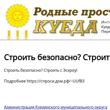
Строить безопасно? Строить
Строить безопасно? Строить с Эскроу!
Подробнее https://спроси.дом.рф/~UUfB3
Администрация Куединского муниципального округа