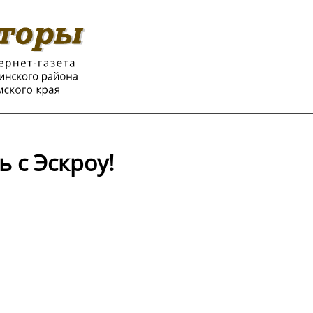
 с Эскроу!