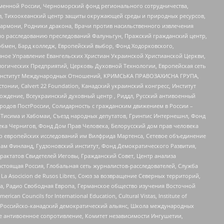
менной России, Черноморский фонд регионального сотрудничества,
, Тихоокеанский центр защиты окружающей среды и природных ресурсов,
 Хармони, Родники дракона, Врачи против насильственного извлечения
по расследованию преследований Фалуньгун, Пражский гражданский центр,
бмен, Бард колледж, Европейский выбор, Фонд Ходорковского,
ное Управление Евангельских Христиан Украинской Христианской Церкви,
огических Предприятий, Церковь Духовной Технологии, Европейская сеть
ий Институт Международных Отношений, КРИМСЬКА ПРАВОЗАХИСНА ГРУПА,
стонии, Calvert 22 Foundation, Канадский украинский конгресс, Институт
ждение, Всеукраинский духовный центр , Риддл, Русский антивоенный
ародов ПостРоссии, Солидарность с гражданским движением в России –
в Тисима и Хабомаи, Съезд народных депутатов, Гринпис Интернешнл, Фонд
ека Чернигов, Фонд Дом Прав Человека, Белорусский дом прав человека
нтр европейских исследований им Вилфрида Мартенса, Сетевое объединение
Чам Финланд, Гудзоновский институт, Фонд Демократического Развития,
актатов Свидетелей Иеговы, Гражданский Совет, Центр анализа
астоящая Россия, Глобальная сеть журналистов-расследователей, Служба
a Asocicion de Rusos Libres, Союз за возвращение Северных территорий,
еста, Радио Свободная Европа, Германское общество изучения Восточной
ouncils for International Education, Cultural Vistas, Institute of
, Российско-канадский демократический альянс, Школа международных
е антивоенное сопротивление, Комитет независимости Ингушетии,